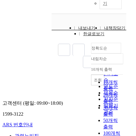
기
내보내기
내책장담기
한글로보기
정확도순
내림차순
정확도
순
10개씩 출력
내림차순
인기도
순
조회
10개씩
연도순
출력
제목순
20개씩
저자순
출력
고객센터 (평일: 09:00~18:00)
발행기
30개씩
관순
1599-3122
출력
50개씩
ARS 번호안내
출력
100개씩
관련누리집