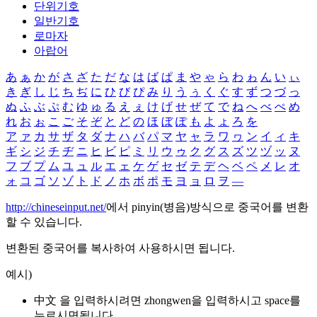
단위기호
일반기호
로마자
아랍어
あ
ぁ
か
が
さ
ざ
た
だ
な
は
ば
ぱ
ま
や
ゃ
ら
わ
ゎ
ん
い
ぃ
き
ぎ
し
じ
ち
ぢ
に
ひ
び
ぴ
み
り
う
ぅ
く
ぐ
す
ず
つ
づ
っ
ぬ
ふ
ぶ
ぷ
む
ゆ
ゅ
る
え
ぇ
け
げ
せ
ぜ
て
で
ね
へ
べ
ぺ
め
れ
お
ぉ
こ
ご
そ
ぞ
と
ど
の
ほ
ぼ
ぽ
も
よ
ょ
ろ
を
ア
ァ
カ
サ
ザ
タ
ダ
ナ
ハ
バ
パ
マ
ヤ
ャ
ラ
ワ
ヮ
ン
イ
ィ
キ
ギ
シ
ジ
チ
ヂ
ニ
ヒ
ビ
ピ
ミ
リ
ウ
ゥ
ク
グ
ス
ズ
ツ
ヅ
ッ
ヌ
フ
ブ
プ
ム
ユ
ュ
ル
エ
ェ
ケ
ゲ
セ
ゼ
テ
デ
ヘ
ベ
ペ
メ
レ
オ
ォ
コ
ゴ
ソ
ゾ
ト
ド
ノ
ホ
ボ
ポ
モ
ヨ
ョ
ロ
ヲ
―
http://chineseinput.net/
에서 pinyin(병음)방식으로 중국어를 변환
할 수 있습니다.
변환된 중국어를 복사하여 사용하시면 됩니다.
예시)
中文 을 입력하시려면
zhongwen
을 입력하시고 space를
누르시면됩니다.