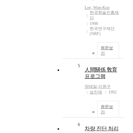
Lee,
,
Won-Koo
한국학술진흥재
단
1998
한국연구재단
(NRF)
원문보
기
5
人間關係 敎育
프로그램
정태일
,
이원구
보진제
1992
원문보
기
6
차량 진단 처리