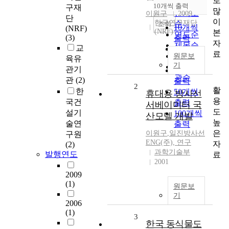
로
순
10개씩 출력
구재
내림차순
많
인기도
이원구
2009
단
이
한국연구재단
순
조회
10개씩
(NRF)
(NRF)
본
연도순
(3)
출력
자
제목순
교
20개씩
료
저자순
원문보
육유
출력
기
발행기
관기
30개씩
관순
관
(2)
출력
2
활
한
50개씩
휴대용 방사선
용
국건
출력
서베이미터 국
도
설기
100개씩
산모델 개발
높
술연
출력
은
이원구
,
일진방사선
구원
ENG(주), 연구
자
(2)
과학기술부
발행연도
료
2001
2009
(1)
원문보
기
2006
(1)
3
한국 동식물도