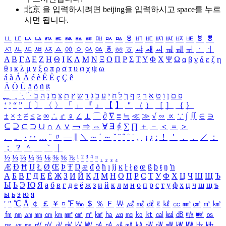
北京 을 입력하시려면
beijing
을 입력하시고 space를 누르
시면 됩니다.
ㅥ
ㅦ
ㅧ
ㅨ
ㅩ
ㅪ
ㅫ
ㅬ
ㅭ
ㅮ
ㅯ
ㅰ
ㅱ
ㅲ
ㅳ
ㅴ
ㅵ
ㅶ
ㅷ
ㅸ
ㅹ
ㅺ
ㅻ
ㅼ
ㅽ
ㅾ
ㅿ
ㆀ
ㆁ
ㆂ
ㆃ
ㆄ
ㆅ
ㆆ
ㆇ
ㆈ
ㆉ
ㆊ
ㆋ
ㆌ
ㆍ
ㆎ
Α
Β
Γ
Δ
Ε
Ζ
Η
Θ
Ι
Κ
Λ
Μ
Ν
Ξ
Ο
Π
Ρ
Σ
Τ
Υ
Φ
Χ
Ψ
Ω
α
β
γ
δ
ε
ζ
η
θ
ι
κ
λ
μ
ν
ξ
ο
π
ρ
σ
τ
υ
φ
χ
ψ
ω
á
à
Á
À
é
è
É
È
ç
Ç
ê
Ä
Ö
Ü
ä
ö
ü
ß
ְ
ֳ
ֲ
ֱ
ָ
ַ
ֵ
ֶ
ִ
ֹ
ּ
ֻ
ׂ
ׁ
ּ
ב
ה
נ
מ
צ
ת
ץ
ש
ד
ג
כ
ע
י
ח
ל
ך
ף
ק
ר
א
ט
ו
ן
ם
פ
‘
’
“
”
〔
〕
〈
〉
「
」
『
』
【
】
＂
（
）
［
］
｛
｝
±
×
÷
≠
≤
≥
∞
∴
♂
♀
∠
⊥
⌒
∂
∇
≡
≒
≪
≫
√
∽
∝
∵
∫
∬
∈
∋
⊆
⊇
⊂
⊃
∪
∩
∧
∨
￢
⇒
⇔
∀
∃
∮
∑
∏
＋
－
＜
＝
＞
、
。
·
‥
…
¨
〃
―
∥
＼
∼
´
～
ˇ
˘
˝
˚
˙
¸
˛
¡
¿
ː
！
＇
，
．
／
：
；
？
＾
＿
｀
｜
½
⅓
⅔
¼
¾
⅛
⅜
⅝
⅞
¹
²
³
⁴
ⁿ
₁
₂
₃
₄
Æ
Ð
Ħ
Ĳ
Ł
Ø
Œ
Þ
Ŧ
Ŋ
æ
đ
ð
ħ
ı
ĳ
ĸ
ŀ
ł
ø
œ
ß
þ
ŧ
ŋ
ŉ
А
Б
В
Г
Д
Е
Ё
Ж
З
И
Й
К
Л
М
Н
О
П
Р
С
Т
У
Ф
Х
Ц
Ч
Ш
Щ
Ъ
Ы
Ь
Э
Ю
Я
а
б
в
г
д
е
ё
ж
з
и
й
к
л
м
н
о
п
р
с
т
у
ф
х
ц
ч
ш
щ
ъ
ы
ь
э
ю
я
′
″
℃
Å
￠
￡
￥
¤
℉
‰
＄
％
Ｆ
￦
㎕
㎖
㎗
ℓ
㎘
㏄
㎣
㎤
㎥
㎦
㎙
㎚
㎛
㎜
㎝
㎞
㎟
㎠
㎡
㎢
㏊
㎍
㎎
㎏
㏏
㎈
㎉
㏈
㎧
㎨
㎰
㎱
㎲
㎳
㎴
㎵
㎶
㎷
㎸
㎹
㎀
㎁
㎂
㎃
㎄
㎺
㎻
㎽
㎾
㎿
㎐
㎑