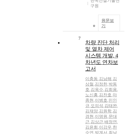
한국건설기술연
구원
원문보
기
7
차량 진단 처리
및 열차 제어
시스템 개발, 4
차년도 연차보
고서
이충동
,
김남해
,
김
상철
,
김정한
,
박동
호
,
김옥수
,
김희용
,
노신홍
,
김찬호
,
마
종현
,
이병호
,
민인
규
,
오의석
,
김태완
,
김재양
,
김원학
,
김
경현
,
이명원
,
문대
근
,
김상근
,
배정연
,
김윤회
,
이강우
,
한
수연
,
박계서
,
최낙