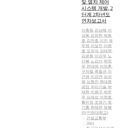
및 열차 제어
시스템 개발, 2
단계 2차년도
연차보고서
이충동
,
김남해
,
이
상동
,
김정한
,
박동
호
,
김찬호
,
이진
,
유
두영
,
이보인
,
이병
호
,
오의석
,
김태완
,
김윤회
,
이강우
,
노
선봉
,
노갑선
,
박정
우
,
전대영
,
이정훈
,
구자철
,
류철규
,
이
근생
,
이감연
,
김성
욱
,
심형진
,
현대중
공업
,
우리기술
,
박
재현
,
이원구
,
박준
우
,
심세섭
,
이창호
,
황민정
,
조영기
,
최
기홍
,
한재문
,
염복
진(인하대학교)
건설교통부
2001