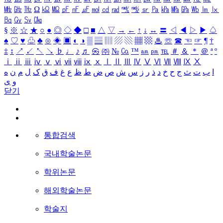
㎒
㎓
㎔
Ω
㏀
㏁
㎊
㎋
㎌
㏖
㏅
㎭
㎮
㎯
㏛
㎩
㎪
㎫
㎬
㏝
㏐
㏓
㏃
㏉
㏜
㏆
§
※
☆
★
○
●
◎
◇
◆
□
■
△
▽
→
←
↑
↓
↔
〓
◁
◀
▷
▶
♤
♠
♡
♥
♧
♣
⊙
◈
▣
◐
◑
▒
▤
▥
▨
▧
▦
▩
♨
☏
☎
☜
☞
¶
†
‡
↕
↗
↙
↖
↘
♭
♩
♪
♬
㉿
㈜
№
㏇
™
㏂
㏘
℡
＃
＆
＊
＠
ª
º
ⅰ
ⅱ
ⅲ
ⅳ
ⅴ
ⅵ
ⅶ
ⅷ
ⅸ
ⅹ
Ⅰ
Ⅱ
Ⅲ
Ⅳ
Ⅴ
Ⅵ
Ⅶ
Ⅷ
Ⅸ
Ⅹ
ا
ب
ت
ث
ج
ح
خ
د
ذ
ر
ز
س
ش
ص
ض
ط
ظ
ع
غ
ف
ق
ک
ل
م
ن
ه
و
ی
닫기
통합검색
국내학술논문
학위논문
해외학술논문
학술지