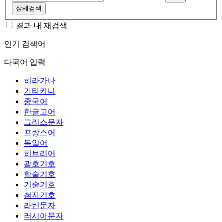
상세검색
결과 내 재검색
인기 검색어
다국어 입력
히라가나
가타카나
중국어
한글고어
그리스문자
프랑스어
독일어
히브리어
괄호기호
학술기호
기술기호
첨자기호
라틴문자
러시아문자