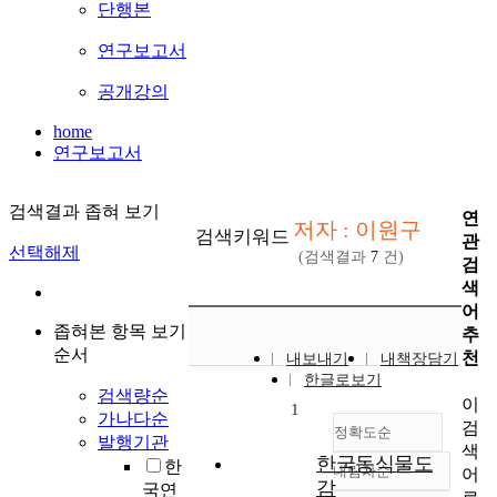
단행본
연구보고서
공개강의
home
연구보고서
검색결과 좁혀 보기
연
저자 : 이원구
검색키워드
관
선택해제
(검색결과
7
건)
검
색
어
좁혀본 항목 보기
추
순서
천
내보내기
내책장담기
한글로보기
검색량순
이
1
가나다순
검
정확도순
발행기관
색
한국동식물도
한
내림차순
어
정확도
감
국연