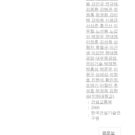
봉
,
강인규
,
연규재
,
김중환
,
강병관
,
정
원홍
,
최권희
,
강리
택
,
강덕원
,
신광균
,
서상준
,
홍구선
,
이
우철
,
노선봉
,
노갑
선
,
박정우
,
전대영
,
이정훈
,
김성욱
,
심
형진
,
류철규
,
이근
생
,
이감연
,
현대중
공업
,
대우중공업
,
우리기술
,
박재현
,
박흥성
,
박준우
,
이
원구
,
심세섭
,
이창
호
,
진현석
,
황민정
,
조영기
,
이철민
,
추
성호
,
허경욱
,
김현
숙(인하대학교)
건설교통부
2000
한국건설기술연
구원
원문보