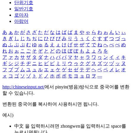
단위기호
일반기호
로마자
아랍어
あ
ぁ
か
が
さ
ざ
た
だ
な
は
ば
ぱ
ま
や
ゃ
ら
わ
ゎ
ん
い
ぃ
き
ぎ
し
じ
ち
ぢ
に
ひ
び
ぴ
み
り
う
ぅ
く
ぐ
す
ず
つ
づ
っ
ぬ
ふ
ぶ
ぷ
む
ゆ
ゅ
る
え
ぇ
け
げ
せ
ぜ
て
で
ね
へ
べ
ぺ
め
れ
お
ぉ
こ
ご
そ
ぞ
と
ど
の
ほ
ぼ
ぽ
も
よ
ょ
ろ
を
ア
ァ
カ
サ
ザ
タ
ダ
ナ
ハ
バ
パ
マ
ヤ
ャ
ラ
ワ
ヮ
ン
イ
ィ
キ
ギ
シ
ジ
チ
ヂ
ニ
ヒ
ビ
ピ
ミ
リ
ウ
ゥ
ク
グ
ス
ズ
ツ
ヅ
ッ
ヌ
フ
ブ
プ
ム
ユ
ュ
ル
エ
ェ
ケ
ゲ
セ
ゼ
テ
デ
ヘ
ベ
ペ
メ
レ
オ
ォ
コ
ゴ
ソ
ゾ
ト
ド
ノ
ホ
ボ
ポ
モ
ヨ
ョ
ロ
ヲ
―
http://chineseinput.net/
에서 pinyin(병음)방식으로 중국어를 변환
할 수 있습니다.
변환된 중국어를 복사하여 사용하시면 됩니다.
예시)
中文 을 입력하시려면
zhongwen
을 입력하시고 space를
누르시면됩니다.