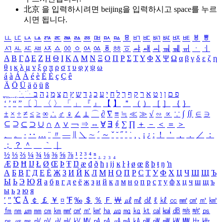
北京 을 입력하시려면
beijing
을 입력하시고 space를 누르
시면 됩니다.
ㅥ
ㅦ
ㅧ
ㅨ
ㅩ
ㅪ
ㅫ
ㅬ
ㅭ
ㅮ
ㅯ
ㅰ
ㅱ
ㅲ
ㅳ
ㅴ
ㅵ
ㅶ
ㅷ
ㅸ
ㅹ
ㅺ
ㅻ
ㅼ
ㅽ
ㅾ
ㅿ
ㆀ
ㆁ
ㆂ
ㆃ
ㆄ
ㆅ
ㆆ
ㆇ
ㆈ
ㆉ
ㆊ
ㆋ
ㆌ
ㆍ
ㆎ
Α
Β
Γ
Δ
Ε
Ζ
Η
Θ
Ι
Κ
Λ
Μ
Ν
Ξ
Ο
Π
Ρ
Σ
Τ
Υ
Φ
Χ
Ψ
Ω
α
β
γ
δ
ε
ζ
η
θ
ι
κ
λ
μ
ν
ξ
ο
π
ρ
σ
τ
υ
φ
χ
ψ
ω
á
à
Á
À
é
è
É
È
ç
Ç
ê
Ä
Ö
Ü
ä
ö
ü
ß
ְ
ֳ
ֲ
ֱ
ָ
ַ
ֵ
ֶ
ִ
ֹ
ּ
ֻ
ׂ
ׁ
ּ
ב
ה
נ
מ
צ
ת
ץ
ש
ד
ג
כ
ע
י
ח
ל
ך
ף
ק
ר
א
ט
ו
ן
ם
פ
‘
’
“
”
〔
〕
〈
〉
「
」
『
』
【
】
＂
（
）
［
］
｛
｝
±
×
÷
≠
≤
≥
∞
∴
♂
♀
∠
⊥
⌒
∂
∇
≡
≒
≪
≫
√
∽
∝
∵
∫
∬
∈
∋
⊆
⊇
⊂
⊃
∪
∩
∧
∨
￢
⇒
⇔
∀
∃
∮
∑
∏
＋
－
＜
＝
＞
、
。
·
‥
…
¨
〃
―
∥
＼
∼
´
～
ˇ
˘
˝
˚
˙
¸
˛
¡
¿
ː
！
＇
，
．
／
：
；
？
＾
＿
｀
｜
½
⅓
⅔
¼
¾
⅛
⅜
⅝
⅞
¹
²
³
⁴
ⁿ
₁
₂
₃
₄
Æ
Ð
Ħ
Ĳ
Ł
Ø
Œ
Þ
Ŧ
Ŋ
æ
đ
ð
ħ
ı
ĳ
ĸ
ŀ
ł
ø
œ
ß
þ
ŧ
ŋ
ŉ
А
Б
В
Г
Д
Е
Ё
Ж
З
И
Й
К
Л
М
Н
О
П
Р
С
Т
У
Ф
Х
Ц
Ч
Ш
Щ
Ъ
Ы
Ь
Э
Ю
Я
а
б
в
г
д
е
ё
ж
з
и
й
к
л
м
н
о
п
р
с
т
у
ф
х
ц
ч
ш
щ
ъ
ы
ь
э
ю
я
′
″
℃
Å
￠
￡
￥
¤
℉
‰
＄
％
Ｆ
￦
㎕
㎖
㎗
ℓ
㎘
㏄
㎣
㎤
㎥
㎦
㎙
㎚
㎛
㎜
㎝
㎞
㎟
㎠
㎡
㎢
㏊
㎍
㎎
㎏
㏏
㎈
㎉
㏈
㎧
㎨
㎰
㎱
㎲
㎳
㎴
㎵
㎶
㎷
㎸
㎹
㎀
㎁
㎂
㎃
㎄
㎺
㎻
㎽
㎾
㎿
㎐
㎑