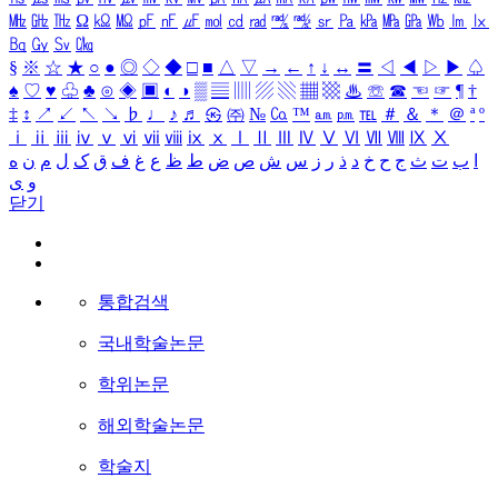
㎒
㎓
㎔
Ω
㏀
㏁
㎊
㎋
㎌
㏖
㏅
㎭
㎮
㎯
㏛
㎩
㎪
㎫
㎬
㏝
㏐
㏓
㏃
㏉
㏜
㏆
§
※
☆
★
○
●
◎
◇
◆
□
■
△
▽
→
←
↑
↓
↔
〓
◁
◀
▷
▶
♤
♠
♡
♥
♧
♣
⊙
◈
▣
◐
◑
▒
▤
▥
▨
▧
▦
▩
♨
☏
☎
☜
☞
¶
†
‡
↕
↗
↙
↖
↘
♭
♩
♪
♬
㉿
㈜
№
㏇
™
㏂
㏘
℡
＃
＆
＊
＠
ª
º
ⅰ
ⅱ
ⅲ
ⅳ
ⅴ
ⅵ
ⅶ
ⅷ
ⅸ
ⅹ
Ⅰ
Ⅱ
Ⅲ
Ⅳ
Ⅴ
Ⅵ
Ⅶ
Ⅷ
Ⅸ
Ⅹ
ا
ب
ت
ث
ج
ح
خ
د
ذ
ر
ز
س
ش
ص
ض
ط
ظ
ع
غ
ف
ق
ک
ل
م
ن
ه
و
ی
닫기
통합검색
국내학술논문
학위논문
해외학술논문
학술지