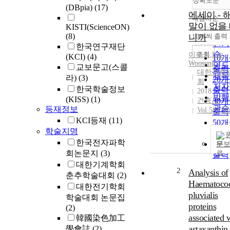
정확도순
(DBpia)
(17)
에세이 - 
내림차순
정확
말이 없을
KISTI(ScienceON)
순
(8)
니까
10개씩 출력
내림
인기
한국연구재단
순
조회
이우성
,
Lee
,
(KCI)
(4)
10
Woosung
연도
교보문고(스콜
출력
대한건축
제목
라)
(3)
20
회
저자
한국학술정보
출력
2018
발행
(KISS)
(1)
건축사
30
관순
등재정보
Vol.585 No
출력
KCI등재
(11)
50
학술지명
출력
한국전자파학
100
문
회논문지
(3)
출력
대한기계학회
2
Analysis of
춘추학술대회
(2)
Haematoco
대한전기학회
pluvialis
학술대회 논문집
proteins
(2)
associated 
韓國染色加工
astaxanthin
學會誌
(2)