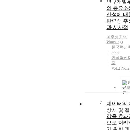
6
연구개발
의 총요소
산성에 대
탄력성 추
과 시사점
이우성
(
Lee
,
Woosung
)
한국혁신
2007
한국혁신
지
Vol.2 No.2
문
7
데이터의 
상치 및 
값을 효과
으로 처리
기 위한 