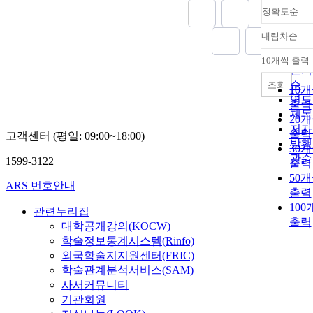
정확도순
내림차순
정확
순
10개씩 출력
내림
인기
순
조회
10
연도
출력
제목
20
저자
출력
고객센터 (평일: 09:00~18:00)
발행
30
관순
1599-3122
출력
50
ARS 번호안내
출력
100
관련누리집
출력
대학공개강의(KOCW)
학술정보통계시스템(Rinfo)
외국학술지지원센터(FRIC)
학술관계분석서비스(SAM)
사서커뮤니티
기관회원