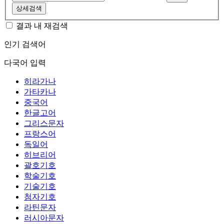
상세검색
결과 내 재검색
인기 검색어
다국어 입력
히라가나
가타카나
중국어
한글고어
그리스문자
프랑스어
독일어
히브리어
괄호기호
학술기호
기술기호
첨자기호
라틴문자
러시아문자