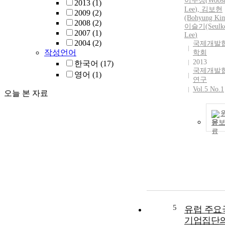
이우성
(
Woos
2013
(1)
Lee
), 김보현
2009
(2)
(Bohyung Kim
2008
(2)
이슬기(Seulk
2007
(1)
Lee
)
2004
(2)
국제개발
작성언어
학회
2013
한국어
(17)
국제개발
영어
(1)
연구
Vol.5 No.1
오늘 본 자료
문
5
유럽 주요
기업집단