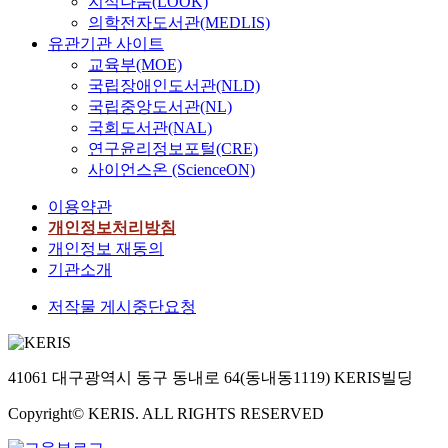
지식나눔(LOOK)
의학전자도서관(MEDLIS)
유관기관 사이트
교육부(MOE)
국립장애인도서관(NLD)
국립중앙도서관(NL)
국회도서관(NAL)
연구윤리정보포털(CRE)
사이언스온 (ScienceON)
이용약관
개인정보처리방침
개인정보 재동의
기관소개
저작물 게시중단요청
41061 대구광역시 동구 동내로 64(동내동1119) KERIS빌딩
Copyright© KERIS. ALL RIGHTS RESERVED