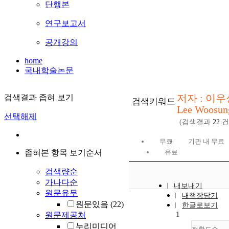
단행본
연구보고서
공개강의
home
국내학술논문
저자 : 이우
검색결과 좁혀 보기
검색키워드
Lee Woosun
선택해제
(검색결과
22
건
무료
기관 내 무료
좁혀본 항목 보기순서
유료
검색량순
가나다순
내보내기
원문유무
내책장담기
원문있음
(22)
한글로보기
1
원문제공처
누리미디어