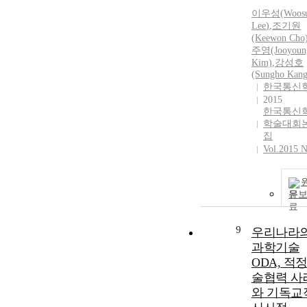
이우성
(
Woos
Lee
)
,
조기원
(Keewon Cho
주영(Jooyoun
Kim)
,
강성호
(Sungho Kang
한국통신
2015
한국통신
학술대회
집
Vol.2015 N
문
9
우리나라
과학기술
ODA, 적
술협력 사
와 기독교