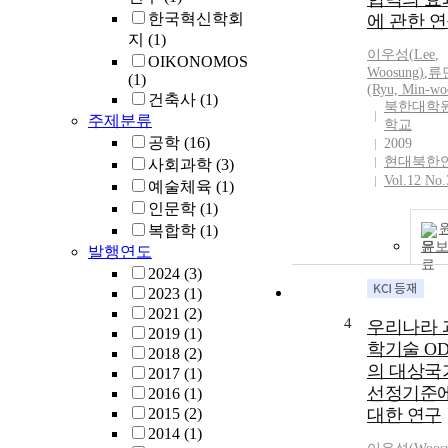
한국혁신학회
에 관한 
지
(1)
이우성
(
Lee
,
OIKONOMOS
Woosung
)
,
류
(1)
(Ryu, Min-wo
건축사
(1)
북한대학
주제분류
학교
공학
(16)
2009
현대북한
사회과학
(3)
Vol.12 No.
예술체육
(1)
인문학
(1)
복합학
(1)
문
발행연도
2024
(3)
2023
(1)
2021
(2)
4
우리나라 
2019
(1)
학기술 OD
2018
(2)
의 대상국
2017
(1)
선정기준
2016
(1)
2015
(2)
대한 연구
2014
(1)