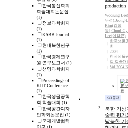
production
한국통신학회
학술대회논문집
Woosung
Lee
(1)
우성
)
,
Jeong-
정보과학회지
Kim(김정
(1)
동)
,
Choul-Gy
KSBB Journal
Lee
(이철균)
(1)
한국생물
현대북한연구
회
(1)
2004
한국경제연구
한국생물
회 학술대
원 연구보고서
(1)
Vol.2004 N
생명과학회지
(1)
Proceedings of
KIIT Conference
문
(1)
한국생물공학
회 학술대회
(1)
3
북한 기상
한국공간디자
인학회논문집
(1)
술력 평가
국제개발협력
남북한 기
연구
(1)
협력의 효