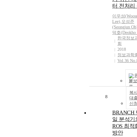
터 전처리
이우성
(
Woos
Lee
)
,
오성준
(Seongjun Oh
덕호(Deokho 
한국정보
회
2018
정보과학
Vol.36 No.
문
복사
8
대
신
BRANCH
일 분석기
ROS 최적
방안