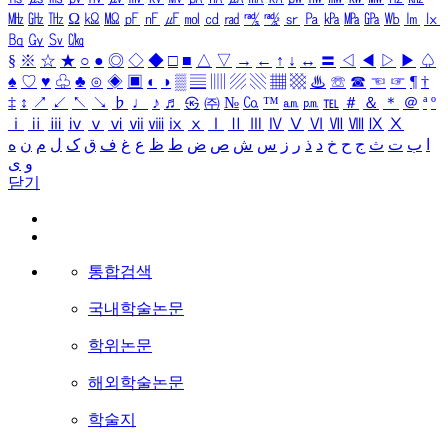
㎒
㎓
㎔
Ω
㏀
㏁
㎊
㎋
㎌
㏖
㏅
㎭
㎮
㎯
㏛
㎩
㎪
㎫
㎬
㏝
㏐
㏓
㏃
㏉
㏜
㏆
§
※
☆
★
○
●
◎
◇
◆
□
■
△
▽
→
←
↑
↓
↔
〓
◁
◀
▷
▶
♤
♠
♡
♥
♧
♣
⊙
◈
▣
◐
◑
▒
▤
▥
▨
▧
▦
▩
♨
☏
☎
☜
☞
¶
†
‡
↕
↗
↙
↖
↘
♭
♩
♪
♬
㉿
㈜
№
㏇
™
㏂
㏘
℡
＃
＆
＊
＠
ª
º
ⅰ
ⅱ
ⅲ
ⅳ
ⅴ
ⅵ
ⅶ
ⅷ
ⅸ
ⅹ
Ⅰ
Ⅱ
Ⅲ
Ⅳ
Ⅴ
Ⅵ
Ⅶ
Ⅷ
Ⅸ
Ⅹ
ا
ب
ت
ث
ج
ح
خ
د
ذ
ر
ز
س
ش
ص
ض
ط
ظ
ع
غ
ف
ق
ک
ل
م
ن
ه
و
ی
닫기
통합검색
국내학술논문
학위논문
해외학술논문
학술지