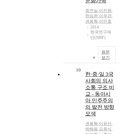
문화가족
최연실
,
이진원
,
한승완
,
이우관
,
권용혁
,
이민호
2014
한국연구재
단(NRF)
원문
보기
10
한·중·일 3국
사회의 의사
소통 구조 비
교 - 동아시
아 민주주의
의 발전 방향
모색
권용혁
,
이유선
,
박해용
,
김원식
,