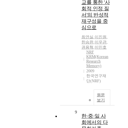
교를 통한 '사
회적 인정 질
서'의 반성적
재구성을 중
심으로
최연실
,
이진원
,
한승완
,
이우관
,
권용혁
,
이민호
NRF
KRM(Korean
Research
Memory)
2009
한국연구재
단(NRF)
원문
보기
9
한⋅중⋅일 사
회에서의 다