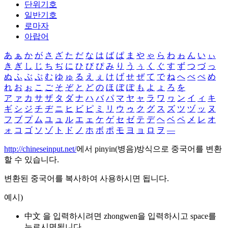
단위기호
일반기호
로마자
아랍어
あ
ぁ
か
が
さ
ざ
た
だ
な
は
ば
ぱ
ま
や
ゃ
ら
わ
ゎ
ん
い
ぃ
き
ぎ
し
じ
ち
ぢ
に
ひ
び
ぴ
み
り
う
ぅ
く
ぐ
す
ず
つ
づ
っ
ぬ
ふ
ぶ
ぷ
む
ゆ
ゅ
る
え
ぇ
け
げ
せ
ぜ
て
で
ね
へ
べ
ぺ
め
れ
お
ぉ
こ
ご
そ
ぞ
と
ど
の
ほ
ぼ
ぽ
も
よ
ょ
ろ
を
ア
ァ
カ
サ
ザ
タ
ダ
ナ
ハ
バ
パ
マ
ヤ
ャ
ラ
ワ
ヮ
ン
イ
ィ
キ
ギ
シ
ジ
チ
ヂ
ニ
ヒ
ビ
ピ
ミ
リ
ウ
ゥ
ク
グ
ス
ズ
ツ
ヅ
ッ
ヌ
フ
ブ
プ
ム
ユ
ュ
ル
エ
ェ
ケ
ゲ
セ
ゼ
テ
デ
ヘ
ベ
ペ
メ
レ
オ
ォ
コ
ゴ
ソ
ゾ
ト
ド
ノ
ホ
ボ
ポ
モ
ヨ
ョ
ロ
ヲ
―
http://chineseinput.net/
에서 pinyin(병음)방식으로 중국어를 변환
할 수 있습니다.
변환된 중국어를 복사하여 사용하시면 됩니다.
예시)
中文 을 입력하시려면
zhongwen
을 입력하시고 space를
누르시면됩니다.