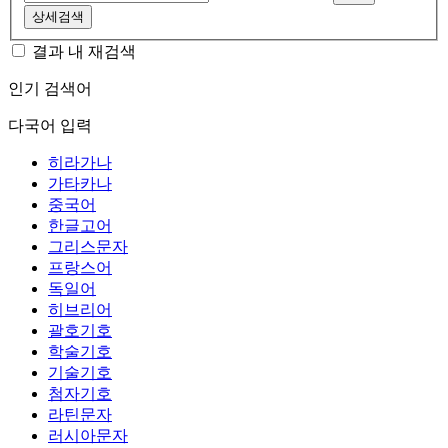
상세검색
결과 내 재검색
인기 검색어
다국어 입력
히라가나
가타카나
중국어
한글고어
그리스문자
프랑스어
독일어
히브리어
괄호기호
학술기호
기술기호
첨자기호
라틴문자
러시아문자