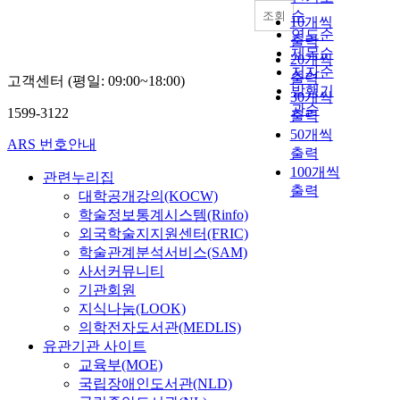
순
조회
10개씩
연도순
출력
제목순
20개씩
저자순
출력
고객센터 (평일: 09:00~18:00)
발행기
30개씩
관순
1599-3122
출력
50개씩
ARS 번호안내
출력
100개씩
관련누리집
출력
대학공개강의(KOCW)
학술정보통계시스템(Rinfo)
외국학술지지원센터(FRIC)
학술관계분석서비스(SAM)
사서커뮤니티
기관회원
지식나눔(LOOK)
의학전자도서관(MEDLIS)
유관기관 사이트
교육부(MOE)
국립장애인도서관(NLD)