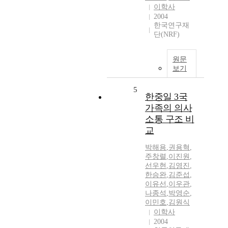
이학사
2004
한국연구재
단(NRF)
원문
보기
5
한중일 3국
가족의 의사
소통 구조 비
교
박해용
,
권용혁
,
주창렬
,
이진원
,
선우현
,
김영진
,
한승완
,
김준섭
,
이유선
,
이우관
,
나종석
,
박영순
,
이민호
,
김원식
이학사
2004