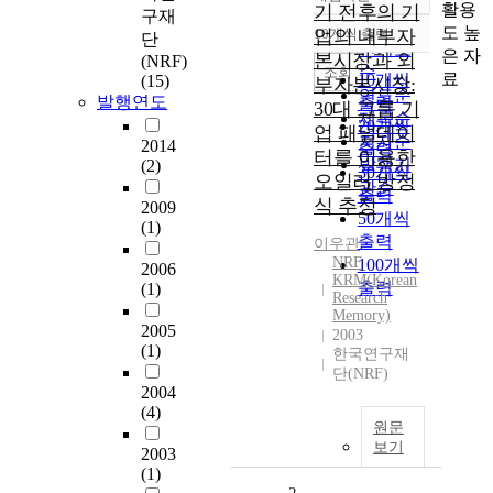
정확도
활용
기 전후의 기
구재
순
도 높
10개씩 출력
업의 내부자
단
내림차순
인기도
은 자
본시장과 외
(NRF)
순
조회
료
10개씩
(15)
부자본시장:
연도순
발행연도
출력
30대 그룹 기
제목순
20개씩
업 패널데이
저자순
2014
출력
터를 이용한
발행기
(2)
30개씩
오일러 방정
관순
출력
식 추정
2009
50개씩
(1)
출력
이우관
NRF
100개씩
2006
KRM(Korean
출력
(1)
Research
Memory)
2005
2003
(1)
한국연구재
단(NRF)
2004
(4)
원문
보기
2003
(1)