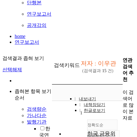
단행본
연구보고서
공개강의
home
연구보고서
검색결과 좁혀 보기
연관
저자 : 이우관
검색키워드
검색
선택해제
(검색결과
15
건)
어 추
천
좁혀본 항목 보기
이 검
순서
색어
내보내기
로 많
내책장담기
검색량순
한글로보기
이 본
1
가나다순
자료
발행기관
정확도순
한
한국 금융위
국연
내림차순