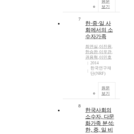
원문
보기
7
한⋅중⋅일 사
회에서의 소
수자가족
최연실
,
이진원
,
한승완
,
이우관
,
권용혁
,
이민호
2014
한국연구재
단(NRF)
원문
보기
8
한국사회의
소수자, 다문
화가족 분석:
한, 중, 일 비