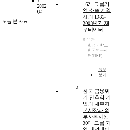
2
16개 그룹기
2002
업 소속 계열
(1)
사의 1986-
오늘 본 자료
2003년간 재
무테이터
이우관
한성대학교
한국연구재
단(NRF)
원문
보기
3
한국 금융위
기 전후의 기
업의 내부자
본시장과 외
부자본시장:
30대 그룹 기
업 패널데이