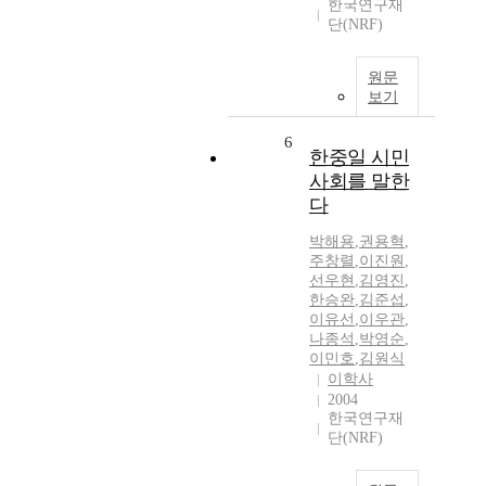
한국연구재
단(NRF)
원문
보기
6
한중일 시민
사회를 말한
다
박해용
,
권용혁
,
주창렬
,
이진원
,
선우현
,
김영진
,
한승완
,
김준섭
,
이유선
,
이우관
,
나종석
,
박영순
,
이민호
,
김원식
이학사
2004
한국연구재
단(NRF)