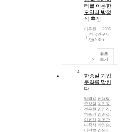
터를 이용한
오일러 방정
식 추정
이우관
2005
한국연구재
단(NRF)
원문
보기
4
한중일 기업
문화를 말한
다
박해용
,
권용혁
,
주창렬
,
이진원
,
선우현
,
김영진
,
한승완
,
김준섭
,
이유선
,
이우관
,
나종석
,
박영순
,
이민호
,
김원식