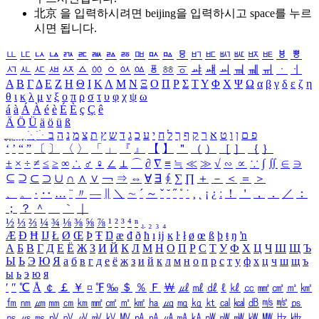
北京 을 입력하시려면
beijing
을 입력하시고 space를 누르
시면 됩니다.
ㅥ
ㅦ
ㅧ
ㅨ
ㅩ
ㅪ
ㅫ
ㅬ
ㅭ
ㅮ
ㅯ
ㅰ
ㅱ
ㅲ
ㅳ
ㅴ
ㅵ
ㅶ
ㅷ
ㅸ
ㅹ
ㅺ
ㅻ
ㅼ
ㅽ
ㅾ
ㅿ
ㆀ
ㆁ
ㆂ
ㆃ
ㆄ
ㆅ
ㆆ
ㆇ
ㆈ
ㆉ
ㆊ
ㆋ
ㆌ
ㆍ
ㆎ
Α
Β
Γ
Δ
Ε
Ζ
Η
Θ
Ι
Κ
Λ
Μ
Ν
Ξ
Ο
Π
Ρ
Σ
Τ
Υ
Φ
Χ
Ψ
Ω
α
β
γ
δ
ε
ζ
η
θ
ι
κ
λ
μ
ν
ξ
ο
π
ρ
σ
τ
υ
φ
χ
ψ
ω
á
à
Á
À
é
è
É
È
ç
Ç
ê
Ä
Ö
Ü
ä
ö
ü
ß
ְ
ֳ
ֲ
ֱ
ָ
ַ
ֵ
ֶ
ִ
ֹ
ּ
ֻ
ׂ
ׁ
ּ
ב
ה
נ
מ
צ
ת
ץ
ש
ד
ג
כ
ע
י
ח
ל
ך
ף
ק
ר
א
ט
ו
ן
ם
פ
‘
’
“
”
〔
〕
〈
〉
「
」
『
』
【
】
＂
（
）
［
］
｛
｝
±
×
÷
≠
≤
≥
∞
∴
♂
♀
∠
⊥
⌒
∂
∇
≡
≒
≪
≫
√
∽
∝
∵
∫
∬
∈
∋
⊆
⊇
⊂
⊃
∪
∩
∧
∨
￢
⇒
⇔
∀
∃
∮
∑
∏
＋
－
＜
＝
＞
、
。
·
‥
…
¨
〃
―
∥
＼
∼
´
～
ˇ
˘
˝
˚
˙
¸
˛
¡
¿
ː
！
＇
，
．
／
：
；
？
＾
＿
｀
｜
½
⅓
⅔
¼
¾
⅛
⅜
⅝
⅞
¹
²
³
⁴
ⁿ
₁
₂
₃
₄
Æ
Ð
Ħ
Ĳ
Ł
Ø
Œ
Þ
Ŧ
Ŋ
æ
đ
ð
ħ
ı
ĳ
ĸ
ŀ
ł
ø
œ
ß
þ
ŧ
ŋ
ŉ
А
Б
В
Г
Д
Е
Ё
Ж
З
И
Й
К
Л
М
Н
О
П
Р
С
Т
У
Ф
Х
Ц
Ч
Ш
Щ
Ъ
Ы
Ь
Э
Ю
Я
а
б
в
г
д
е
ё
ж
з
и
й
к
л
м
н
о
п
р
с
т
у
ф
х
ц
ч
ш
щ
ъ
ы
ь
э
ю
я
′
″
℃
Å
￠
￡
￥
¤
℉
‰
＄
％
Ｆ
￦
㎕
㎖
㎗
ℓ
㎘
㏄
㎣
㎤
㎥
㎦
㎙
㎚
㎛
㎜
㎝
㎞
㎟
㎠
㎡
㎢
㏊
㎍
㎎
㎏
㏏
㎈
㎉
㏈
㎧
㎨
㎰
㎱
㎲
㎳
㎴
㎵
㎶
㎷
㎸
㎹
㎀
㎁
㎂
㎃
㎄
㎺
㎻
㎽
㎾
㎿
㎐
㎑