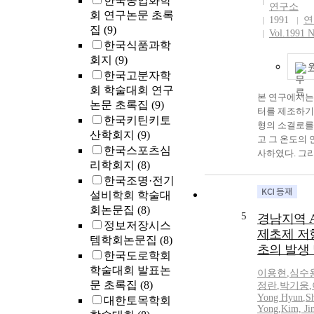
한국공업화학
간이었다. 또한 e
연구소
회 연구논문 초록
분을 700 g/ℓ
1991
연
집
(9)
Vol.1991 N
고농도로 첨가하여
한국식품과학
를 고농도로 
회지
(9)
었으나 반응액
한국고분자학
감소되어 malt
회 학술대회 연구
및 순도는 감
본 연구에서는
논문 초록집
(9)
를 해결코져 ex
터를 제조하기
을 fed-bat
한국키틴키토
형의 소결로를
여 24시간 후 m
산학회지
(9)
고 그 온도의
및 순도를 각각 
한국스포츠심
사하였다. 그
ℓ(w/v), 70%
리학회지
(8)
BaTiO_3분말(
시킬 수 있었다
한국조명·전기
제품)을 이용
extrusion
설비학회 학술대
의 PTC서미
기질로 한 불
회논문집
(8)
으며, 이 분말
5
응계를 이용한 m
경남지역 A
분석도 하였다.
정보저장시스
산공정을 기존
제초제 저
열증착법으로
템학회논문집
(8)
을 기질로 한
초의 발생
PTC 소자의
한국도로학회
검토하였으며,
을 개발하였다
학술대회 발표논
maltose 생
이용현
,
심수
다르게 하여 P
문 초록집
(8)
정란
,
박기웅
,
였다. A novel m
조한 후 소자의 
Yong Hyun
,
S
대한토목학회
production of 
피던스특성을 
Yong
,
Kim, Ji