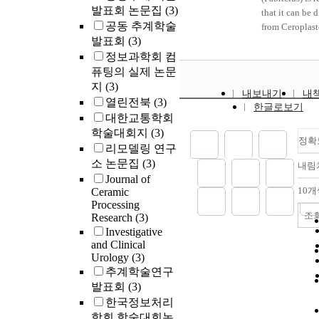
of 3.02 g/100
발표회 논문집
(3)
Analysis show
that it can be 
Water activity
decrease in ave
공동 추계학술
from Ceroplast
from initial 0.
time 41.81%, b
발표회
(3)
pseudoceriferu
upon addition
increase in del
which it most 
정보과학회 컴
of PEG 6000. 
surrounding tra
resembles and 
퓨팅의 실제 논문
conversion yie
It is expected 
confused with 
지
(3)
내보내기
내
inversely propo
be applied to 
dichotomous k
열린전북
(3)
한글로보기
the water activ
area by resear
photographs, 
대한교통학회
increased conv
compensation
barcode inform
학술대회지
(3)
was caused by 
연구에서는 
also presented 
정확
리모델링 연구
activity depre
긴급자동차 우
identifying thr
소 논문집
(3)
inhibited the 
내림
북소방서 주변 1
Ceroplastes sp
Journal of
reaction of ma
간에 시험하고
Korea.
10개
Ceramic
to maltose and
분석하였다. 
Processing
cyclodextrin. 
검토하여 중
조
Research
(3)
of enthalpy (
현장제어방식에
Investigative
entropy (△S^o
점을 비교하였
and Clinical
free energy (
주변 도로 중
Urology
(3)
calculated to 
도가 높은 상위
추계학술연구
kJ/mole, 0.067
복 4차로에서 
발표회
(3)
and 14.433 kJ
당되는 지역을
한국정보처리
respectively. T
지역으로 선정
학회 학술대회논