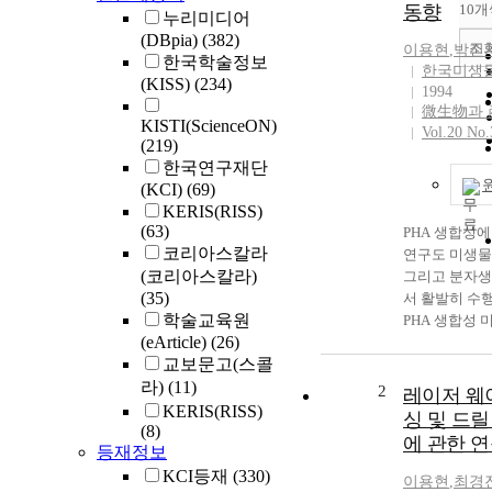
동향
10개
누리미디어
(DBpia)
(382)
조
이용현
,
박진
한국학술정보
한국미생
(KISS)
(234)
1994
微生物과 
KISTI(ScienceON)
Vol.20 No.
(219)
한국연구재단
(KCI)
(69)
KERIS(RISS)
(63)
PHA 생합성에
코리아스칼라
연구도 미생물
(코리아스칼라)
그리고 분자생
(35)
서 활발히 수
학술교육원
PHA 생합성 
(eArticle)
(26)
색, 대사경로 
교보문고(스콜
mechanism
라)
(11)
물성이 개량된 
2
레이저 웨
공중합체의 개
KERIS(RISS)
싱 및 드
(8)
발히 이루어졌
에 관한 
등재정보
근에는 recomb
기술을 이용한
KCI등재
(330)
이용현
,
최경