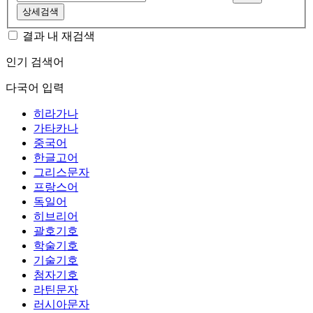
상세검색
결과 내 재검색
인기 검색어
다국어 입력
히라가나
가타카나
중국어
한글고어
그리스문자
프랑스어
독일어
히브리어
괄호기호
학술기호
기술기호
첨자기호
라틴문자
러시아문자