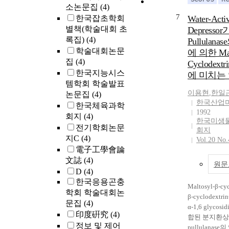
로 발생하였다
로는 단당류, 
소논문집
(4)
항성 물달개비
고 배당체를 
7
한국잡초학회
Water-Activ
의 대부분의 
으며, 각종 
별책(학술대회 초
Depressor
생하였으나, 
해서 높은 당
록집)
(4)
Pullulan
마디꽃은 김해
얻을 수 있었다. S
학술대회논문
에 의한 Malt
생하였다. 따
를 당수용체로
집
(4)
Cyclodex
정보는 ALS 
반응을 검토한
한국지능시스
저항성 논잡초
반응속도 및 
에 미치는
템학회 학술발표
지하고 효율적
낮은 maltool
이용현
,
한일
논문집
(4)
수립하는데 이
이 관찰되었다
한국산업
있을 것으로 
라 잔류 생전
한국체육과학
1992
This study was
용이하여 전이된 s
회지
(4)
한국미생
to investigate 
의 분리 정제
전기학회논문
회지
occurrence and
하였다. 적정 
지C
(4)
Vol.20 No.
of ALS inhibit
건을 검토하였
電子工學會論
herbicide-resi
에 대한 당전
文誌
(4)
원문
and to estimate
량은 15∼30 uni
D
(4)
appeared areas 
starch, stev
한국응용곤충
weeds in the pa
의 혼합비는 1.0
Maltosyl-β-cy
학회 학술대회논
Gyeongnam pr
raw starch,
β-cyclodextr
문집
(4)
Korea in 2017
합물의 첨가농
α-1,6 glycosi
印度硏究
(4)
using a soil a
기준 200 g/ℓ
합된 분지환
정보 및 제어
Compared with
전이 반응기작
pullulanas