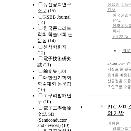
해결하기 위해
유전공학연구
이용현
,
김동
고 있는 분야
진서
소보
(15)
이용한 웨이퍼
한국산업
KSBB Journal
드릴링이다. 
1994
(14)
UV 레이저를
한국미생
한국콘크리트
Si 웨이퍼 다
회지
학회 학술대회 논
링 시스템에 
Vol.22 No.
문집
(14)
웨이퍼 다이싱
센서학회지
실험결과를 바
원문
(12)
한 레이저 및
電子技術硏究
수에 대해 설
Extrusion
誌
(11)
기질로 한 불
論文集
(10)
응계를 이용한 m
대한전기학회
산공정을 도출
학술대회 논문집
초연구를 수행
(10)
Maltose 생
고구려발해연
extruded 
구
(10)
70% 전후였다
4
PTC 서미
電子工學會論
검토한 결과 
의 개발
文誌-SD
fungal α-am
(Semiconductor
은 전분 1 g당 4
이용현
and devices)
(10)
고, 적정 반응
경북대학