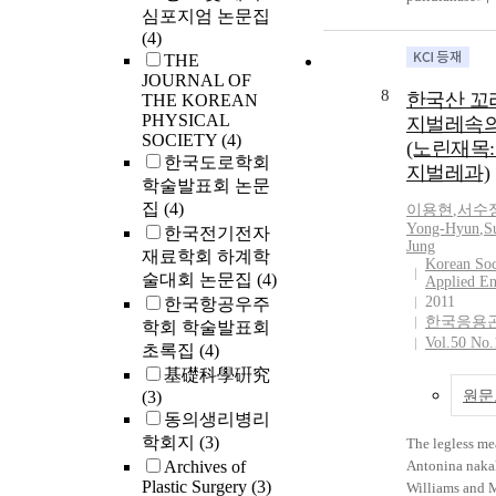
심포지엄 논문집
survey, this s
물인 cyclode
반응)을 이용하
(4)
that the infeste
관점에서 살펴
cyclodextrin
THE
ALS inhibiting
분을 당공여체
부터 합성된다. M
JOURNAL OF
resistant weeds
일상 효소반응
cycloextri
8
한국산 꼬
THE KOREAN
from 1.0% to 
당전이 반응은
증가시키기 위
PHYSICAL
지벌레속의
infested area i
공여체로 하는
water activity
SOCIETY
(4)
(노린재목
876 ha to 49,0
에 비하여 많
각종 polyol, 
한국도로학회
지벌레과)
infested area 
어 산업적 활
polyethylene 
학술발표회 논문
inhibiting herb
다. Transglyco
등의 첨가의 
집
(4)
이용현
,
서수
resistant weed
reaction of cy
였다. 가장 적절
Yong-Hyun
,
S
한국전기전자
estimated in Ul
glucanotransfe
activity depr
Jung
재료학회 하계학
(8.4%), Hapch
(CGTase) was 
6000로서, 첨
Korean Soc
술대회 논문집
(4)
Applied E
(8.3%), Haman
the attrition c
(w/w)의 경우 ma
2011
한국항공우주
Goseong-gun (
heterogeneous 
cyclodextr
한국응용
학회 학술발표회
Hadong-gun (7.
system using ra
성수율은 크게
Vol.50 No.
초록집
(4)
si (7.2%), Ch
donor; and mon
3.02 g/100㎖
gun (7.0%), Gi
saccharide, an
55.9%(w/w
基礎科學硏究
(6.4%), Miryan
as acceptors. F
않았을 경우보다
(3)
원문
Busan-si (4.9%
transglycosyla
증가하였다. Wate
동의생리병리
gun (4.6%), N
of stevioside, 
는 PEG 6000을
학회지
(3)
The legless me
(4.3%), Geoch
transglycosyla
첨가할 때 원래의
Archives of
Antonina naka
(4.2%), Chang
similar and the
서 0.914로 
Plastic Surgery
(3)
Williams and M