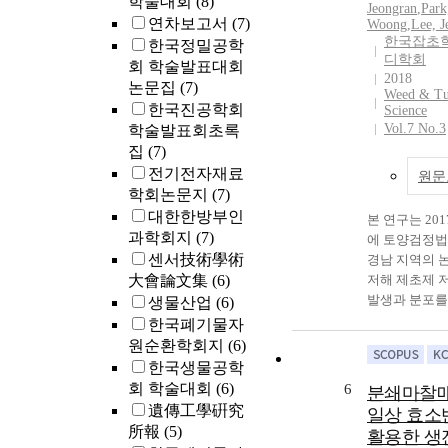
학술대회
(8)
purity maltose
Jeongran
,
Park
결조건에 따른
swollen extrud
연차보고서
(7)
Woong
,
Lee, J
입계정전용량 그
starch was inve
한국잡초
한국정밀공학
저항 등을 측정
디학회
Degree of gelat
회 학술발표대회
상이 생기는 
2018
extruded starch
논문집
(7)
였다. 또한 
Weed & Tu
maltose format
한국진공학회
입계전하밀도를
Science
found to be a
Vol.7 No.3
학술발표회초록
들이 PTC현상
The optimal a
집
(7)
과를 조사하였
enzyme was 40
간특성과 전류
전기전자재료
원문
α-amylase per g
을 조사하고,
학회논문지
(7)
and the reacti
을 이용하여 
대한한방부인
본 연구는 201
12 hours. At e
기를 제작하였
과학회지
(7)
에 토양검정법
concentration of
센서技術學術
경남 지역의 논
ℓ(w/v), maltos
大會論文集
(6)
저해 제초제 
concentration 
발생과 분포를
were reached u
생물산업
(6)
해 수행하였다.
ℓ(w/v) and 77
한국폐기물자
제초제 저항성
respectively. 
원순환학회지
(6)
결과와 비교하
forming reacti
한국생물공학
남지역 각 시
successfully p
회 학술대회
(6)
6
분쇄마찰매
조사된 ALS 
high starch co
遺傳工學硏究
일상 효소
저항성 발생율은
700 g/ℓ(w/v), 
所報
(5)
활용한 생
66.8%로, 발
conversion yie