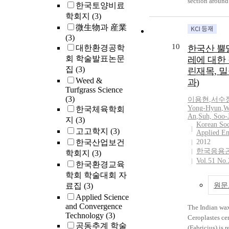
pullulanas
section aroun
한국토양비료
ALS inhibiting
agitation of 2
hydrolysis r
Fire Station. T
학회지
(3)
resistant S. tri
role of interme
하여 equilibri
cons between c
微生物과 産業
indica were on
cyclodextrin o
화를 주기 때
and site contr
(3)
Gimhae-si. The
transglycosyla
유추된다. The ef
compared thro
10
대한환경공학
한국산 뿔
results will be 
stevioside were
various water-a
review of exist
회 학술발표논문
레에 대한 
estimate popul
investigated.
depressors, suc
The test site w
집
(3)
린재목, 
dynamics of A
Transglycosyla
sugars, and po
based on the h
Weed &
과)
herbicide-resi
in the bioattri
the conversion 
speed for choo
Turfgrass Science
and provide pr
starch as a don
enzymatic synt
congested area
(3)
이용현
,
서수
management pr
have many pot
maltosyl-β-cyc
lane road. EVP
Yong-Hyun
,
W
한국체육학회
the paddy field
advantages ov
from β-cyclode
green extensio
An
,
Suh, Soo-
지
(3)
Gyeongnam pr
conventional 
maltose throug
estimated arriv
Korean Soc
고고학지
(3)
Hence the attr
Applied E
reaction of pu
each intersecti
한국산업보건
2012
reaction syste
investigated. 
study is about
한국응용
학회지
(3)
to be utilized f
concentration 
field applicati
Vol.51 No.
production of 
한국환경교육
was found to b
evaluation by 
sugar and tran
acceptable wat
학회 학술대회 자
EVP operation 
stevioside.
depressor resul
the emergency 
료집
(3)
원문
increment of c
trace, GPS dat
Applied Science
yield from 43.
on the surround
and Convergence
The Indian wax
Technology
(3)
corresponding 
was analysed i
Ceroplastes cer
공동추계 학술
cyclodextrin c
the queue leng
(Fabricius) is 