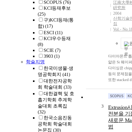
유래의 PHA 
SCOPUS
(76)
江南大學
유전자의 분리
KCI등재후보
硏究所
관한 연구가 
2004
(25)
산학기술
고 있고, 1988
구)KCI등재(통
집
eutrophus의
합)
(17)
Vol.- No.1
관련 세개의 효소
ESCI
(11)
하는 유전자가
KCI우수등재
Steinbchel등
(8)
Dennis 등(6)
SCIE
(7)
Sinskey등(7
3903
(1)
다이아몬드 톱
동시에 cloni
학술지명
얇은 Si 웨이
이를 이용한 
한국미생물·생
다이싱은 chippi
조절 기작에 
등의 문제점을
명공학회지
(41)
본격화 되었다
또한 stacked d
대한전자공학
에는 재조합 
chip등과 같은 
회 학술대회
(33)
PHA의 생산에
WLP(wafer lev
대한결핵 및 호
활발히 진행되
에서 via를 
흡기학회 추계학
이와 같은 최
현재 사용되는
술대회 초록집
3
Extrusio
과는 몇 편의 총
etching은 
(32)
잘 요약되어 있
전분을 기
고 제어가 힘
한국소음진동
새로운 Mal
복잡하다는 문
공학회 학술대회
법
고 있다. 이
논문집
(30)