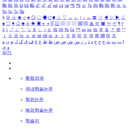
㎒
㎓
㎔
Ω
㏀
㏁
㎊
㎋
㎌
㏖
㏅
㎭
㎮
㎯
㏛
㎩
㎪
㎫
㎬
㏝
㏐
㏓
㏃
㏉
㏜
㏆
§
※
☆
★
○
●
◎
◇
◆
□
■
△
▽
→
←
↑
↓
↔
〓
◁
◀
▷
▶
♤
♠
♡
♥
♧
♣
⊙
◈
▣
◐
◑
▒
▤
▥
▨
▧
▦
▩
♨
☏
☎
☜
☞
¶
†
‡
↕
↗
↙
↖
↘
♭
♩
♪
♬
㉿
㈜
№
㏇
™
㏂
㏘
℡
＃
＆
＊
＠
ª
º
ⅰ
ⅱ
ⅲ
ⅳ
ⅴ
ⅵ
ⅶ
ⅷ
ⅸ
ⅹ
Ⅰ
Ⅱ
Ⅲ
Ⅳ
Ⅴ
Ⅵ
Ⅶ
Ⅷ
Ⅸ
Ⅹ
ا
ب
ت
ث
ج
ح
خ
د
ذ
ر
ز
س
ش
ص
ض
ط
ظ
ع
غ
ف
ق
ک
ل
م
ن
ه
و
ی
닫기
통합검색
국내학술논문
학위논문
해외학술논문
학술지