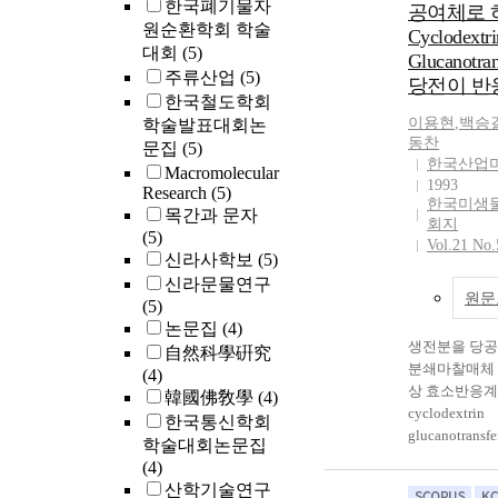
한국폐기물자
공여체로 
ha에서 49,00
content were d
원순환학회 학술
Cyclodextri
증가하였다. 
the addition o
대회
(5)
ALS 저해 제
starch by fed-b
Glucanotra
주류산업
(5)
논잡초의 발생
the maltose co
당전이 반
한국철도학회
시(8.4%), 합천
purity, and co
이용현
,
백승
학술발표대회논
안군(7.9%), 고
could be impro
동찬
하동군(7.3%)
문집
(5)
465 g/ℓ(w/v), 
한국산업
(7.2%), 창녕군
and 0.63, respe
Macromolecular
1993
시(6.4%), 밀양
Research
(5)
investigated m
한국미생
산시(4.9%), 의
목간과 문자
production pro
회지
남해군(4.3%)
(5)
have many pot
Vol.21 No.
(4.2%), 창원시
신라사학보
(5)
advantages ove
시(2.9%), 양산
conventional p
신라문물연구
원문
청군(0.9%) 
utilizing lique
(5)
(0.4%)순이
and the feasibil
논문집
(4)
서는 제초제 
생전분을 당공
industrial appl
自然科學硏究
발생되지 않았
분쇄마찰매체 
to be evaluated
(4)
점한 제초제 
상 효소반응계
韓國佛敎學
(4)
물달개비였으며
cyclodextrin
한국통신학회
로 논피, 미국
glucanotrans
학술대회논문집
고랭이, 여뀌
한 당전이 반
(4)
사니, 벗풀 및
구를 수행하였
산학기술연구