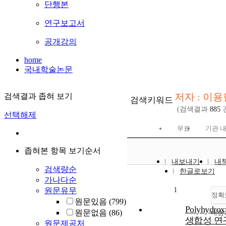
단행본
연구보고서
공개강의
home
국내학술논문
저자 : 이용
검색결과 좁혀 보기
검색키워드
(검색결과
885
선택해제
무료
기관 내
좁혀본 항목 보기순서
내보내기
내
검색량순
한글로보기
가나다순
1
원문유무
정확
원문있음
(799)
Polyhydrox
원문없음
(86)
내림
생합성 연
원문제공처