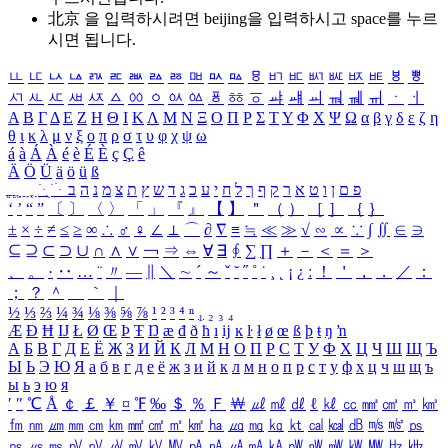
北京 을 입력하시려면
beijing
을 입력하시고 space를 누르
시면 됩니다.
ㅥ
ㅦ
ㅧ
ㅨ
ㅩ
ㅪ
ㅫ
ㅬ
ㅭ
ㅮ
ㅯ
ㅰ
ㅱ
ㅲ
ㅳ
ㅴ
ㅵ
ㅶ
ㅷ
ㅸ
ㅹ
ㅺ
ㅻ
ㅼ
ㅽ
ㅾ
ㅿ
ㆀ
ㆁ
ㆂ
ㆃ
ㆄ
ㆅ
ㆆ
ㆇ
ㆈ
ㆉ
ㆊ
ㆋ
ㆌ
ㆍ
ㆎ
Α
Β
Γ
Δ
Ε
Ζ
Η
Θ
Ι
Κ
Λ
Μ
Ν
Ξ
Ο
Π
Ρ
Σ
Τ
Υ
Φ
Χ
Ψ
Ω
α
β
γ
δ
ε
ζ
η
θ
ι
κ
λ
μ
ν
ξ
ο
π
ρ
σ
τ
υ
φ
χ
ψ
ω
á
à
Á
À
é
è
É
È
ç
Ç
ê
Ä
Ö
Ü
ä
ö
ü
ß
ְ
ֳ
ֲ
ֱ
ָ
ַ
ֵ
ֶ
ִ
ֹ
ּ
ֻ
ׂ
ׁ
ּ
ב
ה
נ
מ
צ
ת
ץ
ש
ד
ג
כ
ע
י
ח
ל
ך
ף
ק
ר
א
ט
ו
ן
ם
פ
‘
’
“
”
〔
〕
〈
〉
「
」
『
』
【
】
＂
（
）
［
］
｛
｝
±
×
÷
≠
≤
≥
∞
∴
♂
♀
∠
⊥
⌒
∂
∇
≡
≒
≪
≫
√
∽
∝
∵
∫
∬
∈
∋
⊆
⊇
⊂
⊃
∪
∩
∧
∨
￢
⇒
⇔
∀
∃
∮
∑
∏
＋
－
＜
＝
＞
、
。
·
‥
…
¨
〃
―
∥
＼
∼
´
～
ˇ
˘
˝
˚
˙
¸
˛
¡
¿
ː
！
＇
，
．
／
：
；
？
＾
＿
｀
｜
½
⅓
⅔
¼
¾
⅛
⅜
⅝
⅞
¹
²
³
⁴
ⁿ
₁
₂
₃
₄
Æ
Ð
Ħ
Ĳ
Ł
Ø
Œ
Þ
Ŧ
Ŋ
æ
đ
ð
ħ
ı
ĳ
ĸ
ŀ
ł
ø
œ
ß
þ
ŧ
ŋ
ŉ
А
Б
В
Г
Д
Е
Ё
Ж
З
И
Й
К
Л
М
Н
О
П
Р
С
Т
У
Ф
Х
Ц
Ч
Ш
Щ
Ъ
Ы
Ь
Э
Ю
Я
а
б
в
г
д
е
ё
ж
з
и
й
к
л
м
н
о
п
р
с
т
у
ф
х
ц
ч
ш
щ
ъ
ы
ь
э
ю
я
′
″
℃
Å
￠
￡
￥
¤
℉
‰
＄
％
Ｆ
￦
㎕
㎖
㎗
ℓ
㎘
㏄
㎣
㎤
㎥
㎦
㎙
㎚
㎛
㎜
㎝
㎞
㎟
㎠
㎡
㎢
㏊
㎍
㎎
㎏
㏏
㎈
㎉
㏈
㎧
㎨
㎰
㎱
㎲
㎳
㎴
㎵
㎶
㎷
㎸
㎹
㎀
㎁
㎂
㎃
㎄
㎺
㎻
㎽
㎾
㎿
㎐
㎑