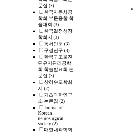
of maltosyl-β-
신호는 긴급자
문집
(3)
increased subs
교차로도착 예
한국자동차공
the intermitten
정, 녹색 신
학회 부문종합 학
β-cyclodextri
방식을 적용하
술대회
(3)
could be separ
호 적용 효과
한국결정성장
effectively fro
GPS 궤적을 
학회지
(3)
mixture using u
와 이동시간으
membrane for r
고, 주변 교
동서인문
(3)
는 영향은 긴
구결연구
(3)
방향과 다른 
한국구조물진
렬 길이조사를
단유지관리공학
였다. 시범사
회 학술발표회 논
량의 평균 통
문집
(3)
41.81% 감
상하수도학회
몇 개의 교차
지
(2)
대부분의 교차
기초과학연구
체 증가는 매우
소 논문집
(2)
후 Early Gr
Journal of
에서 우선신호
Korean
방법에 대한 
neurosurgical
긴급자동차 우
society
(2)
지역을 확대할
대한내과학회
으로 기대된다