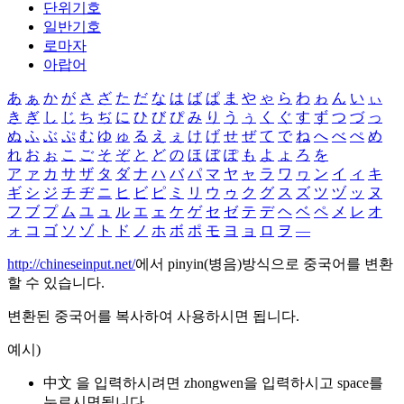
단위기호
일반기호
로마자
아랍어
あ
ぁ
か
が
さ
ざ
た
だ
な
は
ば
ぱ
ま
や
ゃ
ら
わ
ゎ
ん
い
ぃ
き
ぎ
し
じ
ち
ぢ
に
ひ
び
ぴ
み
り
う
ぅ
く
ぐ
す
ず
つ
づ
っ
ぬ
ふ
ぶ
ぷ
む
ゆ
ゅ
る
え
ぇ
け
げ
せ
ぜ
て
で
ね
へ
べ
ぺ
め
れ
お
ぉ
こ
ご
そ
ぞ
と
ど
の
ほ
ぼ
ぽ
も
よ
ょ
ろ
を
ア
ァ
カ
サ
ザ
タ
ダ
ナ
ハ
バ
パ
マ
ヤ
ャ
ラ
ワ
ヮ
ン
イ
ィ
キ
ギ
シ
ジ
チ
ヂ
ニ
ヒ
ビ
ピ
ミ
リ
ウ
ゥ
ク
グ
ス
ズ
ツ
ヅ
ッ
ヌ
フ
ブ
プ
ム
ユ
ュ
ル
エ
ェ
ケ
ゲ
セ
ゼ
テ
デ
ヘ
ベ
ペ
メ
レ
オ
ォ
コ
ゴ
ソ
ゾ
ト
ド
ノ
ホ
ボ
ポ
モ
ヨ
ョ
ロ
ヲ
―
http://chineseinput.net/
에서 pinyin(병음)방식으로 중국어를 변환
할 수 있습니다.
변환된 중국어를 복사하여 사용하시면 됩니다.
예시)
中文 을 입력하시려면
zhongwen
을 입력하시고 space를
누르시면됩니다.