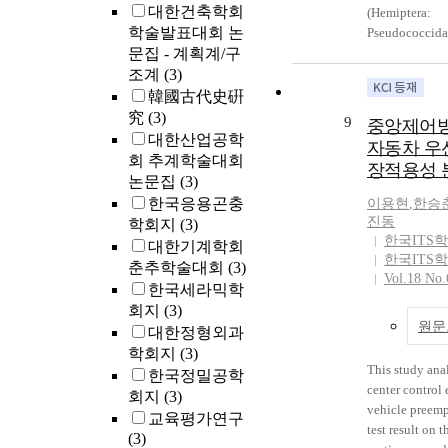
(3.8%), Geoje-s
transglycosyla
maltosyl-β-cy
대한건축학회
(Hemiptera:
Yangsan-si (1.
was increased 
성수율은 water 
학술발표대회 논
Pseudococcidae
Sancheong-gun
conventional p
반비례하여 증
문집 - 계획계/구
recorded from
Tongyeong-si 
liquefied starc
Pullulanas
(Poaceae) in K
조계
(3)
the herbicide r
donor. Also th
용한 maltosyl-
identification 
韓國古代史硏
weeds was not 
accumulation 
cyclodextr
females of thre
究
(3)
9
중앙제어방
Hamyang-gun.
maltooligosacc
각종 열역학적
Antonina from
대한산업공학
자동차 우
dominant ALS 
reaction mixtu
하였으며, ΔH^o
Peninsula is al
회 추계학술대회
herbicide-resis
minimized. The
장적용성 
kJ/mole, ΔS^o
논문집
(3)
paddy fields w
raw starch can 
kJ/moleK, 
한국응용곤충
이용현
,
한승
Monochoria va
separated out 
14.433 kJ/m
진동
학회지
(3)
followed by E
mixture, that wi
PEG 6000의
한국ITS
대한기계학회
oryzicola, Lin
the purificatio
절한 ultrafiltra
한국ITS
춘추학술대회
(3)
Scirpus juncoi
transglycosyla
membrane의 po
Vol.18 No.
Ludwigia prost
stevioside. Op
한국세라믹학
dalton이었
Cyperus diffor
conditions wer
농축액의 적정
회지
(3)
원문
Sagittaria trifo
to be 200 g of 
1.0:9.0였다. Ma
대한정형외과
Rotala indica.
mixing ratio o
cyclodextr
학회지
(3)
inhibiting herb
raw starch of 
증가는 첨가한 
This study ana
한국정밀공학
resistant M. va
of starch, ratio
water activ
center control
회지
(3)
dubia, and E. 
to raw starch 
합성된 maltosy
vehicle preem
교육평가연구
occurred thro
stevioside/g of
cyclodextr
test result on 
(3)
Gyeongnam pro
of glass bead/ℓ