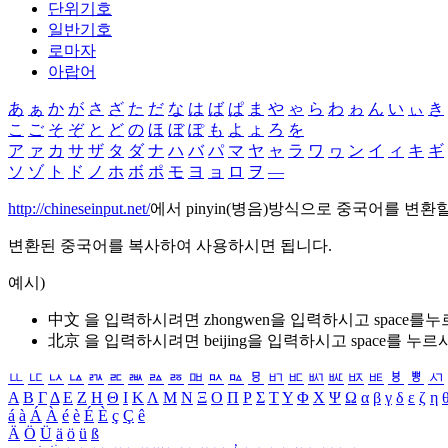
단위기호
일반기호
로마자
아랍어
あ
ぁ
か
が
さ
ざ
た
だ
な
は
ば
ぱ
ま
や
ゃ
ら
わ
ゎ
ん
い
ぃ
き
こ
ご
そ
ぞ
と
ど
の
ほ
ぼ
ぽ
も
よ
ょ
ろ
を
ア
ァ
カ
サ
ザ
タ
ダ
ナ
ハ
バ
パ
マ
ヤ
ャ
ラ
ワ
ヮ
ン
イ
ィ
キ
ギ
ソ
ゾ
ト
ド
ノ
ホ
ボ
ポ
モ
ヨ
ョ
ロ
ヲ
―
http://chineseinput.net/
에서 pinyin(병음)방식으로 중국어를 변환
변환된 중국어를 복사하여 사용하시면 됩니다.
예시)
中文 을 입력하시려면
zhongwen
을 입력하시고 space를
北京 을 입력하시려면
beijing
을 입력하시고 space를 누르
ㅥ
ㅦ
ㅧ
ㅨ
ㅩ
ㅪ
ㅫ
ㅬ
ㅭ
ㅮ
ㅯ
ㅰ
ㅱ
ㅲ
ㅳ
ㅴ
ㅵ
ㅶ
ㅷ
ㅸ
ㅹ
ㅺ
Α
Β
Γ
Δ
Ε
Ζ
Η
Θ
Ι
Κ
Λ
Μ
Ν
Ξ
Ο
Π
Ρ
Σ
Τ
Υ
Φ
Χ
Ψ
Ω
α
β
γ
δ
ε
ζ
η
á
à
Á
À
é
è
É
È
ç
Ç
ê
Ä
Ö
Ü
ä
ö
ü
ß