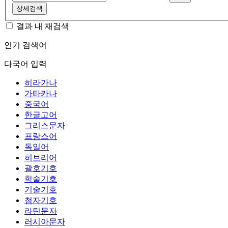
상세검색
결과 내 재검색
인기 검색어
다국어 입력
히라가나
가타카나
중국어
한글고어
그리스문자
프랑스어
독일어
히브리어
괄호기호
학술기호
기술기호
첨자기호
라틴문자
러시아문자