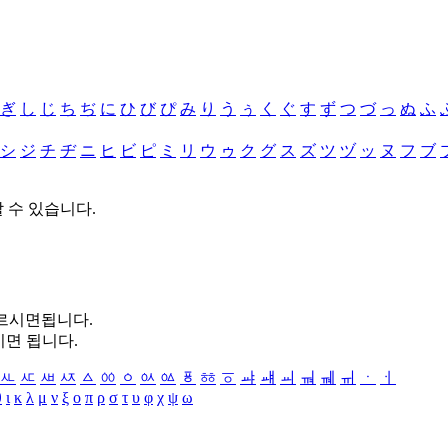
ぎ
し
じ
ち
ぢ
に
ひ
び
ぴ
み
り
う
ぅ
く
ぐ
す
ず
つ
づ
っ
ぬ
ふ
シ
ジ
チ
ヂ
ニ
ヒ
ビ
ピ
ミ
リ
ウ
ゥ
ク
グ
ス
ズ
ツ
ヅ
ッ
ヌ
フ
ブ
할 수 있습니다.
누르시면됩니다.
시면 됩니다.
ㅻ
ㅼ
ㅽ
ㅾ
ㅿ
ㆀ
ㆁ
ㆂ
ㆃ
ㆄ
ㆅ
ㆆ
ㆇ
ㆈ
ㆉ
ㆊ
ㆋ
ㆌ
ㆍ
ㆎ
θ
ι
κ
λ
μ
ν
ξ
ο
π
ρ
σ
τ
υ
φ
χ
ψ
ω