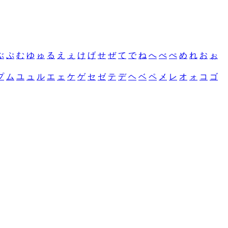
ぶ
ぷ
む
ゆ
ゅ
る
え
ぇ
け
げ
せ
ぜ
て
で
ね
へ
べ
ぺ
め
れ
お
ぉ
プ
ム
ユ
ュ
ル
エ
ェ
ケ
ゲ
セ
ゼ
テ
デ
ヘ
ベ
ペ
メ
レ
オ
ォ
コ
ゴ