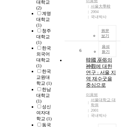
이용범
대학교
e
서울大學校
(2)
r
2004
계명
i
국내박사
대학교
e
(1)
s
청주
원문
o
보기
대학교
f
(1)
m
음성
한국
o
6
듣기
외국어
d
韓國 巫俗의
대학교
e
(1)
神觀에 대한
l
한국
p
연구 : 서울 지
교원대
i
역 재수굿을
학교
(1)
l
중심으로
e
한남
t
이용범
대학교
서울대학교 대
e
(1)
학원
s
성신
2001
t
여자대
국내박사
s
학교
(1)
w
동국