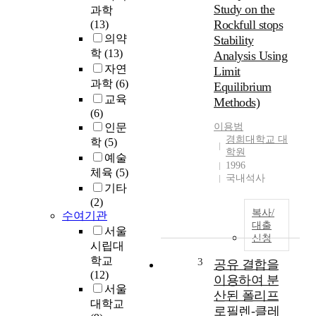
Study on the
과학
Rockfull stops
(13)
의약
Stability
학
(13)
Analysis Using
자연
Limit
과학
(6)
Equilibrium
교육
Methods)
(6)
인문
이용범
경희대학교 대
학
(5)
학원
예술
1996
체육
(5)
국내석사
기타
(2)
복사/
수여기관
대출
서울
신청
시립대
학교
3
공유 결합을
(12)
이용하여 분
서울
산된 폴리프
대학교
로필렌-클레