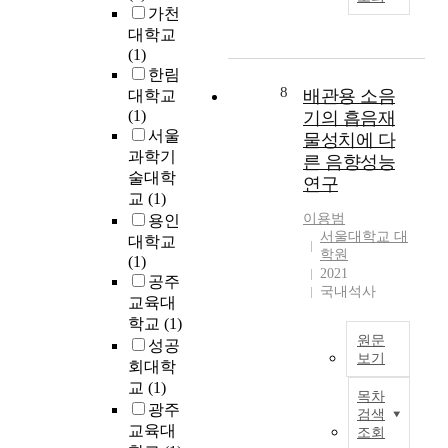
요
가천
t
대학교
e
(1)
t
한림
h
현
8
배관용 소음
대학교
e
대
(1)
기의 흡음재
l
사
서울
a
물성치에 다
회
과학기
t
른 음향성능
에
술대학
e
연구
서
r
교
(1)
외
a
이용범
용인
모
서울대학교 대
l
대학교
의
학원
b
(1)
중
2021
e
공주
요
국내석사
h
교육대
성
a
학교
(1)
은
v
원문
성공
꾸
i
보기
회대학
준
o
함
교
(1)
히
목차
r
정
증
광주
검색
o
에
가
교육대
조회
f
탑
하