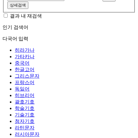
상세검색
결과 내 재검색
인기 검색어
다국어 입력
히라가나
가타카나
중국어
한글고어
그리스문자
프랑스어
독일어
히브리어
괄호기호
학술기호
기술기호
첨자기호
라틴문자
러시아문자