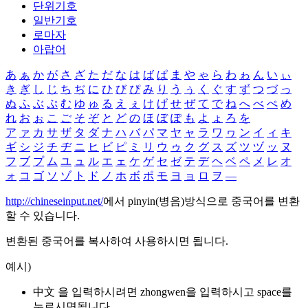
단위기호
일반기호
로마자
아랍어
あ
ぁ
か
が
さ
ざ
た
だ
な
は
ば
ぱ
ま
や
ゃ
ら
わ
ゎ
ん
い
ぃ
き
ぎ
し
じ
ち
ぢ
に
ひ
び
ぴ
み
り
う
ぅ
く
ぐ
す
ず
つ
づ
っ
ぬ
ふ
ぶ
ぷ
む
ゆ
ゅ
る
え
ぇ
け
げ
せ
ぜ
て
で
ね
へ
べ
ぺ
め
れ
お
ぉ
こ
ご
そ
ぞ
と
ど
の
ほ
ぼ
ぽ
も
よ
ょ
ろ
を
ア
ァ
カ
サ
ザ
タ
ダ
ナ
ハ
バ
パ
マ
ヤ
ャ
ラ
ワ
ヮ
ン
イ
ィ
キ
ギ
シ
ジ
チ
ヂ
ニ
ヒ
ビ
ピ
ミ
リ
ウ
ゥ
ク
グ
ス
ズ
ツ
ヅ
ッ
ヌ
フ
ブ
プ
ム
ユ
ュ
ル
エ
ェ
ケ
ゲ
セ
ゼ
テ
デ
ヘ
ベ
ペ
メ
レ
オ
ォ
コ
ゴ
ソ
ゾ
ト
ド
ノ
ホ
ボ
ポ
モ
ヨ
ョ
ロ
ヲ
―
http://chineseinput.net/
에서 pinyin(병음)방식으로 중국어를 변환
할 수 있습니다.
변환된 중국어를 복사하여 사용하시면 됩니다.
예시)
中文 을 입력하시려면
zhongwen
을 입력하시고 space를
누르시면됩니다.