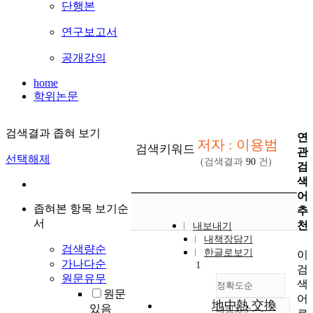
단행본
연구보고서
공개강의
home
학위논문
검색결과 좁혀 보기
연
저자 : 이용범
검색키워드
관
선택해제
(검색결과
90
건)
검
색
어
좁혀본 항목 보기순
추
서
천
내보내기
내책장담기
검색량순
한글로보기
이
가나다순
1
검
원문유무
색
정확도순
원문
어
地中熱 交換
있음
내림차순