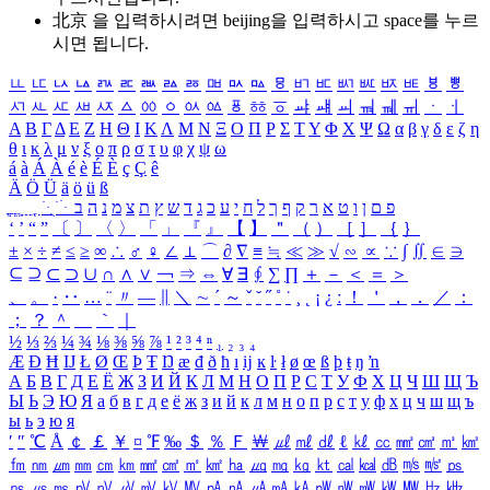
北京 을 입력하시려면
beijing
을 입력하시고 space를 누르
시면 됩니다.
ㅥ
ㅦ
ㅧ
ㅨ
ㅩ
ㅪ
ㅫ
ㅬ
ㅭ
ㅮ
ㅯ
ㅰ
ㅱ
ㅲ
ㅳ
ㅴ
ㅵ
ㅶ
ㅷ
ㅸ
ㅹ
ㅺ
ㅻ
ㅼ
ㅽ
ㅾ
ㅿ
ㆀ
ㆁ
ㆂ
ㆃ
ㆄ
ㆅ
ㆆ
ㆇ
ㆈ
ㆉ
ㆊ
ㆋ
ㆌ
ㆍ
ㆎ
Α
Β
Γ
Δ
Ε
Ζ
Η
Θ
Ι
Κ
Λ
Μ
Ν
Ξ
Ο
Π
Ρ
Σ
Τ
Υ
Φ
Χ
Ψ
Ω
α
β
γ
δ
ε
ζ
η
θ
ι
κ
λ
μ
ν
ξ
ο
π
ρ
σ
τ
υ
φ
χ
ψ
ω
á
à
Á
À
é
è
É
È
ç
Ç
ê
Ä
Ö
Ü
ä
ö
ü
ß
ְ
ֳ
ֲ
ֱ
ָ
ַ
ֵ
ֶ
ִ
ֹ
ּ
ֻ
ׂ
ׁ
ּ
ב
ה
נ
מ
צ
ת
ץ
ש
ד
ג
כ
ע
י
ח
ל
ך
ף
ק
ר
א
ט
ו
ן
ם
פ
‘
’
“
”
〔
〕
〈
〉
「
」
『
』
【
】
＂
（
）
［
］
｛
｝
±
×
÷
≠
≤
≥
∞
∴
♂
♀
∠
⊥
⌒
∂
∇
≡
≒
≪
≫
√
∽
∝
∵
∫
∬
∈
∋
⊆
⊇
⊂
⊃
∪
∩
∧
∨
￢
⇒
⇔
∀
∃
∮
∑
∏
＋
－
＜
＝
＞
、
。
·
‥
…
¨
〃
―
∥
＼
∼
´
～
ˇ
˘
˝
˚
˙
¸
˛
¡
¿
ː
！
＇
，
．
／
：
；
？
＾
＿
｀
｜
½
⅓
⅔
¼
¾
⅛
⅜
⅝
⅞
¹
²
³
⁴
ⁿ
₁
₂
₃
₄
Æ
Ð
Ħ
Ĳ
Ł
Ø
Œ
Þ
Ŧ
Ŋ
æ
đ
ð
ħ
ı
ĳ
ĸ
ŀ
ł
ø
œ
ß
þ
ŧ
ŋ
ŉ
А
Б
В
Г
Д
Е
Ё
Ж
З
И
Й
К
Л
М
Н
О
П
Р
С
Т
У
Ф
Х
Ц
Ч
Ш
Щ
Ъ
Ы
Ь
Э
Ю
Я
а
б
в
г
д
е
ё
ж
з
и
й
к
л
м
н
о
п
р
с
т
у
ф
х
ц
ч
ш
щ
ъ
ы
ь
э
ю
я
′
″
℃
Å
￠
￡
￥
¤
℉
‰
＄
％
Ｆ
￦
㎕
㎖
㎗
ℓ
㎘
㏄
㎣
㎤
㎥
㎦
㎙
㎚
㎛
㎜
㎝
㎞
㎟
㎠
㎡
㎢
㏊
㎍
㎎
㎏
㏏
㎈
㎉
㏈
㎧
㎨
㎰
㎱
㎲
㎳
㎴
㎵
㎶
㎷
㎸
㎹
㎀
㎁
㎂
㎃
㎄
㎺
㎻
㎽
㎾
㎿
㎐
㎑