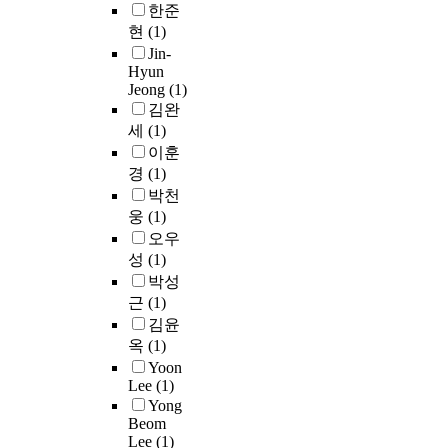
철
n
한준
구
측
여
제
t
현
(1)
에
및
출
무
s
는
Jin-
분
시
기
t
Hyun
C
석
되
가
Jeong
(1)
i
O
하
는
다
김완
f
,
였
제
량
f
세
(1)
C
다
품
으
n
이훈
O
.
또
로
e
2
경
(1)
이
한
출
s
,
박천
를
등
토
s
N
웅
(1)
위
장
되
a
O
해
오우
하
면
n
,
단
성
(1)
고
서
d
N
일
있
박성
무
d
O
확
다
근
(1)
기
i
2
장
.
김윤
를
m
,
형
이
옥
(1)
통
e
S
소
에
한
Yoon
n
O
음
따
Lee
(1)
교
s
2
기
라
Yong
류
i
,
의
,
Beom
에
o
H
성
소
Lee
(1)
관