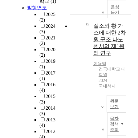
학교
(1)
r
재
고
음성
발행연도
e
되
있
듣기
2025
i
는
으
(2)
n
장
9
며
질소와 황 가
2024
f
비
,
(3)
스에 대한 2차
o
의
본
2021
원 구조 나노
r
대
(2)
인
센서의 제1원
c
형
2020
의
e
리 연구
화
(2)
외
d
로
2019
모
이용범
g
(1)
탑
개
건국대학교 대
r
2017
재
선
학원
o
(1)
되
을
2024
u
2016
는
국내석사
위
p
(4)
냉
해
p
2015
각
많
원문
i
(3)
계
은
보기
l
2014
통
비
(3)
e
이
용
목차
2013
s
질
증
을
검색
(4)
i
소
가
투
조회
2012
n
와
하
자
(4)