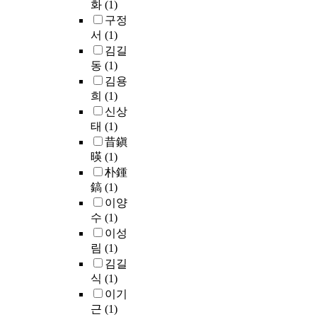
음
화
(1)
동
대
y
험
형
구정
시
이
p
가
소
에
서
(1)
후
i
스
음
간
김길
중
l
분
기
편
동
(1)
서
e
자
의
함
김용
부
s
들
음
을
지
희
(1)
w
을
향
추
역
신상
h
감
성
구
에
i
태
(1)
지
능
하
서
c
昔鎭
하
을
는
진
h
는
暎
(1)
수
한
변
h
방
朴鍾
치
제
한
a
식
鎬
(1)
해
품
과
v
을
석
이양
에
형
e
연
방
수
(1)
복
태
d
구
법
합
이성
적
i
하
을
기
림
(1)
으
f
였
이
능
김길
로
f
다
용
을
식
(1)
유
e
.
하
추
사
이기
r
이
여
가
한
근
(1)
e
연
예
하