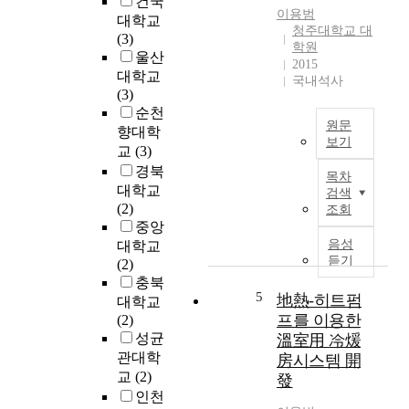
건국
이용범
대학교
청주대학교 대
(3)
학원
울산
2015
대학교
국내석사
(3)
순천
원문
향대학
보기
교
(3)
I
경북
목차
n
대학교
검색
t
(2)
조회
h
중앙
i
음성
대학교
s
듣기
(2)
s
충북
t
5
地熱-히트펌
대학교
u
프를 이용한
(2)
d
성균
溫室用 冷煖
y
관대학
房시스템 開
,
교
(2)
發
a
인천
s