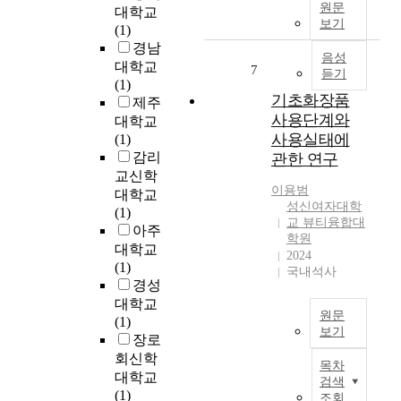
e
원문
대학교
r
보기
(1)
e
경남
음성
p
대학교
7
듣기
e
(1)
r
기초화장품
제주
f
사용단계와
대학교
o
사용실태에
(1)
r
감리
관한 연구
m
교신학
e
이용범
대학교
d
성신여자대학
(1)
t
교 뷰티융합대
아주
o
학원
대학교
i
2024
(1)
국내석사
n
경성
v
대학교
e
원문
(1)
s
보기
장로
t
논
회신학
i
목차
문
대학교
g
검색
개
(1)
조회
a