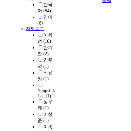
출력
두
d
원
런
한국
이
리
i
M
배
어
(84)
강
유
m
o
관
해
영어
적
e
S
소
지
(6)
의
n
i
음
고
지도교수
발
s
2
을
있
이용
굴
i
N
줄
고
범
(10)
과
o
4
이
,
한기
함
n
(
기
다
께
형
(2)
w
2
위
양
많
김주
a
D
해
한
이
s
덕
(1)
M
크
기
진
r
최윤
S
기
초
행
e
N
정
(1)
대
화
되
i
)
비
장
었
n
단
Yongshik
성
품
고
f
Lee
(1)
일
능
이
,
o
성우
층
이
출
2
r
제
(1)
이
우
시
0
c
다
이성
수
되
0
e
양
준
(1)
한
면
0
d
한
흡
이종
서
년
b
위