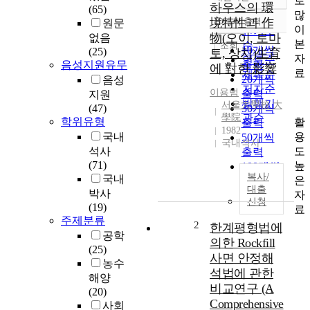
로
정확도
하우스의 環
(65)
많
순
境特性과 作
10개씩 출력
원문
내림차순
이
인기도
物(오이, 토마
없음
본
순
조회
10개씩
(25)
토, 상치)生育
자
연도순
음성지원유무
출력
에 對한 影響
료
제목순
20개씩
음성
저자순
이용범
출력
지원
발행기
서울大學校 大
(47)
30개씩
學院
관순
학위유형
활
출력
1982
용
국내
50개씩
국내석사
도
석사
출력
(71)
높
100개씩
복사/
국내
은
출력
대출
박사
자
신청
(19)
료
주제분류
2
한계평형법에
공학
의한 Rockfill
(25)
사면 안정해
농수
석법에 관한
해양
비교연구 (A
(20)
Comprehensive
사회