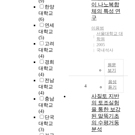
(9)
이 나노복합
한양
체의 특성 연
대학교
구
(6)
연세
이용범
대학교
서울대학교 대
(5)
학원
고려
2005
대학교
국내석사
(4)
경희
원문
대학교
보기
(4)
전남
음성
4
대학교
듣기
(4)
사질토 지반
충남
의 토조실험
대학교
을 통한 보강
(4)
된 말뚝기초
단국
의 수평거동
대학교
분석
(3)