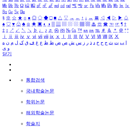
㎒
㎓
㎔
Ω
㏀
㏁
㎊
㎋
㎌
㏖
㏅
㎭
㎮
㎯
㏛
㎩
㎪
㎫
㎬
㏝
㏐
㏓
㏃
㏉
㏜
㏆
§
※
☆
★
○
●
◎
◇
◆
□
■
△
▽
→
←
↑
↓
↔
〓
◁
◀
▷
▶
♤
♠
♡
♥
♧
♣
⊙
◈
▣
◐
◑
▒
▤
▥
▨
▧
▦
▩
♨
☏
☎
☜
☞
¶
†
‡
↕
↗
↙
↖
↘
♭
♩
♪
♬
㉿
㈜
№
㏇
™
㏂
㏘
℡
＃
＆
＊
＠
ª
º
ⅰ
ⅱ
ⅲ
ⅳ
ⅴ
ⅵ
ⅶ
ⅷ
ⅸ
ⅹ
Ⅰ
Ⅱ
Ⅲ
Ⅳ
Ⅴ
Ⅵ
Ⅶ
Ⅷ
Ⅸ
Ⅹ
ا
ب
ت
ث
ج
ح
خ
د
ذ
ر
ز
س
ش
ص
ض
ط
ظ
ع
غ
ف
ق
ک
ل
م
ن
ه
و
ی
닫기
통합검색
국내학술논문
학위논문
해외학술논문
학술지