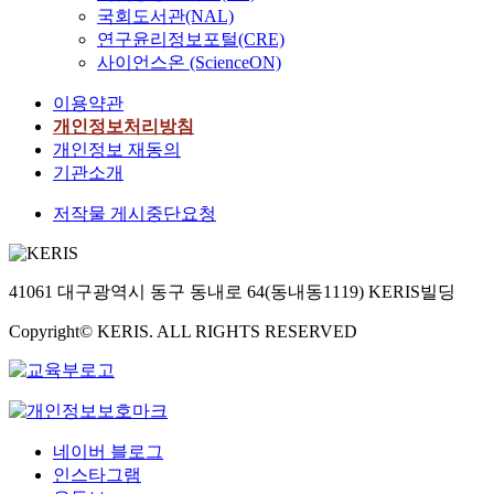
지
지
m
국회도서관(NAL)
탄
한
고
역
t
연구윤리정보포털(CRE)
올
기
있
을
h
사이언스온 (ScienceON)
(
존
으
선
o
C
실
며
별
이용약관
s
2
험
,
하
e
개인정보처리방침
H
방
소
고
o
개인정보 재동의
5
법
비
있
f
기관소개
O
의
자
으
t
H
문
의
며
저작물 게시중단요청
h
)
제
사
,
e
,
점
용
당
g
아
을
실
시
r
세
파
41061 대구광역시 동구 동내로 64(동내동1119) KERIS빌딩
태
주
o
톤
악
와
요
u
(
Copyright© KERIS. ALL RIGHTS RESERVED
하
피
교
p
C
여
부
류
p
3
새
에
품
i
H
로
대
인
l
6
운
한
철
e
O
실
정
네이버 블로그
제
s
)
험
보
인스타그램
무
.
등
방
와