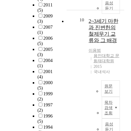
s
황
게
음성
하
2011
a
가
되
듣기
고
(5)
n
스
고
있
2009
d
에
10
,
2~3세기 마한
(3)
다
.
대
그
2007
과 진변한의
.
T
한
로
(1)
한
철제무기 교
h
2
인
2006
편
류와 그 배경
e
차
(5)
해
트
g
원
2005
배
렌
이용범
r
구
(3)
관
용인대학교 문
드
o
조
2004
소
화재대학원
의
u
(1)
나
2015
음
중
p
2001
노
국내석사
이
요
p
(4)
센
증
성
i
2000
서
가
만
원문
(5)
l
의
함
큼
보기
1999
e
제
에
자
(2)
2
c
1
따
목차
신
1997
~
o
원
라
검색
의
(2)
3
n
리
조회
함
피
1996
세
s
연
내
부
(5)
기
i
구
음성
소
타
1994
마
s
듣기
음