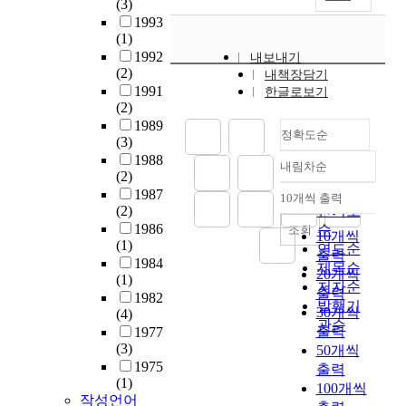
(3)
입
한
t
열
및
1993
에
과
e
역
수
(1)
맞
진
d
학
중
1992
내보내기
는
변
o
적
(2)
방
내책장담기
화
한
f
분
1991
사
한글로보기
장
의
f
석
(2)
소
품
교
o
과
1989
음
선
정확도순
류
u
(3)
제
이
택
에
r
1988
일
증
내림차순
과
정확도
관
p
(2)
원
가
개
한
순
i
1987
리
10개씩 출력
하
성
내림차순
연
(2)
인기도
l
계
게
을
구
1986
순
e
조회
산
10개씩
된
추
(1)
는
s
연도순
을
다
출력
구
1984
1
w
제목순
통
.
20개씩
하
(1)
9
i
저자순
해
본
출력
여
1982
9
t
,
발행기
연
30개씩
선
(4)
1
h
우
관순
구
택
출력
1977
년
s
리
에
(3)
하
50개씩
진
a
는
서
1975
는
출력
천
m
2
는
(1)
경
100개씩
송
e
차
이
작성언어
향