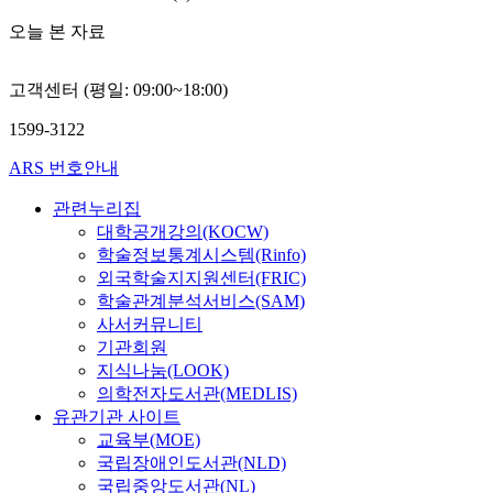
n
2
능
비
한
(
S
오늘 본 자료
을
자
연
d
,
실
가
구
i
N
험
원
도
고객센터 (평일: 09:00~18:00)
a
H
및
하
진
m
3
수
는
1599-3122
행
e
,
치
기
되
t
C
해
ARS 번호안내
초
고
e
H
석
화
있
r
4
방
관련누리집
장
다
a
,
법
대학공개강의(KOCW)
품
.
n
메
을
학술정보통계시스템(Rinfo)
사
다
d
탄
이
외국학술지지원센터(FRIC)
용
만
l
올
용
단
학술관계분석서비스(SAM)
,
e
(
하
계
사서커뮤니티
대
n
C
여
의
기관회원
체
g
H
검
루
지식나눔(LOOK)
로
t
3
증
틴
의학전자도서관(MEDLIS)
특
h
O
하
이
유관기관 사이트
정
)
H
였
다
유
교육부(MOE)
f
)
다
양
물
국립장애인도서관(NLD)
r
,
.
해
과
국립중앙도서관(NL)
o
에
또