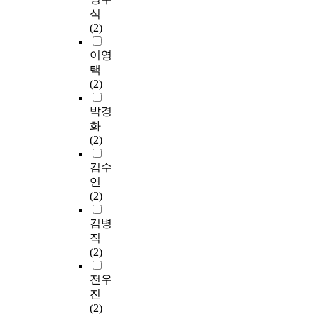
식
(2)
이영
택
(2)
박경
화
(2)
김수
연
(2)
김병
직
(2)
전우
진
(2)