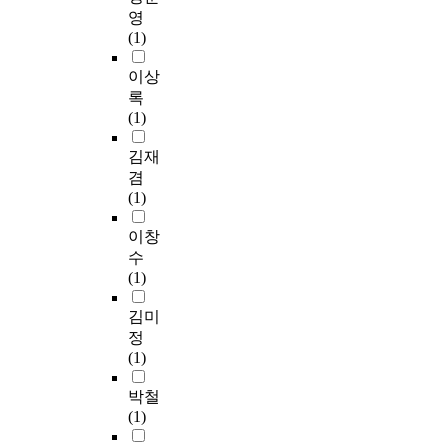
영
(1)
이상
록
(1)
김재
겸
(1)
이창
수
(1)
김미
정
(1)
박철
(1)