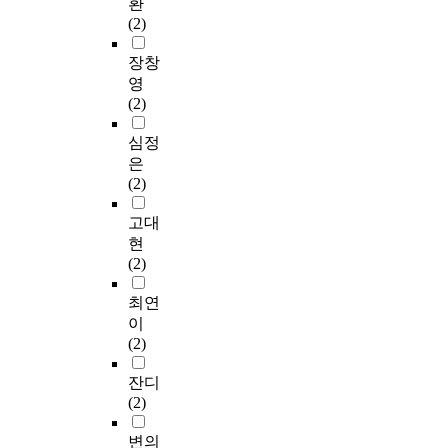
환
(2)
장창
영
(2)
심정
은
(2)
고대
현
(2)
최연
이
(2)
잔디
(2)
변의