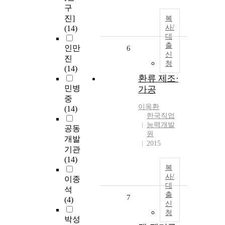
구
진]
복
사/
(14)
대
출
인만
6
신
진
청
(14)
환류 제조·
민병
가공
중
이옥환
(14)
한국직업
능력개발
공동
원
개발
2015
기관
(14)
복
사/
이종
대
석
출
7
(4)
신
청
박성