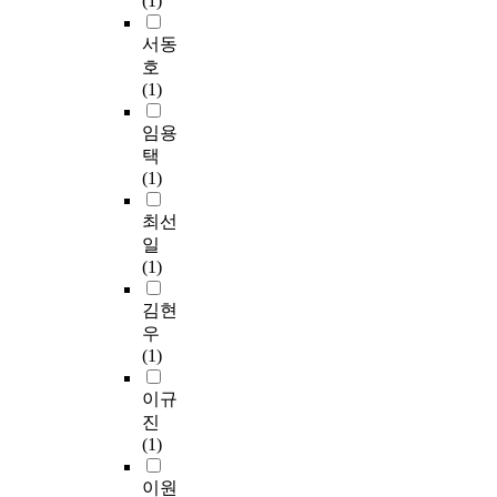
(1)
서동
호
(1)
임용
택
(1)
최선
일
(1)
김현
우
(1)
이규
진
(1)
이원