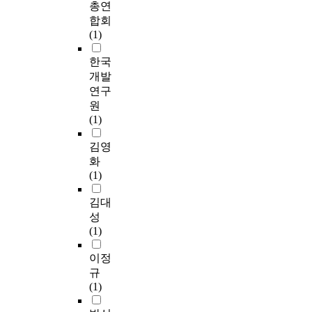
총연
합회
(1)
한국
개발
연구
원
(1)
김영
화
(1)
김대
성
(1)
이정
규
(1)