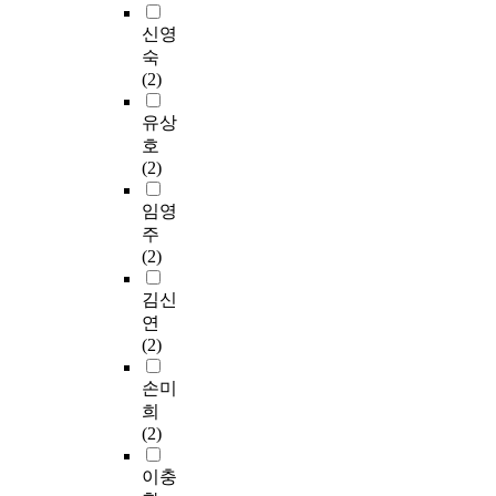
신영
숙
(2)
유상
호
(2)
임영
주
(2)
김신
연
(2)
손미
희
(2)
이충