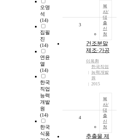
복
오명
사/
석
대
(14)
출
3
신
집필
청
진
건조분말
(14)
제조·가공
연윤
이옥환
열
한국직업
(14)
능력개발
원
한국
2015
직업
능력
복
개발
사/
원
대
(14)
출
4
신
한국
청
식품
추출물 제