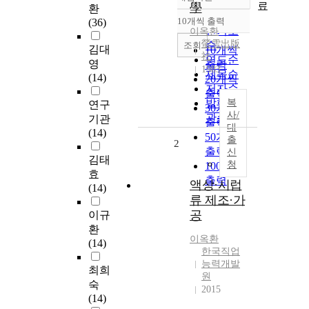
정확도
료
學
환
순
10개씩 출력
(36)
내림차순
인기도
이옥환
螢雪出版
순
조회
김대
10개씩
社
연도순
영
출력
1983
제목순
(14)
20개씩
저자순
출력
발행기
복
연구
30개씩
사/
관순
기관
출력
대
(14)
50개씩
출
2
출력
신
김태
청
100개씩
효
출력
액상·시럽
(14)
류 제조·가
공
이규
환
이옥환
(14)
한국직업
능력개발
최희
원
숙
2015
(14)