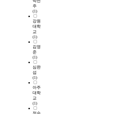
박선
주
(1)
강원
대학
교
(1)
김영
준
(1)
심완
섭
(1)
아주
대학
교
(1)
정순