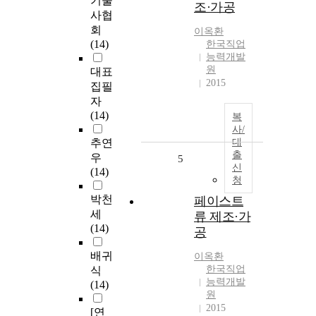
기술
조·가공
사협
회
이옥환
(14)
한국직업
능력개발
원
대표
2015
집필
자
(14)
복
사/
추연
대
출
우
5
신
(14)
청
박천
페이스트
세
류 제조·가
(14)
공
배귀
이옥환
한국직업
식
능력개발
(14)
원
2015
[연