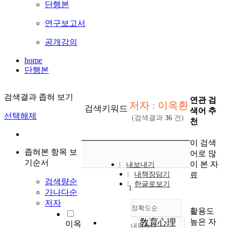
단행본
연구보고서
공개강의
home
단행본
검색결과 좁혀 보기
연관 검
저자 : 이옥환
검색키워드
색어 추
선택해제
(검색결과
36
건)
천
이 검색
좁혀본 항목 보
어로 많
기순서
이 본 자
내보내기
료
내책장담기
검색량순
한글로보기
1
가나다순
저자
정확도순
활용도
높은 자
敎育心理
이옥
내림차순