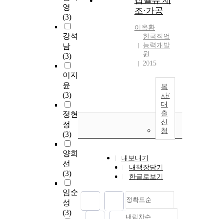
캡슐류 제
영
조·가공
(3)
이옥환
강석
한국직업
능력개발
남
원
(3)
2015
이지
윤
복
(3)
사/
대
출
정현
신
정
청
(3)
양희
내보내기
선
내책장담기
(3)
한글로보기
임순
정확도순
성
(3)
내림차순