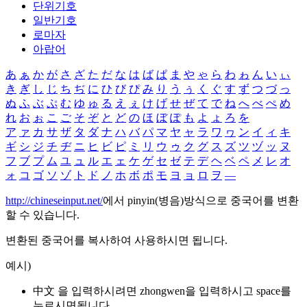
단위기호
일반기호
로마자
아랍어
あ
ぁ
か
が
さ
ざ
た
だ
な
は
ば
ぱ
ま
や
ゃ
ら
わ
ゎ
ん
い
ぃ
き
ぎ
し
じ
ち
ぢ
に
ひ
び
ぴ
み
り
う
ぅ
く
ぐ
す
ず
つ
づ
っ
ぬ
ふ
ぶ
ぷ
む
ゆ
ゅ
る
え
ぇ
け
げ
せ
ぜ
て
で
ね
へ
べ
ぺ
め
れ
お
ぉ
こ
ご
そ
ぞ
と
ど
の
ほ
ぼ
ぽ
も
よ
ょ
ろ
を
ア
ァ
カ
サ
ザ
タ
ダ
ナ
ハ
バ
パ
マ
ヤ
ャ
ラ
ワ
ヮ
ン
イ
ィ
キ
ギ
シ
ジ
チ
ヂ
ニ
ヒ
ビ
ピ
ミ
リ
ウ
ゥ
ク
グ
ス
ズ
ツ
ヅ
ッ
ヌ
フ
ブ
プ
ム
ユ
ュ
ル
エ
ェ
ケ
ゲ
セ
ゼ
テ
デ
ヘ
ベ
ペ
メ
レ
オ
ォ
コ
ゴ
ソ
ゾ
ト
ド
ノ
ホ
ボ
ポ
モ
ヨ
ョ
ロ
ヲ
―
http://chineseinput.net/
에서 pinyin(병음)방식으로 중국어를 변환
할 수 있습니다.
변환된 중국어를 복사하여 사용하시면 됩니다.
예시)
中文 을 입력하시려면
zhongwen
을 입력하시고 space를
누르시면됩니다.