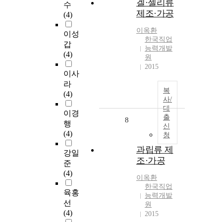
겔·젤리류
수
제조·가공
(4)
이옥환
이성
한국직업
갑
능력개발
(4)
원
2015
이사
라
복
(4)
사/
대
이경
출
8
행
신
(4)
청
과립류 제
강일
조·가공
준
(4)
이옥환
한국직업
육홍
능력개발
선
원
(4)
2015