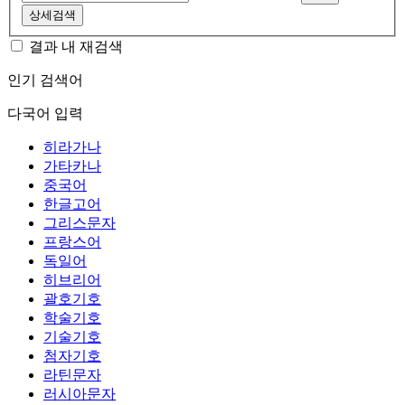
상세검색
결과 내 재검색
인기 검색어
다국어 입력
히라가나
가타카나
중국어
한글고어
그리스문자
프랑스어
독일어
히브리어
괄호기호
학술기호
기술기호
첨자기호
라틴문자
러시아문자