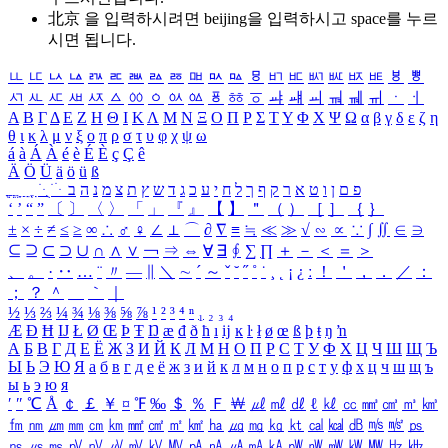
北京 을 입력하시려면
beijing
을 입력하시고 space를 누르
시면 됩니다.
ㅥ
ㅦ
ㅧ
ㅨ
ㅩ
ㅪ
ㅫ
ㅬ
ㅭ
ㅮ
ㅯ
ㅰ
ㅱ
ㅲ
ㅳ
ㅴ
ㅵ
ㅶ
ㅷ
ㅸ
ㅹ
ㅺ
ㅻ
ㅼ
ㅽ
ㅾ
ㅿ
ㆀ
ㆁ
ㆂ
ㆃ
ㆄ
ㆅ
ㆆ
ㆇ
ㆈ
ㆉ
ㆊ
ㆋ
ㆌ
ㆍ
ㆎ
Α
Β
Γ
Δ
Ε
Ζ
Η
Θ
Ι
Κ
Λ
Μ
Ν
Ξ
Ο
Π
Ρ
Σ
Τ
Υ
Φ
Χ
Ψ
Ω
α
β
γ
δ
ε
ζ
η
θ
ι
κ
λ
μ
ν
ξ
ο
π
ρ
σ
τ
υ
φ
χ
ψ
ω
á
à
Á
À
é
è
É
È
ç
Ç
ê
Ä
Ö
Ü
ä
ö
ü
ß
ְ
ֳ
ֲ
ֱ
ָ
ַ
ֵ
ֶ
ִ
ֹ
ּ
ֻ
ׂ
ׁ
ּ
ב
ה
נ
מ
צ
ת
ץ
ש
ד
ג
כ
ע
י
ח
ל
ך
ף
ק
ר
א
ט
ו
ן
ם
פ
‘
’
“
”
〔
〕
〈
〉
「
」
『
』
【
】
＂
（
）
［
］
｛
｝
±
×
÷
≠
≤
≥
∞
∴
♂
♀
∠
⊥
⌒
∂
∇
≡
≒
≪
≫
√
∽
∝
∵
∫
∬
∈
∋
⊆
⊇
⊂
⊃
∪
∩
∧
∨
￢
⇒
⇔
∀
∃
∮
∑
∏
＋
－
＜
＝
＞
、
。
·
‥
…
¨
〃
―
∥
＼
∼
´
～
ˇ
˘
˝
˚
˙
¸
˛
¡
¿
ː
！
＇
，
．
／
：
；
？
＾
＿
｀
｜
½
⅓
⅔
¼
¾
⅛
⅜
⅝
⅞
¹
²
³
⁴
ⁿ
₁
₂
₃
₄
Æ
Ð
Ħ
Ĳ
Ł
Ø
Œ
Þ
Ŧ
Ŋ
æ
đ
ð
ħ
ı
ĳ
ĸ
ŀ
ł
ø
œ
ß
þ
ŧ
ŋ
ŉ
А
Б
В
Г
Д
Е
Ё
Ж
З
И
Й
К
Л
М
Н
О
П
Р
С
Т
У
Ф
Х
Ц
Ч
Ш
Щ
Ъ
Ы
Ь
Э
Ю
Я
а
б
в
г
д
е
ё
ж
з
и
й
к
л
м
н
о
п
р
с
т
у
ф
х
ц
ч
ш
щ
ъ
ы
ь
э
ю
я
′
″
℃
Å
￠
￡
￥
¤
℉
‰
＄
％
Ｆ
￦
㎕
㎖
㎗
ℓ
㎘
㏄
㎣
㎤
㎥
㎦
㎙
㎚
㎛
㎜
㎝
㎞
㎟
㎠
㎡
㎢
㏊
㎍
㎎
㎏
㏏
㎈
㎉
㏈
㎧
㎨
㎰
㎱
㎲
㎳
㎴
㎵
㎶
㎷
㎸
㎹
㎀
㎁
㎂
㎃
㎄
㎺
㎻
㎽
㎾
㎿
㎐
㎑