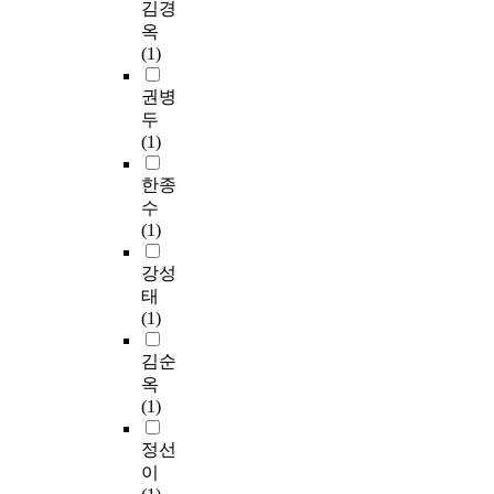
김경
옥
(1)
권병
두
(1)
한종
수
(1)
강성
태
(1)
김순
옥
(1)
정선
이