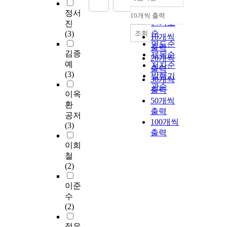
정확도
순
정서
10개씩 출력
내림차순
인기도
진
순
조회
(3)
10개씩
연도순
출력
김종
제목순
20개씩
예
저자순
출력
(3)
발행기
30개씩
관순
출력
이옥
50개씩
환
출력
공저
100개씩
(3)
출력
이희
철
(2)
이준
수
(2)
정우