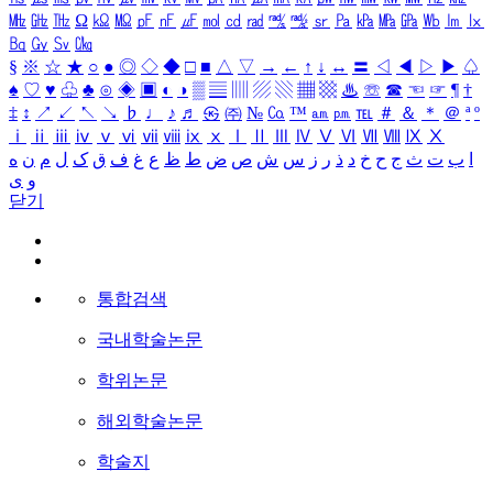
㎒
㎓
㎔
Ω
㏀
㏁
㎊
㎋
㎌
㏖
㏅
㎭
㎮
㎯
㏛
㎩
㎪
㎫
㎬
㏝
㏐
㏓
㏃
㏉
㏜
㏆
§
※
☆
★
○
●
◎
◇
◆
□
■
△
▽
→
←
↑
↓
↔
〓
◁
◀
▷
▶
♤
♠
♡
♥
♧
♣
⊙
◈
▣
◐
◑
▒
▤
▥
▨
▧
▦
▩
♨
☏
☎
☜
☞
¶
†
‡
↕
↗
↙
↖
↘
♭
♩
♪
♬
㉿
㈜
№
㏇
™
㏂
㏘
℡
＃
＆
＊
＠
ª
º
ⅰ
ⅱ
ⅲ
ⅳ
ⅴ
ⅵ
ⅶ
ⅷ
ⅸ
ⅹ
Ⅰ
Ⅱ
Ⅲ
Ⅳ
Ⅴ
Ⅵ
Ⅶ
Ⅷ
Ⅸ
Ⅹ
ا
ب
ت
ث
ج
ح
خ
د
ذ
ر
ز
س
ش
ص
ض
ط
ظ
ع
غ
ف
ق
ک
ل
م
ن
ه
و
ی
닫기
통합검색
국내학술논문
학위논문
해외학술논문
학술지