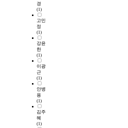
경
(1)
고민
정
(1)
강윤
한
(1)
이광
근
(1)
안병
용
(1)
김주
혜
(1)