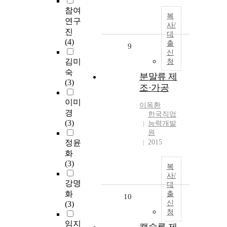
참여
복
연구
사/
진
대
(4)
출
9
신
김미
청
숙
분말류 제
(3)
조·가공
이미
이옥환
경
한국직업
(3)
능력개발
원
정윤
2015
화
(3)
복
사/
강명
대
화
출
10
신
(3)
청
임지