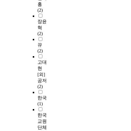
홍
(2)
장윤
혁
(2)
뀨
(2)
고대
현
[외]
공저
(2)
한국
(1)
한국
교원
단체