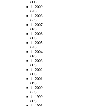
c
t
s
(11)
n
h
m
발
황
a
i
,
2009
g
e
s
전
을
l
n
t
(20)
m
f
f
차
살
t
g
h
2008
e
i
o
원
펴
a
(23)
t
e
t
n
r
에
보
x
2007
h
f
h
a
e
서
고
(18)
e
e
o
y
n
v
환
,
2006
s
g
l
l
c
a
경
법
(12)
d
r
l
t
i
l
을
적
2005
u
o
o
h
a
u
고
(20)
,
e
u
w
i
l
a
려
2004
제
t
p
i
a
i
t
(18)
한
도
o
h
n
z
n
i
2003
지
적
i
o
g
o
d
o
(13)
속
접
n
m
r
l
e
n
2002
가
근
a
e
e
(17)
y
p
w
능
방
b
f
s
2001
l
e
e
한
안
i
o
e
(19)
t
n
r
생
을
l
r
a
2000
e
d
e
태
검
i
t
r
(22)
t
e
d
도
토
t
h
c
1999
r
n
e
시
하
y
e
h
(13)
a
c
t
건
였
t
d
q
1998