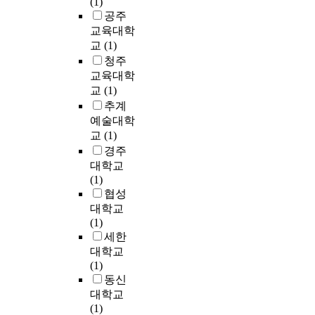
(1)
물
’
l
e
s
o
e
의
공주
에
T
l
a
w
m
s
시
교육대학
대
a
o
c
i
y
u
행
한
교
(1)
x
w
h
t
f
g
과
처
청주
a
s
i
h
r
g
더
리
u
교육대학
.
n
i
o
e
불
방
t
교
(1)
A
g
n
m
s
어
법
h
s
m
추계
c
e
t
1
모
o
a
e
예술대학
r
x
i
9
색
r
r
t
교
(1)
e
c
o
9
뿐
i
e
h
경주
a
e
n
0
만
t
s
o
대학교
s
s
s
년
아
i
u
d
(1)
i
s
a
대
니
e
l
f
협성
n
i
s
중
라
s
t
o
대학교
g
v
t
반
자
h
o
r
(1)
s
e
o
부
원
a
f
i
세한
e
b
h
터
화
v
a
m
n
u
대학교
o
는
가
e
n
p
e
r
(1)
w
환
시
e
a
r
s
e
동신
t
경
급
x
l
o
c
a
o
대학교
부
히
p
y
v
e
u
i
(1)
와
이
e
z