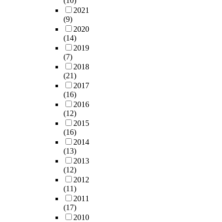
(10)
r
력
서
e
a
b
2021
s
c
a
들
발
c
c
i
(9)
i
a
r
을
생
u
t
l
2020
d
l
y
진
하
r
u
i
(14)
a
l
w
행
는
i
a
t
2019
s
y
e
해
폐
n
l
y
(7)
e
,
b
오
수
g
c
.
2018
d
m
s
고
슬
t
(21)
o
F
u
a
i
있
러
a
2017
n
o
r
k
t
다
지
(16)
x
d
r
i
i
e
.
를
2016
r
i
t
n
n
.
이
대
(12)
e
t
h
g
g
D
는
상
2015
v
i
e
a
p
e
기
(16)
으
e
o
s
g
r
t
존
2014
로
n
n
e
e
o
a
(13)
의
국
u
o
p
i
f
i
2013
개
내
e
f
u
n
i
l
(12)
발
외
s
o
r
g
t
e
2012
지
기
o
p
p
(11)
.
f
d
향
술
f
e
o
2011
U
o
i
적
개
l
r
s
(17)
s
r
t
도
발
o
a
e
2010
i
t
e
시
현