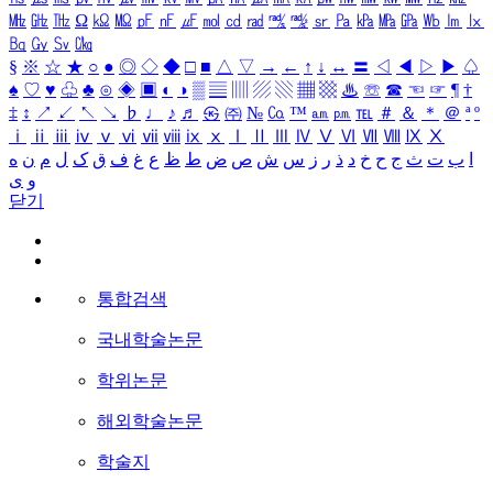
㎒
㎓
㎔
Ω
㏀
㏁
㎊
㎋
㎌
㏖
㏅
㎭
㎮
㎯
㏛
㎩
㎪
㎫
㎬
㏝
㏐
㏓
㏃
㏉
㏜
㏆
§
※
☆
★
○
●
◎
◇
◆
□
■
△
▽
→
←
↑
↓
↔
〓
◁
◀
▷
▶
♤
♠
♡
♥
♧
♣
⊙
◈
▣
◐
◑
▒
▤
▥
▨
▧
▦
▩
♨
☏
☎
☜
☞
¶
†
‡
↕
↗
↙
↖
↘
♭
♩
♪
♬
㉿
㈜
№
㏇
™
㏂
㏘
℡
＃
＆
＊
＠
ª
º
ⅰ
ⅱ
ⅲ
ⅳ
ⅴ
ⅵ
ⅶ
ⅷ
ⅸ
ⅹ
Ⅰ
Ⅱ
Ⅲ
Ⅳ
Ⅴ
Ⅵ
Ⅶ
Ⅷ
Ⅸ
Ⅹ
ا
ب
ت
ث
ج
ح
خ
د
ذ
ر
ز
س
ش
ص
ض
ط
ظ
ع
غ
ف
ق
ک
ل
م
ن
ه
و
ی
닫기
통합검색
국내학술논문
학위논문
해외학술논문
학술지