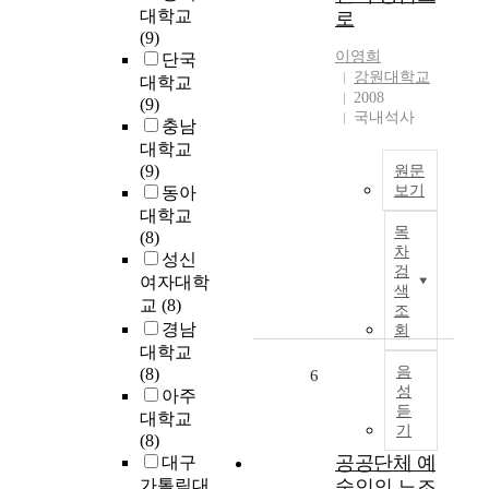
T
c
대학교
로
t
a
h
(9)
y
x
c
이영희
단국
t
o
a
강원대학교
대학교
h
n
n
2008
(9)
a
T
국내석사
h
충남
t
r
e
대학교
c
u
l
(9)
-
원문
s
p
보기
동아
m
t
t
y
대학교
지
R
h
목
b
(8)
난
e
e
차
p
성신
세
a
d
검
l
여자대학
기
l
색
i
a
교
(8)
동
조
E
s
y
안
경남
회
s
a
s
도
대학교
t
b
a
시
음
(8)
6
a
l
r
성
로
아주
t
e
o
듣
의
대학교
e
d
기
l
집
(8)
w
e
중
공공단체 예
대구
i
i
과
가톨릭대
술인의 노조
L
t