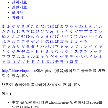
단위기호
일반기호
로마자
아랍어
あ
ぁ
か
が
さ
ざ
た
だ
な
は
ば
ぱ
ま
や
ゃ
ら
わ
ゎ
ん
い
ぃ
き
ぎ
し
じ
ち
ぢ
に
ひ
び
ぴ
み
り
う
ぅ
く
ぐ
す
ず
つ
づ
っ
ぬ
ふ
ぶ
ぷ
む
ゆ
ゅ
る
え
ぇ
け
げ
せ
ぜ
て
で
ね
へ
べ
ぺ
め
れ
お
ぉ
こ
ご
そ
ぞ
と
ど
の
ほ
ぼ
ぽ
も
よ
ょ
ろ
を
ア
ァ
カ
サ
ザ
タ
ダ
ナ
ハ
バ
パ
マ
ヤ
ャ
ラ
ワ
ヮ
ン
イ
ィ
キ
ギ
シ
ジ
チ
ヂ
ニ
ヒ
ビ
ピ
ミ
リ
ウ
ゥ
ク
グ
ス
ズ
ツ
ヅ
ッ
ヌ
フ
ブ
プ
ム
ユ
ュ
ル
エ
ェ
ケ
ゲ
セ
ゼ
テ
デ
ヘ
ベ
ペ
メ
レ
オ
ォ
コ
ゴ
ソ
ゾ
ト
ド
ノ
ホ
ボ
ポ
モ
ヨ
ョ
ロ
ヲ
―
http://chineseinput.net/
에서 pinyin(병음)방식으로 중국어를 변환
할 수 있습니다.
변환된 중국어를 복사하여 사용하시면 됩니다.
예시)
中文 을 입력하시려면
zhongwen
을 입력하시고 space를
누르시면됩니다.