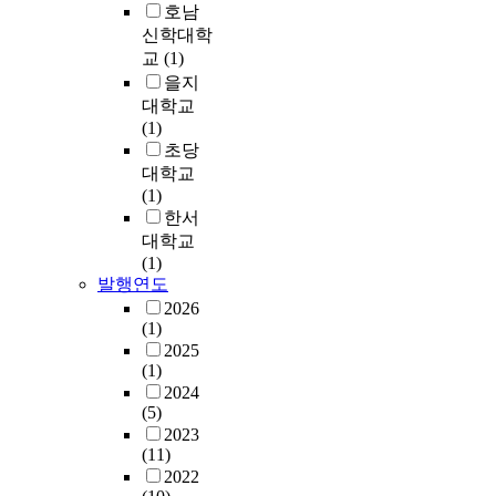
i
n
c
m
호남
국
루
r
i
n
c
r
p
신학대학
토
어
i
n
g
e
a
r
교
(1)
해
져
e
g
y
-
c
o
양
을지
야
n
t
o
a
y
v
부
대학교
하
c
h
u
s
i
e
를
(1)
는
e
e
n
s
n
t
중
초당
실
d
e
g
o
m
h
심
정
대학교
d
n
c
c
a
e
으
이
(1)
i
v
h
i
n
u
로
다
한서
f
i
i
a
a
n
지
.
대학교
f
r
l
t
g
i
속
본
(1)
i
o
d
e
e
v
가
연
발행연도
c
n
r
d
m
e
능
구
2026
u
m
e
β
e
r
한
에
(1)
l
e
n
-
n
s
생
서
2025
t
n
'
g
t
i
태
(1)
는
i
t
s
a
.
t
도
2024
산
e
i
s
l
I
y
(5)
시
업
s
n
o
a
r
l
2023
로
단
i
t
c
c
o
i
(11)
의
지
n
h
i
t
n
b
2022
노
에
s
e
a
o
i