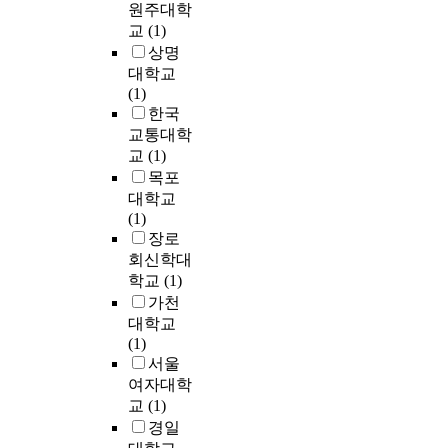
r
t
c
원주대학
a
i
s
시
산
o
h
h
교
(1)
c
s
b
의
업
f
a
i
상명
t
m
a
개
단
p
t
l
i
o
대학교
s
념
지
r
w
d
v
v
(1)
e
은
에
o
e
r
e
e
한국
d
독
서
p
r
e
o
m
o
교통대학
일
발
e
e
n
x
e
n
교
(1)
,
생
r
o
'
y
n
t
스
목포
하
t
b
s
g
t
h
웨
대학교
는
y
t
p
e
w
e
덴
(1)
유
t
a
r
n
a
r
등
장로
기
a
i
o
s
s
e
1
회신학대
성
x
n
s
p
t
s
9
슬
학교
(1)
o
e
o
e
o
u
8
러
가천
n
d
c
c
r
l
0
지
t
대학교
t
i
i
e
t
년
가
r
(1)
h
a
e
s
o
대
런
u
서울
r
l
s
t
f
후
던
s
여자대학
o
b
(
o
t
반
협
t
u
교
(1)
e
R
r
h
부
약
e
g
h
경일
O
e
e
터
에
d
h
a