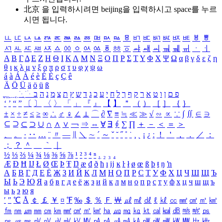
北京 을 입력하시려면
beijing
을 입력하시고 space를 누르
시면 됩니다.
ㅥ
ㅦ
ㅧ
ㅨ
ㅩ
ㅪ
ㅫ
ㅬ
ㅭ
ㅮ
ㅯ
ㅰ
ㅱ
ㅲ
ㅳ
ㅴ
ㅵ
ㅶ
ㅷ
ㅸ
ㅹ
ㅺ
ㅻ
ㅼ
ㅽ
ㅾ
ㅿ
ㆀ
ㆁ
ㆂ
ㆃ
ㆄ
ㆅ
ㆆ
ㆇ
ㆈ
ㆉ
ㆊ
ㆋ
ㆌ
ㆍ
ㆎ
Α
Β
Γ
Δ
Ε
Ζ
Η
Θ
Ι
Κ
Λ
Μ
Ν
Ξ
Ο
Π
Ρ
Σ
Τ
Υ
Φ
Χ
Ψ
Ω
α
β
γ
δ
ε
ζ
η
θ
ι
κ
λ
μ
ν
ξ
ο
π
ρ
σ
τ
υ
φ
χ
ψ
ω
á
à
Á
À
é
è
É
È
ç
Ç
ê
Ä
Ö
Ü
ä
ö
ü
ß
ְ
ֳ
ֲ
ֱ
ָ
ַ
ֵ
ֶ
ִ
ֹ
ּ
ֻ
ׂ
ׁ
ּ
ב
ה
נ
מ
צ
ת
ץ
ש
ד
ג
כ
ע
י
ח
ל
ך
ף
ק
ר
א
ט
ו
ן
ם
פ
‘
’
“
”
〔
〕
〈
〉
「
」
『
』
【
】
＂
（
）
［
］
｛
｝
±
×
÷
≠
≤
≥
∞
∴
♂
♀
∠
⊥
⌒
∂
∇
≡
≒
≪
≫
√
∽
∝
∵
∫
∬
∈
∋
⊆
⊇
⊂
⊃
∪
∩
∧
∨
￢
⇒
⇔
∀
∃
∮
∑
∏
＋
－
＜
＝
＞
、
。
·
‥
…
¨
〃
―
∥
＼
∼
´
～
ˇ
˘
˝
˚
˙
¸
˛
¡
¿
ː
！
＇
，
．
／
：
；
？
＾
＿
｀
｜
½
⅓
⅔
¼
¾
⅛
⅜
⅝
⅞
¹
²
³
⁴
ⁿ
₁
₂
₃
₄
Æ
Ð
Ħ
Ĳ
Ł
Ø
Œ
Þ
Ŧ
Ŋ
æ
đ
ð
ħ
ı
ĳ
ĸ
ŀ
ł
ø
œ
ß
þ
ŧ
ŋ
ŉ
А
Б
В
Г
Д
Е
Ё
Ж
З
И
Й
К
Л
М
Н
О
П
Р
С
Т
У
Ф
Х
Ц
Ч
Ш
Щ
Ъ
Ы
Ь
Э
Ю
Я
а
б
в
г
д
е
ё
ж
з
и
й
к
л
м
н
о
п
р
с
т
у
ф
х
ц
ч
ш
щ
ъ
ы
ь
э
ю
я
′
″
℃
Å
￠
￡
￥
¤
℉
‰
＄
％
Ｆ
￦
㎕
㎖
㎗
ℓ
㎘
㏄
㎣
㎤
㎥
㎦
㎙
㎚
㎛
㎜
㎝
㎞
㎟
㎠
㎡
㎢
㏊
㎍
㎎
㎏
㏏
㎈
㎉
㏈
㎧
㎨
㎰
㎱
㎲
㎳
㎴
㎵
㎶
㎷
㎸
㎹
㎀
㎁
㎂
㎃
㎄
㎺
㎻
㎽
㎾
㎿
㎐
㎑