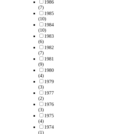
폐
1986
u
t
.
v
s
t
다
수
(7)
s
o
i
u
h
.
처
1985
t
b
Q
a
r
e
생
(10)
리
p
e
u
b
i
r
태
1984
과
r
t
e
i
n
e
(10)
도
정
o
h
s
l
g
c
1983
시
에
p
e
t
i
t
e
(6)
는
서
e
l
i
t
h
n
1982
성
발
r
a
o
(7)
y
e
t
장
생
t
r
n
1981
,
a
s
중
하
y
g
1
(9)
w
u
t
심
는
r
e
:
1980
e
t
u
에
슬
e
s
W
(4)
d
o
d
서
러
g
t
h
1979
e
n
i
환
지
i
i
a
(3)
m
o
e
경
의
s
n
t
1977
o
m
s
,
효
t
(2)
t
e
n
y
a
사
율
e
1976
h
f
s
i
n
회
적
(3)
r
e
f
t
n
d
,
처
1975
e
s
e
r
o
t
경
리
(4)
d
o
c
a
p
h
제
방
1974
u
c
t
t
e
e
를
(1)
법
n
i