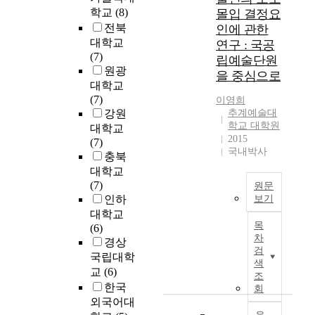
n
도
학교
(8)
몰입 결정요
e
h
a
시
e
전북
인에 관한
e
g
의
,
대학교
n
연구 : 국공
e
팽
Y
(7)
h
립예술단원
i
창
e
원광
a
을 중심으로
n
은
o
n
대학교
g
많
n
c
(7)
이영희
p
은
g
i
강원
추계예술대
r
문
-
학교 대학원
n
대학교
o
제
2015
H
g
(7)
c
점
국내박사
e
t
충북
e
을
e
h
대학교
s
낳
e
(7)
원문
s
았
D
q
인하
보기
a
고
e
u
대학교
s
F
,
p
a
목
(6)
a
r
그
a
차
l
경상
m
o
것
검
r
i
국립대학
o
m
은
색
t
t
교
(6)
l
t
문
조
m
y
한국
e
h
회
제
e
o
c
e
외국어대
를
n
f
u
l