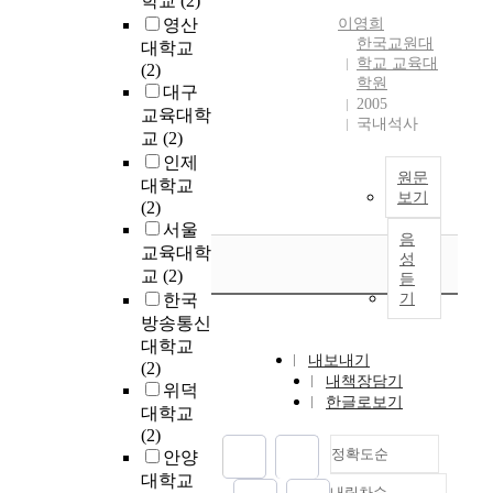
학교
(2)
t
(
d
v
의
순
l
o
i
영산
이영희
H
p
e
하
환
T
한국교원대
m
v
대학교
D
e
y
나
형
학교 교육대
a
e
i
(2)
F
r
i
로
사
학원
x
f
t
대구
)
f
n
환
2005
회
e
o
i
교육대학
,
o
g
경
국내석사
구
s
r
e
교
(2)
t
r
t
친
축
A
t
s
인제
h
m
h
화
을
c
h
r
원문
대학교
e
a
e
적
위
t
보기
e
e
(2)
a
n
a
인
한
」
d
l
서울
u
c
c
새
폐
음
p
i
a
t
e
교육대학
t
로
기
성
r
s
t
h
-
u
교
(2)
운
듣
물
i
a
e
o
b
a
한국
기
도
재
o
b
d
r
a
l
시
방송통신
활
r
l
t
c
s
u
구
대학교
용
t
e
o
내보내기
o
e
s
현
(2)
정
o
d
t
내책장담기
n
d
e
의
위덕
책
J
.
r
한글로보기
f
o
r
방
대학교
이
a
G
a
i
r
s
법
(2)
활
n
i
d
r
g
w
이
정확도순
안양
발
u
v
i
m
a
h
며
히
대학교
a
e
t
내림차순
e
n