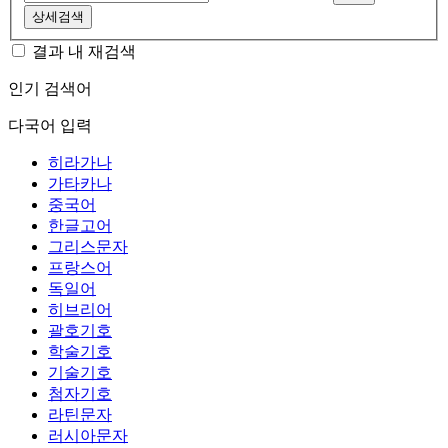
상세검색
결과 내 재검색
인기 검색어
다국어 입력
히라가나
가타카나
중국어
한글고어
그리스문자
프랑스어
독일어
히브리어
괄호기호
학술기호
기술기호
첨자기호
라틴문자
러시아문자