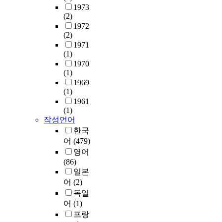
s
e
r
i
함
1973
을
d
a
d
d
a
r
(2)
께
검
e
l
o
f
t
e
1972
고
토
r
-
p
u
i
v
(2)
려
하
t
w
l
r
o
a
1971
하
기
h
e
a
(1)
t
n
l
는
위
e
l
y
1970
h
b
u
발
해
n
f
i
(1)
e
e
a
전
업
a
a
n
1969
r
c
t
을
종
m
r
g
(1)
t
a
i
의
별
e
e
a
1961
h
m
o
미
로
o
c
c
(1)
a
e
n
하
발
f
o
작성언어
t
t
l
i
며
생
f
r
i
한국
a
e
t
,
하
i
p
v
어
(479)
f
s
e
도
는
d
o
i
영어
t
s
m
시
폐
u
r
t
(86)
e
i
s
의
수
c
a
i
일본
r
m
.
문
슬
i
t
e
어
(2)
b
p
T
제
러
a
i
s
e
o
독일
h
를
지
r
o
r
i
r
e
어
(1)
근
의
y
n
e
n
t
e
프랑
본
성
e
a
l
g
a