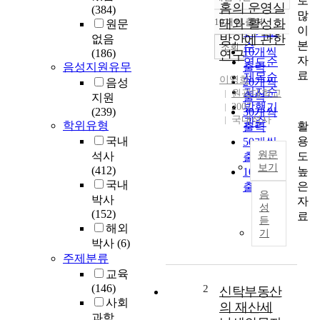
로
정확도
홈의 운영실
(384)
많
순
10개씩 출력
태와 활성화
원문
내림차순
이
인기도
방안에 관한
없음
본
순
조회
10개씩
(186)
연구
자
연도순
음성지원유무
출력
료
제목순
이영희
20개씩
음성
저자순
원광대학교
출력
지원
발행기
2007
(239)
30개씩
국내석사
관순
학위유형
활
출력
용
국내
50개씩
원문
도
석사
출력
보기
(412)
높
100개씩
국내
은
T
출력
음
박사
h
자
성
(152)
e
료
듣
해외
p
기
박사
(6)
u
r
주제분류
p
교육
o
(146)
2
신탁부동산
s
사회
의 재산세
e
과학