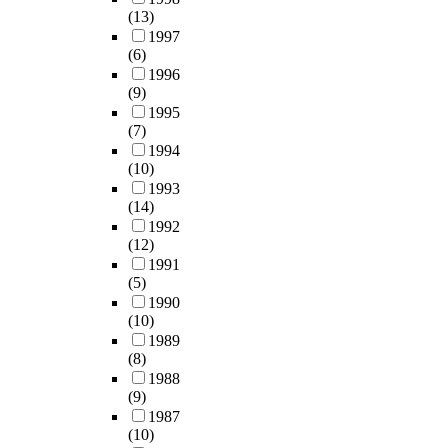
z
e
e
설
다
o
(13)
i
u
o
b
r
을
.
d
1997
s
e
l
e
m
위
또
(6)
i
a
s
i
c
i
한
,
1996
s
b
t
u
a
n
추
대
(9)
p
l
i
m
m
e
진
구
1995
o
e
o
(
e
d
전
(7)
성
s
d
n
M
a
i
략
1994
서
e
,
s
T
m
n
(10)
들
산
o
i
w
T
a
c
1993
이
업
n
t
e
)
i
o
(14)
마
단
d
w
r
a
n
m
1992
련
지
e
a
e
(12)
s
g
p
되
를
f
s
f
1991
s
o
a
는
대
a
i
o
(5)
a
a
r
과
상
u
n
r
1990
y
l
i
정
으
l
d
m
(10)
f
w
s
에
로
t
i
u
1989
o
h
o
있
개
s
c
l
(8)
r
i
n
음
별
o
a
a
1988
c
l
w
을
업
f
(9)
t
t
e
e
i
말
체
t
1987
e
e
l
e
t
해
의
(10)
r
d
d
l
n
h
준