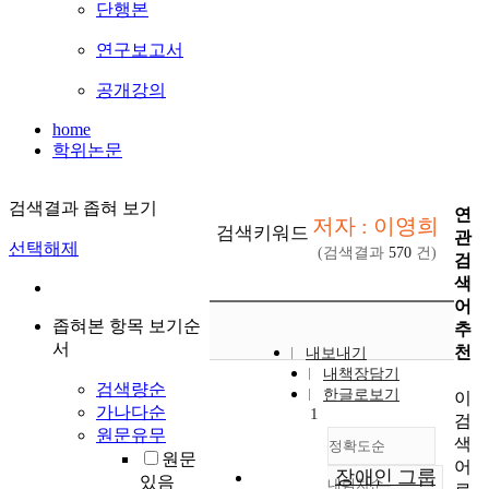
단행본
연구보고서
공개강의
home
학위논문
검색결과 좁혀 보기
연
저자 : 이영희
검색키워드
관
선택해제
(검색결과
570
건)
검
색
어
좁혀본 항목 보기순
추
서
천
내보내기
내책장담기
검색량순
한글로보기
이
가나다순
1
검
원문유무
색
정확도순
원문
어
장애인 그룹
있음
내림차순