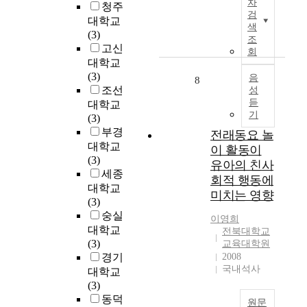
o
차
l
청주
i
n
i
로
검
l
i
대학교
v
i
s
건
색
o
f
(3)
a
z
s
전
조
f
e
고신
l
a
t
회
하
L
,
대학교
.
t
u
고
e
a
(3)
U
i
d
음
지
8
g
f
조선
성
s
o
y
속
a
t
듣
대학교
i
n
a
가
l
e
기
(3)
n
’
i
능
S
r
부경
g
s
m
전래동요 놀
한
t
g
i
o
대학교
s
개
이 활동이
u
r
n
p
(3)
t
발
유아의 친사
d
a
v
e
세종
o
'
회적 행동에
i
s
i
r
e
대학교
이
e
미치는 영향
p
t
a
v
(3)
라
s
i
r
t
a
숭실
는
이영희
n
o
i
l
대학교
주
전북대학교
K
g
a
o
u
(3)
교육대학원
제
o
t
g
n
a
경기
2008
로
r
h
e
s
국내석사
t
대학교
생
e
e
i
h
e
(3)
태
a
a
n
a
w
동덕
도
원문
U
c