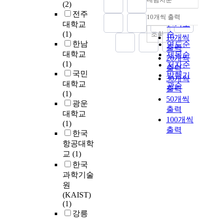
o
,
정확도
진
(2)
r
n
i
d
i
f
바
순
행
전주
y
s
o
10개씩 출력
p
z
내림차순
r
람
되
인기도
대학교
1
u
n
r
a
e
직
고
(1)
순
조회
,
m
a
10개씩
e
t
q
한
있
한남
연도순
2
m
l
출력
v
i
u
미
다
대학교
0
제목순
a
c
20개씩
i
o
e
래
.
(1)
1
저자순
r
h
출력
o
n
n
의
국
국민
4
i
발행기
i
30개씩
u
s
t
도
내
d
대학교
z
l
관순
s
T
출력
t
시
의
e
(1)
i
d
r
h
h
50개씩
방
경
f
광운
n
r
e
e
e
출력
향
우
i
대학교
g
e
p
P
w
100개씩
을
대
n
(1)
t
n
o
u
e
제
출력
부
e
한국
h
'
r
r
b
시
분
d
e
항공대학
s
t
p
s
할
해
t
r
s
교
(1)
s
o
i
수
양
a
e
o
한국
t
s
t
있
투
x
s
n
과학기술
h
e
e
다
기
p
u
g
원
a
o
.
.
되
a
l
s
(KAIST)
t
f
T
생
고
y
t
o
(1)
r
t
h
태
있
e
s
n
강릉
e
h
u
도
던