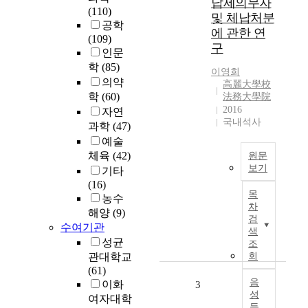
납세의무자
o
(110)
및 체납처분
f
공학
에 관한 연
t
(109)
구
h
인문
i
학
(85)
이영희
s
의약
高麗大學校
s
학
(60)
法務大學院
t
2016
자연
u
국내석사
과학
(47)
d
예술
y
체육
(42)
원문
w
보기
기타
a
(16)
《
s
목
농수
A
t
차
해양
(9)
B
o
검
수여기관
S
s
색
T
성균
e
조
R
e
관대학교
회
A
k
(61)
C
음
f
이화
3
성
T
o
여자대학
듣