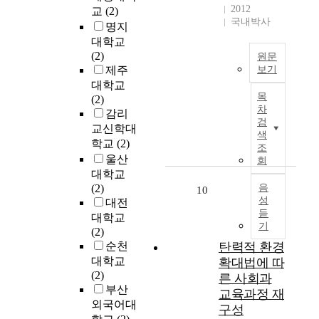
f
i
e
2012
교
(2)
u
h
s
를
.
v
t
국내박사
m
r
명지
a
해
P
a
h
a
o
n
대학교
결
a
t
e
n
u
d
(2)
원문
하
r
i
e
d
g
i
제주
보기
고
k
o
f
i
h
m
대학교
환
최
,
n
f
목
p
c
p
(2)
경
근
J
p
e
차
l
o
a
감리
보
국
o
l
c
검
o
n
c
교신학대
전
제
n
a
t
색
i
t
t
과
학교
(2)
사
g
조
n
s
d
r
f
개
울산
회
회
-
f
o
f
a
a
발
는
대학교
S
o
f
i
c
c
을
지
(2)
음
u
10
r
p
b
t
t
조
성
속
대전
)
t
l
r
i
o
듣
화
가
대학교
h
a
o
n
r
기
시
능
(2)
e
y
b
g
s
키
한
순천
탄력적 환경
g
i
l
o
b
기
발
대학교
「
확대법에 따
r
n
a
u
y
위
전
(2)
L
o
른 사회과
g
s
t
s
한
및
부산
o
u
a
교육과정 재
t
a
u
방
자
c
외국어대
p
c
구성
s
n
r
안
원
a
h