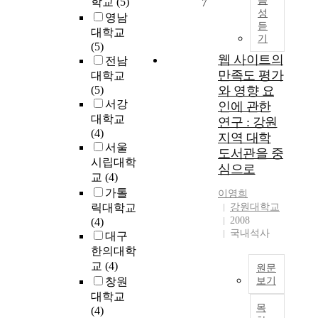
음
학교
(5)
7
넘
t
l
성
l
a
영남
어
o
i
듣
a
t
서
대학교
f
f
기
r
e
'
(5)
T
e
s
1
웹 사이트의
생
전남
a
a
t
9
만족도 평가
존
대학교
x
n
r
9
의
(5)
와 영향 요
L
d
a
0
위
서강
인에 관한
a
w
t
s
기
대학교
연구 : 강원
w
i
e
,
'
(4)
지역 대학
t
g
p
로
서울
G
h
도서관을 중
y
u
까
시립대학
r
i
심으로
f
b
지
교
(4)
a
n
o
l
인
d
가톨
d
이영희
r
i
식
u
릭대학교
강원대학교
e
c
c
되
a
2008
(4)
p
e
a
면
국내석사
t
대구
e
l
r
서
e
n
한의대학
l
t
'
S
d
교
(4)
원문
s
o
환
c
e
창원
보기
u
r
경
h
n
대학교
r
g
T
적
o
t
목
(4)
v
a
h
으