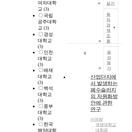
g
v
e
시
여자대학
보기
n
t
m
e
b
의
교
(3)
i
u
T
o
b
s
가
목
국립
v
a
h
d
e
i
차
능
공주대학
e
l
i
e
e
t
검
성
교
(3)
r
c
s
색
l
n
e
이
s
경성
o
s
조
s
s
s
모
i
n
대학교
t
회
y
l
a
색
t
d
(3)
u
s
o
t
되
y
i
인천
d
음
9
t
w
i
어
성
t
y
대학교
e
l
s
왔
듣
(
i
a
(3)
m
y
f
다
기
A
o
i
배재
o
p
a
.
d
n
m
대학교
산업단지에
f
r
c
생
v
a
s
(3)
서 발생하는
c
i
t
태
i
n
t
백석
폐수슬러지
u
v
i
도
s
d
o
대학교
l
a
의 자원화방
o
시
o
t
a
(3)
t
t
n
안에 관한
는
r
h
n
중부
u
i
l
도
연구
:
e
a
대학교
r
z
e
시
P
a
l
(3)
e
e
v
이영희
의
r
c
y
한국
계명대학교
d
d
e
문
o
t
z
해양대학
대학원
h
t
l
제