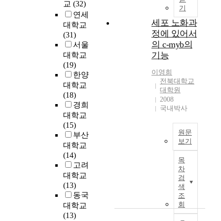
》
r
교
(32)
기
a
연세
세포 노화과
p
대학교
T
l
정에 있어서
(31)
a
a
의 c-myb의
서울
x
n
기능
대학교
p
o
(19)
a
f
이영희
한양
y
a
전북대학교
대학교
e
대학원
c
(18)
2008
r
t
경희
국내박사
a
i
대학교
n
v
(15)
d
a
원문
부산
D
t
보기
대학교
i
i
T
(14)
s
n
목
h
고려
p
차
g
i
대학교
검
o
g
s
(13)
색
s
r
s
동국
조
i
o
t
회
대학교
t
u
u
(13)
i
p