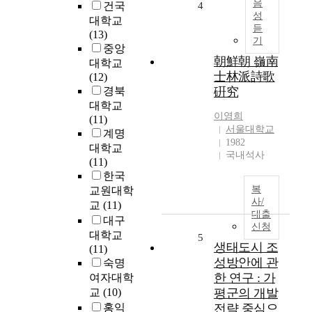
d
음
건국
4
o
h
성
y
대학교
n
o
듣
a
(13)
o
m
기
d
중앙
n
e
d
朝鮮朝 嶺南
대학교
D
f
r
士林派詩歌
(12)
e
o
e
경북
硏究
f
r
s
대학교
a
t
s
이영희
(11)
u
h
e
서울대학교
계명
l
e
d
1982
대학교
t
d
국내석사
t
(11)
f
i
h
한국
o
s
e
복
교원대학
r
a
p
사/
교
(11)
P
b
o
대출
r
대구
l
s
신청
o
e
대학교
5
s
생태도시 조
p
d
(11)
i
e
성방안에 관
,
숙명
b
r
w
한 연구 : 가
여자대학
i
t
h
교
(10)
평군의 개발
l
y
i
홍익
전략 중심으
i