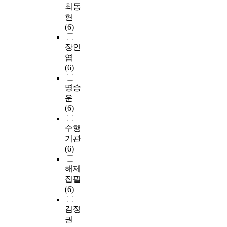
최동
현
(6)
장인
엽
(6)
명승
운
(6)
수행
기관
(6)
해제
집필
(6)
김정
권