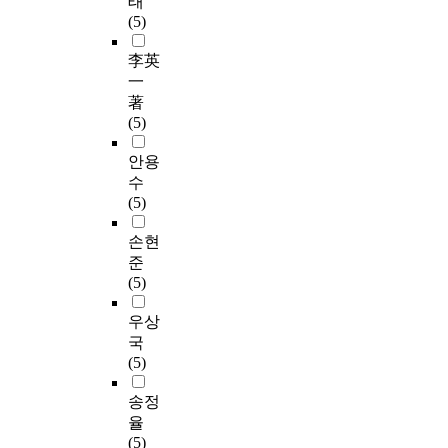
태
(5)
李英
一
著
(5)
안용
수
(5)
손현
준
(5)
우상
국
(5)
송정
율
(5)