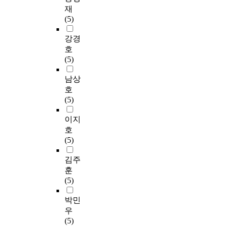
재
(5)
강경
호
(5)
남상
호
(5)
이지
호
(5)
김주
훈
(5)
박민
우
(5)