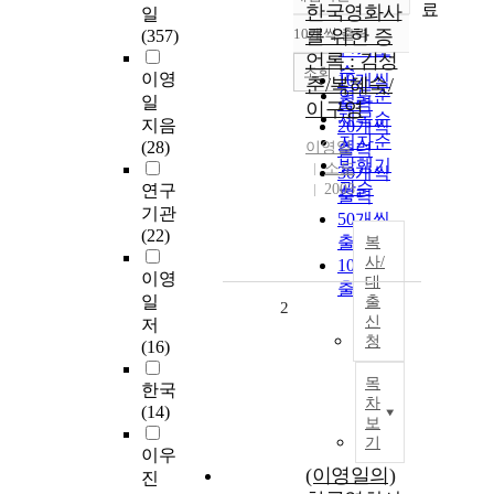
정확도
료
한국영화사
일
순
10개씩 출력
를 위한 증
(357)
내림차순
인기도
언록 : 김성
순
조회
이영
10개씩
춘/복혜숙/
연도순
일
출력
이구영
제목순
지음
20개씩
저자순
(28)
이영일
출력
발행기
소도
30개씩
관순
연구
2003
출력
기관
50개씩
(22)
출력
복
사/
100개씩
이영
대
출력
일
출
2
신
저
청
(16)
목
한국
차
(14)
보
기
이우
(이영일의)
진