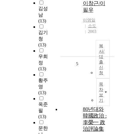
이창근/이
김성
필우
남
이영일
(13)
소도
2003
김기
청
(13)
복
사/
우희
대
출
정
5
신
(13)
청
황주
목
영
차
(13)
보
기
옥준
80년대와
필
韓國政治 :
(13)
李榮一 政
문한
治評論集