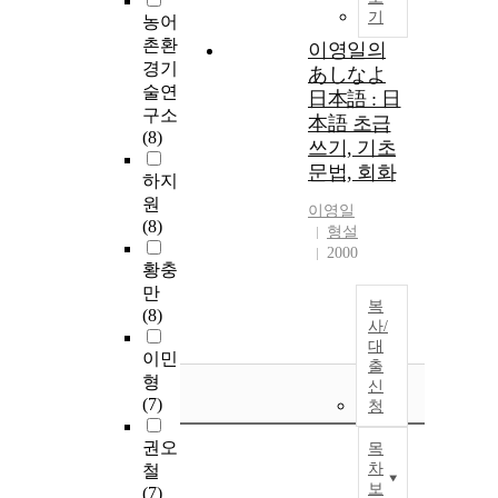
기
농어
촌환
이영일의
경기
あしなよ
술연
日本語 : 日
구소
本語 초급
(8)
쓰기, 기초
문법, 회화
하지
원
이영일
(8)
형설
2000
황충
만
복
(8)
사/
대
이민
출
형
신
(7)
청
권오
목
차
철
보
(7)