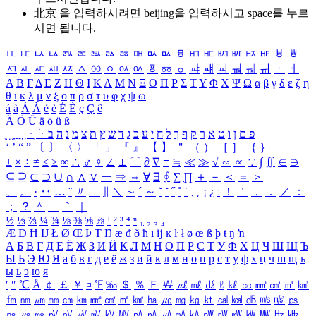
北京 을 입력하시려면
beijing
을 입력하시고 space를 누르
시면 됩니다.
ㅥ
ㅦ
ㅧ
ㅨ
ㅩ
ㅪ
ㅫ
ㅬ
ㅭ
ㅮ
ㅯ
ㅰ
ㅱ
ㅲ
ㅳ
ㅴ
ㅵ
ㅶ
ㅷ
ㅸ
ㅹ
ㅺ
ㅻ
ㅼ
ㅽ
ㅾ
ㅿ
ㆀ
ㆁ
ㆂ
ㆃ
ㆄ
ㆅ
ㆆ
ㆇ
ㆈ
ㆉ
ㆊ
ㆋ
ㆌ
ㆍ
ㆎ
Α
Β
Γ
Δ
Ε
Ζ
Η
Θ
Ι
Κ
Λ
Μ
Ν
Ξ
Ο
Π
Ρ
Σ
Τ
Υ
Φ
Χ
Ψ
Ω
α
β
γ
δ
ε
ζ
η
θ
ι
κ
λ
μ
ν
ξ
ο
π
ρ
σ
τ
υ
φ
χ
ψ
ω
á
à
Á
À
é
è
É
È
ç
Ç
ê
Ä
Ö
Ü
ä
ö
ü
ß
ְ
ֳ
ֲ
ֱ
ָ
ַ
ֵ
ֶ
ִ
ֹ
ּ
ֻ
ׂ
ׁ
ּ
ב
ה
נ
מ
צ
ת
ץ
ש
ד
ג
כ
ע
י
ח
ל
ך
ף
ק
ר
א
ט
ו
ן
ם
פ
‘
’
“
”
〔
〕
〈
〉
「
」
『
』
【
】
＂
（
）
［
］
｛
｝
±
×
÷
≠
≤
≥
∞
∴
♂
♀
∠
⊥
⌒
∂
∇
≡
≒
≪
≫
√
∽
∝
∵
∫
∬
∈
∋
⊆
⊇
⊂
⊃
∪
∩
∧
∨
￢
⇒
⇔
∀
∃
∮
∑
∏
＋
－
＜
＝
＞
、
。
·
‥
…
¨
〃
―
∥
＼
∼
´
～
ˇ
˘
˝
˚
˙
¸
˛
¡
¿
ː
！
＇
，
．
／
：
；
？
＾
＿
｀
｜
½
⅓
⅔
¼
¾
⅛
⅜
⅝
⅞
¹
²
³
⁴
ⁿ
₁
₂
₃
₄
Æ
Ð
Ħ
Ĳ
Ł
Ø
Œ
Þ
Ŧ
Ŋ
æ
đ
ð
ħ
ı
ĳ
ĸ
ŀ
ł
ø
œ
ß
þ
ŧ
ŋ
ŉ
А
Б
В
Г
Д
Е
Ё
Ж
З
И
Й
К
Л
М
Н
О
П
Р
С
Т
У
Ф
Х
Ц
Ч
Ш
Щ
Ъ
Ы
Ь
Э
Ю
Я
а
б
в
г
д
е
ё
ж
з
и
й
к
л
м
н
о
п
р
с
т
у
ф
х
ц
ч
ш
щ
ъ
ы
ь
э
ю
я
′
″
℃
Å
￠
￡
￥
¤
℉
‰
＄
％
Ｆ
￦
㎕
㎖
㎗
ℓ
㎘
㏄
㎣
㎤
㎥
㎦
㎙
㎚
㎛
㎜
㎝
㎞
㎟
㎠
㎡
㎢
㏊
㎍
㎎
㎏
㏏
㎈
㎉
㏈
㎧
㎨
㎰
㎱
㎲
㎳
㎴
㎵
㎶
㎷
㎸
㎹
㎀
㎁
㎂
㎃
㎄
㎺
㎻
㎽
㎾
㎿
㎐
㎑