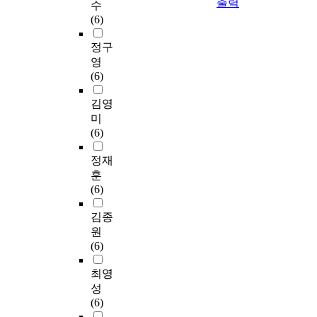
출력
수
(6)
정구
영
(6)
김영
미
(6)
정재
훈
(6)
김종
원
(6)
최영
성
(6)