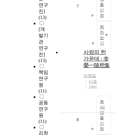
연구
출
7
신
진]
청
(13)
목
[개
차
발기
보
관
기
연구
사랑의 한
진]
가운데 : 李
(13)
榮一隨想集
책임
이영일
연구
시로
원
1991
(11)
복
공동
사/
연구
대
원
출
8
(11)
신
청
김창