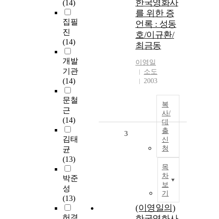
한국영화사
(14)
를 위한 증
집필
언록 : 성동
진
호/이규환/
(14)
최금동
개발
이영일
기관
소도
(14)
2003
문철
복
근
사/
(14)
대
출
3
김태
신
청
균
(13)
목
차
박준
보
성
기
(13)
(이영일의)
허경
한국영화사