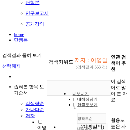
단행본
연구보고서
공개강의
home
단행본
검색결과 좁혀 보기
연관 검
저자 : 이영일
검색키워드
색어 추
선택해제
(검색결과
363
건)
천
이 검색
좁혀본 항목 보
어로 많
기순서
이 본 자
내보내기
료
내책장담기
검색량순
한글로보기
1
가나다순
저자
정확도순
활용도
높은 자
(이영일의)
이영
내림차순