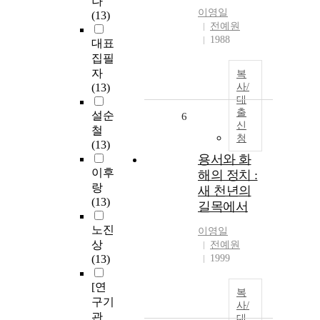
나
이영일
(13)
전예원
1988
대표
집필
자
복
(13)
사/
대
출
설순
6
신
철
청
(13)
용서와 화
이후
해의 정치 :
랑
새 천년의
(13)
길목에서
노진
이영일
상
전예원
(13)
1999
[연
복
구기
사/
관
대