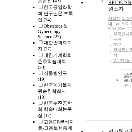
논문집
(43)
4
RFID/US
한국공업화학
원소자
회 연구논문 초록
이영기
,
김광
집
(34)
대
,
Lee, Y.G.
,
Obstetrics &
K.M.
,
Kim, J.
Gynecology
한국전자
Science
(27)
구원
대한안과학회
2008
지
(27)
전자통신
대한기계학회
석
Vol.23 No.
춘추학술대회
(20)
식물병연구
(19)
보
한국폐기물자
원순환학회지
(18)
한국추진공학
회 학술대회논문
집
(17)
고용DB분석자
료-고용보험통계
5
전고체 리