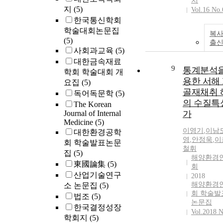
치
지
(5)
Vol.16 No.
한국통신학회
학술대회논문집
복사
(5)
출
사회과교육
(5)
대한금속재료
9
통계분석을
학회 학술대회 개
용한 서해 
요집
(5)
골재채취 
독어독문학
(5)
의 수질특
The Korean
Journal of Internal
가
Medicine
(5)
이영기
,
이남
대한환경공학
영
,
안정욱
,
이
회 학술발표논문
철휘
집
(5)
해양환경
東國論集
(5)
회
산업기술연구
2018
해양환경
소 논문집
(5)
회 학술발
법조
(5)
논문집
한국결정성장
Vol.2018 N
학회지
(5)