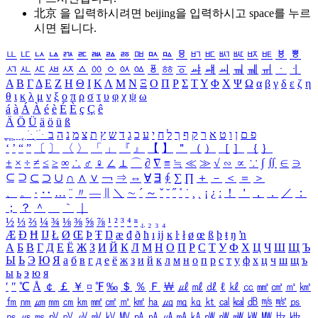
北京 을 입력하시려면
beijing
을 입력하시고 space를 누르
시면 됩니다.
ㅥ
ㅦ
ㅧ
ㅨ
ㅩ
ㅪ
ㅫ
ㅬ
ㅭ
ㅮ
ㅯ
ㅰ
ㅱ
ㅲ
ㅳ
ㅴ
ㅵ
ㅶ
ㅷ
ㅸ
ㅹ
ㅺ
ㅻ
ㅼ
ㅽ
ㅾ
ㅿ
ㆀ
ㆁ
ㆂ
ㆃ
ㆄ
ㆅ
ㆆ
ㆇ
ㆈ
ㆉ
ㆊ
ㆋ
ㆌ
ㆍ
ㆎ
Α
Β
Γ
Δ
Ε
Ζ
Η
Θ
Ι
Κ
Λ
Μ
Ν
Ξ
Ο
Π
Ρ
Σ
Τ
Υ
Φ
Χ
Ψ
Ω
α
β
γ
δ
ε
ζ
η
θ
ι
κ
λ
μ
ν
ξ
ο
π
ρ
σ
τ
υ
φ
χ
ψ
ω
á
à
Á
À
é
è
É
È
ç
Ç
ê
Ä
Ö
Ü
ä
ö
ü
ß
ְ
ֳ
ֲ
ֱ
ָ
ַ
ֵ
ֶ
ִ
ֹ
ּ
ֻ
ׂ
ׁ
ּ
ב
ה
נ
מ
צ
ת
ץ
ש
ד
ג
כ
ע
י
ח
ל
ך
ף
ק
ר
א
ט
ו
ן
ם
פ
‘
’
“
”
〔
〕
〈
〉
「
」
『
』
【
】
＂
（
）
［
］
｛
｝
±
×
÷
≠
≤
≥
∞
∴
♂
♀
∠
⊥
⌒
∂
∇
≡
≒
≪
≫
√
∽
∝
∵
∫
∬
∈
∋
⊆
⊇
⊂
⊃
∪
∩
∧
∨
￢
⇒
⇔
∀
∃
∮
∑
∏
＋
－
＜
＝
＞
、
。
·
‥
…
¨
〃
―
∥
＼
∼
´
～
ˇ
˘
˝
˚
˙
¸
˛
¡
¿
ː
！
＇
，
．
／
：
；
？
＾
＿
｀
｜
½
⅓
⅔
¼
¾
⅛
⅜
⅝
⅞
¹
²
³
⁴
ⁿ
₁
₂
₃
₄
Æ
Ð
Ħ
Ĳ
Ł
Ø
Œ
Þ
Ŧ
Ŋ
æ
đ
ð
ħ
ı
ĳ
ĸ
ŀ
ł
ø
œ
ß
þ
ŧ
ŋ
ŉ
А
Б
В
Г
Д
Е
Ё
Ж
З
И
Й
К
Л
М
Н
О
П
Р
С
Т
У
Ф
Х
Ц
Ч
Ш
Щ
Ъ
Ы
Ь
Э
Ю
Я
а
б
в
г
д
е
ё
ж
з
и
й
к
л
м
н
о
п
р
с
т
у
ф
х
ц
ч
ш
щ
ъ
ы
ь
э
ю
я
′
″
℃
Å
￠
￡
￥
¤
℉
‰
＄
％
Ｆ
￦
㎕
㎖
㎗
ℓ
㎘
㏄
㎣
㎤
㎥
㎦
㎙
㎚
㎛
㎜
㎝
㎞
㎟
㎠
㎡
㎢
㏊
㎍
㎎
㎏
㏏
㎈
㎉
㏈
㎧
㎨
㎰
㎱
㎲
㎳
㎴
㎵
㎶
㎷
㎸
㎹
㎀
㎁
㎂
㎃
㎄
㎺
㎻
㎽
㎾
㎿
㎐
㎑