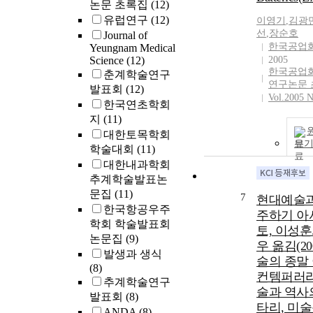
논문 초록집
(12)
유럽연구
(12)
이영기
,
김광
선
,
장순호
Journal of
한국공업
Yeungnam Medical
Science
(12)
2005
한국공업
춘계학술연구
연구논문 
발표회
(12)
Vol.2005 N
한국연초학회
지
(11)
대한토목학회
보
학술대회
(11)
대한내과학회
추계학술발표논
문집
(11)
7
현대예술과
한국항공우주
주하기 아
학회 학술발표회
토, 이성훈
논문집
(9)
우 옮김(20
발생과 생식
술의 종말 
(8)
컨템퍼러리
추계학술연구
술과 역사
발표회
(8)
타리, 미
ANDA
(8)