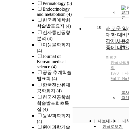
Perinatology
(5)
Endocrinology
보
and metabolism
(4)
한국원예학회
학술발표요지
(4)
10
새로운 악(
전자통신동향
대한 대비책
분석
(4)
각제사용의
미생물학회지
증에 대하여
(4)
Journal of
이영기
Korean medical
한국사법
science
(4)
회
공동 추계학술
1970
사
발표회
(4)
Vol.11 No.
한국전산유체
공학회지
(4)
복사
한국진공학회
출
학술발표회초록
집
(4)
농약과학회지
(4)
내보내기
내
한글로보기
원예과학기술