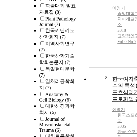
학술대회 발표
이영기
자료집
(8)
중앙대학교
Plant Pathology
치미래교
Journal
(7)
소
한국키틴키토
2018
교양학연
산학회지
(7)
Vol.0 No.7
지역사회연구
(7)
한국산학기술
학회논문지
(7)
독일현대문학
(7)
8
한국여자
열처리공학회
수의 특성
지
(7)
포츠심리
Anatomy &
프로파일 
Cell Biology
(6)
대한신경과학
이영기
회지
(6)
한국스포
Journal of
치
Musculoskeletal
2005
Trauma
(6)
한국 스포
대한토목학회