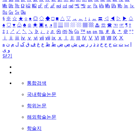
㎒
㎓
㎔
Ω
㏀
㏁
㎊
㎋
㎌
㏖
㏅
㎭
㎮
㎯
㏛
㎩
㎪
㎫
㎬
㏝
㏐
㏓
㏃
㏉
㏜
㏆
§
※
☆
★
○
●
◎
◇
◆
□
■
△
▽
→
←
↑
↓
↔
〓
◁
◀
▷
▶
♤
♠
♡
♥
♧
♣
⊙
◈
▣
◐
◑
▒
▤
▥
▨
▧
▦
▩
♨
☏
☎
☜
☞
¶
†
‡
↕
↗
↙
↖
↘
♭
♩
♪
♬
㉿
㈜
№
㏇
™
㏂
㏘
℡
＃
＆
＊
＠
ª
º
ⅰ
ⅱ
ⅲ
ⅳ
ⅴ
ⅵ
ⅶ
ⅷ
ⅸ
ⅹ
Ⅰ
Ⅱ
Ⅲ
Ⅳ
Ⅴ
Ⅵ
Ⅶ
Ⅷ
Ⅸ
Ⅹ
ا
ب
ت
ث
ج
ح
خ
د
ذ
ر
ز
س
ش
ص
ض
ط
ظ
ع
غ
ف
ق
ک
ل
م
ن
ه
و
ی
닫기
통합검색
국내학술논문
학위논문
해외학술논문
학술지