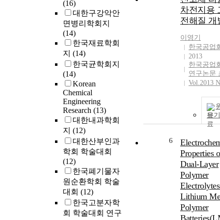
(16)
차전지용 
대한구강악안
전해질 개
면병리학회지
(14)
이영기
한국재료학회
한국공업
지
(14)
2013
한국균학회지
한국공업
(14)
연구논문 
Vol.2013 N
Korean
Chemical
Engineering
Research
(13)
보
대한내과학회
지
(12)
6
대한산부인과
Electrochem
학회 학술대회
Properties o
(12)
Dual-Layer
한국폐기물자
Polymer
원순환학회 학술
Electrolytes
대회
(12)
Lithium Me
한국고분자학
Polymer
회 학술대회 연구
Batteries(