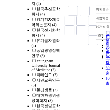
지
(4)
한국추진공학
정확도순
회지
(4)
내림차순
전기전자재료
정
학회논문지
(4)
순
10개씩 
내
한국전기화학
인
회지
(4)
순
조회
1
연
유기물자원화
출
(4)
제
2
농업경영정책
저
출
연구
(3)
발
3
Yeungnam
관
출
University Journal
5
of Medicine
(3)
출
괴테연구
(3)
1
시민교육연구
출
(3)
환경생물
(3)
대한환경위생
공학회지
(3)
한국정밀공학