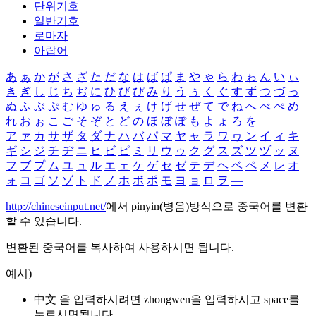
단위기호
일반기호
로마자
아랍어
あ
ぁ
か
が
さ
ざ
た
だ
な
は
ば
ぱ
ま
や
ゃ
ら
わ
ゎ
ん
い
ぃ
き
ぎ
し
じ
ち
ぢ
に
ひ
び
ぴ
み
り
う
ぅ
く
ぐ
す
ず
つ
づ
っ
ぬ
ふ
ぶ
ぷ
む
ゆ
ゅ
る
え
ぇ
け
げ
せ
ぜ
て
で
ね
へ
べ
ぺ
め
れ
お
ぉ
こ
ご
そ
ぞ
と
ど
の
ほ
ぼ
ぽ
も
よ
ょ
ろ
を
ア
ァ
カ
サ
ザ
タ
ダ
ナ
ハ
バ
パ
マ
ヤ
ャ
ラ
ワ
ヮ
ン
イ
ィ
キ
ギ
シ
ジ
チ
ヂ
ニ
ヒ
ビ
ピ
ミ
リ
ウ
ゥ
ク
グ
ス
ズ
ツ
ヅ
ッ
ヌ
フ
ブ
プ
ム
ユ
ュ
ル
エ
ェ
ケ
ゲ
セ
ゼ
テ
デ
ヘ
ベ
ペ
メ
レ
オ
ォ
コ
ゴ
ソ
ゾ
ト
ド
ノ
ホ
ボ
ポ
モ
ヨ
ョ
ロ
ヲ
―
http://chineseinput.net/
에서 pinyin(병음)방식으로 중국어를 변환
할 수 있습니다.
변환된 중국어를 복사하여 사용하시면 됩니다.
예시)
中文 을 입력하시려면
zhongwen
을 입력하시고 space를
누르시면됩니다.