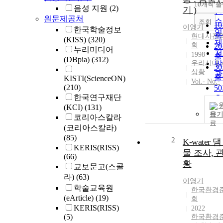
순
10개씩 
내
음성 지원
(2)
기 )
인
원문제공처
순
조회
1
이영기
한국학술정보
연
출
현대사진
(KISS)
(320)
제
회
2
누리미디어
저
1998
출
(DBpia)
(312)
우리시대 
발
3
상황
관
출
KISTI(ScienceON)
Vol.- No.-
(210)
5
한국연구재단
출
(KCI)
(131)
1
보
코리아스칼라
출
(코리아스칼라)
(85)
2
K-water 
KERIS(RISS)
물 조사, 
(66)
황
교보문고(스콜
라)
(63)
이영기
학술교육원
한국환경
(eArticle)
(19)
회
KERIS(RISS)
2022
(5)
한국환경