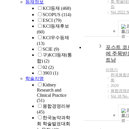
등재정보
회 학술대
집
KCI등재
(468)
Vol.2022 N
SCOPUS
(114)
ESCI
(79)
KCI등재후보
보
(60)
KCI우수등재
(13)
3
포스트 코
SCIE
(9)
에 주목받
구)KCI등재(통
트남
합)
(2)
02
(2)
이영기
3903
(1)
한국융합
학술지명
회
Kidney
2020
Research and
융합경영
Clinical Practice
Vol.18 No.
(51)
융합경영리뷰
(45)
보
한국농약과학
회 학술발표대회