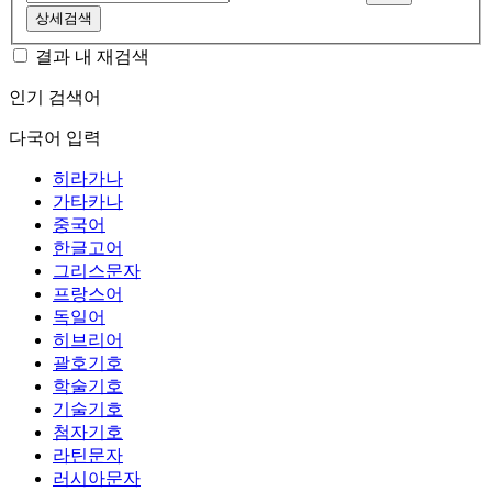
상세검색
결과 내 재검색
인기 검색어
다국어 입력
히라가나
가타카나
중국어
한글고어
그리스문자
프랑스어
독일어
히브리어
괄호기호
학술기호
기술기호
첨자기호
라틴문자
러시아문자