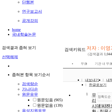
단행본
연구보고서
공개강의
home
국내학술논문
저자 : 이영
검색결과 좁혀 보기
검색키워드
(검색결과
1,044
선택해제
무료
기관 내 무
좁혀본 항목 보기순서
내보내기
내
검색량순
한글로보기
가나다순
1
원문유무
우
정확도순
원문있음
(905)
리
원문없음
(139)
시대 사진
내림차순
정
음성지원유무
황 : 침묵 