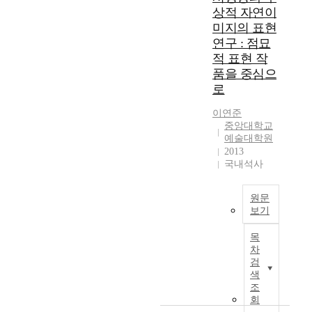
육
상적 자연이
g
a
광
교
r
미지의 표현
l
받
사
a
a
연구 : 점묘
고
의
p
c
있
적 표현 작
직
h
t
는
무
품을 중심으
m
i
추
역
로
i
v
세
량
n
i
이
자
이연준
i
t
다
중앙대학교
기
n
y
예술대학원
.
평
g
2013
r
3
가
국내석사
문
e
차
도
제
l
원
구
는
a
L
의
원문
데
t
i
신
보기
이
e
D
뢰
I
터
d
A
목
도
n
그
t
차
R
와
t
래
검
o
는
타
e
색
프
a
주
당
r
조
에
n
변
도
a
회
서
t
물
는
c