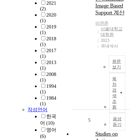
시
는
2021
Image Based
스
도
(2)
Support 계산
템
구
2020
및
(1)
를
이연준
로
2019
개
서울대학교
(1)
봇
발
대학원
2018
틱
하
2023
(1)
스
여
국내석사
2017
플
타
(1)
랫
당
원문
2013
폼
화
보기
(1)
에
하
2008
그
선
는
목
(1)
래
그
데
차
1994
프
주
목
검
(1)
마
변
적
색
1984
이
환
조
이
(1)
닝
회
경
있
작성언어
에
을
다
한국
서
음성
5
인
.
어
(10)
듣기
핵
식
이
영어
심
하
Studies on
를
(6)
적
는
위