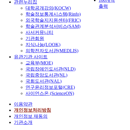
100개씩
i
보
초
관련누리집
i
p
t
적
출력
f
육
미
대학공개강의(KOCW)
k
o
i
및
i
교
세
학술정보통계시스템(Rinfo)
e
r
p
속
c
사
먼
.
외국학술지지원센터(FRIC)
t
l
도
p
의
지
학술관계분석서비스(SAM)
(
a
추
e
직
(
I
사서커뮤니티
M
n
정
r
무
P
t
기관회원
N
t
기
s
역
M
i
지식나눔(LOOK)
I
i
술
o
량
2
s
의학전자도서관(MEDLIS)
)
b
이
n
구
.
t
유관기관 사이트
는
a
필
t
성
5
r
교육부(MOE)
f
c
수
o
요
)
u
r
국립장애인도서관(NLD)
i
적
u
인
고
e
e
국립중앙도서관(NL)
l
이
s
으
농
t
q
l
국회도서관(NAL)
며
e
로
도
h
u
u
연구윤리정보포털(CRE)
이
r
교
현
a
e
s
를
사이언스온 (ScienceON)
i
수
상
t
n
p
모
v
실
f
t
이용약관
l
두
e
천
이
o
s
a
개인정보처리방침
포
r
역
나
r
u
n
개인정보 재동의
함
w
량
타
m
b
t
하
기관소개
a
과
나
s
g
a
여
t
인
는
o