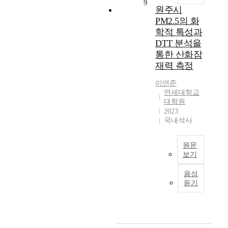
a
공
9
의
l
원주시
문
n
하
구
i
PM2.5의 화
제
t
고
성
t
이
학적 특성과
i
이
요
y
다
-
DTT 분석을
데
인
o
.
i
이
통한 산화잠
과
f
이
n
터
문
재력 측정
n
때
f
는
항
a
,
l
이연준
군
을
t
s
연세대학교
a
집
구
u
대학원
u
m
화
성
r
2023
p
m
,
하
e
국내석사
p
a
물
기
m
o
t
체
위
a
r
o
탐
원문
해
y
t
r
보기
지
관
b
는
y
등
련
강
e
그
음성
b
과
선
원
t
듣기
래
y
같
행
도
h
프
m
은
연
영
e
에
i
기
구
서
e
서
x
술
를
지
t
부
i
에
고