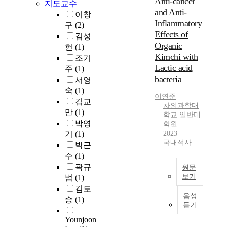
Anti-cancer
지도교수
인
것
한
and Anti-
이창
문
이
연
Inflammatory
구
(2)
제
매
구
Effects of
김성
중
우
문
Organic
헌
(1)
하
중
제
Kimchi with
나
조기
요
는
Lactic acid
는
주
(1)
하
다
f
bacteria
다
서영
음
r
.
숙
(1)
과
이연준
e
이
같
김교
차의과학대
q
를
다
만
(1)
학교 일반대
u
위
.
박영
학원
e
해
기
(1)
2023
n
거
국내석사
박근
t
리
1
수
(1)
s
정
.
곽규
원문
u
확
보
보기
범
(1)
b
도
육
김도
g
T
가
교
음성
r
승
(1)
h
매
사
듣기
a
i
우
의
p
Younjoon
s
높
직