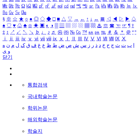
㎒
㎓
㎔
Ω
㏀
㏁
㎊
㎋
㎌
㏖
㏅
㎭
㎮
㎯
㏛
㎩
㎪
㎫
㎬
㏝
㏐
㏓
㏃
㏉
㏜
㏆
§
※
☆
★
○
●
◎
◇
◆
□
■
△
▽
→
←
↑
↓
↔
〓
◁
◀
▷
▶
♤
♠
♡
♥
♧
♣
⊙
◈
▣
◐
◑
▒
▤
▥
▨
▧
▦
▩
♨
☏
☎
☜
☞
¶
†
‡
↕
↗
↙
↖
↘
♭
♩
♪
♬
㉿
㈜
№
㏇
™
㏂
㏘
℡
＃
＆
＊
＠
ª
º
ⅰ
ⅱ
ⅲ
ⅳ
ⅴ
ⅵ
ⅶ
ⅷ
ⅸ
ⅹ
Ⅰ
Ⅱ
Ⅲ
Ⅳ
Ⅴ
Ⅵ
Ⅶ
Ⅷ
Ⅸ
Ⅹ
ا
ب
ت
ث
ج
ح
خ
د
ذ
ر
ز
س
ش
ص
ض
ط
ظ
ع
غ
ف
ق
ک
ل
م
ن
ه
و
ی
닫기
통합검색
국내학술논문
학위논문
해외학술논문
학술지