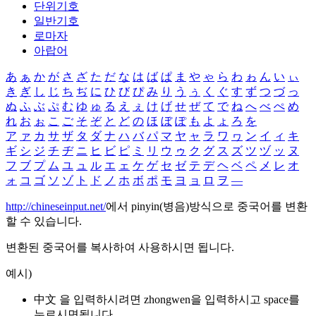
단위기호
일반기호
로마자
아랍어
あ
ぁ
か
が
さ
ざ
た
だ
な
は
ば
ぱ
ま
や
ゃ
ら
わ
ゎ
ん
い
ぃ
き
ぎ
し
じ
ち
ぢ
に
ひ
び
ぴ
み
り
う
ぅ
く
ぐ
す
ず
つ
づ
っ
ぬ
ふ
ぶ
ぷ
む
ゆ
ゅ
る
え
ぇ
け
げ
せ
ぜ
て
で
ね
へ
べ
ぺ
め
れ
お
ぉ
こ
ご
そ
ぞ
と
ど
の
ほ
ぼ
ぽ
も
よ
ょ
ろ
を
ア
ァ
カ
サ
ザ
タ
ダ
ナ
ハ
バ
パ
マ
ヤ
ャ
ラ
ワ
ヮ
ン
イ
ィ
キ
ギ
シ
ジ
チ
ヂ
ニ
ヒ
ビ
ピ
ミ
リ
ウ
ゥ
ク
グ
ス
ズ
ツ
ヅ
ッ
ヌ
フ
ブ
プ
ム
ユ
ュ
ル
エ
ェ
ケ
ゲ
セ
ゼ
テ
デ
ヘ
ベ
ペ
メ
レ
オ
ォ
コ
ゴ
ソ
ゾ
ト
ド
ノ
ホ
ボ
ポ
モ
ヨ
ョ
ロ
ヲ
―
http://chineseinput.net/
에서 pinyin(병음)방식으로 중국어를 변환
할 수 있습니다.
변환된 중국어를 복사하여 사용하시면 됩니다.
예시)
中文 을 입력하시려면
zhongwen
을 입력하시고 space를
누르시면됩니다.