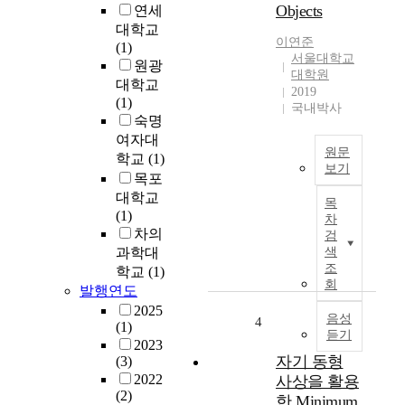
Objects
연세
요
대학교
인
이연준
(1)
을
서울대학교
원광
탐
대학원
대학교
색
2019
(1)
하
국내박사
숙명
고
여자대
교
원문
사
학교
(1)
보기
스
목포
자
스
대학교
목
율
로
(1)
차
주
직
차의
검
행
무
과학대
색
자
역
조
학교
(1)
동
량
회
발행연도
차
을
2025
와
음성
평
4
(1)
듣기
같
가
2023
은
할
자기 동형
(3)
자
수
2022
사상을 활용
율
있
(2)
한 Minimum