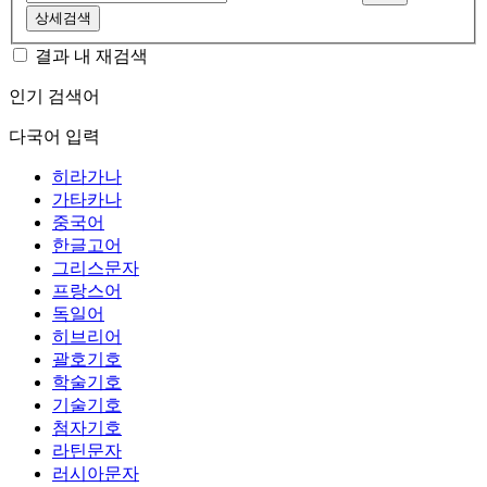
상세검색
결과 내 재검색
인기 검색어
다국어 입력
히라가나
가타카나
중국어
한글고어
그리스문자
프랑스어
독일어
히브리어
괄호기호
학술기호
기술기호
첨자기호
라틴문자
러시아문자