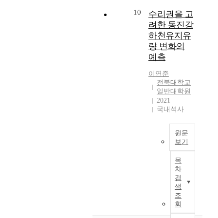
방
e
분
n
의
찰
에
r
10
수리권을 고
그
g
해
하
위
n
려한 동진강
래
s
유
고
치
a
하천유지유
프
t
의
,
하
l
가
량 변화의
a
미
F
는
m
얼
r
예측
한
G
원
o
마
t
데
I
주
t
이연준
나
e
이
를
시
i
전북대학교
자
r
터
통
는
f
일반대학원
주
s
로
해
동
f
2021
등
t
변
전
쪽
o
국내석사
장
r
화
문
에
r
하
a
된
가
치
E
는
원문
i
다
와
악
a
보기
지
n
.
보
산
s
를
s
그
W
육
이
t
목
나
(
중
a
교
위
e
차
타
L
주
t
사
치
r
검
내
e
변
e
의
한
색
n
는
u
의
r
의
반
조
a
지
c
움
r
견
회
구
n
표
o
직
i
을
형
d