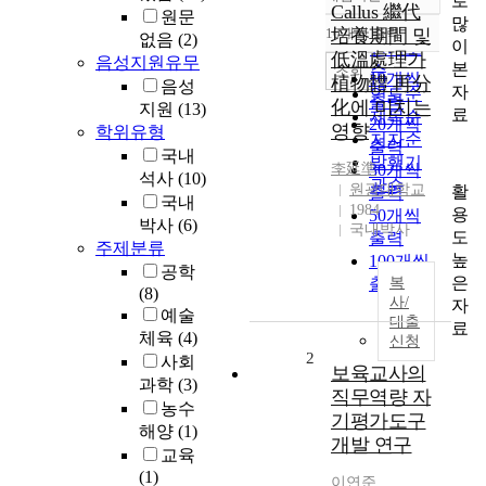
로
정확도
Callus 繼代
원문
많
순
10개씩 출력
培養期間 및
없음
(2)
내림차순
이
인기도
低溫處理가
음성지원유무
본
순
조회
10개씩
植物體 再分
음성
자
연도순
출력
化에 미치는
지원
(13)
료
제목순
20개씩
영향
학위유형
저자순
출력
국내
발행기
李延準
30개씩
석사
(10)
관순
원광대학교
활
출력
국내
1984
용
50개씩
박사
(6)
국내박사
도
출력
주제분류
높
100개씩
공학
은
출력
복
(8)
사/
자
예술
대출
료
체육
(4)
신청
2
사회
보육교사의
과학
(3)
직무역량 자
농수
기평가도구
해양
(1)
개발 연구
교육
(1)
이연준