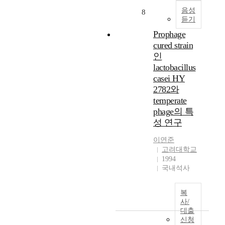
정
i
체
어
t
음성
8
해
o
의
떠
듣기
i
진
x
한
o
Prophage
s
i
표
가
n
cured strain
u
d
면
?
w
p
인
a
정
i
p
n
lactobacillus
보
t
o
t
를
casei HY
보
h
r
,
p
육
2782와
t
t
a
o
교
temperate
h
가
n
i
사
phage의 특
e
가
t
n
의
e
성 연구
장
i
t
직
n
큰
c
c
무
이연준
d
부
a
l
역
고려대학교
l
분
n
o
량
1994
e
그
c
u
자
국내석사
s
래
e
d
기
s
프
r
형
평
v
복
들
a
태
가
i
사/
을
n
로
도
대출
t
찾
d
제
구
신청
a
는