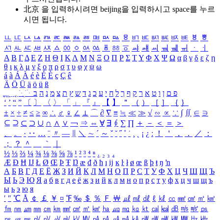
北京 을 입력하시려면
beijing
을 입력하시고 space를 누르
시면 됩니다.
ㅥ
ㅦ
ㅧ
ㅨ
ㅩ
ㅪ
ㅫ
ㅬ
ㅭ
ㅮ
ㅯ
ㅰ
ㅱ
ㅲ
ㅳ
ㅴ
ㅵ
ㅶ
ㅷ
ㅸ
ㅹ
ㅺ
ㅻ
ㅼ
ㅽ
ㅾ
ㅿ
ㆀ
ㆁ
ㆂ
ㆃ
ㆄ
ㆅ
ㆆ
ㆇ
ㆈ
ㆉ
ㆊ
ㆋ
ㆌ
ㆍ
ㆎ
Α
Β
Γ
Δ
Ε
Ζ
Η
Θ
Ι
Κ
Λ
Μ
Ν
Ξ
Ο
Π
Ρ
Σ
Τ
Υ
Φ
Χ
Ψ
Ω
α
β
γ
δ
ε
ζ
η
θ
ι
κ
λ
μ
ν
ξ
ο
π
ρ
σ
τ
υ
φ
χ
ψ
ω
á
à
Á
À
é
è
É
È
ç
Ç
ê
Ä
Ö
Ü
ä
ö
ü
ß
ְ
ֳ
ֲ
ֱ
ָ
ַ
ֵ
ֶ
ִ
ֹ
ּ
ֻ
ׂ
ׁ
ּ
ב
ה
נ
מ
צ
ת
ץ
ש
ד
ג
כ
ע
י
ח
ל
ך
ף
ק
ר
א
ט
ו
ן
ם
פ
‘
’
“
”
〔
〕
〈
〉
「
」
『
』
【
】
＂
（
）
［
］
｛
｝
±
×
÷
≠
≤
≥
∞
∴
♂
♀
∠
⊥
⌒
∂
∇
≡
≒
≪
≫
√
∽
∝
∵
∫
∬
∈
∋
⊆
⊇
⊂
⊃
∪
∩
∧
∨
￢
⇒
⇔
∀
∃
∮
∑
∏
＋
－
＜
＝
＞
、
。
·
‥
…
¨
〃
―
∥
＼
∼
´
～
ˇ
˘
˝
˚
˙
¸
˛
¡
¿
ː
！
＇
，
．
／
：
；
？
＾
＿
｀
｜
½
⅓
⅔
¼
¾
⅛
⅜
⅝
⅞
¹
²
³
⁴
ⁿ
₁
₂
₃
₄
Æ
Ð
Ħ
Ĳ
Ł
Ø
Œ
Þ
Ŧ
Ŋ
æ
đ
ð
ħ
ı
ĳ
ĸ
ŀ
ł
ø
œ
ß
þ
ŧ
ŋ
ŉ
А
Б
В
Г
Д
Е
Ё
Ж
З
И
Й
К
Л
М
Н
О
П
Р
С
Т
У
Ф
Х
Ц
Ч
Ш
Щ
Ъ
Ы
Ь
Э
Ю
Я
а
б
в
г
д
е
ё
ж
з
и
й
к
л
м
н
о
п
р
с
т
у
ф
х
ц
ч
ш
щ
ъ
ы
ь
э
ю
я
′
″
℃
Å
￠
￡
￥
¤
℉
‰
＄
％
Ｆ
￦
㎕
㎖
㎗
ℓ
㎘
㏄
㎣
㎤
㎥
㎦
㎙
㎚
㎛
㎜
㎝
㎞
㎟
㎠
㎡
㎢
㏊
㎍
㎎
㎏
㏏
㎈
㎉
㏈
㎧
㎨
㎰
㎱
㎲
㎳
㎴
㎵
㎶
㎷
㎸
㎹
㎀
㎁
㎂
㎃
㎄
㎺
㎻
㎽
㎾
㎿
㎐
㎑