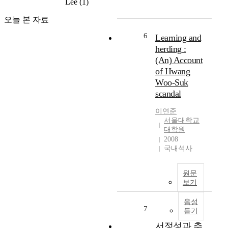
Lee
(1)
h
p
고
무
m
a
조
역
오늘 본 자료
i
p
도
량
n
e
에
6
자
Learning and
i
r
영
기
herding :
n
s
향
평
(An) Account
g
t
을
가
of Hwang
문
u
받
도
Woo-Suk
제
d
지
구
scandal
이
i
않
의
다
e
는
구
이연준
.
s
3
성
서울대학교
F
t
차
은
대학원
r
h
원
어
2008
e
e
L
떠
국내석사
q
b
i
한
u
i
D
가
원문
e
o
A
?
보기
n
l
R
t
o
센
2
음성
s
g
서
7
.
듣기
u
i
가
보
서정성과 추
b
c
각