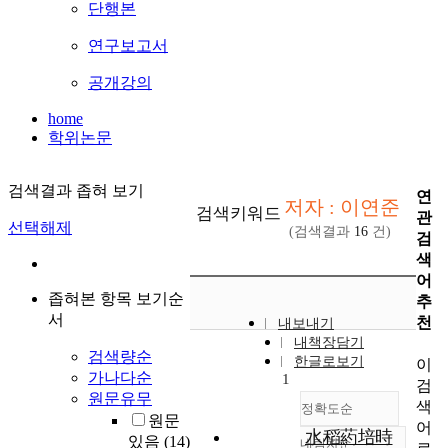
단행본
연구보고서
공개강의
home
학위논문
검색결과 좁혀 보기
연
저자 : 이연준
검색키워드
관
선택해제
(검색결과
16
건)
검
색
어
좁혀본 항목 보기순
추
서
천
내보내기
내책장담기
검색량순
한글로보기
이
가나다순
1
검
원문유무
색
정확도순
원문
어
水稻葯培時
있음
(14)
내림차순