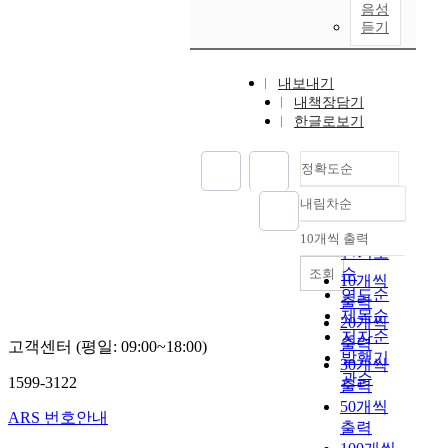
이
n
이
g
음성
수
분
W
다
o
듣기
는
h
렴
지
e
.
s
물
t
하
s
M
t
체
s
였
지
t
내보내기
i
o
들
a
으
형
e
내책장담기
n
c
의
r
며
과
r
한글로보기
i
M
움
e
,
편
n
m
e
직
t
전
서
a
u
s
임
정확도순
h
문
풍
r
m
e
을
e
가
으
t
내림차순
I
n
예
r
정확도
내
로
o
m
t
측
i
용
순
인
f
10개씩 출력
a
내림차순
e
,
g
타
인기도
해
p
g
r
회
h
당
순
수
조회
a
10개씩
e
o
피
t
도
도
연도순
i
출력
B
i
하
o
를
권
제목순
n
20개씩
a
d
기
f
검
의
저자순
t
출력
s
고객센터 (평일: 09:00~18:00)
e
위
a
증
영
i
발행기
30개씩
e
s
해
s
받
향
n
관순
1599-3122
d
출력
+
선
p
았
을
g
S
50개씩
L
물
e
다
받
a
ARS 번호안내
u
a
출력
체
c
.
아
l
p
c
추