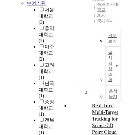
수여기관
숙명여자대
서울
학교
2020
대학교
국내박사
(3)
홍익
대학교
원문
(2)
보기
아주
이
대학교
목
연
차
(2)
구
검
고려
는
색
대학교
보
조
(1)
육
회
단국
교
대학교
사
음성
3
(1)
듣기
의
중앙
직
Real-Time
대학교
무
Multi-Target
(1)
역
Tracking for
전북
량
Sparse 3D
대학교
구
Point Cloud
(1)
성