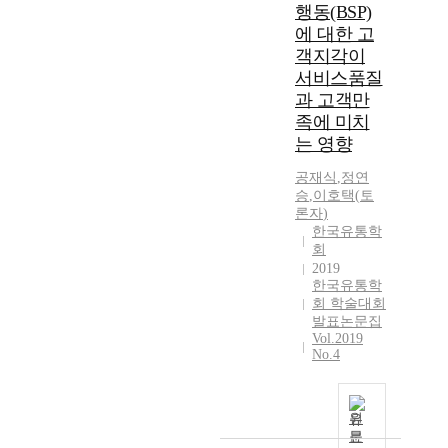
행동(BSP)
에 대한 고
객지각이
서비스품질
과 고객만
족에 미치
는 영향
공재식
,
정
연
승
,
이호택(
토
론자
)
한국유통학
회
2019
한국유통학
회 학술대회
발표논문집
Vol.2019
No.4
원
문