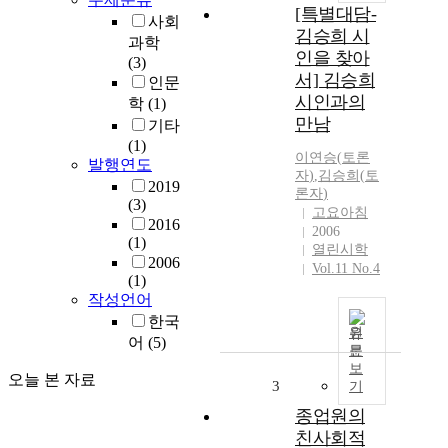
[특별대담-
사회
김승희 시
과학
인을 찾아
(3)
서] 김승희
인문
시인과의
학
(1)
만남
기타
(1)
이연승
(
토론
발행연도
자
)
,
김승희(
토
2019
론자
)
(3)
고요아침
2016
2006
(1)
열린시학
2006
Vol.11 No.4
(1)
작성언어
한국
원
어
(5)
문
보
오늘 본 자료
3
기
종업원의
친사회적