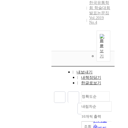
한국유통학
회 학술대회
발표논문집
Vol.2019
No.4
원
문
보
기
내보내기
내책장담기
한글로보기
정확도순
내림차순
정확도
순
10개씩 출력
내림차순
인기도
순
조회