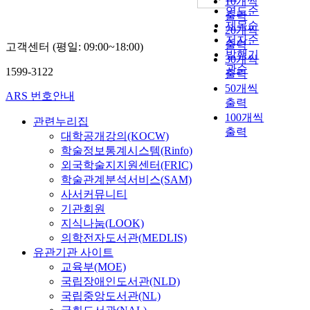
10개씩
연도순
출력
제목순
20개씩
저자순
출력
고객센터 (평일: 09:00~18:00)
발행기
30개씩
관순
1599-3122
출력
50개씩
ARS 번호안내
출력
100개씩
관련누리집
출력
대학공개강의(KOCW)
학술정보통계시스템(Rinfo)
외국학술지지원센터(FRIC)
학술관계분석서비스(SAM)
사서커뮤니티
기관회원
지식나눔(LOOK)
의학전자도서관(MEDLIS)
유관기관 사이트
교육부(MOE)
국립장애인도서관(NLD)
국립중앙도서관(NL)