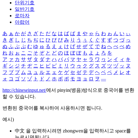
단위기호
일반기호
로마자
아랍어
あ
ぁ
か
が
さ
ざ
た
だ
な
は
ば
ぱ
ま
や
ゃ
ら
わ
ゎ
ん
い
ぃ
き
ぎ
し
じ
ち
ぢ
に
ひ
び
ぴ
み
り
う
ぅ
く
ぐ
す
ず
つ
づ
っ
ぬ
ふ
ぶ
ぷ
む
ゆ
ゅ
る
え
ぇ
け
げ
せ
ぜ
て
で
ね
へ
べ
ぺ
め
れ
お
ぉ
こ
ご
そ
ぞ
と
ど
の
ほ
ぼ
ぽ
も
よ
ょ
ろ
を
ア
ァ
カ
サ
ザ
タ
ダ
ナ
ハ
バ
パ
マ
ヤ
ャ
ラ
ワ
ヮ
ン
イ
ィ
キ
ギ
シ
ジ
チ
ヂ
ニ
ヒ
ビ
ピ
ミ
リ
ウ
ゥ
ク
グ
ス
ズ
ツ
ヅ
ッ
ヌ
フ
ブ
プ
ム
ユ
ュ
ル
エ
ェ
ケ
ゲ
セ
ゼ
テ
デ
ヘ
ベ
ペ
メ
レ
オ
ォ
コ
ゴ
ソ
ゾ
ト
ド
ノ
ホ
ボ
ポ
モ
ヨ
ョ
ロ
ヲ
―
http://chineseinput.net/
에서 pinyin(병음)방식으로 중국어를 변환
할 수 있습니다.
변환된 중국어를 복사하여 사용하시면 됩니다.
예시)
中文 을 입력하시려면
zhongwen
을 입력하시고 space를
누르시면됩니다.