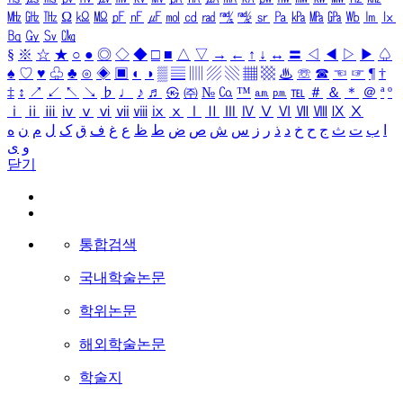
㎒
㎓
㎔
Ω
㏀
㏁
㎊
㎋
㎌
㏖
㏅
㎭
㎮
㎯
㏛
㎩
㎪
㎫
㎬
㏝
㏐
㏓
㏃
㏉
㏜
㏆
§
※
☆
★
○
●
◎
◇
◆
□
■
△
▽
→
←
↑
↓
↔
〓
◁
◀
▷
▶
♤
♠
♡
♥
♧
♣
⊙
◈
▣
◐
◑
▒
▤
▥
▨
▧
▦
▩
♨
☏
☎
☜
☞
¶
†
‡
↕
↗
↙
↖
↘
♭
♩
♪
♬
㉿
㈜
№
㏇
™
㏂
㏘
℡
＃
＆
＊
＠
ª
º
ⅰ
ⅱ
ⅲ
ⅳ
ⅴ
ⅵ
ⅶ
ⅷ
ⅸ
ⅹ
Ⅰ
Ⅱ
Ⅲ
Ⅳ
Ⅴ
Ⅵ
Ⅶ
Ⅷ
Ⅸ
Ⅹ
ا
ب
ت
ث
ج
ح
خ
د
ذ
ر
ز
س
ش
ص
ض
ط
ظ
ع
غ
ف
ق
ک
ل
م
ن
ه
و
ی
닫기
통합검색
국내학술논문
학위논문
해외학술논문
학술지