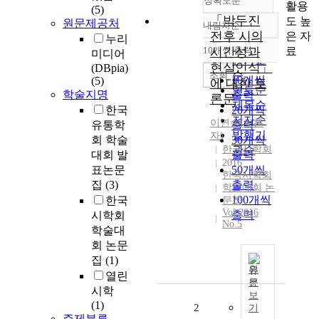
정확도순
활용
(5)
「박두진
도 높
원문제공처
내림차순
정확도
전후 시의
은 자
누리
순
료
10개씩 출력
시간성과
미디어
내림차순
인기도
현실인식」
(DBpia)
순
조회
10개씩
(5)
에 대한 토
연도순
학술지명
출력
론문
제목순
한국
20개씩
저자순
이연승
(
토론
유통학
출력
발행기
자
)
회 학술
30개씩
한국시학회
관순
대회 발
출력
2016
표논문
50개씩
한국시학회
집
(3)
출력
학술대회 논
100개씩
한국
문집
Vol.2016
출력
시학회
No.5
학술대
회 논문
집
(1)
원
열린
문
시학
보
(1)
2
기
주제분류