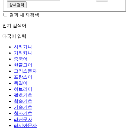
상세검색
결과 내 재검색
인기 검색어
다국어 입력
히라가나
가타카나
중국어
한글고어
그리스문자
프랑스어
독일어
히브리어
괄호기호
학술기호
기술기호
첨자기호
라틴문자
러시아문자