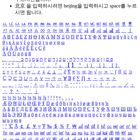
北京 을 입력하시려면
beijing
을 입력하시고 space를 누르
시면 됩니다.
ㅥ
ㅦ
ㅧ
ㅨ
ㅩ
ㅪ
ㅫ
ㅬ
ㅭ
ㅮ
ㅯ
ㅰ
ㅱ
ㅲ
ㅳ
ㅴ
ㅵ
ㅶ
ㅷ
ㅸ
ㅹ
ㅺ
ㅻ
ㅼ
ㅽ
ㅾ
ㅿ
ㆀ
ㆁ
ㆂ
ㆃ
ㆄ
ㆅ
ㆆ
ㆇ
ㆈ
ㆉ
ㆊ
ㆋ
ㆌ
ㆍ
ㆎ
Α
Β
Γ
Δ
Ε
Ζ
Η
Θ
Ι
Κ
Λ
Μ
Ν
Ξ
Ο
Π
Ρ
Σ
Τ
Υ
Φ
Χ
Ψ
Ω
α
β
γ
δ
ε
ζ
η
θ
ι
κ
λ
μ
ν
ξ
ο
π
ρ
σ
τ
υ
φ
χ
ψ
ω
á
à
Á
À
é
è
É
È
ç
Ç
ê
Ä
Ö
Ü
ä
ö
ü
ß
ְ
ֳ
ֲ
ֱ
ָ
ַ
ֵ
ֶ
ִ
ֹ
ּ
ֻ
ׂ
ׁ
ּ
ב
ה
נ
מ
צ
ת
ץ
ש
ד
ג
כ
ע
י
ח
ל
ך
ף
ק
ר
א
ט
ו
ן
ם
פ
‘
’
“
”
〔
〕
〈
〉
「
」
『
』
【
】
＂
（
）
［
］
｛
｝
±
×
÷
≠
≤
≥
∞
∴
♂
♀
∠
⊥
⌒
∂
∇
≡
≒
≪
≫
√
∽
∝
∵
∫
∬
∈
∋
⊆
⊇
⊂
⊃
∪
∩
∧
∨
￢
⇒
⇔
∀
∃
∮
∑
∏
＋
－
＜
＝
＞
、
。
·
‥
…
¨
〃
―
∥
＼
∼
´
～
ˇ
˘
˝
˚
˙
¸
˛
¡
¿
ː
！
＇
，
．
／
：
；
？
＾
＿
｀
｜
½
⅓
⅔
¼
¾
⅛
⅜
⅝
⅞
¹
²
³
⁴
ⁿ
₁
₂
₃
₄
Æ
Ð
Ħ
Ĳ
Ł
Ø
Œ
Þ
Ŧ
Ŋ
æ
đ
ð
ħ
ı
ĳ
ĸ
ŀ
ł
ø
œ
ß
þ
ŧ
ŋ
ŉ
А
Б
В
Г
Д
Е
Ё
Ж
З
И
Й
К
Л
М
Н
О
П
Р
С
Т
У
Ф
Х
Ц
Ч
Ш
Щ
Ъ
Ы
Ь
Э
Ю
Я
а
б
в
г
д
е
ё
ж
з
и
й
к
л
м
н
о
п
р
с
т
у
ф
х
ц
ч
ш
щ
ъ
ы
ь
э
ю
я
′
″
℃
Å
￠
￡
￥
¤
℉
‰
＄
％
Ｆ
￦
㎕
㎖
㎗
ℓ
㎘
㏄
㎣
㎤
㎥
㎦
㎙
㎚
㎛
㎜
㎝
㎞
㎟
㎠
㎡
㎢
㏊
㎍
㎎
㎏
㏏
㎈
㎉
㏈
㎧
㎨
㎰
㎱
㎲
㎳
㎴
㎵
㎶
㎷
㎸
㎹
㎀
㎁
㎂
㎃
㎄
㎺
㎻
㎽
㎾
㎿
㎐
㎑