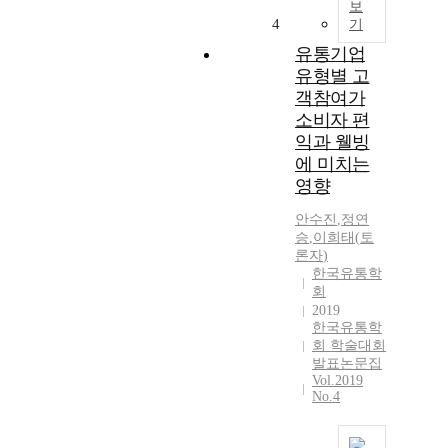
보
4
기
유통기업
유형별 고
객참여가
소비자 편
익과 웰빙
에 미치는
영향
안수진
,
정
연
승
,
이희태(
토
론자
)
한국유통학
회
2019
한국유통학
회 학술대회
발표논문집
Vol.2019
No.4