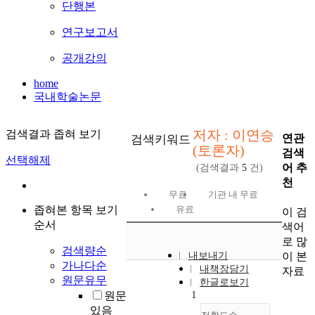
단행본
연구보고서
공개강의
home
국내학술논문
저자 : 이연승
검색결과 좁혀 보기
연관
검색키워드
(토론자)
검색
선택해제
어 추
(검색결과
5
건)
천
무료
기관 내 무료
좁혀본 항목 보기
유료
이 검
순서
색어
로 많
검색량순
이 본
내보내기
가나다순
내책장담기
자료
원문유무
한글로보기
1
원문
있음