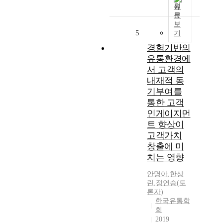
원
문
보
5
기
경험기반의
유통환경에
서 고객의
내재적 동
기부여를
통한 고객
인게이지먼
트 향상이
고객가치
창출에 미
치는 영향
안명아
,
한상
린
,
정
연승
(
토
론자
)
한국유통학
회
2019