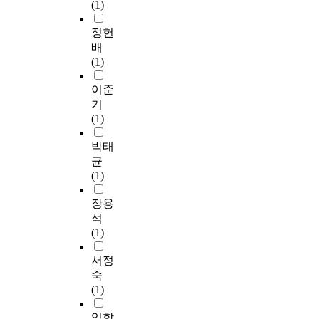
(1)
i
마
p
케
동
w
n
지
p
팅
에
a
정헌
H
막
e
과
대
y
배
u
으
a
관
한
-
(1)
m
로
r
광
기
A
a
물
a
에
초
N
이준
n
리
n
관
선
O
기
a
적
c
한
기
V
(1)
d
환
e
선
록
A
i
경
m
행
,
)
박태
p
요
a
연
문
,
균
o
인
n
구
제
상
(1)
s
의
a
,
행
관
e
순
g
업
동
관
장용
t
서
e
계
의
계
석
i
로
m
현
기
분
(1)
s
나
e
황
능
석
s
타
n
파
평
(
서정
u
났
t
악
가
p
숙
e
다
b
,
,
e
(1)
-
.
e
설
중
a
d
한
h
문
재
r
임학
e