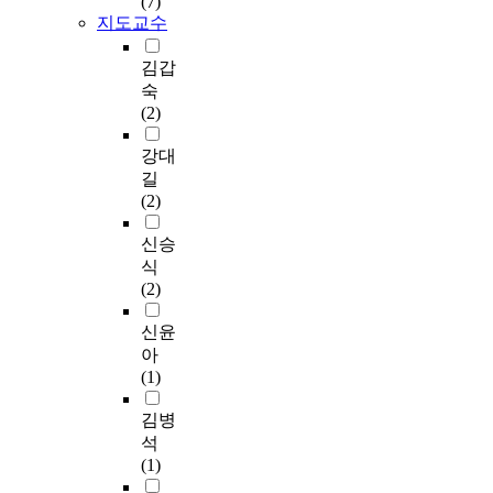
(7)
t
로
e
정
의
을
지도교수
u
는
a
리
한
사
m
선
r
,
학
용
김갑
o
수
a
디
급
하
숙
r
개
n
지
을
여
(2)
o
개
c
털
선
연
u
인
e
네
정
구
강대
t
의
m
이
하
의
길
g
생
a
티
여
목
(2)
r
각
n
브
문
적
o
하
a
의
제
에
신승
w
는
g
특
행
맞
식
t
경
e
성
동
게
(2)
h
기
m
,
을
분
i
진
e
욕
빈
석
신윤
n
행
n
구
번
하
아
m
미
t
,
히
였
(1)
i
숙
b
가
일
다
c
,
e
치
으
.
김병
e
지
h
체
키
구
석
.
각
a
계
는
체
(1)
O
된
v
분
중
적
v
자