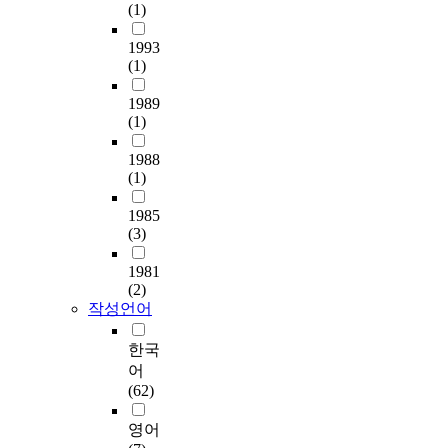
행
지
i
(1)
c
노
d
스
밝
n
a
상
s
타
히
d
1993
n
황
e
일
는
o
(1)
r
은
l
,
것
w
e
시
f
여
1989
이
s
g
합
-
(1)
행
다
2
u
중
e
비
.
5
l
상
s
1988
즈
연
.
a
대
(1)
t
니
구
0
t
의
e
스
대
V
e
행
1985
e
,
상
e
M
(3)
동
m
체
은
r
S
요
o
험
용
s
C
1981
인
n
마
인
i
(2)
-
이
t
케
에
o
작성언어
i
었
h
팅
위
n
n
으
e
의
치
통
한국
d
며
i
개
한
계
어
u
,
r
념
H
프
(62)
c
다
a
과
중
로
e
음
p
용
학
그
영어
d
으
p
어
교
램