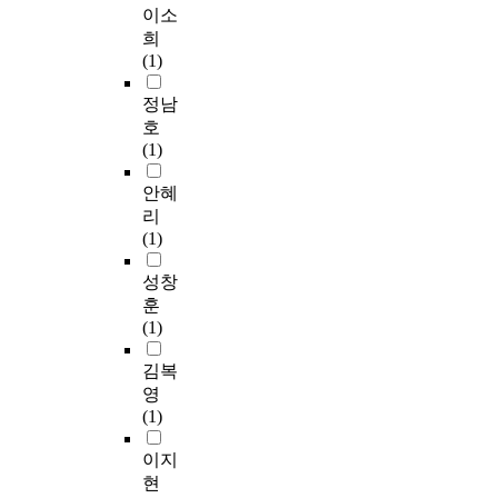
i
석
학
인
이소
e
기
o
,
생
통
희
r
경
r
라
3
계
(1)
e
기
s
이
명
방
x
력
,
프
을
법
정남
p
불
a
스
선
으
호
r
만
n
타
발
로
(1)
e
,
d
일
하
는
s
심
t
과
였
t
안혜
s
판
o
해
다
검
리
i
판
h
외
.
증
(1)
o
정
e
여
연
과
n
요
l
행
구
일
성창
o
인
p
상
절
원
훈
f
,
t
품
차
변
(1)
m
팀
h
선
는
량
i
워
e
택
대
분
김복
R
크
m
요
상
석
영
-
저
w
인
학
(
(1)
1
하
i
,
생
O
4
요
t
체
문
n
이지
6
인
h
험
제
e
현
a
,
a
마
행
-