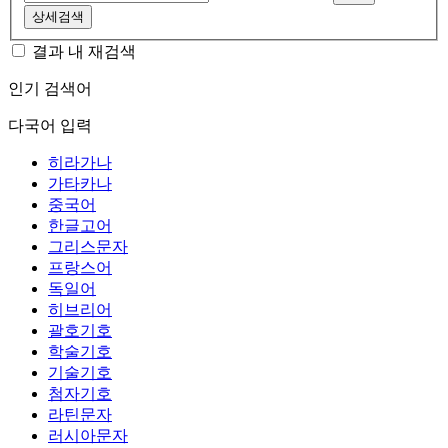
상세검색
결과 내 재검색
인기 검색어
다국어 입력
히라가나
가타카나
중국어
한글고어
그리스문자
프랑스어
독일어
히브리어
괄호기호
학술기호
기술기호
첨자기호
라틴문자
러시아문자