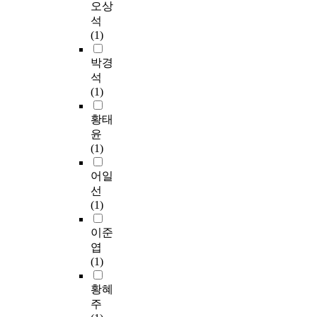
로
)
오상
l
행
l
설
진
,
석
l
동
s
문
행
다
(1)
s
,
t
조
하
중
(
분
a
사
였
회
박경
h
노
t
는
다
귀
석
A
억
u
만
.
분
(1)
D
제
s
2
긍
석
S
행
i
9
정
(
황태
C
동
m
세
적
m
윤
s
,
p
이
행
u
(1)
)
분
r
하
동
l
i
노
o
의
지
t
어일
n
통
v
디
원
i
선
h
제
e
지
이
p
(1)
i
행
m
털
란
l
b
동
e
네
개
e
이준
i
으
n
이
인
r
엽
t
로
t
티
의
e
(1)
e
분
a
브
문
g
d
류
n
를
제
r
황혜
h
되
d
대
행
e
주
A
었
s
상
동
s