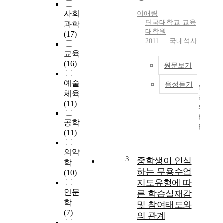
누어 조사하였다. 또
사회
이애림
한, 인공와우 착용 후
단국대학교 교육
과학
학생들의 언어 이해 및
대학원
(17)
언어 표현에 관한 향상
2011
국내석사
정도를 학생의 인공와
교육
우 채널에 따라 알아보
(16)
원문보기
고, 언어 향상을 위한
바람직한 자극 제시가
예술
음성듣기
인
무엇인지 알아보았다.
체육
간
본 연구의 대상은 서울
(11)
의
에 위치한 청각장애학
발
교 초등부 2, 3, 4학년
공학
달
과 청각장애 특수학급
(11)
단
이 있는 일반 초등학교
계
와 특수학급이 없는 초
의약
중
등학교의 2, 3, 4 학년
3
중학생이 인식
학
에
학생 중 인공와우를 착
하는 무용수업
(10)
서
용한 지 2년 이상 경과
지도유형에 따
청
된 학생 36명을 대상
인문
른 학습실재감
소
으로 하였다. 이들은
학
및 참여태도와
년
다른 중복 장애가 없으
(7)
의 관계
시
며, 보청기 착용 후 재