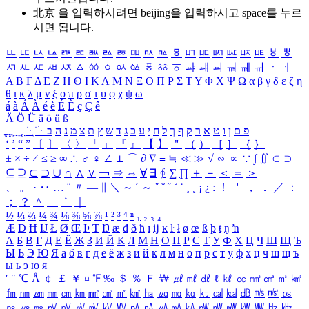
北京 을 입력하시려면
beijing
을 입력하시고 space를 누르
시면 됩니다.
ㅥ
ㅦ
ㅧ
ㅨ
ㅩ
ㅪ
ㅫ
ㅬ
ㅭ
ㅮ
ㅯ
ㅰ
ㅱ
ㅲ
ㅳ
ㅴ
ㅵ
ㅶ
ㅷ
ㅸ
ㅹ
ㅺ
ㅻ
ㅼ
ㅽ
ㅾ
ㅿ
ㆀ
ㆁ
ㆂ
ㆃ
ㆄ
ㆅ
ㆆ
ㆇ
ㆈ
ㆉ
ㆊ
ㆋ
ㆌ
ㆍ
ㆎ
Α
Β
Γ
Δ
Ε
Ζ
Η
Θ
Ι
Κ
Λ
Μ
Ν
Ξ
Ο
Π
Ρ
Σ
Τ
Υ
Φ
Χ
Ψ
Ω
α
β
γ
δ
ε
ζ
η
θ
ι
κ
λ
μ
ν
ξ
ο
π
ρ
σ
τ
υ
φ
χ
ψ
ω
á
à
Á
À
é
è
É
È
ç
Ç
ê
Ä
Ö
Ü
ä
ö
ü
ß
ְ
ֳ
ֲ
ֱ
ָ
ַ
ֵ
ֶ
ִ
ֹ
ּ
ֻ
ׂ
ׁ
ּ
ב
ה
נ
מ
צ
ת
ץ
ש
ד
ג
כ
ע
י
ח
ל
ך
ף
ק
ר
א
ט
ו
ן
ם
פ
‘
’
“
”
〔
〕
〈
〉
「
」
『
』
【
】
＂
（
）
［
］
｛
｝
±
×
÷
≠
≤
≥
∞
∴
♂
♀
∠
⊥
⌒
∂
∇
≡
≒
≪
≫
√
∽
∝
∵
∫
∬
∈
∋
⊆
⊇
⊂
⊃
∪
∩
∧
∨
￢
⇒
⇔
∀
∃
∮
∑
∏
＋
－
＜
＝
＞
、
。
·
‥
…
¨
〃
―
∥
＼
∼
´
～
ˇ
˘
˝
˚
˙
¸
˛
¡
¿
ː
！
＇
，
．
／
：
；
？
＾
＿
｀
｜
½
⅓
⅔
¼
¾
⅛
⅜
⅝
⅞
¹
²
³
⁴
ⁿ
₁
₂
₃
₄
Æ
Ð
Ħ
Ĳ
Ł
Ø
Œ
Þ
Ŧ
Ŋ
æ
đ
ð
ħ
ı
ĳ
ĸ
ŀ
ł
ø
œ
ß
þ
ŧ
ŋ
ŉ
А
Б
В
Г
Д
Е
Ё
Ж
З
И
Й
К
Л
М
Н
О
П
Р
С
Т
У
Ф
Х
Ц
Ч
Ш
Щ
Ъ
Ы
Ь
Э
Ю
Я
а
б
в
г
д
е
ё
ж
з
и
й
к
л
м
н
о
п
р
с
т
у
ф
х
ц
ч
ш
щ
ъ
ы
ь
э
ю
я
′
″
℃
Å
￠
￡
￥
¤
℉
‰
＄
％
Ｆ
￦
㎕
㎖
㎗
ℓ
㎘
㏄
㎣
㎤
㎥
㎦
㎙
㎚
㎛
㎜
㎝
㎞
㎟
㎠
㎡
㎢
㏊
㎍
㎎
㎏
㏏
㎈
㎉
㏈
㎧
㎨
㎰
㎱
㎲
㎳
㎴
㎵
㎶
㎷
㎸
㎹
㎀
㎁
㎂
㎃
㎄
㎺
㎻
㎽
㎾
㎿
㎐
㎑