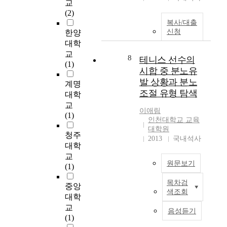
M
교
는
지
업
지 않아 인공와우 착용
S
(2)
다
속
지
후 언어 이해와 언어
C
복사/대출
.
된
도
표현을 위해 청각 수용
s
신청
한양
휴
스
유
능력을 충분히 활용하
)
대학
대
트
형
지 못하고 있었고, 그
h
교
폰
8
레
에
테니스 선수의
로 인해 언어 이해 및
a
(1)
으
스
따
언어 표현이 낮음을 알
시합 중 분노유
v
로
나
른
수 있었다. 따라서, 인
발 상황과 분노
e
계명
직
학
학
공와우 착용 후 학생들
조절 유형 탐색
t
대학
접
교
습
이 언어적 변별이나 소
h
교
필
부
실
리 변별의 mapping과
이애림
e
(1)
요
적
재
청각적 수용 능력을 활
인천대학교 교육
r
한
대학원
응
감
용할 수 있는 교육을
a
청주
여
2013
국내석사
으
및
함께 제시하는 것이 인
p
대학
행
로
참
공와우 착용 학생의 언
e
교
정
인
여
어 발달에 바람직할 것
u
원문보기
(1)
보
해
태
이다. The purpose of
t
를
원
도
this study was to
목차검
i
본
중앙
찾
칙
와
investigate that the
색조회
c
연
대학
아
과
의
children operated with
p
구
교
보
규
관
Cochlear Implant are
음성듣기
o
는
(1)
고
율
계
how to receptive
t
7