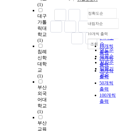
한
o
과
되
학
Cochlear Implant fully
(1)
r
상
f
도
었
생
did not use the
e
황
정확도순
t
연
다
으
acoustic performance,
대구
n
에
h
관
.
로
as a result of, the
가톨
t
내림차순
서
i
정확도
지
그
조
performance for
릭대
i
선
s
순
어
러
사
reception language
10개씩 출력
학교
a
내림차순
수
s
인기도
볼
나
대
and expression
(1)
t
에
t
수
순
조회
선
상
language is lower than
10개씩
e
게
u
있
연도순
행
을
it of students having a
침례
출력
i
서
d
으
연
선
제목순
normal hearing.
신학
n
20개씩
보
y
며
구
정
Therefore, they need
저자순
대학
t
출력
이
i
,
들
하
any education which is
발행기
o
교
30개씩
는
s
이
에
였
about the mapping of
관순
c
(1)
출력
분
t
러
서
으
language difference
e
노
50개씩
o
한
는
며
and hearing and which
부산
l
조
출력
o
흐
청
,
is usable to the
l
외국
절
100개씩
v
름
소
해
acoustic performance
s
어대
유
출력
e
은
년
당
for language
m
학교
형
r
디
문
지
development of the
u
(1)
을
c
지
제
역
children operated with
l
탐
o
털
행
에
Cochlear Implant.
t
부산
색
m
네
동
서
i
교육
하
e