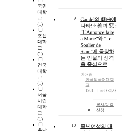
,
에
를
language and how to
e
6
국민
인
반
규
express language, then
n
명
대학
터
대
명
to show what was the
t
의
교
9
Caudel의 戱曲에
넷
되
하
ideal language
i
현
(1)
에
나타난 善과 惡 :
는
는
stimulation for
a
역
서
문
데
"L'Annonce faite
improved language.
l
테
조선
항
제
목
The subjects of this
a Marie"와 "Le
,
니
대학
공
행
적
study were the
Soulier de
i
스
교
권
동
이
elementary students
Stain"에 등장하
n
선
(1)
과
을
있
who did not have multi
c
는 인물의 성격
수
숙
보
다
disability, they were
l
을 중심으로
들
건국
소
이
.
operated with Cochlear
u
을
대학
를
기
Implant before two
d
이애림
대
교
직
도
이
years. The how of this
한국외국어대학
i
상
(1)
접
한
와
study was followed by
교
n
으
예
다
같
; the post and follow-
1981
국내석사
g
로
서울
약
.
은
up test were performed
t
테
시립
한
현
연
Test of language
h
니
복사/대출
대학
다
재
구
solving(TOPS) of
e
신청
스
.
교
청
의
Linda & Carol(1992),
a
시
이
(1)
소
목
Test of language
b
합
는
년
적
10
Development
중년여성의 대
i
중
충남
국
들
을