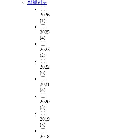
x
.
발행연도
한
.
e
게
a
점
3
t
설
m
이
2026
이
2
u
문
i
(1)
에
있
3
m
을
n
본
다
부
o
실
i
2025
연
.
중
r
시
(4)
n
구
그
설
g
하
g
에
래
문
r
였
2023
t
서
서
지
o
(2)
다
h
는
이
응
w
.
e
디
연
답
t
2022
수
i
지
구
이
(6)
h
집
n
털
의
누
i
된
f
네
목
락
2021
n
설
l
이
적
되
(4)
v
문
u
티
은
었
i
지
e
브
2020
긍
거
v
의
n
(3)
의
정
나
o
응
c
여
적
불
.
답
e
2019
행
행
성
I
내
(3)
o
스
동
실
n
용
f
타
지
하
t
을
2018
m
일
원
게