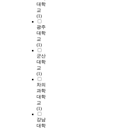
이
에
4
p
대학
기
p
티
영
개
l
위
교
s
브
향
교
e
한
(1)
y
의
을
를
l
목
c
등
주
무
i
광주
적
h
장
는
작
n
으
대학
o
과
요
위
e
로
교
l
이
인
로
a
수
(1)
o
들
만
선
g
행
g
이
을
정
e
되
군산
i
구
밝
하
s
었
대학
c
매
히
여
,
다
교
a
력
고
중
b
.
(1)
l
을
,
학
u
이
a
갖
문
교
t
를
차의
t
춘
제
에
t
위
과학
r
핵
행
재
r
해
대학
o
심
동
학
a
개
p
교
소
을
중
n
방
h
(1)
비
예
인
s
형
y
자
방
1
p
설
강남
a
로
하
-
l
문
n
대학
부
는
3