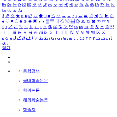
㎒
㎓
㎔
Ω
㏀
㏁
㎊
㎋
㎌
㏖
㏅
㎭
㎮
㎯
㏛
㎩
㎪
㎫
㎬
㏝
㏐
㏓
㏃
㏉
㏜
㏆
§
※
☆
★
○
●
◎
◇
◆
□
■
△
▽
→
←
↑
↓
↔
〓
◁
◀
▷
▶
♤
♠
♡
♥
♧
♣
⊙
◈
▣
◐
◑
▒
▤
▥
▨
▧
▦
▩
♨
☏
☎
☜
☞
¶
†
‡
↕
↗
↙
↖
↘
♭
♩
♪
♬
㉿
㈜
№
㏇
™
㏂
㏘
℡
＃
＆
＊
＠
ª
º
ⅰ
ⅱ
ⅲ
ⅳ
ⅴ
ⅵ
ⅶ
ⅷ
ⅸ
ⅹ
Ⅰ
Ⅱ
Ⅲ
Ⅳ
Ⅴ
Ⅵ
Ⅶ
Ⅷ
Ⅸ
Ⅹ
ا
ب
ت
ث
ج
ح
خ
د
ذ
ر
ز
س
ش
ص
ض
ط
ظ
ع
غ
ف
ق
ک
ل
م
ن
ه
و
ی
닫기
통합검색
국내학술논문
학위논문
해외학술논문
학술지