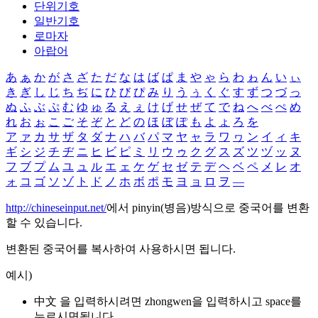
단위기호
일반기호
로마자
아랍어
あ
ぁ
か
が
さ
ざ
た
だ
な
は
ば
ぱ
ま
や
ゃ
ら
わ
ゎ
ん
い
ぃ
き
ぎ
し
じ
ち
ぢ
に
ひ
び
ぴ
み
り
う
ぅ
く
ぐ
す
ず
つ
づ
っ
ぬ
ふ
ぶ
ぷ
む
ゆ
ゅ
る
え
ぇ
け
げ
せ
ぜ
て
で
ね
へ
べ
ぺ
め
れ
お
ぉ
こ
ご
そ
ぞ
と
ど
の
ほ
ぼ
ぽ
も
よ
ょ
ろ
を
ア
ァ
カ
サ
ザ
タ
ダ
ナ
ハ
バ
パ
マ
ヤ
ャ
ラ
ワ
ヮ
ン
イ
ィ
キ
ギ
シ
ジ
チ
ヂ
ニ
ヒ
ビ
ピ
ミ
リ
ウ
ゥ
ク
グ
ス
ズ
ツ
ヅ
ッ
ヌ
フ
ブ
プ
ム
ユ
ュ
ル
エ
ェ
ケ
ゲ
セ
ゼ
テ
デ
ヘ
ベ
ペ
メ
レ
オ
ォ
コ
ゴ
ソ
ゾ
ト
ド
ノ
ホ
ボ
ポ
モ
ヨ
ョ
ロ
ヲ
―
http://chineseinput.net/
에서 pinyin(병음)방식으로 중국어를 변환
할 수 있습니다.
변환된 중국어를 복사하여 사용하시면 됩니다.
예시)
中文 을 입력하시려면
zhongwen
을 입력하시고 space를
누르시면됩니다.