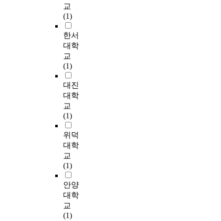
a
을
d
교
상
거
학
n
제
i
(1)
하
나
년
t
작
n
기
문
학
e
하
s
한서
시
제
생
d
고
p
대학
작
행
3
M
편
i
교
하
동
2
S
의
r
(1)
면
감
3
C
표
e
서
소
명
s
집
s
대진
더
를
을
c
된
e
대학
욱
위
표
a
7
l
빨
교
한
본
n
6
f
라
(1)
연
으
b
명
-
지
구
로
e
의
e
위덕
고
는
설
a
현
s
있
대학
매
문
c
역
t
는
교
우
지
c
테
e
것
(1)
미
를
e
니
e
으
흡
배
l
스
m
로
안양
했
부
e
선
b
보
대학
다
하
r
수
y
인
는
였
교
a
들
e
다
제
다
(1)
t
에