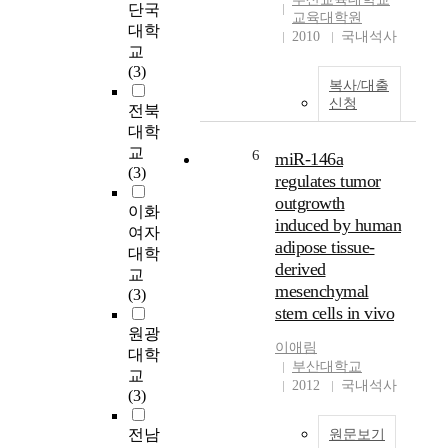
단국
타
이
연
시청각 자극에 따라 실
교육대학원
일
대학
기
구
시하였다. 본 연구에서
2010
국내석사
이
교
도
는
얻은 결과는 다음과 같
바
(3)
하
중
다. 첫째, 인공와우 착
복사/대출
뀌
다
학
용 채널의 수가 많을수
신청
고
전북
.
생
록 언어 이해 및 언어
있
대학
이
이
표현의 향상에 유의미
다
시
인
교
한 차이가 나타났고,
6
miR-146a
.
기
식
(3)
특히, 언어 표현과 어
regulates tumor
사
에
하
휘에서 유의미한 향상
outgrowth
람
이화
청
는
정도가 나타났다. 둘
induced by human
들
소
무
여자
째, 청력 손실의 원인
adipose tissue-
은
년
용
대학
과 mapping 기간, 인공
derived
더
들
수
와우 착용 후의 의사
교
mesenchymal
이
은
업
소통방법과 독화 사용
(3)
상
stem cells in vivo
많
지
등의 개인 변인 중 청
집
은
도
원광
력 손실의 원인과 채널
이애림
앞
문
유
의 수에 대한 변인이
대학
부산대학교
여
제
형
유의미한 차이가 나타
교
2012
국내석사
행
들
에
났고, 인공와우 착용
(3)
사
을
따
후 독화를 사용하는 학
대
직
른
생들이 전혀 사용하지
전남
원문보기