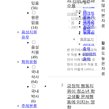
의 언어 표현과
로
순
있음
10개씩 출력
내림차순
많
수용
인기도
(56)
이
순
조회
10개씩
이애림
본
연도순
원문
출력
단국대학교 대학
자
제목순
없음
원
20개씩
료
저자순
(14)
2003
국내석사
출력
발행기
음성지원
30개씩
관순
유무
출력
원문보기
활
50개씩
음성
용
출력
본 연구에서는 인공와
지원
도
100개씩
우 착용 후 학생들의
(49)
높
출력
언어 이해 및 언어 표
학위유형
은
현의 인공와우 착용 효
자
과가 어떻게 나타나는
국내
료
지 알아보고, 보청기
석사
착용 시기와 비교하여
(64)
인공와우 착용 후 부모
2
긍정적 행동지
와 교사의 학생에 대한
원이 청소년 학
국내
언어 향상 정도에 관한
박사
교생활 문제행
만족도와 향상 정도를
(6)
동에 미치는 영
어휘, 언어 이해, 표현,
주제분류
향
운율의 4부분으로 나