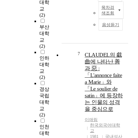
리
면
학
않는 학생들보다 유의
대학
점
하
습
미한향상 정도가 나타
목차검
교
M
을
색조회
게
실
났다. 셋째, 인공와우
(2)
e
찾
되
재
착용 후 화용론적 언어
s
음성듣기
아
고
감
능력과 청각적 이해를
부산
e
여
,
및
통한 언어이해 그리고
대학
n
행
여
참
구어를 통한 어휘가 문
교
c
정
러
여
법적 이해나 운율에 비
(2)
h
보
종
태
해 유의미한 향상 정도
y
7
CLAUDEL의 戱
를
류
도
가 나타났다. 넷째, 인
인하
m
曲에 나타난 善
얻
의
와
공와우 착용 후에도 청
대학
a
과 惡 :
거
스
의
각 자극보다 시각 자극
교
l
나
「L'annonce faite
트
차
일 경우 과제 수행력이
(2)
s
여
레
이
a Marie」와
유의미하게 나타났고,
t
행
스
를
시각 자극이나 청각 자
「Le soulier de
경상
e
상
를
알
극보다 시청각 자극일
satin」에 등장하
국립
m
품
경
아
경우 모든 과제 수행에
는 인물의 성격
c
대학
을
험
보
대해 개인 변인에 상관
e
교
을 중심으로
예
하
고
없이 유의미한 향상 정
l
(2)
약
게
,
도가 나타났다. 결론적
이애림
l
하
된
무
으로, 인공와우 착용
한국외국어대학
s
인천
지
다
용
후 학생들이 잔존 청력
교
(
대학
않
.
수
1981
국내석사
을 충분히 활용하고 있