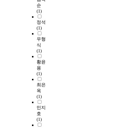
편
a
조
계
s
순
r
테
v
사
획
o
(1)
i
니
i
,
을
n
v
스
o
결
위
c
정석
e
시
r
과
한
o
(1)
d
합
s
분
가
r
m
중
n
석
설
r
우형
e
에
e
,
수
e
식
s
경
c
결
립
l
(1)
e
험
e
론
,
a
n
하
s
도
긍
t
황윤
c
는
s
출
정
i
용
h
분
a
순
적
o
(1)
y
노
r
으
행
n
m
조
y
로
동
a
최은
a
절
f
진
지
n
옥
l
유
o
행
원
a
(1)
s
형
r
되
,
l
t
은
s
었
유
y
민지
e
분
o
다
지
s
호
m
노
c
.
순
i
(1)
c
표
i
으
s
e
출
a