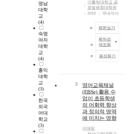
조사를 하였고, 언어
가톨릭대학교 글
영남
하
형
이해 및 언어 표현이
로벌융합대학원
대학
는
에
어떻게 나타나는지 알
2018
국내석사
교
시
따
아보기 위해 언어의 화
(4)
기
른
용론적인 측면을 평가
원문보기
이
하는 기능적 언어 행동
숙명
다
학
검사와 문법적 이해와
목차검
여자
디
.
습
어휘를 평가하는 초기
색조회
대학
지
또
실
언어 발달 검사(TOLD-
교
털
한
재
P), 일상생활에서의 사
음성듣기
(4)
기
정
감
건이나 상황을 이해하
술
체
및
고 적절하게 설명하는
홍익
의
감
참
문제 해결력 검사
대학
발
형
여
(TOPS)를 사전-사후
교
달
성
태
5
실시하였고, 사전-사
영어교육채널
(3)
로
에
도
후 차이 검증을 위해
(EBSe) 활용 수
사
있
와
대응 표본 t 검정을 하
업이 초등학생
한국
람
어
의
였으며, 바람직한 자극
의 어휘력 향상
외국
들
서
관
제시에 따른 채널 집단
과 정의적 영역
어대
의
어
계
과 원인 집단별의 차이
에 미치는 영향
여
학교
려
를 알아보기 위해 일원
행
(3)
운
분산 분석(ANOVA)을
이애림
스
때
본
시각 자극, 청각 자극,
부산교육대학교