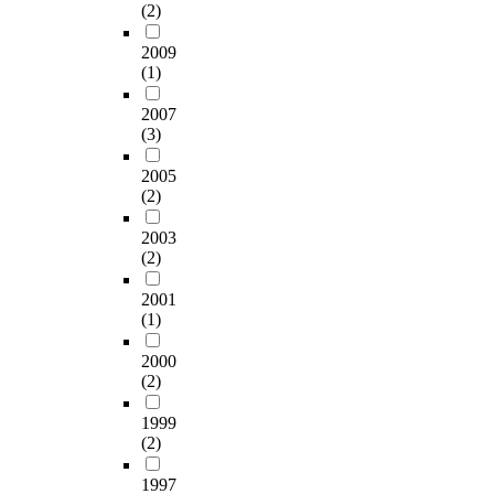
.
p
(2)
구
보
로
e
그
e
를
이
연
t
결
r
2009
진
는
구
h
과
(1)
s
행
학
에
e
시
o
하
생
이
r
합
2007
n
였
들
용
m
(3)
중
a
으
의
되
i
테
l
며
문
었
c
2005
니
r
,
제
다
(2)
r
스
e
본
행
.
o
선
l
연
동
2003
R
수
a
구
감
수
(2)
N
들
t
는
소
집
A
이
i
디
2001
에
된
s
가
o
(1)
지
어
자
(
장
n
털
떠
료
m
많
s
2000
네
한
는
i
이
(2)
h
이
효
S
R
경
i
티
과
P
N
험
1999
p
브
가
S
A
(2)
하
s
,
있
S
s
는
a
여
는
W
)
1997
분
n