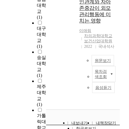
Primary(TOLD-P) of
인관계와 자아
l
에
내
대학
의
달
Phyllis &
존중감이 외모
i
선
유
교
문
성
Donald(1997) and
t
관리행동에 미
수
수
(1)
제
하
Pragmatic test of
y
치는 영향
들
여
행
기
Creaghead(1984) to
t
이
행
대구
동
위
investigate the
o
이애림
경
사
대학
에
하
language improvement
차의과학대학교
s
험
들
대
여
교
on language reception
보건산업대학원
e
하
의
한
경
(1)
and expression based
2022
국내석사
l
는
실
원
기
on the research of their
f
분
적
숭실
인
도
parents and teachers,
r
노
원문보기
하
을
와
대학
then we divided with
e
유
락
밝
충
교
visual, acoustic,
n
목차검
발
T
과
히
청
(1)
visual-acoustic
e
색조회
상
h
글
는
도
stimulation to
w
황
e
로
많
에
제주
investigate either the
음성듣기
a
을
p
벌
은
소
대학
difference by
n
알
u
O
연
재
stimulation or the
교
d
아
r
T
구
하
difference of
(1)
d
보
p
A
들
고
stimulation up to
i
고
o
의
이
있
가톨
personal cause. In
f
이
s
성
시
는
conclusion, the
릭대
f
내보내기
내책장담기
러
e
장
행
중
children operated with
학교
e
한글로보기