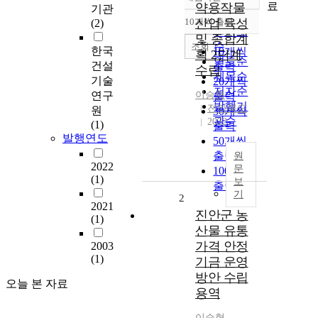
정확도
료
약용작물
기관
순
10개씩 출력
산업 육성
(2)
내림차순
인기도
및 종합계
순
조회
한국
10개씩
획 2단계
연도순
건설
출력
수립
제목순
기술
20개씩
저자순
연구
이승형
출력
발행기
전라북도
원
30개씩
관순
2022
(1)
출력
발행연도
50개씩
출력
원
2022
문
100개씩
(1)
보
출력
기
2
2021
진안군 농
(1)
산물 유통
가격 안정
2003
(1)
기금 운영
방안 수립
오늘 본 자료
용역
이승형