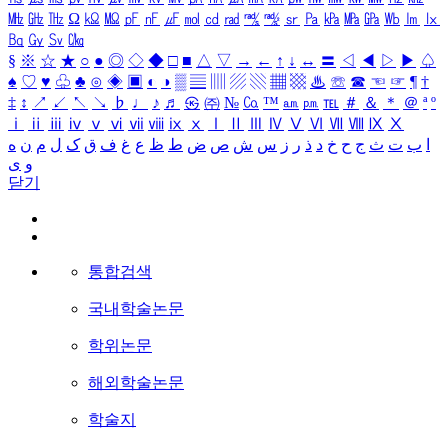
㎒
㎓
㎔
Ω
㏀
㏁
㎊
㎋
㎌
㏖
㏅
㎭
㎮
㎯
㏛
㎩
㎪
㎫
㎬
㏝
㏐
㏓
㏃
㏉
㏜
㏆
§
※
☆
★
○
●
◎
◇
◆
□
■
△
▽
→
←
↑
↓
↔
〓
◁
◀
▷
▶
♤
♠
♡
♥
♧
♣
⊙
◈
▣
◐
◑
▒
▤
▥
▨
▧
▦
▩
♨
☏
☎
☜
☞
¶
†
‡
↕
↗
↙
↖
↘
♭
♩
♪
♬
㉿
㈜
№
㏇
™
㏂
㏘
℡
＃
＆
＊
＠
ª
º
ⅰ
ⅱ
ⅲ
ⅳ
ⅴ
ⅵ
ⅶ
ⅷ
ⅸ
ⅹ
Ⅰ
Ⅱ
Ⅲ
Ⅳ
Ⅴ
Ⅵ
Ⅶ
Ⅷ
Ⅸ
Ⅹ
ا
ب
ت
ث
ج
ح
خ
د
ذ
ر
ز
س
ش
ص
ض
ط
ظ
ع
غ
ف
ق
ک
ل
م
ن
ه
و
ی
닫기
통합검색
국내학술논문
학위논문
해외학술논문
학술지