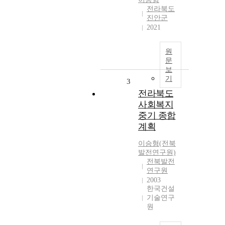
전라북도
진안군
2021
원
문
보
기
3
전라북도
사회복지
중기 종합
계획
이승형(전북
발전연구원)
전북발전
연구원
2003
한국건설
기술연구
원