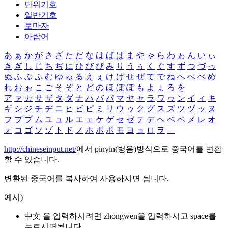
단위기호
일반기호
로마자
아랍어
あ
ぁ
か
が
さ
ざ
た
だ
な
は
ば
ぱ
ま
や
ゃ
ら
わ
ゎ
ん
い
ぃ
き
ぎ
し
じ
ち
ぢ
に
ひ
び
ぴ
み
り
う
ぅ
く
ぐ
す
ず
つ
づ
っ
ぬ
ふ
ぶ
ぷ
む
ゆ
ゅ
る
え
ぇ
け
げ
せ
ぜ
て
で
ね
へ
べ
ぺ
め
れ
お
ぉ
こ
ご
そ
ぞ
と
ど
の
ほ
ぼ
ぽ
も
よ
ょ
ろ
を
ア
ァ
カ
サ
ザ
タ
ダ
ナ
ハ
バ
パ
マ
ヤ
ャ
ラ
ワ
ヮ
ン
イ
ィ
キ
ギ
シ
ジ
チ
ヂ
ニ
ヒ
ビ
ピ
ミ
リ
ウ
ゥ
ク
グ
ス
ズ
ツ
ヅ
ッ
ヌ
フ
ブ
プ
ム
ユ
ュ
ル
エ
ェ
ケ
ゲ
セ
ゼ
テ
デ
ヘ
ベ
ペ
メ
レ
オ
ォ
コ
ゴ
ソ
ゾ
ト
ド
ノ
ホ
ボ
ポ
モ
ヨ
ョ
ロ
ヲ
―
http://chineseinput.net/
에서 pinyin(병음)방식으로 중국어를 변환
할 수 있습니다.
변환된 중국어를 복사하여 사용하시면 됩니다.
예시)
中文 을 입력하시려면
zhongwen
을 입력하시고 space를
누르시면됩니다.