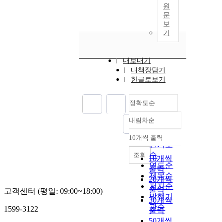
원
문
보
기
내보내기
내책장담기
한글로보기
정확도순
내림차순
정확도
순
10개씩 출력
내림차순
인기도
순
조회
10개씩
연도순
출력
제목순
20개씩
저자순
출력
고객센터 (평일: 09:00~18:00)
발행기
30개씩
관순
1599-3122
출력
50개씩