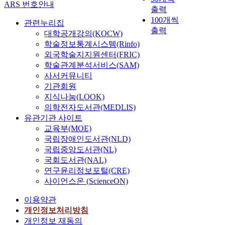
ARS 번호안내
출력
100개씩
관련누리집
출력
대학공개강의(KOCW)
학술정보통계시스템(Rinfo)
외국학술지지원센터(FRIC)
학술관계분석서비스(SAM)
사서커뮤니티
기관회원
지식나눔(LOOK)
의학전자도서관(MEDLIS)
유관기관 사이트
교육부(MOE)
국립장애인도서관(NLD)
국립중앙도서관(NL)
국회도서관(NAL)
연구윤리정보포털(CRE)
사이언스온 (ScienceON)
이용약관
개인정보처리방침
개인정보 재동의