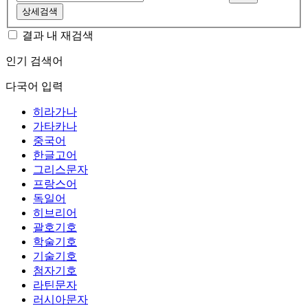
상세검색
결과 내 재검색
인기 검색어
다국어 입력
히라가나
가타카나
중국어
한글고어
그리스문자
프랑스어
독일어
히브리어
괄호기호
학술기호
기술기호
첨자기호
라틴문자
러시아문자