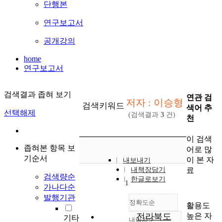
단행본
연구보고서
공개강의
home
연구보고서
검색결과 좁혀 보기
연관 검
저자 : 이승형
검색키워드
색어 추
선택해제
(검색결과
3
건)
천
이 검색
좁혀본 항목 보
어로 많
기순서
이 본 자
내보내기
료
내책장담기
검색량순
한글로보기
1
가나다순
발행기관
정확도순
활용도
높은 자
전라북도
기타
내림차순