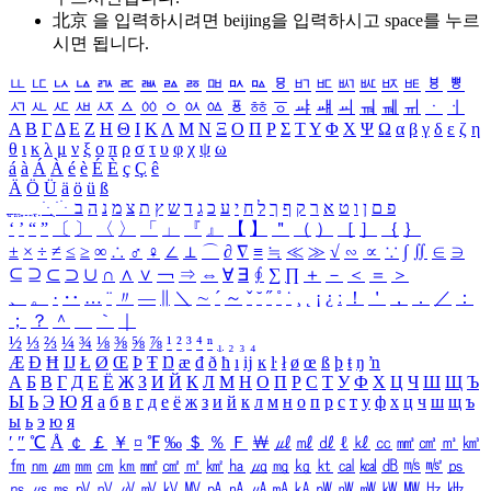
北京 을 입력하시려면
beijing
을 입력하시고 space를 누르
시면 됩니다.
ㅥ
ㅦ
ㅧ
ㅨ
ㅩ
ㅪ
ㅫ
ㅬ
ㅭ
ㅮ
ㅯ
ㅰ
ㅱ
ㅲ
ㅳ
ㅴ
ㅵ
ㅶ
ㅷ
ㅸ
ㅹ
ㅺ
ㅻ
ㅼ
ㅽ
ㅾ
ㅿ
ㆀ
ㆁ
ㆂ
ㆃ
ㆄ
ㆅ
ㆆ
ㆇ
ㆈ
ㆉ
ㆊ
ㆋ
ㆌ
ㆍ
ㆎ
Α
Β
Γ
Δ
Ε
Ζ
Η
Θ
Ι
Κ
Λ
Μ
Ν
Ξ
Ο
Π
Ρ
Σ
Τ
Υ
Φ
Χ
Ψ
Ω
α
β
γ
δ
ε
ζ
η
θ
ι
κ
λ
μ
ν
ξ
ο
π
ρ
σ
τ
υ
φ
χ
ψ
ω
á
à
Á
À
é
è
É
È
ç
Ç
ê
Ä
Ö
Ü
ä
ö
ü
ß
ְ
ֳ
ֲ
ֱ
ָ
ַ
ֵ
ֶ
ִ
ֹ
ּ
ֻ
ׂ
ׁ
ּ
ב
ה
נ
מ
צ
ת
ץ
ש
ד
ג
כ
ע
י
ח
ל
ך
ף
ק
ר
א
ט
ו
ן
ם
פ
‘
’
“
”
〔
〕
〈
〉
「
」
『
』
【
】
＂
（
）
［
］
｛
｝
±
×
÷
≠
≤
≥
∞
∴
♂
♀
∠
⊥
⌒
∂
∇
≡
≒
≪
≫
√
∽
∝
∵
∫
∬
∈
∋
⊆
⊇
⊂
⊃
∪
∩
∧
∨
￢
⇒
⇔
∀
∃
∮
∑
∏
＋
－
＜
＝
＞
、
。
·
‥
…
¨
〃
―
∥
＼
∼
´
～
ˇ
˘
˝
˚
˙
¸
˛
¡
¿
ː
！
＇
，
．
／
：
；
？
＾
＿
｀
｜
½
⅓
⅔
¼
¾
⅛
⅜
⅝
⅞
¹
²
³
⁴
ⁿ
₁
₂
₃
₄
Æ
Ð
Ħ
Ĳ
Ł
Ø
Œ
Þ
Ŧ
Ŋ
æ
đ
ð
ħ
ı
ĳ
ĸ
ŀ
ł
ø
œ
ß
þ
ŧ
ŋ
ŉ
А
Б
В
Г
Д
Е
Ё
Ж
З
И
Й
К
Л
М
Н
О
П
Р
С
Т
У
Ф
Х
Ц
Ч
Ш
Щ
Ъ
Ы
Ь
Э
Ю
Я
а
б
в
г
д
е
ё
ж
з
и
й
к
л
м
н
о
п
р
с
т
у
ф
х
ц
ч
ш
щ
ъ
ы
ь
э
ю
я
′
″
℃
Å
￠
￡
￥
¤
℉
‰
＄
％
Ｆ
￦
㎕
㎖
㎗
ℓ
㎘
㏄
㎣
㎤
㎥
㎦
㎙
㎚
㎛
㎜
㎝
㎞
㎟
㎠
㎡
㎢
㏊
㎍
㎎
㎏
㏏
㎈
㎉
㏈
㎧
㎨
㎰
㎱
㎲
㎳
㎴
㎵
㎶
㎷
㎸
㎹
㎀
㎁
㎂
㎃
㎄
㎺
㎻
㎽
㎾
㎿
㎐
㎑