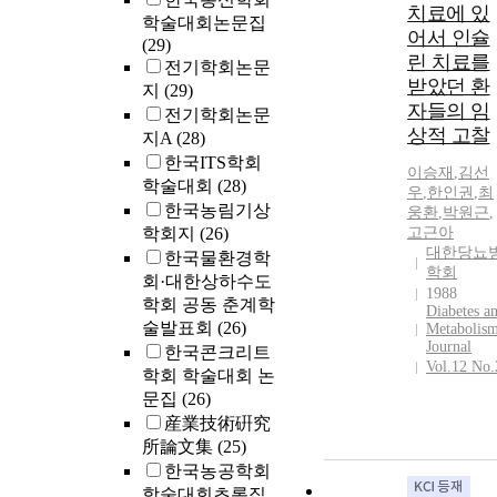
치료에 있
학술대회논문집
어서 인슐
(29)
린 치료를
전기학회논문
받았던 환
지
(29)
자들의 임
전기학회논문
상적 고찰
지A
(28)
한국ITS학회
이승재
,
김선
학술대회
(28)
우
,
한인권
,
최
한국농림기상
웅환
,
박원근
,
학회지
(26)
고근아
대한당뇨
한국물환경학
학회
회·대한상하수도
1988
학회 공동 춘계학
Diabetes a
술발표회
(26)
Metabolis
Journal
한국콘크리트
Vol.12 No.
학회 학술대회 논
문집
(26)
産業技術硏究
所論文集
(25)
한국농공학회
학술대회초록집