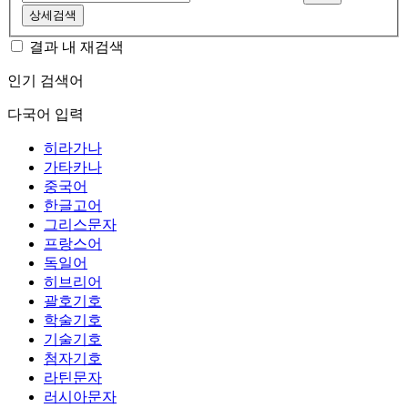
상세검색
결과 내 재검색
인기 검색어
다국어 입력
히라가나
가타카나
중국어
한글고어
그리스문자
프랑스어
독일어
히브리어
괄호기호
학술기호
기술기호
첨자기호
라틴문자
러시아문자