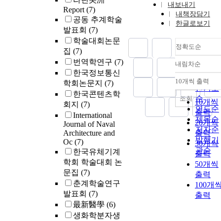
내보내기
Report
(7)
내책장담기
공동 추계학술
한글로보기
발표회
(7)
학술대회논문
정확도순
집
(7)
번역학연구
(7)
내림차순
정확도
한국정보통신
순
10개씩 출력
학회논문지
(7)
내림차
인기도
한국콘텐츠학
순
조회
10개씩
회지
(7)
연도순
출력
International
제목순
20개씩
Journal of Naval
저자순
Architecture and
출력
발행기
Oc
(7)
30개씩
관순
한국유체기계
출력
학회 학술대회 논
50개씩
문집
(7)
출력
춘계학술연구
100개
발표회
(7)
출력
最新醫學
(6)
생화학분자생