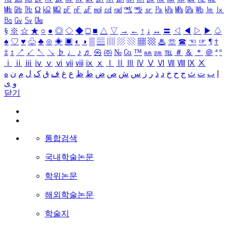
㎒
㎓
㎔
Ω
㏀
㏁
㎊
㎋
㎌
㏖
㏅
㎭
㎮
㎯
㏛
㎩
㎪
㎫
㎬
㏝
㏐
㏓
㏃
㏉
㏜
㏆
§
※
☆
★
○
●
◎
◇
◆
□
■
△
▽
→
←
↑
↓
↔
〓
◁
◀
▷
▶
♤
♠
♡
♥
♧
♣
⊙
◈
▣
◐
◑
▒
▤
▥
▨
▧
▦
▩
♨
☏
☎
☜
☞
¶
†
‡
↕
↗
↙
↖
↘
♭
♩
♪
♬
㉿
㈜
№
㏇
™
㏂
㏘
℡
＃
＆
＊
＠
ª
º
ⅰ
ⅱ
ⅲ
ⅳ
ⅴ
ⅵ
ⅶ
ⅷ
ⅸ
ⅹ
Ⅰ
Ⅱ
Ⅲ
Ⅳ
Ⅴ
Ⅵ
Ⅶ
Ⅷ
Ⅸ
Ⅹ
ا
ب
ت
ث
ج
ح
خ
د
ذ
ر
ز
س
ش
ص
ض
ط
ظ
ع
غ
ف
ق
ک
ل
م
ن
ه
و
ی
닫기
통합검색
국내학술논문
학위논문
해외학술논문
학술지