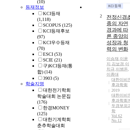
(10)
등재정보
KCI등재
2
전정신경
(1,118)
종의 자연
SCOPUS
(125)
경과에 따
KCI등재후보
른 종양의
(97)
성장과 청
KCI우수등재
(70)
력의 변화
ESCI
(53)
이승재
,
이윤
SCIE
(21)
지
,
김보경
,
이
구)KCI등재(통
치규
,
이병돈
,
합)
(14)
이종대
3903
(5)
대한이비
학술지명
후과학회
대한전기학회
2019
대한이비
학술대회 논문집
후과학회
(176)
두경부외
한경MONEY
학
(125)
Vol.62
대한기계학회
No.12
춘추학술대회