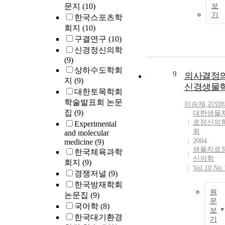
문지
(10)
보
기
한국스포츠학
회지
(10)
구결연구
(10)
신경정신의학
(9)
상하수도학회
9
의사결정
지
(9)
신경생물
대한토목학회
학술발표회 논문
이승재
,
김양
집
(9)
대한생물
료정신의
Experimental
회
and molecular
2004
medicine
(9)
생물치료
한국체육과학
신의학
회지
(9)
Vol.10 No.
경쟁저널
(9)
한국방재학회
원
논문집
(9)
문
국어학
(8)
보
한국대기환경
기