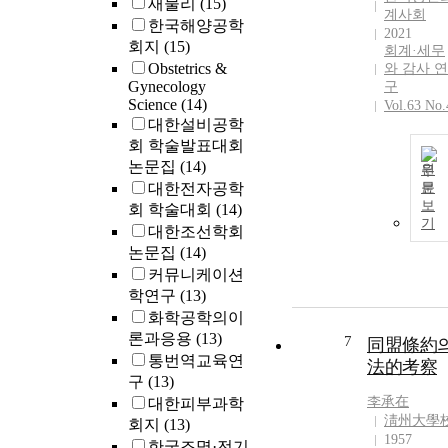
새물리
(15)
계사회
한국해양공학
2021
회지
(15)
회계·세무
Obstetrics &
와 감사 연
Gynecology
구
Science
(14)
Vol.63 No.
대한설비공학
회 학술발표대회
논문집
(14)
원
대한전자공학
문
보
회 학술대회
(14)
기
대한조선학회
논문집
(14)
커뮤니케이션
학연구
(13)
화학공학의이
론과응용
(13)
7
同盟條約
통번역교육연
法的考察
구
(13)
李承在
대한피부과학
淸州大學
회지
(13)
1957
한국조명·전기