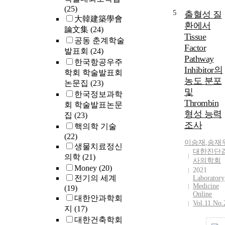
(25)
5
출혈성 질
大韓建築學會
환에서
論文集
(24)
Tissue
공동 춘계학술
Factor
발표회
(24)
Pathway
한국항공우주
Inhibitor의
학회 학술발표회
농도 분포
논문집
(23)
및
한국정보과학
Thrombin
회 학술발표논문
형성 능력
집
(23)
조사
핵의학 기술
(22)
이승재
,
송재
생물치료정신
대한진단
의학
(21)
사의학회
Money
(20)
2021
전기의 세계
Laboratory
Medicine
(19)
Online
대한안과학회
Vol.11 No.
지
(17)
대한건축학회