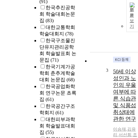
(91)
한국추진공학
원
회 학술대회논문
문
집
(83)
보
기
대한교통학회
학술대회지
(78)
한국구조물진
단유지관리공학
회 학술발표회 논
문집
(71)
한국기계가공
3
50세 이상
학회 춘추계학술
성인과 노
대회 논문집
(68)
인의 우울
한국공업화학
여부에 따
회 연구논문 초록
른 식습관
집
(61)
및 식품섭
한국공간구조
취상태에
학회지
(61)
관한 연구
대한피부과학
회 학술발표대회
이승재
,
김유
집
(55)
리
,
서선희
,
조