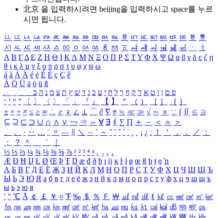
北京 을 입력하시려면
beijing
을 입력하시고 space를 누르
시면 됩니다.
ㅥ
ㅦ
ㅧ
ㅨ
ㅩ
ㅪ
ㅫ
ㅬ
ㅭ
ㅮ
ㅯ
ㅰ
ㅱ
ㅲ
ㅳ
ㅴ
ㅵ
ㅶ
ㅷ
ㅸ
ㅹ
ㅺ
ㅻ
ㅼ
ㅽ
ㅾ
ㅿ
ㆀ
ㆁ
ㆂ
ㆃ
ㆄ
ㆅ
ㆆ
ㆇ
ㆈ
ㆉ
ㆊ
ㆋ
ㆌ
ㆍ
ㆎ
Α
Β
Γ
Δ
Ε
Ζ
Η
Θ
Ι
Κ
Λ
Μ
Ν
Ξ
Ο
Π
Ρ
Σ
Τ
Υ
Φ
Χ
Ψ
Ω
α
β
γ
δ
ε
ζ
η
θ
ι
κ
λ
μ
ν
ξ
ο
π
ρ
σ
τ
υ
φ
χ
ψ
ω
á
à
Á
À
é
è
É
È
ç
Ç
ê
Ä
Ö
Ü
ä
ö
ü
ß
ְ
ֳ
ֲ
ֱ
ָ
ַ
ֵ
ֶ
ִ
ֹ
ּ
ֻ
ׂ
ׁ
ּ
ב
ה
נ
מ
צ
ת
ץ
ש
ד
ג
כ
ע
י
ח
ל
ך
ף
ק
ר
א
ט
ו
ן
ם
פ
‘
’
“
”
〔
〕
〈
〉
「
」
『
』
【
】
＂
（
）
［
］
｛
｝
±
×
÷
≠
≤
≥
∞
∴
♂
♀
∠
⊥
⌒
∂
∇
≡
≒
≪
≫
√
∽
∝
∵
∫
∬
∈
∋
⊆
⊇
⊂
⊃
∪
∩
∧
∨
￢
⇒
⇔
∀
∃
∮
∑
∏
＋
－
＜
＝
＞
、
。
·
‥
…
¨
〃
―
∥
＼
∼
´
～
ˇ
˘
˝
˚
˙
¸
˛
¡
¿
ː
！
＇
，
．
／
：
；
？
＾
＿
｀
｜
½
⅓
⅔
¼
¾
⅛
⅜
⅝
⅞
¹
²
³
⁴
ⁿ
₁
₂
₃
₄
Æ
Ð
Ħ
Ĳ
Ł
Ø
Œ
Þ
Ŧ
Ŋ
æ
đ
ð
ħ
ı
ĳ
ĸ
ŀ
ł
ø
œ
ß
þ
ŧ
ŋ
ŉ
А
Б
В
Г
Д
Е
Ё
Ж
З
И
Й
К
Л
М
Н
О
П
Р
С
Т
У
Ф
Х
Ц
Ч
Ш
Щ
Ъ
Ы
Ь
Э
Ю
Я
а
б
в
г
д
е
ё
ж
з
и
й
к
л
м
н
о
п
р
с
т
у
ф
х
ц
ч
ш
щ
ъ
ы
ь
э
ю
я
′
″
℃
Å
￠
￡
￥
¤
℉
‰
＄
％
Ｆ
￦
㎕
㎖
㎗
ℓ
㎘
㏄
㎣
㎤
㎥
㎦
㎙
㎚
㎛
㎜
㎝
㎞
㎟
㎠
㎡
㎢
㏊
㎍
㎎
㎏
㏏
㎈
㎉
㏈
㎧
㎨
㎰
㎱
㎲
㎳
㎴
㎵
㎶
㎷
㎸
㎹
㎀
㎁
㎂
㎃
㎄
㎺
㎻
㎽
㎾
㎿
㎐
㎑