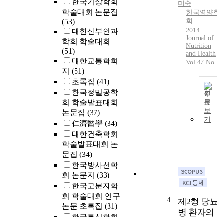
한국기상학회
미숙
학술대회 논문집
한국영양
(53)
회
2014
대한산부인과
Journal of
학회 학술대회
Nutrition
(51)
and Health
대한교통학회
Vol.47 No.
지
(51)
초록집
(41)
한국정밀공학
원
회 학술발표대회
문
보
논문집
(37)
기
仁濟醫學
(34)
대한건축학회
학술발표대회 논
문집
(34)
한국방사선학
회 논문지
(33)
한국고분자학
회 학술대회 연구
4
제2형 당
논문 초록집
(31)
병 환자의
한국통신학회