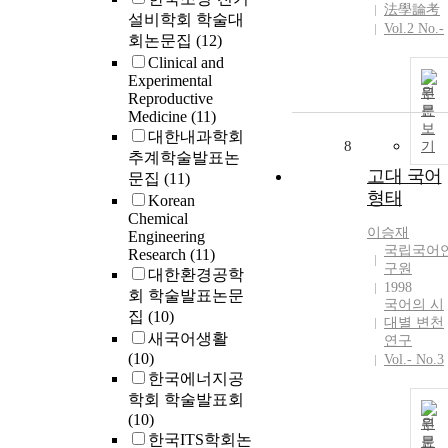
法學論考
설비학회 학술대
Vol.2 No.-
회논문집
(12)
Clinical and
Experimental
원
Reproductive
문
Medicine
(11)
보
대한내과학회
8
기
추계학술발표논
고대 국어
문집
(11)
형태
Korean
Chemical
이승재
Engineering
국립국어
Research
(11)
구원
대한환경공학
1998
회 학술발표논문
국어의 시
집
(10)
대별 변천
새국어생활
연구
(10)
Vol.- No.3
한국에너지공
학회 학술발표회
(10)
원
한국ITS학회논
문