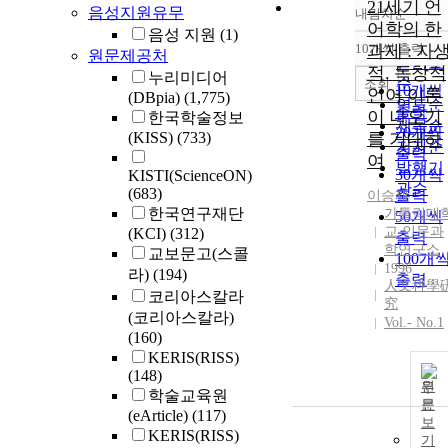
21세기 언
음성지원유무
내림차순
정확도
어학의 한
음성 지원
(1)
순
10개씩 출력
과제 : 자
원문제공처
내림차
인기도
적. 독창적
누리미디어
순
조회
10개씩
언어 이론
(DBpia)
(1,775)
연도순
출력
이 나오기
한국학술정보
제목순
20개씩
(KISS)
(733)
를 기대하
저자순
출력
여
발행기
30개씩
KISTI(ScienceON)
관순
(683)
출력
이승재
한국연구재단
가톨릭대
50개씩
교 인문과
(KCI)
(312)
출력
학연구소
교보문고(스콜
100개
1996
라)
(194)
출력
人文科學
코리아스칼라
究
(코리아스칼라)
Vol.- No.1
(160)
KERIS(RISS)
(148)
원
학술교육원
문
(eArticle)
(117)
보
KERIS(RISS)
기