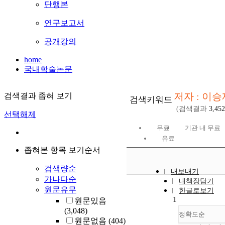
단행본
연구보고서
공개강의
home
국내학술논문
저자 : 이승
검색결과 좁혀 보기
검색키워드
(검색결과
3,452
선택해제
무료
기관 내 무료
유료
좁혀본 항목 보기순서
검색량순
내보내기
가나다순
내책장담기
원문유무
한글로보기
1
원문있음
(3,048)
정확도순
원문없음
(404)