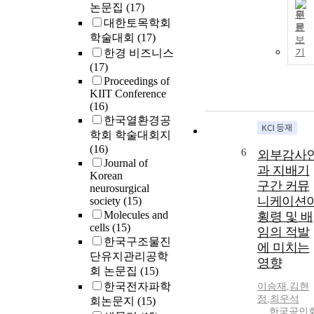
논문집
(17)
원
대한토목학회
문
학술대회
(17)
보
한경 비즈니스
기
(17)
Proceedings of
KIIT Conference
(16)
한국열환경공
학회 학술대회지
(16)
6
외부감사
Journal of
과 지배기
Korean
구간 커뮤
neurosurgical
니케이션
society
(15)
Molecules and
횡령 및 배
cells
(15)
임의 적발
한국구조물진
에 미치는
단유지관리공학
영향
회 논문집
(15)
한국전자파학
이승재
,
김현
정
,
최우석
회논문지
(15)
한국공인