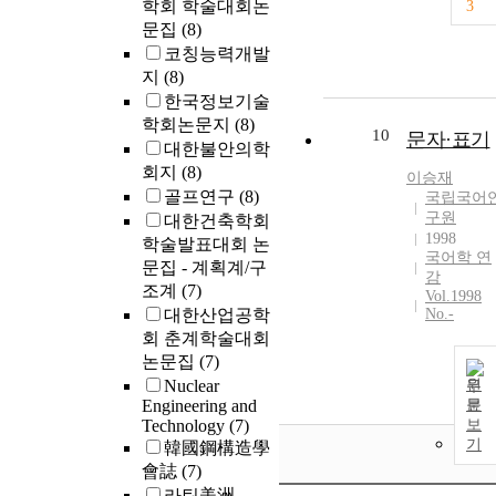
학회 학술대회논
3
문집
(8)
코칭능력개발
지
(8)
한국정보기술
학회논문지
(8)
10
문자·표기
대한불안의학
회지
(8)
이승재
골프연구
(8)
국립국어
구원
대한건축학회
1998
학술발표대회 논
국어학 연
문집 - 계획계/구
감
조계
(7)
Vol.1998
대한산업공학
No.-
회 춘계학술대회
논문집
(7)
Nuclear
원
Engineering and
문
Technology
(7)
보
기
韓國鋼構造學
會誌
(7)
라틴美洲