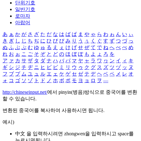
단위기호
일반기호
로마자
아랍어
あ
ぁ
か
が
さ
ざ
た
だ
な
は
ば
ぱ
ま
や
ゃ
ら
わ
ゎ
ん
い
ぃ
き
ぎ
し
じ
ち
ぢ
に
ひ
び
ぴ
み
り
う
ぅ
く
ぐ
す
ず
つ
づ
っ
ぬ
ふ
ぶ
ぷ
む
ゆ
ゅ
る
え
ぇ
け
げ
せ
ぜ
て
で
ね
へ
べ
ぺ
め
れ
お
ぉ
こ
ご
そ
ぞ
と
ど
の
ほ
ぼ
ぽ
も
よ
ょ
ろ
を
ア
ァ
カ
サ
ザ
タ
ダ
ナ
ハ
バ
パ
マ
ヤ
ャ
ラ
ワ
ヮ
ン
イ
ィ
キ
ギ
シ
ジ
チ
ヂ
ニ
ヒ
ビ
ピ
ミ
リ
ウ
ゥ
ク
グ
ス
ズ
ツ
ヅ
ッ
ヌ
フ
ブ
プ
ム
ユ
ュ
ル
エ
ェ
ケ
ゲ
セ
ゼ
テ
デ
ヘ
ベ
ペ
メ
レ
オ
ォ
コ
ゴ
ソ
ゾ
ト
ド
ノ
ホ
ボ
ポ
モ
ヨ
ョ
ロ
ヲ
―
http://chineseinput.net/
에서 pinyin(병음)방식으로 중국어를 변환
할 수 있습니다.
변환된 중국어를 복사하여 사용하시면 됩니다.
예시)
中文 을 입력하시려면
zhongwen
을 입력하시고 space를
누르시면됩니다.