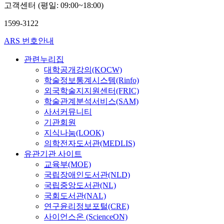
고객센터 (평일: 09:00~18:00)
1599-3122
ARS 번호안내
관련누리집
대학공개강의(KOCW)
학술정보통계시스템(Rinfo)
외국학술지지원센터(FRIC)
학술관계분석서비스(SAM)
사서커뮤니티
기관회원
지식나눔(LOOK)
의학전자도서관(MEDLIS)
유관기관 사이트
교육부(MOE)
국립장애인도서관(NLD)
국립중앙도서관(NL)
국회도서관(NAL)
연구윤리정보포털(CRE)
사이언스온 (ScienceON)