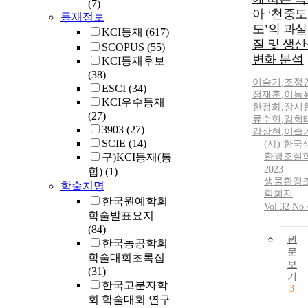
(7)
아 ‘천중
등재정보
도’의 과실
KCI등재
(617)
질 및 생
SCOPUS
(55)
변화 분석
KCI등재후보
(38)
이슬기
,
조정
ESCI
(34)
정재훈
,
이동
KCI우수등재
한점화
,
장시
(27)
류수현
,
김희
3903
(27)
강상현
,
이슬
SCIE
(14)
(사) 한국
구)KCI등재(통
환경조절
2023
합)
(1)
생물환경
학술지명
학회지
한국원예학회
Vol.32 No.
학술발표요지
(84)
원
한국농공학회
문
학술대회초록집
보
(31)
기
한국고분자학
3
회 학술대회 연구