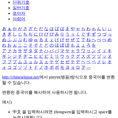
단위기호
일반기호
로마자
아랍어
あ
ぁ
か
が
さ
ざ
た
だ
な
は
ば
ぱ
ま
や
ゃ
ら
わ
ゎ
ん
い
ぃ
き
ぎ
し
じ
ち
ぢ
に
ひ
び
ぴ
み
り
う
ぅ
く
ぐ
す
ず
つ
づ
っ
ぬ
ふ
ぶ
ぷ
む
ゆ
ゅ
る
え
ぇ
け
げ
せ
ぜ
て
で
ね
へ
べ
ぺ
め
れ
お
ぉ
こ
ご
そ
ぞ
と
ど
の
ほ
ぼ
ぽ
も
よ
ょ
ろ
を
ア
ァ
カ
サ
ザ
タ
ダ
ナ
ハ
バ
パ
マ
ヤ
ャ
ラ
ワ
ヮ
ン
イ
ィ
キ
ギ
シ
ジ
チ
ヂ
ニ
ヒ
ビ
ピ
ミ
リ
ウ
ゥ
ク
グ
ス
ズ
ツ
ヅ
ッ
ヌ
フ
ブ
プ
ム
ユ
ュ
ル
エ
ェ
ケ
ゲ
セ
ゼ
テ
デ
ヘ
ベ
ペ
メ
レ
オ
ォ
コ
ゴ
ソ
ゾ
ト
ド
ノ
ホ
ボ
ポ
モ
ヨ
ョ
ロ
ヲ
―
http://chineseinput.net/
에서 pinyin(병음)방식으로 중국어를 변환
할 수 있습니다.
변환된 중국어를 복사하여 사용하시면 됩니다.
예시)
中文 을 입력하시려면
zhongwen
을 입력하시고 space를
누르시면됩니다.