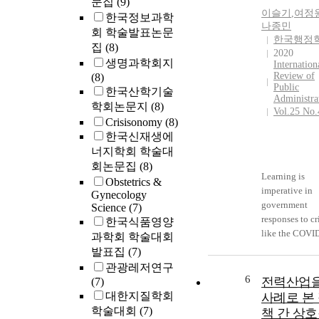
문집
(9)
이슬기
,
여정
한국정보과학
나종민
회 학술발표논문
한국행정
집
(8)
2020
생명과학회지
Internation
Review of
(8)
Public
한국산학기술
Administra
학회논문지
(8)
Vol.25 No.
Crisisonomy
(8)
한국신재생에
너지학회 학술대
회논문집
(8)
Learning is
Obstetrics &
imperative in
Gynecology
government
Science
(7)
responses to cr
한국식품영양
like the COVI
과학회 학술대회
pandemic. Thi
발표집
(7)
study examine
관광레저연구
the South Kor
6
전력산업
(7)
and United Sta
대한지질학회
사례로 본
governments’
학술대회
(7)
책 간 상
responses to