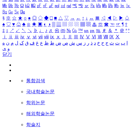
㎒
㎓
㎔
Ω
㏀
㏁
㎊
㎋
㎌
㏖
㏅
㎭
㎮
㎯
㏛
㎩
㎪
㎫
㎬
㏝
㏐
㏓
㏃
㏉
㏜
㏆
§
※
☆
★
○
●
◎
◇
◆
□
■
△
▽
→
←
↑
↓
↔
〓
◁
◀
▷
▶
♤
♠
♡
♥
♧
♣
⊙
◈
▣
◐
◑
▒
▤
▥
▨
▧
▦
▩
♨
☏
☎
☜
☞
¶
†
‡
↕
↗
↙
↖
↘
♭
♩
♪
♬
㉿
㈜
№
㏇
™
㏂
㏘
℡
＃
＆
＊
＠
ª
º
ⅰ
ⅱ
ⅲ
ⅳ
ⅴ
ⅵ
ⅶ
ⅷ
ⅸ
ⅹ
Ⅰ
Ⅱ
Ⅲ
Ⅳ
Ⅴ
Ⅵ
Ⅶ
Ⅷ
Ⅸ
Ⅹ
ا
ب
ت
ث
ج
ح
خ
د
ذ
ر
ز
س
ش
ص
ض
ط
ظ
ع
غ
ف
ق
ک
ل
م
ن
ه
و
ی
닫기
통합검색
국내학술논문
학위논문
해외학술논문
학술지