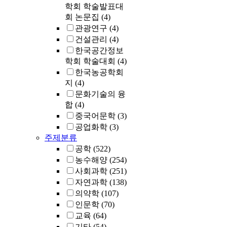
학회 학술발표대
회 논문집
(4)
관광연구
(4)
건설관리
(4)
한국공간정보
학회 학술대회
(4)
한국농공학회
지
(4)
문화기술의 융
합
(4)
중국어문학
(3)
공업화학
(3)
주제분류
공학
(522)
농수해양
(254)
사회과학
(251)
자연과학
(138)
의약학
(107)
인문학
(70)
교육
(64)
기타
(54)