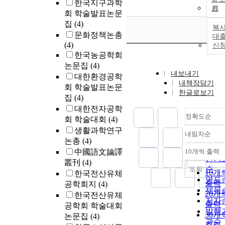
한국지구과학
기
회 학술발표논문
집
(4)
복사
문화정책논총
대
(4)
신
한국농공학회
논문집
(4)
내보내기
대한환경공학
내책장담기
회 학술발표논문
한글로보기
집
(4)
대한전자공학
정확도순
회 학술대회
(4)
생활과학연구
내림차순
정확
논총
(4)
순
中國語文論譯
10개씩 출력
내림
인기
叢刊
(4)
순
조회
10개
한국전산유체
연도
출력
공학회지
(4)
제목
20개
한국전산유체
저자
출력
공학회 학술대회
발행
30개
논문집
(4)
관순