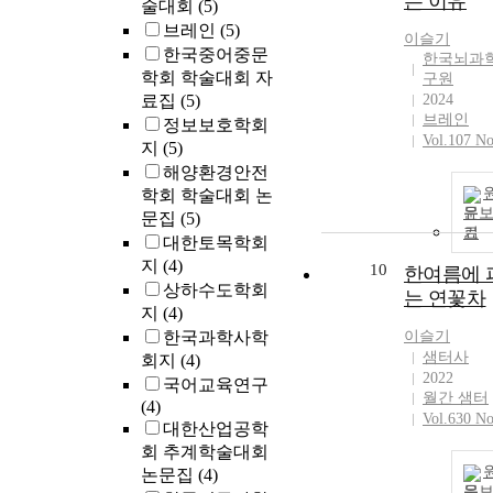
는 이유
술대회
(5)
브레인
(5)
이슬기
한국중어중문
한국뇌과
학회 학술대회 자
구원
료집
(5)
2024
브레인
정보보호학회
Vol.107 No
지
(5)
해양환경안전
학회 학술대회 논
문
문집
(5)
기
대한토목학회
지
(4)
10
한여름에 
상하수도학회
는 연꽃차
지
(4)
한국과학사학
이슬기
샘터사
회지
(4)
2022
국어교육연구
월간 샘터
(4)
Vol.630 No
대한산업공학
회 추계학술대회
논문집
(4)
문