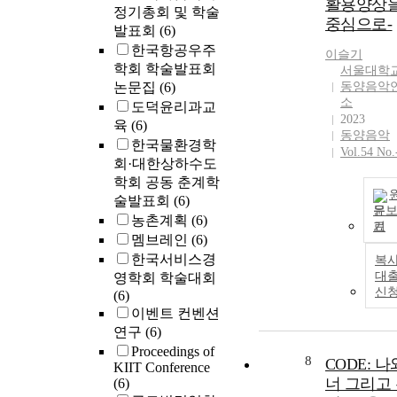
활용양상
common opera
정기총회 및 학술
중심으로-
framework. Th
발표회
(6)
efficacy of
한국항공우주
이슬기
learning is
학회 학술발표회
서울대학
enhanced whe
논문집
(6)
동양음악
double-loop
소
도덕윤리과교
learning is
2023
육
(6)
followed by
동양음악
한국물환경학
single-loop
Vol.54 No.
회·대한상하수도
learning that
학회 공동 춘계학
embeds new
술발표회
(6)
structures and
문
농촌계획
(6)
operational
기
멤브레인
(6)
procedures. Th
한국서비스경
findings also
복사
suggest that
대
영학회 학술대회
신
intercrisis lear
(6)
facilitates
이벤트 컨벤션
intracrisis lear
연구
(6)
and that politi
Proceedings of
8
CODE: 나
support is criti
KIIT Conference
너 그리고
(6)
for inducing cr