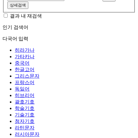
상세검색
결과 내 재검색
인기 검색어
다국어 입력
히라가나
가타카나
중국어
한글고어
그리스문자
프랑스어
독일어
히브리어
괄호기호
학술기호
기술기호
첨자기호
라틴문자
러시아문자