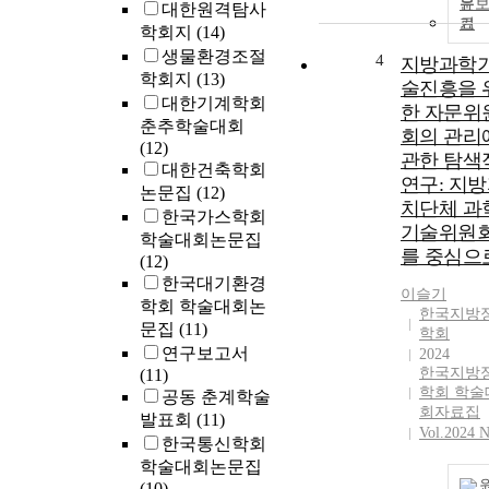
문
대한원격탐사
기
학회지
(14)
생물환경조절
4
지방과학
학회지
(13)
술진흥을 
대한기계학회
한 자문위
춘추학술대회
회의 관리
(12)
관한 탐색
대한건축학회
연구: 지
논문집
(12)
치단체 과
한국가스학회
기술위원
학술대회논문집
를 중심으
(12)
한국대기환경
이슬기
학회 학술대회논
한국지방
문집
(11)
학회
연구보고서
2024
한국지방
(11)
학회 학술
공동 춘계학술
회자료집
발표회
(11)
Vol.2024 N
한국통신학회
학술대회논문집
(10)