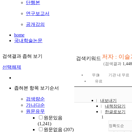
단행본
연구보고서
공개강의
home
국내학술논문
저자 : 이슬
검색결과 좁혀 보기
검색키워드
(검색결과
1,448
선택해제
무료
기관 내 무료
유료
좁혀본 항목 보기순서
검색량순
내보내기
가나다순
내책장담기
원문유무
한글로보기
1
원문있음
(1,241)
정확도순
원문없음
(207)