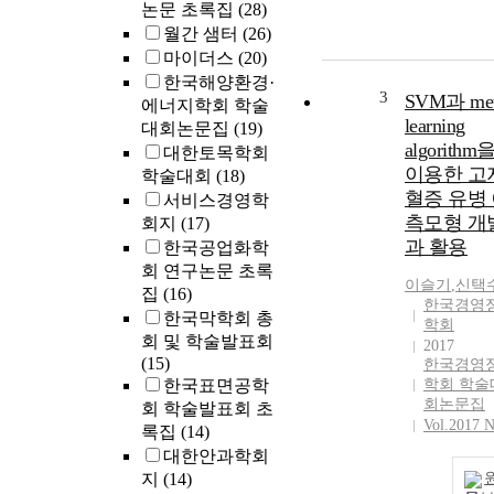
논문 초록집
(28)
월간 샘터
(26)
마이더스
(20)
한국해양환경·
3
SVM과 met
에너지학회 학술
learning
대회논문집
(19)
algorithm
대한토목학회
이용한 고
학술대회
(18)
혈증 유병
서비스경영학
측모형 개
회지
(17)
과 활용
한국공업화학
회 연구논문 초록
이슬기
,
신택
집
(16)
한국경영
한국막학회 총
학회
회 및 학술발표회
2017
(15)
한국경영
한국표면공학
학회 학술
회논문집
회 학술발표회 초
Vol.2017 N
록집
(14)
대한안과학회
지
(14)