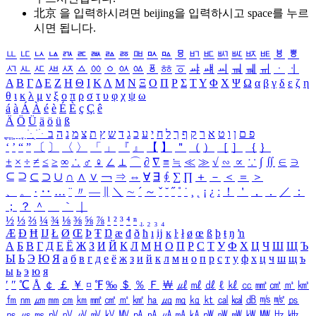
北京 을 입력하시려면
beijing
을 입력하시고 space를 누르
시면 됩니다.
ㅥ
ㅦ
ㅧ
ㅨ
ㅩ
ㅪ
ㅫ
ㅬ
ㅭ
ㅮ
ㅯ
ㅰ
ㅱ
ㅲ
ㅳ
ㅴ
ㅵ
ㅶ
ㅷ
ㅸ
ㅹ
ㅺ
ㅻ
ㅼ
ㅽ
ㅾ
ㅿ
ㆀ
ㆁ
ㆂ
ㆃ
ㆄ
ㆅ
ㆆ
ㆇ
ㆈ
ㆉ
ㆊ
ㆋ
ㆌ
ㆍ
ㆎ
Α
Β
Γ
Δ
Ε
Ζ
Η
Θ
Ι
Κ
Λ
Μ
Ν
Ξ
Ο
Π
Ρ
Σ
Τ
Υ
Φ
Χ
Ψ
Ω
α
β
γ
δ
ε
ζ
η
θ
ι
κ
λ
μ
ν
ξ
ο
π
ρ
σ
τ
υ
φ
χ
ψ
ω
á
à
Á
À
é
è
É
È
ç
Ç
ê
Ä
Ö
Ü
ä
ö
ü
ß
ְ
ֳ
ֲ
ֱ
ָ
ַ
ֵ
ֶ
ִ
ֹ
ּ
ֻ
ׂ
ׁ
ּ
ב
ה
נ
מ
צ
ת
ץ
ש
ד
ג
כ
ע
י
ח
ל
ך
ף
ק
ר
א
ט
ו
ן
ם
פ
‘
’
“
”
〔
〕
〈
〉
「
」
『
』
【
】
＂
（
）
［
］
｛
｝
±
×
÷
≠
≤
≥
∞
∴
♂
♀
∠
⊥
⌒
∂
∇
≡
≒
≪
≫
√
∽
∝
∵
∫
∬
∈
∋
⊆
⊇
⊂
⊃
∪
∩
∧
∨
￢
⇒
⇔
∀
∃
∮
∑
∏
＋
－
＜
＝
＞
、
。
·
‥
…
¨
〃
―
∥
＼
∼
´
～
ˇ
˘
˝
˚
˙
¸
˛
¡
¿
ː
！
＇
，
．
／
：
；
？
＾
＿
｀
｜
½
⅓
⅔
¼
¾
⅛
⅜
⅝
⅞
¹
²
³
⁴
ⁿ
₁
₂
₃
₄
Æ
Ð
Ħ
Ĳ
Ł
Ø
Œ
Þ
Ŧ
Ŋ
æ
đ
ð
ħ
ı
ĳ
ĸ
ŀ
ł
ø
œ
ß
þ
ŧ
ŋ
ŉ
А
Б
В
Г
Д
Е
Ё
Ж
З
И
Й
К
Л
М
Н
О
П
Р
С
Т
У
Ф
Х
Ц
Ч
Ш
Щ
Ъ
Ы
Ь
Э
Ю
Я
а
б
в
г
д
е
ё
ж
з
и
й
к
л
м
н
о
п
р
с
т
у
ф
х
ц
ч
ш
щ
ъ
ы
ь
э
ю
я
′
″
℃
Å
￠
￡
￥
¤
℉
‰
＄
％
Ｆ
￦
㎕
㎖
㎗
ℓ
㎘
㏄
㎣
㎤
㎥
㎦
㎙
㎚
㎛
㎜
㎝
㎞
㎟
㎠
㎡
㎢
㏊
㎍
㎎
㎏
㏏
㎈
㎉
㏈
㎧
㎨
㎰
㎱
㎲
㎳
㎴
㎵
㎶
㎷
㎸
㎹
㎀
㎁
㎂
㎃
㎄
㎺
㎻
㎽
㎾
㎿
㎐
㎑