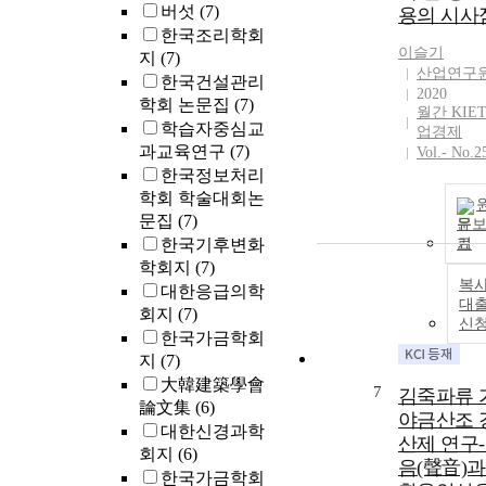
버섯
(7)
용의 시사
COVID-19 fro
한국조리학회
comparative
이슬기
지
(7)
perspective. T
산업연구
한국건설관리
analysis focus
2020
학회 논문집
(7)
on crisis learn
월간 KIE
학습자중심교
conducted bef
업경제
과교육연구
(7)
and during the
Vol.- No.2
COVID-19
한국정보처리
outbreak, usin
학회 학술대회논
the conceptual
문집
(7)
문
categories of
한국기후변화
기
intercrisis/intr
학회지
(7)
is learning and
복사
대한응급의학
single-/double
대
회지
(7)
신
p learning. Th
한국가금학회
findings sugge
지
(7)
that double-lo
大韓建築學會
intercrisis lear
7
김죽파류 
論文集
(6)
allows for mor
야금산조 
대한신경과학
effective crisis
산제 연구
회지
(6)
management b
음(聲音)과
한국가금학회
(re)developing