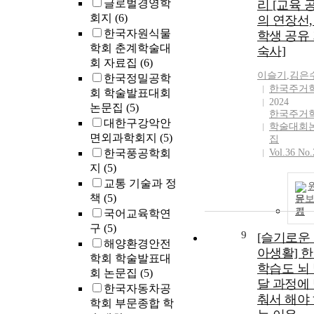
글로벌경영학
learning. The
리 [교육 
paper conclud
회지
(6)
의 연장선,
with theoretica
한국자원식물
학생 공유
and practical
학회 춘계학술대
숙사]
implications fo
회 자료집
(6)
crisis learning.
이슬기
,
김은
한국정밀공학
한국주거
회 학술발표대회
2024
논문집
(5)
한국주거
대한구강악안
학술대회
면외과학회지
(5)
집
한국풍공학회
Vol.36 No.
지
(5)
교통 기술과 정
책
(5)
문
기
국어교육학연
구
(5)
9
[슬기로운
해양환경안전
아생활] 
학회 학술발표대
학습도 뇌
회 논문집
(5)
달 과정에
한국자동차공
춰서 해야
학회 부문종합 학