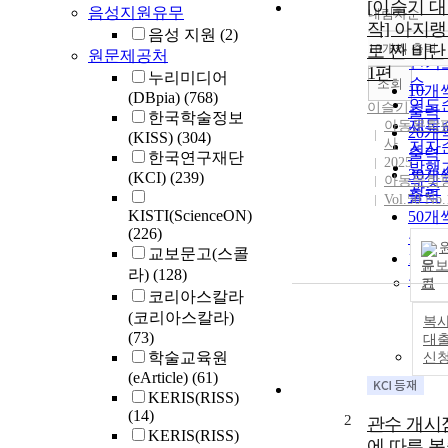
[이슬기 
음성지원유무
내림차순
정확
작] 아지
음성 지원
(2)
순
로 짠 비단
10개씩 출력
원문제공처
내림
인기
1편
누리미디어
순
조회
10개
(DBpia)
(768)
연도
이슬기
출력
한국학술정보
제목
아동문학
20개
(KISS)
(304)
사
저자
출력
한국연구재단
2025
발행
30개
(KCI)
(239)
아동문학
관순
출력
Vol.50 No.
KISTI(ScienceON)
50개
(226)
출력
교보문고(스콜
100
문
라)
(128)
출력
기
코리아스칼라
(코리아스칼라)
복사
(73)
대
학술교육원
신
(eArticle)
(61)
KERIS(RISS)
(14)
2
관수 개시
KERIS(RISS)
에 따른 