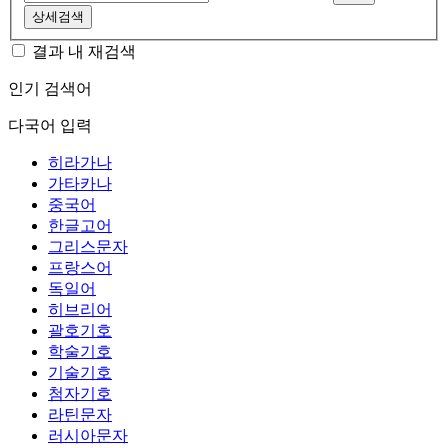
상세검색
결과 내 재검색
인기 검색어
다국어 입력
히라가나
가타카나
중국어
한글고어
그리스문자
프랑스어
독일어
히브리어
괄호기호
학술기호
기술기호
첨자기호
라틴문자
러시아문자