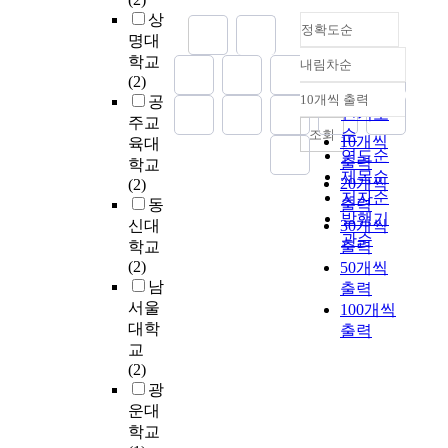
다
p
상
리
0
.
정확도순
e
터
세
명대
2
r
러
의
학교
1
내림차순
정확도
i
시
중
(2)
세
순
e
가
년
10개씩 출력
공
기
내림차순
인기도
n
삶
여
에
주교
순
조회
c
의
성
10개씩
는
육대
연도순
e
만
을
헤
출력
학교
제목순
m
족
대
어
20개씩
(2)
저자순
i
도
상
,
동
출력
d
발행기
에
으
메
신대
30개씩
d
관순
미
로
이
학교
출력
l
치
하
크
(2)
50개씩
e
는
였
업
남
출력
s
직
으
,
서울
100개씩
c
접
며
피
대학
출력
h
적
,
부
교
o
영
총
관
(2)
o
향
7
리
광
l
과
1
,
운대
s
함
5
네
학교
t
께
부
일