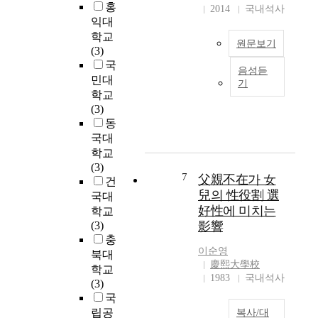
r
서
서
홍
2014
국내석사
a
자
뷰
익대
m
기
티
학교
o
원문보기
효
관
(3)
n
능
리
국
음성듣
a
감
인
뷰
민대
기
n
의
식
티
학교
g
매
과
산
(3)
e
개
경
업
동
r
효
험
의
국대
,
과
이
종
학교
s
와
행
류
(3)
u
온
복
는
7
父親不在가 女
건
i
라
감
헤
兒의 性役割 選
국대
c
인
에
어
好性에 미치는
학교
i
사
미
,
(3)
影響
d
회
치
피
충
a
참
는
부
이순영
북대
l
여
영
,
慶熙大學校
학교
t
활
향
패
1983
국내석사
(3)
h
동
을
션
국
o
의
연
,
립공
복사/대
u
조
구
네