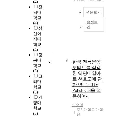
(4)
e
인
전
c
의
남대
원문보기
t
디
학교
s
지
음성듣
(4)
o
털
본
기
성
f
리
연
신여
a
터
구
n
자대
러
는
g
학교
시
중
e
(4)
가
년
r
경
삶
여
c
의
성
북대
6
한국 전통문양
o
만
의
학교
모티브를 적용
n
족
뷰
(3)
한 웨딩네일아
t
도
티
고
트 선호도에 관
r
에
관
려대
한 연구 : -UV
o
미
리
학교
Polish Gel을 적
l
치
행
(3)
용하여-
p
는
동
계
r
영
에
명대
이순영
o
향
따
학교
조선대학교 대학
g
에
라
(3)
원