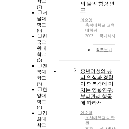
학교
의 물의 함량 연
a
이
(7)
구
i
순
서
m
영
울대
이순영
e
복
학교
충북대학교 교육
d
지
(6)
대학원
a
경
한
2003
국내석사
t
영
국교
e
학
원대
원문보기
x
과
학교
a
협
(5)
m
성
전
i
대
5
중년여성의 뷰
북대
n
학
티 인식과 경험
학교
i
교
이 행복감에 미
(5)
n
대
한
치는 영향연구:
g
학
양대
뷰티관리 행동
t
원
학교
에 따라서
h
본
(4)
e
연
경
이순영
e
구
조선대학교 대학
희대
f
는
원
학교
f
노
2019
국내박사