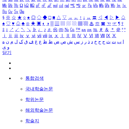
㎒
㎓
㎔
Ω
㏀
㏁
㎊
㎋
㎌
㏖
㏅
㎭
㎮
㎯
㏛
㎩
㎪
㎫
㎬
㏝
㏐
㏓
㏃
㏉
㏜
㏆
§
※
☆
★
○
●
◎
◇
◆
□
■
△
▽
→
←
↑
↓
↔
〓
◁
◀
▷
▶
♤
♠
♡
♥
♧
♣
⊙
◈
▣
◐
◑
▒
▤
▥
▨
▧
▦
▩
♨
☏
☎
☜
☞
¶
†
‡
↕
↗
↙
↖
↘
♭
♩
♪
♬
㉿
㈜
№
㏇
™
㏂
㏘
℡
＃
＆
＊
＠
ª
º
ⅰ
ⅱ
ⅲ
ⅳ
ⅴ
ⅵ
ⅶ
ⅷ
ⅸ
ⅹ
Ⅰ
Ⅱ
Ⅲ
Ⅳ
Ⅴ
Ⅵ
Ⅶ
Ⅷ
Ⅸ
Ⅹ
ا
ب
ت
ث
ج
ح
خ
د
ذ
ر
ز
س
ش
ص
ض
ط
ظ
ع
غ
ف
ق
ک
ل
م
ن
ه
و
ی
닫기
통합검색
국내학술논문
학위논문
해외학술논문
학술지