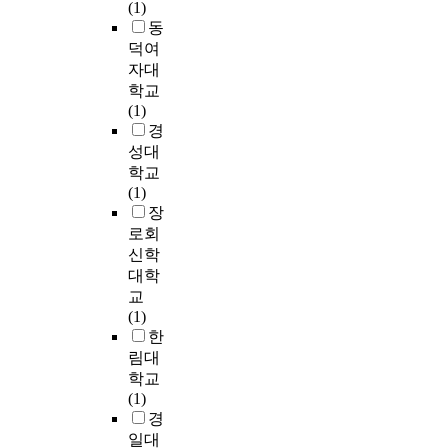
o
절
하
,
(1)
f
효
거
메
동
t
과
나
이
덕여
h
를
표
크
자대
i
분
기
업
학교
s
석
되
숍
(1)
s
하
지
,
경
t
였
않
네
성대
u
다
은
일
학교
d
.
불
숍
(1)
y
연
성
등
장
w
구
실
으
로회
e
대
한
로
신학
r
상
응
각
대학
e
은
답
기
교
2
노
을
분
(1)
0
인
제
리
한
s
이
외
됨
림대
t
며
한
으
학교
u
,
6
로
(1)
d
서
6
서
경
e
울
8
각
일대
n
경
부
업