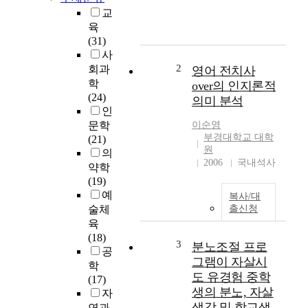
의
교
디
육
지
(31)
털
사
리
2
회과
영어 전치사
터
학
over의 인지론적
러
(24)
의미 분석
시
인
가
문학
이순영
삶
부경대학교 대학
(21)
의
원
의
만
2006
국내석사
약학
족
(19)
도
예
복사/대
에
술체
출신청
미
육
치
(18)
3
는
분노조절 프로
공
영
그램이 자살시
학
향
도 유경험 중학
(17)
:
생의 분노, 자살
자
자
생각 및 학교생
연과