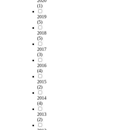
2020
m
자
)
단
(1)
o
료
,
으
n
수
일
로
2019
g
집
원
발
(5)
2
은
배
전
0
2
치
2018
,
s
(5)
0
분
여
t
2
산
성
2017
u
5
분
들
(3)
d
년
석
의
e
1
(
활
2016
n
2
O
발
(4)
t
월
n
한
s
2
e
사
2015
o
7
-
회
(2)
f
일
w
진
f
부
a
출
2014
i
터
y
과
(4)
n
2
A
함
a
0
N
2013
께
l
(2)
2
O
미
s
6
V
에