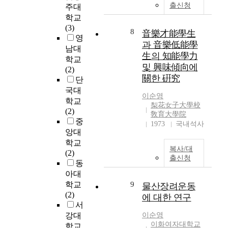
출신청
주대
g
절
하
일
h
학교
효
였
로
t
(3)
과
다
네
8
音樂才能學生
s
영
를
.
일
과 音樂低能學
a
남대
검
아
生의 知能學力
n
증
실
학교
트
및 興味傾向에
d
하
증
(2)
는
關한 硏究
s
는
분
단
최
c
데
석
국대
근
이순영
h
목
을
2
학교
梨花女子大學校
o
적
위
0
(2)
敎育大學院
o
이
하
세
중
1973
국내석사
l
있
여
기
앙대
l
다
설
에
학교
복사/대
i
.
문
접
(2)
출신청
f
이
지
어
동
e
를
방
들
아대
a
위
식
면
학교
9
물산장려운동
d
해
을
서
(2)
에 대한 연구
j
인
사
사
서
u
구
용
회
강대
이순영
s
학
하
시
이화여자대학교
학교