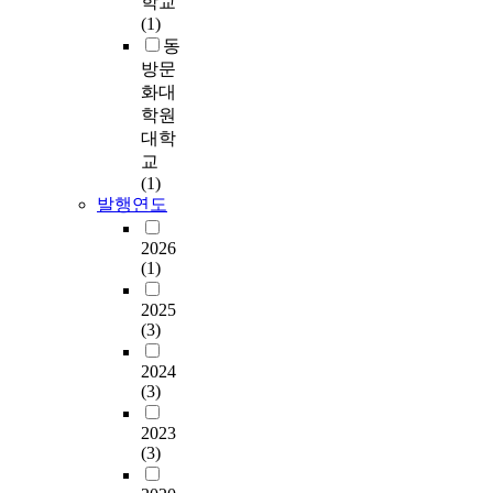
학교
세
s
를
도
(1)
기
c
밝
분
동
의
h
힌
석
네
방문
o
시
,
일
화대
o
설
기
아
학원
l
을
술
트
대학
i
직
통
는
교
n
접
계
소
(1)
B
방
분
비
발행연도
u
문
석
자
k
하
,
의
2026
-
여
T
다
(1)
g
설
-
양
u
문
검
2025
한
,
(3)
지
정
아
B
를
(
름
2024
u
배
t
다
(3)
s
부
-
움
a
하
t
표
2023
n
였
e
현
(3)
.
다
s
의
A
.
t
수