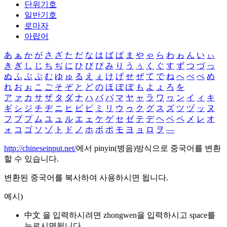
단위기호
일반기호
로마자
아랍어
あ
ぁ
か
が
さ
ざ
た
だ
な
は
ば
ぱ
ま
や
ゃ
ら
わ
ゎ
ん
い
ぃ
き
ぎ
し
じ
ち
ぢ
に
ひ
び
ぴ
み
り
う
ぅ
く
ぐ
す
ず
つ
づ
っ
ぬ
ふ
ぶ
ぷ
む
ゆ
ゅ
る
え
ぇ
け
げ
せ
ぜ
て
で
ね
へ
べ
ぺ
め
れ
お
ぉ
こ
ご
そ
ぞ
と
ど
の
ほ
ぼ
ぽ
も
よ
ょ
ろ
を
ア
ァ
カ
サ
ザ
タ
ダ
ナ
ハ
バ
パ
マ
ヤ
ャ
ラ
ワ
ヮ
ン
イ
ィ
キ
ギ
シ
ジ
チ
ヂ
ニ
ヒ
ビ
ピ
ミ
リ
ウ
ゥ
ク
グ
ス
ズ
ツ
ヅ
ッ
ヌ
フ
ブ
プ
ム
ユ
ュ
ル
エ
ェ
ケ
ゲ
セ
ゼ
テ
デ
ヘ
ベ
ペ
メ
レ
オ
ォ
コ
ゴ
ソ
ゾ
ト
ド
ノ
ホ
ボ
ポ
モ
ヨ
ョ
ロ
ヲ
―
http://chineseinput.net/
에서 pinyin(병음)방식으로 중국어를 변환
할 수 있습니다.
변환된 중국어를 복사하여 사용하시면 됩니다.
예시)
中文 을 입력하시려면
zhongwen
을 입력하시고 space를
누르시면됩니다.