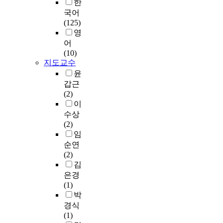
한
s
수
높
성
국어
t
된
은
과
(125)
u
설
관
독
영
d
문
심
창
어
e
지
을
성
(10)
n
중
나
이
지도교수
t
불
타
보
윤
s
성
냈
여
갑근
w
실
으
지
(2)
e
응
며
는
이
r
답
,
조
수상
e
및
나
형
(2)
d
결
이
예
임
e
측
가
술
s
순연
치
들
의
i
(2)
가
어
한
g
김
포
도
부
n
은경
함
외
분
a
(1)
된
모
으
t
박
부
관
로
e
수
리
경식
서
d
를
를
(1)
그