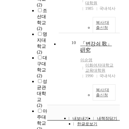
t
적
여
장
대학원
(2)
m
특
자
의
1985
국내석사
조
e
성
료
확
선대
n
에
를
대
학교
복사/대
t
따
수
와
출신청
(2)
o
른
집
함
명
f
삶
하
께
지대
s
의
였
10
일
「변강쇠 歌」
학교
u
만
고
반
硏究
(2)
i
족
전
인
대
c
도
국
이순영
들
구대
i
이화여자대학교
의
에
에
학교
교육대학원
d
차
거
게
(2)
1990
국내석사
e
이
주
대
성
a
를
하
중
균관
t
확
고
화
복사/대
대학
t
인
있
되
출신청
교
e
하
는
기
(2)
m
고
3
시
아
p
,
5
작
t
주대
디
세
하
내보내기
내책장담기
e
학교
지
~
였
한글로보기
x
(2)
털
6