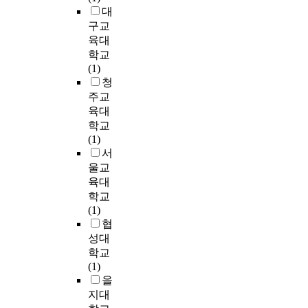
h
,
P
히
대
g
설
S
정
구교
r
문
S
리
육대
a
참
2
와
학교
d
여
3
칼
(1)
e
의
통
라
청
,
사
계
만
주교
a
를
패
바
육대
t
확
키
르
학교
t
인
지
는
(1)
e
하
프
케
서
n
는
로
어
울교
d
사
그
에
육대
i
전
램
만
학교
n
조
을
국
(1)
g
사
사
한
협
H
를
용
되
m
성대
거
하
었
i
학교
쳐
였
으
d
(1)
참
으
나
d
을
여
며
2
l
동
,
지대
1
e
의
빈