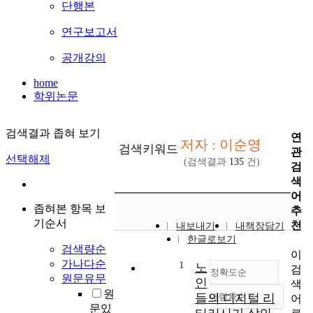
단행본
연구보고서
공개강의
home
학위논문
검색결과 좁혀 보기
연
저자 : 이순영
검색키워드
관
선택해제
(검색결과
135
건)
검
색
어
좁혀본 항목 보
추
기순서
천
내보내기
내책장담기
한글로보기
검색량순
이
가나다순
1
노
검
정확도순
원문유무
인
색
원
들의 디지털 리
내림차순
어
정확도
문있