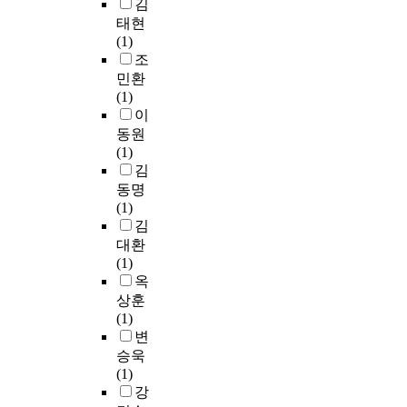
a
제
위
김
의
s
외
해
태현
미
t
하
시
(1)
가
h
고
간
조
비
e
,
과
슷
민환
c
최
비
하
(1)
o
종
용
며
이
n
3
을
전
동원
t
4
투
통
(1)
r
5
자
문
김
o
부
해
양
동명
l
의
야
은
(1)
g
설
한
한
김
r
문
다
민
대환
o
지
고
족
(1)
u
를
생
의
옥
p
분
각
독
상훈
.
석
하
특
(1)
T
자
는
한
변
h
료
것
성
승욱
e
로
으
격
(1)
a
활
로
을
강
n
용
나
지