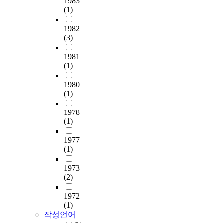
1983
전
t
(1)
5
의
도
a
0
뷰
이
1982
l
부
티
루
(3)
g
가
관
어
r
회
심
졌
1981
o
수
도
다
(1)
u
되
의
.
p
어
경
1980
,
약
우
네
(1)
a
9
중
일
n
2
년
아
1978
d
%
여
트
(1)
t
의
성
와
h
회
들
1977
한
e
(1)
수
은
국
o
율
피
전
1973
t
을
부
통
(2)
h
보
관
문
e
였
리
양
1972
r
다
에
은
(1)
1
.
가
창
작성언어
0
회
장
작