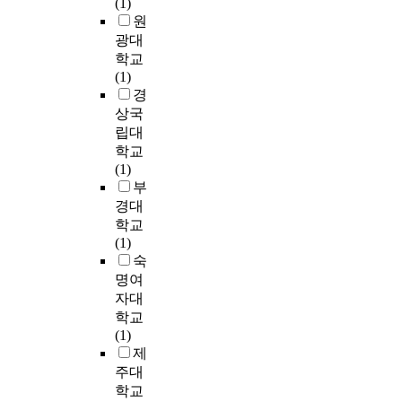
(1)
u
자
의
아
원
d
기
설
트
광대
e
효
문
라
학교
n
능
지
는
(1)
t
감
를
미
경
s
의
배
용
상국
.
매
포
의
립대
T
개
하
분
학교
h
효
여
류
(1)
e
과
수
와
부
p
와
거
동
경대
a
온
된
시
r
학교
라
6
에
t
(1)
인
7
헤
i
숙
사
9
어
c
명여
회
부
숍
i
참
중
자대
,
p
여
이
학교
피
a
활
중
(1)
부
n
동
표
제
관
t
의
기
리
주대
s
조
를
숍
학교