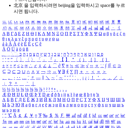
北京 을 입력하시려면
beijing
을 입력하시고 space를 누르
시면 됩니다.
ㅥ
ㅦ
ㅧ
ㅨ
ㅩ
ㅪ
ㅫ
ㅬ
ㅭ
ㅮ
ㅯ
ㅰ
ㅱ
ㅲ
ㅳ
ㅴ
ㅵ
ㅶ
ㅷ
ㅸ
ㅹ
ㅺ
ㅻ
ㅼ
ㅽ
ㅾ
ㅿ
ㆀ
ㆁ
ㆂ
ㆃ
ㆄ
ㆅ
ㆆ
ㆇ
ㆈ
ㆉ
ㆊ
ㆋ
ㆌ
ㆍ
ㆎ
Α
Β
Γ
Δ
Ε
Ζ
Η
Θ
Ι
Κ
Λ
Μ
Ν
Ξ
Ο
Π
Ρ
Σ
Τ
Υ
Φ
Χ
Ψ
Ω
α
β
γ
δ
ε
ζ
η
θ
ι
κ
λ
μ
ν
ξ
ο
π
ρ
σ
τ
υ
φ
χ
ψ
ω
á
à
Á
À
é
è
É
È
ç
Ç
ê
Ä
Ö
Ü
ä
ö
ü
ß
ְ
ֳ
ֲ
ֱ
ָ
ַ
ֵ
ֶ
ִ
ֹ
ּ
ֻ
ׂ
ׁ
ּ
ב
ה
נ
מ
צ
ת
ץ
ש
ד
ג
כ
ע
י
ח
ל
ך
ף
ק
ר
א
ט
ו
ן
ם
פ
‘
’
“
”
〔
〕
〈
〉
「
」
『
』
【
】
＂
（
）
［
］
｛
｝
±
×
÷
≠
≤
≥
∞
∴
♂
♀
∠
⊥
⌒
∂
∇
≡
≒
≪
≫
√
∽
∝
∵
∫
∬
∈
∋
⊆
⊇
⊂
⊃
∪
∩
∧
∨
￢
⇒
⇔
∀
∃
∮
∑
∏
＋
－
＜
＝
＞
、
。
·
‥
…
¨
〃
―
∥
＼
∼
´
～
ˇ
˘
˝
˚
˙
¸
˛
¡
¿
ː
！
＇
，
．
／
：
；
？
＾
＿
｀
｜
½
⅓
⅔
¼
¾
⅛
⅜
⅝
⅞
¹
²
³
⁴
ⁿ
₁
₂
₃
₄
Æ
Ð
Ħ
Ĳ
Ł
Ø
Œ
Þ
Ŧ
Ŋ
æ
đ
ð
ħ
ı
ĳ
ĸ
ŀ
ł
ø
œ
ß
þ
ŧ
ŋ
ŉ
А
Б
В
Г
Д
Е
Ё
Ж
З
И
Й
К
Л
М
Н
О
П
Р
С
Т
У
Ф
Х
Ц
Ч
Ш
Щ
Ъ
Ы
Ь
Э
Ю
Я
а
б
в
г
д
е
ё
ж
з
и
й
к
л
м
н
о
п
р
с
т
у
ф
х
ц
ч
ш
щ
ъ
ы
ь
э
ю
я
′
″
℃
Å
￠
￡
￥
¤
℉
‰
＄
％
Ｆ
￦
㎕
㎖
㎗
ℓ
㎘
㏄
㎣
㎤
㎥
㎦
㎙
㎚
㎛
㎜
㎝
㎞
㎟
㎠
㎡
㎢
㏊
㎍
㎎
㎏
㏏
㎈
㎉
㏈
㎧
㎨
㎰
㎱
㎲
㎳
㎴
㎵
㎶
㎷
㎸
㎹
㎀
㎁
㎂
㎃
㎄
㎺
㎻
㎽
㎾
㎿
㎐
㎑