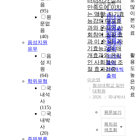
터러시가 삶의
로
순
10개씩 출력
음
내림차순
많
만족도에 미치
인기도
(95)
이
는 영향: 자기효
순
조회
10개씩
원
본
능감의 매개효
연도순
출력
문없
자
과와 온라인 사
제목순
20개씩
음
료
회참여 조절 효
저자순
(40)
출력
발행기
과 이 순 영 : 자
음성지원
30개씩
관순
기효능감의 매
유무
출력
개효과와 온라
활
음
50개씩
용
인 사회참여 조
성 지
출력
도
절 효과검증
원
100개씩
높
(64)
출력
이순영
학위유형
은
협성대학교 일반
자
국
대학원
료
내석
2026
국내박사
사
(115)
원문보기
국
내박
목차검
노
사
색조회
인
(20)
들
주제분류