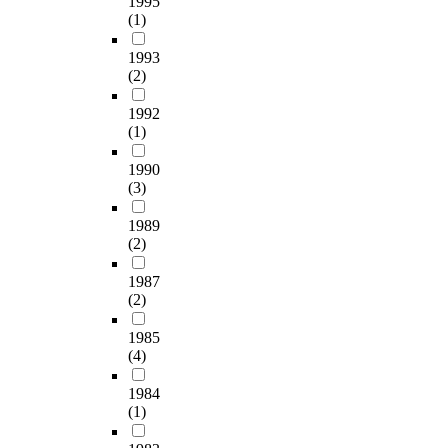
1995
e
간
티
자
(1)
s
보
중
인
e
호
요
의
1993
l
센
성
개
(2)
e
터
인
발
c
등
식
이
1992
t
에
을
요
(1)
e
총
조
구
d
3
사
1990
되
a
(3)
8
한
었
s
0
결
고
1989
t
부
과
따
(2)
h
를
는
라
e
배
다
서
1987
e
부
음
활
(2)
x
하
과
발
p
였
같
한
1985
e
으
다
네
(4)
r
며
.
일
i
,
조
숍
1984
m
그
사
의
(1)
e
중
대
발
n
3
상