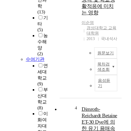
기
활적응에 미치
학
효
(13)
는 영향
능
기
감
이순영
타
의
경성대학교 교육
(5)
매
대학원
농
개
2013
국내석사
수해
효
양
과
원문보기
(2)
와
수여기관
온
목차검
연
T
라
색조회
세대
h
인
i
학교
사
음성듣
s
(9)
회
기
s
부
참
t
산대
여
u
조
학교
d
절
(8)
4
Dimroth-
y
효
이
Reichardt Betaine
h
과
화여
ET-30 Dye에 의
a
검
자대
한 유기 용매속
s
증