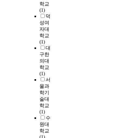
학교
t
기
를
계
(1)
s
지
최
의
덕
w
역
종
발
성여
h
에
분
전
o
자대
소
석
이
o
학교
재
에
요
f
(1)
한
사
구
s
대
노
용
되
e
인
하
구한
었
v
복
였
의대
다
e
지
다
.
학교
n
시
.
(1)
t
설
본
또
서
h
을
연
한
울과
a
대
구
과
학기
n
상
자
거
술대
d
으
료
의
학교
e
로
의
네
(1)
i
하
분
일
수
g
였
석
은
원대
h
으
은
단
학교
t
며
S
순
(1)