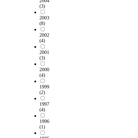
2004
n
역
다
회
(3)
d
에
음
에
i
소
과
2003
서
t
(8)
재
같
의
i
한
다
성
2002
o
노
.
공
(4)
n
인
적
s
복
첫
전
2001
,
지
째
략
(3)
1
관
,
으
0
,
중
로
2000
s
노
년
이
(4)
t
인
여
어
u
마
성
짐
1999
d
을
의
에
(2)
e
회
뷰
따
n
관
티
1997
라
t
(4)
,
관
창
s
노
심
의
1996
w
인
도
적
(1)
e
주
와
인
r
야
뷰
디