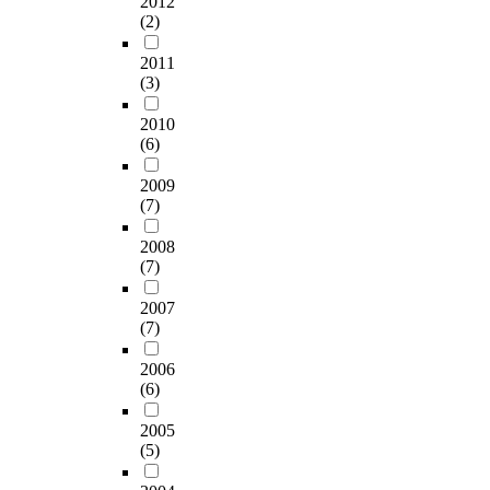
2012
u
년
A
대
(2)
b
1
)
한
j
월
,
관
2011
e
3
신
심
(3)
c
0
뢰
도
t
일
도
가
2010
s
까
분
급
(6)
w
지
석
증
h
실
을
하
2009
o
시
실
면
(7)
m
되
시
서
e
었
하
2008
개
t
(7)
다
였
성
t
.
다
있
2007
h
설
.
는
(7)
e
문
이
a
지
본
미
2006
b
는
연
지
(6)
o
서
구
연
v
울
의
출
2005
e
경
결
이
(5)
c
기
과
곧
o
지
는
사