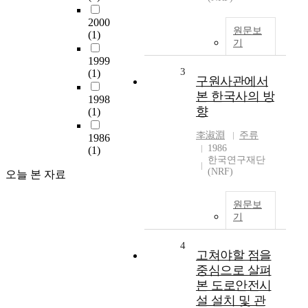
2000
원문보
(1)
기
1999
3
(1)
구원사관에서
본 한국사의 방
1998
향
(1)
李淑淵
주류
1986
1986
(1)
한국연구재단
(NRF)
오늘 본 자료
원문보
기
4
고쳐야할 점을
중심으로 살펴
본 도로안전시
설 설치 및 관