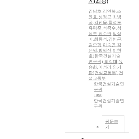
계(최종)
김남호
,
김연복
,
조
윤호
,
성정곤
,
최병
국
,
김진욱
,
황성도
,
유평준
,
석종수
,
성
원모
,
권수안
,
박상
미
,
최동석
,
김병곤
,
김준형
,
이숙연
,
김
은영
,
방영선
,
이현
호(한국건설기술
연구원)
,
최길대
,
유
승화
,
이성리
,
인기
환(건설교통부)
,
건
설교통부
한국건설기술연
구원
1998
한국건설기술연
구원
원문보
기