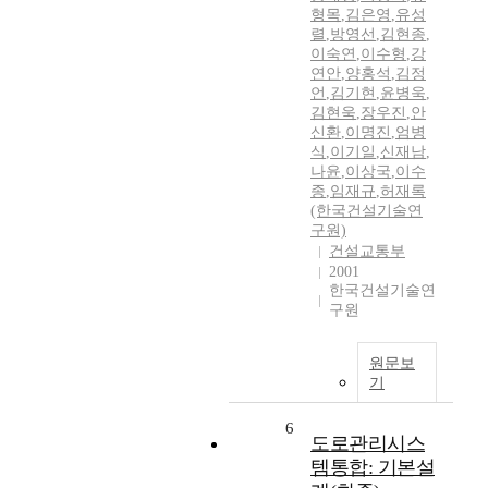
형목
,
김은영
,
유성
렬
,
방영선
,
김현종
,
이숙연
,
이수형
,
강
연안
,
양홍석
,
김정
언
,
김기현
,
윤병욱
,
김현욱
,
장우진
,
안
신환
,
이명진
,
엄병
식
,
이기일
,
신재남
,
나윤
,
이상국
,
이수
종
,
임재규
,
허재록
(한국건설기술연
구원)
건설교통부
2001
한국건설기술연
구원
원문보
기
6
도로관리시스
템통합: 기본설