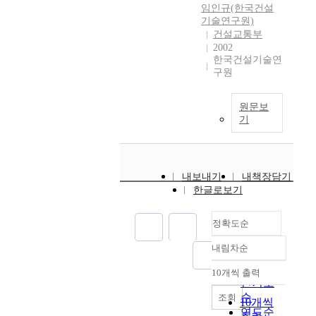
임인규(한국건설
기술연구원)
건설교통부
2002
한국건설기술연
구원
원문보
기
내보내기
내책장담기
한글로보기
정확도순
내림차순
정확도
순
10개씩 출력
내림차순
인기도
순
조회
10개씩
연도순