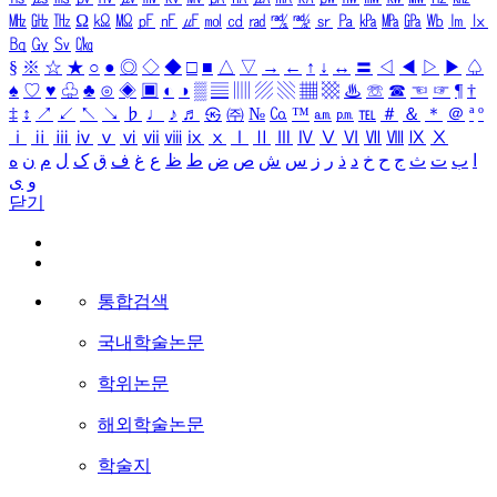
㎒
㎓
㎔
Ω
㏀
㏁
㎊
㎋
㎌
㏖
㏅
㎭
㎮
㎯
㏛
㎩
㎪
㎫
㎬
㏝
㏐
㏓
㏃
㏉
㏜
㏆
§
※
☆
★
○
●
◎
◇
◆
□
■
△
▽
→
←
↑
↓
↔
〓
◁
◀
▷
▶
♤
♠
♡
♥
♧
♣
⊙
◈
▣
◐
◑
▒
▤
▥
▨
▧
▦
▩
♨
☏
☎
☜
☞
¶
†
‡
↕
↗
↙
↖
↘
♭
♩
♪
♬
㉿
㈜
№
㏇
™
㏂
㏘
℡
＃
＆
＊
＠
ª
º
ⅰ
ⅱ
ⅲ
ⅳ
ⅴ
ⅵ
ⅶ
ⅷ
ⅸ
ⅹ
Ⅰ
Ⅱ
Ⅲ
Ⅳ
Ⅴ
Ⅵ
Ⅶ
Ⅷ
Ⅸ
Ⅹ
ا
ب
ت
ث
ج
ح
خ
د
ذ
ر
ز
س
ش
ص
ض
ط
ظ
ع
غ
ف
ق
ک
ل
م
ن
ه
و
ی
닫기
통합검색
국내학술논문
학위논문
해외학술논문
학술지