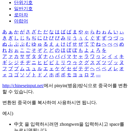
단위기호
일반기호
로마자
아랍어
あ
ぁ
か
が
さ
ざ
た
だ
な
は
ば
ぱ
ま
や
ゃ
ら
わ
ゎ
ん
い
ぃ
き
ぎ
し
じ
ち
ぢ
に
ひ
び
ぴ
み
り
う
ぅ
く
ぐ
す
ず
つ
づ
っ
ぬ
ふ
ぶ
ぷ
む
ゆ
ゅ
る
え
ぇ
け
げ
せ
ぜ
て
で
ね
へ
べ
ぺ
め
れ
お
ぉ
こ
ご
そ
ぞ
と
ど
の
ほ
ぼ
ぽ
も
よ
ょ
ろ
を
ア
ァ
カ
サ
ザ
タ
ダ
ナ
ハ
バ
パ
マ
ヤ
ャ
ラ
ワ
ヮ
ン
イ
ィ
キ
ギ
シ
ジ
チ
ヂ
ニ
ヒ
ビ
ピ
ミ
リ
ウ
ゥ
ク
グ
ス
ズ
ツ
ヅ
ッ
ヌ
フ
ブ
プ
ム
ユ
ュ
ル
エ
ェ
ケ
ゲ
セ
ゼ
テ
デ
ヘ
ベ
ペ
メ
レ
オ
ォ
コ
ゴ
ソ
ゾ
ト
ド
ノ
ホ
ボ
ポ
モ
ヨ
ョ
ロ
ヲ
―
http://chineseinput.net/
에서 pinyin(병음)방식으로 중국어를 변환
할 수 있습니다.
변환된 중국어를 복사하여 사용하시면 됩니다.
예시)
中文 을 입력하시려면
zhongwen
을 입력하시고 space를
누르시면됩니다.