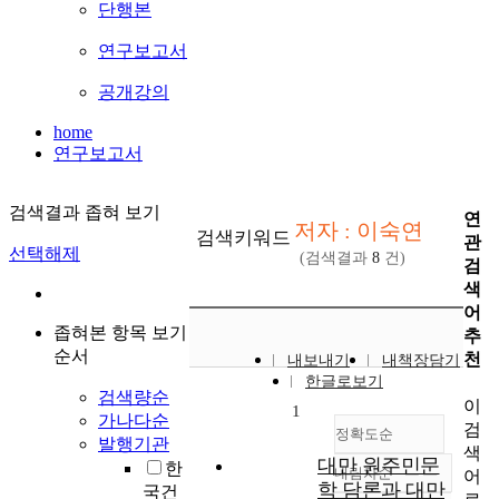
단행본
연구보고서
공개강의
home
연구보고서
검색결과 좁혀 보기
연
저자 : 이숙연
검색키워드
관
선택해제
(검색결과
8
건)
검
색
어
좁혀본 항목 보기
추
순서
천
내보내기
내책장담기
한글로보기
검색량순
이
1
가나다순
검
정확도순
발행기관
색
대만 원주민문
한
내림차순
어
정확도
학 담론과 대만
국건