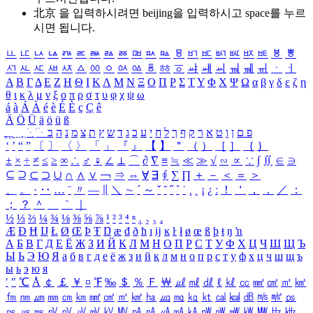
北京 을 입력하시려면
beijing
을 입력하시고 space를 누르
시면 됩니다.
ㅥ
ㅦ
ㅧ
ㅨ
ㅩ
ㅪ
ㅫ
ㅬ
ㅭ
ㅮ
ㅯ
ㅰ
ㅱ
ㅲ
ㅳ
ㅴ
ㅵ
ㅶ
ㅷ
ㅸ
ㅹ
ㅺ
ㅻ
ㅼ
ㅽ
ㅾ
ㅿ
ㆀ
ㆁ
ㆂ
ㆃ
ㆄ
ㆅ
ㆆ
ㆇ
ㆈ
ㆉ
ㆊ
ㆋ
ㆌ
ㆍ
ㆎ
Α
Β
Γ
Δ
Ε
Ζ
Η
Θ
Ι
Κ
Λ
Μ
Ν
Ξ
Ο
Π
Ρ
Σ
Τ
Υ
Φ
Χ
Ψ
Ω
α
β
γ
δ
ε
ζ
η
θ
ι
κ
λ
μ
ν
ξ
ο
π
ρ
σ
τ
υ
φ
χ
ψ
ω
á
à
Á
À
é
è
É
È
ç
Ç
ê
Ä
Ö
Ü
ä
ö
ü
ß
ְ
ֳ
ֲ
ֱ
ָ
ַ
ֵ
ֶ
ִ
ֹ
ּ
ֻ
ׂ
ׁ
ּ
ב
ה
נ
מ
צ
ת
ץ
ש
ד
ג
כ
ע
י
ח
ל
ך
ף
ק
ר
א
ט
ו
ן
ם
פ
‘
’
“
”
〔
〕
〈
〉
「
」
『
』
【
】
＂
（
）
［
］
｛
｝
±
×
÷
≠
≤
≥
∞
∴
♂
♀
∠
⊥
⌒
∂
∇
≡
≒
≪
≫
√
∽
∝
∵
∫
∬
∈
∋
⊆
⊇
⊂
⊃
∪
∩
∧
∨
￢
⇒
⇔
∀
∃
∮
∑
∏
＋
－
＜
＝
＞
、
。
·
‥
…
¨
〃
―
∥
＼
∼
´
～
ˇ
˘
˝
˚
˙
¸
˛
¡
¿
ː
！
＇
，
．
／
：
；
？
＾
＿
｀
｜
½
⅓
⅔
¼
¾
⅛
⅜
⅝
⅞
¹
²
³
⁴
ⁿ
₁
₂
₃
₄
Æ
Ð
Ħ
Ĳ
Ł
Ø
Œ
Þ
Ŧ
Ŋ
æ
đ
ð
ħ
ı
ĳ
ĸ
ŀ
ł
ø
œ
ß
þ
ŧ
ŋ
ŉ
А
Б
В
Г
Д
Е
Ё
Ж
З
И
Й
К
Л
М
Н
О
П
Р
С
Т
У
Ф
Х
Ц
Ч
Ш
Щ
Ъ
Ы
Ь
Э
Ю
Я
а
б
в
г
д
е
ё
ж
з
и
й
к
л
м
н
о
п
р
с
т
у
ф
х
ц
ч
ш
щ
ъ
ы
ь
э
ю
я
′
″
℃
Å
￠
￡
￥
¤
℉
‰
＄
％
Ｆ
￦
㎕
㎖
㎗
ℓ
㎘
㏄
㎣
㎤
㎥
㎦
㎙
㎚
㎛
㎜
㎝
㎞
㎟
㎠
㎡
㎢
㏊
㎍
㎎
㎏
㏏
㎈
㎉
㏈
㎧
㎨
㎰
㎱
㎲
㎳
㎴
㎵
㎶
㎷
㎸
㎹
㎀
㎁
㎂
㎃
㎄
㎺
㎻
㎽
㎾
㎿
㎐
㎑