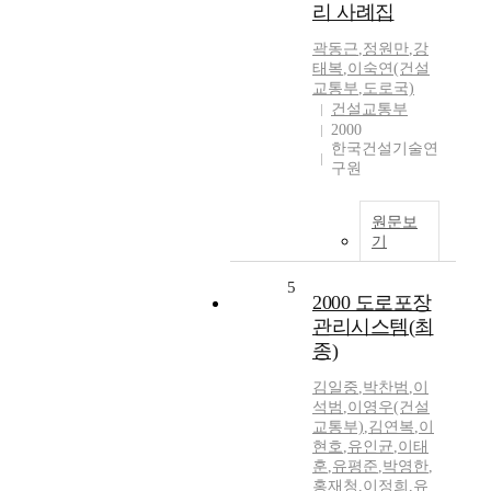
리 사례집
곽동근
,
정원만
,
강
태복
,
이숙연(건설
교통부
,
도로국)
건설교통부
2000
한국건설기술연
구원
원문보
기
5
2000 도로포장
관리시스템(최
종)
김일중
,
박찬범
,
이
석범
,
이영우(건설
교통부)
,
김연복
,
이
현호
,
유인균
,
이태
훈
,
유평준
,
박영한
,
홍재청
,
이정희
,
유