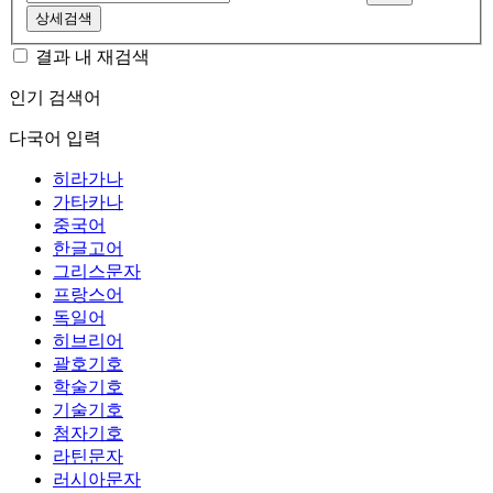
상세검색
결과 내 재검색
인기 검색어
다국어 입력
히라가나
가타카나
중국어
한글고어
그리스문자
프랑스어
독일어
히브리어
괄호기호
학술기호
기술기호
첨자기호
라틴문자
러시아문자