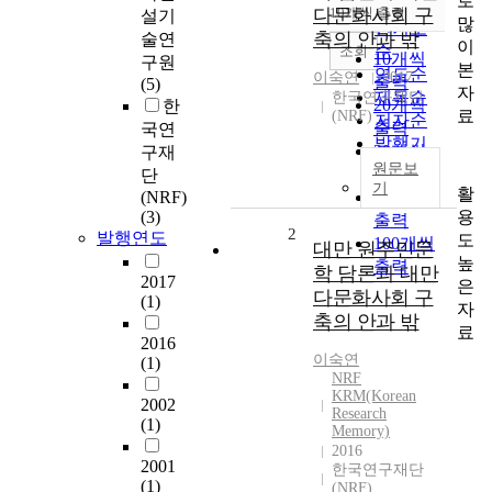
로
순
다문화사회 구
10개씩 출력
설기
내림차순
많
인기도
축의 안과 밖
술연
이
순
조회
10개씩
구원
본
연도순
이숙연
2017
출력
(5)
자
제목순
한국연구재단
20개씩
한
료
(NRF)
저자순
출력
국연
발행기
30개씩
구재
관순
원문보
출력
단
기
활
(NRF)
50개씩
용
(3)
출력
2
발행연도
도
100개씩
대만 원주민문
높
출력
학 담론과 대만
2017
은
다문화사회 구
(1)
자
축의 안과 밖
료
2016
이숙연
(1)
NRF
KRM(Korean
2002
Research
(1)
Memory)
2016
2001
한국연구재단
(1)
(NRF)