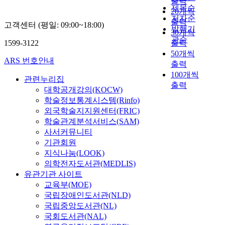
출력
제목순
20개씩
저자순
출력
고객센터 (평일: 09:00~18:00)
발행기
30개씩
관순
1599-3122
출력
50개씩
ARS 번호안내
출력
100개씩
관련누리집
출력
대학공개강의(KOCW)
학술정보통계시스템(Rinfo)
외국학술지지원센터(FRIC)
학술관계분석서비스(SAM)
사서커뮤니티
기관회원
지식나눔(LOOK)
의학전자도서관(MEDLIS)
유관기관 사이트
교육부(MOE)
국립장애인도서관(NLD)
국립중앙도서관(NL)
국회도서관(NAL)