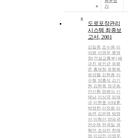
원문보
기
8
도로포장관리
시스템 최종보
고서, 2001
김일중
,
조수원
,
이
석범
,
이영우
,
류영
창(건설교통부)
,
배
규진
,
유인균
,
유평
준
,
홍재청
,
유형목
,
유성렬
,
김현종
,
이
수형
,
양홍석
,
김기
현
,
김현욱
,
정규동
,
안신환
,
엄병식
,
신
재남
,
이상국
,
임재
규
,
이현호
,
이태훈
,
박영한
,
이정희
,
이
숙연
,
김은영
,
방영
선
,
이혁선
,
양승국
,
전순제
,
전국일
,
권
혁언
,
조성진
,
한재
영
,
이상민
,
이영우
,