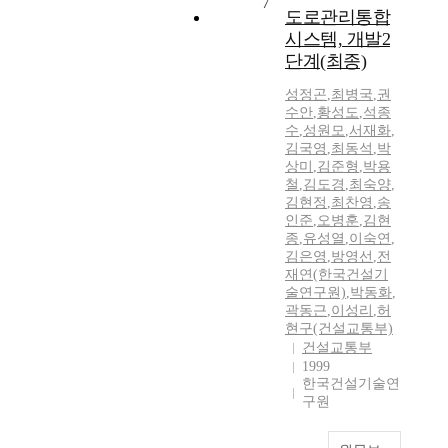
7
도로관리통합
시스템, 개발2
단계(최종)
성정곤
,
최병국
,
권
수안
,
황성도
,
석종
수
,
성원모
,
서재화
,
김국영
,
최동석
,
박
상미
,
김준형
,
박용
철
,
김도경
,
최숙양
,
김현정
,
최찬영
,
송
인준
,
오병훈
,
김현
종
,
유성열
,
이숙연
,
김은영
,
방영선
,
전
재연(한국건설기
술연구원)
,
박동화
,
곽동근
,
이성리
,
허
현구(건설교통부)
건설교통부
1999
한국건설기술연
구원