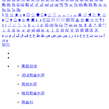
㎒
㎓
㎔
Ω
㏀
㏁
㎊
㎋
㎌
㏖
㏅
㎭
㎮
㎯
㏛
㎩
㎪
㎫
㎬
㏝
㏐
㏓
㏃
㏉
㏜
㏆
§
※
☆
★
○
●
◎
◇
◆
□
■
△
▽
→
←
↑
↓
↔
〓
◁
◀
▷
▶
♤
♠
♡
♥
♧
♣
⊙
◈
▣
◐
◑
▒
▤
▥
▨
▧
▦
▩
♨
☏
☎
☜
☞
¶
†
‡
↕
↗
↙
↖
↘
♭
♩
♪
♬
㉿
㈜
№
㏇
™
㏂
㏘
℡
＃
＆
＊
＠
ª
º
ⅰ
ⅱ
ⅲ
ⅳ
ⅴ
ⅵ
ⅶ
ⅷ
ⅸ
ⅹ
Ⅰ
Ⅱ
Ⅲ
Ⅳ
Ⅴ
Ⅵ
Ⅶ
Ⅷ
Ⅸ
Ⅹ
ا
ب
ت
ث
ج
ح
خ
د
ذ
ر
ز
س
ش
ص
ض
ط
ظ
ع
غ
ف
ق
ک
ل
م
ن
ه
و
ی
닫기
통합검색
국내학술논문
학위논문
해외학술논문
학술지