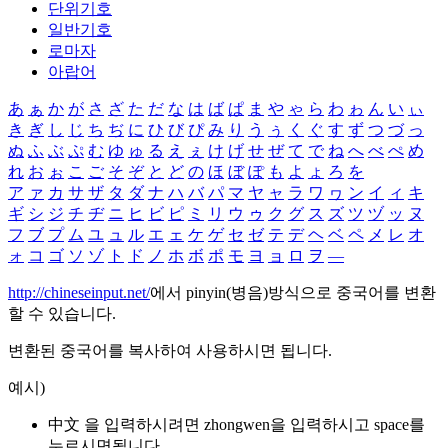
단위기호
일반기호
로마자
아랍어
あ
ぁ
か
が
さ
ざ
た
だ
な
は
ば
ぱ
ま
や
ゃ
ら
わ
ゎ
ん
い
ぃ
き
ぎ
し
じ
ち
ぢ
に
ひ
び
ぴ
み
り
う
ぅ
く
ぐ
す
ず
つ
づ
っ
ぬ
ふ
ぶ
ぷ
む
ゆ
ゅ
る
え
ぇ
け
げ
せ
ぜ
て
で
ね
へ
べ
ぺ
め
れ
お
ぉ
こ
ご
そ
ぞ
と
ど
の
ほ
ぼ
ぽ
も
よ
ょ
ろ
を
ア
ァ
カ
サ
ザ
タ
ダ
ナ
ハ
バ
パ
マ
ヤ
ャ
ラ
ワ
ヮ
ン
イ
ィ
キ
ギ
シ
ジ
チ
ヂ
ニ
ヒ
ビ
ピ
ミ
リ
ウ
ゥ
ク
グ
ス
ズ
ツ
ヅ
ッ
ヌ
フ
ブ
プ
ム
ユ
ュ
ル
エ
ェ
ケ
ゲ
セ
ゼ
テ
デ
ヘ
ベ
ペ
メ
レ
オ
ォ
コ
ゴ
ソ
ゾ
ト
ド
ノ
ホ
ボ
ポ
モ
ヨ
ョ
ロ
ヲ
―
http://chineseinput.net/
에서 pinyin(병음)방식으로 중국어를 변환
할 수 있습니다.
변환된 중국어를 복사하여 사용하시면 됩니다.
예시)
中文 을 입력하시려면
zhongwen
을 입력하시고 space를
누르시면됩니다.