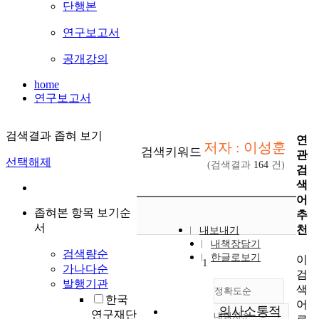
단행본
연구보고서
공개강의
home
연구보고서
검색결과 좁혀 보기
연
저자 : 이성훈
검색키워드
관
선택해제
(검색결과
164
건)
검
색
어
좁혀본 항목 보기순
추
서
천
내보내기
내책장담기
검색량순
한글로보기
이
1
가나다순
검
발행기관
색
정확도순
한국
어
의사소통적
연구재단
내림차순