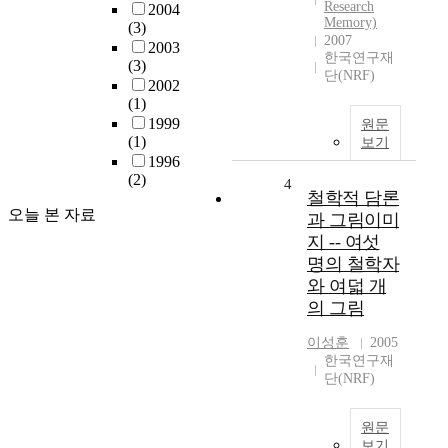
Research
2004
Memory)
(3)
2007
2003
한국연구재
(3)
단(NRF)
2002
(1)
1999
원문
(1)
보기
1996
(2)
4
철학적 담론
오늘 본 자료
과 그림이미
지 -- 여섯
명의 철학자
와 여덟 개
의 그림
이성훈
2005
한국연구재
단(NRF)
원문
보기