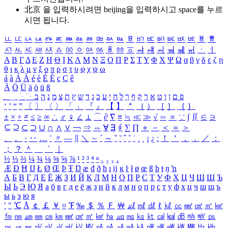
北京 을 입력하시려면
beijing
을 입력하시고 space를 누르
시면 됩니다.
ㅥ
ㅦ
ㅧ
ㅨ
ㅩ
ㅪ
ㅫ
ㅬ
ㅭ
ㅮ
ㅯ
ㅰ
ㅱ
ㅲ
ㅳ
ㅴ
ㅵ
ㅶ
ㅷ
ㅸ
ㅹ
ㅺ
ㅻ
ㅼ
ㅽ
ㅾ
ㅿ
ㆀ
ㆁ
ㆂ
ㆃ
ㆄ
ㆅ
ㆆ
ㆇ
ㆈ
ㆉ
ㆊ
ㆋ
ㆌ
ㆍ
ㆎ
Α
Β
Γ
Δ
Ε
Ζ
Η
Θ
Ι
Κ
Λ
Μ
Ν
Ξ
Ο
Π
Ρ
Σ
Τ
Υ
Φ
Χ
Ψ
Ω
α
β
γ
δ
ε
ζ
η
θ
ι
κ
λ
μ
ν
ξ
ο
π
ρ
σ
τ
υ
φ
χ
ψ
ω
á
à
Á
À
é
è
É
È
ç
Ç
ê
Ä
Ö
Ü
ä
ö
ü
ß
ְ
ֳ
ֲ
ֱ
ָ
ַ
ֵ
ֶ
ִ
ֹ
ּ
ֻ
ׂ
ׁ
ּ
ב
ה
נ
מ
צ
ת
ץ
ש
ד
ג
כ
ע
י
ח
ל
ך
ף
ק
ר
א
ט
ו
ן
ם
פ
‘
’
“
”
〔
〕
〈
〉
「
」
『
』
【
】
＂
（
）
［
］
｛
｝
±
×
÷
≠
≤
≥
∞
∴
♂
♀
∠
⊥
⌒
∂
∇
≡
≒
≪
≫
√
∽
∝
∵
∫
∬
∈
∋
⊆
⊇
⊂
⊃
∪
∩
∧
∨
￢
⇒
⇔
∀
∃
∮
∑
∏
＋
－
＜
＝
＞
、
。
·
‥
…
¨
〃
―
∥
＼
∼
´
～
ˇ
˘
˝
˚
˙
¸
˛
¡
¿
ː
！
＇
，
．
／
：
；
？
＾
＿
｀
｜
½
⅓
⅔
¼
¾
⅛
⅜
⅝
⅞
¹
²
³
⁴
ⁿ
₁
₂
₃
₄
Æ
Ð
Ħ
Ĳ
Ł
Ø
Œ
Þ
Ŧ
Ŋ
æ
đ
ð
ħ
ı
ĳ
ĸ
ŀ
ł
ø
œ
ß
þ
ŧ
ŋ
ŉ
А
Б
В
Г
Д
Е
Ё
Ж
З
И
Й
К
Л
М
Н
О
П
Р
С
Т
У
Ф
Х
Ц
Ч
Ш
Щ
Ъ
Ы
Ь
Э
Ю
Я
а
б
в
г
д
е
ё
ж
з
и
й
к
л
м
н
о
п
р
с
т
у
ф
х
ц
ч
ш
щ
ъ
ы
ь
э
ю
я
′
″
℃
Å
￠
￡
￥
¤
℉
‰
＄
％
Ｆ
￦
㎕
㎖
㎗
ℓ
㎘
㏄
㎣
㎤
㎥
㎦
㎙
㎚
㎛
㎜
㎝
㎞
㎟
㎠
㎡
㎢
㏊
㎍
㎎
㎏
㏏
㎈
㎉
㏈
㎧
㎨
㎰
㎱
㎲
㎳
㎴
㎵
㎶
㎷
㎸
㎹
㎀
㎁
㎂
㎃
㎄
㎺
㎻
㎽
㎾
㎿
㎐
㎑