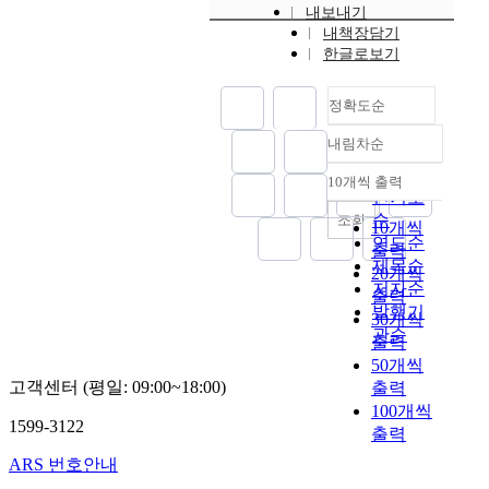
내보내기
내책장담기
한글로보기
정확도순
내림차순
정확도
순
10개씩 출력
내림차순
인기도
순
조회
10개씩
연도순
출력
제목순
20개씩
저자순
출력
발행기
30개씩
관순
출력
50개씩
고객센터 (평일: 09:00~18:00)
출력
100개씩
1599-3122
출력
ARS 번호안내