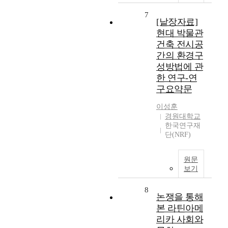
7
[낱장자료]
현대 박물관
건축 전시공
간의 환경구
성방법에 관
한 연구-연
구요약문
이성훈
경원대학교
한국연구재
단(NRF)
원문
보기
8
논쟁을 통해
본 라틴아메
리카 사회와