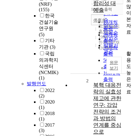
로
정확도
합리성 대
(NRF)
많
순
(155)
10개씩 출력
예술
내림차순
이
인기도
한국
본
순
조회
이성훈
건설기술
10개씩
자
한국학술진
연도순
연구원
출력
흥재단
료
제목순
(5)
20개씩
1999
저자순
기타
출력
한국연구재
발행기
기관
(3)
30개씩
단(NRF)
관순
활
국립
출력
용
의과학지
50개씩
원문
도
식센터
출력
보기
(NCMIK)
높
100개씩
(1)
은
출력
2
발행연도
북핵 대응전
자
2022
략의 실효성
료
(2)
제고에 관한
2020
연구: 강압
(1)
전략의 조건
2018
과 방법의
(1)
연계를 중심
2017
(3)
으로