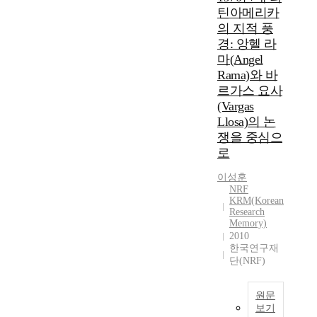
틴아메리카
의 지적 풍
경: 앙헬 라
마(Angel
Rama)와 바
르가스 요사
(Vargas
Llosa)의 논
쟁을 중심으
로
이성훈
NRF
KRM(Korean
Research
Memory)
2010
한국연구재
단(NRF)
원문
보기