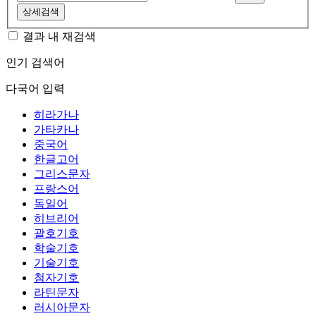
상세검색
결과 내 재검색
인기 검색어
다국어 입력
히라가나
가타카나
중국어
한글고어
그리스문자
프랑스어
독일어
히브리어
괄호기호
학술기호
기술기호
첨자기호
라틴문자
러시아문자