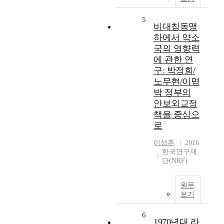
5
비대칭동맹
하에서 약소
국의 영향력
에 관한 연
구: 박정희/
노무현/이명
박 정부의
안보외교정
책을 중심으
로
이성훈
2016
한국연구재
단(NRF)
원문
보기
6
1970년대 라