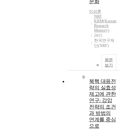
문화
이성훈
NRF
KRM(Korean
Research
Memory)
2015
한국연구재
단(NRF)
원문
보기
9
북핵 대응전
략의 실효성
제고에 관한
연구: 강압
전략의 조건
과 방법의
연계를 중심
으로