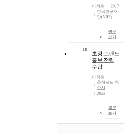
이성훈
2017
한국연구재
단(NRF)
원문
보기
10
초정 브랜드
홍보 전략
수립
이성훈
충청북도 청
주시
2022
원문
보기