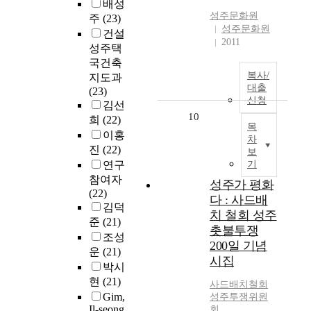
배성
성주
문화원
주
(23)
성주문화원
건설
2011
성주택
국건축
복사/
지도과
대출
(23)
신청
김선
10
희
(22)
목
이홍
차
진
(22)
보
연구
기
참여자
성주가 평화
(22)
다 : 사드배
김덕
치 철회 성주
준
(21)
촛불투쟁
조성
200일 기념
운
(21)
시집
박시
현
(21)
사드배치철회
Gim,
성주
투쟁위원
Il-seong
회