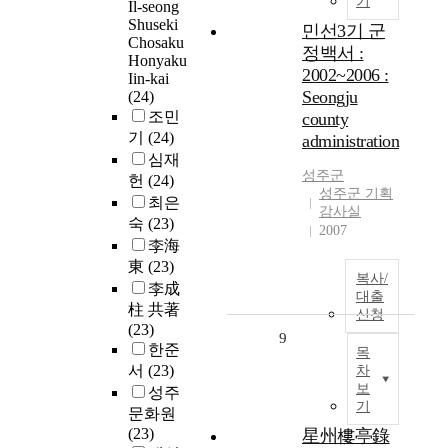
기
Il-seong
Shuseki
민선3기 군
Chosaku
정백서 :
Honyaku
2002~2006 :
Iin-kai
Seongju
(24)
조민
county
기
(24)
administration
심재
성주
군
헌
(24)
성주군 기획
최은
감사실
숙
(23)
2007
李海
東
(23)
복사/
李成
대출
柱 共著
신청
(23)
9
한준
목
서
(23)
차
보
성주
기
문화원
(23)
星州樓亭錄