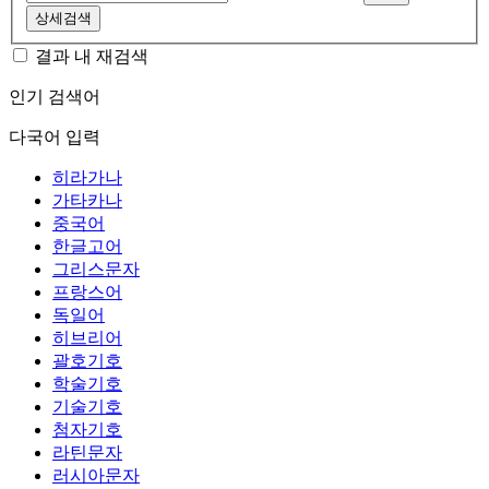
상세검색
결과 내 재검색
인기 검색어
다국어 입력
히라가나
가타카나
중국어
한글고어
그리스문자
프랑스어
독일어
히브리어
괄호기호
학술기호
기술기호
첨자기호
라틴문자
러시아문자