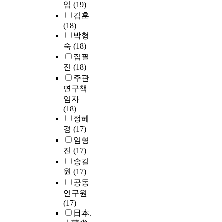
임
(19)
김훈
(18)
박형
숙
(18)
집필
진
(18)
주관
연구책
임자
(18)
정혜
경
(17)
임형
진
(17)
송길
원
(17)
공동
연구원
(17)
日本.