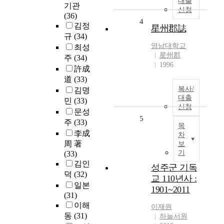
대출
기관
신청
(36)
4
김정
星州郡誌
규
(34)
영남대학교
최성
星州郡
주
(34)
1996
許成
道
(33)
복사/
김명
대출
민
(33)
신청
문성
5
주
(33)
목
李成
차
周 著
보
기
(33)
김인
성주군 기독
덕
(32)
교 110년사 :
일본
1901~2011
(31)
이해
이재원
동
(31)
하늘서원