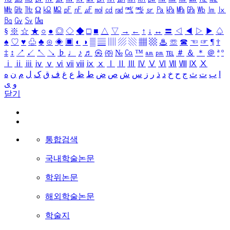
㎒
㎓
㎔
Ω
㏀
㏁
㎊
㎋
㎌
㏖
㏅
㎭
㎮
㎯
㏛
㎩
㎪
㎫
㎬
㏝
㏐
㏓
㏃
㏉
㏜
㏆
§
※
☆
★
○
●
◎
◇
◆
□
■
△
▽
→
←
↑
↓
↔
〓
◁
◀
▷
▶
♤
♠
♡
♥
♧
♣
⊙
◈
▣
◐
◑
▒
▤
▥
▨
▧
▦
▩
♨
☏
☎
☜
☞
¶
†
‡
↕
↗
↙
↖
↘
♭
♩
♪
♬
㉿
㈜
№
㏇
™
㏂
㏘
℡
＃
＆
＊
＠
ª
º
ⅰ
ⅱ
ⅲ
ⅳ
ⅴ
ⅵ
ⅶ
ⅷ
ⅸ
ⅹ
Ⅰ
Ⅱ
Ⅲ
Ⅳ
Ⅴ
Ⅵ
Ⅶ
Ⅷ
Ⅸ
Ⅹ
ا
ب
ت
ث
ج
ح
خ
د
ذ
ر
ز
س
ش
ص
ض
ط
ظ
ع
غ
ف
ق
ک
ل
م
ن
ه
و
ی
닫기
통합검색
국내학술논문
학위논문
해외학술논문
학술지