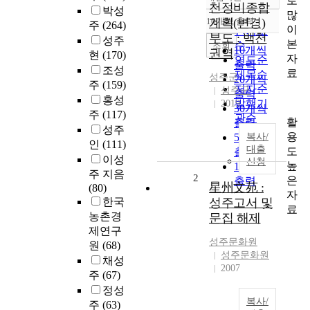
로
정확도
천정비종합
박성
많
순
10개씩 출력
계획(변경)
주
(264)
내림차순
이
인기도
부도 : 백천
성주
본
순
조회
10개씩
권역
현
(170)
자
연도순
출력
조성
료
제목순
성주
군
20개씩
주
(159)
저자순
성주군
출력
홍성
발행기
2019
30개씩
주
(117)
관순
활
출력
성주
용
50개씩
복사/
인
(111)
대출
도
출력
이성
신청
높
100개씩
주 지음
2
은
출력
星州文苑 :
(80)
자
한국
성주고서 및
료
농촌경
문집 해제
제연구
성주
문화원
원
(68)
성주문화원
채성
2007
주
(67)
정성
복사/
주
(63)