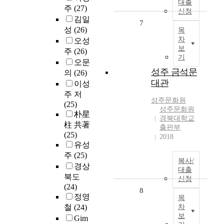
대출
주
(27)
신청
김일
7
성
(26)
목
차
오성
보
주
(26)
기
오문
성주 금석문
의
(26)
대관
이성
주 저
성주
문화원
(25)
성주문화원
朴星
경북대학교
柱 共著
출판부
(25)
2018
유성
주
(25)
복사/
경상
대출
북도
신청
(24)
8
정영
목
철
(24)
차
보
Gim