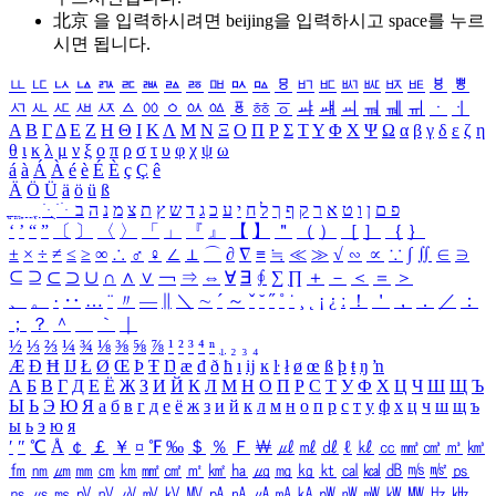
北京 을 입력하시려면
beijing
을 입력하시고 space를 누르
시면 됩니다.
ㅥ
ㅦ
ㅧ
ㅨ
ㅩ
ㅪ
ㅫ
ㅬ
ㅭ
ㅮ
ㅯ
ㅰ
ㅱ
ㅲ
ㅳ
ㅴ
ㅵ
ㅶ
ㅷ
ㅸ
ㅹ
ㅺ
ㅻ
ㅼ
ㅽ
ㅾ
ㅿ
ㆀ
ㆁ
ㆂ
ㆃ
ㆄ
ㆅ
ㆆ
ㆇ
ㆈ
ㆉ
ㆊ
ㆋ
ㆌ
ㆍ
ㆎ
Α
Β
Γ
Δ
Ε
Ζ
Η
Θ
Ι
Κ
Λ
Μ
Ν
Ξ
Ο
Π
Ρ
Σ
Τ
Υ
Φ
Χ
Ψ
Ω
α
β
γ
δ
ε
ζ
η
θ
ι
κ
λ
μ
ν
ξ
ο
π
ρ
σ
τ
υ
φ
χ
ψ
ω
á
à
Á
À
é
è
É
È
ç
Ç
ê
Ä
Ö
Ü
ä
ö
ü
ß
ְ
ֳ
ֲ
ֱ
ָ
ַ
ֵ
ֶ
ִ
ֹ
ּ
ֻ
ׂ
ׁ
ּ
ב
ה
נ
מ
צ
ת
ץ
ש
ד
ג
כ
ע
י
ח
ל
ך
ף
ק
ר
א
ט
ו
ן
ם
פ
‘
’
“
”
〔
〕
〈
〉
「
」
『
』
【
】
＂
（
）
［
］
｛
｝
±
×
÷
≠
≤
≥
∞
∴
♂
♀
∠
⊥
⌒
∂
∇
≡
≒
≪
≫
√
∽
∝
∵
∫
∬
∈
∋
⊆
⊇
⊂
⊃
∪
∩
∧
∨
￢
⇒
⇔
∀
∃
∮
∑
∏
＋
－
＜
＝
＞
、
。
·
‥
…
¨
〃
―
∥
＼
∼
´
～
ˇ
˘
˝
˚
˙
¸
˛
¡
¿
ː
！
＇
，
．
／
：
；
？
＾
＿
｀
｜
½
⅓
⅔
¼
¾
⅛
⅜
⅝
⅞
¹
²
³
⁴
ⁿ
₁
₂
₃
₄
Æ
Ð
Ħ
Ĳ
Ł
Ø
Œ
Þ
Ŧ
Ŋ
æ
đ
ð
ħ
ı
ĳ
ĸ
ŀ
ł
ø
œ
ß
þ
ŧ
ŋ
ŉ
А
Б
В
Г
Д
Е
Ё
Ж
З
И
Й
К
Л
М
Н
О
П
Р
С
Т
У
Ф
Х
Ц
Ч
Ш
Щ
Ъ
Ы
Ь
Э
Ю
Я
а
б
в
г
д
е
ё
ж
з
и
й
к
л
м
н
о
п
р
с
т
у
ф
х
ц
ч
ш
щ
ъ
ы
ь
э
ю
я
′
″
℃
Å
￠
￡
￥
¤
℉
‰
＄
％
Ｆ
￦
㎕
㎖
㎗
ℓ
㎘
㏄
㎣
㎤
㎥
㎦
㎙
㎚
㎛
㎜
㎝
㎞
㎟
㎠
㎡
㎢
㏊
㎍
㎎
㎏
㏏
㎈
㎉
㏈
㎧
㎨
㎰
㎱
㎲
㎳
㎴
㎵
㎶
㎷
㎸
㎹
㎀
㎁
㎂
㎃
㎄
㎺
㎻
㎽
㎾
㎿
㎐
㎑