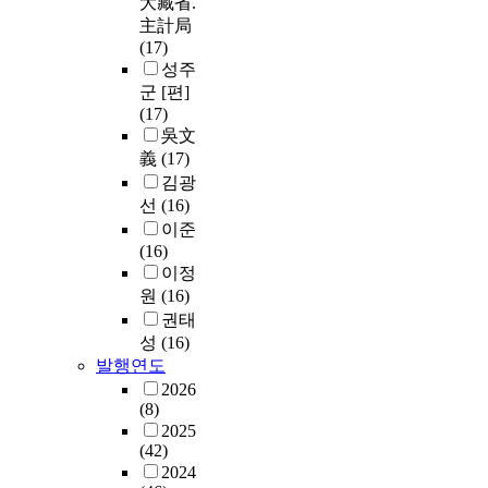
大藏省.
主計局
(17)
성주
군 [편]
(17)
吳文
義
(17)
김광
선
(16)
이준
(16)
이정
원
(16)
권태
성
(16)
발행연도
2026
(8)
2025
(42)
2024