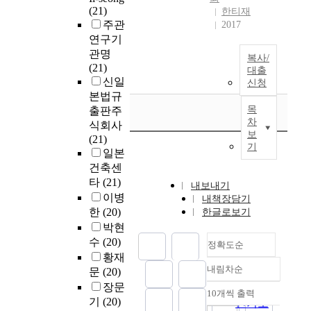
(21)
한티재
주관
2017
연구기
관명
복사/
(21)
대출
신일
신청
본법규
목
출판주
차
식회사
보
(21)
기
일본
건축센
타
(21)
내보내기
이병
내책장담기
한
(20)
한글로보기
박현
수
(20)
정확도순
황재
내림차순
문
(20)
정확도
장문
순
10개씩 출력
내림차순
기
(20)
인기도