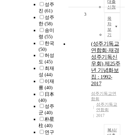
대출
성주
신청
진
(61)
3
성주
목
한
(58)
차
보
송미
기
령
(55)
한국
(성주기독교
(50)
연합회·재경
허성
성주기독신
도
(45)
우회) 제25주
최재
년 기념화보
성
(44)
집 : 1992-
이재
2017
룡
(40)
성주
기독교연
日本
합회
(40)
성주기독교
성주
연합회
군
(40)
2017
朴星
柱
(40)
복사/
연구