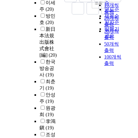
이세
순
조회
10개씩
주
(20)
연도순
출력
방민
제목순
20개씩
호
(20)
저자순
출력
발행기
新日
30개씩
관순
本法規
출력
出版株
50개씩
式會社
출력
[編]
(20)
100개씩
한국
출력
방송공
사
(19)
최춘
기
(19)
안성
주
(19)
원광
희
(19)
李鴻
鎭
(19)
조성