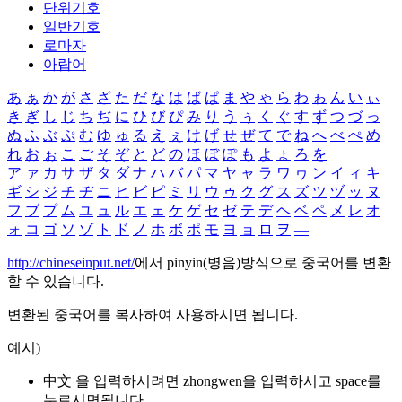
단위기호
일반기호
로마자
아랍어
あ
ぁ
か
が
さ
ざ
た
だ
な
は
ば
ぱ
ま
や
ゃ
ら
わ
ゎ
ん
い
ぃ
き
ぎ
し
じ
ち
ぢ
に
ひ
び
ぴ
み
り
う
ぅ
く
ぐ
す
ず
つ
づ
っ
ぬ
ふ
ぶ
ぷ
む
ゆ
ゅ
る
え
ぇ
け
げ
せ
ぜ
て
で
ね
へ
べ
ぺ
め
れ
お
ぉ
こ
ご
そ
ぞ
と
ど
の
ほ
ぼ
ぽ
も
よ
ょ
ろ
を
ア
ァ
カ
サ
ザ
タ
ダ
ナ
ハ
バ
パ
マ
ヤ
ャ
ラ
ワ
ヮ
ン
イ
ィ
キ
ギ
シ
ジ
チ
ヂ
ニ
ヒ
ビ
ピ
ミ
リ
ウ
ゥ
ク
グ
ス
ズ
ツ
ヅ
ッ
ヌ
フ
ブ
プ
ム
ユ
ュ
ル
エ
ェ
ケ
ゲ
セ
ゼ
テ
デ
ヘ
ベ
ペ
メ
レ
オ
ォ
コ
ゴ
ソ
ゾ
ト
ド
ノ
ホ
ボ
ポ
モ
ヨ
ョ
ロ
ヲ
―
http://chineseinput.net/
에서 pinyin(병음)방식으로 중국어를 변환
할 수 있습니다.
변환된 중국어를 복사하여 사용하시면 됩니다.
예시)
中文 을 입력하시려면
zhongwen
을 입력하시고 space를
누르시면됩니다.