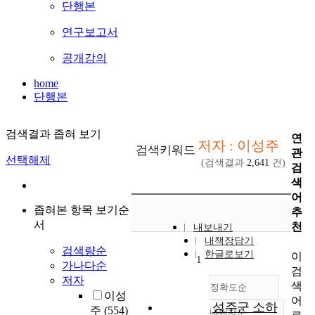
단행본
연구보고서
공개강의
home
단행본
검색결과 좁혀 보기
연
저자 : 이성주
검색키워드
관
선택해제
(검색결과
2,641
건)
검
색
어
좁혀본 항목 보기순
추
서
천
내보내기
내책장담기
검색량순
한글로보기
이
1
가나다순
검
저자
색
정확도순
이성
어
성주군 소하
주
(554)
내림차순