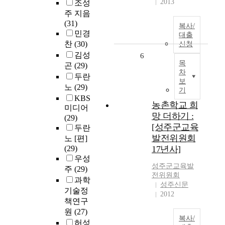
2013
조성
주 지음
(31)
복사/
민경
대출
찬
(30)
신청
김성
6
목
곤
(29)
차
두란
보
노
(29)
기
KBS
농촌학교 희
미디어
망 더하기 :
(29)
[성주군교육
두란
발전위원회
노 [편]
(29)
17년사]
우성
성주
군교육발
주
(29)
전위원회
과학
성주신문
기술정
2012
책연구
원
(27)
복사/
허성