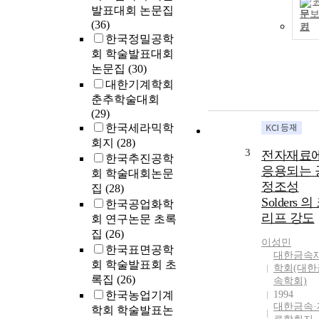
발표대회 논문집
문
(36)
기
한국정밀공학
회 학술발표대회
논문집
(30)
대한기계학회
춘추학술대회
(29)
한국세라믹학
회지
(28)
3
전자재료
한국추진공학
응용되는 
회 학술대회논문
정조성
집
(28)
Solders 의
한국공업화학
리프 강도
회 연구논문 초록
집
(26)
이성민
한국표면공학
대한금속
회 학술발표회 초
학회(대한
록집
(26)
속학회)
한국농업기계
1994
대한금속·
학회 학술발표논