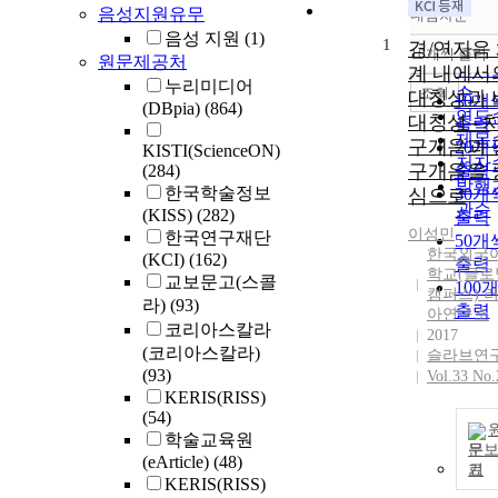
음성지원유무
내림차순
정확
음성 지원
(1)
1
순
경/연자음
10개씩 출력
원문제공처
내림
인기
계 내에서
누리미디어
순
조회
대칭성과 
10개
(DBpia)
(864)
연도
대칭성 - 
출력
제목
구개음과 
20개
KISTI(ScienceON)
저자
구개음을 
(284)
출력
발행
한국학술정보
심으로
30개
관순
(KISS)
(282)
출력
이성민
한국연구재단
50개
한국외국
(KCI)
(162)
출력
학교(글로
교보문고(스콜
100
캠퍼스) 
라)
(93)
출력
아연구소
코리아스칼라
2017
(코리아스칼라)
슬라브연
(93)
Vol.33 No.
KERIS(RISS)
(54)
학술교육원
문
(eArticle)
(48)
기
KERIS(RISS)