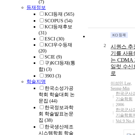
(7)
등재정보
KCI등재
(565)
SCOPUS
(54)
KCI등재후보
(31)
ESCI
(30)
KCI우수등재
2
시퀀스 추
(20)
기를 사용
SCIE
(9)
는 CDMA
구)KCI등재(통
일럿 수신
합)
(3)
로
3903
(3)
학술지명
이성민
,
Lee,
한국소성가공
Seong-Min
한국군사
학회 학술대회 논
기술학회
문집
(44)
2006
한국정보과학
한국군사
회 학술발표논문
기술학회
집
(38)
Vol.9 No.4
한국생산제조
시스템학회 학술