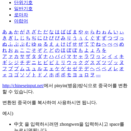
단위기호
일반기호
로마자
아랍어
あ
ぁ
か
が
さ
ざ
た
だ
な
は
ば
ぱ
ま
や
ゃ
ら
わ
ゎ
ん
い
ぃ
き
ぎ
し
じ
ち
ぢ
に
ひ
び
ぴ
み
り
う
ぅ
く
ぐ
す
ず
つ
づ
っ
ぬ
ふ
ぶ
ぷ
む
ゆ
ゅ
る
え
ぇ
け
げ
せ
ぜ
て
で
ね
へ
べ
ぺ
め
れ
お
ぉ
こ
ご
そ
ぞ
と
ど
の
ほ
ぼ
ぽ
も
よ
ょ
ろ
を
ア
ァ
カ
サ
ザ
タ
ダ
ナ
ハ
バ
パ
マ
ヤ
ャ
ラ
ワ
ヮ
ン
イ
ィ
キ
ギ
シ
ジ
チ
ヂ
ニ
ヒ
ビ
ピ
ミ
リ
ウ
ゥ
ク
グ
ス
ズ
ツ
ヅ
ッ
ヌ
フ
ブ
プ
ム
ユ
ュ
ル
エ
ェ
ケ
ゲ
セ
ゼ
テ
デ
ヘ
ベ
ペ
メ
レ
オ
ォ
コ
ゴ
ソ
ゾ
ト
ド
ノ
ホ
ボ
ポ
モ
ヨ
ョ
ロ
ヲ
―
http://chineseinput.net/
에서 pinyin(병음)방식으로 중국어를 변환
할 수 있습니다.
변환된 중국어를 복사하여 사용하시면 됩니다.
예시)
中文 을 입력하시려면
zhongwen
을 입력하시고 space를
누르시면됩니다.