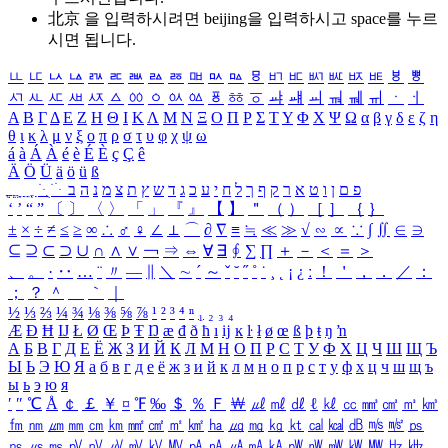
北京 을 입력하시려면
beijing
을 입력하시고 space를 누르
시면 됩니다.
ㅥ
ㅦ
ㅧ
ㅨ
ㅩ
ㅪ
ㅫ
ㅬ
ㅭ
ㅮ
ㅯ
ㅰ
ㅱ
ㅲ
ㅳ
ㅴ
ㅵ
ㅶ
ㅷ
ㅸ
ㅹ
ㅺ
ㅻ
ㅼ
ㅽ
ㅾ
ㅿ
ㆀ
ㆁ
ㆂ
ㆃ
ㆄ
ㆅ
ㆆ
ㆇ
ㆈ
ㆉ
ㆊ
ㆋ
ㆌ
ㆍ
ㆎ
Α
Β
Γ
Δ
Ε
Ζ
Η
Θ
Ι
Κ
Λ
Μ
Ν
Ξ
Ο
Π
Ρ
Σ
Τ
Υ
Φ
Χ
Ψ
Ω
α
β
γ
δ
ε
ζ
η
θ
ι
κ
λ
μ
ν
ξ
ο
π
ρ
σ
τ
υ
φ
χ
ψ
ω
á
à
Á
À
é
è
É
È
ç
Ç
ê
Ä
Ö
Ü
ä
ö
ü
ß
ְ
ֳ
ֲ
ֱ
ָ
ַ
ֵ
ֶ
ִ
ֹ
ּ
ֻ
ׂ
ׁ
ּ
ב
ה
נ
מ
צ
ת
ץ
ש
ד
ג
כ
ע
י
ח
ל
ך
ף
ק
ר
א
ט
ו
ן
ם
פ
‘
’
“
”
〔
〕
〈
〉
「
」
『
』
【
】
＂
（
）
［
］
｛
｝
±
×
÷
≠
≤
≥
∞
∴
♂
♀
∠
⊥
⌒
∂
∇
≡
≒
≪
≫
√
∽
∝
∵
∫
∬
∈
∋
⊆
⊇
⊂
⊃
∪
∩
∧
∨
￢
⇒
⇔
∀
∃
∮
∑
∏
＋
－
＜
＝
＞
、
。
·
‥
…
¨
〃
―
∥
＼
∼
´
～
ˇ
˘
˝
˚
˙
¸
˛
¡
¿
ː
！
＇
，
．
／
：
；
？
＾
＿
｀
｜
½
⅓
⅔
¼
¾
⅛
⅜
⅝
⅞
¹
²
³
⁴
ⁿ
₁
₂
₃
₄
Æ
Ð
Ħ
Ĳ
Ł
Ø
Œ
Þ
Ŧ
Ŋ
æ
đ
ð
ħ
ı
ĳ
ĸ
ŀ
ł
ø
œ
ß
þ
ŧ
ŋ
ŉ
А
Б
В
Г
Д
Е
Ё
Ж
З
И
Й
К
Л
М
Н
О
П
Р
С
Т
У
Ф
Х
Ц
Ч
Ш
Щ
Ъ
Ы
Ь
Э
Ю
Я
а
б
в
г
д
е
ё
ж
з
и
й
к
л
м
н
о
п
р
с
т
у
ф
х
ц
ч
ш
щ
ъ
ы
ь
э
ю
я
′
″
℃
Å
￠
￡
￥
¤
℉
‰
＄
％
Ｆ
￦
㎕
㎖
㎗
ℓ
㎘
㏄
㎣
㎤
㎥
㎦
㎙
㎚
㎛
㎜
㎝
㎞
㎟
㎠
㎡
㎢
㏊
㎍
㎎
㎏
㏏
㎈
㎉
㏈
㎧
㎨
㎰
㎱
㎲
㎳
㎴
㎵
㎶
㎷
㎸
㎹
㎀
㎁
㎂
㎃
㎄
㎺
㎻
㎽
㎾
㎿
㎐
㎑