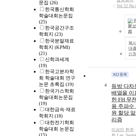
료학회지
문집
(26)
Vol.32 No.
한국통신학회
학술대회논문집
(25)
문
한국공간구조
기
학회지
(23)
한국분말재료
복사
학회지 (KPMI)
대
(21)
신
신학과세계
(19)
한국고분자학
회 학술대회 연구
논문 초록집
(19)
4
등방 다차
한국가스학회
배열을 이
학술대회논문집
한 FH 무
(19)
용 주파수
대한금속·재료
원 할당 
학회지
(18)
리즘
대한전기학회
학술대회 논문집
이성민
,
한주
(15)
희
,
Lee, Seong