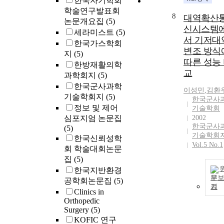
한국자기학회
학술연구발표회
8
대역확산
논문개요집
(5)
신시스템
세라미스트
(5)
서 기저대
한국가스학회
변조 방식
지
(5)
따른 성능
한방재활의학
교
과학회지
(5)
한국군사과학
이성민
,
김환
기술학회지
(5)
한국군사
정보 및 제어
기술학회
심포지엄 논문집
2002
한국군사
(5)
기술학회
한국신뢰성학
Vol.5 No.1
회 학술대회논문
집
(5)
한국지반환경
문
공학회논문집
(5)
기
Clinics in
Orthopedic
Surgery
(5)
KOFIC 연구