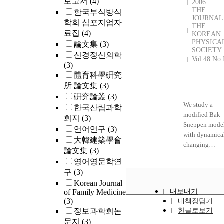
보고서
(4)
2006
THE
한국부식방식
JOURNAL
학회 심포지엄자
THE
료집
(4)
KOREAN
PHYSICA
論文集
(3)
SOCIETY
신경정신의학
Vol.48 No.
(3)
體育科學硏究
所 論文集
(3)
硏究論叢
(3)
We study a
한국산림과학
modified Bak-
회지
(3)
Sneppen mode
언어연구
(3)
with dynamica
大韓建築學會
changing
論文集
(3)
mutation partn
영어영문학연
Each site on a 
구
(3)
dimensional
Korean Journal
lattice has a fi
of Family Medicine
내보내기
value fi. In a u
(3)
내책장담기
update, the sit
정보과학회논
한글로보기
which has the
문지
(3)