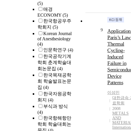
(5)
매경
ECONOMY
(5)
한국항공우주
학회지
(5)
9
Application
Korean Journal
Paris’s Law
of Anesthesiology
Thermal
(4)
인문학연구
(4)
Cycling-
한국공작기계
Induced
학회 춘계학술대
Failure in
회논문집
(4)
Semiconduc
한국목재공학
Device
회 학술발표논문
Patterns
집
(4)
이성민
한국자원공학
대한금속·
회지
(4)
료학회
부식과 방식
2008
(4)
METALS
한국항해항만
AND
MATERIA
학회 학술대회논
Internation
문집
(4)