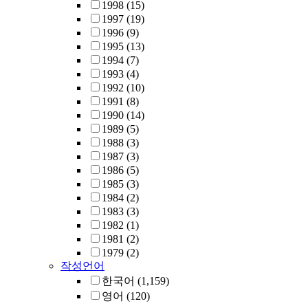
and approaches
1998
(15)
the exponent o
1997
(19)
the
1996
(9)
onedimensiona
1995
(13)
BS model. We 
1994
(7)
study the
1993
(4)
dynamical
1992
(10)
network struct
1991
(8)
developed by 
1990
(14)
present
1989
(5)
coevolution
1988
(3)
model.?劑맰
1987
(3)
1986
(5)
1985
(3)
1984
(2)
1983
(3)
1982
(1)
1981
(2)
1979
(2)
작성언어
한국어
(1,159)
영어
(120)