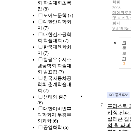
학회
회 학술대회초록
2008
집
(8)
마이크로
노어노문학
(7)
및 패키징
대한안과학회
회지
지
(7)
Vol.15 No.
대한전자공학
회 학술대회
(7)
원
한국체육학회
문
지
(7)
보
기
항공우주시스
3
템공학회 학술대
회 발표집
(7)
한국자동차공
학회 춘계학술대
회
(7)
생태와 환경
(6)
7
프라스틱 
대한이비인후
키징 전과
과학회지 두경부
실리콘 칩
외과학
(6)
의 휨 파괴
공업화학
(6)