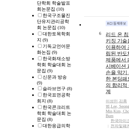
단학회 학술발표
회논문집
(10)
한국구조물진
단유지관리공학
회 논문집
(10)
6
대한토목학회
리드 온 칩
지
(9)
키징 기술
기독교언어문
이용하여 
화논집
(9)
립된 반도
한국화재소방
제품에서 
학회 학술대회 논
시베이션 
문집
(9)
손을 막기
신문과 방송
한 본딩패
(9)
의 합리적
슬라브연구
(8)
계
한국표면공학
회지
(8)
이성민
,
김종
범
,
Lee, Seong
한국콘크리트
Min
,
Kim, Ch
학회 학술대회 논
Bum
문집
(8)
한국마이
대한응급의학
전자및패