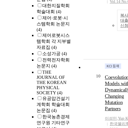
Vol.14 No.
대한지질학회
학술대회
(4)
복사
제어·로봇·시
대
스템학회 논문지
신
(4)
제어로봇시스
템학회 각 지부별
자료집
(4)
소성가공
(4)
전력전자학회
논문지
(4)
THE
10
Coevolutio
JOURNAL OF
THE KOREAN
Models wit
PHYSICAL
Dynamicall
SOCIETY
(4)
Changing
유공압건설기
Mutation
계학회 학술대회
Partners
논문집
(4)
한국농촌경제
이성민
,
Yup 
연구원 기타연구
한국물리