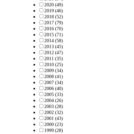
N.. For μ > 2, fc
2020
(49)
finite and
2019
(46)
approaches the
2018
(52)
one-dimension
2017
(79)
value as μ ! 1.
2016
(70)
Logarithmic
2015
(71)
behavior is sh
2014
(58)
at μ = 2. The
2013
(45)
avalanche
2012
(47)
distribution
2011
(35)
satisfies a nor
2010
(25)
power law P(s) s. .
2009
(34)
For μ 2, the
2008
(41)
exponent ’s have
2007
(34)
the same value
2006
(40)
1.66 within th
2005
(33)
error bar. Howe
2004
(26)
with increasin
2003
(28)
the avalanche
2002
(32)
exponent is
2001
(43)
continuously
2000
(23)
varying for μ >
1999
(28)