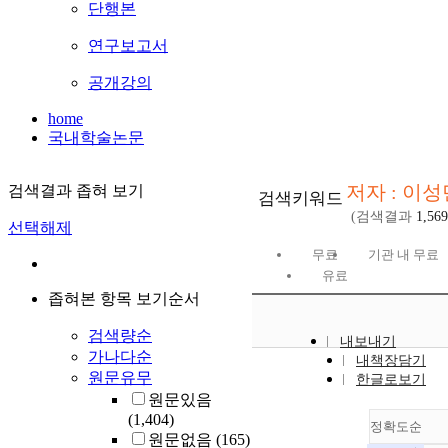
단행본
연구보고서
공개강의
home
국내학술논문
저자 : 이성
검색결과 좁혀 보기
검색키워드
(검색결과
1,569
선택해제
무료
기관 내 무료
유료
좁혀본 항목 보기순서
검색량순
내보내기
가나다순
내책장담기
원문유무
한글로보기
원문있음
(1,404)
정확도순
원문없음
(165)