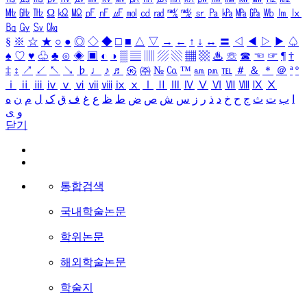
㎒
㎓
㎔
Ω
㏀
㏁
㎊
㎋
㎌
㏖
㏅
㎭
㎮
㎯
㏛
㎩
㎪
㎫
㎬
㏝
㏐
㏓
㏃
㏉
㏜
㏆
§
※
☆
★
○
●
◎
◇
◆
□
■
△
▽
→
←
↑
↓
↔
〓
◁
◀
▷
▶
♤
♠
♡
♥
♧
♣
⊙
◈
▣
◐
◑
▒
▤
▥
▨
▧
▦
▩
♨
☏
☎
☜
☞
¶
†
‡
↕
↗
↙
↖
↘
♭
♩
♪
♬
㉿
㈜
№
㏇
™
㏂
㏘
℡
＃
＆
＊
＠
ª
º
ⅰ
ⅱ
ⅲ
ⅳ
ⅴ
ⅵ
ⅶ
ⅷ
ⅸ
ⅹ
Ⅰ
Ⅱ
Ⅲ
Ⅳ
Ⅴ
Ⅵ
Ⅶ
Ⅷ
Ⅸ
Ⅹ
ا
ب
ت
ث
ج
ح
خ
د
ذ
ر
ز
س
ش
ص
ض
ط
ظ
ع
غ
ف
ق
ک
ل
م
ن
ه
و
ی
닫기
통합검색
국내학술논문
학위논문
해외학술논문
학술지