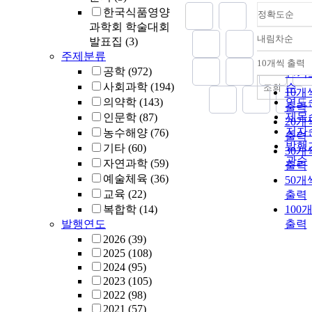
minimum fitne
한국식품영양
정확도순
value fmin is
과학회 학술대회
selected. Then
내림차순
발표집
(3)
selected site a
정확
주제분류
the sites within
순
10개씩 출력
내림
공학
(972)
distance l from
인기
selected site ar
사회과학
(194)
순
조회
10개
updated to ne
의약학
(143)
연도
출력
random values
제목
인문학
(87)
20개
The distance l 
저자
농수해양
(76)
출력
stochastically
발행
기타
(60)
30개
chosen from a
관순
자연과학
(59)
출력
power-law
예술체육
(36)
50개
distribution P(l
교육
(22)
출력
l.μ. We measur
복합학
(14)
100
the critical fit
발행연도
출력
and the avalan
distribution in
2026
(39)
stationary state
2025
(108)
For μ < 2, the
2024
(95)
critical fitness
2023
(105)
value satisfies 
2022
(98)
power law fc(N
2021
(57)