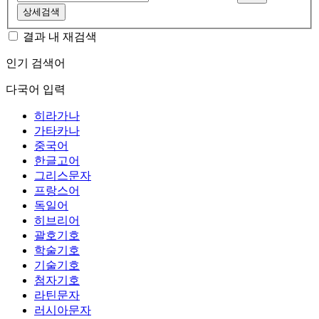
상세검색
결과 내 재검색
인기 검색어
다국어 입력
히라가나
가타카나
중국어
한글고어
그리스문자
프랑스어
독일어
히브리어
괄호기호
학술기호
기술기호
첨자기호
라틴문자
러시아문자