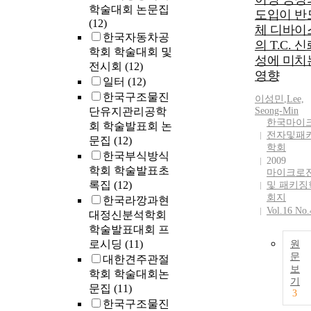
학술대회 논문집
도입이 반
(12)
체 디바이
한국자동차공
의 T.C. 
학회 학술대회 및
성에 미치
전시회
(12)
영향
일터
(12)
한국구조물진
이성민
,
Lee,
단유지관리공학
Seong-Min
한국마이
회 학술발표회 논
전자및패
문집
(12)
학회
한국부식방식
2009
학회 학술발표초
마이크로
록집
(12)
및 패키징
회지
한국라깡과현
Vol.16 No.
대정신분석학회
학술발표대회 프
로시딩
(11)
원
문
대한견주관절
보
학회 학술대회논
기
문집
(11)
3
한국구조물진