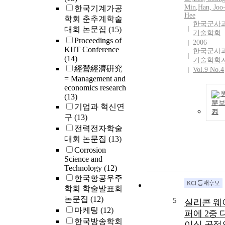
Min
,
Han, Joo
한국기계가공
Hee
학회 춘추계학술
한국군사
대회 논문집
(15)
기술학회
Proceedings of
2006
KIIT Conference
한국군사
(14)
기술학회
經營經濟硏究
Vol.9 No.4
= Management and
economics research
(13)
문
기업과 혁신연
기
구
(13)
전력전자학술
대회 논문집
(13)
Corrosion
Science and
Technology
(12)
한국항공우주
학회 학술발표회
논문집
(12)
5
실리콘 웨
마케팅
(12)
퍼에 2중 
한국방송학회
이싱 공정