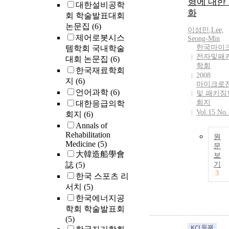
형에 대한
대한설비공학
화
회 학술발표대회
논문집
(6)
이성민
,
Lee,
제어로봇시스
Seong-Min
한국마이
템학회 국내학술
전자및패
대회 논문집
(6)
학회
한국재료학회
2008
지
(6)
마이크로
언어과학
(6)
및 패키징
회지
대한응급의학
Vol.15 No.
회지
(6)
Annals of
Rehabilitation
원
Medicine
(5)
문
大韓造船學會
보
誌
(5)
기
3
한국 스포츠 리
서치
(5)
한국에너지공
학회 학술발표회
(5)