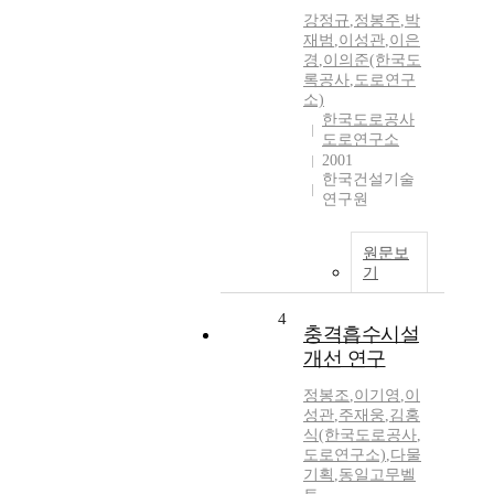
강정규
,
정봉주
,
박
재범
,
이성관
,
이은
경
,
이의준(한국도
록공사
,
도로연구
소)
한국도로공사
도로연구소
2001
한국건설기술
연구원
원문보
기
4
충격흡수시설
개선 연구
정봉조
,
이기영
,
이
성관
,
주재웅
,
김홍
식(한국도로공사
,
도로연구소)
,
다물
기획
,
동일고무벨