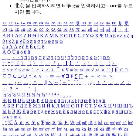
北京 을 입력하시려면
beijing
을 입력하시고 space를 누르
시면 됩니다.
ㅥ
ㅦ
ㅧ
ㅨ
ㅩ
ㅪ
ㅫ
ㅬ
ㅭ
ㅮ
ㅯ
ㅰ
ㅱ
ㅲ
ㅳ
ㅴ
ㅵ
ㅶ
ㅷ
ㅸ
ㅹ
ㅺ
ㅻ
ㅼ
ㅽ
ㅾ
ㅿ
ㆀ
ㆁ
ㆂ
ㆃ
ㆄ
ㆅ
ㆆ
ㆇ
ㆈ
ㆉ
ㆊ
ㆋ
ㆌ
ㆍ
ㆎ
Α
Β
Γ
Δ
Ε
Ζ
Η
Θ
Ι
Κ
Λ
Μ
Ν
Ξ
Ο
Π
Ρ
Σ
Τ
Υ
Φ
Χ
Ψ
Ω
α
β
γ
δ
ε
ζ
η
θ
ι
κ
λ
μ
ν
ξ
ο
π
ρ
σ
τ
υ
φ
χ
ψ
ω
á
à
Á
À
é
è
É
È
ç
Ç
ê
Ä
Ö
Ü
ä
ö
ü
ß
ְ
ֳ
ֲ
ֱ
ָ
ַ
ֵ
ֶ
ִ
ֹ
ּ
ֻ
ׂ
ׁ
ּ
ב
ה
נ
מ
צ
ת
ץ
ש
ד
ג
כ
ע
י
ח
ל
ך
ף
ק
ר
א
ט
ו
ן
ם
פ
‘
’
“
”
〔
〕
〈
〉
「
」
『
』
【
】
＂
（
）
［
］
｛
｝
±
×
÷
≠
≤
≥
∞
∴
♂
♀
∠
⊥
⌒
∂
∇
≡
≒
≪
≫
√
∽
∝
∵
∫
∬
∈
∋
⊆
⊇
⊂
⊃
∪
∩
∧
∨
￢
⇒
⇔
∀
∃
∮
∑
∏
＋
－
＜
＝
＞
、
。
·
‥
…
¨
〃
―
∥
＼
∼
´
～
ˇ
˘
˝
˚
˙
¸
˛
¡
¿
ː
！
＇
，
．
／
：
；
？
＾
＿
｀
｜
½
⅓
⅔
¼
¾
⅛
⅜
⅝
⅞
¹
²
³
⁴
ⁿ
₁
₂
₃
₄
Æ
Ð
Ħ
Ĳ
Ł
Ø
Œ
Þ
Ŧ
Ŋ
æ
đ
ð
ħ
ı
ĳ
ĸ
ŀ
ł
ø
œ
ß
þ
ŧ
ŋ
ŉ
А
Б
В
Г
Д
Е
Ё
Ж
З
И
Й
К
Л
М
Н
О
П
Р
С
Т
У
Ф
Х
Ц
Ч
Ш
Щ
Ъ
Ы
Ь
Э
Ю
Я
а
б
в
г
д
е
ё
ж
з
и
й
к
л
м
н
о
п
р
с
т
у
ф
х
ц
ч
ш
щ
ъ
ы
ь
э
ю
я
′
″
℃
Å
￠
￡
￥
¤
℉
‰
＄
％
Ｆ
￦
㎕
㎖
㎗
ℓ
㎘
㏄
㎣
㎤
㎥
㎦
㎙
㎚
㎛
㎜
㎝
㎞
㎟
㎠
㎡
㎢
㏊
㎍
㎎
㎏
㏏
㎈
㎉
㏈
㎧
㎨
㎰
㎱
㎲
㎳
㎴
㎵
㎶
㎷
㎸
㎹
㎀
㎁
㎂
㎃
㎄
㎺
㎻
㎽
㎾
㎿
㎐
㎑