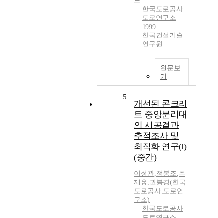
트
한국도로공사
도로연구소
1999
한국건설기술
연구원
원문보
기
5
개선된 콘크리
트 중앙분리대
의 시공결과
추적조사 및
최적화 연구(I)
(중간)
이성관
,
정봉조
,
주
재웅
,
권봉경(한국
도로공사
,
도로연
구소)
한국도로공사
도로연구소