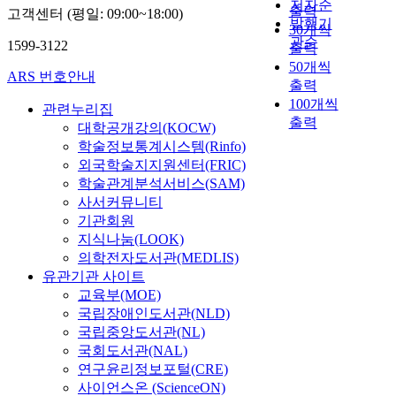
저자순
출력
고객센터 (평일: 09:00~18:00)
발행기
30개씩
관순
1599-3122
출력
50개씩
ARS 번호안내
출력
100개씩
관련누리집
출력
대학공개강의(KOCW)
학술정보통계시스템(Rinfo)
외국학술지지원센터(FRIC)
학술관계분석서비스(SAM)
사서커뮤니티
기관회원
지식나눔(LOOK)
의학전자도서관(MEDLIS)
유관기관 사이트
교육부(MOE)
국립장애인도서관(NLD)
국립중앙도서관(NL)
국회도서관(NAL)
연구윤리정보포털(CRE)
사이언스온 (ScienceON)