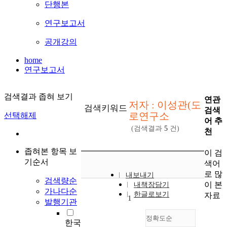
단행본
연구보고서
공개강의
home
연구보고서
검색결과 좁혀 보기
연관
저자 : 이성관(도
검색키워드
검색
로연구소
선택해제
어 추
(검색결과
5
건)
천
좁혀본 항목 보
이 검
기순서
색어
로 많
내보내기
검색량순
이 본
내책장담기
가나다순
한글로보기
자료
1
발행기관
정확도순
한국