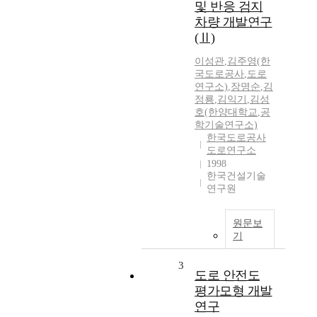
및 반응 검지
차량 개발연구
(Ⅱ)
이성관
,
김주영(한
국도로공사
,
도로
연구소)
,
장명순
,
김
정룡
,
김익기
,
김성
호(한양대학교
,
공
학기술연구소)
한국도로공사
도로연구소
1998
한국건설기술
연구원
원문보
기
3
도로 안전도
평가모형 개발
연구