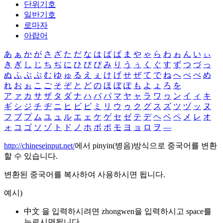
단위기호
일반기호
로마자
아랍어
あ
ぁ
か
が
さ
ざ
た
だ
な
は
ば
ぱ
ま
や
ゃ
ら
わ
ゎ
ん
い
ぃ
き
ぎ
し
じ
ち
ぢ
に
ひ
び
ぴ
み
り
う
ぅ
く
ぐ
す
ず
つ
づ
っ
ぬ
ふ
ぶ
ぷ
む
ゆ
ゅ
る
え
ぇ
け
げ
せ
ぜ
て
で
ね
へ
べ
ぺ
め
れ
お
ぉ
こ
ご
そ
ぞ
と
ど
の
ほ
ぼ
ぽ
も
よ
ょ
ろ
を
ア
ァ
カ
サ
ザ
タ
ダ
ナ
ハ
バ
パ
マ
ヤ
ャ
ラ
ワ
ヮ
ン
イ
ィ
キ
ギ
シ
ジ
チ
ヂ
ニ
ヒ
ビ
ピ
ミ
リ
ウ
ゥ
ク
グ
ス
ズ
ツ
ヅ
ッ
ヌ
フ
ブ
プ
ム
ユ
ュ
ル
エ
ェ
ケ
ゲ
セ
ゼ
テ
デ
ヘ
ベ
ペ
メ
レ
オ
ォ
コ
ゴ
ソ
ゾ
ト
ド
ノ
ホ
ボ
ポ
モ
ヨ
ョ
ロ
ヲ
―
http://chineseinput.net/
에서 pinyin(병음)방식으로 중국어를 변환
할 수 있습니다.
변환된 중국어를 복사하여 사용하시면 됩니다.
예시)
中文 을 입력하시려면
zhongwen
을 입력하시고 space를
누르시면됩니다.