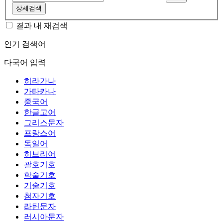
상세검색
결과 내 재검색
인기 검색어
다국어 입력
히라가나
가타카나
중국어
한글고어
그리스문자
프랑스어
독일어
히브리어
괄호기호
학술기호
기술기호
첨자기호
라틴문자
러시아문자