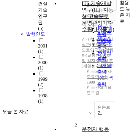
활용
ITS 기술개발
건설
내림차순
정확도
도 높
연구(III): 지능
기술
순
은 자
형 고속도로
10개씩 출력
연구
내림차순
인기도
료
원
운영관리기준
순
조회
10개씩
(5)
수립(Ⅰ)(중간)
연도순
발행연도
출력
제목순
김대현
,
김상구
,
이
20개씩
저자순
성관(도로연구소
,
2001
출력
도로연구소)
,
김명
발행기
(1)
30개씩
하(교통처)
,
강호
관순
출력
익
,
김지호
,
이병훈
2000
50개씩
(제일엔지니어링)
(1)
한국도로공사
출력
도로연구소
100개씩
1999
1999
출력
(2)
한국건설기술
연구원
1998
(1)
원문보
오늘 본 자료
기
2
운전자 행동