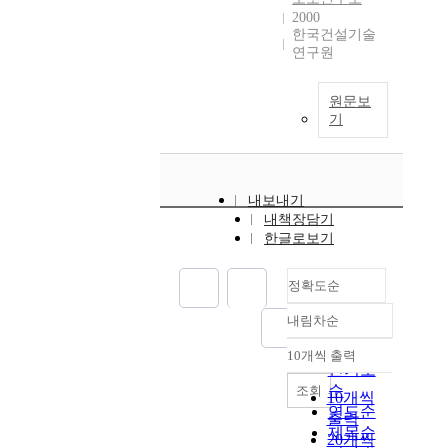
2000
한국건설기술
연구원
원문보
기
내보내기
내책장담기
한글로보기
정확도순
내림차순
정확도
순
10개씩 출력
내림차순
인기도
순
조회
10개씩
연도순
출력
제목순
20개씩