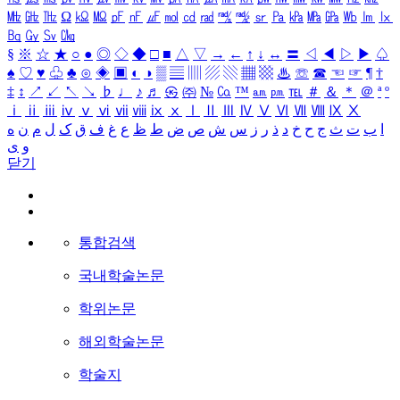
㎒
㎓
㎔
Ω
㏀
㏁
㎊
㎋
㎌
㏖
㏅
㎭
㎮
㎯
㏛
㎩
㎪
㎫
㎬
㏝
㏐
㏓
㏃
㏉
㏜
㏆
§
※
☆
★
○
●
◎
◇
◆
□
■
△
▽
→
←
↑
↓
↔
〓
◁
◀
▷
▶
♤
♠
♡
♥
♧
♣
⊙
◈
▣
◐
◑
▒
▤
▥
▨
▧
▦
▩
♨
☏
☎
☜
☞
¶
†
‡
↕
↗
↙
↖
↘
♭
♩
♪
♬
㉿
㈜
№
㏇
™
㏂
㏘
℡
＃
＆
＊
＠
ª
º
ⅰ
ⅱ
ⅲ
ⅳ
ⅴ
ⅵ
ⅶ
ⅷ
ⅸ
ⅹ
Ⅰ
Ⅱ
Ⅲ
Ⅳ
Ⅴ
Ⅵ
Ⅶ
Ⅷ
Ⅸ
Ⅹ
ا
ب
ت
ث
ج
ح
خ
د
ذ
ر
ز
س
ش
ص
ض
ط
ظ
ع
غ
ف
ق
ک
ل
م
ن
ه
و
ی
닫기
통합검색
국내학술논문
학위논문
해외학술논문
학술지