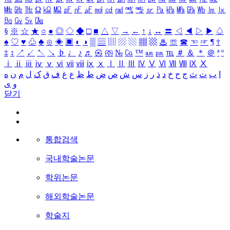
㎒
㎓
㎔
Ω
㏀
㏁
㎊
㎋
㎌
㏖
㏅
㎭
㎮
㎯
㏛
㎩
㎪
㎫
㎬
㏝
㏐
㏓
㏃
㏉
㏜
㏆
§
※
☆
★
○
●
◎
◇
◆
□
■
△
▽
→
←
↑
↓
↔
〓
◁
◀
▷
▶
♤
♠
♡
♥
♧
♣
⊙
◈
▣
◐
◑
▒
▤
▥
▨
▧
▦
▩
♨
☏
☎
☜
☞
¶
†
‡
↕
↗
↙
↖
↘
♭
♩
♪
♬
㉿
㈜
№
㏇
™
㏂
㏘
℡
＃
＆
＊
＠
ª
º
ⅰ
ⅱ
ⅲ
ⅳ
ⅴ
ⅵ
ⅶ
ⅷ
ⅸ
ⅹ
Ⅰ
Ⅱ
Ⅲ
Ⅳ
Ⅴ
Ⅵ
Ⅶ
Ⅷ
Ⅸ
Ⅹ
ا
ب
ت
ث
ج
ح
خ
د
ذ
ر
ز
س
ش
ص
ض
ط
ظ
ع
غ
ف
ق
ک
ل
م
ن
ه
و
ی
닫기
통합검색
국내학술논문
학위논문
해외학술논문
학술지