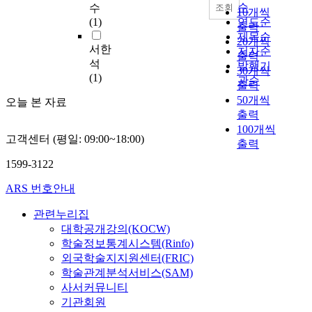
의
풍
정
순
조회
수
10개씩
평
등
도
(1)
연도순
출력
화
많
에
제목순
20개씩
를
은
따
서한
저자순
출력
증
비
라
석
발행기
30개씩
진
가
많
(1)
관순
출력
하
내
은
50개씩
기
릴
오늘 본 자료
영
위
출력
때
향
해
집
100개씩
을
고객센터 (평일: 09:00~18:00)
‘
중
출력
받
형
적
는
1599-3122
제
이
다
애
고
.
ARS 번호안내
’
급
또
와
격
관련누리집
한
‘
히
대학공개강의(KOCW)
직
가
발
선
학술정보통계시스템(Rinfo)
난
생
측
외국학술지지원센터(FRIC)
한
하
선
학술관계분석서비스(SAM)
사
는
이
사서커뮤니티
람
특
아
기관회원
들
징
니