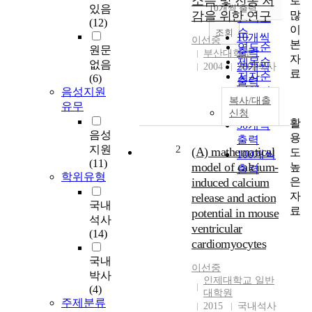
소음 및 진동 저
로
순
있음
10개씩 출력
내림차순
많
감을 위한 연구
인기도
(12)
이
순
조회
10개씩
이선중
본
연도순
원문
출력
부산대학교
자
제목순
없음
20개씩
2004
국내석사
료
저자순
(6)
출력
발행기
음성지원
30개씩
복사/대출
관순
유무
출력
신청
활
50개씩
음성
용
출력
지원
2
(A) mathematical
도
100개씩
(11)
model of calcium-
높
출력
학위유형
은
induced calcium
자
release and action
국내
료
potential in mouse
석사
ventricular
(14)
cardiomyocytes
국내
이선중
박사
인제대학교 일반
(4)
대학원
주제분류
2015
국내석사