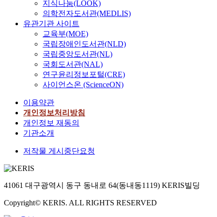
지식나눔(LOOK)
에
을
고
의학전자도서관(MEDLIS)
대
보
방
유관기관 사이트
한
이
향
교육부(MOE)
지
지
이
국립장애인도서관(NLD)
속
만
급
국립중앙도서관(NL)
적
땅
격
국회도서관(NAL)
인
밀
하
연구윤리정보포털(CRE)
관
림
게
사이언스온 (ScienceON)
심
산
변
’
사
할
이용약관
을
태
때
개인정보처리방침
강
는
반
개인정보 재동의
조
활
사
기관소개
하
동
법
였
면
탄
저작물 게시중단요청
고
이
성
,
깊
파
이
고
탐
에
서
사
41061 대구광역시 동구 동내로 64(동내동1119) KERIS빌딩
대
서
자
한
히
Copyright© KERIS. ALL RIGHTS RESERVED
료
그
진
의