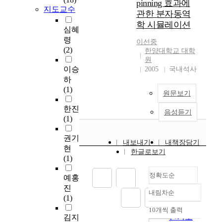
pinning 효과에
의
.
대
지도교수
관한 분자동역
기
일
한
학 시뮬레이션
쁨
반
처
심혜
』
적
리
령
이선중
에
으
와
(2)
한양대학교 대학
서
로
차
원
교
사
후
이승
2005
국내석사
황
면
해
하
프
의
석
(1)
원문보기
란
붕
은
치
괴
반
한진
음성듣기
스
및
사
(1)
코
산
면
는
사
의
권기
내보내기
내책장담기
복
태
경
현
한글로보기
음
는
사
(1)
화
집
방
사
중
정확도순
향
예홍
명
호
과
진
내림차순
으
우
정확도
그
(1)
로
및
순
변
10개씩 출력
내림차순
서
태
화
인기도
김지