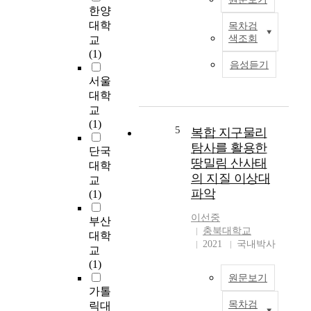
한양
대학
목차검
본
색조회
교
연
(1)
구
음성듣기
의
서울
목
대학
적
교
은
(1)
교
5
복합 지구물리
황
탐사를 활용한
단국
프
땅밀림 산사태
대학
란
의 지질 이상대
교
치
파악
(1)
스
코
이선중
부산
의
충북대학교
대학
권
2021
국내박사
교
고
(1)
『
원문보기
복
가톨
음
목차검
릭대
의
산