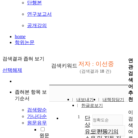
단행본
연구보고서
공개강의
home
학위논문
검색결과 좁혀 보기
연
저자 : 이선중
검색키워드
관
선택해제
(검색결과
18
건)
검
색
어
좁혀본 항목 보
추
기순서
천
내보내기
내책장담기
한글로보기
검색량순
이
가나다순
1
단
검
정확도순
원문유무
상
색
유도 전동기의
내림차순
어
정확도
원문