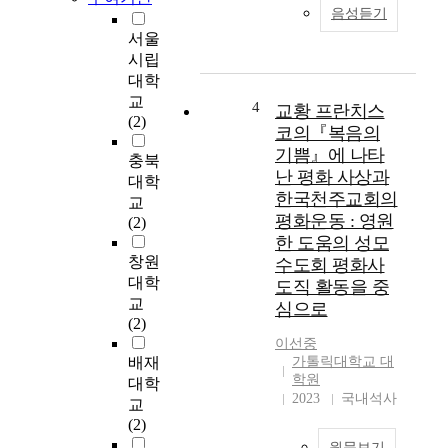
음성듣기
서울
시립
대학
교
4
교황 프란치스
(2)
코의『복음의
기쁨』에 나타
충북
난 평화 사상과
대학
한국천주교회의
교
평화운동 : 영원
(2)
한 도움의 성모
창원
수도회 평화사
대학
도직 활동을 중
교
심으로
(2)
이선중
배재
가톨릭대학교 대
학원
대학
2023
국내석사
교
(2)
원문보기