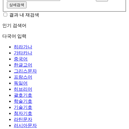
상세검색
결과 내 재검색
인기 검색어
다국어 입력
히라가나
가타카나
중국어
한글고어
그리스문자
프랑스어
독일어
히브리어
괄호기호
학술기호
기술기호
첨자기호
라틴문자
러시아문자