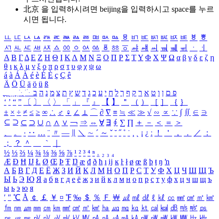
北京 을 입력하시려면
beijing
을 입력하시고 space를 누르
시면 됩니다.
ㅥ
ㅦ
ㅧ
ㅨ
ㅩ
ㅪ
ㅫ
ㅬ
ㅭ
ㅮ
ㅯ
ㅰ
ㅱ
ㅲ
ㅳ
ㅴ
ㅵ
ㅶ
ㅷ
ㅸ
ㅹ
ㅺ
ㅻ
ㅼ
ㅽ
ㅾ
ㅿ
ㆀ
ㆁ
ㆂ
ㆃ
ㆄ
ㆅ
ㆆ
ㆇ
ㆈ
ㆉ
ㆊ
ㆋ
ㆌ
ㆍ
ㆎ
Α
Β
Γ
Δ
Ε
Ζ
Η
Θ
Ι
Κ
Λ
Μ
Ν
Ξ
Ο
Π
Ρ
Σ
Τ
Υ
Φ
Χ
Ψ
Ω
α
β
γ
δ
ε
ζ
η
θ
ι
κ
λ
μ
ν
ξ
ο
π
ρ
σ
τ
υ
φ
χ
ψ
ω
á
à
Á
À
é
è
É
È
ç
Ç
ê
Ä
Ö
Ü
ä
ö
ü
ß
ְ
ֳ
ֲ
ֱ
ָ
ַ
ֵ
ֶ
ִ
ֹ
ּ
ֻ
ׂ
ׁ
ּ
ב
ה
נ
מ
צ
ת
ץ
ש
ד
ג
כ
ע
י
ח
ל
ך
ף
ק
ר
א
ט
ו
ן
ם
פ
‘
’
“
”
〔
〕
〈
〉
「
」
『
』
【
】
＂
（
）
［
］
｛
｝
±
×
÷
≠
≤
≥
∞
∴
♂
♀
∠
⊥
⌒
∂
∇
≡
≒
≪
≫
√
∽
∝
∵
∫
∬
∈
∋
⊆
⊇
⊂
⊃
∪
∩
∧
∨
￢
⇒
⇔
∀
∃
∮
∑
∏
＋
－
＜
＝
＞
、
。
·
‥
…
¨
〃
―
∥
＼
∼
´
～
ˇ
˘
˝
˚
˙
¸
˛
¡
¿
ː
！
＇
，
．
／
：
；
？
＾
＿
｀
｜
½
⅓
⅔
¼
¾
⅛
⅜
⅝
⅞
¹
²
³
⁴
ⁿ
₁
₂
₃
₄
Æ
Ð
Ħ
Ĳ
Ł
Ø
Œ
Þ
Ŧ
Ŋ
æ
đ
ð
ħ
ı
ĳ
ĸ
ŀ
ł
ø
œ
ß
þ
ŧ
ŋ
ŉ
А
Б
В
Г
Д
Е
Ё
Ж
З
И
Й
К
Л
М
Н
О
П
Р
С
Т
У
Ф
Х
Ц
Ч
Ш
Щ
Ъ
Ы
Ь
Э
Ю
Я
а
б
в
г
д
е
ё
ж
з
и
й
к
л
м
н
о
п
р
с
т
у
ф
х
ц
ч
ш
щ
ъ
ы
ь
э
ю
я
′
″
℃
Å
￠
￡
￥
¤
℉
‰
＄
％
Ｆ
￦
㎕
㎖
㎗
ℓ
㎘
㏄
㎣
㎤
㎥
㎦
㎙
㎚
㎛
㎜
㎝
㎞
㎟
㎠
㎡
㎢
㏊
㎍
㎎
㎏
㏏
㎈
㎉
㏈
㎧
㎨
㎰
㎱
㎲
㎳
㎴
㎵
㎶
㎷
㎸
㎹
㎀
㎁
㎂
㎃
㎄
㎺
㎻
㎽
㎾
㎿
㎐
㎑