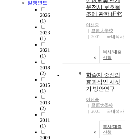
分散電源 연계
천
발행연도
력
운전시 보호협
주
사
조에 관한 硏究
교
2026
면
(1)
회
이
이선중
의
동
昌原大學校
2023
평
에
2001
국내석사
(1)
화
적
운
용
2021
복사/대출
동
되
(1)
신청
을
며
영
,
2018
원
한
(2)
8
학습자 중심의
한
번
효과적인 시짓
도
의
2015
기 방안연구
움
미
(1)
의
끄
이선중
성
2013
러
昌原大學校
(2)
모
짐
2001
국내석사
수
내
2011
도
에
(1)
복사/대출
회
서
신청
평
이
2009
화
동