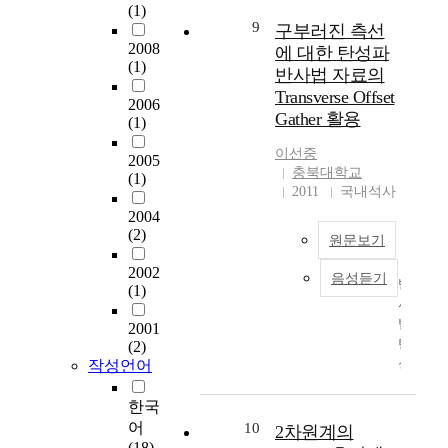
(1)
사
유
9
구부러진 측선
도
형
2008
에 대한 탄성파
직
과
(1)
반사법 자료의
활
붕
Transverse Offset
동
괴
2006
Gather 활용
을
정
(1)
중
도
이선중
심
2005
는
충북대학교
(1)
으
이
2011
국내석사
로
동
2004
살
이
(2)
펴
진
원문보기
보
행
2002
음성듣기
는
됨
반
(1)
데
에
사
있
따
법
2001
다
라
탄
(2)
.
변
성
작성언어
할
파
『
수
자
한국
복
있
료
어
10
2차원계의
음
다
에
(18)