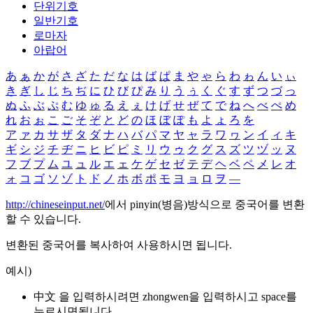
단위기호
일반기호
로마자
아랍어
あ
ぁ
か
が
さ
ざ
た
だ
な
は
ば
ぱ
ま
や
ゃ
ら
わ
ゎ
ん
い
ぃ
き
ぎ
し
じ
ち
ぢ
に
ひ
び
ぴ
み
り
う
ぅ
く
ぐ
す
ず
つ
づ
っ
ぬ
ふ
ぶ
ぷ
む
ゆ
ゅ
る
え
ぇ
け
げ
せ
ぜ
て
で
ね
へ
べ
ぺ
め
れ
お
ぉ
こ
ご
そ
ぞ
と
ど
の
ほ
ぼ
ぽ
も
よ
ょ
ろ
を
ア
ァ
カ
サ
ザ
タ
ダ
ナ
ハ
バ
パ
マ
ヤ
ャ
ラ
ワ
ヮ
ン
イ
ィ
キ
ギ
シ
ジ
チ
ヂ
ニ
ヒ
ビ
ピ
ミ
リ
ウ
ゥ
ク
グ
ス
ズ
ツ
ヅ
ッ
ヌ
フ
ブ
プ
ム
ユ
ュ
ル
エ
ェ
ケ
ゲ
セ
ゼ
テ
デ
ヘ
ベ
ペ
メ
レ
オ
ォ
コ
ゴ
ソ
ゾ
ト
ド
ノ
ホ
ボ
ポ
モ
ヨ
ョ
ロ
ヲ
―
http://chineseinput.net/
에서 pinyin(병음)방식으로 중국어를 변환
할 수 있습니다.
변환된 중국어를 복사하여 사용하시면 됩니다.
예시)
中文 을 입력하시려면
zhongwen
을 입력하시고 space를
누르시면됩니다.