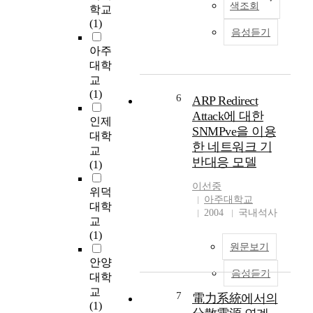
색조회
학교
기
사
(1)
쁨
태
음성듣기
』
는
아주
에
토
대학
나
양
교
타
포
(1)
난
행
6
ARP Redirect
평
에
Attack에 대한
인제
화
서
SNMPve을 이용
대학
사
암
한 네트워크 기
교
상
석
반대응 모델
(1)
과
사
한
태
이선중
위덕
반
에
아주대학교
대학
도
이
2004
국내석사
평
교
르
화
(1)
는
원문보기
를
광
안양
위
범
음성듣기
한
대학
위
한
한
교
7
電力系統에서의
국
중
(1)