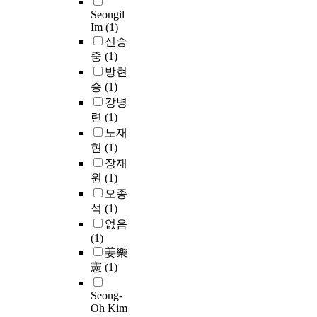
i
p
Seongil
d
Im
(1)
e
e
신승
c
r
중
(1)
i
,
e
e
방현
d
s
승
(1)
a
(
강병
s
,
련
(1)
c
노재
y
S
,
현
(1)
c
)
,
장재
l
,
원
(1)
i
z
오종
a
e
석
(1)
i
d
없음
n
d
(1)
l
,
e
姜樂
y
r
憲
(1)
i
i
n
v
Seong-
d
a
Oh Kim
F
u