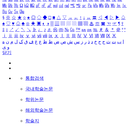
㎒
㎓
㎔
Ω
㏀
㏁
㎊
㎋
㎌
㏖
㏅
㎭
㎮
㎯
㏛
㎩
㎪
㎫
㎬
㏝
㏐
㏓
㏃
㏉
㏜
㏆
§
※
☆
★
○
●
◎
◇
◆
□
■
△
▽
→
←
↑
↓
↔
〓
◁
◀
▷
▶
♤
♠
♡
♥
♧
♣
⊙
◈
▣
◐
◑
▒
▤
▥
▨
▧
▦
▩
♨
☏
☎
☜
☞
¶
†
‡
↕
↗
↙
↖
↘
♭
♩
♪
♬
㉿
㈜
№
㏇
™
㏂
㏘
℡
＃
＆
＊
＠
ª
º
ⅰ
ⅱ
ⅲ
ⅳ
ⅴ
ⅵ
ⅶ
ⅷ
ⅸ
ⅹ
Ⅰ
Ⅱ
Ⅲ
Ⅳ
Ⅴ
Ⅵ
Ⅶ
Ⅷ
Ⅸ
Ⅹ
ا
ب
ت
ث
ج
ح
خ
د
ذ
ر
ز
س
ش
ص
ض
ط
ظ
ع
غ
ف
ق
ک
ل
م
ن
ه
و
ی
닫기
통합검색
국내학술논문
학위논문
해외학술논문
학술지