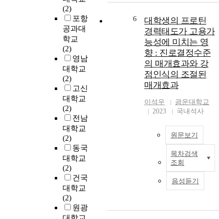
f
(2)
o
포항
6
대학생의 프로틴
r
3
공과대
경력태도가 고용가
0
학교
능성에 미치는 영
a
(2)
향 : 진로결정수준
t
영남
i
의 매개효과와 강
대학교
o
점인식의 조절된
(2)
n
매개효과
고신
a
대학교
l
이석우
광운대학교
(2)
l
2023
국내석사
전남
y
대학교
원문보기
(2)
o
동국
n
목차검색
대학교
s
조회
(2)
t
건국
r
음성듣기
대학교
a
(2)
i
원광
n
대학교
e