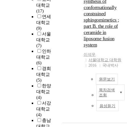
synthesis of
대학교
conformationally
(17)
constrained
연세
sphingomimetics ;
대학교
part B. the role of
(9)
ceramide in
서울
liposome fusion
대학교
system
(7)
인하
이석우
대학교
서울대학교 대학원
(6)
2016
국내박사
경희
대학교
원문보기
(5)
한양
목차검색
대학교
P
조회
(4)
a
서강
r
음성듣기
t
대학교
(4)
.
충남
대학교