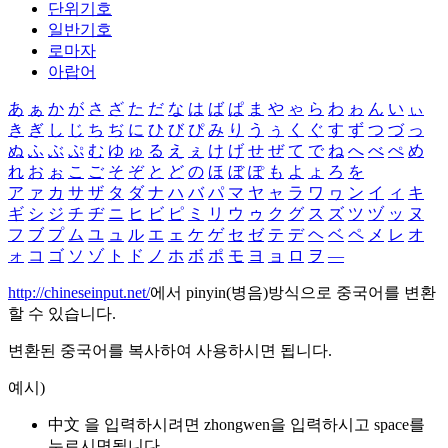
단위기호
일반기호
로마자
아랍어
あ
ぁ
か
が
さ
ざ
た
だ
な
は
ば
ぱ
ま
や
ゃ
ら
わ
ゎ
ん
い
ぃ
き
ぎ
し
じ
ち
ぢ
に
ひ
び
ぴ
み
り
う
ぅ
く
ぐ
す
ず
つ
づ
っ
ぬ
ふ
ぶ
ぷ
む
ゆ
ゅ
る
え
ぇ
け
げ
せ
ぜ
て
で
ね
へ
べ
ぺ
め
れ
お
ぉ
こ
ご
そ
ぞ
と
ど
の
ほ
ぼ
ぽ
も
よ
ょ
ろ
を
ア
ァ
カ
サ
ザ
タ
ダ
ナ
ハ
バ
パ
マ
ヤ
ャ
ラ
ワ
ヮ
ン
イ
ィ
キ
ギ
シ
ジ
チ
ヂ
ニ
ヒ
ビ
ピ
ミ
リ
ウ
ゥ
ク
グ
ス
ズ
ツ
ヅ
ッ
ヌ
フ
ブ
プ
ム
ユ
ュ
ル
エ
ェ
ケ
ゲ
セ
ゼ
テ
デ
ヘ
ベ
ペ
メ
レ
オ
ォ
コ
ゴ
ソ
ゾ
ト
ド
ノ
ホ
ボ
ポ
モ
ヨ
ョ
ロ
ヲ
―
http://chineseinput.net/
에서 pinyin(병음)방식으로 중국어를 변환
할 수 있습니다.
변환된 중국어를 복사하여 사용하시면 됩니다.
예시)
中文 을 입력하시려면
zhongwen
을 입력하시고 space를
누르시면됩니다.