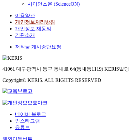
i
사이언스온 (ScienceON)
n
c
t
s
이용약관
e
p
개인정보처리방침
f
h
개인정보 재동의
f
i
기관소개
o
n
r
g
저작물 게시중단요청
t
o
s
s
t
.
i
o
41061 대구광역시 동구 동내로 64(동내동1119) KERIS빌딩
n
o
e
v
Copyright© KERIS. ALL RIGHTS RESERVED
,
a
e
n
r
a
c
l
o
o
네이버 블로그
g
e
인스타그램
u
i
유튜브
e
t
s
s
해외이동버튼
b