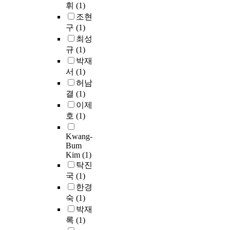
u
휘
(1)
l
c
조현
p
t
.
구
(1)
r
i
최성
o
o
.
규
(1)
d
n
박재
u
o
서
(1)
c
f
t
허남
r
s
결
(1)
e
t
이제
a
h
호
(1)
c
a
t
i
t
Kwang-
i
c
Bum
v
a
Kim
(1)
e
.
n
탁진
o
b
국
(1)
6
x
e
한경
y
,
c
숙
(1)
g
o
박재
e
n
n
록
(1)
s
s