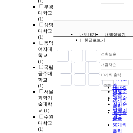
(1)
p
here s(p-1) refer to the
s
부경
o
number of lines each line
s
대학교
s
is crossed with. Diallel
e
(1)
e
crosses in completely
c
상명
:
randomized designs have
o
T
대학교
been discussed by several
n
내보내기
내책장담기
o
(1)
authors, e.g. Kempthorne
.
d
한글로보기
d
동덕
and Currow(1961), Singh
.
a
여자대
and Hinkelmann and
e
.
정확도순
t
학교
Kempthorne(1963),
s
e
(1)
Hinkelmann(1975), Singh
s
내림차순
,
정확도
국립
and Hinkelmann(1990).
e
p
순
공주대
Optimal block designs for
10개씩 출력
n
내림차순
a
인기도
학교
complete dlallel crosses
g
r
순
조회
(1)
have been considered by
10개씩
e
a
서울
Gupta and
연도순
출력
r
o
q
Kageyama(1994), Dey and
과학기
제목순
s
20개씩
u
Midha(1996), and Das,
술대학
저자순
.
출력
a
Dey and Dean(1998).
교
(1)
발행기
I
30개씩
3
t
Singh and
관순
수원
n
출력
0
(
Hinkelmann(1995) gave
대학교
p
50개씩
P
efficient block designs for
(1)
r
출력
partial diallel crosses