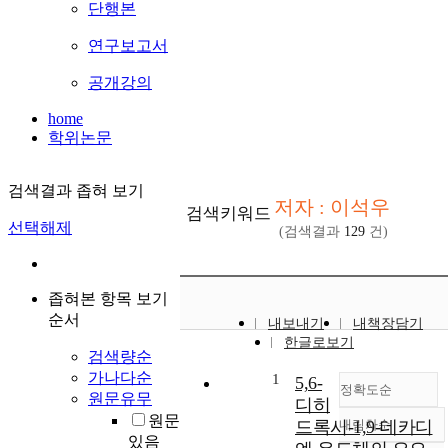
단행본
연구보고서
공개강의
home
학위논문
검색결과 좁혀 보기
저자 : 이석우
검색키워드
선택해제
(검색결과
129
건)
좁혀본 항목 보기
순서
내보내기
내책장담기
한글로보기
검색량순
가나다순
1
5,6-
정확도순
원문유무
디히
원문
드록시-1,9-데카디
내림차순
정확도
있음