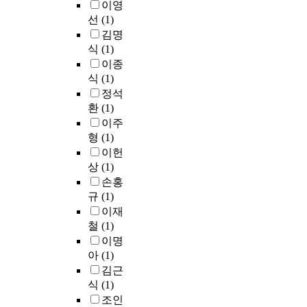
이영
y
a
,
선
(1)
t
,
t
김명
r
h
식
(1)
a
e
이종
d
r
식
(1)
i
e
c
정석
a
a
환
(1)
r
l
이주
,
e
s
형
(1)
s
a
이헌
e
r
상
(1)
v
e
손홍
e
o
규
(1)
r
v
a
이재
e
l
철
(1)
r
n
이명
-
a
아
(1)
p
t
김근
r
u
식
(1)
o
r
d
조인
a