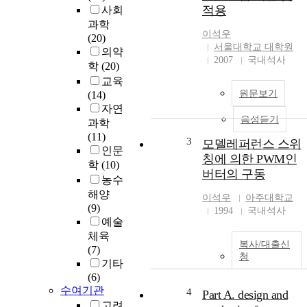
적용
사회
과학
이석우
(20)
서울대학교 대학원
의약
2007
국내석사
학
(20)
교육
원문보기
(14)
자연
음성듣기
과학
(11)
3
모델레퍼런스 스위
인문
칭에 의한 PWM인
학
(10)
버터의 구동
농수
해양
이석우
아주대학교
(9)
1994
국내석사
예술
체육
복사/대출신
(7)
청
기타
(6)
수여기관
4
Part A. design and
고려