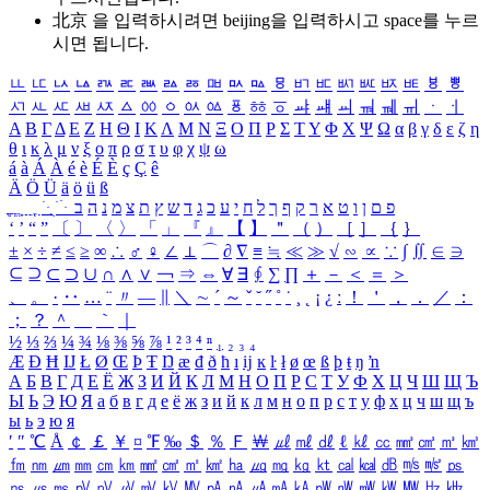
北京 을 입력하시려면
beijing
을 입력하시고 space를 누르
시면 됩니다.
ㅥ
ㅦ
ㅧ
ㅨ
ㅩ
ㅪ
ㅫ
ㅬ
ㅭ
ㅮ
ㅯ
ㅰ
ㅱ
ㅲ
ㅳ
ㅴ
ㅵ
ㅶ
ㅷ
ㅸ
ㅹ
ㅺ
ㅻ
ㅼ
ㅽ
ㅾ
ㅿ
ㆀ
ㆁ
ㆂ
ㆃ
ㆄ
ㆅ
ㆆ
ㆇ
ㆈ
ㆉ
ㆊ
ㆋ
ㆌ
ㆍ
ㆎ
Α
Β
Γ
Δ
Ε
Ζ
Η
Θ
Ι
Κ
Λ
Μ
Ν
Ξ
Ο
Π
Ρ
Σ
Τ
Υ
Φ
Χ
Ψ
Ω
α
β
γ
δ
ε
ζ
η
θ
ι
κ
λ
μ
ν
ξ
ο
π
ρ
σ
τ
υ
φ
χ
ψ
ω
á
à
Á
À
é
è
É
È
ç
Ç
ê
Ä
Ö
Ü
ä
ö
ü
ß
ְ
ֳ
ֲ
ֱ
ָ
ַ
ֵ
ֶ
ִ
ֹ
ּ
ֻ
ׂ
ׁ
ּ
ב
ה
נ
מ
צ
ת
ץ
ש
ד
ג
כ
ע
י
ח
ל
ך
ף
ק
ר
א
ט
ו
ן
ם
פ
‘
’
“
”
〔
〕
〈
〉
「
」
『
』
【
】
＂
（
）
［
］
｛
｝
±
×
÷
≠
≤
≥
∞
∴
♂
♀
∠
⊥
⌒
∂
∇
≡
≒
≪
≫
√
∽
∝
∵
∫
∬
∈
∋
⊆
⊇
⊂
⊃
∪
∩
∧
∨
￢
⇒
⇔
∀
∃
∮
∑
∏
＋
－
＜
＝
＞
、
。
·
‥
…
¨
〃
―
∥
＼
∼
´
～
ˇ
˘
˝
˚
˙
¸
˛
¡
¿
ː
！
＇
，
．
／
：
；
？
＾
＿
｀
｜
½
⅓
⅔
¼
¾
⅛
⅜
⅝
⅞
¹
²
³
⁴
ⁿ
₁
₂
₃
₄
Æ
Ð
Ħ
Ĳ
Ł
Ø
Œ
Þ
Ŧ
Ŋ
æ
đ
ð
ħ
ı
ĳ
ĸ
ŀ
ł
ø
œ
ß
þ
ŧ
ŋ
ŉ
А
Б
В
Г
Д
Е
Ё
Ж
З
И
Й
К
Л
М
Н
О
П
Р
С
Т
У
Ф
Х
Ц
Ч
Ш
Щ
Ъ
Ы
Ь
Э
Ю
Я
а
б
в
г
д
е
ё
ж
з
и
й
к
л
м
н
о
п
р
с
т
у
ф
х
ц
ч
ш
щ
ъ
ы
ь
э
ю
я
′
″
℃
Å
￠
￡
￥
¤
℉
‰
＄
％
Ｆ
￦
㎕
㎖
㎗
ℓ
㎘
㏄
㎣
㎤
㎥
㎦
㎙
㎚
㎛
㎜
㎝
㎞
㎟
㎠
㎡
㎢
㏊
㎍
㎎
㎏
㏏
㎈
㎉
㏈
㎧
㎨
㎰
㎱
㎲
㎳
㎴
㎵
㎶
㎷
㎸
㎹
㎀
㎁
㎂
㎃
㎄
㎺
㎻
㎽
㎾
㎿
㎐
㎑