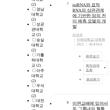
7
(2)
miRNA와 표적
d
경남
S
RNA의 상관관계
대학교
p
에 기반한 암의 전
(2)
h
이 예측 모델의 개
성균
i
발
관대학
n
g
교
(2)
이석우
o
숭실
인하대학교 대학원
2023
국내석사
대학교
i
(2)
가톨
원문보기
e
릭대학
t
교
(2)
목차검색
i
조회
아주
c
대학교
s
음성듣기
(2)
우석
대학교
S
(2)
p
대전
8
이면교배에 있어서
h
대학교
i
두 그룹내의 혈통