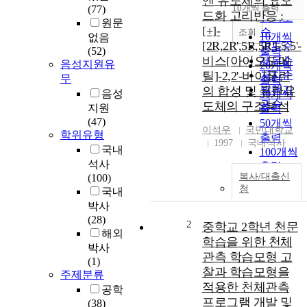
엔 유도체의 요오
순
10개씩 출력
(77)
내림차순
드화 고리반응 :
인기도
원문
[+]-
순
조회
10개씩
없음
[2R,2R',5R,5R']-5,5'-
연도순
(52)
출력
비스[아이오도메
제목순
음성지원유
20개씩
틸]-2,2'-바이퓨란
저자순
무
출력
발행기
의 합성 및 퓨란유
음성
30개씩
관순
도체의 구조분석
지원
출력
(47)
50개씩
이석우
국민대학교
학위유형
출력
1997
국내석사
국내
100개씩
석사
출력
복사/대출신
(100)
청
국내
박사
(28)
2
중학교 2학년 천문
해외
학습을 위한 천체
박사
관측 학습모형 고
(1)
찰과 학습모형을
주제분류
적용한 천체관측
공학
프로그램 개발 및
(38)