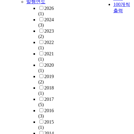
발행연도
i
100개씩
)
using partially balanced
2026
n
출력
p
incomplete block designs.
(1)
c
o
Orthogonal blocking of
2024
i
i
partial diallel crosses was
(3)
p
s
considered by Gupta, Das
2023
a
o
and Kageyama(1995). In
3
(2)
l
n
this paper, A class of block
5
2022
,
i
(1)
designs for general
4
s
1
n
2021
combining ability
p
k
g
(1)
comparisons within two
h
n
h
2020
groups of inbred lines in
,
i
o
(1)
a
diallel crosses is given.
n
t
2019
s
These block designs are
g
(2)
b
constructed by using
o
2018
e
balanced block designs
i
(1)
e
obtained by cyclically
d
2017
n
developing a single initial
b
(5)
r
block. Also, the
a
2016
e
efficiencies of block
(3)
s
s
designs are tabulated for
2015
e
u
number of lines 26 or less.
(1)
s
l
2014
a