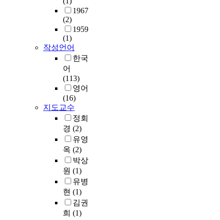
(1)
h
E
v
1967
e
S
i
(2)
S
r
1959
a
o
(1)
j
a
n
작성언어
o
c
한국
r
r
e
어
t
o
n
(113)
-
o
t
영어
x
.
(16)
i
I
지도교수
c
n
정회
i
t
경
(2)
t
e
유영
y
r
o
옥
(2)
e
f
박상
s
p
원
(1)
,
t
a
유병
i
r
현
(1)
n
a
김권
g
q
희
(1)
l
u