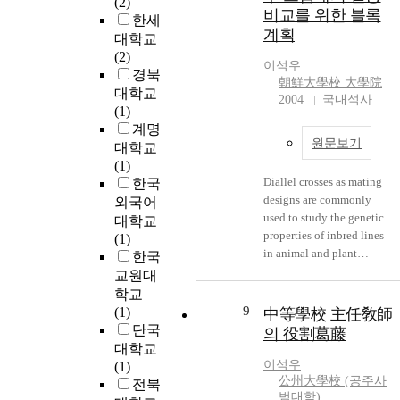
(2)
n
비교를 위한 블록
한세
g
계획
대학교
o
(2)
i
이석우
경북
d
朝鮮大學校 大學院
대학교
b
2004
국내석사
(1)
a
계명
s
원문보기
대학교
e
(1)
s
Diallel crosses as mating
한국
p
designs are commonly
외국어
l
used to study the genetic
대학교
a
properties of inbred lines
(1)
y
in animal and plant
한국
e
breeding experiments.
교원대
s
Suppose there are p inbred
학교
s
lines and let a cross
9
(1)
中等學校 主任敎師
e
between lines i and j be
단국
n
의 役割葛藤
denoted by(i,j), i<j=1,2,…,
대학교
t
p. Let n_(c) denote the
이석우
(1)
i
total number of distinct
公州大學校 (공주사
전북
a
crosses in the experiment.
범대학)