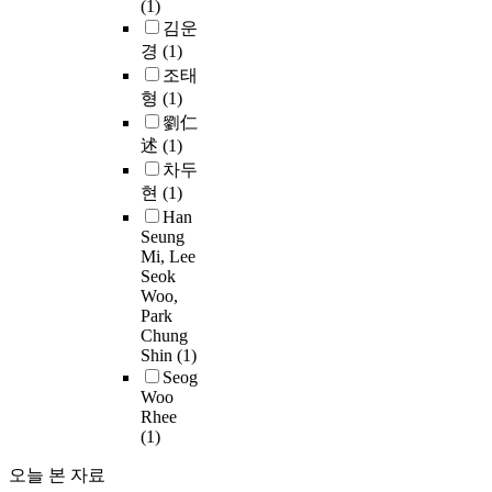
t
(1)
c
i
김운
e
v
경
(1)
d
e
조태
b
s
형
(1)
y
o
劉仁
f
述
(1)
s
차두
p
P
현
(1)
h
Han
i
-
Seung
n
.
c
Mi, Lee
g
Seok
y
o
Woo,
t
.
i
Park
o
d
Chung
c
Shin
(1)
b
h
,
Seog
a
r
Woo
s
o
Rhee
e
(1)
s
e
.
P
오늘 본 자료