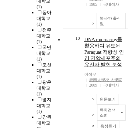
대학교
l
Our interest lies in
1985
국내석사
(1)
r
comparing the parents
동아
o
with respect to their
l
대학교
복사/대출신
general combining
청
e
(1)
ability(gca) parameters.
s
전주
The complete diallel
i
대학교
10
cross(CDC) involves all
DNA microarray를
n
(1)
possible crosses among
활용하여 유도된
c
국민
(
the p parental lines with
Paraquat 저항성 인
e
대학교
n_(c) = p(p-1)/2.
간 간암세포주의
l
(1)
Sometimes p tends to be
l
유전자 발현 분석
조선
large resulting in a large
r
대학교
o
number of crosses, and it
이석우
e
(1)
becomes impractical to
忠南大學校 大學院
g
광운
)
carry out even one
2009
국내박사
u
대학교
replication of the diallel
l
(1)
cross. In such situations a
a
명지
원문보기
partial diallel cross(PDC)
t
대학교
may be used for carrying
i
목차검색
(1)
P
out the experiment. The
o
조회
강원
u
patial diallel cross(PDC) is
n
대학교
r
often used n_(c) = ps/2.
음성듣기
a