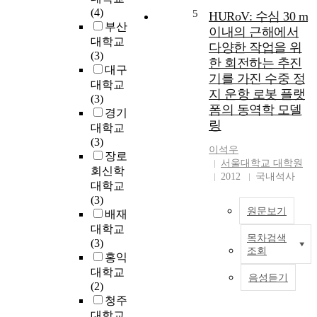
e
(4)
5
HURoV: 수심 30 m
s
부산
이내의 근해에서
i
대학교
다양한 작업을 위
g
(3)
한 회전하는 추진
n
대구
기를 가진 수중 정
a
대학교
지 운항 로봇 플랫
n
(3)
폼의 동역학 모델
d
경기
링
S
대학교
y
(3)
이석우
n
장로
서울대학교 대학원
t
회신학
2012
국내석사
h
대학교
e
(3)
s
원문보기
배재
i
대학교
s
목차검색
(3)
조회
o
홍익
f
대학교
음성듣기
(2)
o
청주
n
대학교