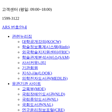
4
.
e
5
d
고객센터 (평일: 09:00~18:00)
0
e
r
1599-3122
s
e
i
d
ARS 번호안내
g
u
n
c
관련누리집
e
t
대학공개강의(KOCW)
d
a
학술정보통계시스템(Rinfo)
t
s
외국학술지지원센터(FRIC)
i
h
e
학술관계분석서비스(SAM)
e
,
사서커뮤니티
h
s
기관회원
e
o
지식나눔(LOOK)
t
t
의학전자도서관(MEDLIS)
e
h
유관기관 사이트
r
e
교육부(MOE)
o
c
c
국립장애인도서관(NLD)
u
y
국립중앙도서관(NL)
r
c
국회도서관(NAL)
r
l
연구윤리정보포털(CRE)
e