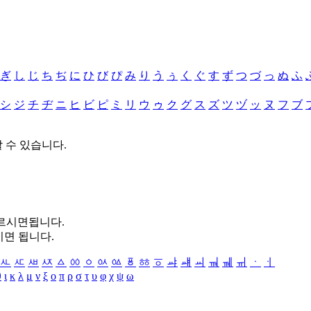
ぎ
し
じ
ち
ぢ
に
ひ
び
ぴ
み
り
う
ぅ
く
ぐ
す
ず
つ
づ
っ
ぬ
ふ
シ
ジ
チ
ヂ
ニ
ヒ
ビ
ピ
ミ
リ
ウ
ゥ
ク
グ
ス
ズ
ツ
ヅ
ッ
ヌ
フ
ブ
할 수 있습니다.
누르시면됩니다.
시면 됩니다.
ㅻ
ㅼ
ㅽ
ㅾ
ㅿ
ㆀ
ㆁ
ㆂ
ㆃ
ㆄ
ㆅ
ㆆ
ㆇ
ㆈ
ㆉ
ㆊ
ㆋ
ㆌ
ㆍ
ㆎ
θ
ι
κ
λ
μ
ν
ξ
ο
π
ρ
σ
τ
υ
φ
χ
ψ
ω