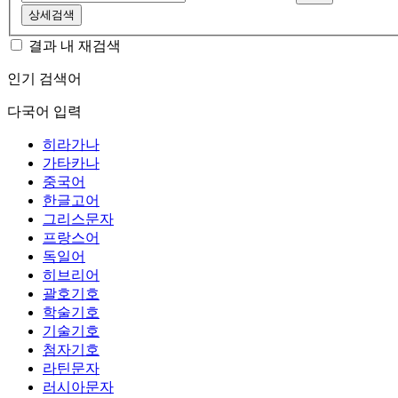
상세검색
결과 내 재검색
인기 검색어
다국어 입력
히라가나
가타카나
중국어
한글고어
그리스문자
프랑스어
독일어
히브리어
괄호기호
학술기호
기술기호
첨자기호
라틴문자
러시아문자