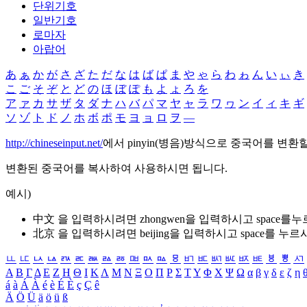
단위기호
일반기호
로마자
아랍어
あ
ぁ
か
が
さ
ざ
た
だ
な
は
ば
ぱ
ま
や
ゃ
ら
わ
ゎ
ん
い
ぃ
き
こ
ご
そ
ぞ
と
ど
の
ほ
ぼ
ぽ
も
よ
ょ
ろ
を
ア
ァ
カ
サ
ザ
タ
ダ
ナ
ハ
バ
パ
マ
ヤ
ャ
ラ
ワ
ヮ
ン
イ
ィ
キ
ギ
ソ
ゾ
ト
ド
ノ
ホ
ボ
ポ
モ
ヨ
ョ
ロ
ヲ
―
http://chineseinput.net/
에서 pinyin(병음)방식으로 중국어를 변환
변환된 중국어를 복사하여 사용하시면 됩니다.
예시)
中文 을 입력하시려면
zhongwen
을 입력하시고 space를
北京 을 입력하시려면
beijing
을 입력하시고 space를 누르
ㅥ
ㅦ
ㅧ
ㅨ
ㅩ
ㅪ
ㅫ
ㅬ
ㅭ
ㅮ
ㅯ
ㅰ
ㅱ
ㅲ
ㅳ
ㅴ
ㅵ
ㅶ
ㅷ
ㅸ
ㅹ
ㅺ
Α
Β
Γ
Δ
Ε
Ζ
Η
Θ
Ι
Κ
Λ
Μ
Ν
Ξ
Ο
Π
Ρ
Σ
Τ
Υ
Φ
Χ
Ψ
Ω
α
β
γ
δ
ε
ζ
η
á
à
Á
À
é
è
É
È
ç
Ç
ê
Ä
Ö
Ü
ä
ö
ü
ß