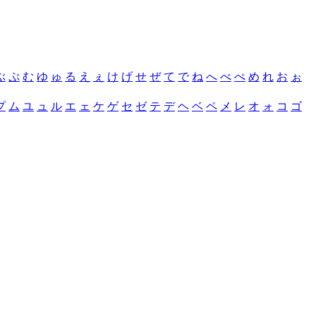
ぶ
ぷ
む
ゆ
ゅ
る
え
ぇ
け
げ
せ
ぜ
て
で
ね
へ
べ
ぺ
め
れ
お
ぉ
プ
ム
ユ
ュ
ル
エ
ェ
ケ
ゲ
セ
ゼ
テ
デ
ヘ
ベ
ペ
メ
レ
オ
ォ
コ
ゴ