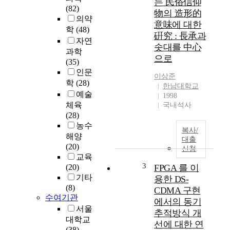
는 民俗信仰
업
(82)
物의 造形的
단
의약
意味에 대한
지
학
(48)
硏究 : 長承과
조
자연
솟대를 中心
성
과학
으로
,
(35)
경
인문
이상준
제
학
(28)
한남대학교
성
예술
1998
장
체육
국내석사
에
(28)
따
농수
라
복사/
해양
대출
물
(20)
신청
수
교육
요
3
(20)
FPGA 를 이
량
기타
용한 DS-
은
(8)
CDMA 구현
끊
수여기관
에서의 동기
임
서울
없
추적방식 개
대학교
이
선에 대한 연
(38)