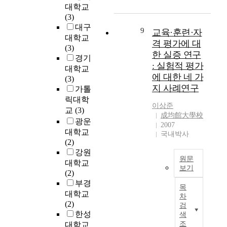
준
율
대학교
신
p
활
을
(3)
용
o
성
향
대구
위
l
9
교육·훈련·자
슬
상
대학교
험
y
격 평가에 대
러
시
(3)
모
p
지
한 실증 연구
키
경기
형
r
시
: 실험적 평가
기
대학교
에
o
스
에 대한 네 가
위
(3)
대
p
템
한
지 사례연구
가톨
한
y
을
연
릭대학
연
l
비
이상준
구
구
교
(3)
e
교
成均館大學校
가
n
광운
실
2007
많
e
대학교
험
국내박사
이
p
(2)
하
이
o
강원
였
루
원문
r
대학교
다
어
보기
o
(2)
.
지
이
u
부경
또
목
고
논
s
대학교
한
차
있
문
m
(2)
두
검
으
은
e
한성
색
시
며
교
m
조
대학교
스