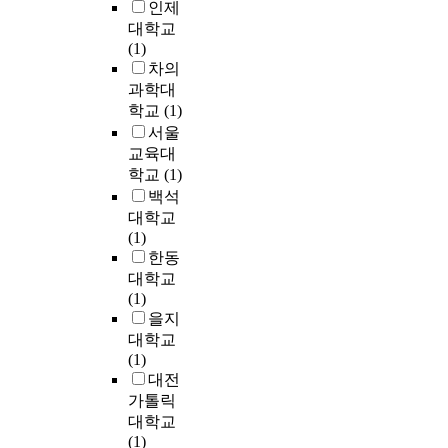
기
e
인제
,
n
)
되
a
대학교
자
t
시
는
f
(1)
신
h
스
d
o
차의
의
e
템
a
r
과학대
노
p
만
m
a
력
학교
(1)
r
의
a
u
,
e
서울
비
g
t
부
p
교육대
교
e
o
모
a
학교
(1)
실
d
-
의
r
백석
험
l
f
능
a
에
대학교
a
o
력
t
서
(1)
y
c
,
i
도
한동
e
u
면
o
N
대학교
r
s
학
n
H
(1)
의
i
분
o
4
을지
분
n
위
f
-
대학교
석
g
기
p
N
(1)
및
.
등
o
,
대전
이
H
이
r
P
가톨릭
를
o
학
o
O
대학교
제
w
업
u
4
(1)
거
e