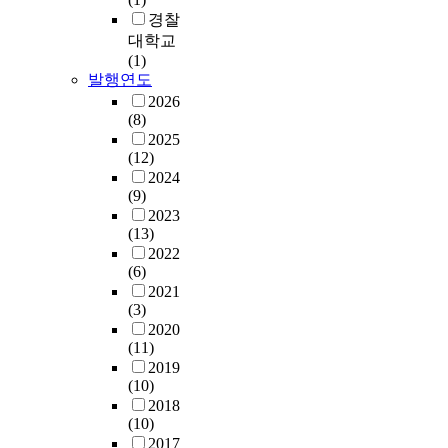
겠
u
도
T
경찰
C
다
s
수
h
대학교
O
.
o
준
e
(1)
D
패
n
에
e
발행연도
M
턴
l
따
l
n
2026
형
y
라
e
(8)
,
성
i
이
c
2025
B
을
n
들
t
(12)
O
위
t
독
r
2024
D
한
h
립
o
(9)
,
사
e
변
l
2023
알
파
f
(13)
수
y
칼
이
i
2022
들
t
리
어
x
(6)
이
e
도
기
e
2021
학
c
의
판
d
(3)
업
o
제
의
a
2020
성
m
거
(11)
건
r
취
p
율
2019
식
e
도
o
은
(10)
식
a
에
s
비
2018
각
s
미
i
슷
(10)
은
.
치
t
하
2017
I
I