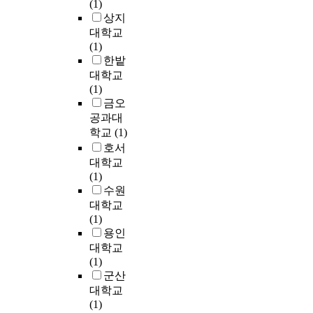
템
(1)
수
n
료
o
과
상지
있
g
를
f
후
대학교
다
a
이
s
단
(1)
.
r
용
u
공
한밭
본
e
하
p
정
대학교
연
a
여
e
없
(1)
구
a
학
r
는
금오
에
n
교
c
스
공과대
서
d
선
r
텝
학교
(1)
는
t
택
i
유
호서
e
h
효
t
입
t
e
대학교
과
i
혐
c
n
(1)
를
c
기
h
u
수원
중
a
·
i
s
대학교
심
l
호
n
e
(1)
으
C
기
g
t
용인
로
O
(
과
h
대학교
학
_
A
정
i
(1)
내
(
.
중
s
군산
외
2
S
에
a
대학교
활
)
.
야
r
(1)
동
o
A