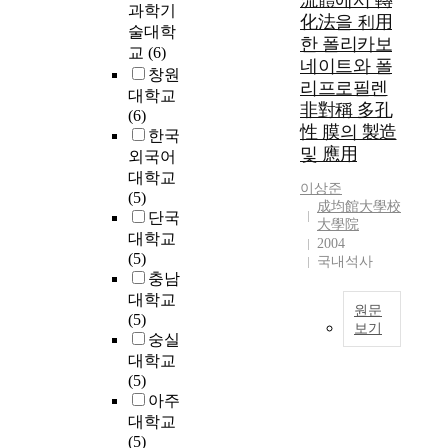
流體에서 轉
나
과학기
化法을 利用
,
L
술대학
본
한 폴리카보
a
교
(6)
연
네이트와 폴
s
창원
구
리프로필렌
e
대학교
에
r
非對稱 多孔
(6)
서
D
性 膜의 製造
한국
는
i
및 應用
외국어
하
o
대학교
수
d
이상준
(5)
처
成均館大學校
e
단국
리
大學院
(
대학교
수
2004
L
(5)
재
국내석사
D
충남
이
)
대학교
용
와
원문
(5)
을
같
보기
숭실
목
은
I
대학교
적
광
n
(5)
으
소
t
아주
로
자
h
고
대학교
에
i
도
(5)
서