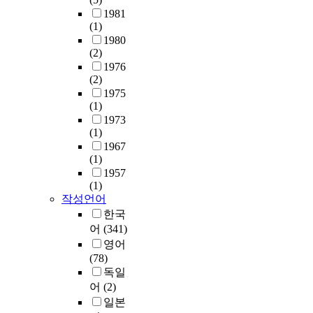
논
u
%
E
e
1981
문
l
이
E
m
(1)
은
t
상
D
u
1980
9
s
의
(2)
를
s
7
w
제
1976
이
t
년
e
거
(2)
용
m
대
r
율
1975
한
o
량
e
을
(1)
분
v
실
a
나
1973
석
e
업
s
타
(1)
결
t
이
f
냈
1967
과
h
후
o
(1)
다
,
e
위
l
1957
.
e
c
기
l
(1)
그
t
a
적
o
작성언어
러
c
m
극
w
한국
므
h
e
적
s
어
(341)
로
i
r
노
.
,
영어
n
a
동
1
하
(78)
g
t
시
.
수
독일
-
o
장
T
처
어
(2)
d
b
정
h
리
일본
a
r
책
e
수