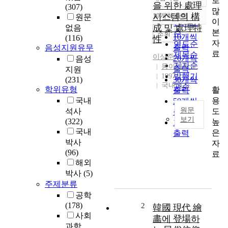
로
정확도
을 위한 處理
(307)
많
순
10개씩 출력
시스템의 構
원문
내림차순
이
인기도
成 및 處理特
없음
본
순
조회
10개씩
(116)
性
자
연도순
음성지원유무
출력
료
제목순
이상준
20개씩
음성
저자순
동아대학교
출력
지원
발행기
1997
(231)
30개씩
국내석사
관순
학위유형
활
출력
용
국내
50개씩
원문
도
석사
출력
보기
(322)
높
100개씩
국내
은
최
출력
박사
근
자
(96)
도
료
해외
시
박사
(5)
화
.
주제분류
대
공학
단
(178)
2
韓國 現代 繪
위
사회
畵에 登場하
공
과학