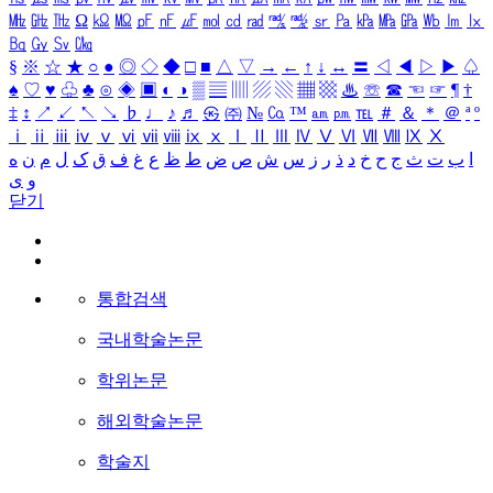
㎒
㎓
㎔
Ω
㏀
㏁
㎊
㎋
㎌
㏖
㏅
㎭
㎮
㎯
㏛
㎩
㎪
㎫
㎬
㏝
㏐
㏓
㏃
㏉
㏜
㏆
§
※
☆
★
○
●
◎
◇
◆
□
■
△
▽
→
←
↑
↓
↔
〓
◁
◀
▷
▶
♤
♠
♡
♥
♧
♣
⊙
◈
▣
◐
◑
▒
▤
▥
▨
▧
▦
▩
♨
☏
☎
☜
☞
¶
†
‡
↕
↗
↙
↖
↘
♭
♩
♪
♬
㉿
㈜
№
㏇
™
㏂
㏘
℡
＃
＆
＊
＠
ª
º
ⅰ
ⅱ
ⅲ
ⅳ
ⅴ
ⅵ
ⅶ
ⅷ
ⅸ
ⅹ
Ⅰ
Ⅱ
Ⅲ
Ⅳ
Ⅴ
Ⅵ
Ⅶ
Ⅷ
Ⅸ
Ⅹ
ا
ب
ت
ث
ج
ح
خ
د
ذ
ر
ز
س
ش
ص
ض
ط
ظ
ع
غ
ف
ق
ک
ل
م
ن
ه
و
ی
닫기
통합검색
국내학술논문
학위논문
해외학술논문
학술지