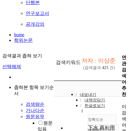
단행본
연구보고서
공개강의
home
학위논문
검색결과 좁혀 보기
연
저자 : 이상준
검색키워드
관
선택해제
(검색결과
423
건)
검
색
어
좁혀본 항목 보기순
추
서
천
내보내기
내책장담기
검색량순
한글로보기
이
가나다순
1
검
원문유무
색
정확도순
원문
어
下水 再利用
있음
내림차순