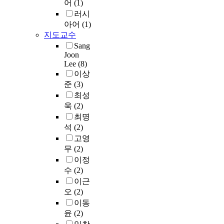
어
(1)
m
i
의
p
의
러시
a
n
일
r
재
g
g
아어
(1)
환
e
이
e
t
지도교수
으
p
용
d
h
Sang
로
a
은
l
e
Joon
시
r
증
Lee
(8)
a
o
행
e
가
이상
y
b
한
d
하
e
j
준
(3)
실
p
는
r
e
최성
업
o
물
는
c
욱
(2)
자
l
수
순
t
최명
직
y
요
수
i
업
석
(2)
c
를
한
n
훈
a
고영
충
사
t
련
r
무
(2)
족
파
o
의
b
이정
시
이
t
효
o
수
(2)
킬
어
h
과
n
수
이근
가
e
를
a
있
오
(2)
아
f
여
t
고
이동
닌
o
성
e
,
윤
(2)
것
c
실
a
기
으
u