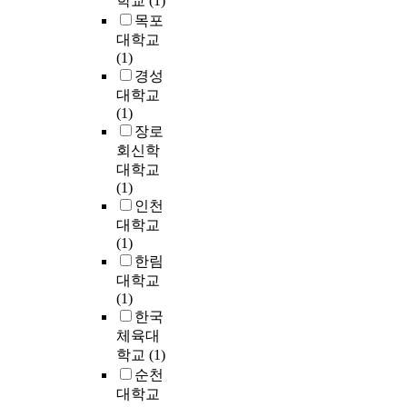
학교
(1)
한
t
활
술
h
목포
것
e
성
은
e
대학교
이
m
슬
패
u
(1)
다
p
러
턴
s
경성
.
e
지
을
e
대학교
교
r
와
형
r
(1)
육
a
모
성
c
장로
평
t
래
시
a
회신학
가
u
여
키
n
연
대학교
r
과
는
s
구
(1)
e
,
데
e
는
인천
,
입
에
l
미
a
대학교
상
필
e
국
n
(1)
활
수
c
의
d
한림
성
적
t
N
p
대학교
탄
인
a
E
r
(1)
을
공
f
L
e
한국
연
정
o
S
s
체육대
계
이
c
:
s
학교
(1)
한
라
u
8
u
순천
시
고
s
8
r
스
대학교
할
i
자
e