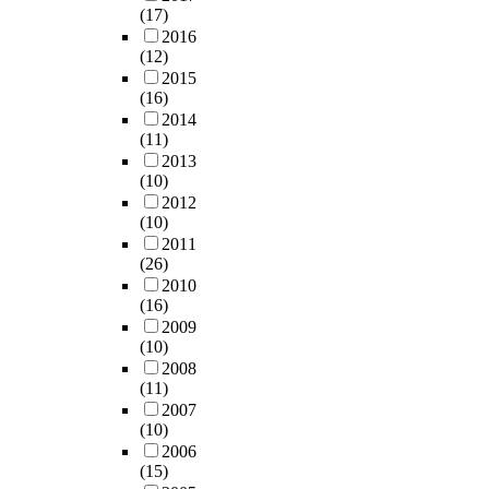
는
e
게
(17)
n
f
효
m
나
2016
d
t
과
e
(12)
타
u
h
를
m
2015
났
c
e
분
b
(16)
다
t
u
석
r
2014
.
i
s
하
a
(11)
염
v
e
고
n
2013
소
e
r
(10)
있
e
이
l
w
2012
다
f
온
y
a
(10)
.
o
에
C
n
2011
연
r
있
o
t
(26)
구
f
어
u
s
2010
결
u
서
(16)
p
t
과
e
는
2009
l
o
로
l
두
(10)
e
f
학
c
시
2008
d
o
생
e
스
(11)
P
c
들
l
템
2007
l
u
의
l
모
(10)
a
s
학
w
두
2006
s
o
업
a
(15)
낮
m
n
성
s