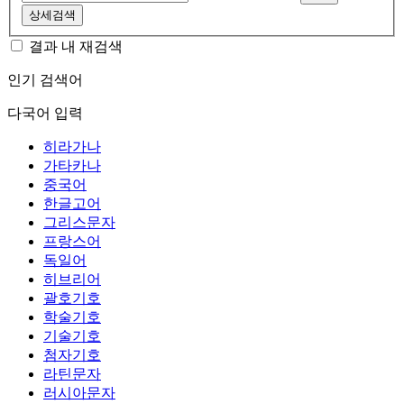
상세검색
결과 내 재검색
인기 검색어
다국어 입력
히라가나
가타카나
중국어
한글고어
그리스문자
프랑스어
독일어
히브리어
괄호기호
학술기호
기술기호
첨자기호
라틴문자
러시아문자