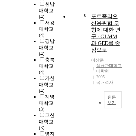
s
처
한남
다
s
리
대학교
양
t
8
포트폴리오
방
(4)
한
u
식
서강
신용위험 모
응
d
의
대학교
형에 대한 연
용
y
A
(4)
구 : GLMM
이
,
.
경남
가
과 GEE를 중
p
S
대학교
능
심으로
o
.
(4)
하
l
A
충북
이상준
다
y
시
대학교
성균관대학교
.
c
스
대학원
(4)
특
a
템
2005
가천
히
r
국내석사
구
대학교
최
b
성
(4)
근
o
과
계명
들
원문
n
기
대학교
보기
어
a
존
(3)
빛
포
t
공
고신
의
트
e
정
추
대학교
폴
a
인
출
(3)
리
n
표
효
명지
오
d