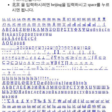
北京 을 입력하시려면
beijing
을 입력하시고 space를 누르
시면 됩니다.
ㅥ
ㅦ
ㅧ
ㅨ
ㅩ
ㅪ
ㅫ
ㅬ
ㅭ
ㅮ
ㅯ
ㅰ
ㅱ
ㅲ
ㅳ
ㅴ
ㅵ
ㅶ
ㅷ
ㅸ
ㅹ
ㅺ
ㅻ
ㅼ
ㅽ
ㅾ
ㅿ
ㆀ
ㆁ
ㆂ
ㆃ
ㆄ
ㆅ
ㆆ
ㆇ
ㆈ
ㆉ
ㆊ
ㆋ
ㆌ
ㆍ
ㆎ
Α
Β
Γ
Δ
Ε
Ζ
Η
Θ
Ι
Κ
Λ
Μ
Ν
Ξ
Ο
Π
Ρ
Σ
Τ
Υ
Φ
Χ
Ψ
Ω
α
β
γ
δ
ε
ζ
η
θ
ι
κ
λ
μ
ν
ξ
ο
π
ρ
σ
τ
υ
φ
χ
ψ
ω
á
à
Á
À
é
è
É
È
ç
Ç
ê
Ä
Ö
Ü
ä
ö
ü
ß
ְ
ֳ
ֲ
ֱ
ָ
ַ
ֵ
ֶ
ִ
ֹ
ּ
ֻ
ׂ
ׁ
ּ
ב
ה
נ
מ
צ
ת
ץ
ש
ד
ג
כ
ע
י
ח
ל
ך
ף
ק
ר
א
ט
ו
ן
ם
פ
‘
’
“
”
〔
〕
〈
〉
「
」
『
』
【
】
＂
（
）
［
］
｛
｝
±
×
÷
≠
≤
≥
∞
∴
♂
♀
∠
⊥
⌒
∂
∇
≡
≒
≪
≫
√
∽
∝
∵
∫
∬
∈
∋
⊆
⊇
⊂
⊃
∪
∩
∧
∨
￢
⇒
⇔
∀
∃
∮
∑
∏
＋
－
＜
＝
＞
、
。
·
‥
…
¨
〃
―
∥
＼
∼
´
～
ˇ
˘
˝
˚
˙
¸
˛
¡
¿
ː
！
＇
，
．
／
：
；
？
＾
＿
｀
｜
½
⅓
⅔
¼
¾
⅛
⅜
⅝
⅞
¹
²
³
⁴
ⁿ
₁
₂
₃
₄
Æ
Ð
Ħ
Ĳ
Ł
Ø
Œ
Þ
Ŧ
Ŋ
æ
đ
ð
ħ
ı
ĳ
ĸ
ŀ
ł
ø
œ
ß
þ
ŧ
ŋ
ŉ
А
Б
В
Г
Д
Е
Ё
Ж
З
И
Й
К
Л
М
Н
О
П
Р
С
Т
У
Ф
Х
Ц
Ч
Ш
Щ
Ъ
Ы
Ь
Э
Ю
Я
а
б
в
г
д
е
ё
ж
з
и
й
к
л
м
н
о
п
р
с
т
у
ф
х
ц
ч
ш
щ
ъ
ы
ь
э
ю
я
′
″
℃
Å
￠
￡
￥
¤
℉
‰
＄
％
Ｆ
￦
㎕
㎖
㎗
ℓ
㎘
㏄
㎣
㎤
㎥
㎦
㎙
㎚
㎛
㎜
㎝
㎞
㎟
㎠
㎡
㎢
㏊
㎍
㎎
㎏
㏏
㎈
㎉
㏈
㎧
㎨
㎰
㎱
㎲
㎳
㎴
㎵
㎶
㎷
㎸
㎹
㎀
㎁
㎂
㎃
㎄
㎺
㎻
㎽
㎾
㎿
㎐
㎑