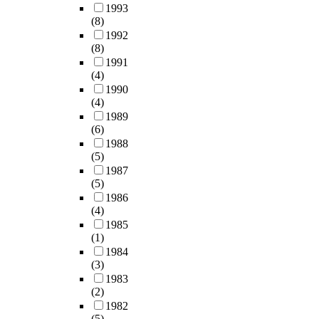
P
f
학
d
1993
공
-
t
(8)
내
p
업
R
h
1992
활
o
용
I
e
(8)
동
r
수
E
f
1991
>
o
처
)
o
(4)
면
u
리
을
c
1990
학
s
수
(4)
사
u
분
m
질
1989
용
s
위
e
1
(6)
하
i
기
m
0
1988
여
n
로
b
m
(5)
이
g
나
r
g
1987
루
a
타
a
/
(5)
어
r
나
n
ℓ
1986
졌
e
고
e
(4)
를
다
a
있
.
1985
만
.
,
다
T
(1)
족
X
h
.
h
1984
하
P
e
e
(3)
였
S
o
두
r
1983
고
와
r
(2)
번
e
9
R
s
1982
째
s
9
H
h
(5)