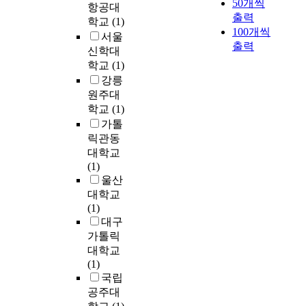
50개씩
S
a
항공대
,
e
의
출력
S
r
학교
(1)
그
f
최
100개씩
)
e
서울
리
f
적
출력
도
a
고
신학대
e
시
그
s
우
c
학교
(1)
스
러
i
리
t
강릉
템
한
n
나
s
원주대
구
방
f
라
o
학교
(1)
성
법
i
의
f
과
가톨
중
x
자
r
처
릭관동
의
e
격
e
리
대학교
하
d
증
a
특
(1)
나
l
효
c
성
울산
이
o
과
t
을
대학교
다
c
를
i
파
(1)
.
a
독
o
악
대구
또
t
립
n
하
가톨릭
한
i
적
t
였
대학교
건
o
으
i
다
(1)
식
n
로
m
.
국립
식
s
분
e
표
공주대
각
.
석
,
준
기
T