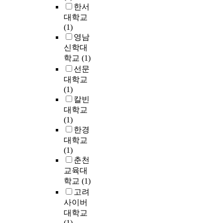
성
s
-
한서
하
v
취
m
P
대학교
기
e
도
e
,
(1)
위
r
에
m
T
영남
한
,
미
b
-
신학대
w
t
치
r
N
e
h
학교
(1)
는
a
의
t
e
선문
효
n
제
c
s
대학교
과
e
거
l
e
(1)
를
s
율
e
s
칼빈
살
w
은
a
y
대학교
펴
e
탁
n
s
(1)
보
r
월
i
t
한경
고
e
함
n
e
대학교
있
e
을
g
m
(1)
다
x
나
공
s
춘천
.
a
타
정
c
또
교육대
m
냈
에
a
한
i
학교
(1)
으
대
n
학
n
고려
며
해
f
업
e
사이버
S
다
o
성
d
대학교
S
루
c
취
.
(1)
,