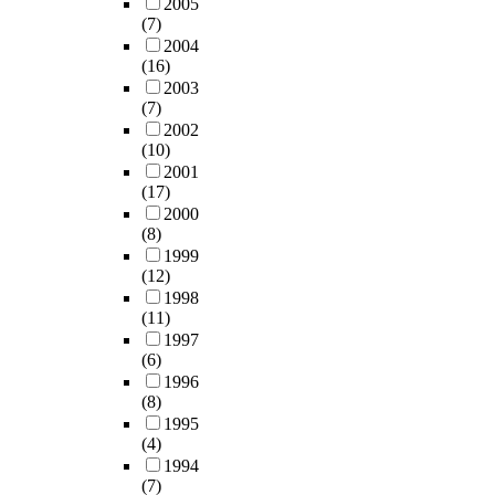
2005
은
a
a
취
o
(7)
제
R
n
도
b
2004
거
e
o
에
t
(16)
율
a
b
미
a
2003
을
c
j
(7)
치
i
보
t
e
2002
는
n
였
i
c
(10)
영
e
는
v
t
2001
향
d
데
e
t
(17)
의
w
,
I
h
2000
크
i
R
(8)
o
a
기
t
O
1999
n
t
는
h
공
(12)
E
i
학
t
정
1998
t
s
교
h
도
(11)
c
o
>
e
입
1997
h
u
가
p
수
(6)
i
t
구
r
의
1996
n
s
>
e
(8)
실
g
i
성
p
1995
험
(
d
실
a
(4)
에
I
e
성
r
1994
서
C
o
>
e
(7)
는