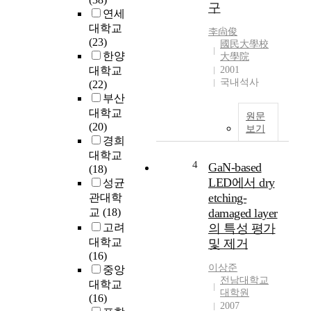
증
구
연세
가
대학교
하
李尙俊
(23)
國民大學校
고
한양
大學院
있
대학교
2001
고
국내석사
(22)
,
부산
생
대학교
활
원문
(20)
용
보기
경희
수
대학교
및
4
GaN-based
(18)
공
LED에서 dry
성균
업
etching-
관대학
용
수
교
(18)
damaged layer
등
고려
의 특성 평가
의
대학교
및 제거
수
(16)
요
이상준
중앙
전남대학교
량
대학교
대학원
증
(16)
2007
가