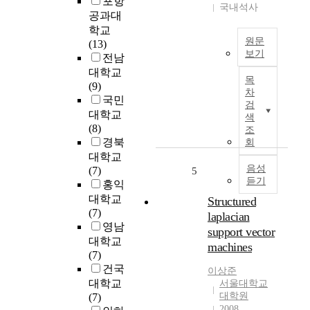
포항
국내석사
로
공과대
하
학교
천
원문
(13)
유
보기
전남
지
G
대학교
목
수
a
(9)
차
량
N
국민
검
의
는
대학교
색
부
넓
(8)
조
족
은
경북
회
은
밴
대학교
심
드
음성
(7)
5
각
듣기
갭
홍익
한
특
대학교
Structured
하
성
(7)
laplacian
천
을
영남
support vector
및
갖
대학교
machines
연
고
(7)
안
있
건국
이상준
오
어
대학교
서울대학교
염
서
대학원
(7)
을
L
2008