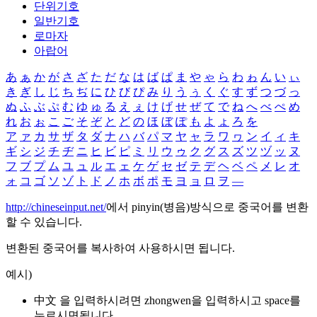
단위기호
일반기호
로마자
아랍어
あ
ぁ
か
が
さ
ざ
た
だ
な
は
ば
ぱ
ま
や
ゃ
ら
わ
ゎ
ん
い
ぃ
き
ぎ
し
じ
ち
ぢ
に
ひ
び
ぴ
み
り
う
ぅ
く
ぐ
す
ず
つ
づ
っ
ぬ
ふ
ぶ
ぷ
む
ゆ
ゅ
る
え
ぇ
け
げ
せ
ぜ
て
で
ね
へ
べ
ぺ
め
れ
お
ぉ
こ
ご
そ
ぞ
と
ど
の
ほ
ぼ
ぽ
も
よ
ょ
ろ
を
ア
ァ
カ
サ
ザ
タ
ダ
ナ
ハ
バ
パ
マ
ヤ
ャ
ラ
ワ
ヮ
ン
イ
ィ
キ
ギ
シ
ジ
チ
ヂ
ニ
ヒ
ビ
ピ
ミ
リ
ウ
ゥ
ク
グ
ス
ズ
ツ
ヅ
ッ
ヌ
フ
ブ
プ
ム
ユ
ュ
ル
エ
ェ
ケ
ゲ
セ
ゼ
テ
デ
ヘ
ベ
ペ
メ
レ
オ
ォ
コ
ゴ
ソ
ゾ
ト
ド
ノ
ホ
ボ
ポ
モ
ヨ
ョ
ロ
ヲ
―
http://chineseinput.net/
에서 pinyin(병음)방식으로 중국어를 변환
할 수 있습니다.
변환된 중국어를 복사하여 사용하시면 됩니다.
예시)
中文 을 입력하시려면
zhongwen
을 입력하시고 space를
누르시면됩니다.