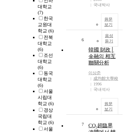
인하
가
i
국내박사
대학교
속
g
(7)
화
h
한국
원문
시
t
교원대
보기
키
E
학교
(6)
게
m
음성
전북
되
6
i
듣기
대학교
었
t
(6)
韓國 財政│
다
t
조선
.
金融의 相互
i
대학교
이
聯關分析
n
(6)
러
g
동국
이상준
한
D
成均館大學校
문
대학교
i
1996
제
(6)
o
국내석사
를
서울
d
해
시립대
e
결
학교
(6)
원문
(
하
보기
경상
L
기
국립대
E
위
학교
(6)
D
7
CO₂超臨界
해
)
서울
서