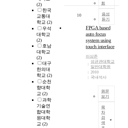
,
육
b
회
(2)
템
기
평
r
한국
이
판
가
음성
a
10
교통대
후
인
듣기
,
n
에
학교
(2)
사
실
e
FPGA based
모
우석
파
업
s
래
auto focus
대학교
이
자
w
여
system using
(2)
어
직
e
과
호남
touch interface
에
업
r
및
대학교
패
훈
e
입
이상준
(2)
턴
련
p
성균관대학교
상
대구
을
평
r
일반대학원
활
한의대
형
가
e
2010
성
학교
(2)
성
와
p
국내석사
탄
시
순천
근
a
공
키
향대학
로
r
정
원문
는
교
(2)
자
e
에
보기
p
과학
특
d
R
a
E
성
기술연
w
목
O
t
x
중
i
합대학
차
를
t
i
하
t
원대학
검
연
e
s
나
색
h
교
(2)
계
r
t
조