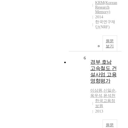
KRM(Korean
Research
Memory)
2014
한국연구재
단(NRF)
원문
보기
6
경부 호남
고속철도 건
설사업 고용
영향평가
이상원
,
신일순
,
옥우석
,
윤석천
한국고용정
보원
2013
원문