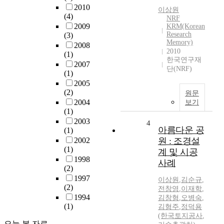
2010
이상원
(4)
NRF
2009
KRM(Korean
Research
(3)
Memory)
2008
2010
(1)
한국연구재
2007
단(NRF)
(1)
2005
(2)
원문
2004
보기
(1)
2003
4
아름다운 공
(1)
2002
원 : 조경설
(1)
계 및 시공
1998
사례
(2)
1997
이상원
,
김순규
,
(2)
전창영
,
이재학
,
1994
김창형
,
오병숙
,
(1)
김형주
,
정덕용
(한국토지공사
,
오늘 본 자료