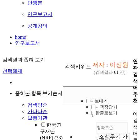
단행본
연구보고서
공개강의
home
연구보고서
검색결과 좁혀 보기
연
저자 : 이상원
검색키워드
관
선택해제
(검색결과
61
건)
검
색
어
좁혀본 항목 보기순서
추
천
내보내기
검색량순
내책장담기
가나다순
한글로보기
이
1
발행기관
검
한국연
색
정확도순
구재단
어
조선후기 가
(NRF)
(33)
내림차순