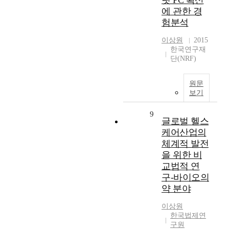
릿 PC 확산
에 관한 경
험분석
이상원
2015
한국연구재
단(NRF)
원문
보기
9
글로벌 헬스
케어산업의
체계적 발전
을 위한 비
교법적 연
구-바이오의
약 분야
이상원
한국법제연
구원