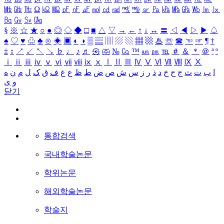
㎒
㎓
㎔
Ω
㏀
㏁
㎊
㎋
㎌
㏖
㏅
㎭
㎮
㎯
㏛
㎩
㎪
㎫
㎬
㏝
㏐
㏓
㏃
㏉
㏜
㏆
§
※
☆
★
○
●
◎
◇
◆
□
■
△
▽
→
←
↑
↓
↔
〓
◁
◀
▷
▶
♤
♠
♡
♥
♧
♣
⊙
◈
▣
◐
◑
▒
▤
▥
▨
▧
▦
▩
♨
☏
☎
☜
☞
¶
†
‡
↕
↗
↙
↖
↘
♭
♩
♪
♬
㉿
㈜
№
㏇
™
㏂
㏘
℡
＃
＆
＊
＠
ª
º
ⅰ
ⅱ
ⅲ
ⅳ
ⅴ
ⅵ
ⅶ
ⅷ
ⅸ
ⅹ
Ⅰ
Ⅱ
Ⅲ
Ⅳ
Ⅴ
Ⅵ
Ⅶ
Ⅷ
Ⅸ
Ⅹ
ا
ب
ت
ث
ج
ح
خ
د
ذ
ر
ز
س
ش
ص
ض
ط
ظ
ع
غ
ف
ق
ک
ل
م
ن
ه
و
ی
닫기
통합검색
국내학술논문
학위논문
해외학술논문
학술지