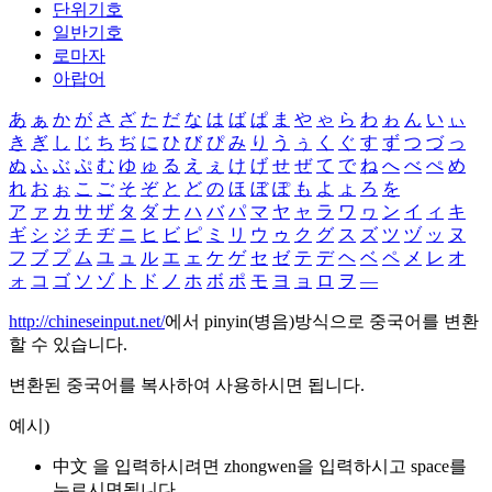
단위기호
일반기호
로마자
아랍어
あ
ぁ
か
が
さ
ざ
た
だ
な
は
ば
ぱ
ま
や
ゃ
ら
わ
ゎ
ん
い
ぃ
き
ぎ
し
じ
ち
ぢ
に
ひ
び
ぴ
み
り
う
ぅ
く
ぐ
す
ず
つ
づ
っ
ぬ
ふ
ぶ
ぷ
む
ゆ
ゅ
る
え
ぇ
け
げ
せ
ぜ
て
で
ね
へ
べ
ぺ
め
れ
お
ぉ
こ
ご
そ
ぞ
と
ど
の
ほ
ぼ
ぽ
も
よ
ょ
ろ
を
ア
ァ
カ
サ
ザ
タ
ダ
ナ
ハ
バ
パ
マ
ヤ
ャ
ラ
ワ
ヮ
ン
イ
ィ
キ
ギ
シ
ジ
チ
ヂ
ニ
ヒ
ビ
ピ
ミ
リ
ウ
ゥ
ク
グ
ス
ズ
ツ
ヅ
ッ
ヌ
フ
ブ
プ
ム
ユ
ュ
ル
エ
ェ
ケ
ゲ
セ
ゼ
テ
デ
ヘ
ベ
ペ
メ
レ
オ
ォ
コ
ゴ
ソ
ゾ
ト
ド
ノ
ホ
ボ
ポ
モ
ヨ
ョ
ロ
ヲ
―
http://chineseinput.net/
에서 pinyin(병음)방식으로 중국어를 변환
할 수 있습니다.
변환된 중국어를 복사하여 사용하시면 됩니다.
예시)
中文 을 입력하시려면
zhongwen
을 입력하시고 space를
누르시면됩니다.