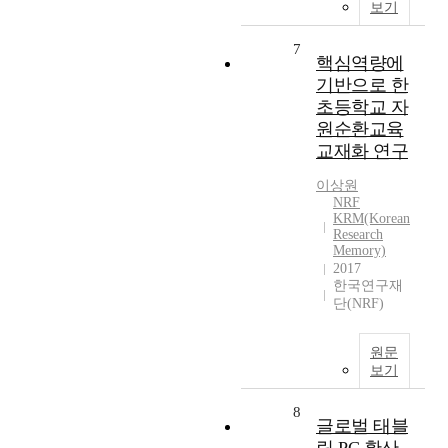
보기
7
핵심역량에
기반으로 한
초등학교 자
원순환교육
교재화 연구
이상원
NRF
KRM(Korean
Research
Memory)
2017
한국연구재
단(NRF)
원문
보기
8
글로벌 태블