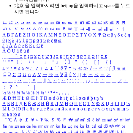
北京 을 입력하시려면
beijing
을 입력하시고 space를 누르
시면 됩니다.
ㅥ
ㅦ
ㅧ
ㅨ
ㅩ
ㅪ
ㅫ
ㅬ
ㅭ
ㅮ
ㅯ
ㅰ
ㅱ
ㅲ
ㅳ
ㅴ
ㅵ
ㅶ
ㅷ
ㅸ
ㅹ
ㅺ
ㅻ
ㅼ
ㅽ
ㅾ
ㅿ
ㆀ
ㆁ
ㆂ
ㆃ
ㆄ
ㆅ
ㆆ
ㆇ
ㆈ
ㆉ
ㆊ
ㆋ
ㆌ
ㆍ
ㆎ
Α
Β
Γ
Δ
Ε
Ζ
Η
Θ
Ι
Κ
Λ
Μ
Ν
Ξ
Ο
Π
Ρ
Σ
Τ
Υ
Φ
Χ
Ψ
Ω
α
β
γ
δ
ε
ζ
η
θ
ι
κ
λ
μ
ν
ξ
ο
π
ρ
σ
τ
υ
φ
χ
ψ
ω
á
à
Á
À
é
è
É
È
ç
Ç
ê
Ä
Ö
Ü
ä
ö
ü
ß
ְ
ֳ
ֲ
ֱ
ָ
ַ
ֵ
ֶ
ִ
ֹ
ּ
ֻ
ׂ
ׁ
ּ
ב
ה
נ
מ
צ
ת
ץ
ש
ד
ג
כ
ע
י
ח
ל
ך
ף
ק
ר
א
ט
ו
ן
ם
פ
‘
’
“
”
〔
〕
〈
〉
「
」
『
』
【
】
＂
（
）
［
］
｛
｝
±
×
÷
≠
≤
≥
∞
∴
♂
♀
∠
⊥
⌒
∂
∇
≡
≒
≪
≫
√
∽
∝
∵
∫
∬
∈
∋
⊆
⊇
⊂
⊃
∪
∩
∧
∨
￢
⇒
⇔
∀
∃
∮
∑
∏
＋
－
＜
＝
＞
、
。
·
‥
…
¨
〃
―
∥
＼
∼
´
～
ˇ
˘
˝
˚
˙
¸
˛
¡
¿
ː
！
＇
，
．
／
：
；
？
＾
＿
｀
｜
½
⅓
⅔
¼
¾
⅛
⅜
⅝
⅞
¹
²
³
⁴
ⁿ
₁
₂
₃
₄
Æ
Ð
Ħ
Ĳ
Ł
Ø
Œ
Þ
Ŧ
Ŋ
æ
đ
ð
ħ
ı
ĳ
ĸ
ŀ
ł
ø
œ
ß
þ
ŧ
ŋ
ŉ
А
Б
В
Г
Д
Е
Ё
Ж
З
И
Й
К
Л
М
Н
О
П
Р
С
Т
У
Ф
Х
Ц
Ч
Ш
Щ
Ъ
Ы
Ь
Э
Ю
Я
а
б
в
г
д
е
ё
ж
з
и
й
к
л
м
н
о
п
р
с
т
у
ф
х
ц
ч
ш
щ
ъ
ы
ь
э
ю
я
′
″
℃
Å
￠
￡
￥
¤
℉
‰
＄
％
Ｆ
￦
㎕
㎖
㎗
ℓ
㎘
㏄
㎣
㎤
㎥
㎦
㎙
㎚
㎛
㎜
㎝
㎞
㎟
㎠
㎡
㎢
㏊
㎍
㎎
㎏
㏏
㎈
㎉
㏈
㎧
㎨
㎰
㎱
㎲
㎳
㎴
㎵
㎶
㎷
㎸
㎹
㎀
㎁
㎂
㎃
㎄
㎺
㎻
㎽
㎾
㎿
㎐
㎑