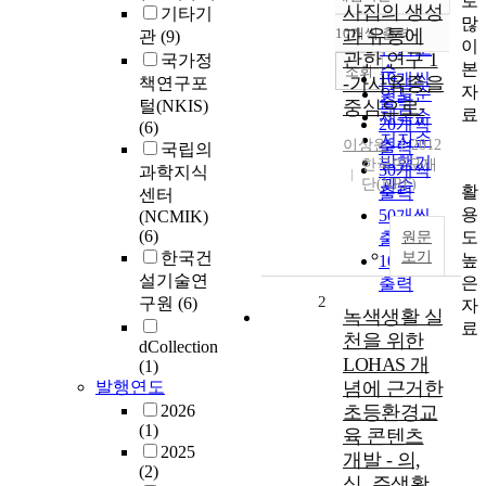
로
정확도
사집의 생성
기타기
많
순
10개씩 출력
과 유통에
관
(9)
내림차순
이
인기도
관한 연구 1
국가정
본
순
조회
10개씩
-가사육종을
책연구포
자
연도순
출력
털(NKIS)
중심으로-
료
제목순
20개씩
(6)
저자순
이상원
2012
출력
국립의
발행기
한국연구재
30개씩
과학지식
단(NRF)
관순
활
출력
센터
용
50개씩
(NCMIK)
(6)
도
출력
원문
한국건
보기
높
100개씩
설기술연
은
출력
2
구원
(6)
자
녹색생활 실
료
천을 위한
dCollection
LOHAS 개
(1)
발행연도
념에 근거한
2026
초등환경교
(1)
육 콘텐츠
2025
개발 - 의,
(2)
식, 주생활