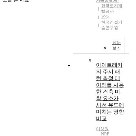
기술총괄처)
한국토지개
발공사
1994
한국건설기
술연구원
원문
보기
5
아이트래커
의 주시 패
턴 측정 데
이터를 사용
한 건축 미
학 요소가
시선 유도에
미치는 영향
비교
이상원
NRF