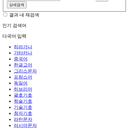
상세검색
결과 내 재검색
인기 검색어
다국어 입력
히라가나
가타카나
중국어
한글고어
그리스문자
프랑스어
독일어
히브리어
괄호기호
학술기호
기술기호
첨자기호
라틴문자
러시아문자