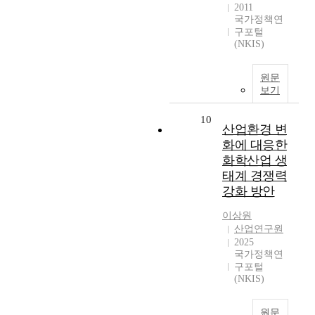
2011
국가정책연
구포털
(NKIS)
원문
보기
10
산업환경 변
화에 대응한
화학산업 생
태계 경쟁력
강화 방안
이상원
산업연구원
2025
국가정책연
구포털
(NKIS)
원문