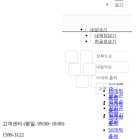
보기
내보내기
내책장담기
한글로보기
정확도순
내림차순
정확도
순
10개씩 출력
내림차순
인기도
순
조회
10개씩
연도순
출력
제목순
20개씩
저자순
출력
발행기
30개씩
관순
출력
고객센터 (평일: 09:00~18:00)
50개씩
1599-3122
출력