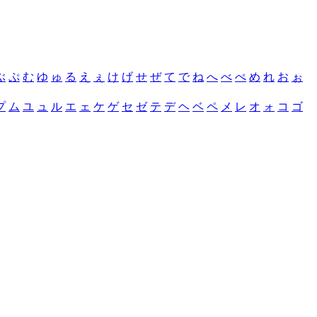
ぶ
ぷ
む
ゆ
ゅ
る
え
ぇ
け
げ
せ
ぜ
て
で
ね
へ
べ
ぺ
め
れ
お
ぉ
プ
ム
ユ
ュ
ル
エ
ェ
ケ
ゲ
セ
ゼ
テ
デ
ヘ
ベ
ペ
メ
レ
オ
ォ
コ
ゴ