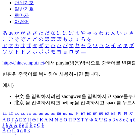
단위기호
일반기호
로마자
아랍어
あ
ぁ
か
が
さ
ざ
た
だ
な
は
ば
ぱ
ま
や
ゃ
ら
わ
ゎ
ん
い
ぃ
き
こ
ご
そ
ぞ
と
ど
の
ほ
ぼ
ぽ
も
よ
ょ
ろ
を
ア
ァ
カ
サ
ザ
タ
ダ
ナ
ハ
バ
パ
マ
ヤ
ャ
ラ
ワ
ヮ
ン
イ
ィ
キ
ギ
ソ
ゾ
ト
ド
ノ
ホ
ボ
ポ
モ
ヨ
ョ
ロ
ヲ
―
http://chineseinput.net/
에서 pinyin(병음)방식으로 중국어를 변환
변환된 중국어를 복사하여 사용하시면 됩니다.
예시)
中文 을 입력하시려면
zhongwen
을 입력하시고 space를
北京 을 입력하시려면
beijing
을 입력하시고 space를 누르
ㅥ
ㅦ
ㅧ
ㅨ
ㅩ
ㅪ
ㅫ
ㅬ
ㅭ
ㅮ
ㅯ
ㅰ
ㅱ
ㅲ
ㅳ
ㅴ
ㅵ
ㅶ
ㅷ
ㅸ
ㅹ
ㅺ
Α
Β
Γ
Δ
Ε
Ζ
Η
Θ
Ι
Κ
Λ
Μ
Ν
Ξ
Ο
Π
Ρ
Σ
Τ
Υ
Φ
Χ
Ψ
Ω
α
β
γ
δ
ε
ζ
η
á
à
Á
À
é
è
É
È
ç
Ç
ê
Ä
Ö
Ü
ä
ö
ü
ß