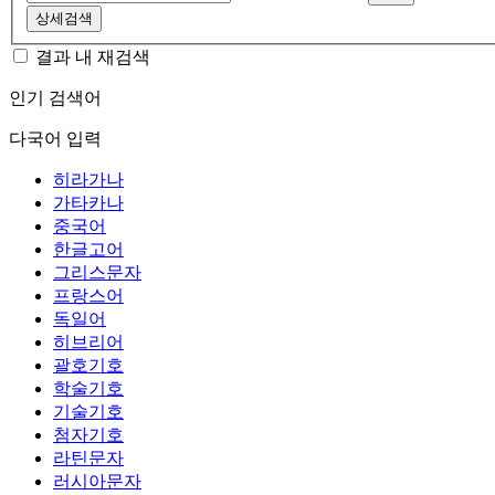
상세검색
결과 내 재검색
인기 검색어
다국어 입력
히라가나
가타카나
중국어
한글고어
그리스문자
프랑스어
독일어
히브리어
괄호기호
학술기호
기술기호
첨자기호
라틴문자
러시아문자