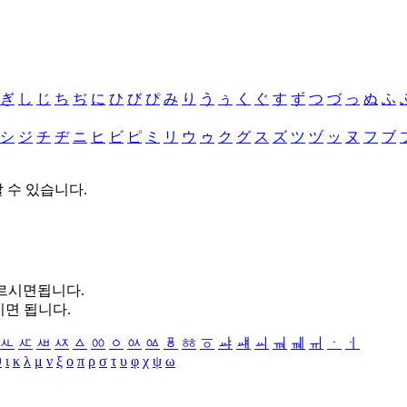
ぎ
し
じ
ち
ぢ
に
ひ
び
ぴ
み
り
う
ぅ
く
ぐ
す
ず
つ
づ
っ
ぬ
ふ
シ
ジ
チ
ヂ
ニ
ヒ
ビ
ピ
ミ
リ
ウ
ゥ
ク
グ
ス
ズ
ツ
ヅ
ッ
ヌ
フ
ブ
할 수 있습니다.
누르시면됩니다.
시면 됩니다.
ㅻ
ㅼ
ㅽ
ㅾ
ㅿ
ㆀ
ㆁ
ㆂ
ㆃ
ㆄ
ㆅ
ㆆ
ㆇ
ㆈ
ㆉ
ㆊ
ㆋ
ㆌ
ㆍ
ㆎ
θ
ι
κ
λ
μ
ν
ξ
ο
π
ρ
σ
τ
υ
φ
χ
ψ
ω