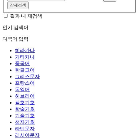
상세검색
결과 내 재검색
인기 검색어
다국어 입력
히라가나
가타카나
중국어
한글고어
그리스문자
프랑스어
독일어
히브리어
괄호기호
학술기호
기술기호
첨자기호
라틴문자
러시아문자