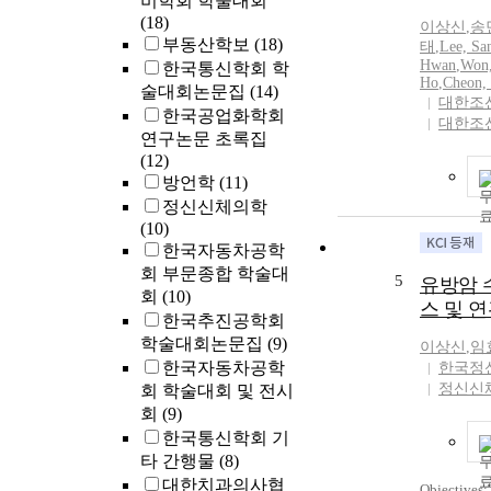
비학회 학술대회
연부에서 횡
(18)
러한 구조
이상신
,
송
부동산학보
(18)
에 종속한다
태
,
Lee, Sa
Hwan
,
Won
파가 교반하
한국통신학회 학
Ho
,
Cheon,
거동에 미
술대회논문집
(14)
대한조
의 증가에 
한국공업화학회
대한조
도 확인되었다.
연구논문 초록집
behavior and
(12)
premixed pr
방언학
(11)
frequency c
정신신체의학
standing wa
(10)
ratios were
한국자동차공학
using Schli
회 부문종합 학술대
5
유방암 
pressure me
회
(10)
스 및 
flame was o
한국추진공학회
Schlieren i
학술대회논문집
(9)
이상신
,
임
velocities o
한국자동차공학
한국정
analyzed in 
정신신
회 학술대회 및 전시
the distorte
회
(9)
splitting in
한국통신학회 기
ultrasonic s
타 간행물
(8)
locations of
stripes are 
대한치과의사협
Objectives: