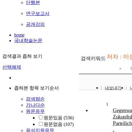
단행본
연구보고서
공개강의
home
국내학술논문
저자 : 
검색결과 좁혀 보기
검색키워드
선택해제
좁혀본 항목 보기순서
내보내기
검색량순
1
가나다순
Gegenwar
원문유무
Zukunfts
원문있음
(536)
Parteilic
원문없음
(107)
.
음성지원유무