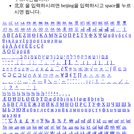
北京 을 입력하시려면
beijing
을 입력하시고 space를 누르
시면 됩니다.
ㅥ
ㅦ
ㅧ
ㅨ
ㅩ
ㅪ
ㅫ
ㅬ
ㅭ
ㅮ
ㅯ
ㅰ
ㅱ
ㅲ
ㅳ
ㅴ
ㅵ
ㅶ
ㅷ
ㅸ
ㅹ
ㅺ
ㅻ
ㅼ
ㅽ
ㅾ
ㅿ
ㆀ
ㆁ
ㆂ
ㆃ
ㆄ
ㆅ
ㆆ
ㆇ
ㆈ
ㆉ
ㆊ
ㆋ
ㆌ
ㆍ
ㆎ
Α
Β
Γ
Δ
Ε
Ζ
Η
Θ
Ι
Κ
Λ
Μ
Ν
Ξ
Ο
Π
Ρ
Σ
Τ
Υ
Φ
Χ
Ψ
Ω
α
β
γ
δ
ε
ζ
η
θ
ι
κ
λ
μ
ν
ξ
ο
π
ρ
σ
τ
υ
φ
χ
ψ
ω
á
à
Á
À
é
è
É
È
ç
Ç
ê
Ä
Ö
Ü
ä
ö
ü
ß
ְ
ֳ
ֲ
ֱ
ָ
ַ
ֵ
ֶ
ִ
ֹ
ּ
ֻ
ׂ
ׁ
ּ
ב
ה
נ
מ
צ
ת
ץ
ש
ד
ג
כ
ע
י
ח
ל
ך
ף
ק
ר
א
ט
ו
ן
ם
פ
‘
’
“
”
〔
〕
〈
〉
「
」
『
』
【
】
＂
（
）
［
］
｛
｝
±
×
÷
≠
≤
≥
∞
∴
♂
♀
∠
⊥
⌒
∂
∇
≡
≒
≪
≫
√
∽
∝
∵
∫
∬
∈
∋
⊆
⊇
⊂
⊃
∪
∩
∧
∨
￢
⇒
⇔
∀
∃
∮
∑
∏
＋
－
＜
＝
＞
、
。
·
‥
…
¨
〃
―
∥
＼
∼
´
～
ˇ
˘
˝
˚
˙
¸
˛
¡
¿
ː
！
＇
，
．
／
：
；
？
＾
＿
｀
｜
½
⅓
⅔
¼
¾
⅛
⅜
⅝
⅞
¹
²
³
⁴
ⁿ
₁
₂
₃
₄
Æ
Ð
Ħ
Ĳ
Ł
Ø
Œ
Þ
Ŧ
Ŋ
æ
đ
ð
ħ
ı
ĳ
ĸ
ŀ
ł
ø
œ
ß
þ
ŧ
ŋ
ŉ
А
Б
В
Г
Д
Е
Ё
Ж
З
И
Й
К
Л
М
Н
О
П
Р
С
Т
У
Ф
Х
Ц
Ч
Ш
Щ
Ъ
Ы
Ь
Э
Ю
Я
а
б
в
г
д
е
ё
ж
з
и
й
к
л
м
н
о
п
р
с
т
у
ф
х
ц
ч
ш
щ
ъ
ы
ь
э
ю
я
′
″
℃
Å
￠
￡
￥
¤
℉
‰
＄
％
Ｆ
￦
㎕
㎖
㎗
ℓ
㎘
㏄
㎣
㎤
㎥
㎦
㎙
㎚
㎛
㎜
㎝
㎞
㎟
㎠
㎡
㎢
㏊
㎍
㎎
㎏
㏏
㎈
㎉
㏈
㎧
㎨
㎰
㎱
㎲
㎳
㎴
㎵
㎶
㎷
㎸
㎹
㎀
㎁
㎂
㎃
㎄
㎺
㎻
㎽
㎾
㎿
㎐
㎑