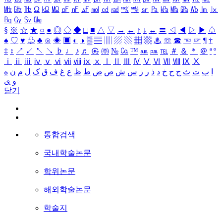
㎒
㎓
㎔
Ω
㏀
㏁
㎊
㎋
㎌
㏖
㏅
㎭
㎮
㎯
㏛
㎩
㎪
㎫
㎬
㏝
㏐
㏓
㏃
㏉
㏜
㏆
§
※
☆
★
○
●
◎
◇
◆
□
■
△
▽
→
←
↑
↓
↔
〓
◁
◀
▷
▶
♤
♠
♡
♥
♧
♣
⊙
◈
▣
◐
◑
▒
▤
▥
▨
▧
▦
▩
♨
☏
☎
☜
☞
¶
†
‡
↕
↗
↙
↖
↘
♭
♩
♪
♬
㉿
㈜
№
㏇
™
㏂
㏘
℡
＃
＆
＊
＠
ª
º
ⅰ
ⅱ
ⅲ
ⅳ
ⅴ
ⅵ
ⅶ
ⅷ
ⅸ
ⅹ
Ⅰ
Ⅱ
Ⅲ
Ⅳ
Ⅴ
Ⅵ
Ⅶ
Ⅷ
Ⅸ
Ⅹ
ا
ب
ت
ث
ج
ح
خ
د
ذ
ر
ز
س
ش
ص
ض
ط
ظ
ع
غ
ف
ق
ک
ل
م
ن
ه
و
ی
닫기
통합검색
국내학술논문
학위논문
해외학술논문
학술지