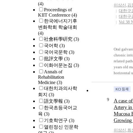
WORDS : Br
The epithel
(4)
이상신
,
김
oncology ㆍ
surface of g
Proceedings of
대한구
thermomete
strands and 
KIIT Conference
(4)
대한구
유방암 환자
odontogenic
한국에너지기후
Vol.38 
스트레스는
immunohist
변화학회 학술대회
는 만성 
performed us
(4)
져 있다. 
odontogenic
社會科學硏究
(3)
수술을 받
oncogenes, e
국어학
(3)
스 온도계(dis
strongly pos
Oral galvan
국어국문학
(3)
용하여 디
pAKT, and H
chronic irri
批評文學
(3)
된 인자를 조
for PCNA, p
related path
이화어문논집
(3)
년 4월 1일
survivin, sl
years old m
Annals of
경북대학교
ameloblastin
horizontal u
Rehabilitation
써 수술을 
amelogenin. 
buccal muco
Medicine
(3)
를 대상으로
graft bone w
ulcerations 
대한치과의사학
의 정도를
Taken togeth
approximate
회지
(3)
기구 삶의 질척
theabnormal
had multipl
9
A case of
語文學報
(3)
of the Worl
bones was d
and nickel c
Artery in
한국초등국어교
of Life Sca
epithelial e
and lower m
Mucosa E
육
(3)
WHOQOL
rests, distr
accustomed 
였다. 그 외
Growing 
기호학연구
(3)
of maxillar
than twenty
치료 관련 
undergo dysp
was perform
열린정신 인문학
이상신
,
최
4점 이상인
by the relea
immunohist