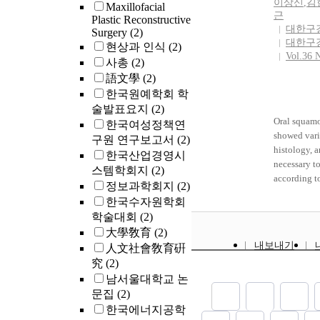
이상신
,
김
환자에 비하
Maxillofacial
years, and 
crowns coul
근
Plastic Reconstructive
트레스에 이
due to the b
precedentl
대한구
Surgery
(2)
[OR=2.992, 
upper and l
smoking hab
대한구
현상과 인식
(2)
(CI) 1.24
fear of oral
horizontal b
Vol.36 
사총
(2)
중 신체건
was perform
the present
할 수 있는 
語文學
(2)
histologica
galvanic mu
95% CI 0.
study. Hist
leukoedema,
한국원예학회 학
치료 초기
many tortuou
hypothesize
술발표요지
(2)
자가 유의
submucosa ar
galvanic cur
Oral squamo
한국여성정책연
하고 있다.
thick and i
cytoplasmic
showed vario
구원 연구보고서
(2)
주기에 있는
shrunken. I
keratinocyt
histology, a
한국산업경영시
환자에 비하
SMA was pos
difference e
necessary to
스템학회지
(2)
겪는 심리적
muscle layer
ionicconcen
according t
정보과학회지
(2)
다. 이러한
TGase 2 was
followed by
examinations
한국수자원학회
신체적 삶의
luminal surf
apoptosis a
14 cases of
학술대회
(2)
불면, 피로
bFGF was co
characterize
大學敎育
(2)
는 것이 디
perivascula
i.e., papill
내보내기
人文社會敎育硏
능성이 있다
VEGF, CD31
papilloma, 
양학·디스
究
(2)
and 14-3-3 
present stu
의 질.
vascular tis
남서울대학교 논
14 cases of
presumed th
(n=6) showe
문집
(2)
proliferativ
projection 
한국에너지공학