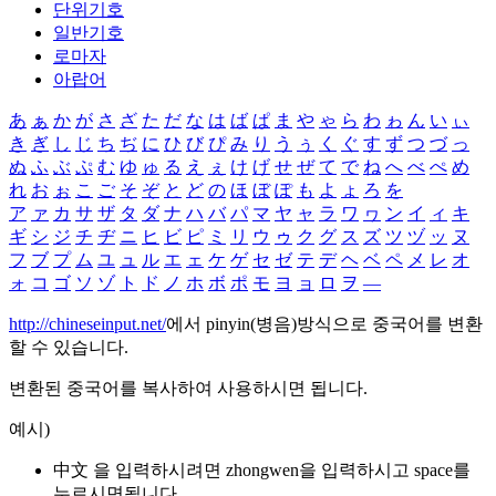
단위기호
일반기호
로마자
아랍어
あ
ぁ
か
が
さ
ざ
た
だ
な
は
ば
ぱ
ま
や
ゃ
ら
わ
ゎ
ん
い
ぃ
き
ぎ
し
じ
ち
ぢ
に
ひ
び
ぴ
み
り
う
ぅ
く
ぐ
す
ず
つ
づ
っ
ぬ
ふ
ぶ
ぷ
む
ゆ
ゅ
る
え
ぇ
け
げ
せ
ぜ
て
で
ね
へ
べ
ぺ
め
れ
お
ぉ
こ
ご
そ
ぞ
と
ど
の
ほ
ぼ
ぽ
も
よ
ょ
ろ
を
ア
ァ
カ
サ
ザ
タ
ダ
ナ
ハ
バ
パ
マ
ヤ
ャ
ラ
ワ
ヮ
ン
イ
ィ
キ
ギ
シ
ジ
チ
ヂ
ニ
ヒ
ビ
ピ
ミ
リ
ウ
ゥ
ク
グ
ス
ズ
ツ
ヅ
ッ
ヌ
フ
ブ
プ
ム
ユ
ュ
ル
エ
ェ
ケ
ゲ
セ
ゼ
テ
デ
ヘ
ベ
ペ
メ
レ
オ
ォ
コ
ゴ
ソ
ゾ
ト
ド
ノ
ホ
ボ
ポ
モ
ヨ
ョ
ロ
ヲ
―
http://chineseinput.net/
에서 pinyin(병음)방식으로 중국어를 변환
할 수 있습니다.
변환된 중국어를 복사하여 사용하시면 됩니다.
예시)
中文 을 입력하시려면
zhongwen
을 입력하시고 space를
누르시면됩니다.