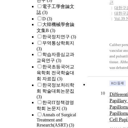
연구
(3)
근
로 분류하였
osteogenic p
antisera of
電子工學會論文
대한구
자를 알기
It is also s
epithelial u
誌
(3)
대한구
스트레스 군
substitutes 
replaced by
D
(3)
Vol.39 
분석(univar
possiblyhav
many dilate
大韓機械學會論
스틱 회귀
proliferatio
were positi
文集B
(3)
군을 예측할
rests leadin
feature of 
한국정치연구
(3)
다. 결 과:
odontogenic
Nearby epit
무역통상학회지
중에서 DT
Caliber pers
features of
(3)
WHOQOL-
vascular an
edematous k
학습자중심교과
을하지 않아
and pulsatil
cytoplasmsa
교육연구
(3)
을 제외한 
tissue. Alt
ridges, and 
한국초등국어교
65.5%(n
was debated
layer, wher
육학회 전국학술대
류되었다. 단변
perioral and
Some superf
회 자료집
(3)
analysi
embryonal s
showed peri
트레스 군과
한국정보처리학
were distrib
vacuolizatio
(p=0.04
demonstrate
회 학술대회논문집
nuclear chr
10
Different
가 더 많았다
the retromo
(3)
PARP. Taken
Papillary
서 디스트레
years old m
한국IT정책경영
ulceration 
Papilloma
(p=0.009
pinkish gran
stomatitis, 
학회 논문지
(3)
Papillom
체건강영역 p
asymptomati
planus, etc.
Annals of Surgical
(p=0.00
Cell Papi
during masti
galvanic cu
Treatment and
다. 로지스
Research(ASRT)
(3)
increased in
the upper a