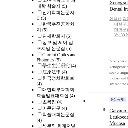
고신대학교 의과
Xenograft
(p=0.032), a
대학 학술지
(5)
Dental I
(QOL) as me
전기학회논문지
(p=0.009), g
C
(5)
이상신
,
김
physical he
한국추진공학회
대한구
psychologic
지
(5)
대한구
The logisti
Vol.39 
관세학회지
(5)
that patien
정보 및 제어 심
likely to ex
포지엄 논문집
(5)
aged ≥60 ye
Current Optics and
95% confide
Photonics
(5)
7.215). Mo
A 57 years 
學生生活硏究
(4)
physical he
xenogenic bo
江原法學
(4)
factor of d
socket augm
0.692-0.873
한국정치학회보
molars and f
proportion o
(4)
six months a
significant d
대한피부과학회
healed une
would be ex
학술발표대회집
(4)
radiopacity
management,
view. Before
초록집
(4)
aged patien
bone biopsy
어문연구
(4)
8
Galvanic 
physical QO
and examine
학술대회논문집
Leukoede
fatigue), fr
graftbones
(4)
Mucosa
stage might
deposition 
세무와 회계저널