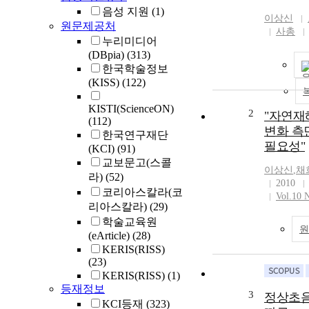
음성 지원
(1)
이상신
원문제공처
사총
누리미디어
(DBpia)
(313)
한국학술정보
(KISS)
(122)
KISTI(ScienceON)
2
"자연재
(112)
변화 측
한국연구재단
필요성"
(KCI)
(91)
교보문고(스콜
이상신
,
채
라)
(52)
2010
코리아스칼라(코
Vol.10 
리아스칼라)
(29)
학술교육원
(eArticle)
(28)
KERIS(RISS)
(23)
KERIS(RISS)
(1)
등재정보
3
정상초음
KCI등재
(323)