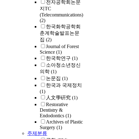
전자공학회논문
a potential 
지TC
strong enou
(Telecommunications)
barrier of u
(2)
or that the 
한국화학공학회
was too wea
춘계학술발표논문
basal layer 
집
(2)
because th
Journal of Forest
origins and
Science
(1)
prognosis, i
한국학연구
(1)
should be di
소아청소년정신
least into th
의학
(1)
papilloma, 
논문집
(1)
inverted pa
한국과 국제정치
(1)
人文學硏究
(1)
Restorative
Dentistry &
Endodontics
(1)
Archives of Plastic
Surgery
(1)
주제분류