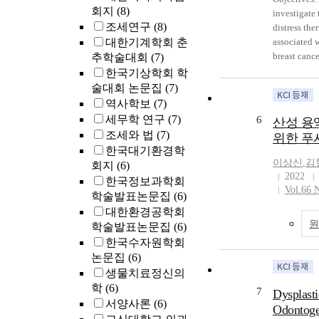
frequency of
회지
(8)
investigate 
wave. In ad
조세연구
(8)
distress the
velocity of
대한기계학회 춘
associated w
the standing
breast canc
추학술대회
(7)
the flame fr
and WHOQO
한국기상학회 학
excitation. 
Organizatio
술대회 논문집
(7)
the ultraso
Abbreviated
역사학보
(7)
premixed-f
sociodemogr
세무학 연구
(7)
6
산성 용
more promin
assessed in
조세와 법
(7)
위한 푸
increases.
for their fi
한국대기환경학
week postop
이상신
,
김
회지
(6)
consisted of
2022
한국정보과학회
≥4. The pre
Vol.66 
학술발표논문집
(6)
factors of d
대한환경공학회
descriptive,
학술발표논문집
(6)
regression a
hundred sev
한국수자원학회
and 264 sub
논문집
(6)
total of 173
생물치료정신의
the distress
학
(6)
7
Dysplasti
showed sign
서양사론
(6)
Odontoge
(p=0.045), 