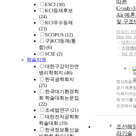
따른
ESCI
(30)
C<sub>3
KCI등재후보
Air 
(24)
및 구조
KCI우수등재
(23)
이상신
,
서
SCOPUS
(12)
Shin
,
Seo, 
구)KCI등재(통
대한기
합)
(6)
大韓機
SCIE
(2)
Vol.38 
학술지명
대한구강악안면
병리학회지
(46)
한국광학회지
정상초음파
(25)
공기 예혼
한국대기환경학
이에 미치는
회 학술대회논문집
적 연구를 
(22)
조건에서 
조세법연구
(21)
염 가시화와
대한전자공학회
해 생성물 
학술대회
(19)
전파특성을
4
조선해양
한국정보통신설
존재할 경
라기술