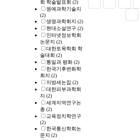
retained its
severe acan
회 학술발표회
(2)
growing pote
cells, acco
원예과학기술지
diagnosed a
vacuolizati
(2)
arterio-ven
(n=7) showe
생명과학회지
(2)
hemangioma
whole spinou
현대소설연구
(2)
squamous ce
basal hyperp
인터넷정보학회
buccal mucos
squamous ep
논문지
(2)
this study a
verrucous su
대한토목학회 학
findings de
ingrowing r
술대회
(2)
location. T
papilloma s
통일과 평화
(2)
be severely
of basal lay
한국기후변화학
injury, there
underlying c
회지
(2)
diagnosis s
the formatio
biopsy, and 
surface area
지방세논집
(2)
revealed th
대한피부과학회
vacuolizatio
지
(2)
infection in
세계지역연구논
heavy smoki
총
(2)
papilloma. O
교육정치학연구
epithelium 
(2)
into the un
한국통신학회논
tissue up to 
문지
(2)
supposed th