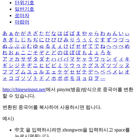
단위기호
일반기호
로마자
아랍어
あ
ぁ
か
が
さ
ざ
た
だ
な
は
ば
ぱ
ま
や
ゃ
ら
わ
ゎ
ん
い
ぃ
き
ぎ
し
じ
ち
ぢ
に
ひ
び
ぴ
み
り
う
ぅ
く
ぐ
す
ず
つ
づ
っ
ぬ
ふ
ぶ
ぷ
む
ゆ
ゅ
る
え
ぇ
け
げ
せ
ぜ
て
で
ね
へ
べ
ぺ
め
れ
お
ぉ
こ
ご
そ
ぞ
と
ど
の
ほ
ぼ
ぽ
も
よ
ょ
ろ
を
ア
ァ
カ
サ
ザ
タ
ダ
ナ
ハ
バ
パ
マ
ヤ
ャ
ラ
ワ
ヮ
ン
イ
ィ
キ
ギ
シ
ジ
チ
ヂ
ニ
ヒ
ビ
ピ
ミ
リ
ウ
ゥ
ク
グ
ス
ズ
ツ
ヅ
ッ
ヌ
フ
ブ
プ
ム
ユ
ュ
ル
エ
ェ
ケ
ゲ
セ
ゼ
テ
デ
ヘ
ベ
ペ
メ
レ
オ
ォ
コ
ゴ
ソ
ゾ
ト
ド
ノ
ホ
ボ
ポ
モ
ヨ
ョ
ロ
ヲ
―
http://chineseinput.net/
에서 pinyin(병음)방식으로 중국어를 변환
할 수 있습니다.
변환된 중국어를 복사하여 사용하시면 됩니다.
예시)
中文 을 입력하시려면
zhongwen
을 입력하시고 space를
누르시면됩니다.