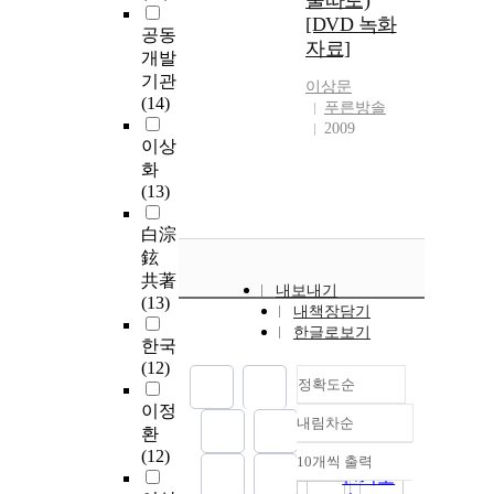
물따로)
[DVD 녹화
공동
자료]
개발
기관
이상문
(14)
푸른방솔
2009
이상
화
(13)
白淙
鉉
共著
내보내기
(13)
내책장담기
한글로보기
한국
(12)
정확도순
이정
내림차순
정확도
환
순
(12)
10개씩 출력
내림차순
인기도