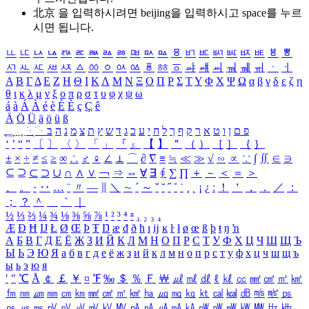
北京 을 입력하시려면
beijing
을 입력하시고 space를 누르
시면 됩니다.
ㅥ
ㅦ
ㅧ
ㅨ
ㅩ
ㅪ
ㅫ
ㅬ
ㅭ
ㅮ
ㅯ
ㅰ
ㅱ
ㅲ
ㅳ
ㅴ
ㅵ
ㅶ
ㅷ
ㅸ
ㅹ
ㅺ
ㅻ
ㅼ
ㅽ
ㅾ
ㅿ
ㆀ
ㆁ
ㆂ
ㆃ
ㆄ
ㆅ
ㆆ
ㆇ
ㆈ
ㆉ
ㆊ
ㆋ
ㆌ
ㆍ
ㆎ
Α
Β
Γ
Δ
Ε
Ζ
Η
Θ
Ι
Κ
Λ
Μ
Ν
Ξ
Ο
Π
Ρ
Σ
Τ
Υ
Φ
Χ
Ψ
Ω
α
β
γ
δ
ε
ζ
η
θ
ι
κ
λ
μ
ν
ξ
ο
π
ρ
σ
τ
υ
φ
χ
ψ
ω
á
à
Á
À
é
è
É
È
ç
Ç
ê
Ä
Ö
Ü
ä
ö
ü
ß
ְ
ֳ
ֲ
ֱ
ָ
ַ
ֵ
ֶ
ִ
ֹ
ּ
ֻ
ׂ
ׁ
ּ
ב
ה
נ
מ
צ
ת
ץ
ש
ד
ג
כ
ע
י
ח
ל
ך
ף
ק
ר
א
ט
ו
ן
ם
פ
‘
’
“
”
〔
〕
〈
〉
「
」
『
』
【
】
＂
（
）
［
］
｛
｝
±
×
÷
≠
≤
≥
∞
∴
♂
♀
∠
⊥
⌒
∂
∇
≡
≒
≪
≫
√
∽
∝
∵
∫
∬
∈
∋
⊆
⊇
⊂
⊃
∪
∩
∧
∨
￢
⇒
⇔
∀
∃
∮
∑
∏
＋
－
＜
＝
＞
、
。
·
‥
…
¨
〃
―
∥
＼
∼
´
～
ˇ
˘
˝
˚
˙
¸
˛
¡
¿
ː
！
＇
，
．
／
：
；
？
＾
＿
｀
｜
½
⅓
⅔
¼
¾
⅛
⅜
⅝
⅞
¹
²
³
⁴
ⁿ
₁
₂
₃
₄
Æ
Ð
Ħ
Ĳ
Ł
Ø
Œ
Þ
Ŧ
Ŋ
æ
đ
ð
ħ
ı
ĳ
ĸ
ŀ
ł
ø
œ
ß
þ
ŧ
ŋ
ŉ
А
Б
В
Г
Д
Е
Ё
Ж
З
И
Й
К
Л
М
Н
О
П
Р
С
Т
У
Ф
Х
Ц
Ч
Ш
Щ
Ъ
Ы
Ь
Э
Ю
Я
а
б
в
г
д
е
ё
ж
з
и
й
к
л
м
н
о
п
р
с
т
у
ф
х
ц
ч
ш
щ
ъ
ы
ь
э
ю
я
′
″
℃
Å
￠
￡
￥
¤
℉
‰
＄
％
Ｆ
￦
㎕
㎖
㎗
ℓ
㎘
㏄
㎣
㎤
㎥
㎦
㎙
㎚
㎛
㎜
㎝
㎞
㎟
㎠
㎡
㎢
㏊
㎍
㎎
㎏
㏏
㎈
㎉
㏈
㎧
㎨
㎰
㎱
㎲
㎳
㎴
㎵
㎶
㎷
㎸
㎹
㎀
㎁
㎂
㎃
㎄
㎺
㎻
㎽
㎾
㎿
㎐
㎑