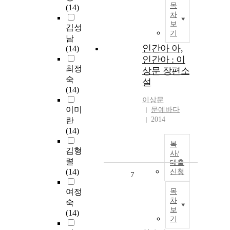
목
(14)
차
보
김성
기
남
인간아 아,
(14)
인간아 : 이
최정
상문 장편소
숙
설
(14)
이상문
이미
문예바다
2014
란
(14)
복
김형
사/
렬
대출
(14)
신청
7
여정
목
차
숙
보
(14)
기