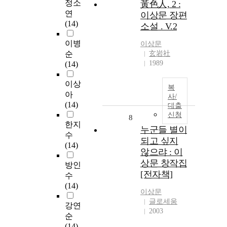
정소
黃色人, 2 :
연
이상문 장편
(14)
소설 . V.2
이병
이상문
순
玄岩社
1989
(14)
이상
복
아
사/
(14)
대출
신청
8
한지
누군들 별이
수
되고 싶지
(14)
않으랴 : 이
상문 창작집
방인
[전자책]
수
(14)
이상문
글로세움
강연
2003
순
(14)