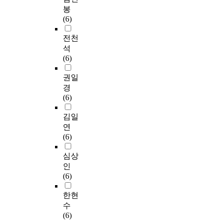
봉
(6)
전천
석
(6)
권일
경
(6)
김일
연
(6)
심상
인
(6)
한현
수
(6)