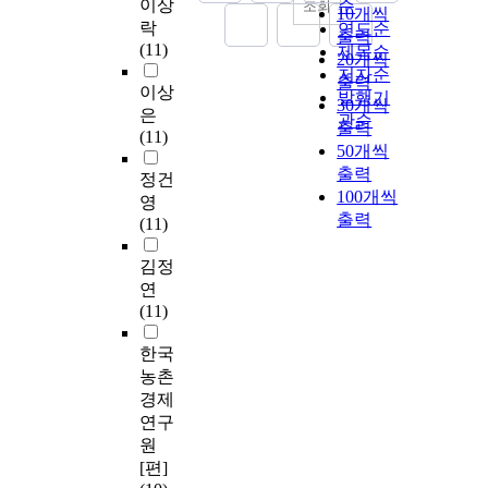
이상
순
조회
10개씩
락
연도순
출력
(11)
제목순
20개씩
저자순
출력
이상
발행기
30개씩
은
관순
출력
(11)
50개씩
출력
정건
100개씩
영
출력
(11)
김정
연
(11)
한국
농촌
경제
연구
원
[편]