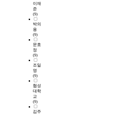
이재
준
(9)
박의
용
(9)
문효
정
(9)
조일
영
(9)
협성
대학
교
(9)
김주