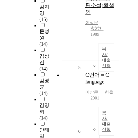
편소설)황색
김지
인
영
(15)
이상문
玄岩社
문성
1989
원
(14)
복
사/
김상
대출
진
신청
5
(14)
C언어 = C
김영
language
균
이상문
한올
(14)
2001
김명
희
복
(14)
사/
대출
안태
신청
6
영