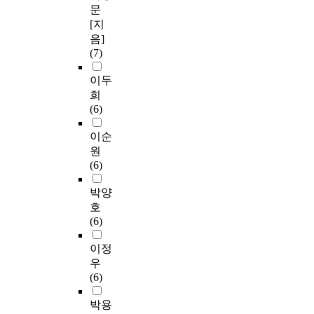
문
[지
음]
(7)
이두
희
(6)
이순
원
(6)
박양
호
(6)
이정
우
(6)
박용