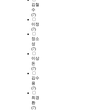
김철
수
(7)
이정
(7)
정소
성
(7)
이상
돈
(7)
김수
용
(7)
최경
환
(7)