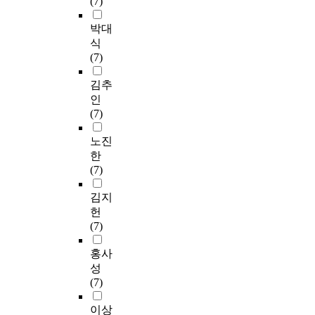
(7)
박대
식
(7)
김추
인
(7)
노진
한
(7)
김지
헌
(7)
홍사
성
(7)
이상