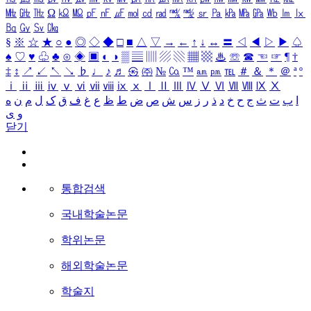
㎒
㎓
㎔
Ω
㏀
㏁
㎊
㎋
㎌
㏖
㏅
㎭
㎮
㎯
㏛
㎩
㎪
㎫
㎬
㏝
㏐
㏓
㏃
㏉
㏜
㏆
§
※
☆
★
○
●
◎
◇
◆
□
■
△
▽
→
←
↑
↓
↔
〓
◁
◀
▷
▶
♤
♠
♡
♥
♧
♣
⊙
◈
▣
◐
◑
▒
▤
▥
▨
▧
▦
▩
♨
☏
☎
☜
☞
¶
†
‡
↕
↗
↙
↖
↘
♭
♩
♪
♬
㉿
㈜
№
㏇
™
㏂
㏘
℡
＃
＆
＊
＠
ª
º
ⅰ
ⅱ
ⅲ
ⅳ
ⅴ
ⅵ
ⅶ
ⅷ
ⅸ
ⅹ
Ⅰ
Ⅱ
Ⅲ
Ⅳ
Ⅴ
Ⅵ
Ⅶ
Ⅷ
Ⅸ
Ⅹ
ا
ب
ت
ث
ج
ح
خ
د
ذ
ر
ز
س
ش
ص
ض
ط
ظ
ع
غ
ف
ق
ک
ل
م
ن
ه
و
ی
닫기
통합검색
국내학술논문
학위논문
해외학술논문
학술지