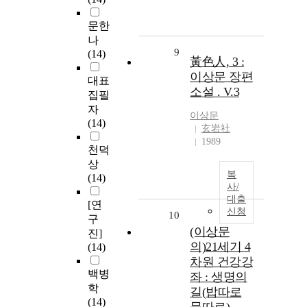
문한
나
9
(14)
黃色人, 3 :
이상문 장편
대표
소설 . V.3
집필
자
이상문
(14)
玄岩社
1989
천덕
상
복
(14)
사/
대출
[연
신청
10
구
(이상문
진]
의)21세기 4
(14)
차원 건강강
백병
좌 : 생명의
학
길(밥따로
(14)