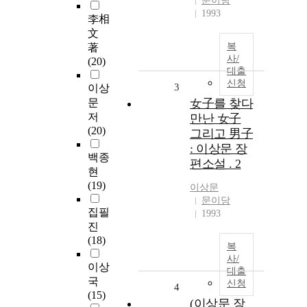
문이당
1993
李相
文
복
著
사/
(20)
대출
신청
3
이상
문
女子를 찾다
저
만난 女子
(20)
그리고 男子
: 이상문 장
백종
편소설 . 2
현
(19)
이상문
문이당
집필
1993
진
(18)
복
사/
이상
대출
국
신청
4
(15)
(이상문 장