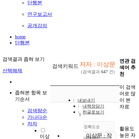
단행본
연구보고서
공개강의
home
단행본
검색결과 좁혀 보기
연관 검
저자 : 이상문
검색키워드
색어 추
선택해제
(검색결과
647
건)
천
이 검색
좁혀본 항목 보
어로 많
기순서
이 본
내보내기
자료
내책장담기
검색량순
한글로보기
1
가나다순
저자
정확도순
활용도
높은 자
이상문 : 작
이상
내림차순