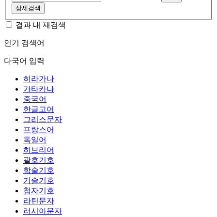
상세검색
결과 내 재검색
인기 검색어
다국어 입력
히라가나
가타카나
중국어
한글고어
그리스문자
프랑스어
독일어
히브리어
괄호기호
학술기호
기술기호
첨자기호
라틴문자
러시아문자