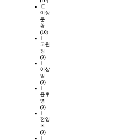
(10)
이상
문
著
(10)
고원
정
(9)
이상
일
(9)
윤후
명
(9)
전영
옥
(9)