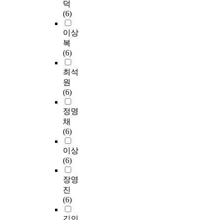
덕
(6)
이상
복
(6)
최석
원
(6)
정명
채
(6)
이상
(6)
장영
진
(6)
김인