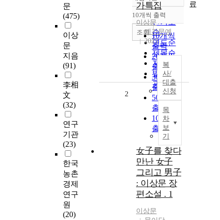
정확도
료
가특집
문
순
10개씩 출력
(475)
내림차순
인기도
이상문
계간문예
순
조회
이상
10개씩
2023
연도순
문
출력
제목순
지음
20개씩
저자순
복
(91)
출력
발행기
사/
30개씩
대출
관순
李相
출력
신청
2
文
50개씩
(32)
출력
목
100개씩
차
연구
보
출력
기관
기
(23)
女子를 찾다
만난 女子
한국
그리고 男子
농촌
: 이상문 장
경제
편소설 . 1
연구
원
이상문
(20)