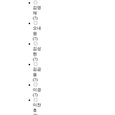
김영
재
(7)
오내
원
(7)
김성
현
(7)
김금
용
(7)
이경
(7)
이찬
호