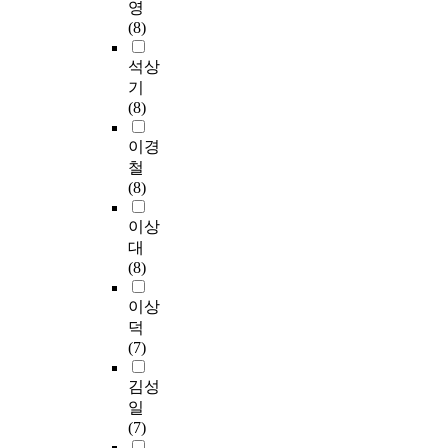
영
(8)
석상
기
(8)
이경
철
(8)
이상
대
(8)
이상
덕
(7)
김성
일
(7)