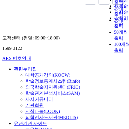
출력
제목순
20개씩
저자순
출력
발행기
30개씩
관순
출력
50개씩
고객센터 (평일: 09:00~18:00)
출력
100개
1599-3122
출력
ARS 번호안내
관련누리집
대학공개강의(KOCW)
학술정보통계시스템(Rinfo)
외국학술지지원센터(FRIC)
학술관계분석서비스(SAM)
사서커뮤니티
기관회원
지식나눔(LOOK)
의학전자도서관(MEDLIS)
유관기관 사이트