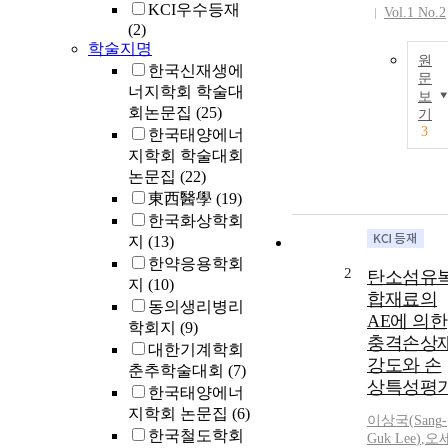
KCI우수등재
Vol.1 No.2
(2)
학술지명
원
한국신재생에
문
너지학회 학술대
보
회논문집
(25)
기
3
한국태양에너
지학회 학술대회
논문집
(22)
東西醫學
(19)
한국화상학회
지
(13)
한약응용학회
2
탄소섬유
지
(10)
합재료의
동의생리병리
AE에 의한
학회지
(9)
충격손상
대한기계학회
강도와 손
춘추학술대회
(7)
상특성평
한국태양에너
지학회 논문집
(6)
이상
국(
Sang
-
한국철도학회
Guk
Lee
)
,
오