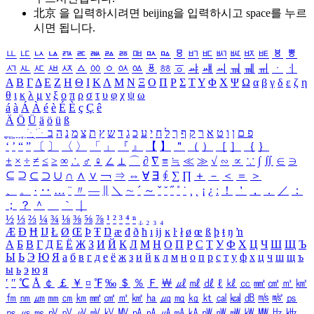
北京 을 입력하시려면
beijing
을 입력하시고 space를 누르
시면 됩니다.
ㅥ
ㅦ
ㅧ
ㅨ
ㅩ
ㅪ
ㅫ
ㅬ
ㅭ
ㅮ
ㅯ
ㅰ
ㅱ
ㅲ
ㅳ
ㅴ
ㅵ
ㅶ
ㅷ
ㅸ
ㅹ
ㅺ
ㅻ
ㅼ
ㅽ
ㅾ
ㅿ
ㆀ
ㆁ
ㆂ
ㆃ
ㆄ
ㆅ
ㆆ
ㆇ
ㆈ
ㆉ
ㆊ
ㆋ
ㆌ
ㆍ
ㆎ
Α
Β
Γ
Δ
Ε
Ζ
Η
Θ
Ι
Κ
Λ
Μ
Ν
Ξ
Ο
Π
Ρ
Σ
Τ
Υ
Φ
Χ
Ψ
Ω
α
β
γ
δ
ε
ζ
η
θ
ι
κ
λ
μ
ν
ξ
ο
π
ρ
σ
τ
υ
φ
χ
ψ
ω
á
à
Á
À
é
è
É
È
ç
Ç
ê
Ä
Ö
Ü
ä
ö
ü
ß
ְ
ֳ
ֲ
ֱ
ָ
ַ
ֵ
ֶ
ִ
ֹ
ּ
ֻ
ׂ
ׁ
ּ
ב
ה
נ
מ
צ
ת
ץ
ש
ד
ג
כ
ע
י
ח
ל
ך
ף
ק
ר
א
ט
ו
ן
ם
פ
‘
’
“
”
〔
〕
〈
〉
「
」
『
』
【
】
＂
（
）
［
］
｛
｝
±
×
÷
≠
≤
≥
∞
∴
♂
♀
∠
⊥
⌒
∂
∇
≡
≒
≪
≫
√
∽
∝
∵
∫
∬
∈
∋
⊆
⊇
⊂
⊃
∪
∩
∧
∨
￢
⇒
⇔
∀
∃
∮
∑
∏
＋
－
＜
＝
＞
、
。
·
‥
…
¨
〃
―
∥
＼
∼
´
～
ˇ
˘
˝
˚
˙
¸
˛
¡
¿
ː
！
＇
，
．
／
：
；
？
＾
＿
｀
｜
½
⅓
⅔
¼
¾
⅛
⅜
⅝
⅞
¹
²
³
⁴
ⁿ
₁
₂
₃
₄
Æ
Ð
Ħ
Ĳ
Ł
Ø
Œ
Þ
Ŧ
Ŋ
æ
đ
ð
ħ
ı
ĳ
ĸ
ŀ
ł
ø
œ
ß
þ
ŧ
ŋ
ŉ
А
Б
В
Г
Д
Е
Ё
Ж
З
И
Й
К
Л
М
Н
О
П
Р
С
Т
У
Ф
Х
Ц
Ч
Ш
Щ
Ъ
Ы
Ь
Э
Ю
Я
а
б
в
г
д
е
ё
ж
з
и
й
к
л
м
н
о
п
р
с
т
у
ф
х
ц
ч
ш
щ
ъ
ы
ь
э
ю
я
′
″
℃
Å
￠
￡
￥
¤
℉
‰
＄
％
Ｆ
￦
㎕
㎖
㎗
ℓ
㎘
㏄
㎣
㎤
㎥
㎦
㎙
㎚
㎛
㎜
㎝
㎞
㎟
㎠
㎡
㎢
㏊
㎍
㎎
㎏
㏏
㎈
㎉
㏈
㎧
㎨
㎰
㎱
㎲
㎳
㎴
㎵
㎶
㎷
㎸
㎹
㎀
㎁
㎂
㎃
㎄
㎺
㎻
㎽
㎾
㎿
㎐
㎑