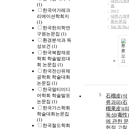
대한기계
(1)
회
한국여가레크
2012
리에이션학회지
대한기계
회논문집
(1)
Vol.36 No.
한국한의학연
구원논문집
(1)
환경분석과 독
원
성보건
(1)
문
한국복합재료
보
학회 학술발표대
기
회 논문집
(1)
한국전산유체
공학회 학술대회
논문집
(1)
한국멀티미디
5
어학회 학술발표
石榴皮(석
논문집
(1)
류과피(石
한국가스학회
榴果皮))의
학술대회논문집
독성(毒性)
(1)
에 관한 문
한국철도학회
헌적 고찰