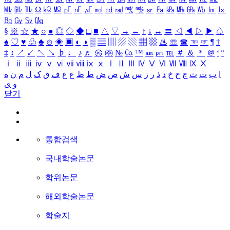
㎒
㎓
㎔
Ω
㏀
㏁
㎊
㎋
㎌
㏖
㏅
㎭
㎮
㎯
㏛
㎩
㎪
㎫
㎬
㏝
㏐
㏓
㏃
㏉
㏜
㏆
§
※
☆
★
○
●
◎
◇
◆
□
■
△
▽
→
←
↑
↓
↔
〓
◁
◀
▷
▶
♤
♠
♡
♥
♧
♣
⊙
◈
▣
◐
◑
▒
▤
▥
▨
▧
▦
▩
♨
☏
☎
☜
☞
¶
†
‡
↕
↗
↙
↖
↘
♭
♩
♪
♬
㉿
㈜
№
㏇
™
㏂
㏘
℡
＃
＆
＊
＠
ª
º
ⅰ
ⅱ
ⅲ
ⅳ
ⅴ
ⅵ
ⅶ
ⅷ
ⅸ
ⅹ
Ⅰ
Ⅱ
Ⅲ
Ⅳ
Ⅴ
Ⅵ
Ⅶ
Ⅷ
Ⅸ
Ⅹ
ا
ب
ت
ث
ج
ح
خ
د
ذ
ر
ز
س
ش
ص
ض
ط
ظ
ع
غ
ف
ق
ک
ل
م
ن
ه
و
ی
닫기
통합검색
국내학술논문
학위논문
해외학술논문
학술지