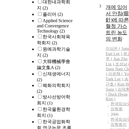
대한내과학회
3
개에 있어
지
(2)
서 안침(眼
폴리머
(2)
針)에 따른
Applied Science
and Convergence
혈청 가스
Technology
(2)
트린 농도
한국사회체육
의 변화
학회지
(2)
이상
은 (
San
원예과학기술
Eun
Lee
)
,
유
지
(2)
주 ( Jian Zhu
大韓機械學會
Liu )
,
조성
남
論文集A
(2)
Sung
Nam
Ch
신재생에너지
)
,
이유택 ( Yo
Taek
Lee
)
,
송
(2)
근호 ( Kun H
혜화의학회지
Song )
,
김덕
(2)
( Duck Hwan
방사선방어학
Kim )
회지
(1)
한국임상
한국물환경학
의학회
2006
회지
(1)
한국임상
한국공업화학
의학회지
회 연구논문 초록