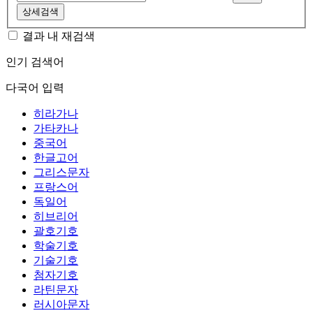
상세검색
결과 내 재검색
인기 검색어
다국어 입력
히라가나
가타카나
중국어
한글고어
그리스문자
프랑스어
독일어
히브리어
괄호기호
학술기호
기술기호
첨자기호
라틴문자
러시아문자