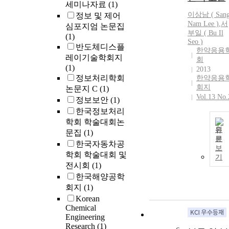
세미나자료
(1)
이상남
(
San
정보 및 제어
Nam
Lee
)
,
서
심포지엄 논문집
부일 ( Bu Il
(1)
Seo )
반도체디스플
한약응용
레이기술학회지
회
(1)
2013
정보처리학회
한약응용
회지
논문지 C
(1)
Vol.13 No.
정보보안
(1)
한국정보처리
학회 학술대회논
원
문집
(1)
문
한국자동차공
보
학회 학술대회 및
기
전시회
(1)
한국해양공학
회지
(1)
Korean
Chemical
Engineering
Research
(1)