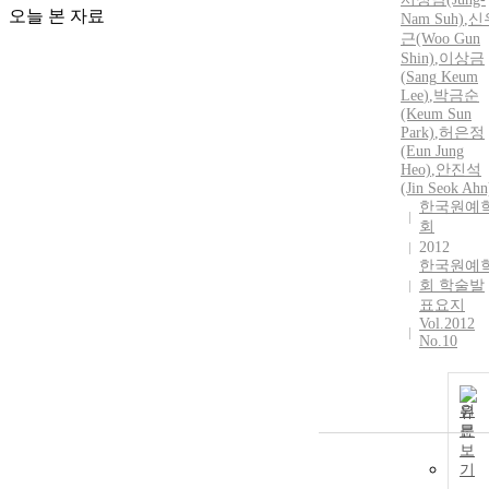
오늘 본 자료
Nam Suh)
,
신
근(Woo Gun
Shin)
,
이상
금
(
Sang
Keum
Lee
)
,
박금순
(Keum Sun
Park)
,
허은정
(Eun Jung
Heo)
,
안진석
(Jin Seok Ahn
한국원예
회
2012
한국원예
회 학술발
표요지
Vol.2012
No.10
원
문
보
기