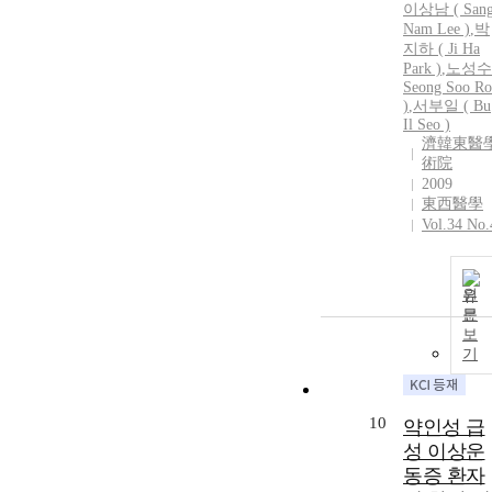
이상남
(
San
Nam
Lee
)
,
박
지하 ( Ji Ha
Park )
,
노성수 
Seong Soo R
)
,
서부일 ( Bu
Il Seo )
濟韓東醫
術院
2009
東西醫學
Vol.34 No.
원
문
보
기
10
약인성 급
성 이상운
동증 환자