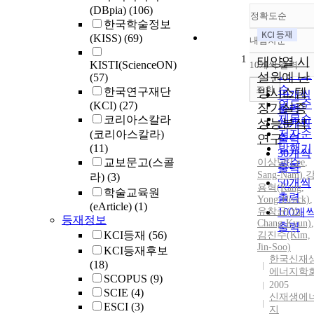
(DBpia)
(106)
정확도순
한국학술정보
(KISS)
(69)
내림차순
정확도
1
순
태양열 시
KISTI(ScienceON)
10개씩 출력
내림차
인기도
설원예 난
(57)
순
조회
한국연구재단
방시스템
10개씩
연도순
(KCI)
(27)
장기실증
출력
제목순
코리아스칼라
성능분석
20개씩
저자순
(코리아스칼라)
연구
출력
(11)
발행기
30개씩
교보문고(스콜
이상남
관순
(
Lee
,
출력
Sang-Nam
)
,
라)
(3)
50개씩
용혁(Kang,
학술교육원
출력
Yong-Heack)
,
(eArticle)
(1)
유창균(Yu,
100개
등재정보
Chang-Kyun)
,
출력
KCI등재
(56)
김진수(Kim,
Jin-Soo)
KCI등재후보
한국신재
(18)
에너지학
SCOPUS
(9)
2005
SCIE
(4)
신재생에
ESCI
(3)
지