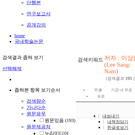
단행본
연구보고서
공개강의
home
국내학술논문
저자 : 이상
검색결과 좁혀 보기
검색키워드
(Lee Sang-
선택해제
Nam)
(검색결과
193
좁혀본 항목 보기순서
무료
기관 내 무료
유료
검색량순
가나다순
원문유무
내보내기
원문있음
(193)
내책장담기
원문제공처
한글로보기
누리미디어