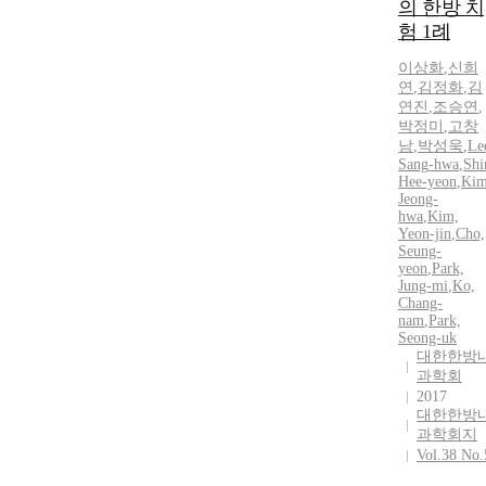
의 한방 치
험 1례
이상
화
,
신희
연
,
김정화
,
김
연진
,
조승연
,
박정미
,
고창
남
,
박성욱
,
Le
Sang
-hwa
,
Shi
Hee-yeon
,
Kim
Jeong-
hwa
,
Kim,
Yeon-jin
,
Cho,
Seung-
yeon
,
Park,
Jung-mi
,
Ko,
Chang-
nam
,
Park,
Seong-uk
대한한방
과학회
2017
대한한방
과학회지
Vol.38 No.