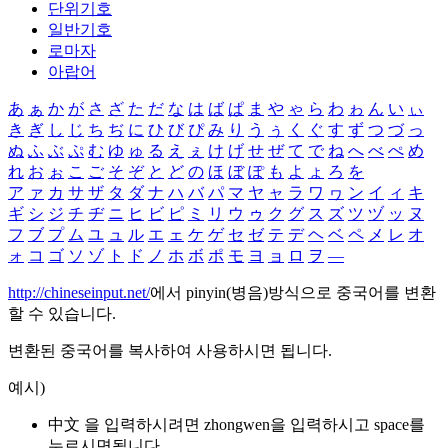
단위기호
일반기호
로마자
아랍어
あ
ぁ
か
が
さ
ざ
た
だ
な
は
ば
ぱ
ま
や
ゃ
ら
わ
ゎ
ん
い
ぃ
き
ぎ
し
じ
ち
ぢ
に
ひ
び
ぴ
み
り
う
ぅ
く
ぐ
す
ず
つ
づ
っ
ぬ
ふ
ぶ
ぷ
む
ゆ
ゅ
る
え
ぇ
け
げ
せ
ぜ
て
で
ね
へ
べ
ぺ
め
れ
お
ぉ
こ
ご
そ
ぞ
と
ど
の
ほ
ぼ
ぽ
も
よ
ょ
ろ
を
ア
ァ
カ
サ
ザ
タ
ダ
ナ
ハ
バ
パ
マ
ヤ
ャ
ラ
ワ
ヮ
ン
イ
ィ
キ
ギ
シ
ジ
チ
ヂ
ニ
ヒ
ビ
ピ
ミ
リ
ウ
ゥ
ク
グ
ス
ズ
ツ
ヅ
ッ
ヌ
フ
ブ
プ
ム
ユ
ュ
ル
エ
ェ
ケ
ゲ
セ
ゼ
テ
デ
ヘ
ベ
ペ
メ
レ
オ
ォ
コ
ゴ
ソ
ゾ
ト
ド
ノ
ホ
ボ
ポ
モ
ヨ
ョ
ロ
ヲ
―
http://chineseinput.net/
에서 pinyin(병음)방식으로 중국어를 변환
할 수 있습니다.
변환된 중국어를 복사하여 사용하시면 됩니다.
예시)
中文 을 입력하시려면
zhongwen
을 입력하시고 space를
누르시면됩니다.