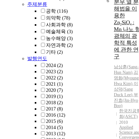
6
분무 열 분
주제분류
해법을 이
공학
(116)
용한
의약학
(78)
Zn₂SiO₄ :
사회과학
(8)
Mn 나노 
예술체육
(3)
광체의 광
농수해양
(3)
학적 특성
자연과학
(2)
에 관한 연
기타
(2)
구
발행연도
2024
(2)
남
상훈(
Sang
-
2023
(2)
Hun
Nam
)
,
김
2022
(2)
명화(Myoung
2021
(1)
Hwa Kim)
,
이
상
덕(
Sang
2020
(7)
Duck
Lee
)
,
부
2019
(1)
진효(Jin-Hyo
2018
(2)
Boo)
2017
(8)
한국진공
2016
(12)
회(ASCT)
2015
(6)
2010
2014
(5)
Applied
Science an
2013
(12)
Convergen