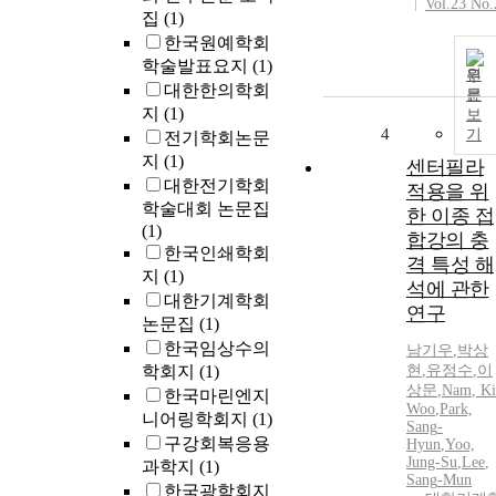
Vol.23 No.
집
(1)
한국원예학회
학술발표요지
(1)
원
대한한의학회
문
지
(1)
보
4
기
전기학회논문
지
(1)
센터필라
대한전기학회
적용을 위
학술대회 논문집
한 이종 접
(1)
합강의 충
한국인쇄학회
격 특성 해
지
(1)
석에 관한
대한기계학회
연구
논문집
(1)
한국임상수의
남
기우
,
박상
학회지
(1)
현
,
유정수
,
이
상
문
,
Nam
, Ki
한국마린엔지
Woo
,
Park,
니어링학회지
(1)
Sang
-
구강회복응용
Hyun
,
Yoo,
Jung-Su
,
Lee
,
과학지
(1)
Sang
-Mun
한국광학회지