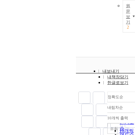
원
문
보
기
2
내보내기
내책장담기
한글로보기
정확도순
내림차순
정확도
순
10개씩 출력
내림차
인기도
순
조회
10개씩
연도순