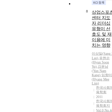
8
상업스포
센터 지도
자 리더십
유형이 선
호도 및 재
이용에 미
치는 영향
이상
일(
Sang
Lee
)
,
유현순
(Hyun Soon
Yu)
,
강윤
남
(Yun
Nam
Kang)
,
임향미
(Hyang Mee
Lim)
한국사회
육학회
2011
한국사회
육학회지
Vol.0 No.4