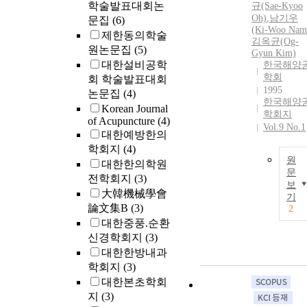
학술발표대회논
규(Sae-Kyoo
Oh)
,
남
기우
문집
(6)
(Ki-Woo
Nam
제한동의학술
김옥균(Og-
원논문집
(5)
Gyun Kim)
대한설비공학
한국해양
학회
회 학술발표대회
1995
논문집
(4)
한국해양
Korean Journal
학회지
of Acupuncture
(4)
Vol.9 No.1
대한예방한의
학회지
(4)
원
대한한의학원
문
전학회지
(3)
보
大韓機械學會
기
論文集B
(3)
2
대한중풍.순환
신경학회지
(3)
대한한방내과
학회지
(3)
대한본초학회
지
(3)