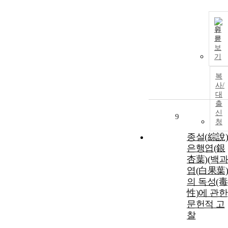
원
문
보
기
복
사/
대
출
신
9
청
종설(綜說) 
은행엽(銀
杏葉)(백과
엽(白果葉)
의 독성(毒
性)에 관한
문헌적 고
찰