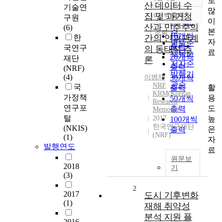
로
정확도
산 데이터 수
기술연
많
순
집 및 과거청
10개씩 출력
구원
내림차순
이
인기도
산과 민주주의
(6)
본
순
조회
10개씩
한
간의 인과관계
자
연도순
출력
국연구
의 동태적 추
료
제목순
20개씩
재단
론
저자순
출력
(NRF)
발행기
(4)
이병재
30개씩
관순
NRF
국
활
출력
KRM(Korean
가정책
용
50개씩
Research
연구포
도
출력
Memory)
털
높
2017
100개씩
한국연구재단
(NKIS)
은
출력
(NRF)
(1)
자
발행연도
료
원문보
2018
기
(3)
2
2017
도시 기후변화
(1)
재해 취약성
분석 지원 플
2016