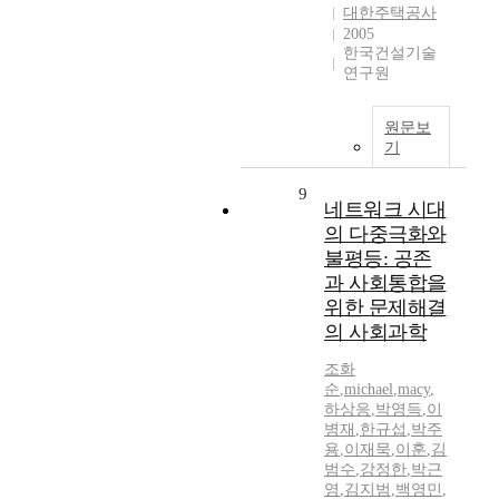
대한주택공사
2005
한국건설기술
연구원
원문보
기
9
네트워크 시대
의 다중극화와
불평등: 공존
과 사회통합을
위한 문제해결
의 사회과학
조화
순
,
michael
,
macy
,
하상응
,
박영득
,
이
병재
,
한규섭
,
박주
용
,
이재묵
,
이훈
,
김
범수
,
강정한
,
박근
영
,
김지범
,
백영민
,