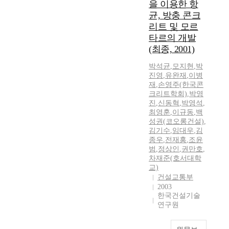
을 이용한 항
균, 방충 콘크
리트 및 모르
타르의 개발
(최종, 2001)
박석균
,
모지현
,
박
진영
,
유완재
,
이병
재
,
손영주(한국콘
크리트학회)
,
박영
진
,
신동혁
,
박영석
,
최영훈
,
이규동
,
백
성권(코오롱건설)
,
김기수
,
임대우
,
김
종우
,
전재홍
,
조윤
범
,
정상인
,
권만호
,
차재준(호서대학
교)
건설교통부
2003
한국건설기술
연구원