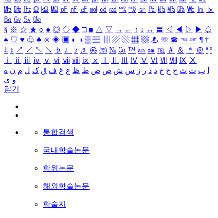
㎒
㎓
㎔
Ω
㏀
㏁
㎊
㎋
㎌
㏖
㏅
㎭
㎮
㎯
㏛
㎩
㎪
㎫
㎬
㏝
㏐
㏓
㏃
㏉
㏜
㏆
§
※
☆
★
○
●
◎
◇
◆
□
■
△
▽
→
←
↑
↓
↔
〓
◁
◀
▷
▶
♤
♠
♡
♥
♧
♣
⊙
◈
▣
◐
◑
▒
▤
▥
▨
▧
▦
▩
♨
☏
☎
☜
☞
¶
†
‡
↕
↗
↙
↖
↘
♭
♩
♪
♬
㉿
㈜
№
㏇
™
㏂
㏘
℡
＃
＆
＊
＠
ª
º
ⅰ
ⅱ
ⅲ
ⅳ
ⅴ
ⅵ
ⅶ
ⅷ
ⅸ
ⅹ
Ⅰ
Ⅱ
Ⅲ
Ⅳ
Ⅴ
Ⅵ
Ⅶ
Ⅷ
Ⅸ
Ⅹ
ا
ب
ت
ث
ج
ح
خ
د
ذ
ر
ز
س
ش
ص
ض
ط
ظ
ع
غ
ف
ق
ک
ل
م
ن
ه
و
ی
닫기
통합검색
국내학술논문
학위논문
해외학술논문
학술지