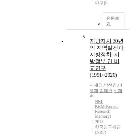
연구원
원문보
기
5
지방자치 30년
의 지역발전과
지방정치: 지
방정부 간 비
교연구
(1991~2020)
서재권
,
박선경
,
이
병재
,
김태완
,
신재
혁
NRF
KRM(Korean
Research
Memory)
2018
한국연구재단
(NRF)