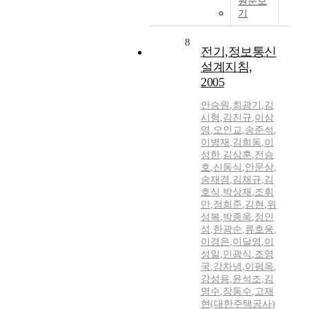
원문보
기
8
전기,정보통신
설계지침,
2005
안승원
,
최광기
,
김
시형
,
김진규
,
이상
영
,
오인교
,
송준석
,
이병재
,
김희동
,
이
성한
,
김상훈
,
전승
호
,
신동식
,
안문상
,
송재경
,
김채규
,
김
호식
,
박상재
,
조휘
만
,
정희준
,
김현
,
위
성복
,
박종욱
,
정인
성
,
한광순
,
류호웅
,
이경은
,
이달영
,
이
성일
,
민광식
,
조영
국
,
강차녕
,
이평옥
,
강성용
,
윤석조
,
김
명수
,
장동수
,
고재
현(대한주택공사)