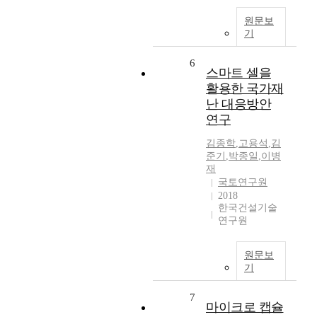
원문보
기
6
스마트 셀을
활용한 국가재
난 대응방안
연구
김종학
,
고용석
,
김
준기
,
박종일
,
이병
재
국토연구원
2018
한국건설기술
연구원
원문보
기
7
마이크로 캡슐