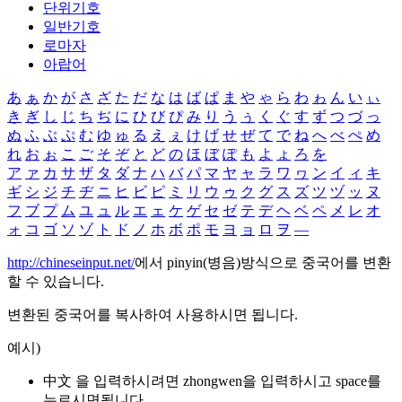
단위기호
일반기호
로마자
아랍어
あ
ぁ
か
が
さ
ざ
た
だ
な
は
ば
ぱ
ま
や
ゃ
ら
わ
ゎ
ん
い
ぃ
き
ぎ
し
じ
ち
ぢ
に
ひ
び
ぴ
み
り
う
ぅ
く
ぐ
す
ず
つ
づ
っ
ぬ
ふ
ぶ
ぷ
む
ゆ
ゅ
る
え
ぇ
け
げ
せ
ぜ
て
で
ね
へ
べ
ぺ
め
れ
お
ぉ
こ
ご
そ
ぞ
と
ど
の
ほ
ぼ
ぽ
も
よ
ょ
ろ
を
ア
ァ
カ
サ
ザ
タ
ダ
ナ
ハ
バ
パ
マ
ヤ
ャ
ラ
ワ
ヮ
ン
イ
ィ
キ
ギ
シ
ジ
チ
ヂ
ニ
ヒ
ビ
ピ
ミ
リ
ウ
ゥ
ク
グ
ス
ズ
ツ
ヅ
ッ
ヌ
フ
ブ
プ
ム
ユ
ュ
ル
エ
ェ
ケ
ゲ
セ
ゼ
テ
デ
ヘ
ベ
ペ
メ
レ
オ
ォ
コ
ゴ
ソ
ゾ
ト
ド
ノ
ホ
ボ
ポ
モ
ヨ
ョ
ロ
ヲ
―
http://chineseinput.net/
에서 pinyin(병음)방식으로 중국어를 변환
할 수 있습니다.
변환된 중국어를 복사하여 사용하시면 됩니다.
예시)
中文 을 입력하시려면
zhongwen
을 입력하시고 space를
누르시면됩니다.