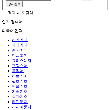
상세검색
결과 내 재검색
인기 검색어
다국어 입력
히라가나
가타카나
중국어
한글고어
그리스문자
프랑스어
독일어
히브리어
괄호기호
학술기호
기술기호
첨자기호
라틴문자
러시아문자