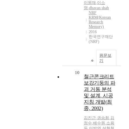
이원재
,
이소
영
,
dhavan
,
shah
NRF
KRM(Korean
Research
Memory)
2016
한국연구재단
(NRF)
원문보
기
10
철근콘크리트
보강기둥의 파
괴 거동 분석
및 설계, 시공
지침 개발(최
종, 2002)
김진근
,
권승희
,
김
정수
,
배수원
,
소용
두
,
이방연
,
설현철