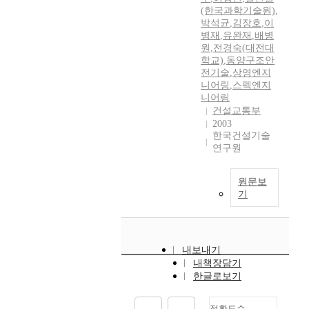
(한국과학기술원)
,
박석균
,
김장호
,
이
병재
,
유완재
,
배병
원
,
전경숙(대전대
학교)
,
동양구조안
전기술
,
상영엔지
니어링
,
스펙엔지
니어링
건설교통부
2003
한국건설기술
연구원
원문보
기
내보내기
내책장담기
한글로보기
정확도순