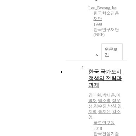
Lee,
,
Byeong
,
Jae
한국학술진흥
재단
1999
한국연구재단
(NRF)
원문보
기
4
한국 국가도시
정책의 전략과
과제
김태환
,
박세훈
,
이
병재
,
박소영
,
정우
성
,
김수진
,
박찬
,
임
지영
,
송지은
,
김소
영
국토연구원
2018
한국건설기술