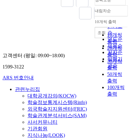
내림차순
정확도
순
10개씩 출력
내림차순
인기도
순
조회
10개씩
연도순
출력
제목순
20개씩
저자순
출력
고객센터 (평일: 09:00~18:00)
발행기
30개씩
관순
1599-3122
출력
50개씩
ARS 번호안내
출력
100개씩
관련누리집
출력
대학공개강의(KOCW)
학술정보통계시스템(Rinfo)
외국학술지지원센터(FRIC)
학술관계분석서비스(SAM)
사서커뮤니티
기관회원
지식나눔(LOOK)