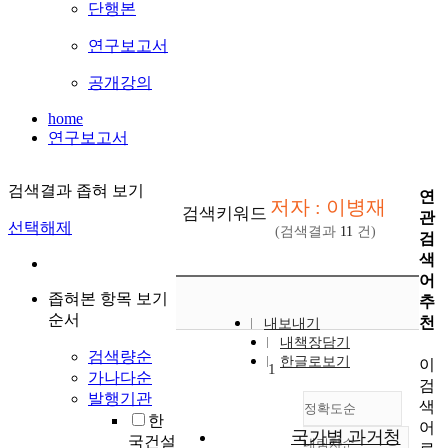
단행본
연구보고서
공개강의
home
연구보고서
검색결과 좁혀 보기
연
저자 : 이병재
검색키워드
관
선택해제
(검색결과
11
건)
검
색
어
좁혀본 항목 보기
추
순서
천
내보내기
내책장담기
검색량순
한글로보기
이
1
가나다순
검
발행기관
색
정확도순
한
어
국가별 과거청
국건설
내림차순