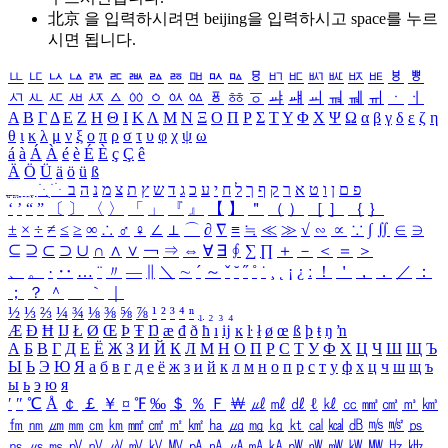
北京 을 입력하시려면
beijing
을 입력하시고 space를 누르
시면 됩니다.
ㅥ
ㅦ
ㅧ
ㅨ
ㅩ
ㅪ
ㅫ
ㅬ
ㅭ
ㅮ
ㅯ
ㅰ
ㅱ
ㅲ
ㅳ
ㅴ
ㅵ
ㅶ
ㅷ
ㅸ
ㅹ
ㅺ
ㅻ
ㅼ
ㅽ
ㅾ
ㅿ
ㆀ
ㆁ
ㆂ
ㆃ
ㆄ
ㆅ
ㆆ
ㆇ
ㆈ
ㆉ
ㆊ
ㆋ
ㆌ
ㆍ
ㆎ
Α
Β
Γ
Δ
Ε
Ζ
Η
Θ
Ι
Κ
Λ
Μ
Ν
Ξ
Ο
Π
Ρ
Σ
Τ
Υ
Φ
Χ
Ψ
Ω
α
β
γ
δ
ε
ζ
η
θ
ι
κ
λ
μ
ν
ξ
ο
π
ρ
σ
τ
υ
φ
χ
ψ
ω
á
à
Á
À
é
è
É
È
ç
Ç
ê
Ä
Ö
Ü
ä
ö
ü
ß
ְ
ֳ
ֲ
ֱ
ָ
ַ
ֵ
ֶ
ִ
ֹ
ּ
ֻ
ׂ
ׁ
ּ
ב
ה
נ
מ
צ
ת
ץ
ש
ד
ג
כ
ע
י
ח
ל
ך
ף
ק
ר
א
ט
ו
ן
ם
פ
‘
’
“
”
〔
〕
〈
〉
「
」
『
』
【
】
＂
（
）
［
］
｛
｝
±
×
÷
≠
≤
≥
∞
∴
♂
♀
∠
⊥
⌒
∂
∇
≡
≒
≪
≫
√
∽
∝
∵
∫
∬
∈
∋
⊆
⊇
⊂
⊃
∪
∩
∧
∨
￢
⇒
⇔
∀
∃
∮
∑
∏
＋
－
＜
＝
＞
、
。
·
‥
…
¨
〃
―
∥
＼
∼
´
～
ˇ
˘
˝
˚
˙
¸
˛
¡
¿
ː
！
＇
，
．
／
：
；
？
＾
＿
｀
｜
½
⅓
⅔
¼
¾
⅛
⅜
⅝
⅞
¹
²
³
⁴
ⁿ
₁
₂
₃
₄
Æ
Ð
Ħ
Ĳ
Ł
Ø
Œ
Þ
Ŧ
Ŋ
æ
đ
ð
ħ
ı
ĳ
ĸ
ŀ
ł
ø
œ
ß
þ
ŧ
ŋ
ŉ
А
Б
В
Г
Д
Е
Ё
Ж
З
И
Й
К
Л
М
Н
О
П
Р
С
Т
У
Ф
Х
Ц
Ч
Ш
Щ
Ъ
Ы
Ь
Э
Ю
Я
а
б
в
г
д
е
ё
ж
з
и
й
к
л
м
н
о
п
р
с
т
у
ф
х
ц
ч
ш
щ
ъ
ы
ь
э
ю
я
′
″
℃
Å
￠
￡
￥
¤
℉
‰
＄
％
Ｆ
￦
㎕
㎖
㎗
ℓ
㎘
㏄
㎣
㎤
㎥
㎦
㎙
㎚
㎛
㎜
㎝
㎞
㎟
㎠
㎡
㎢
㏊
㎍
㎎
㎏
㏏
㎈
㎉
㏈
㎧
㎨
㎰
㎱
㎲
㎳
㎴
㎵
㎶
㎷
㎸
㎹
㎀
㎁
㎂
㎃
㎄
㎺
㎻
㎽
㎾
㎿
㎐
㎑