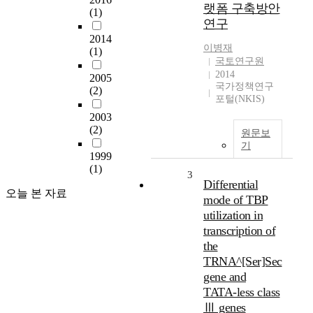
랫폼 구축방안
(1)
연구
2014
이병재
(1)
국토연구원
2014
2005
국가정책연구
(2)
포털(NKIS)
2003
(2)
원문보
기
1999
(1)
3
Differential
오늘 본 자료
mode of TBP
utilization in
transcription of
the
TRNA^[Ser]Sec
gene and
TATA-less class
Ⅲ genes