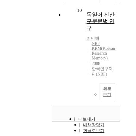
10
독일어 전산
구문문법 연
구
이민행
NRF
KRM(Korean
Research
Memory)
2008
한국연구재
단(NRF)
원문
보기
내보내기
내책장담기
한글로보기