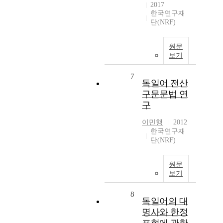
2017
한국연구재
단(NRF)
원문
보기
7
독일어 전산
구문문법 연
구
이민행
2012
한국연구재
단(NRF)
원문
보기
8
독일어의 대
명사와 한정