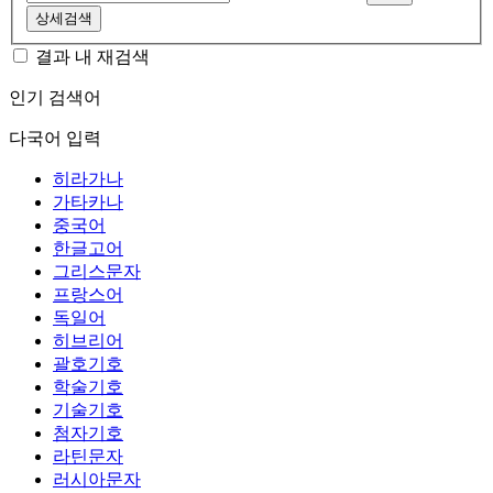
상세검색
결과 내 재검색
인기 검색어
다국어 입력
히라가나
가타카나
중국어
한글고어
그리스문자
프랑스어
독일어
히브리어
괄호기호
학술기호
기술기호
첨자기호
라틴문자
러시아문자