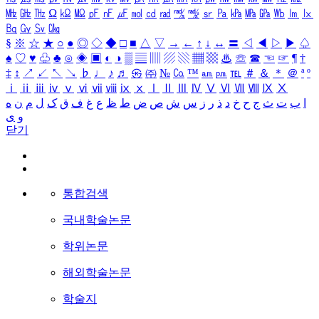
㎒
㎓
㎔
Ω
㏀
㏁
㎊
㎋
㎌
㏖
㏅
㎭
㎮
㎯
㏛
㎩
㎪
㎫
㎬
㏝
㏐
㏓
㏃
㏉
㏜
㏆
§
※
☆
★
○
●
◎
◇
◆
□
■
△
▽
→
←
↑
↓
↔
〓
◁
◀
▷
▶
♤
♠
♡
♥
♧
♣
⊙
◈
▣
◐
◑
▒
▤
▥
▨
▧
▦
▩
♨
☏
☎
☜
☞
¶
†
‡
↕
↗
↙
↖
↘
♭
♩
♪
♬
㉿
㈜
№
㏇
™
㏂
㏘
℡
＃
＆
＊
＠
ª
º
ⅰ
ⅱ
ⅲ
ⅳ
ⅴ
ⅵ
ⅶ
ⅷ
ⅸ
ⅹ
Ⅰ
Ⅱ
Ⅲ
Ⅳ
Ⅴ
Ⅵ
Ⅶ
Ⅷ
Ⅸ
Ⅹ
ا
ب
ت
ث
ج
ح
خ
د
ذ
ر
ز
س
ش
ص
ض
ط
ظ
ع
غ
ف
ق
ک
ل
م
ن
ه
و
ی
닫기
통합검색
국내학술논문
학위논문
해외학술논문
학술지