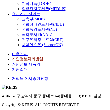
지식나눔(LOOK)
의학전자도서관(MEDLIS)
유관기관 사이트
교육부(MOE)
국립장애인도서관(NLD)
국립중앙도서관(NL)
국회도서관(NAL)
연구윤리정보포털(CRE)
사이언스온 (ScienceON)
이용약관
개인정보처리방침
개인정보 재동의
기관소개
저작물 게시중단요청
41061 대구광역시 동구 동내로 64(동내동1119) KERIS빌딩
Copyright© KERIS. ALL RIGHTS RESERVED