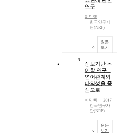
표현에 관한
연구
이민행
한국연구재
단(NRF)
원문
보기
9
정보기반 독
어학 연구 –
연어관계와
다의성을 중
심으로
이민행
2017
한국연구재
단(NRF)
원문
보기