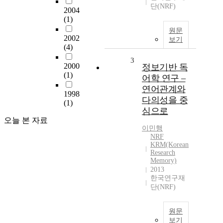
단(NRF)
2004
(1)
원문
2002
보기
(4)
3
2000
정보기반 독
(1)
어학 연구 –
연어관계와
1998
다의성을 중
(1)
심으로
오늘 본 자료
이민행
NRF
KRM(Korean
Research
Memory)
2013
한국연구재
단(NRF)
원문
보기