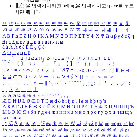
北京 을 입력하시려면
beijing
을 입력하시고 space를 누르
시면 됩니다.
ㅥ
ㅦ
ㅧ
ㅨ
ㅩ
ㅪ
ㅫ
ㅬ
ㅭ
ㅮ
ㅯ
ㅰ
ㅱ
ㅲ
ㅳ
ㅴ
ㅵ
ㅶ
ㅷ
ㅸ
ㅹ
ㅺ
ㅻ
ㅼ
ㅽ
ㅾ
ㅿ
ㆀ
ㆁ
ㆂ
ㆃ
ㆄ
ㆅ
ㆆ
ㆇ
ㆈ
ㆉ
ㆊ
ㆋ
ㆌ
ㆍ
ㆎ
Α
Β
Γ
Δ
Ε
Ζ
Η
Θ
Ι
Κ
Λ
Μ
Ν
Ξ
Ο
Π
Ρ
Σ
Τ
Υ
Φ
Χ
Ψ
Ω
α
β
γ
δ
ε
ζ
η
θ
ι
κ
λ
μ
ν
ξ
ο
π
ρ
σ
τ
υ
φ
χ
ψ
ω
á
à
Á
À
é
è
É
È
ç
Ç
ê
Ä
Ö
Ü
ä
ö
ü
ß
ְ
ֳ
ֲ
ֱ
ָ
ַ
ֵ
ֶ
ִ
ֹ
ּ
ֻ
ׂ
ׁ
ּ
ב
ה
נ
מ
צ
ת
ץ
ש
ד
ג
כ
ע
י
ח
ל
ך
ף
ק
ר
א
ט
ו
ן
ם
פ
‘
’
“
”
〔
〕
〈
〉
「
」
『
』
【
】
＂
（
）
［
］
｛
｝
±
×
÷
≠
≤
≥
∞
∴
♂
♀
∠
⊥
⌒
∂
∇
≡
≒
≪
≫
√
∽
∝
∵
∫
∬
∈
∋
⊆
⊇
⊂
⊃
∪
∩
∧
∨
￢
⇒
⇔
∀
∃
∮
∑
∏
＋
－
＜
＝
＞
、
。
·
‥
…
¨
〃
―
∥
＼
∼
´
～
ˇ
˘
˝
˚
˙
¸
˛
¡
¿
ː
！
＇
，
．
／
：
；
？
＾
＿
｀
｜
½
⅓
⅔
¼
¾
⅛
⅜
⅝
⅞
¹
²
³
⁴
ⁿ
₁
₂
₃
₄
Æ
Ð
Ħ
Ĳ
Ł
Ø
Œ
Þ
Ŧ
Ŋ
æ
đ
ð
ħ
ı
ĳ
ĸ
ŀ
ł
ø
œ
ß
þ
ŧ
ŋ
ŉ
А
Б
В
Г
Д
Е
Ё
Ж
З
И
Й
К
Л
М
Н
О
П
Р
С
Т
У
Ф
Х
Ц
Ч
Ш
Щ
Ъ
Ы
Ь
Э
Ю
Я
а
б
в
г
д
е
ё
ж
з
и
й
к
л
м
н
о
п
р
с
т
у
ф
х
ц
ч
ш
щ
ъ
ы
ь
э
ю
я
′
″
℃
Å
￠
￡
￥
¤
℉
‰
＄
％
Ｆ
￦
㎕
㎖
㎗
ℓ
㎘
㏄
㎣
㎤
㎥
㎦
㎙
㎚
㎛
㎜
㎝
㎞
㎟
㎠
㎡
㎢
㏊
㎍
㎎
㎏
㏏
㎈
㎉
㏈
㎧
㎨
㎰
㎱
㎲
㎳
㎴
㎵
㎶
㎷
㎸
㎹
㎀
㎁
㎂
㎃
㎄
㎺
㎻
㎽
㎾
㎿
㎐
㎑