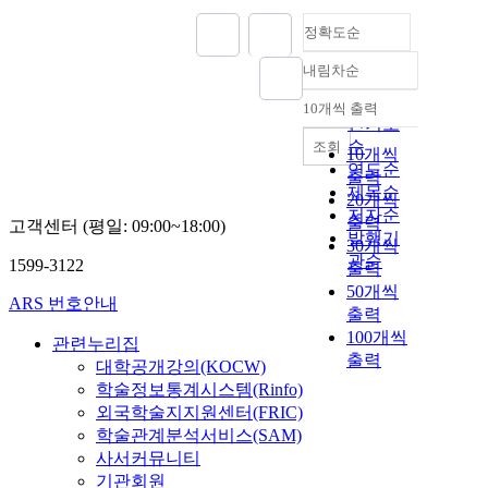
정확도순
내림차순
정확도
순
10개씩 출력
내림차순
인기도
순
조회
10개씩
연도순
출력
제목순
20개씩
저자순
출력
고객센터 (평일: 09:00~18:00)
발행기
30개씩
관순
1599-3122
출력
50개씩
ARS 번호안내
출력
100개씩
관련누리집
출력
대학공개강의(KOCW)
학술정보통계시스템(Rinfo)
외국학술지지원센터(FRIC)
학술관계분석서비스(SAM)
사서커뮤니티
기관회원