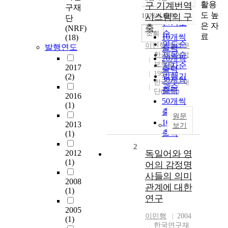
정확도
활용
구 기계번역
구재
순
도 높
10개씩 출력
시스템의 구
단
내림차순
인기도
은 자
축
(NRF)
순
조회
료
10개씩
(18)
연도순
이민행
,
최경은
발행연도
출력
제목순
한국언어정
20개씩
보학회
저자순
2017
출력
1998
발행기
(2)
30개씩
한국연구재
관순
출력
단(NRF)
2016
50개씩
(1)
출력
원문
100개씩
2013
보기
출력
(1)
2
2012
독일어와 영
(1)
어의 감정명
사들의 의미
2008
관계에 대한
(1)
연구
2005
이민행
2004
(1)
한국연구재