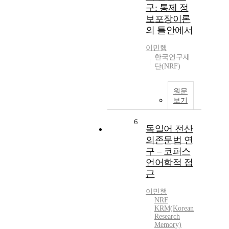
구: 통제 정
보포장이론
의 틀안에서
이민행
한국연구재
단(NRF)
원문
보기
6
독일어 전산
의존문법 연
구 – 코퍼스
언어학적 접
근
이민행
NRF
KRM(Korean
Research
Memory)