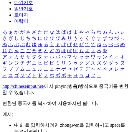
단위기호
일반기호
로마자
아랍어
あ
ぁ
か
が
さ
ざ
た
だ
な
は
ば
ぱ
ま
や
ゃ
ら
わ
ゎ
ん
い
ぃ
き
ぎ
し
じ
ち
ぢ
に
ひ
び
ぴ
み
り
う
ぅ
く
ぐ
す
ず
つ
づ
っ
ぬ
ふ
ぶ
ぷ
む
ゆ
ゅ
る
え
ぇ
け
げ
せ
ぜ
て
で
ね
へ
べ
ぺ
め
れ
お
ぉ
こ
ご
そ
ぞ
と
ど
の
ほ
ぼ
ぽ
も
よ
ょ
ろ
を
ア
ァ
カ
サ
ザ
タ
ダ
ナ
ハ
バ
パ
マ
ヤ
ャ
ラ
ワ
ヮ
ン
イ
ィ
キ
ギ
シ
ジ
チ
ヂ
ニ
ヒ
ビ
ピ
ミ
リ
ウ
ゥ
ク
グ
ス
ズ
ツ
ヅ
ッ
ヌ
フ
ブ
プ
ム
ユ
ュ
ル
エ
ェ
ケ
ゲ
セ
ゼ
テ
デ
ヘ
ベ
ペ
メ
レ
オ
ォ
コ
ゴ
ソ
ゾ
ト
ド
ノ
ホ
ボ
ポ
モ
ヨ
ョ
ロ
ヲ
―
http://chineseinput.net/
에서 pinyin(병음)방식으로 중국어를 변환
할 수 있습니다.
변환된 중국어를 복사하여 사용하시면 됩니다.
예시)
中文 을 입력하시려면
zhongwen
을 입력하시고 space를
누르시면됩니다.