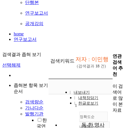
단행본
연구보고서
공개강의
home
연구보고서
검색결과 좁혀 보기
연관
저자 : 이민행
검색키워드
검색
선택해제
(검색결과
18
건)
어 추
천
좁혀본 항목 보기
이 검
순서
색어
내보내기
로 많
내책장담기
검색량순
한글로보기
이 본
1
가나다순
자료
발행기관
정확도순
한
독-한 명사
국연
내림차순