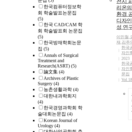
문집
(5)
6
전시 
한국컴퓨터정보학
리온의
회 학술발표논문집
환경 
(5)
디자인
한국 CAD/CAM 학
성 연
회 학술발표회 논문집
(5)
이민철
,
한국방재학회논문
재
,
김주
한국
집
(5)
자인
Annals of Surgical
2023
Treatment and
한국
Research(ASRT)
(5)
자인
論文集
(4)
문집
Archives of Plastic
Vol.1
Surgery
(4)
농촌생활과학
(4)
대한내과학회지
(4)
한국경영과학회 학
술대회논문집
(4)
Korean Journal of
Urology
(4)
대한산업공학회 추