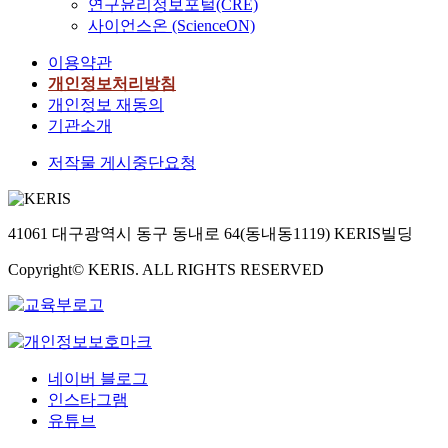
연구윤리정보포털(CRE)
0.6ng, 6.
사이언스온 (ScienceON)
60.0ng pe
and
이용약관
progester
개인정보처리방침
dose of 0
개인정보 재동의
1.0ng, 10
기관소개
or 100.0n
ml in 10-
저작물 게시중단요청
MEM med
FL cell cu
system.
41061 대구광역시 동구 동내로 64(동내동1119) KERIS빌딩
U.urealy
was inocu
Copyright© KERIS. ALL RIGHTS RESERVED
into 10ml
new 10-B
MEM med
containi
different
네이버 블로그
concentra
인스타그램
or estroge
progester
유튜브
and incu