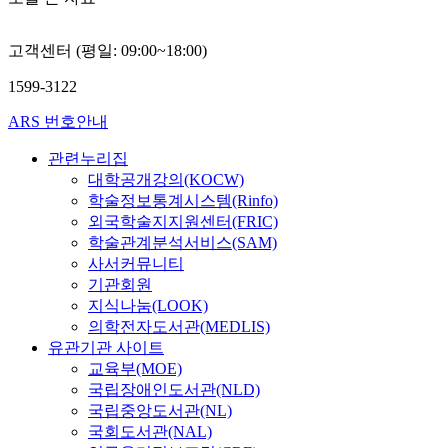
T960 stra
human am
fibroblas
고객센터 (평일: 09:00~18:00)
cells wer
1599-3122
in this st
U.urealy
ARS 번호안내
was cultu
a 10-B m
관련누리집
formulate
대학공개강의(KOCW)
Shepard 
학술정보통계시스템(Rinfo)
Luncefor
외국학술지지원센터(FRIC)
cells were
학술관계분석서비스(SAM)
cultured 
사서커뮤니티
complet
기관회원
suppleme
지식나눔(LOOK)
by in dos
의학전자도서관(MEDLIS)
10% fetal
유관기관 사이트
serum an
suitable
교육부(MOE)
antibiotic
국립장애인도서관(NLD)
Estrogen
국립중앙도서관(NL)
suppleme
국회도서관(NAL)
with 0.06