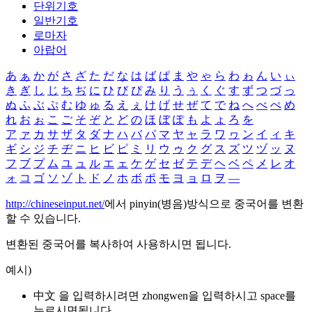
단위기호
일반기호
로마자
아랍어
あ
ぁ
か
が
さ
ざ
た
だ
な
は
ば
ぱ
ま
や
ゃ
ら
わ
ゎ
ん
い
ぃ
き
ぎ
し
じ
ち
ぢ
に
ひ
び
ぴ
み
り
う
ぅ
く
ぐ
す
ず
つ
づ
っ
ぬ
ふ
ぶ
ぷ
む
ゆ
ゅ
る
え
ぇ
け
げ
せ
ぜ
て
で
ね
へ
べ
ぺ
め
れ
お
ぉ
こ
ご
そ
ぞ
と
ど
の
ほ
ぼ
ぽ
も
よ
ょ
ろ
を
ア
ァ
カ
サ
ザ
タ
ダ
ナ
ハ
バ
パ
マ
ヤ
ャ
ラ
ワ
ヮ
ン
イ
ィ
キ
ギ
シ
ジ
チ
ヂ
ニ
ヒ
ビ
ピ
ミ
リ
ウ
ゥ
ク
グ
ス
ズ
ツ
ヅ
ッ
ヌ
フ
ブ
プ
ム
ユ
ュ
ル
エ
ェ
ケ
ゲ
セ
ゼ
テ
デ
ヘ
ベ
ペ
メ
レ
オ
ォ
コ
ゴ
ソ
ゾ
ト
ド
ノ
ホ
ボ
ポ
モ
ヨ
ョ
ロ
ヲ
―
http://chineseinput.net/
에서 pinyin(병음)방식으로 중국어를 변환
할 수 있습니다.
변환된 중국어를 복사하여 사용하시면 됩니다.
예시)
中文 을 입력하시려면
zhongwen
을 입력하시고 space를
누르시면됩니다.