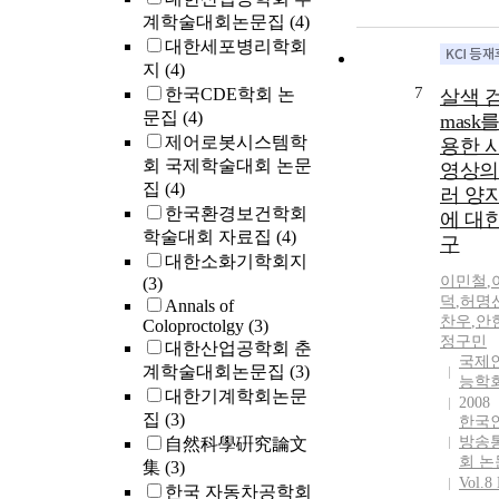
계학술대회논문집
(4)
대한세포병리학회
지
(4)
7
한국CDE학회 논
살색 
문집
(4)
mask
제어로봇시스템학
용한 
회 국제학술대회 논문
영상의
집
(4)
러 양
한국환경보건학회
에 대한
학술대회 자료집
(4)
구
대한소화기학회지
이민철
,
(3)
덕
,
허명
Annals of
찬우
,
안
Coloproctolgy
(3)
정구민
대한산업공학회 춘
국제
계학술대회논문집
(3)
능학
대한기계학회논문
2008
집
(3)
한국
방송
自然科學硏究論文
회 논
集
(3)
Vol.8
한국 자동차공학회