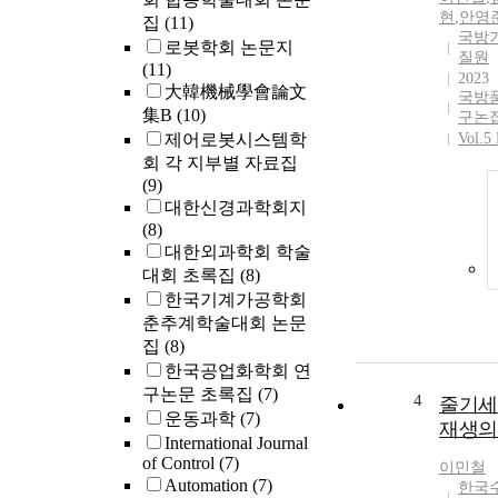
현
,
안영
집
(11)
국방
로봇학회 논문지
질원
(11)
2023
大韓機械學會論文
국방
集B
(10)
구논
제어로봇시스템학
Vol.5
회 각 지부별 자료집
(9)
대한신경과학회지
(8)
대한외과학회 학술
대회 초록집
(8)
한국기계가공학회
춘추계학술대회 논문
집
(8)
한국공업화학회 연
구논문 초록집
(7)
4
줄기세
운동과학
(7)
재생의
International Journal
of Control
(7)
이민철
Automation
(7)
한국