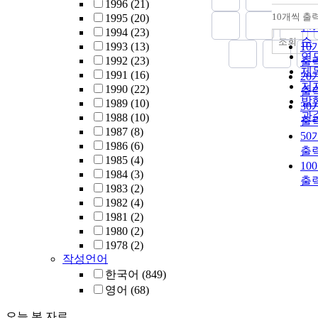
1996
(21)
this view
순
10개씩 출
1995
(20)
내
present s
인
1994
(23)
was unde
순
조회
1993
(13)
10
to test the
연
1992
(23)
출
significa
제
1991
(16)
20
estrogen 
저
1990
(22)
출
progester
발
1989
(10)
30
acting as 
관
1988
(10)
출
stimulant
1987
(8)
50
inhibitor
1986
(6)
출
growth a
1985
(4)
10
adherence
1984
(3)
출
U.urealy
1983
(2)
to FL cell
1982
(4)
minimum
1981
(2)
essential
1980
(2)
medium,
1978
(2)
and urea
작성언어
standard 
한국어
(849)
medium 
영어
(68)
media.
U.urealy
오늘 본 자료