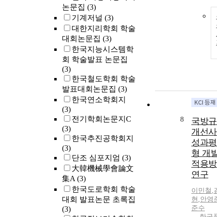
논문집
(3)
기계저널
(3)
대한지리학회 학술
대회논문집
(3)
한국지능시스템학
회 학술발표 논문집
(3)
한국철도학회 학술
발표대회논문집
(3)
한국연소학회지
(3)
전기학회논문지C
8
국방규
(3)
개선사
한국추진공학회지
성과평
(3)
형 개발
단조 심포지엄
(3)
적용방
大韓機械學會論文
연구
集A
(3)
한국도로학회 학술
이민철
,
대회 발표논문 초록집
현
,
안영
준수
(3)
한국