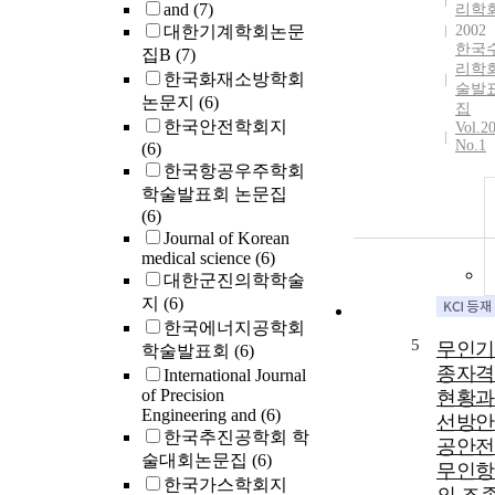
and
(7)
리학
대한기계학회논문
2002
한국
집B
(7)
리학회
한국화재소방학회
술발
논문지
(6)
집
한국안전학회지
Vol.2
No.1
(6)
한국항공우주학회
학술발표회 논문집
(6)
Journal of Korean
medical science
(6)
대한군진의학학술
지
(6)
한국에너지공학회
5
무인기
학술발표회
(6)
종자격
International Journal
of Precision
현황과
Engineering and
(6)
선방안 
한국추진공학회 학
공안전
술대회논문집
(6)
무인항
한국가스학회지