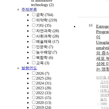
of automotive
technology
(2)
주제분류
공학
(704)
의약학
(219)
기타
(35)
10
Estrog
자연과학
(28)
Progest
사회과학
(28)
이
예술체육
(17)
Ureapl
인문학
(7)
urealyt
농수해양
(7)
의 증
복합학
(6)
세포 
교육
(3)
성에 
발행연도
는 영
2026
(7)
이민철
,
2025
(26)
고신
2024
(31)
(의대
2023
(28)
대학교
2022
(33)
과대학
2021
(15)
술지
2020
(13)
1989
2019
(24)
고신