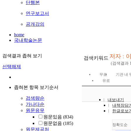
단행본
연구보고서
공개강의
home
국내학술논문
저자 : 
검색결과 좁혀 보기
검색키워드
(검색결과
선택해제
무료
기관 내 
유료
좁혀본 항목 보기순서
검색량순
내보내기
가나다순
내책장담
원문유무
한글로보
원문있음
(834)
원문없음
(185)
정확도순
원문제공처