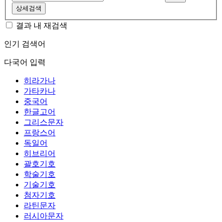
상세검색
결과 내 재검색
인기 검색어
다국어 입력
히라가나
가타카나
중국어
한글고어
그리스문자
프랑스어
독일어
히브리어
괄호기호
학술기호
기술기호
첨자기호
라틴문자
러시아문자