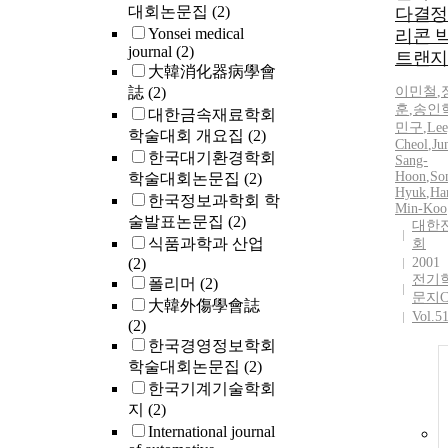
대회논문집
(2)
다결정
Yonsei medical
리콘 
journal
(2)
트랜지
大韓消化器病學會
誌
(2)
이민철
,
훈
,
송인
대한금속재료학회
민구
,
Lee
학술대회 개요집
(2)
Cheol
,
Ju
한국대기환경학회
Sang-
Hoon
,
Son
학술대회논문집
(2)
Hyuk
,
Ha
한국정보과학회 학
Min-Koo
술발표논문집
(2)
대한
식품과학과 산업
회
(2)
2001
전기
폴리머
(2)
문지
大韓外傷學會誌
Vol.5
(2)
한국경영정보학회
학술대회논문집
(2)
한국기계기술학회
지
(2)
International journal