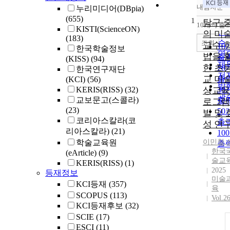
내림차순
누리미디어(DBpia)
정
(655)
1
순
탐구 
10개씩 출
내
KISTI(ScienceON)
인
의 미
(183)
순
조회
교수-
10
한국학술정보
연
법을 
출
(KISS)
(94)
제
한 초
20
한국연구재단
저
교 미
출
(KCI)
(56)
발
KERIS(RISS)
(32)
상교육
30
관
교보문고(스콜라)
출
로그램
(23)
50
발 및 
코리아스칼라(코
출
성 연
리아스칼라)
(21)
10
학술교육원
이민철
,
출
한국
(eArticle)
(9)
술교
KERIS(RISS)
(1)
2025
등재정보
미술과
KCI등재
(357)
육
SCOPUS
(113)
Vol.2
KCI등재후보
(32)
SCIE
(17)
ESCI
(11)