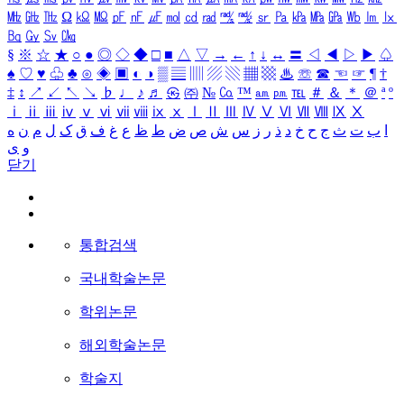
㎒
㎓
㎔
Ω
㏀
㏁
㎊
㎋
㎌
㏖
㏅
㎭
㎮
㎯
㏛
㎩
㎪
㎫
㎬
㏝
㏐
㏓
㏃
㏉
㏜
㏆
§
※
☆
★
○
●
◎
◇
◆
□
■
△
▽
→
←
↑
↓
↔
〓
◁
◀
▷
▶
♤
♠
♡
♥
♧
♣
⊙
◈
▣
◐
◑
▒
▤
▥
▨
▧
▦
▩
♨
☏
☎
☜
☞
¶
†
‡
↕
↗
↙
↖
↘
♭
♩
♪
♬
㉿
㈜
№
㏇
™
㏂
㏘
℡
＃
＆
＊
＠
ª
º
ⅰ
ⅱ
ⅲ
ⅳ
ⅴ
ⅵ
ⅶ
ⅷ
ⅸ
ⅹ
Ⅰ
Ⅱ
Ⅲ
Ⅳ
Ⅴ
Ⅵ
Ⅶ
Ⅷ
Ⅸ
Ⅹ
ا
ب
ت
ث
ج
ح
خ
د
ذ
ر
ز
س
ش
ص
ض
ط
ظ
ع
غ
ف
ق
ک
ل
م
ن
ه
و
ی
닫기
통합검색
국내학술논문
학위논문
해외학술논문
학술지