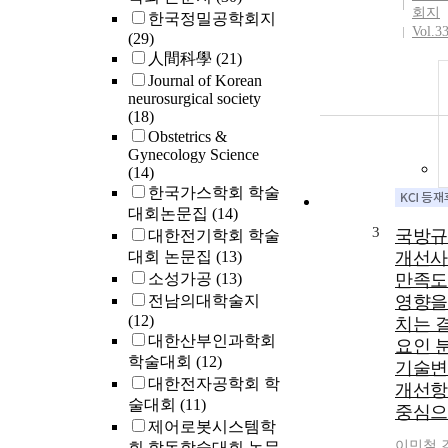
회지
한국정밀공학회지
Vol.3
(29)
人間科學
(21)
Journal of Korean
neurosurgical society
(18)
Obstetrics &
Gynecology Science
(14)
한국가스학회 학술
대회논문집
(14)
3
국방규
대한전기학회 학술
대회 논문집
(13)
개선사
소성가공
(13)
만족도
전남의대학술지
영향을
(12)
치는 
대한산부인과학회
요인 분
학술대회
(12)
기술변
대한전자공학회 학
개선항
술대회
(11)
중심으
제어로봇시스템학
이민철
,
회 합동학술대회 논문