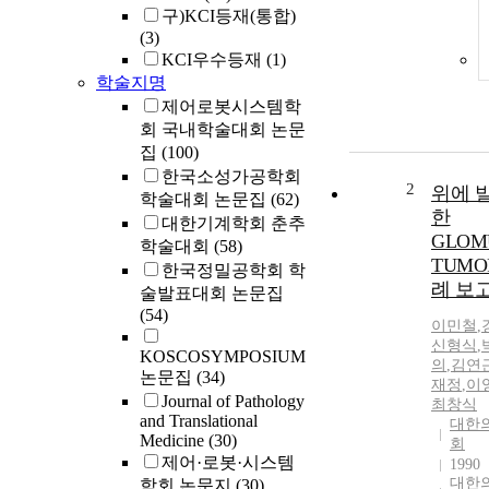
구)KCI등재(통합)
(3)
KCI우수등재
(1)
학술지명
제어로봇시스템학
회 국내학술대회 논문
집
(100)
한국소성가공학회
2
위에 
학술대회 논문집
(62)
한
대한기계학회 춘추
GLOM
학술대회
(58)
TUMO
한국정밀공학회 학
례 보
술발표대회 논문집
(54)
이민철
,
신형식
,
KOSCOSYMPOSIUM
의
,
김연
논문집
(34)
재정
,
이
Journal of Pathology
최창식
and Translational
대한
Medicine
(30)
회
제어·로봇·시스템
1990
대한
학회 논문지
(30)