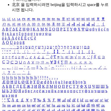
北京 을 입력하시려면
beijing
을 입력하시고 space를 누르
시면 됩니다.
ㅥ
ㅦ
ㅧ
ㅨ
ㅩ
ㅪ
ㅫ
ㅬ
ㅭ
ㅮ
ㅯ
ㅰ
ㅱ
ㅲ
ㅳ
ㅴ
ㅵ
ㅶ
ㅷ
ㅸ
ㅹ
ㅺ
ㅻ
ㅼ
ㅽ
ㅾ
ㅿ
ㆀ
ㆁ
ㆂ
ㆃ
ㆄ
ㆅ
ㆆ
ㆇ
ㆈ
ㆉ
ㆊ
ㆋ
ㆌ
ㆍ
ㆎ
Α
Β
Γ
Δ
Ε
Ζ
Η
Θ
Ι
Κ
Λ
Μ
Ν
Ξ
Ο
Π
Ρ
Σ
Τ
Υ
Φ
Χ
Ψ
Ω
α
β
γ
δ
ε
ζ
η
θ
ι
κ
λ
μ
ν
ξ
ο
π
ρ
σ
τ
υ
φ
χ
ψ
ω
á
à
Á
À
é
è
É
È
ç
Ç
ê
Ä
Ö
Ü
ä
ö
ü
ß
ְ
ֳ
ֲ
ֱ
ָ
ַ
ֵ
ֶ
ִ
ֹ
ּ
ֻ
ׂ
ׁ
ּ
ב
ה
נ
מ
צ
ת
ץ
ש
ד
ג
כ
ע
י
ח
ל
ך
ף
ק
ר
א
ט
ו
ן
ם
פ
‘
’
“
”
〔
〕
〈
〉
「
」
『
』
【
】
＂
（
）
［
］
｛
｝
±
×
÷
≠
≤
≥
∞
∴
♂
♀
∠
⊥
⌒
∂
∇
≡
≒
≪
≫
√
∽
∝
∵
∫
∬
∈
∋
⊆
⊇
⊂
⊃
∪
∩
∧
∨
￢
⇒
⇔
∀
∃
∮
∑
∏
＋
－
＜
＝
＞
、
。
·
‥
…
¨
〃
―
∥
＼
∼
´
～
ˇ
˘
˝
˚
˙
¸
˛
¡
¿
ː
！
＇
，
．
／
：
；
？
＾
＿
｀
｜
½
⅓
⅔
¼
¾
⅛
⅜
⅝
⅞
¹
²
³
⁴
ⁿ
₁
₂
₃
₄
Æ
Ð
Ħ
Ĳ
Ł
Ø
Œ
Þ
Ŧ
Ŋ
æ
đ
ð
ħ
ı
ĳ
ĸ
ŀ
ł
ø
œ
ß
þ
ŧ
ŋ
ŉ
А
Б
В
Г
Д
Е
Ё
Ж
З
И
Й
К
Л
М
Н
О
П
Р
С
Т
У
Ф
Х
Ц
Ч
Ш
Щ
Ъ
Ы
Ь
Э
Ю
Я
а
б
в
г
д
е
ё
ж
з
и
й
к
л
м
н
о
п
р
с
т
у
ф
х
ц
ч
ш
щ
ъ
ы
ь
э
ю
я
′
″
℃
Å
￠
￡
￥
¤
℉
‰
＄
％
Ｆ
￦
㎕
㎖
㎗
ℓ
㎘
㏄
㎣
㎤
㎥
㎦
㎙
㎚
㎛
㎜
㎝
㎞
㎟
㎠
㎡
㎢
㏊
㎍
㎎
㎏
㏏
㎈
㎉
㏈
㎧
㎨
㎰
㎱
㎲
㎳
㎴
㎵
㎶
㎷
㎸
㎹
㎀
㎁
㎂
㎃
㎄
㎺
㎻
㎽
㎾
㎿
㎐
㎑