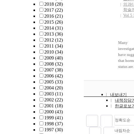
2018
(28)
의과
2017
(22)
학술
Vol.5
2016
(21)
2015
(26)
2014
(31)
2013
(36)
2012
(12)
Many
2011
(34)
investiga
2010
(34)
have sug
2009
(40)
that horm
2008
(32)
status are
2007
(38)
closely re
2006
(42)
with
2005
(33)
colonizat
2004
(20)
rates of
2003
(11)
내보내기
Ureaplas
2002
(22)
내책장담
urealytic
2001
(18)
한글로보
realyticu
2000
(43)
female ge
1999
(41)
정확도순
tract, but
1998
(37)
investiga
1997
(30)
내림차순
not agree
정