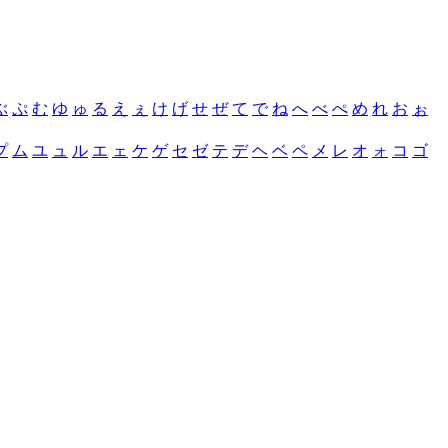
ぶ
ぷ
む
ゆ
ゅ
る
え
ぇ
け
げ
せ
ぜ
て
で
ね
へ
べ
ぺ
め
れ
お
ぉ
プ
ム
ユ
ュ
ル
エ
ェ
ケ
ゲ
セ
ゼ
テ
デ
ヘ
ベ
ペ
メ
レ
オ
ォ
コ
ゴ