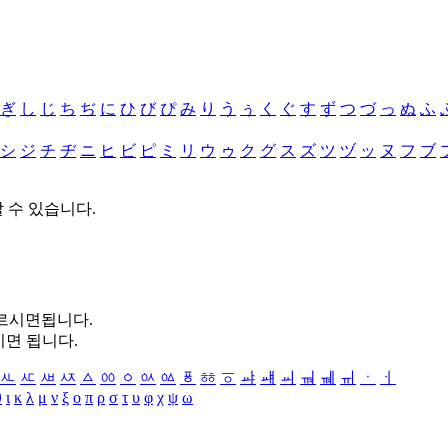
ぎ
し
じ
ち
ぢ
に
ひ
び
ぴ
み
り
う
ぅ
く
ぐ
す
ず
つ
づ
っ
ぬ
ふ
シ
ジ
チ
ヂ
ニ
ヒ
ビ
ピ
ミ
リ
ウ
ゥ
ク
グ
ス
ズ
ツ
ヅ
ッ
ヌ
フ
ブ
할 수 있습니다.
누르시면됩니다.
시면 됩니다.
ㅻ
ㅼ
ㅽ
ㅾ
ㅿ
ㆀ
ㆁ
ㆂ
ㆃ
ㆄ
ㆅ
ㆆ
ㆇ
ㆈ
ㆉ
ㆊ
ㆋ
ㆌ
ㆍ
ㆎ
θ
ι
κ
λ
μ
ν
ξ
ο
π
ρ
σ
τ
υ
φ
χ
ψ
ω