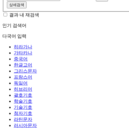
상세검색
결과 내 재검색
인기 검색어
다국어 입력
히라가나
가타카나
중국어
한글고어
그리스문자
프랑스어
독일어
히브리어
괄호기호
학술기호
기술기호
첨자기호
라틴문자
러시아문자