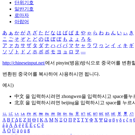
단위기호
일반기호
로마자
아랍어
あ
ぁ
か
が
さ
ざ
た
だ
な
は
ば
ぱ
ま
や
ゃ
ら
わ
ゎ
ん
い
ぃ
き
こ
ご
そ
ぞ
と
ど
の
ほ
ぼ
ぽ
も
よ
ょ
ろ
を
ア
ァ
カ
サ
ザ
タ
ダ
ナ
ハ
バ
パ
マ
ヤ
ャ
ラ
ワ
ヮ
ン
イ
ィ
キ
ギ
ソ
ゾ
ト
ド
ノ
ホ
ボ
ポ
モ
ヨ
ョ
ロ
ヲ
―
http://chineseinput.net/
에서 pinyin(병음)방식으로 중국어를 변환
변환된 중국어를 복사하여 사용하시면 됩니다.
예시)
中文 을 입력하시려면
zhongwen
을 입력하시고 space를
北京 을 입력하시려면
beijing
을 입력하시고 space를 누르
ㅥ
ㅦ
ㅧ
ㅨ
ㅩ
ㅪ
ㅫ
ㅬ
ㅭ
ㅮ
ㅯ
ㅰ
ㅱ
ㅲ
ㅳ
ㅴ
ㅵ
ㅶ
ㅷ
ㅸ
ㅹ
ㅺ
Α
Β
Γ
Δ
Ε
Ζ
Η
Θ
Ι
Κ
Λ
Μ
Ν
Ξ
Ο
Π
Ρ
Σ
Τ
Υ
Φ
Χ
Ψ
Ω
α
β
γ
δ
ε
ζ
η
á
à
Á
À
é
è
É
È
ç
Ç
ê
Ä
Ö
Ü
ä
ö
ü
ß