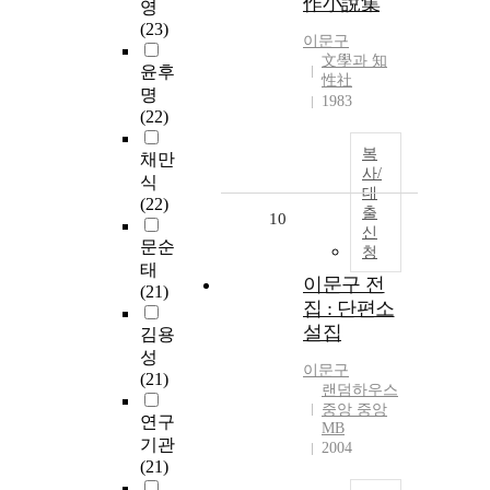
作小說集
영
(23)
이문구
文學과 知
윤후
性社
명
1983
(22)
복
채만
사/
식
대
(22)
출
10
신
문순
청
태
이문구 전
(21)
집 : 단편소
설집
김용
성
이문구
(21)
랜덤하우스
중앙 중앙
연구
MB
기관
2004
(21)