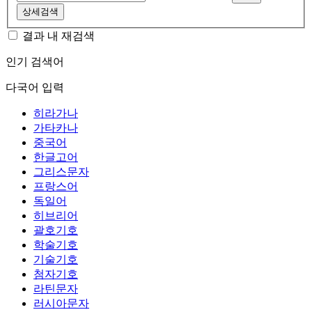
상세검색
결과 내 재검색
인기 검색어
다국어 입력
히라가나
가타카나
중국어
한글고어
그리스문자
프랑스어
독일어
히브리어
괄호기호
학술기호
기술기호
첨자기호
라틴문자
러시아문자