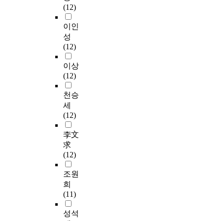
(12)
이인
성
(12)
이상
(12)
천승
세
(12)
李文
求
(12)
조원
희
(11)
성석