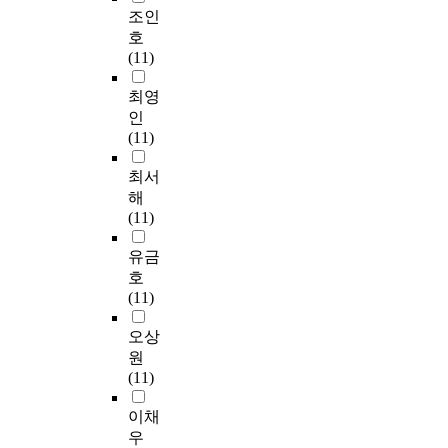
조인
호
(11)
최영
인
(11)
최서
해
(11)
유금
호
(11)
오상
원
(11)
이채
우