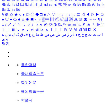
㎒
㎓
㎔
Ω
㏀
㏁
㎊
㎋
㎌
㏖
㏅
㎭
㎮
㎯
㏛
㎩
㎪
㎫
㎬
㏝
㏐
㏓
㏃
㏉
㏜
㏆
§
※
☆
★
○
●
◎
◇
◆
□
■
△
▽
→
←
↑
↓
↔
〓
◁
◀
▷
▶
♤
♠
♡
♥
♧
♣
⊙
◈
▣
◐
◑
▒
▤
▥
▨
▧
▦
▩
♨
☏
☎
☜
☞
¶
†
‡
↕
↗
↙
↖
↘
♭
♩
♪
♬
㉿
㈜
№
㏇
™
㏂
㏘
℡
＃
＆
＊
＠
ª
º
ⅰ
ⅱ
ⅲ
ⅳ
ⅴ
ⅵ
ⅶ
ⅷ
ⅸ
ⅹ
Ⅰ
Ⅱ
Ⅲ
Ⅳ
Ⅴ
Ⅵ
Ⅶ
Ⅷ
Ⅸ
Ⅹ
ا
ب
ت
ث
ج
ح
خ
د
ذ
ر
ز
س
ش
ص
ض
ط
ظ
ع
غ
ف
ق
ک
ل
م
ن
ه
و
ی
닫기
통합검색
국내학술논문
학위논문
해외학술논문
학술지