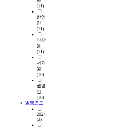
형
(11)
함영
만
(11)
박찬
울
(11)
서기
원
(10)
권영
민
(10)
발행연도
2024
(2)