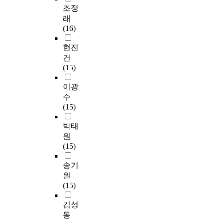
조정
래
(16)
현진
건
(15)
이광
수
(15)
박태
원
(15)
송기
원
(15)
김성
동