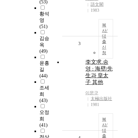
(53)
語文閣
1983
황석
영
복
(51)
사/
대
김승
출
3
옥
신
(49)
청
李文求.송
윤흥
영 : 海壁/先
길
生과 皇太
(44)
子 其他
조세
이문구
희
太極出版社
(43)
1981
오정
희
복
(41)
사/
대
출
전상
4