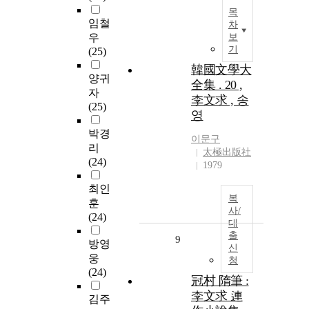
목
임철
차
우
보
기
(25)
韓國文學大
양귀
全集 . 20 ,
자
李文求 , 송
(25)
영
박경
이문구
리
太極出版社
(24)
1979
최인
복
훈
사/
(24)
대
출
9
방영
신
웅
청
(24)
冠村 隋筆 :
李文求 連
김주