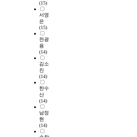
(15)
서영
은
(15)
전광
용
(14)
김소
진
(14)
한수
산
(14)
남정
현
(14)