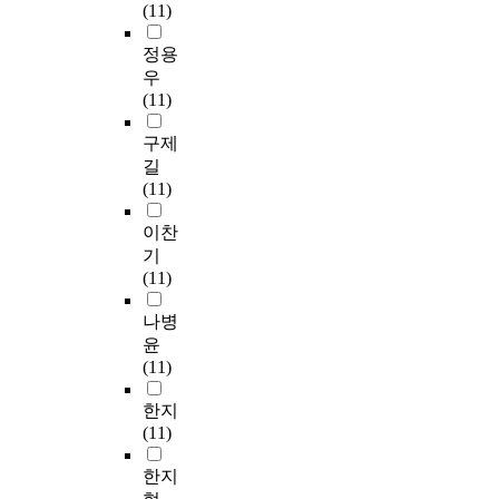
(11)
정용
우
(11)
구제
길
(11)
이찬
기
(11)
나병
윤
(11)
한지
(11)
한지