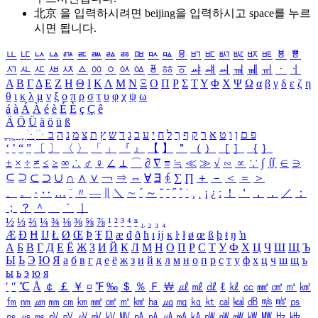
北京 을 입력하시려면
beijing
을 입력하시고 space를 누르
시면 됩니다.
ㅥ
ㅦ
ㅧ
ㅨ
ㅩ
ㅪ
ㅫ
ㅬ
ㅭ
ㅮ
ㅯ
ㅰ
ㅱ
ㅲ
ㅳ
ㅴ
ㅵ
ㅶ
ㅷ
ㅸ
ㅹ
ㅺ
ㅻ
ㅼ
ㅽ
ㅾ
ㅿ
ㆀ
ㆁ
ㆂ
ㆃ
ㆄ
ㆅ
ㆆ
ㆇ
ㆈ
ㆉ
ㆊ
ㆋ
ㆌ
ㆍ
ㆎ
Α
Β
Γ
Δ
Ε
Ζ
Η
Θ
Ι
Κ
Λ
Μ
Ν
Ξ
Ο
Π
Ρ
Σ
Τ
Υ
Φ
Χ
Ψ
Ω
α
β
γ
δ
ε
ζ
η
θ
ι
κ
λ
μ
ν
ξ
ο
π
ρ
σ
τ
υ
φ
χ
ψ
ω
á
à
Á
À
é
è
É
È
ç
Ç
ê
Ä
Ö
Ü
ä
ö
ü
ß
ְ
ֳ
ֲ
ֱ
ָ
ַ
ֵ
ֶ
ִ
ֹ
ּ
ֻ
ׂ
ׁ
ּ
ב
ה
נ
מ
צ
ת
ץ
ש
ד
ג
כ
ע
י
ח
ל
ך
ף
ק
ר
א
ט
ו
ן
ם
פ
‘
’
“
”
〔
〕
〈
〉
「
」
『
』
【
】
＂
（
）
［
］
｛
｝
±
×
÷
≠
≤
≥
∞
∴
♂
♀
∠
⊥
⌒
∂
∇
≡
≒
≪
≫
√
∽
∝
∵
∫
∬
∈
∋
⊆
⊇
⊂
⊃
∪
∩
∧
∨
￢
⇒
⇔
∀
∃
∮
∑
∏
＋
－
＜
＝
＞
、
。
·
‥
…
¨
〃
―
∥
＼
∼
´
～
ˇ
˘
˝
˚
˙
¸
˛
¡
¿
ː
！
＇
，
．
／
：
；
？
＾
＿
｀
｜
½
⅓
⅔
¼
¾
⅛
⅜
⅝
⅞
¹
²
³
⁴
ⁿ
₁
₂
₃
₄
Æ
Ð
Ħ
Ĳ
Ł
Ø
Œ
Þ
Ŧ
Ŋ
æ
đ
ð
ħ
ı
ĳ
ĸ
ŀ
ł
ø
œ
ß
þ
ŧ
ŋ
ŉ
А
Б
В
Г
Д
Е
Ё
Ж
З
И
Й
К
Л
М
Н
О
П
Р
С
Т
У
Ф
Х
Ц
Ч
Ш
Щ
Ъ
Ы
Ь
Э
Ю
Я
а
б
в
г
д
е
ё
ж
з
и
й
к
л
м
н
о
п
р
с
т
у
ф
х
ц
ч
ш
щ
ъ
ы
ь
э
ю
я
′
″
℃
Å
￠
￡
￥
¤
℉
‰
＄
％
Ｆ
￦
㎕
㎖
㎗
ℓ
㎘
㏄
㎣
㎤
㎥
㎦
㎙
㎚
㎛
㎜
㎝
㎞
㎟
㎠
㎡
㎢
㏊
㎍
㎎
㎏
㏏
㎈
㎉
㏈
㎧
㎨
㎰
㎱
㎲
㎳
㎴
㎵
㎶
㎷
㎸
㎹
㎀
㎁
㎂
㎃
㎄
㎺
㎻
㎽
㎾
㎿
㎐
㎑