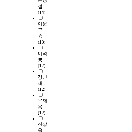
손창
섭
(14)
이문
구
著
(13)
이석
봉
(12)
강신
재
(12)
유재
용
(12)
신상
웅