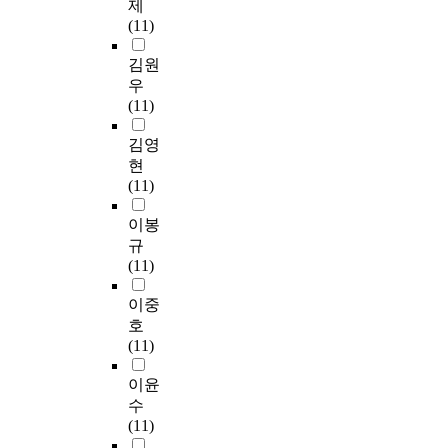
제
(11)
김원
우
(11)
김영
현
(11)
이봉
규
(11)
이중
호
(11)
이윤
수
(11)