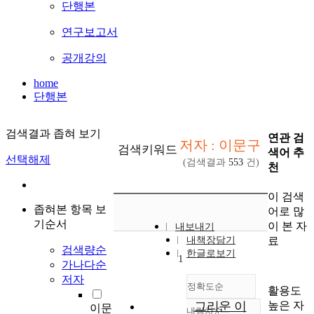
단행본
연구보고서
공개강의
home
단행본
검색결과 좁혀 보기
연관 검
저자 : 이문구
검색키워드
색어 추
선택해제
(검색결과
553
건)
천
이 검색
좁혀본 항목 보
어로 많
기순서
이 본 자
내보내기
료
내책장담기
검색량순
한글로보기
1
가나다순
저자
정확도순
활용도
높은 자
그리운 이
이문
내림차순