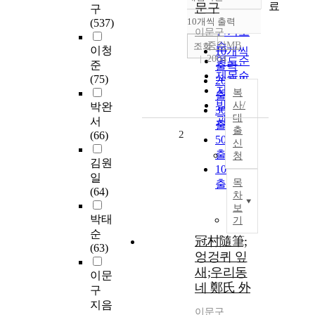
정확도
료
문구
구
순
10개씩 출력
(537)
내림차순
인기도
이문구
중앙MB
순
조회
이청
10개씩
2004
연도순
준
출력
제목순
(75)
20개씩
저자순
복
출력
발행기
사/
박완
30개씩
대
관순
서
출력
출
2
(66)
50개씩
신
출력
청
김원
100개씩
일
목
출력
(64)
차
보
박태
기
순
冠村隨筆;
(63)
엉겅퀴 잎
새;우리동
이문
네 鄭氏 外
구
지음
이문구