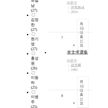
최일
이문구
남
문학동네
(27)
2014
김정
복
한
사/
(27)
대
출
7
현기
신
영
청
(27)
李文求選集
홍성
이문구
원
語文閣
(26)
1983
이동
복
하
사/
(25)
대
출
8
이병
신
주
청
(25)