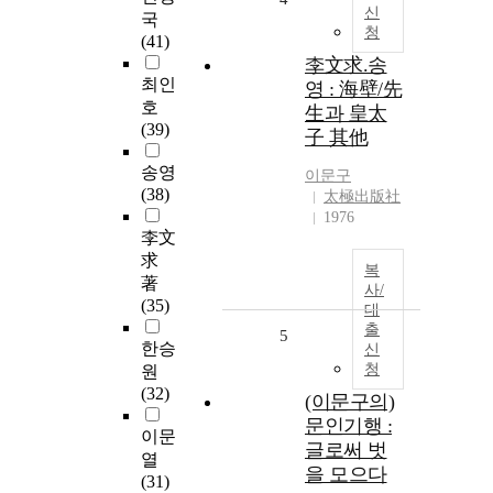
신
국
청
(41)
李文求.송
최인
영 : 海壁/先
호
生과 皇太
(39)
子 其他
송영
이문구
(38)
太極出版社
1976
李文
求
복
著
사/
(35)
대
출
5
한승
신
청
원
(32)
(이문구의)
문인기행 :
이문
글로써 벗
열
을 모으다
(31)