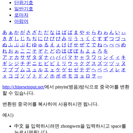
단위기호
일반기호
로마자
아랍어
あ
ぁ
か
が
さ
ざ
た
だ
な
は
ば
ぱ
ま
や
ゃ
ら
わ
ゎ
ん
い
ぃ
き
ぎ
し
じ
ち
ぢ
に
ひ
び
ぴ
み
り
う
ぅ
く
ぐ
す
ず
つ
づ
っ
ぬ
ふ
ぶ
ぷ
む
ゆ
ゅ
る
え
ぇ
け
げ
せ
ぜ
て
で
ね
へ
べ
ぺ
め
れ
お
ぉ
こ
ご
そ
ぞ
と
ど
の
ほ
ぼ
ぽ
も
よ
ょ
ろ
を
ア
ァ
カ
サ
ザ
タ
ダ
ナ
ハ
バ
パ
マ
ヤ
ャ
ラ
ワ
ヮ
ン
イ
ィ
キ
ギ
シ
ジ
チ
ヂ
ニ
ヒ
ビ
ピ
ミ
リ
ウ
ゥ
ク
グ
ス
ズ
ツ
ヅ
ッ
ヌ
フ
ブ
プ
ム
ユ
ュ
ル
エ
ェ
ケ
ゲ
セ
ゼ
テ
デ
ヘ
ベ
ペ
メ
レ
オ
ォ
コ
ゴ
ソ
ゾ
ト
ド
ノ
ホ
ボ
ポ
モ
ヨ
ョ
ロ
ヲ
―
http://chineseinput.net/
에서 pinyin(병음)방식으로 중국어를 변환
할 수 있습니다.
변환된 중국어를 복사하여 사용하시면 됩니다.
예시)
中文 을 입력하시려면
zhongwen
을 입력하시고 space를
누르시면됩니다.