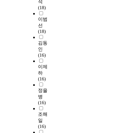
석
(18)
이범
선
(18)
김동
인
(16)
이제
하
(16)
정을
병
(16)
조해
일
(16)