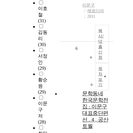
이문구
이호
에르디아
철
2011
(31)
복
김동
사/
리
대
(30)
출
6
신
서정
청
인
(29)
목
차
황순
보
기
원
(29)
문학동네
한국문학전
이문
집 : 이문구
구
대표중단편
저
선 . 4 , 공산
(28)
토월