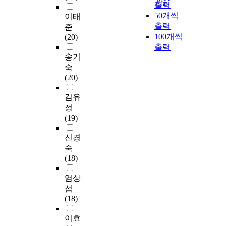
관순
출력
50개씩
이태
출력
준
100개씩
(20)
출력
송기
숙
(20)
김유
정
(19)
신경
숙
(18)
염상
섭
(18)
이효