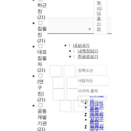
복
하근
사/
찬
대
(21)
출
신
집필
청
진
(21)
내보내기
내책장담기
대표
한글로보기
집필
자
(21)
정확도순
내림차순
[연
정확도
구
순
10개씩 출력
내림차순
진]
인기도
(21)
순
조회
10개씩
연도순
출력
공동
제목순
20개씩
개발
저자순
출력
기관
발행기
30개씩
(21)