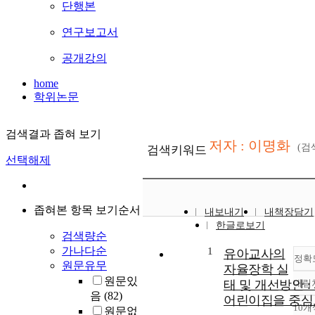
단행본
연구보고서
공개강의
home
학위논문
검색결과 좁혀 보기
저자 : 이명화
(
검색키워드
선택해제
좁혀본 항목 보기순서
내보내기
내책장담기
한글로보기
검색량순
가나다순
1
유아교사의
정확
원문유무
자율장학 실
원문있
태 및 개선방안 :
내림
음
(82)
어린이집을 중심
10개
원문없