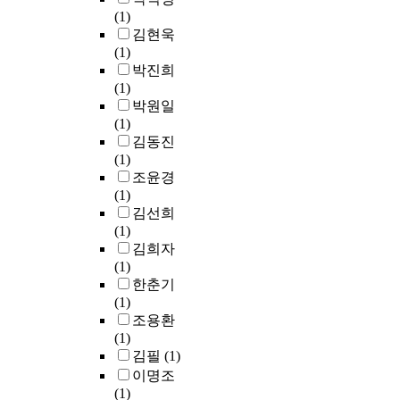
q
(1)
t
김현욱
a
(1)
c
박진희
o
(1)
s
박원일
s
(1)
w
김동진
c
(1)
d
조윤경
S
(1)
h
김선희
s
(1)
T
김희자
a
(1)
i
한춘기
t
(1)
t
조용환
n
(1)
s
김필
(1)
w
이명조
d
(1)