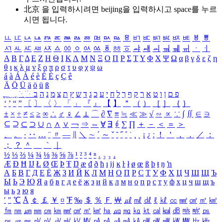
北京 을 입력하시려면
beijing
을 입력하시고 space를 누르
시면 됩니다.
ㅥ
ㅦ
ㅧ
ㅨ
ㅩ
ㅪ
ㅫ
ㅬ
ㅭ
ㅮ
ㅯ
ㅰ
ㅱ
ㅲ
ㅳ
ㅴ
ㅵ
ㅶ
ㅷ
ㅸ
ㅹ
ㅺ
ㅻ
ㅼ
ㅽ
ㅾ
ㅿ
ㆀ
ㆁ
ㆂ
ㆃ
ㆄ
ㆅ
ㆆ
ㆇ
ㆈ
ㆉ
ㆊ
ㆋ
ㆌ
ㆍ
ㆎ
Α
Β
Γ
Δ
Ε
Ζ
Η
Θ
Ι
Κ
Λ
Μ
Ν
Ξ
Ο
Π
Ρ
Σ
Τ
Υ
Φ
Χ
Ψ
Ω
α
β
γ
δ
ε
ζ
η
θ
ι
κ
λ
μ
ν
ξ
ο
π
ρ
σ
τ
υ
φ
χ
ψ
ω
á
à
Á
À
é
è
É
È
ç
Ç
ê
Ä
Ö
Ü
ä
ö
ü
ß
ְ
ֳ
ֲ
ֱ
ָ
ַ
ֵ
ֶ
ִ
ֹ
ּ
ֻ
ׂ
ׁ
ּ
ב
ה
נ
מ
צ
ת
ץ
ש
ד
ג
כ
ע
י
ח
ל
ך
ף
ק
ר
א
ט
ו
ן
ם
פ
‘
’
“
”
〔
〕
〈
〉
「
」
『
』
【
】
＂
（
）
［
］
｛
｝
±
×
÷
≠
≤
≥
∞
∴
♂
♀
∠
⊥
⌒
∂
∇
≡
≒
≪
≫
√
∽
∝
∵
∫
∬
∈
∋
⊆
⊇
⊂
⊃
∪
∩
∧
∨
￢
⇒
⇔
∀
∃
∮
∑
∏
＋
－
＜
＝
＞
、
。
·
‥
…
¨
〃
―
∥
＼
∼
´
～
ˇ
˘
˝
˚
˙
¸
˛
¡
¿
ː
！
＇
，
．
／
：
；
？
＾
＿
｀
｜
½
⅓
⅔
¼
¾
⅛
⅜
⅝
⅞
¹
²
³
⁴
ⁿ
₁
₂
₃
₄
Æ
Ð
Ħ
Ĳ
Ł
Ø
Œ
Þ
Ŧ
Ŋ
æ
đ
ð
ħ
ı
ĳ
ĸ
ŀ
ł
ø
œ
ß
þ
ŧ
ŋ
ŉ
А
Б
В
Г
Д
Е
Ё
Ж
З
И
Й
К
Л
М
Н
О
П
Р
С
Т
У
Ф
Х
Ц
Ч
Ш
Щ
Ъ
Ы
Ь
Э
Ю
Я
а
б
в
г
д
е
ё
ж
з
и
й
к
л
м
н
о
п
р
с
т
у
ф
х
ц
ч
ш
щ
ъ
ы
ь
э
ю
я
′
″
℃
Å
￠
￡
￥
¤
℉
‰
＄
％
Ｆ
￦
㎕
㎖
㎗
ℓ
㎘
㏄
㎣
㎤
㎥
㎦
㎙
㎚
㎛
㎜
㎝
㎞
㎟
㎠
㎡
㎢
㏊
㎍
㎎
㎏
㏏
㎈
㎉
㏈
㎧
㎨
㎰
㎱
㎲
㎳
㎴
㎵
㎶
㎷
㎸
㎹
㎀
㎁
㎂
㎃
㎄
㎺
㎻
㎽
㎾
㎿
㎐
㎑