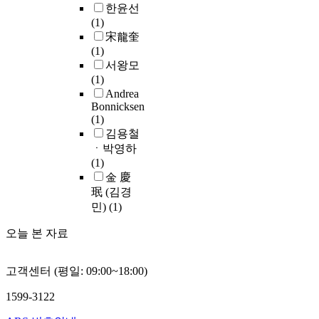
한윤선
i
(1)
c
宋龍奎
t
(1)
s
서왕모
s
(1)
T
Andrea
c
Bonnicksen
i
(1)
a
김용철
p
ㆍ박영하
p
(1)
w
金 慶
a
珉 (김경
t
민)
(1)
t
c
오늘 본 자료
s
s
h
고객센터 (평일: 09:00~18:00)
h
m
1599-3122
e