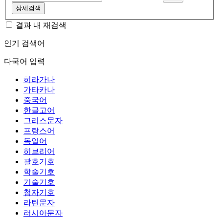
상세검색
결과 내 재검색
인기 검색어
다국어 입력
히라가나
가타카나
중국어
한글고어
그리스문자
프랑스어
독일어
히브리어
괄호기호
학술기호
기술기호
첨자기호
라틴문자
러시아문자