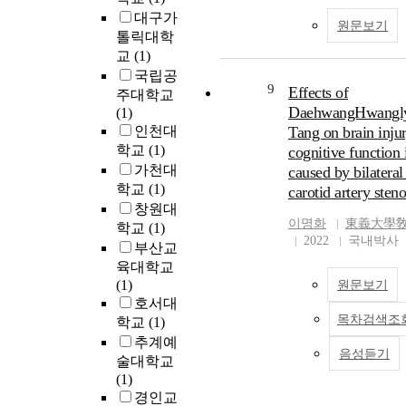
대구가
원문보기
톨릭대학
교
(1)
국립공
9
Effects of
주대학교
DaehwangHwangl
(1)
인천대
Tang on brain inju
학교
(1)
cognitive function
가천대
caused by bilater
학교
(1)
carotid artery steno
창원대
이명화
東義大學敎
학교
(1)
2022
국내박사
부산교
육대학교
(1)
원문보기
호서대
목차검색조
학교
(1)
추계예
음성듣기
술대학교
(1)
경인교