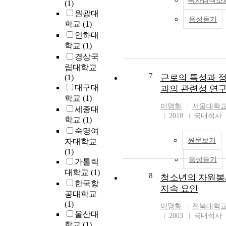
목차검색조
(1)
원광대
음성듣기
학교
(1)
인하대
학교
(1)
경상국
립대학교
7
근로의 특성과 
(1)
대구대
과의 관련성 연
학교
(1)
이명화
서울대학교
세종대
2010
국내석사
학교
(1)
숙명여
원문보기
자대학교
(1)
음성듣기
가톨릭
대학교
(1)
8
청소년의 자원
한국항
지속 요인
공대학교
(1)
이명화
전북대학교
울산대
2003
국내석사
학교
(1)