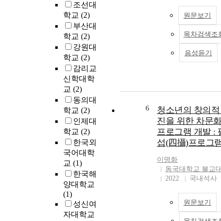
조선대
학교
(2)
원문보기
부산대
목차검색조
학교
(2)
강원대
음성듣기
학교
(2)
감리교
신학대학
교
(2)
동의대
6
청소년의 창의적
학교
(2)
진을 위한 차문
인제대
프로그램 개발 :
학교
(2)
섭(四攝)프로그
한국외
국어대학
이명화
교
(1)
동국대학교 불교
한국해
2022
국내석사
양대학교
(1)
원문보기
성신여
자대학교