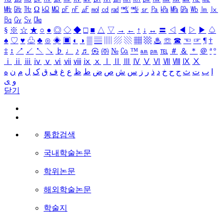
㎒
㎓
㎔
Ω
㏀
㏁
㎊
㎋
㎌
㏖
㏅
㎭
㎮
㎯
㏛
㎩
㎪
㎫
㎬
㏝
㏐
㏓
㏃
㏉
㏜
㏆
§
※
☆
★
○
●
◎
◇
◆
□
■
△
▽
→
←
↑
↓
↔
〓
◁
◀
▷
▶
♤
♠
♡
♥
♧
♣
⊙
◈
▣
◐
◑
▒
▤
▥
▨
▧
▦
▩
♨
☏
☎
☜
☞
¶
†
‡
↕
↗
↙
↖
↘
♭
♩
♪
♬
㉿
㈜
№
㏇
™
㏂
㏘
℡
＃
＆
＊
＠
ª
º
ⅰ
ⅱ
ⅲ
ⅳ
ⅴ
ⅵ
ⅶ
ⅷ
ⅸ
ⅹ
Ⅰ
Ⅱ
Ⅲ
Ⅳ
Ⅴ
Ⅵ
Ⅶ
Ⅷ
Ⅸ
Ⅹ
ا
ب
ت
ث
ج
ح
خ
د
ذ
ر
ز
س
ش
ص
ض
ط
ظ
ع
غ
ف
ق
ک
ل
م
ن
ه
و
ی
닫기
통합검색
국내학술논문
학위논문
해외학술논문
학술지