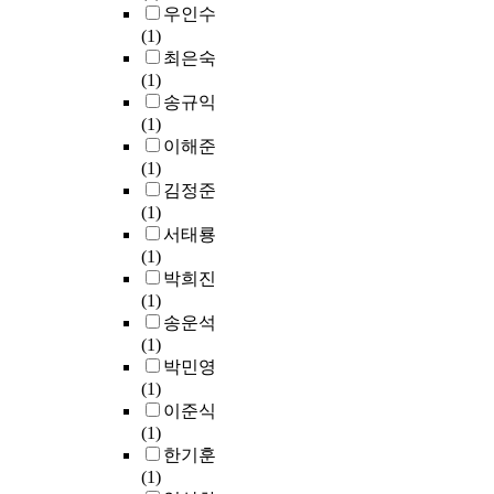
p
우인수
s
(1)
f
최은숙
i
(1)
v
송규익
q
(1)
s
이해준
"
(1)
1
김정준
t
(1)
S
서태룡
c
(1)
c
박희진
p
(1)
i
송운석
s
(1)
p
박민영
w
(1)
t
이준식
i
(1)
s
한기훈
c
(1)
p