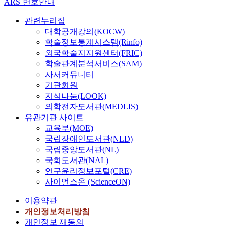
ARS 번호안내
s
A
관련누리집
t
대학공개강의(KOCW)
t
학술정보통계시스템(Rinfo)
s
외국학술지지원센터(FRIC)
s
학술관계분석서비스(SAM)
r
s
사서커뮤니티
r
기관회원
a
지식나눔(LOOK)
m
의학전자도서관(MEDLIS)
w
유관기관 사이트
t
교육부(MOE)
p
국립장애인도서관(NLD)
p
국립중앙도서관(NL)
h
국회도서관(NAL)
l
연구윤리정보포털(CRE)
s
사이언스온 (ScienceON)
a
b
이용약관
t
개인정보처리방침
o
개인정보 재동의
r