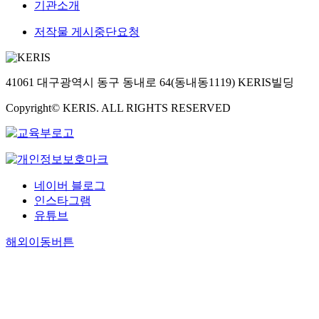
기관소개
T
m
저작물 게시중단요청
n
l
i
41061 대구광역시 동구 동내로 64(동내동1119) KERIS빌딩
s
s
Copyright© KERIS. ALL RIGHTS RESERVED
s
S
p
t
m
w
네이버 블로그
t
인스타그램
c
유튜브
c
r
해외이동버튼
n
"
i
q
w