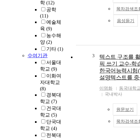
학
(12)
목차검색조
공학
(11)
음성듣기
예술체
육
(9)
농수해
양
(2)
기타
(1)
수여기관
3
텍스트 구조를 
서울대
픽 쓰기 교수-학습
학교
(9)
한국어능력시험(T
이화여
설명텍스트를 
자대학교
(8)
이명화
동국대학
국내박사
경북대
학교
(7)
건국대
원문보기
학교
(5)
단국대
목차검색조
학교
(4)
전북대