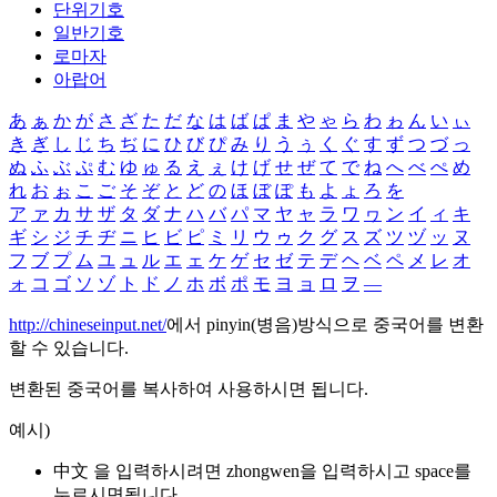
단위기호
일반기호
로마자
아랍어
あ
ぁ
か
が
さ
ざ
た
だ
な
は
ば
ぱ
ま
や
ゃ
ら
わ
ゎ
ん
い
ぃ
き
ぎ
し
じ
ち
ぢ
に
ひ
び
ぴ
み
り
う
ぅ
く
ぐ
す
ず
つ
づ
っ
ぬ
ふ
ぶ
ぷ
む
ゆ
ゅ
る
え
ぇ
け
げ
せ
ぜ
て
で
ね
へ
べ
ぺ
め
れ
お
ぉ
こ
ご
そ
ぞ
と
ど
の
ほ
ぼ
ぽ
も
よ
ょ
ろ
を
ア
ァ
カ
サ
ザ
タ
ダ
ナ
ハ
バ
パ
マ
ヤ
ャ
ラ
ワ
ヮ
ン
イ
ィ
キ
ギ
シ
ジ
チ
ヂ
ニ
ヒ
ビ
ピ
ミ
リ
ウ
ゥ
ク
グ
ス
ズ
ツ
ヅ
ッ
ヌ
フ
ブ
プ
ム
ユ
ュ
ル
エ
ェ
ケ
ゲ
セ
ゼ
テ
デ
ヘ
ベ
ペ
メ
レ
オ
ォ
コ
ゴ
ソ
ゾ
ト
ド
ノ
ホ
ボ
ポ
モ
ヨ
ョ
ロ
ヲ
―
http://chineseinput.net/
에서 pinyin(병음)방식으로 중국어를 변환
할 수 있습니다.
변환된 중국어를 복사하여 사용하시면 됩니다.
예시)
中文 을 입력하시려면
zhongwen
을 입력하시고 space를
누르시면됩니다.