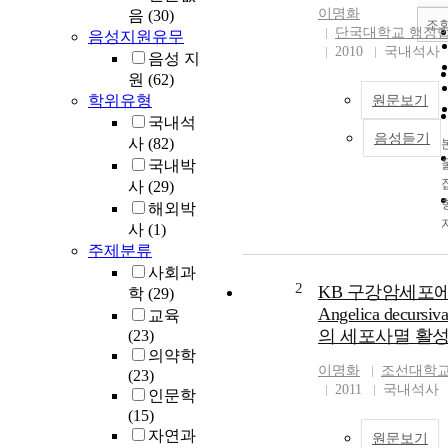
이명화
음
(30)
조
단국대학교 행정
음성지원유무
2010
국내석사
음성 지
원
(62)
학위유형
원문보기
국내석
음성듣기
사
(82)
국내박
사
(29)
해외박
사
(1)
주제분류
사회과
2
KB 구강암세포
학
(29)
Angelica decurs
교육
의 세포사멸 활
(23)
의약학
이명화
조선대학교
(23)
2011
국내석사
인문학
(15)
자연과
원문보기