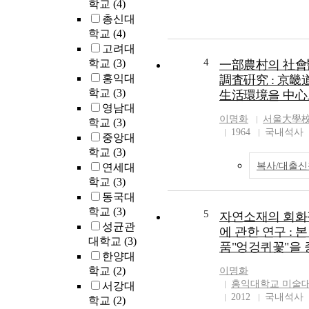
학교
(4)
총신대
학교
(4)
고려대
4
학교
(3)
一部農村의 社
홍익대
調査硏究 : 京
학교
(3)
生活環境을 中心
영남대
이명화
서울大學校
학교
(3)
1964
국내석사
중앙대
학교
(3)
복사/대출신
연세대
학교
(3)
동국대
학교
(3)
5
자연소재의 회화
성균관
에 관한 연구 : 
대학교
(3)
품"엉겅퀴꽃"을
한양대
학교
(2)
이명화
홍익대학교 미술
서강대
2012
국내석사
학교
(2)