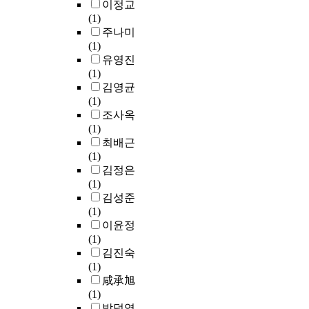
이정교
한
(1)
s
주나미
a
(1)
c
유영진
c
(1)
s
김영균
s
(1)
o
조사옥
S
(1)
a
최배근
S
(1)
c
김정은
c
(1)
a
김성준
g
(1)
i
이윤정
m
(1)
s
김진숙
s
(1)
t
咸承旭
p
(1)
s
박덕영