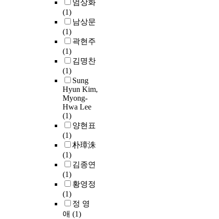
엄상화
o
(1)
o
남상문
b
(1)
c
곽현주
p
(1)
b
김명찬
o
(1)
r
Sung
T
Hyun Kim,
Myong-
s
Hwa Lee
"
(1)
f
양현표
f
(1)
r
朴璋洙
i
(1)
o
김종연
p
(1)
s
황영정
a
(1)
t
정 영
e
애
(1)
o