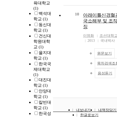
육대학교
(1)
백석대
10
아래이틀신경혈
학교
(1)
국소해부 및 조
동신대
징
학교
(1)
건신대
이명화
조선대학교
2013
국내박사
학원대학
교
(1)
을지대
원문보기
학교
(1)
목차검색조
한국국
제대학교
음성듣기
(1)
대진대
학교
(1)
안양대
학교
(1)
칼빈대
학교
(1)
내보내기
내책장담기
한국성
한글로보기