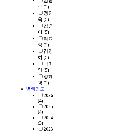
김명
주
(5)
정진
욱
(5)
김경
아
(5)
박효
정
(5)
김양
하
(5)
박미
영
(5)
정혜
경
(5)
발행연도
2026
(4)
2025
(4)
2024
(3)
2023