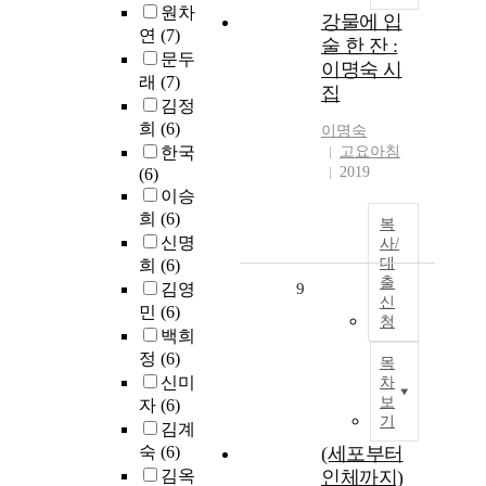
원차
강물에 입
연
(7)
술 한 잔 :
문두
이명숙 시
래
(7)
집
김정
희
(6)
이명숙
한국
고요아침
2019
(6)
이승
희
(6)
복
신명
사/
대
희
(6)
출
김영
9
신
민
(6)
청
백희
정
(6)
목
신미
차
보
자
(6)
기
김계
숙
(6)
(세포부터
김옥
인체까지)