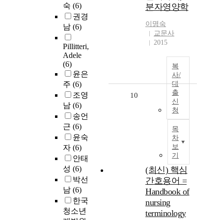
숙
(6)
분자영양학
권경
이명숙
남
(6)
교문사
2015
Pillitteri,
Adele
(6)
복
윤은
사/
주
(6)
대
출
조영
10
신
남
(6)
청
송언
근
(6)
목
윤숙
차
보
자
(6)
기
안태
성
(6)
(최신) 핵심
박선
간호용어 =
남
(6)
Handbook of
한국
nursing
청소년
terminology