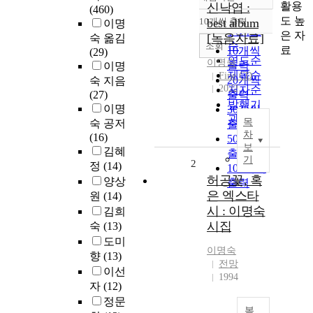
정확도
활용
신낙엽 :
(460)
순
도 높
10개씩 출력
best album
이명
내림차순
인기도
은 자
[녹음자료]
숙 옮김
순
조회
료
10개씩
(29)
연도순
이명숙
출력
이명
제목순
Fine CD
20개씩
숙 지음
2022
저자순
(27)
출력
발행기
이명
30개씩
관순
목
숙 공저
출력
차
(16)
50개씩
보
김혜
출력
기
2
정
(14)
100개씩
허공꽃, 혹
양상
출력
은 엑스타
원
(14)
시 : 이명숙
김희
시집
숙
(13)
도미
이명숙
향
(13)
전망
이선
1994
자
(12)
정문
복