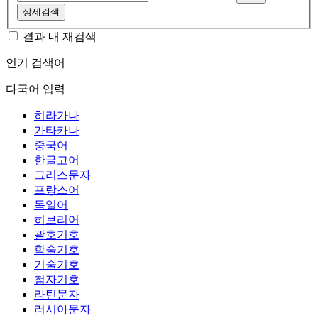
상세검색
결과 내 재검색
인기 검색어
다국어 입력
히라가나
가타카나
중국어
한글고어
그리스문자
프랑스어
독일어
히브리어
괄호기호
학술기호
기술기호
첨자기호
라틴문자
러시아문자