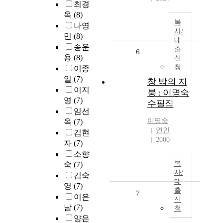
최경
옥
(8)
복
나영
사/
민
(8)
대
송운
출
6
용
(8)
신
청
이종
일
(7)
창 밖의 지
이지
붕 : 이명숙
영
(7)
수필집
임선
이명숙
옥
(7)
연인
김현
2000
자
(7)
소향
복
숙
(7)
사/
김숙
대
영
(7)
출
7
이은
신
남
(7)
청
양은