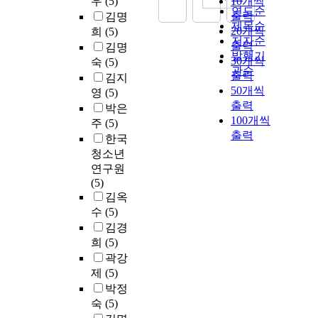
우
(5)
10개씩
연도순
출력
김명
제목순
20개씩
희
(5)
저자순
출력
김명
발행기
30개씩
숙
(5)
관순
출력
김지
50개씩
영
(5)
출력
박은
100개씩
주
(5)
출력
한국
청소년
연구원
(5)
김옥
수
(5)
김경
희
(5)
곽강
제
(5)
박정
숙
(5)