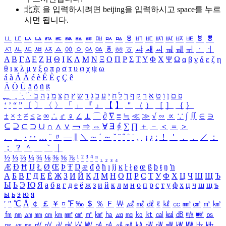
北京 을 입력하시려면
beijing
을 입력하시고 space를 누르
시면 됩니다.
ㅥ
ㅦ
ㅧ
ㅨ
ㅩ
ㅪ
ㅫ
ㅬ
ㅭ
ㅮ
ㅯ
ㅰ
ㅱ
ㅲ
ㅳ
ㅴ
ㅵ
ㅶ
ㅷ
ㅸ
ㅹ
ㅺ
ㅻ
ㅼ
ㅽ
ㅾ
ㅿ
ㆀ
ㆁ
ㆂ
ㆃ
ㆄ
ㆅ
ㆆ
ㆇ
ㆈ
ㆉ
ㆊ
ㆋ
ㆌ
ㆍ
ㆎ
Α
Β
Γ
Δ
Ε
Ζ
Η
Θ
Ι
Κ
Λ
Μ
Ν
Ξ
Ο
Π
Ρ
Σ
Τ
Υ
Φ
Χ
Ψ
Ω
α
β
γ
δ
ε
ζ
η
θ
ι
κ
λ
μ
ν
ξ
ο
π
ρ
σ
τ
υ
φ
χ
ψ
ω
á
à
Á
À
é
è
É
È
ç
Ç
ê
Ä
Ö
Ü
ä
ö
ü
ß
ְ
ֳ
ֲ
ֱ
ָ
ַ
ֵ
ֶ
ִ
ֹ
ּ
ֻ
ׂ
ׁ
ּ
ב
ה
נ
מ
צ
ת
ץ
ש
ד
ג
כ
ע
י
ח
ל
ך
ף
ק
ר
א
ט
ו
ן
ם
פ
‘
’
“
”
〔
〕
〈
〉
「
」
『
』
【
】
＂
（
）
［
］
｛
｝
±
×
÷
≠
≤
≥
∞
∴
♂
♀
∠
⊥
⌒
∂
∇
≡
≒
≪
≫
√
∽
∝
∵
∫
∬
∈
∋
⊆
⊇
⊂
⊃
∪
∩
∧
∨
￢
⇒
⇔
∀
∃
∮
∑
∏
＋
－
＜
＝
＞
、
。
·
‥
…
¨
〃
―
∥
＼
∼
´
～
ˇ
˘
˝
˚
˙
¸
˛
¡
¿
ː
！
＇
，
．
／
：
；
？
＾
＿
｀
｜
½
⅓
⅔
¼
¾
⅛
⅜
⅝
⅞
¹
²
³
⁴
ⁿ
₁
₂
₃
₄
Æ
Ð
Ħ
Ĳ
Ł
Ø
Œ
Þ
Ŧ
Ŋ
æ
đ
ð
ħ
ı
ĳ
ĸ
ŀ
ł
ø
œ
ß
þ
ŧ
ŋ
ŉ
А
Б
В
Г
Д
Е
Ё
Ж
З
И
Й
К
Л
М
Н
О
П
Р
С
Т
У
Ф
Х
Ц
Ч
Ш
Щ
Ъ
Ы
Ь
Э
Ю
Я
а
б
в
г
д
е
ё
ж
з
и
й
к
л
м
н
о
п
р
с
т
у
ф
х
ц
ч
ш
щ
ъ
ы
ь
э
ю
я
′
″
℃
Å
￠
￡
￥
¤
℉
‰
＄
％
Ｆ
￦
㎕
㎖
㎗
ℓ
㎘
㏄
㎣
㎤
㎥
㎦
㎙
㎚
㎛
㎜
㎝
㎞
㎟
㎠
㎡
㎢
㏊
㎍
㎎
㎏
㏏
㎈
㎉
㏈
㎧
㎨
㎰
㎱
㎲
㎳
㎴
㎵
㎶
㎷
㎸
㎹
㎀
㎁
㎂
㎃
㎄
㎺
㎻
㎽
㎾
㎿
㎐
㎑