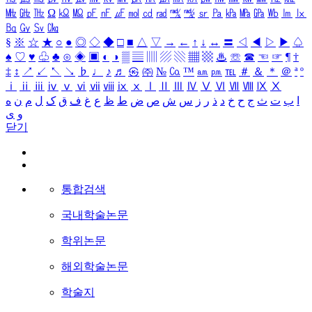
㎒
㎓
㎔
Ω
㏀
㏁
㎊
㎋
㎌
㏖
㏅
㎭
㎮
㎯
㏛
㎩
㎪
㎫
㎬
㏝
㏐
㏓
㏃
㏉
㏜
㏆
§
※
☆
★
○
●
◎
◇
◆
□
■
△
▽
→
←
↑
↓
↔
〓
◁
◀
▷
▶
♤
♠
♡
♥
♧
♣
⊙
◈
▣
◐
◑
▒
▤
▥
▨
▧
▦
▩
♨
☏
☎
☜
☞
¶
†
‡
↕
↗
↙
↖
↘
♭
♩
♪
♬
㉿
㈜
№
㏇
™
㏂
㏘
℡
＃
＆
＊
＠
ª
º
ⅰ
ⅱ
ⅲ
ⅳ
ⅴ
ⅵ
ⅶ
ⅷ
ⅸ
ⅹ
Ⅰ
Ⅱ
Ⅲ
Ⅳ
Ⅴ
Ⅵ
Ⅶ
Ⅷ
Ⅸ
Ⅹ
ا
ب
ت
ث
ج
ح
خ
د
ذ
ر
ز
س
ش
ص
ض
ط
ظ
ع
غ
ف
ق
ک
ل
م
ن
ه
و
ی
닫기
통합검색
국내학술논문
학위논문
해외학술논문
학술지