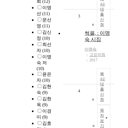
희
(12)
사/
이명
대
선
(11)
출
3
문선
신
청
영
(11)
김신
썩을, : 이명
정
(10)
숙 시집
최선
이명숙
자
(10)
고요아침
이명
2017
숙 저
(10)
윤은
복
사/
자
(10)
대
김현
출
4
숙
(9)
신
김현
청
옥
(9)
목
이경
차
미
(9)
보
김효
기