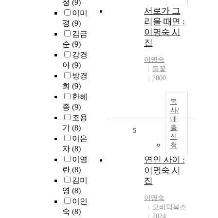
정
(9)
서로가 그
이미
리울 때면 :
경
(9)
이명숙 시
김금
집
순
(9)
강경
이명숙
아
(9)
들꽃
방경
2000
희
(9)
한혜
복
종
(9)
사/
조용
대
기
(8)
출
5
신
이은
청
자
(8)
연인 사이 :
이영
란
(8)
이명숙 시
김미
집
영
(8)
이명숙
이인
모비딕북스
숙
(8)
2024