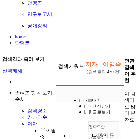
단행본
연구보고서
공개강의
home
단행본
검색결과 좁혀 보기
연관
저자 : 이명숙
검색키워드
검색
선택해제
(검색결과
470
건)
어 추
천
좁혀본 항목 보기
이 검
순서
색어
내보내기
로 많
내책장담기
검색량순
한글로보기
이 본
1
가나다순
자료
저자
정확도순
이명
나만의 당
숙
내림차순