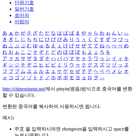
단위기호
일반기호
로마자
아랍어
あ
ぁ
か
が
さ
ざ
た
だ
な
は
ば
ぱ
ま
や
ゃ
ら
わ
ゎ
ん
い
ぃ
き
ぎ
し
じ
ち
ぢ
に
ひ
び
ぴ
み
り
う
ぅ
く
ぐ
す
ず
つ
づ
っ
ぬ
ふ
ぶ
ぷ
む
ゆ
ゅ
る
え
ぇ
け
げ
せ
ぜ
て
で
ね
へ
べ
ぺ
め
れ
お
ぉ
こ
ご
そ
ぞ
と
ど
の
ほ
ぼ
ぽ
も
よ
ょ
ろ
を
ア
ァ
カ
サ
ザ
タ
ダ
ナ
ハ
バ
パ
マ
ヤ
ャ
ラ
ワ
ヮ
ン
イ
ィ
キ
ギ
シ
ジ
チ
ヂ
ニ
ヒ
ビ
ピ
ミ
リ
ウ
ゥ
ク
グ
ス
ズ
ツ
ヅ
ッ
ヌ
フ
ブ
プ
ム
ユ
ュ
ル
エ
ェ
ケ
ゲ
セ
ゼ
テ
デ
ヘ
ベ
ペ
メ
レ
オ
ォ
コ
ゴ
ソ
ゾ
ト
ド
ノ
ホ
ボ
ポ
モ
ヨ
ョ
ロ
ヲ
―
http://chineseinput.net/
에서 pinyin(병음)방식으로 중국어를 변환
할 수 있습니다.
변환된 중국어를 복사하여 사용하시면 됩니다.
예시)
中文 을 입력하시려면
zhongwen
을 입력하시고 space를
누르시면됩니다.