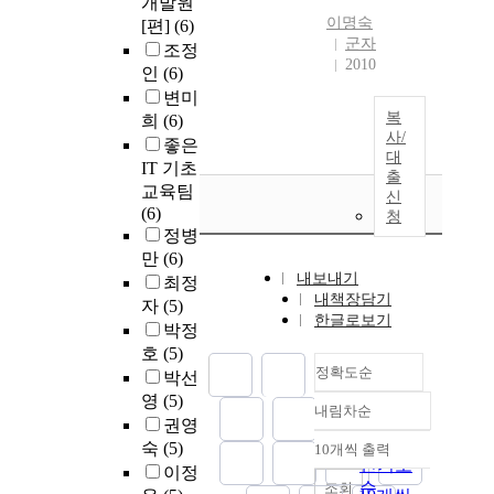
개발원
이명숙
[편]
(6)
군자
조정
2010
인
(6)
변미
복
희
(6)
사/
좋은
대
IT 기초
출
교육팀
신
(6)
청
정병
만
(6)
내보내기
최정
내책장담기
자
(5)
한글로보기
박정
호
(5)
정확도순
박선
영
(5)
내림차순
정확도
권영
순
숙
(5)
10개씩 출력
내림차순
인기도
이정
순
조회