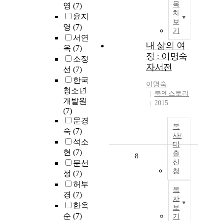
목
영
(7)
차
윤지
보
영
(7)
기
서연
내 삶의 여
옥
(7)
정 : 이명숙
소정
자서전
선
(7)
한국
이명숙
청소년
북앤스토리
개발원
2015
(7)
문경
복
숙
(7)
사/
석소
대
현
(7)
출
8
신
문선
청
정
(7)
허부
목
경
(7)
차
한옥
보
순
(7)
기