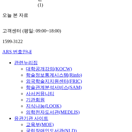
.
타
y
a
(1)
났
s
l
본
고
i
p
오늘 본 자료
연
,
s
r
구
기
o
o
의
고객센터 (평일: 09:00~18:00)
업
f
s
실
의
s
t
1599-3122
증
타
h
a
분
이
i
t
ARS 번호안내
석
틀
p
e
결
스
m
c
관련누리집
과
폰
a
t
대학공개강의(KOCW)
를
서
y
o
학술정보통계시스템(Rinfo)
통
활
r
m
외국학술지지원센터(FRIC)
해
동
e
y
학술관계분석서비스(SAM)
도
의
q
w
사서커뮤니티
출
커
u
e
기관회원
된
뮤
i
r
지식나눔(LOOK)
게
니
r
e
의학전자도서관(MEDLIS)
스
케
e
i
유관기관 사이트
트
이
t
n
교육부(MOE)
하
션
r
c
우
국립장애인도서관(NLD)
활
i
l