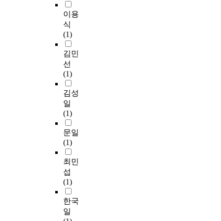
자
의
t
t
이용
하
커
y
i
식
였
뮤
s
n
(1)
다
니
h
t
.
케
i
e
김민
이
p
g
선
본
션
d
r
(1)
연
활
e
a
구
동
s
t
김성
의
,
i
e
일
실
이
g
d
(1)
증
미
n
P
분
지
t
E
문일
석
제
e
T
(1)
은
고
c
/
설
활
h
M
최민
문
동
n
R
섭
조
은
o
I
(1)
사
전
l
u
기
문
o
s
한국
법
이
g
i
일
을
미
y
n