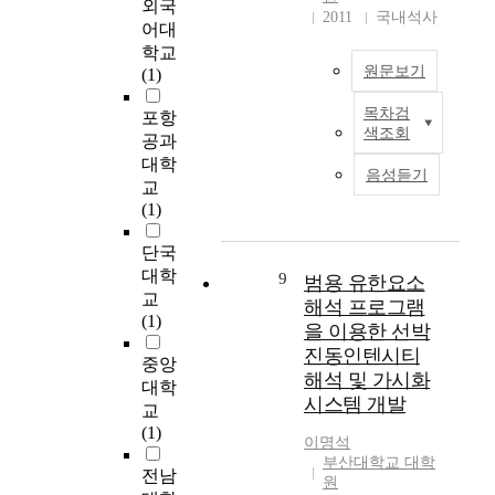
conditions and the real
외국
트
t
2011
국내석사
estate policy and
어대
하
e
construction risks for
우
학교
t
the purpose of the
원문보기
스
(1)
h
success of the
는
e
목차검
development project.
포항
공
본
d
색조회
And we planed the
급
공과
연
i
floor area ratio,
과
대학
구
a
음성듣기
building-to-land ratio
잉
의
교
g
in full extent and the
에
목
(1)
n
circumstances around
따
적
o
the sample site had
른
단국
은
s
been developed
운
프
대학
t
9
범용 유한요소
already, so civil appeal
영
로
교
i
해석 프로그램
of the neighborhood
의
야
(1)
c
을 이용한 선박
was the only problem.
어
구
v
진동인텐시티
The business became
려
타
중앙
a
해석 및 가시화
prospective if we
움
이
대학
l
solved the problem of
시스템 개발
이
틀
u
교
the tenants. The risks
많
스
e
(1)
이명석
which were under
은
폰
o
부산대학교 대학
control of the
상
서
전남
f
원
developer were related
황
십