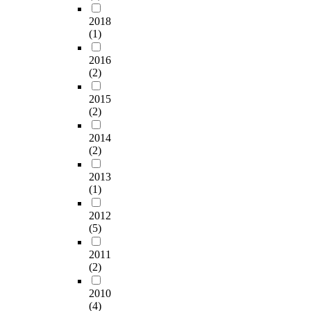
factors whether they
구
성
i
a
were controled by the
를
(
r
2018
t
developer or not. And I
진
(1)
성
i
e
examined the market
행
별
n
s
analysis and feasibility
2016
하
,
g
e
(2)
study. In conclusion, if
게
나
c
g
the real estate
되
이
o
m
2015
development is to find
었
,
m
e
(2)
out what are the risks
다
학
f
n
at every step and to
.
력
o
t
2014
prepare the risks in
이
,
r
a
(2)
order to proceed the
를
직
t
l
project, the key word
위
업
a
d
2013
of the development
해
)
b
e
(1)
process is how the
게
에
l
t
developer considers a
스
따
e
2012
e
countermeasure
트
(5)
른
o
c
against the risks
하
프
n
t
including building
2011
우
로
b
i
(2)
permit, financial
스
야
o
o
feasibility. The
서
구
a
n
2010
developer's subjective
비
타
r
/
(4)
point of view was one
스
이
d