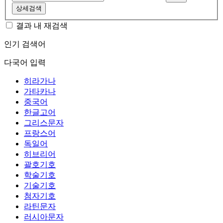
상세검색
결과 내 재검색
인기 검색어
다국어 입력
히라가나
가타카나
중국어
한글고어
그리스문자
프랑스어
독일어
히브리어
괄호기호
학술기호
기술기호
첨자기호
라틴문자
러시아문자