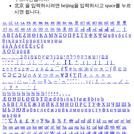
北京 을 입력하시려면
beijing
을 입력하시고 space를 누르
시면 됩니다.
ㅥ
ㅦ
ㅧ
ㅨ
ㅩ
ㅪ
ㅫ
ㅬ
ㅭ
ㅮ
ㅯ
ㅰ
ㅱ
ㅲ
ㅳ
ㅴ
ㅵ
ㅶ
ㅷ
ㅸ
ㅹ
ㅺ
ㅻ
ㅼ
ㅽ
ㅾ
ㅿ
ㆀ
ㆁ
ㆂ
ㆃ
ㆄ
ㆅ
ㆆ
ㆇ
ㆈ
ㆉ
ㆊ
ㆋ
ㆌ
ㆍ
ㆎ
Α
Β
Γ
Δ
Ε
Ζ
Η
Θ
Ι
Κ
Λ
Μ
Ν
Ξ
Ο
Π
Ρ
Σ
Τ
Υ
Φ
Χ
Ψ
Ω
α
β
γ
δ
ε
ζ
η
θ
ι
κ
λ
μ
ν
ξ
ο
π
ρ
σ
τ
υ
φ
χ
ψ
ω
á
à
Á
À
é
è
É
È
ç
Ç
ê
Ä
Ö
Ü
ä
ö
ü
ß
ְ
ֳ
ֲ
ֱ
ָ
ַ
ֵ
ֶ
ִ
ֹ
ּ
ֻ
ׂ
ׁ
ּ
ב
ה
נ
מ
צ
ת
ץ
ש
ד
ג
כ
ע
י
ח
ל
ך
ף
ק
ר
א
ט
ו
ן
ם
פ
‘
’
“
”
〔
〕
〈
〉
「
」
『
』
【
】
＂
（
）
［
］
｛
｝
±
×
÷
≠
≤
≥
∞
∴
♂
♀
∠
⊥
⌒
∂
∇
≡
≒
≪
≫
√
∽
∝
∵
∫
∬
∈
∋
⊆
⊇
⊂
⊃
∪
∩
∧
∨
￢
⇒
⇔
∀
∃
∮
∑
∏
＋
－
＜
＝
＞
、
。
·
‥
…
¨
〃
―
∥
＼
∼
´
～
ˇ
˘
˝
˚
˙
¸
˛
¡
¿
ː
！
＇
，
．
／
：
；
？
＾
＿
｀
｜
½
⅓
⅔
¼
¾
⅛
⅜
⅝
⅞
¹
²
³
⁴
ⁿ
₁
₂
₃
₄
Æ
Ð
Ħ
Ĳ
Ł
Ø
Œ
Þ
Ŧ
Ŋ
æ
đ
ð
ħ
ı
ĳ
ĸ
ŀ
ł
ø
œ
ß
þ
ŧ
ŋ
ŉ
А
Б
В
Г
Д
Е
Ё
Ж
З
И
Й
К
Л
М
Н
О
П
Р
С
Т
У
Ф
Х
Ц
Ч
Ш
Щ
Ъ
Ы
Ь
Э
Ю
Я
а
б
в
г
д
е
ё
ж
з
и
й
к
л
м
н
о
п
р
с
т
у
ф
х
ц
ч
ш
щ
ъ
ы
ь
э
ю
я
′
″
℃
Å
￠
￡
￥
¤
℉
‰
＄
％
Ｆ
￦
㎕
㎖
㎗
ℓ
㎘
㏄
㎣
㎤
㎥
㎦
㎙
㎚
㎛
㎜
㎝
㎞
㎟
㎠
㎡
㎢
㏊
㎍
㎎
㎏
㏏
㎈
㎉
㏈
㎧
㎨
㎰
㎱
㎲
㎳
㎴
㎵
㎶
㎷
㎸
㎹
㎀
㎁
㎂
㎃
㎄
㎺
㎻
㎽
㎾
㎿
㎐
㎑