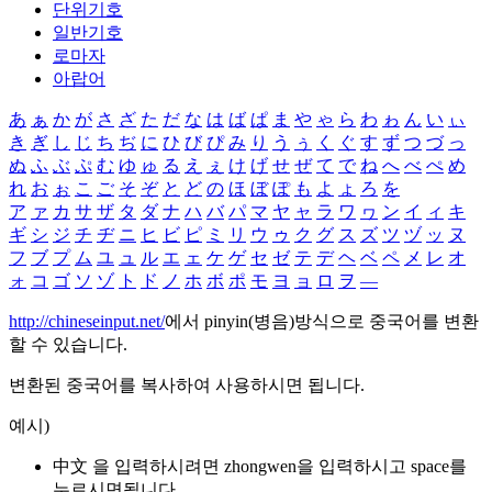
단위기호
일반기호
로마자
아랍어
あ
ぁ
か
が
さ
ざ
た
だ
な
は
ば
ぱ
ま
や
ゃ
ら
わ
ゎ
ん
い
ぃ
き
ぎ
し
じ
ち
ぢ
に
ひ
び
ぴ
み
り
う
ぅ
く
ぐ
す
ず
つ
づ
っ
ぬ
ふ
ぶ
ぷ
む
ゆ
ゅ
る
え
ぇ
け
げ
せ
ぜ
て
で
ね
へ
べ
ぺ
め
れ
お
ぉ
こ
ご
そ
ぞ
と
ど
の
ほ
ぼ
ぽ
も
よ
ょ
ろ
を
ア
ァ
カ
サ
ザ
タ
ダ
ナ
ハ
バ
パ
マ
ヤ
ャ
ラ
ワ
ヮ
ン
イ
ィ
キ
ギ
シ
ジ
チ
ヂ
ニ
ヒ
ビ
ピ
ミ
リ
ウ
ゥ
ク
グ
ス
ズ
ツ
ヅ
ッ
ヌ
フ
ブ
プ
ム
ユ
ュ
ル
エ
ェ
ケ
ゲ
セ
ゼ
テ
デ
ヘ
ベ
ペ
メ
レ
オ
ォ
コ
ゴ
ソ
ゾ
ト
ド
ノ
ホ
ボ
ポ
モ
ヨ
ョ
ロ
ヲ
―
http://chineseinput.net/
에서 pinyin(병음)방식으로 중국어를 변환
할 수 있습니다.
변환된 중국어를 복사하여 사용하시면 됩니다.
예시)
中文 을 입력하시려면
zhongwen
을 입력하시고 space를
누르시면됩니다.