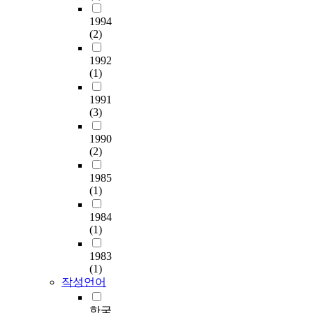
종
,
p
a
1994
속
뉴
a
n
(2)
변
스
s
c
수
/
s
e
1992
로
신
e
r
(1)
서
문
n
.
이
기
g
1991
용
사
e
(3)
만
,
r
M
족
포
s
e
1990
도
털
,
t
(2)
와
인
a
h
재
터
d
1985
o
방
(1)
넷
v
d
문
사
a
s
1984
의
이
n
:
(1)
도
트
c
T
를
,
e
h
1983
설
입
d
i
(1)
정
장
l
r
작성언어
하
권
o
t
여
등
w
y
한국