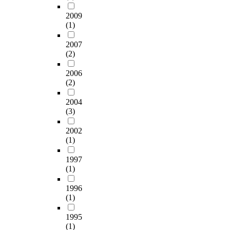
l
of the main factors of
품
틀
e
o
2009
decision making in the
질
스
n
c
(1)
process of real estate
로
폰
v
a
development process
서
서
i
l
2007
6
십
r
i
(2)
개
활
o
z
의
동
n
2006
a
독
(2)
의
m
t
립
인
e
i
2004
변
지
n
o
(3)
수
유
t
n
를
무
f
o
2002
설
를
o
f
(1)
정
알
r
p
하
아
c
r
1997
고
본
r
o
(1)
,
결
e
s
매
과
w
t
1996
개
중
s
a
(1)
변
계
a
t
수
방
n
1995
e
와
(1)
송
d
c