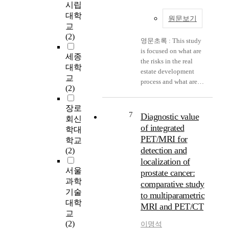
형
시립
중
대학
원문보기
의
교
하
(2)
영문초록 : This study
나
is focused on what are
로
세종
the risks in the real
인
대학
estate development
기
교
process and what are
가
(2)
the decision-making
높
factors. Real estate
지
장로
development process
만
7
Diagnostic value
회신
begins with the
농
of integrated
학대
analysis of the specific
어
PET/MRI for
학교
real estate demand.
촌
detection and
(2)
The second step is to
민
localization of
set the direction of the
박
서울
prostate cancer:
development and
업
과학
comparative study
establish the
으
기술
development strategy.
to multiparametric
로
대학
And the final step is
MRI and PET/CT
신
교
developing the real
고
(2)
이명석
estate project.
만