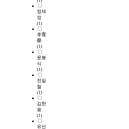
(1)
이
지
i
g
용
에
s
1
정재
하
유
n
8
정
여
의
e
F
(1)
데
한
c
-
이
영
e
c
李寬
터
향
s
h
榮
를
을
s
o
(1)
구
미
a
l
축
치
r
i
윤봉
하
는
y
n
식
였
것
.
e
(1)
다
으
H
a
.
로
o
n
전일
설
나
w
d
철
문
타
e
1
(1)
조
났
v
8
사
고
e
F
김한
는
,
r
-
용
2
기
,
F
(1)
0
업
t
D
1
의
h
G
유선
7
타
e