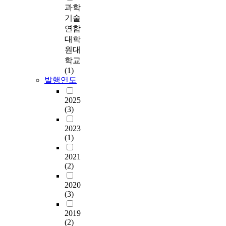
real estate
과학
쟁
토
s
f
development. Then I
력
기술
대
u
o
investigated the risks
확
연합
로
c
r
at the process of
보
다
h
대학
t
development. After
를
음
a
원대
h
that I studied the risks
위
과
s
e
학교
which were sorted by
한
같
c
d
(1)
the real estate project
실
은
r
발행연도
e
participants like
질
결
u
t
developer, investment
적
과
i
2025
a
bank through out the
인
(3)
가
s
i
related papers by every
개
나
e
l
development stage. So
2023
선
왔
v
e
(1)
I found what were the
방
다
e
d
decision-making
안
.
s
a
2021
factors and what was
을
인
s
n
(2)
the main factor of the
제
구
e
d
process by the related
시
통
l
a
2020
statistics. Then I
하
계
r
c
(3)
classified what were
고
학
e
c
risks and what were
자
적
q
u
2019
decision making
연
특
u
r
(2)