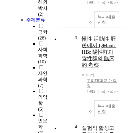
해외
1991
국내박사
박사
(2)
복사/대출
주제분류
신청
공학
(26)
3
慢性 活動性 肝
炎에서 IgManti-
사회
HBc 陽性群과
과학
陰性群의 臨床
(10)
的 考察
자연
이명석
과학
고려대학교 대학
(7)
원
1985
국내석사
의약
학
복사/대출
(6)
신청
인문
학
4
실험적 합성고
(3)