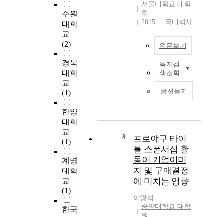
서울대학교 대학
Developers face the
하
원
수원
risks each step. The
면
2015
국내석사
대학
developers might want
누
교
to control each risk so
구
(2)
that they proceed the
나
원문보기
development project.
운
경북
The developers prepare
목차검
영
P
대학
색조회
how to evade, absorb
이
u
교
or decrease or transfer
가
r
음성듣기
(1)
the risks. The sample
능
p
site was planned by an
하
o
한양
american real estate
기
s
대학
company which was
때
e
교
owned by a Korean
문
:
8
프로야구 타이
(1)
emigrant. He wanted to
에
T
틀 스폰서십 활
develop office
현
o
동이 기업이미
계명
building in Korea
재
e
지 및 구매결정
대학
since Dec. 2005. We
제
v
mapped out the
에 미치는 영향
교
주
a
countermeasure after
(1)
도
l
이명석
we had examined the
게
u
중앙대학교 대학
한국
political, economic
스
a
원