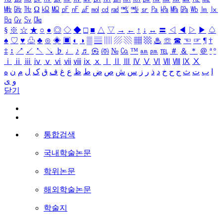
㎒
㎓
㎔
Ω
㏀
㏁
㎊
㎋
㎌
㏖
㏅
㎭
㎮
㎯
㏛
㎩
㎪
㎫
㎬
㏝
㏐
㏓
㏃
㏉
㏜
㏆
§
※
☆
★
○
●
◎
◇
◆
□
■
△
▽
→
←
↑
↓
↔
〓
◁
◀
▷
▶
♤
♠
♡
♥
♧
♣
⊙
◈
▣
◐
◑
▒
▤
▥
▨
▧
▦
▩
♨
☏
☎
☜
☞
¶
†
‡
↕
↗
↙
↖
↘
♭
♩
♪
♬
㉿
㈜
№
㏇
™
㏂
㏘
℡
＃
＆
＊
＠
ª
º
ⅰ
ⅱ
ⅲ
ⅳ
ⅴ
ⅵ
ⅶ
ⅷ
ⅸ
ⅹ
Ⅰ
Ⅱ
Ⅲ
Ⅳ
Ⅴ
Ⅵ
Ⅶ
Ⅷ
Ⅸ
Ⅹ
ا
ب
ت
ث
ج
ح
خ
د
ذ
ر
ز
س
ش
ص
ض
ط
ظ
ع
غ
ف
ق
ک
ل
م
ن
ه
و
ی
닫기
통합검색
국내학술논문
학위논문
해외학술논문
학술지