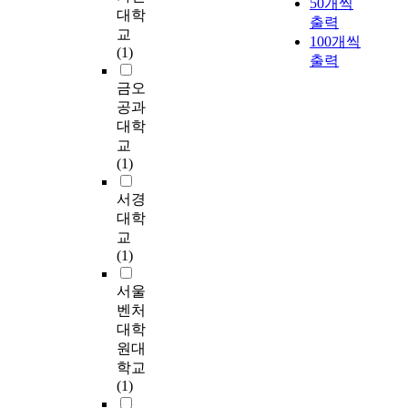
발
50개씩
과
f
i
대학
developer did not want
전
출력
에
o
p
교
to give the tenant
을
대
r
100개씩
a
(1)
additional money
위
한
h
출력
r
which the tenant had
한
기
i
a
금오
wanted to receive in
노
초
g
m
공과
return of quitting his
력
자
h
e
대학
retail shop. The
의
료
a
t
교
developer thought it
일
를
d
r
(1)
was an unearned
환
제
d
i
incomes and he would
으
공
e
c
서경
not give up his belief
로
하
d
M
대학
ever if the purchase
게
는
-
R
교
agreement was
스
데
v
I
(1)
suspended. The seller
트
있
a
a
was too old so he
하
다
l
n
서울
wanted to sell the land
우
.
u
d
벤처
as soon as possible.
스
연
e
P
But the buyer's belief
대학
의
구
s
E
was too strong so he
원대
특
의
h
T
failed to buy the land.
성
학교
목
i
/
The first step of this
및
(1)
적
p
C
study was to define the
경
을
s
T