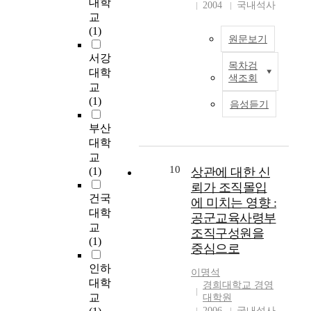
i
대학
2004
국내석사
to the site itself such as
이
활
n
교
the risk of buying the
다
동
t
(1)
land and the risk of
원문보기
.
이
e
having to ask the
기
g
서강
목차검
tenant to quit. We went
이
업
T
r
대학
색조회
through the plan of the
에
이
o
a
교
real estate project and
본
미
a
t
(1)
음성듣기
budget system and
연
지
s
e
reviewed feasibility
구
와
s
d
부산
studies. So we
는
구
u
P
대학
convinced the success
제
매
r
E
교
of the project. We
주
결
e
T
10
(1)
상관에 대한 신
thought the best and
도
정
c
/
뢰가 조직몰입
highest use of the
내
에
o
M
건국
에 미치는 영향 :
sample site were two
에
미
m
R
대학
공군교육사령부
ways. The first one was
서
치
p
I
교
조직구성원을
to develop as an office
나
는
e
c
(1)
and neighborhood
중심으로
타
영
t
o
retail building. The
나
향
i
m
인하
이명석
second one was to
고
에
t
p
대학
경희대학교 경영
develop the site as an
있
대
i
a
교
대학원
office, retail and
는
한
v
r
2006
국내석사