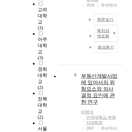
2018
국내박사
고려
대학
원문보기
교
(3)
목차검
제
색조회
주
아주
도
대학
음성듣기
에
교
서
(3)
게
스
경희
트
6
대학
부동산개발사업
하
교
에 있어서의 위
우
(2)
험요소와 의사
스
결정 요인에 관
는
전북
한 연구
숙
대학
박
교
이명석
시
(2)
건국대학교 부동
설
산대학원
유
서울
2007
국내석사