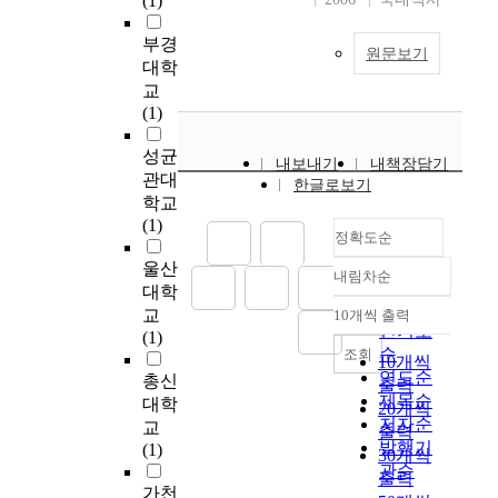
(1)
officetel building. But
게
분
e
e
at that case we should
스
석
e
d
부경
make one more
원문보기
트
을
d
w
대학
basement floor, so the
하
하
g
i
교
construction period
우
여
e
t
(1)
should become longer.
스
기
a
h
So we decided the best
의
업
t
c
성균
내보내기
choice of the project
내책장담기
문
의
w
o
관대
한글로보기
was the first one. Even
제
프
o
n
학교
though the ordinary
점
로
r
v
(1)
profit of the first one
을
야
l
정확도순
e
was 1.7% lower than
인
구
d
n
울산
the second one. In the
내림차순
식
타
w
t
정확도
대학
process of buying the
하
이
i
i
순
교
10개씩 출력
land, the seller's agent
내림차순
고
틀
d
o
인기도
(1)
and the prospective
제
스
e
n
순
조회
10개씩
buyer, the developer
주
폰
m
a
연도순
총신
출력
had negotiated several
도
서
a
l
제목순
대학
20개씩
times about the
관
십
r
m
저자순
교
condition of the
출력
광
참
k
u
발행기
(1)
purchase agreement
30개씩
산
여
e
l
관순
contract including the
출력
업
효
t
t
가천
tenants problem. The