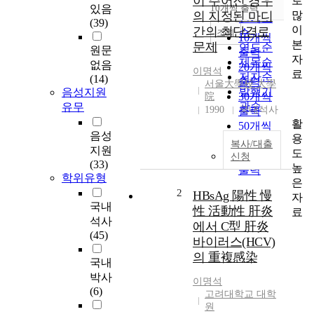
이 주어진 경우
로
순
있음
10개씩 출력
내림차순
많
의 지정된 마디
인기도
(39)
이
간의 최단경로
순
조회
10개씩
본
문제
연도순
원문
출력
자
제목순
없음
20개씩
이명석
료
저자순
(14)
출력
서울大學校 大學
발행기
음성지원
30개씩
院
관순
유무
1990
국내석사
출력
활
50개씩
음성
용
출력
복사/대출
지원
도
100개씩
신청
(33)
높
출력
학위유형
은
2
HBsAg 陽性 慢
자
국내
性 活動性 肝炎
료
석사
에서 C型 肝炎
(45)
바이러스(HCV)
의 重複感染
국내
박사
이명석
(6)
고려대학교 대학
원