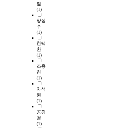
w
철
년
이
t
i
(1)
7
틀
r
t
월
스
a
h
양정
1
폰
d
a
수
일
서
i
n
(1)
부
활
t
i
터
동
i
n
한택
8
의
o
t
환
월
커
n
e
(1)
2
뮤
a
g
5
니
l
r
조용
일
케
d
a
찬
까
이
e
t
(1)
지
션
s
e
약
활
i
d
차석
8
동
g
P
원
주
,
n
E
(1)
동
이
m
T
안
미
e
/
공경
진
지
t
M
철
행
제
h
R
(1)
하
고
o
I