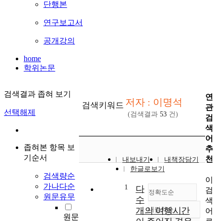
단행본
연구보고서
공개강의
home
학위논문
검색결과 좁혀 보기
연
저자 : 이명석
검색키워드
관
선택해제
(검색결과
53
건)
검
색
어
좁혀본 항목 보
추
기순서
천
내보내기
내책장담기
한글로보기
검색량순
이
가나다순
1
다
검
정확도순
원문유무
수
색
개의 여행시간
내림차순
어
정확도
원문