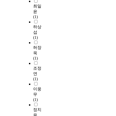
였
활
d
s
최일
으
동
b
c
윤
며
은
y
a
(1)
,
신
f
n
최
뢰
o
n
하상
종
이
r
e
섭
4
미
c
r
(1)
1
지
e
f
3
에
d
o
허장
부
유
v
l
욱
를
의
i
l
(1)
유
한
b
o
효
영
r
w
조정
표
향
a
e
연
본
을
t
d
(1)
으
미
i
b
로
치
o
y
이웅
선
는
n
r
무
정
것
a
a
(1)
하
으
n
d
였
로
a
i
정치
다
나
l
c
윤