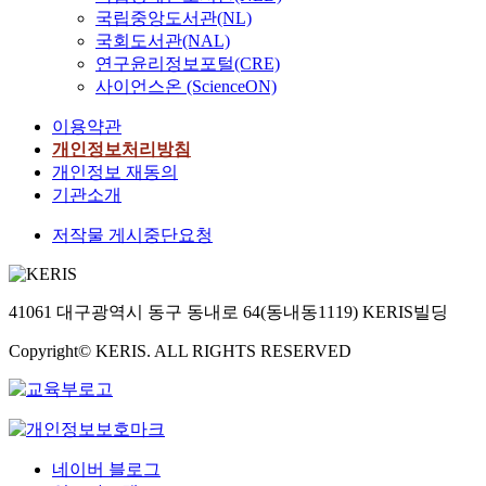
스
국립중앙도서관(NL)
동
a
u
의
,
l
국회도서관(NAL)
d
서
이
a
연구윤리정보포털(CRE)
e
비
미
n
d
사이언스온 (ScienceON)
스
지
d
.
품
이용약관
제
e
T
질
고
r
개인정보처리방침
h
이
활
r
개인정보 재동의
e
이
동
o
p
기관소개
용
은
r
r
만
저작물 게시중단요청
사
d
o
족
회
e
s
도
공
s
t
와
헌
i
a
41061 대구광역시 동구 동내로 64(동내동1119) KERIS빌딩
재
이
g
t
방
미
n
e
Copyright© KERIS. ALL RIGHTS RESERVED
문
지
a
w
의
에
n
a
도
유
d
s
에
의
a
d
미
한
n
i
네이버 블로그
치
영
a
v