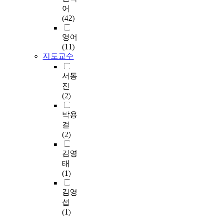
구
을
-
-
어
조
통
v
o
(42)
방
해
i
n
정
인
b
e
영어
식
지
r
p
(11)
분
를
a
a
지도교수
석
하
t
t
을
고
i
i
서동
이
있
o
e
진
용
었
n
n
(2)
하
고
a
t
여
,
n
s
박용
변
기
d
w
걸
수
업
h
h
(2)
간
의
i
o
영
타
g
u
김영
향
이
h
n
태
관
틀
-
d
(1)
계
스
q
e
를
폰
u
r
김영
밝
서
a
w
섭
히
활
l
e
(1)
고
동
i
n