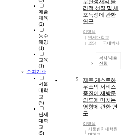
무탄성재의 물
리적 성질 및 세
예술
포독성에 관한
체육
연구
(2)
이명석
농수
연세대학교
해양
1994
국내박사
(1)
복사/대출
교육
신청
(1)
수여기관
5
제주 게스트하
서울
우스의 서비스
대학
품질이 재방문
교
의도에 미치는
(5)
영향에 관한 연
구
연세
대학
이명석
교
서울벤처대학원
(5)
대학교