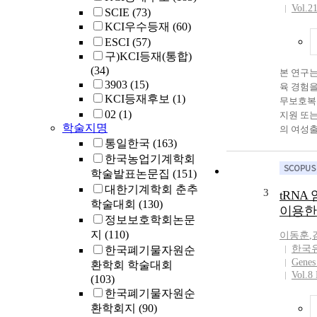
Vol.2
SCIE
(73)
KCI우수등재
(60)
ESCI
(57)
구)KCI등재(통합)
(34)
본 연구
3903
(15)
육 경험
KCI등재후보
(1)
무보호복
02
(1)
지원 또는
학술지명
의 여성
통일한국
(163)
면접을 실
학적 연
한국농업기계학회
연구를 수
학술발표논문집
(151)
결과에서
대한기계학회 춘추
3
tRNA
부터 12
학술대회
(130)
이용한
하위구성
정보보호학회논문
성요소는
지
(110)
이동훈
,
여 상처입
한국
한국폐기물자원순
려’, ‘
Genes
환학회 학술대회
인이 됨’
Vol.8
(103)
는 사람들
한국폐기물자원순
을 알리는
환학회지
(90)
갈 이유로