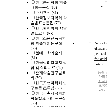
한국통신학회 학술
마의 수
대회논문집
(88)
를 확인’
주간조선
(81)
엄마의 모
한국정보과학회 학
발선에서의
술발표논문집
(73)
에 놓인 가
은 땅’,
한국원예학회 학술
는 데 도
발표요지
(65)
원 서비스
한국소음진동공학
기대하는 
4
An enha
회 학술대회논문집
자들은 
efficie
(65)
자녀양육
원예과학기술지
grafted
지각하고
(61)
for aci
출소 후에
한국심리학회지 상
natural 
및 회복에
담 및 심리치료
(59)
다. 또
이동훈
,
춘계학술연구발표
자녀와 관
한국
회
(59)
고충을 
한국
한국공업화학회 연
소자의 
초록
구논문 초록집
(55)
원방안을
Vol.2
한국건축시공학회
결과에 
학술발표대회 논문집
을 제시하
(55)