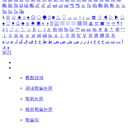
㎒
㎓
㎔
Ω
㏀
㏁
㎊
㎋
㎌
㏖
㏅
㎭
㎮
㎯
㏛
㎩
㎪
㎫
㎬
㏝
㏐
㏓
㏃
㏉
㏜
㏆
§
※
☆
★
○
●
◎
◇
◆
□
■
△
▽
→
←
↑
↓
↔
〓
◁
◀
▷
▶
♤
♠
♡
♥
♧
♣
⊙
◈
▣
◐
◑
▒
▤
▥
▨
▧
▦
▩
♨
☏
☎
☜
☞
¶
†
‡
↕
↗
↙
↖
↘
♭
♩
♪
♬
㉿
㈜
№
㏇
™
㏂
㏘
℡
＃
＆
＊
＠
ª
º
ⅰ
ⅱ
ⅲ
ⅳ
ⅴ
ⅵ
ⅶ
ⅷ
ⅸ
ⅹ
Ⅰ
Ⅱ
Ⅲ
Ⅳ
Ⅴ
Ⅵ
Ⅶ
Ⅷ
Ⅸ
Ⅹ
ا
ب
ت
ث
ج
ح
خ
د
ذ
ر
ز
س
ش
ص
ض
ط
ظ
ع
غ
ف
ق
ک
ل
م
ن
ه
و
ی
닫기
통합검색
국내학술논문
학위논문
해외학술논문
학술지