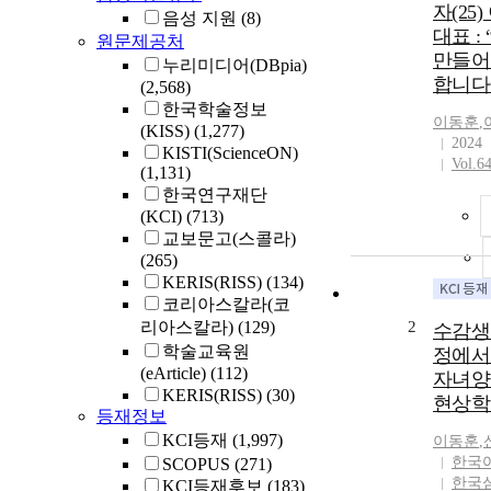
자(25
음성 지원
(8)
대표 :
원문제공처
만들어
누리미디어(DBpia)
합니다
(2,568)
한국학술정보
이동훈
,
(KISS)
(1,277)
2024
KISTI(ScienceON)
Vol.6
(1,131)
한국연구재단
(KCI)
(713)
교보문고(스콜라)
(265)
KERIS(RISS)
(134)
코리아스칼라(코
리아스칼라)
(129)
2
수감생
학술교육원
정에서
(eArticle)
(112)
자녀양
KERIS(RISS)
(30)
현상학
등재정보
KCI등재
(1,997)
이동훈
,
한국
SCOPUS
(271)
한국
KCI등재후보
(183)