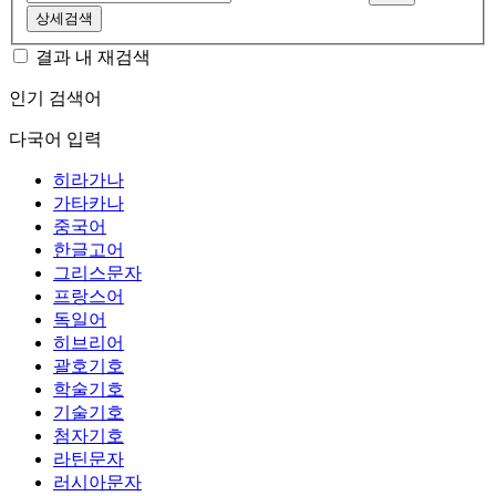
상세검색
결과 내 재검색
인기 검색어
다국어 입력
히라가나
가타카나
중국어
한글고어
그리스문자
프랑스어
독일어
히브리어
괄호기호
학술기호
기술기호
첨자기호
라틴문자
러시아문자