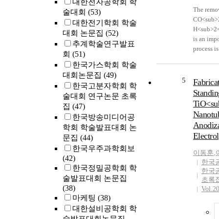
대한전자공학회 학
The remov
술대회
(53)
CO<sub>
대한전기학회 학술
H<sub>2<
대회 논문집
(52)
is an imp
추계학술연구발표
process i
회
(51)
remove ac
한국가스학회 학술
problems 
대회논문집
(49)
consumpti
5
Fabrica
한국고분자학회 학
overcome 
Standin
술대회 연구논문 초록
physical 
TiO<su
집
(47)
adsorbents
Nanotub
한국방송미디어공
Mesoporo
Anodiza
학회 학술발표대회 논
generally
Electro
gases, but
문집
(44)
because o
한국우주과학회보
이동훈
,
strong wa
(42)
한국
of solutio
한국정밀공학회 학
한국
capacity 
술발표대회 논문집
초록
amine-gra
(38)
Vol.2
study, to
마케팅
(38)
adsorbent
대한설비공학회 학
the amine
술발표대회논문집