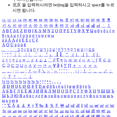
北京 을 입력하시려면
beijing
을 입력하시고 space를 누르
시면 됩니다.
ㅥ
ㅦ
ㅧ
ㅨ
ㅩ
ㅪ
ㅫ
ㅬ
ㅭ
ㅮ
ㅯ
ㅰ
ㅱ
ㅲ
ㅳ
ㅴ
ㅵ
ㅶ
ㅷ
ㅸ
ㅹ
ㅺ
ㅻ
ㅼ
ㅽ
ㅾ
ㅿ
ㆀ
ㆁ
ㆂ
ㆃ
ㆄ
ㆅ
ㆆ
ㆇ
ㆈ
ㆉ
ㆊ
ㆋ
ㆌ
ㆍ
ㆎ
Α
Β
Γ
Δ
Ε
Ζ
Η
Θ
Ι
Κ
Λ
Μ
Ν
Ξ
Ο
Π
Ρ
Σ
Τ
Υ
Φ
Χ
Ψ
Ω
α
β
γ
δ
ε
ζ
η
θ
ι
κ
λ
μ
ν
ξ
ο
π
ρ
σ
τ
υ
φ
χ
ψ
ω
á
à
Á
À
é
è
É
È
ç
Ç
ê
Ä
Ö
Ü
ä
ö
ü
ß
ְ
ֳ
ֲ
ֱ
ָ
ַ
ֵ
ֶ
ִ
ֹ
ּ
ֻ
ׂ
ׁ
ּ
ב
ה
נ
מ
צ
ת
ץ
ש
ד
ג
כ
ע
י
ח
ל
ך
ף
ק
ר
א
ט
ו
ן
ם
פ
‘
’
“
”
〔
〕
〈
〉
「
」
『
』
【
】
＂
（
）
［
］
｛
｝
±
×
÷
≠
≤
≥
∞
∴
♂
♀
∠
⊥
⌒
∂
∇
≡
≒
≪
≫
√
∽
∝
∵
∫
∬
∈
∋
⊆
⊇
⊂
⊃
∪
∩
∧
∨
￢
⇒
⇔
∀
∃
∮
∑
∏
＋
－
＜
＝
＞
、
。
·
‥
…
¨
〃
―
∥
＼
∼
´
～
ˇ
˘
˝
˚
˙
¸
˛
¡
¿
ː
！
＇
，
．
／
：
；
？
＾
＿
｀
｜
½
⅓
⅔
¼
¾
⅛
⅜
⅝
⅞
¹
²
³
⁴
ⁿ
₁
₂
₃
₄
Æ
Ð
Ħ
Ĳ
Ł
Ø
Œ
Þ
Ŧ
Ŋ
æ
đ
ð
ħ
ı
ĳ
ĸ
ŀ
ł
ø
œ
ß
þ
ŧ
ŋ
ŉ
А
Б
В
Г
Д
Е
Ё
Ж
З
И
Й
К
Л
М
Н
О
П
Р
С
Т
У
Ф
Х
Ц
Ч
Ш
Щ
Ъ
Ы
Ь
Э
Ю
Я
а
б
в
г
д
е
ё
ж
з
и
й
к
л
м
н
о
п
р
с
т
у
ф
х
ц
ч
ш
щ
ъ
ы
ь
э
ю
я
′
″
℃
Å
￠
￡
￥
¤
℉
‰
＄
％
Ｆ
￦
㎕
㎖
㎗
ℓ
㎘
㏄
㎣
㎤
㎥
㎦
㎙
㎚
㎛
㎜
㎝
㎞
㎟
㎠
㎡
㎢
㏊
㎍
㎎
㎏
㏏
㎈
㎉
㏈
㎧
㎨
㎰
㎱
㎲
㎳
㎴
㎵
㎶
㎷
㎸
㎹
㎀
㎁
㎂
㎃
㎄
㎺
㎻
㎽
㎾
㎿
㎐
㎑