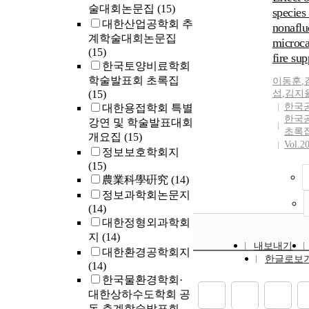
기공성 
술대회논문집
(15)
line for 
구의 의의
species
이용하여
head and 
대한산업공학회 추
에 대한 
nonaflu
기술을 
계학술대회논문집
microca
로 아민
(15)
fire su
아민계열
한국토양비료학회
성된 메
학술발표회 초록집
이동훈
,
다양한 
(15)
섭
,
김지
로써 소
한국
대한용접학회 특별
산성가스
한국
강연 및 학술발표대회
하였다. 
초록
개요집
(15)
용으로 
Vol.2
정보보호학회지
형화가 가
(15)
연구에서는
農業科學硏究
(14)
법, 양이
정보과학회논문지
아민기를
(14)
그래프팅
대한정형외과학회
제에 대
지
(14)
석과 산
내보내기
대한환경공학회지
분석하였
한글로보
(14)
한국물환경학회·
대한상하수도학회 공
동 춘계학술발표회