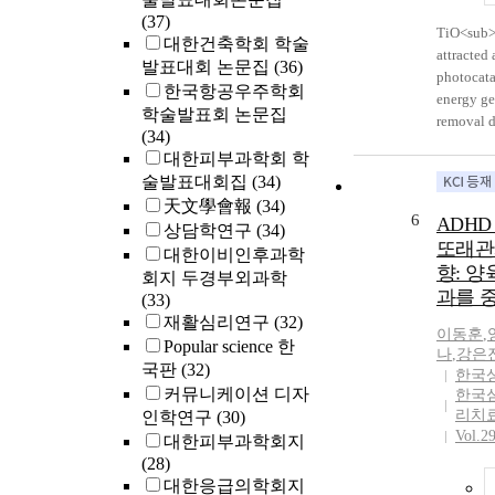
silica was
(37)
TiO<sub>
synthesis
대한건축학회 학술
attracted
adsorptio
발표대회 논문집
(36)
photocata
conducted
한국항공우주학회
energy ge
reactor t
학술발표회 논문집
removal d
adsorptio
(34)
stability 
grafted a
대한피부과학회 학
Especiall
increased
술발표대회집
(34)
nanotubes
saturation
天文學會報
(34)
shown hig
adsorptio
6
ADH
상담학연구
(34)
electron-
to increas
또래관
대한이비인후과학
It results
decreasin
향: 
diffusion
회지 두경부외과학
size.
과를 
photogene
(33)
dimension
재활심리연구
(32)
이동훈
,
TiO<sub>
Popular science 한
나
,
강은
be easily
국판
(32)
한국
varying a
커뮤니케이션 디자
한국심
such as t
리치
인학연구
(30)
potential
Vol.2
대한피부과학회지
position 
(28)
anodized
대한응급의학회지