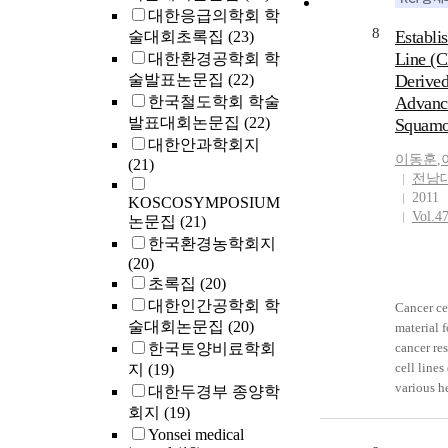
authorita
대한응급의학회 학
significan
8
Establi
술대회초록집
(23)
dimension
Line 
대한환경공학회 학
reported
술발표논문집
(22)
Derived
parenting
한국철도학회 학술
Advanc
skills. 
발표대회논문집
(22)
Squamo
were high
대한안과학회지
parenting
이동훈
,
(21)
with lower
전남
Limitatio
2011
KOSCOSYMPOSIUM
future re
Vol.4
논문집
(21)
연구의 목
한국환경농학회지
상이 아
(20)
영향을 
초록집
(20)
하는지 
대한인간공학회 학
Cancer cel
간의 지
술대회논문집
(20)
material f
동의 AD
한국토양비료학회
cancer re
부모의 
cell lines
지
(19)
또래관계
various h
관계문제
대한두경부 종양학
needed fo
의 사회
회지
(19)
head and 
학교 5, 
Yonsei medical
cell lines