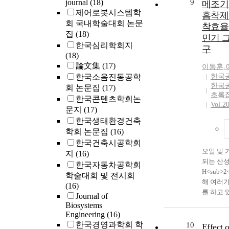
모를 대
journal
(18)
9
메조기
the head 
한 결과,
제어로봇시스템학
흡착제
common. 
육방식만 
회 국내학술대회 논문
착효율
establish
또래관계
집
(18)
민기 
novel hu
하는 것으
한국심리학회지
구
carcinoma
보고한 A
(18)
HNSCC-1. 
문제의 
論文集
(17)
이동훈
,
and neck 
식이 조절
한국소음진동공학
한국
one speci
증상이 
한국
회 논문집
(17)
maintaine
방식을 
초록
한국콘텐츠학회논
We charact
제가 더 
Vol.2
문지
(17)
follows: 
부모가 보
한국생태환경건축
curve, mo
회기술의
학회 논문집
(16)
phase-con
방식의 
한국건축시공학회
tumorigen
ADHD 
오일 및
지
(16)
cell line
적 양육
되는 산성가
making m
한국자동차공학회
기술이 높
H<sub>
compari
이 높을
학술대회 및 전시회
해 여러
cells grew
의 긍정
(16)
를 하고 
passage 5
사라지는 
Journal of
정에 의
failed to
Biosystems
용적 양
(Pressure
Engineering
(16)
mice. CN
식의 조
공정의 경
한국경영과학회 학
10
could be u
다. 연구
Effect o