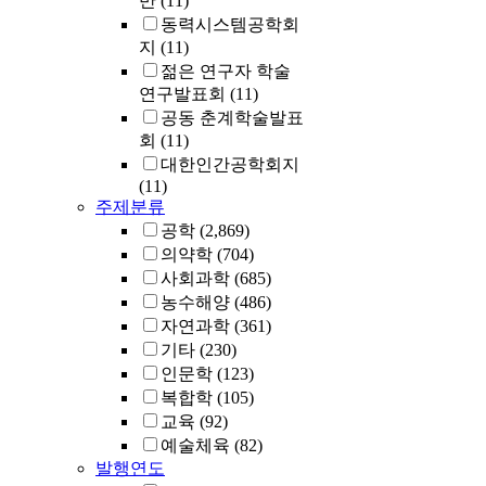
반
(11)
동력시스템공학회
지
(11)
젊은 연구자 학술
연구발표회
(11)
공동 춘계학술발표
회
(11)
대한인간공학회지
(11)
주제분류
공학
(2,869)
의약학
(704)
사회과학
(685)
농수해양
(486)
자연과학
(361)
기타
(230)
인문학
(123)
복합학
(105)
교육
(92)
예술체육
(82)
발행연도