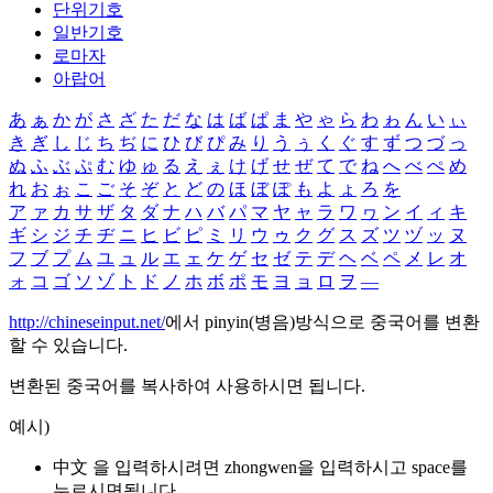
단위기호
일반기호
로마자
아랍어
あ
ぁ
か
が
さ
ざ
た
だ
な
は
ば
ぱ
ま
や
ゃ
ら
わ
ゎ
ん
い
ぃ
き
ぎ
し
じ
ち
ぢ
に
ひ
び
ぴ
み
り
う
ぅ
く
ぐ
す
ず
つ
づ
っ
ぬ
ふ
ぶ
ぷ
む
ゆ
ゅ
る
え
ぇ
け
げ
せ
ぜ
て
で
ね
へ
べ
ぺ
め
れ
お
ぉ
こ
ご
そ
ぞ
と
ど
の
ほ
ぼ
ぽ
も
よ
ょ
ろ
を
ア
ァ
カ
サ
ザ
タ
ダ
ナ
ハ
バ
パ
マ
ヤ
ャ
ラ
ワ
ヮ
ン
イ
ィ
キ
ギ
シ
ジ
チ
ヂ
ニ
ヒ
ビ
ピ
ミ
リ
ウ
ゥ
ク
グ
ス
ズ
ツ
ヅ
ッ
ヌ
フ
ブ
プ
ム
ユ
ュ
ル
エ
ェ
ケ
ゲ
セ
ゼ
テ
デ
ヘ
ベ
ペ
メ
レ
オ
ォ
コ
ゴ
ソ
ゾ
ト
ド
ノ
ホ
ボ
ポ
モ
ヨ
ョ
ロ
ヲ
―
http://chineseinput.net/
에서 pinyin(병음)방식으로 중국어를 변환
할 수 있습니다.
변환된 중국어를 복사하여 사용하시면 됩니다.
예시)
中文 을 입력하시려면
zhongwen
을 입력하시고 space를
누르시면됩니다.