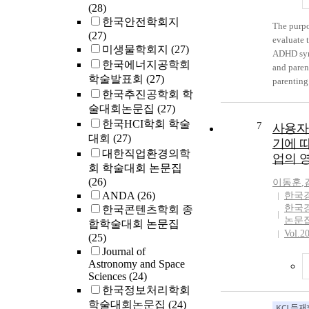
nanotubes
(28)
practical 
한국안전학회지
The purpo
applicatio
(27)
evaluate t
of separa
미생물학회지
(27)
ADHD sym
substrate.
한국에너지공학회
and paren
tried to s
학술발표회
(27)
parenting 
TiO<sub>
한국추진공학회 학
peer relat
from Ti s
술대회논문집
(27)
social ski
anodizati
comprised
한국HCI학회 학술
7
applied p
사용자
students 
대회
(27)
electroly
기에 
city. 286
대한직업환경의학
also cond
업의 
results ar
stability 
회 학술대회 논문집
reported 
TiO<sub>
(26)
이동훈
,
ADHD sym
ANDA
(26)
한국
styles cor
한국
한국콘텐츠학회 종
problems 
논문
합학술대회 논문집
ADHD sym
Vol.2
(25)
higher au
Journal of
styles we
Astronomy and Space
the peer 
Sciences
(24)
regards to
한국정보처리학회
of child-
학술대회논문집
(24)