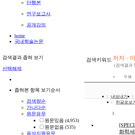
단행본
연구보고서
공개강의
home
국내학술논문
저자 : 
검색결과 좁혀 보기
검색키워드
(검색결과
선택해제
무료
좁혀본 항목 보기순서
내보내기
검색량순
한글로보
가나다순
1
원문유무
원문있음
(4,953)
[SPEC
원문없음
(535)
화학세
음성지원유무