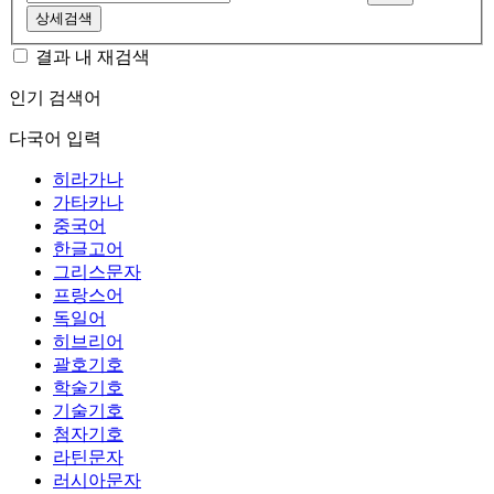
상세검색
결과 내 재검색
인기 검색어
다국어 입력
히라가나
가타카나
중국어
한글고어
그리스문자
프랑스어
독일어
히브리어
괄호기호
학술기호
기술기호
첨자기호
라틴문자
러시아문자