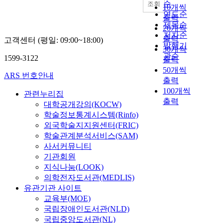
순
조회
10개씩
연도순
출력
제목순
20개씩
저자순
출력
고객센터 (평일: 09:00~18:00)
발행기
30개씩
관순
1599-3122
출력
50개씩
ARS 번호안내
출력
100개씩
관련누리집
출력
대학공개강의(KOCW)
학술정보통계시스템(Rinfo)
외국학술지지원센터(FRIC)
학술관계분석서비스(SAM)
사서커뮤니티
기관회원
지식나눔(LOOK)
의학전자도서관(MEDLIS)
유관기관 사이트
교육부(MOE)
국립장애인도서관(NLD)
국립중앙도서관(NL)