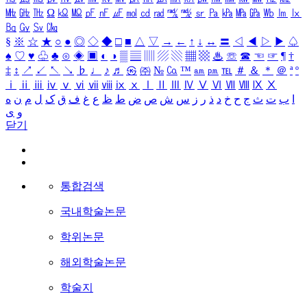
㎒
㎓
㎔
Ω
㏀
㏁
㎊
㎋
㎌
㏖
㏅
㎭
㎮
㎯
㏛
㎩
㎪
㎫
㎬
㏝
㏐
㏓
㏃
㏉
㏜
㏆
§
※
☆
★
○
●
◎
◇
◆
□
■
△
▽
→
←
↑
↓
↔
〓
◁
◀
▷
▶
♤
♠
♡
♥
♧
♣
⊙
◈
▣
◐
◑
▒
▤
▥
▨
▧
▦
▩
♨
☏
☎
☜
☞
¶
†
‡
↕
↗
↙
↖
↘
♭
♩
♪
♬
㉿
㈜
№
㏇
™
㏂
㏘
℡
＃
＆
＊
＠
ª
º
ⅰ
ⅱ
ⅲ
ⅳ
ⅴ
ⅵ
ⅶ
ⅷ
ⅸ
ⅹ
Ⅰ
Ⅱ
Ⅲ
Ⅳ
Ⅴ
Ⅵ
Ⅶ
Ⅷ
Ⅸ
Ⅹ
ا
ب
ت
ث
ج
ح
خ
د
ذ
ر
ز
س
ش
ص
ض
ط
ظ
ع
غ
ف
ق
ک
ل
م
ن
ه
و
ی
닫기
통합검색
국내학술논문
학위논문
해외학술논문
학술지