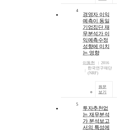
4
경영자 이익
예측이 동일
기업집단 재
무분석가 이
익예측수정
성향에 미치
는 영향
이동헌
2016
한국연구재단
(NRF)
원문
보기
5
투자추천없
는 재무분석
가 분석보고
서의 특성에