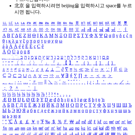
北京 을 입력하시려면
beijing
을 입력하시고 space를 누르
시면 됩니다.
ㅥ
ㅦ
ㅧ
ㅨ
ㅩ
ㅪ
ㅫ
ㅬ
ㅭ
ㅮ
ㅯ
ㅰ
ㅱ
ㅲ
ㅳ
ㅴ
ㅵ
ㅶ
ㅷ
ㅸ
ㅹ
ㅺ
ㅻ
ㅼ
ㅽ
ㅾ
ㅿ
ㆀ
ㆁ
ㆂ
ㆃ
ㆄ
ㆅ
ㆆ
ㆇ
ㆈ
ㆉ
ㆊ
ㆋ
ㆌ
ㆍ
ㆎ
Α
Β
Γ
Δ
Ε
Ζ
Η
Θ
Ι
Κ
Λ
Μ
Ν
Ξ
Ο
Π
Ρ
Σ
Τ
Υ
Φ
Χ
Ψ
Ω
α
β
γ
δ
ε
ζ
η
θ
ι
κ
λ
μ
ν
ξ
ο
π
ρ
σ
τ
υ
φ
χ
ψ
ω
á
à
Á
À
é
è
É
È
ç
Ç
ê
Ä
Ö
Ü
ä
ö
ü
ß
ְ
ֳ
ֲ
ֱ
ָ
ַ
ֵ
ֶ
ִ
ֹ
ּ
ֻ
ׂ
ׁ
ּ
ב
ה
נ
מ
צ
ת
ץ
ש
ד
ג
כ
ע
י
ח
ל
ך
ף
ק
ר
א
ט
ו
ן
ם
פ
‘
’
“
”
〔
〕
〈
〉
「
」
『
』
【
】
＂
（
）
［
］
｛
｝
±
×
÷
≠
≤
≥
∞
∴
♂
♀
∠
⊥
⌒
∂
∇
≡
≒
≪
≫
√
∽
∝
∵
∫
∬
∈
∋
⊆
⊇
⊂
⊃
∪
∩
∧
∨
￢
⇒
⇔
∀
∃
∮
∑
∏
＋
－
＜
＝
＞
、
。
·
‥
…
¨
〃
―
∥
＼
∼
´
～
ˇ
˘
˝
˚
˙
¸
˛
¡
¿
ː
！
＇
，
．
／
：
；
？
＾
＿
｀
｜
½
⅓
⅔
¼
¾
⅛
⅜
⅝
⅞
¹
²
³
⁴
ⁿ
₁
₂
₃
₄
Æ
Ð
Ħ
Ĳ
Ł
Ø
Œ
Þ
Ŧ
Ŋ
æ
đ
ð
ħ
ı
ĳ
ĸ
ŀ
ł
ø
œ
ß
þ
ŧ
ŋ
ŉ
А
Б
В
Г
Д
Е
Ё
Ж
З
И
Й
К
Л
М
Н
О
П
Р
С
Т
У
Ф
Х
Ц
Ч
Ш
Щ
Ъ
Ы
Ь
Э
Ю
Я
а
б
в
г
д
е
ё
ж
з
и
й
к
л
м
н
о
п
р
с
т
у
ф
х
ц
ч
ш
щ
ъ
ы
ь
э
ю
я
′
″
℃
Å
￠
￡
￥
¤
℉
‰
＄
％
Ｆ
￦
㎕
㎖
㎗
ℓ
㎘
㏄
㎣
㎤
㎥
㎦
㎙
㎚
㎛
㎜
㎝
㎞
㎟
㎠
㎡
㎢
㏊
㎍
㎎
㎏
㏏
㎈
㎉
㏈
㎧
㎨
㎰
㎱
㎲
㎳
㎴
㎵
㎶
㎷
㎸
㎹
㎀
㎁
㎂
㎃
㎄
㎺
㎻
㎽
㎾
㎿
㎐
㎑