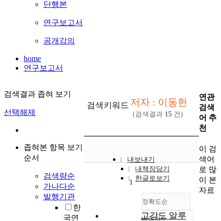
단행본
연구보고서
공개강의
home
연구보고서
검색결과 좁혀 보기
연관
저자 : 이동헌
검색키워드
검색
선택해제
(검색결과
15
건)
어 추
천
좁혀본 항목 보기
이 검
순서
색어
내보내기
로 많
내책장담기
검색량순
한글로보기
이 본
1
가나다순
자료
발행기관
정확도순
한
고강도 알루
국연
내림차순