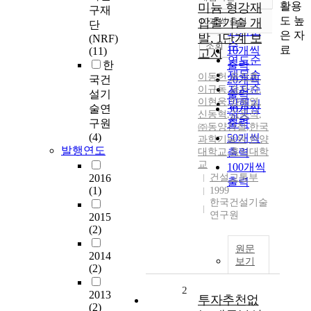
정확도
활용
미늄 형강재
구재
순
도 높
압출기술 개
10개씩 출력
단
내림차순
인기도
은 자
발, 1단계 보
(NRF)
순
조회
료
10개씩
(11)
고서
연도순
한
출력
제목순
이동헌
,
윤정훈
,
국건
20개씩
저자순
이규동
,
송은기
,
설기
출력
이현웅
,
양동열
,
발행기
술연
30개씩
신동혁
,
김용석
,
관순
구원
출력
㈜동양강철
,
한국
(4)
50개씩
과학기술원
,
한양
발행연도
대학교
,
출력
홍익대학
교
100개씩
2016
건설교통부
출력
(1)
1999
한국건설기술
연구원
2015
(2)
원문
2014
보기
(2)
2
2013
투자추천없
(2)