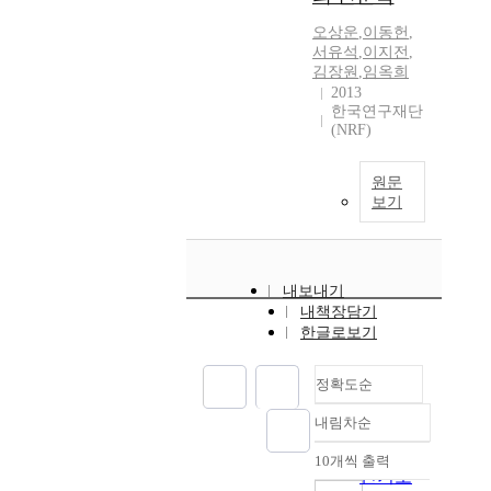
오상운
,
이동헌
,
서유석
,
이지전
,
김장원
,
임옥희
2013
한국연구재단
(NRF)
원문
보기
내보내기
내책장담기
한글로보기
정확도순
내림차순
정확도
순
10개씩 출력
내림차순
인기도