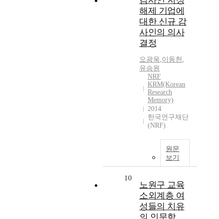
감사인 지정
해제 기업에
대한 신규 감
사인의 의사
결정
오광욱
,
이동헌
,
유승원
NRF
KRM(Korean
Research
Memory)
2014
한국연구재단
(NRF)
원문
보기
10
노원구 교육
소외계층 여
성들의 치유
의 인문학