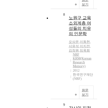
원문
보기
8
노원구 교육
소외계층 여
성들의 치유
의 인문학
오상운
,
이동헌
,
서유석
,
이지전
,
김장원
,
임옥희
NRF
KRM(Korean
Research
Memory)
2012
한국연구재단
(NRF)
원문
보기
9