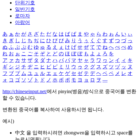
단위기호
일반기호
로마자
아랍어
あ
ぁ
か
が
さ
ざ
た
だ
な
は
ば
ぱ
ま
や
ゃ
ら
わ
ゎ
ん
い
ぃ
き
ぎ
し
じ
ち
ぢ
に
ひ
び
ぴ
み
り
う
ぅ
く
ぐ
す
ず
つ
づ
っ
ぬ
ふ
ぶ
ぷ
む
ゆ
ゅ
る
え
ぇ
け
げ
せ
ぜ
て
で
ね
へ
べ
ぺ
め
れ
お
ぉ
こ
ご
そ
ぞ
と
ど
の
ほ
ぼ
ぽ
も
よ
ょ
ろ
を
ア
ァ
カ
サ
ザ
タ
ダ
ナ
ハ
バ
パ
マ
ヤ
ャ
ラ
ワ
ヮ
ン
イ
ィ
キ
ギ
シ
ジ
チ
ヂ
ニ
ヒ
ビ
ピ
ミ
リ
ウ
ゥ
ク
グ
ス
ズ
ツ
ヅ
ッ
ヌ
フ
ブ
プ
ム
ユ
ュ
ル
エ
ェ
ケ
ゲ
セ
ゼ
テ
デ
ヘ
ベ
ペ
メ
レ
オ
ォ
コ
ゴ
ソ
ゾ
ト
ド
ノ
ホ
ボ
ポ
モ
ヨ
ョ
ロ
ヲ
―
http://chineseinput.net/
에서 pinyin(병음)방식으로 중국어를 변환
할 수 있습니다.
변환된 중국어를 복사하여 사용하시면 됩니다.
예시)
中文 을 입력하시려면
zhongwen
을 입력하시고 space를
누르시면됩니다.