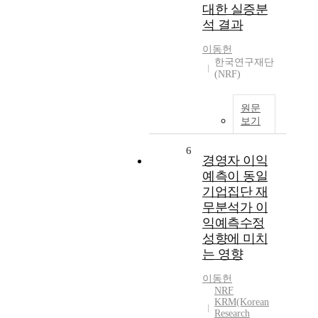
대한 실증분
석 결과
이동헌
한국연구재단
(NRF)
원문
보기
6
경영자 이익
예측이 동일
기업집단 재
무분석가 이
익예측수정
성향에 미치
는 영향
이동헌
NRF
KRM(Korean
Research