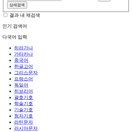
상세검색
결과 내 재검색
인기 검색어
다국어 입력
히라가나
가타카나
중국어
한글고어
그리스문자
프랑스어
독일어
히브리어
괄호기호
학술기호
기술기호
첨자기호
라틴문자
러시아문자