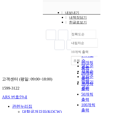
내보내기
내책장담기
한글로보기
정확도순
내림차순
정확도
순
10개씩 출력
내림차순
인기도
순
조회
10개씩
연도순
출력
제목순
20개씩
저자순
출력
고객센터 (평일: 09:00~18:00)
발행기
30개씩
관순
1599-3122
출력
50개씩
ARS 번호안내
출력
100개씩
관련누리집
출력
대학공개강의(KOCW)