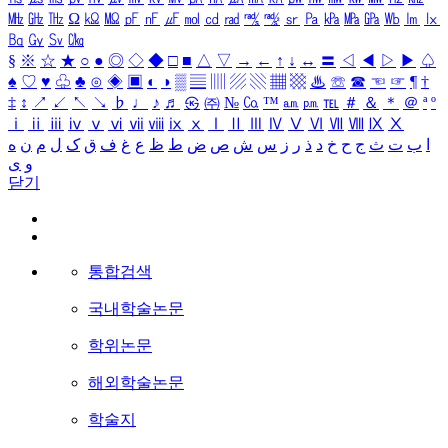
㎒
㎓
㎔
Ω
㏀
㏁
㎊
㎋
㎌
㏖
㏅
㎭
㎮
㎯
㏛
㎩
㎪
㎫
㎬
㏝
㏐
㏓
㏃
㏉
㏜
㏆
§
※
☆
★
○
●
◎
◇
◆
□
■
△
▽
→
←
↑
↓
↔
〓
◁
◀
▷
▶
♤
♠
♡
♥
♧
♣
⊙
◈
▣
◐
◑
▒
▤
▥
▨
▧
▦
▩
♨
☏
☎
☜
☞
¶
†
‡
↕
↗
↙
↖
↘
♭
♩
♪
♬
㉿
㈜
№
㏇
™
㏂
㏘
℡
＃
＆
＊
＠
ª
º
ⅰ
ⅱ
ⅲ
ⅳ
ⅴ
ⅵ
ⅶ
ⅷ
ⅸ
ⅹ
Ⅰ
Ⅱ
Ⅲ
Ⅳ
Ⅴ
Ⅵ
Ⅶ
Ⅷ
Ⅸ
Ⅹ
ا
ب
ت
ث
ج
ح
خ
د
ذ
ر
ز
س
ش
ص
ض
ط
ظ
ع
غ
ف
ق
ک
ل
م
ن
ه
و
ی
닫기
통합검색
국내학술논문
학위논문
해외학술논문
학술지