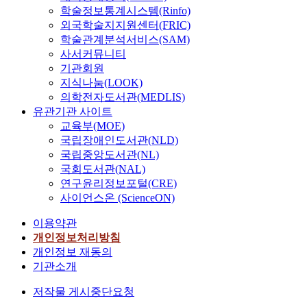
학술정보통계시스템(Rinfo)
외국학술지지원센터(FRIC)
학술관계분석서비스(SAM)
사서커뮤니티
기관회원
지식나눔(LOOK)
의학전자도서관(MEDLIS)
유관기관 사이트
교육부(MOE)
국립장애인도서관(NLD)
국립중앙도서관(NL)
국회도서관(NAL)
연구윤리정보포털(CRE)
사이언스온 (ScienceON)
이용약관
개인정보처리방침
개인정보 재동의
기관소개
저작물 게시중단요청