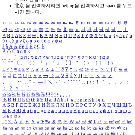
北京 을 입력하시려면
beijing
을 입력하시고 space를 누르
시면 됩니다.
ㅥ
ㅦ
ㅧ
ㅨ
ㅩ
ㅪ
ㅫ
ㅬ
ㅭ
ㅮ
ㅯ
ㅰ
ㅱ
ㅲ
ㅳ
ㅴ
ㅵ
ㅶ
ㅷ
ㅸ
ㅹ
ㅺ
ㅻ
ㅼ
ㅽ
ㅾ
ㅿ
ㆀ
ㆁ
ㆂ
ㆃ
ㆄ
ㆅ
ㆆ
ㆇ
ㆈ
ㆉ
ㆊ
ㆋ
ㆌ
ㆍ
ㆎ
Α
Β
Γ
Δ
Ε
Ζ
Η
Θ
Ι
Κ
Λ
Μ
Ν
Ξ
Ο
Π
Ρ
Σ
Τ
Υ
Φ
Χ
Ψ
Ω
α
β
γ
δ
ε
ζ
η
θ
ι
κ
λ
μ
ν
ξ
ο
π
ρ
σ
τ
υ
φ
χ
ψ
ω
á
à
Á
À
é
è
É
È
ç
Ç
ê
Ä
Ö
Ü
ä
ö
ü
ß
ְ
ֳ
ֲ
ֱ
ָ
ַ
ֵ
ֶ
ִ
ֹ
ּ
ֻ
ׂ
ׁ
ּ
ב
ה
נ
מ
צ
ת
ץ
ש
ד
ג
כ
ע
י
ח
ל
ך
ף
ק
ר
א
ט
ו
ן
ם
פ
‘
’
“
”
〔
〕
〈
〉
「
」
『
』
【
】
＂
（
）
［
］
｛
｝
±
×
÷
≠
≤
≥
∞
∴
♂
♀
∠
⊥
⌒
∂
∇
≡
≒
≪
≫
√
∽
∝
∵
∫
∬
∈
∋
⊆
⊇
⊂
⊃
∪
∩
∧
∨
￢
⇒
⇔
∀
∃
∮
∑
∏
＋
－
＜
＝
＞
、
。
·
‥
…
¨
〃
―
∥
＼
∼
´
～
ˇ
˘
˝
˚
˙
¸
˛
¡
¿
ː
！
＇
，
．
／
：
；
？
＾
＿
｀
｜
½
⅓
⅔
¼
¾
⅛
⅜
⅝
⅞
¹
²
³
⁴
ⁿ
₁
₂
₃
₄
Æ
Ð
Ħ
Ĳ
Ł
Ø
Œ
Þ
Ŧ
Ŋ
æ
đ
ð
ħ
ı
ĳ
ĸ
ŀ
ł
ø
œ
ß
þ
ŧ
ŋ
ŉ
А
Б
В
Г
Д
Е
Ё
Ж
З
И
Й
К
Л
М
Н
О
П
Р
С
Т
У
Ф
Х
Ц
Ч
Ш
Щ
Ъ
Ы
Ь
Э
Ю
Я
а
б
в
г
д
е
ё
ж
з
и
й
к
л
м
н
о
п
р
с
т
у
ф
х
ц
ч
ш
щ
ъ
ы
ь
э
ю
я
′
″
℃
Å
￠
￡
￥
¤
℉
‰
＄
％
Ｆ
￦
㎕
㎖
㎗
ℓ
㎘
㏄
㎣
㎤
㎥
㎦
㎙
㎚
㎛
㎜
㎝
㎞
㎟
㎠
㎡
㎢
㏊
㎍
㎎
㎏
㏏
㎈
㎉
㏈
㎧
㎨
㎰
㎱
㎲
㎳
㎴
㎵
㎶
㎷
㎸
㎹
㎀
㎁
㎂
㎃
㎄
㎺
㎻
㎽
㎾
㎿
㎐
㎑