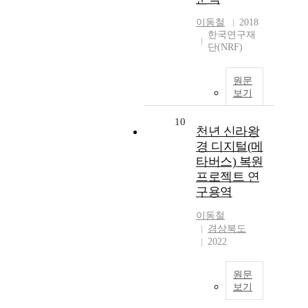
이동철
2018
한국연구재
단(NRF)
원문
보기
10
천년 신라왕
경 디지털(메
타버스) 복원
프로젝트 연
구용역
이동철
경상북도
2022
원문
보기