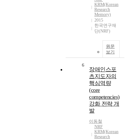
KRM(Korean
Research
Memory)
2015
한국연구재
단(NRF)
원문
보기
6
장애인스포
츠지도자의
핵심역량
(core
competencies)
강화 전략 개
발
이동철
NRF
KRM(Korean
Research