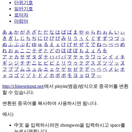
단위기호
일반기호
로마자
아랍어
あ
ぁ
か
が
さ
ざ
た
だ
な
は
ば
ぱ
ま
や
ゃ
ら
わ
ゎ
ん
い
ぃ
き
ぎ
し
じ
ち
ぢ
に
ひ
び
ぴ
み
り
う
ぅ
く
ぐ
す
ず
つ
づ
っ
ぬ
ふ
ぶ
ぷ
む
ゆ
ゅ
る
え
ぇ
け
げ
せ
ぜ
て
で
ね
へ
べ
ぺ
め
れ
お
ぉ
こ
ご
そ
ぞ
と
ど
の
ほ
ぼ
ぽ
も
よ
ょ
ろ
を
ア
ァ
カ
サ
ザ
タ
ダ
ナ
ハ
バ
パ
マ
ヤ
ャ
ラ
ワ
ヮ
ン
イ
ィ
キ
ギ
シ
ジ
チ
ヂ
ニ
ヒ
ビ
ピ
ミ
リ
ウ
ゥ
ク
グ
ス
ズ
ツ
ヅ
ッ
ヌ
フ
ブ
プ
ム
ユ
ュ
ル
エ
ェ
ケ
ゲ
セ
ゼ
テ
デ
ヘ
ベ
ペ
メ
レ
オ
ォ
コ
ゴ
ソ
ゾ
ト
ド
ノ
ホ
ボ
ポ
モ
ヨ
ョ
ロ
ヲ
―
http://chineseinput.net/
에서 pinyin(병음)방식으로 중국어를 변환
할 수 있습니다.
변환된 중국어를 복사하여 사용하시면 됩니다.
예시)
中文 을 입력하시려면
zhongwen
을 입력하시고 space를
누르시면됩니다.