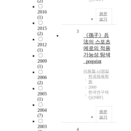
(2)
2016
원문
(1)
보기
2015
3
(2)
《孫子》兵
法의 스포츠
2012
에로의 적용
(1)
가능성 탐색
_preprint
2009
(1)
이동철
,
나영일
한국체육학
2006
회
(2)
2000
한국연구재
2005
단(NRF)
(1)
2004
원문
(7)
보기
2003
4