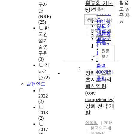
정확도
활용
종교의 기본
구재
순
도 높
10개씩 출력
성격
단
내림차순
인기도
은 자
(NRF)
순
조회
이동철
미상
료
10개씩
(25)
연도순
2004
한
출력
한국연구재
제목순
국건
20개씩
단(NRF)
저자순
설기
출력
발행기
술연
30개씩
관순
원문
구원
출력
보기
(3)
50개씩
기
출력
2
타기
100개씩
장애인스포
관
(2)
출력
츠지도자의
발행연도
핵심역량
(core
2022
competencies)
(2)
강화 전략 개
발
2018
(2)
이동철
2018
한국연구재
2017
단(NRF)