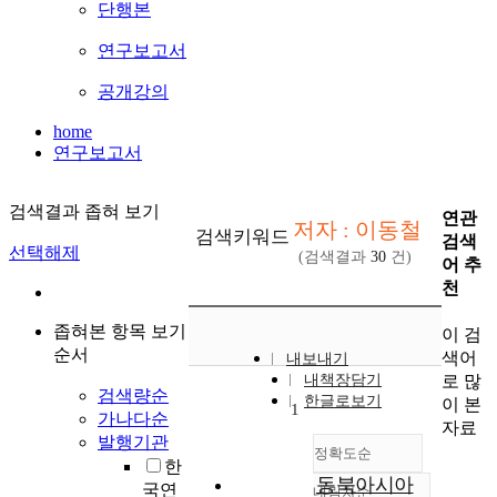
단행본
연구보고서
공개강의
home
연구보고서
검색결과 좁혀 보기
연관
저자 : 이동철
검색키워드
검색
선택해제
(검색결과
30
건)
어 추
천
좁혀본 항목 보기
이 검
순서
색어
내보내기
로 많
내책장담기
검색량순
한글로보기
이 본
1
가나다순
자료
발행기관
정확도순
한
동북아시아
국연
내림차순