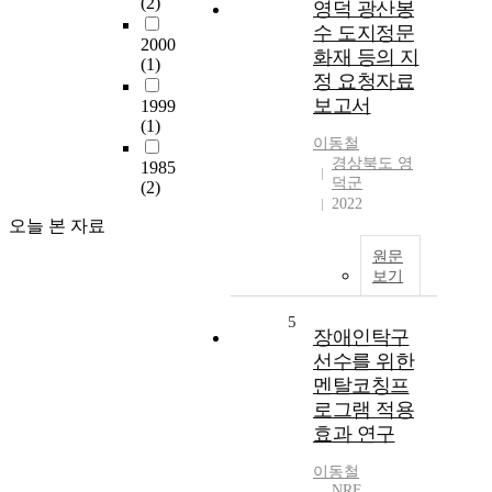
(2)
영덕 광산봉
수 도지정문
2000
화재 등의 지
(1)
정 요청자료
보고서
1999
(1)
이동철
경상북도 영
1985
덕군
(2)
2022
오늘 본 자료
원문
보기
5
장애인탁구
선수를 위한
멘탈코칭프
로그램 적용
효과 연구
이동철
NRF