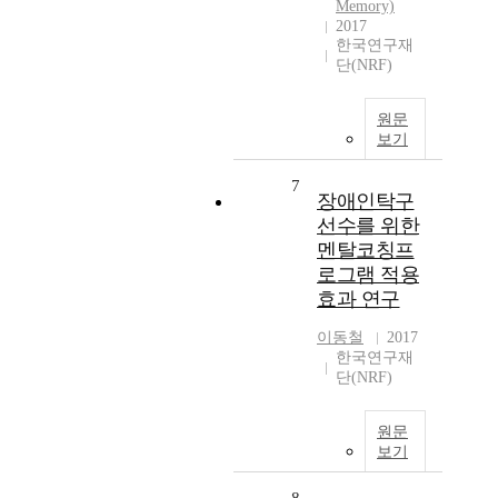
Memory)
2017
한국연구재
단(NRF)
원문
보기
7
장애인탁구
선수를 위한
멘탈코칭프
로그램 적용
효과 연구
이동철
2017
한국연구재
단(NRF)
원문
보기