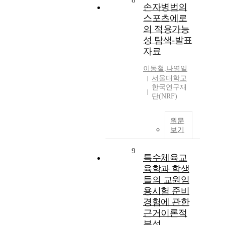
8
손자병법의
스포츠에로
의 적용가능
성 탐색-발표
자료
이동철
,
나영일
서울대학교
한국연구재
단(NRF)
원문
보기
9
특수체육교
육학과 학생
들의 교원임
용시험 준비
경험에 관한
근거이론적
분석