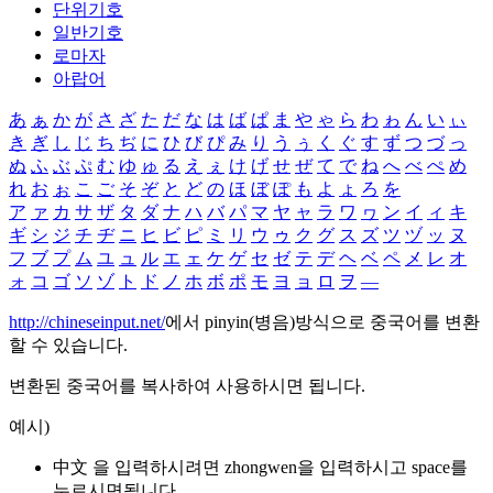
단위기호
일반기호
로마자
아랍어
あ
ぁ
か
が
さ
ざ
た
だ
な
は
ば
ぱ
ま
や
ゃ
ら
わ
ゎ
ん
い
ぃ
き
ぎ
し
じ
ち
ぢ
に
ひ
び
ぴ
み
り
う
ぅ
く
ぐ
す
ず
つ
づ
っ
ぬ
ふ
ぶ
ぷ
む
ゆ
ゅ
る
え
ぇ
け
げ
せ
ぜ
て
で
ね
へ
べ
ぺ
め
れ
お
ぉ
こ
ご
そ
ぞ
と
ど
の
ほ
ぼ
ぽ
も
よ
ょ
ろ
を
ア
ァ
カ
サ
ザ
タ
ダ
ナ
ハ
バ
パ
マ
ヤ
ャ
ラ
ワ
ヮ
ン
イ
ィ
キ
ギ
シ
ジ
チ
ヂ
ニ
ヒ
ビ
ピ
ミ
リ
ウ
ゥ
ク
グ
ス
ズ
ツ
ヅ
ッ
ヌ
フ
ブ
プ
ム
ユ
ュ
ル
エ
ェ
ケ
ゲ
セ
ゼ
テ
デ
ヘ
ベ
ペ
メ
レ
オ
ォ
コ
ゴ
ソ
ゾ
ト
ド
ノ
ホ
ボ
ポ
モ
ヨ
ョ
ロ
ヲ
―
http://chineseinput.net/
에서 pinyin(병음)방식으로 중국어를 변환
할 수 있습니다.
변환된 중국어를 복사하여 사용하시면 됩니다.
예시)
中文 을 입력하시려면
zhongwen
을 입력하시고 space를
누르시면됩니다.