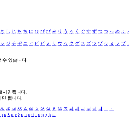
ぎ
し
じ
ち
ぢ
に
ひ
び
ぴ
み
り
う
ぅ
く
ぐ
す
ず
つ
づ
っ
ぬ
ふ
シ
ジ
チ
ヂ
ニ
ヒ
ビ
ピ
ミ
リ
ウ
ゥ
ク
グ
ス
ズ
ツ
ヅ
ッ
ヌ
フ
ブ
할 수 있습니다.
누르시면됩니다.
시면 됩니다.
ㅻ
ㅼ
ㅽ
ㅾ
ㅿ
ㆀ
ㆁ
ㆂ
ㆃ
ㆄ
ㆅ
ㆆ
ㆇ
ㆈ
ㆉ
ㆊ
ㆋ
ㆌ
ㆍ
ㆎ
θ
ι
κ
λ
μ
ν
ξ
ο
π
ρ
σ
τ
υ
φ
χ
ψ
ω