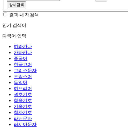
상세검색
결과 내 재검색
인기 검색어
다국어 입력
히라가나
가타카나
중국어
한글고어
그리스문자
프랑스어
독일어
히브리어
괄호기호
학술기호
기술기호
첨자기호
라틴문자
러시아문자