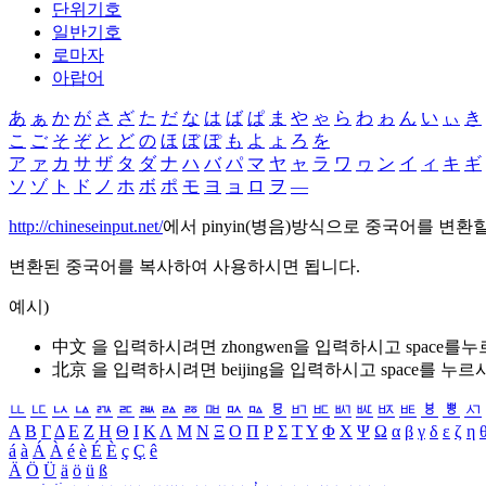
단위기호
일반기호
로마자
아랍어
あ
ぁ
か
が
さ
ざ
た
だ
な
は
ば
ぱ
ま
や
ゃ
ら
わ
ゎ
ん
い
ぃ
き
こ
ご
そ
ぞ
と
ど
の
ほ
ぼ
ぽ
も
よ
ょ
ろ
を
ア
ァ
カ
サ
ザ
タ
ダ
ナ
ハ
バ
パ
マ
ヤ
ャ
ラ
ワ
ヮ
ン
イ
ィ
キ
ギ
ソ
ゾ
ト
ド
ノ
ホ
ボ
ポ
モ
ヨ
ョ
ロ
ヲ
―
http://chineseinput.net/
에서 pinyin(병음)방식으로 중국어를 변환
변환된 중국어를 복사하여 사용하시면 됩니다.
예시)
中文 을 입력하시려면
zhongwen
을 입력하시고 space를
北京 을 입력하시려면
beijing
을 입력하시고 space를 누르
ㅥ
ㅦ
ㅧ
ㅨ
ㅩ
ㅪ
ㅫ
ㅬ
ㅭ
ㅮ
ㅯ
ㅰ
ㅱ
ㅲ
ㅳ
ㅴ
ㅵ
ㅶ
ㅷ
ㅸ
ㅹ
ㅺ
Α
Β
Γ
Δ
Ε
Ζ
Η
Θ
Ι
Κ
Λ
Μ
Ν
Ξ
Ο
Π
Ρ
Σ
Τ
Υ
Φ
Χ
Ψ
Ω
α
β
γ
δ
ε
ζ
η
á
à
Á
À
é
è
É
È
ç
Ç
ê
Ä
Ö
Ü
ä
ö
ü
ß