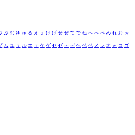
ぶ
ぷ
む
ゆ
ゅ
る
え
ぇ
け
げ
せ
ぜ
て
で
ね
へ
べ
ぺ
め
れ
お
ぉ
プ
ム
ユ
ュ
ル
エ
ェ
ケ
ゲ
セ
ゼ
テ
デ
ヘ
ベ
ペ
メ
レ
オ
ォ
コ
ゴ