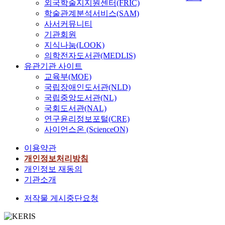
외국학술지지원센터(FRIC)
c
학술관계분석서비스(SAM)
t
사서커뮤니티
r
기관회원
a
지식나눔(LOOK)
s
의학전자도서관(MEDLIS)
h
유관기관 사이트
,
교육부(MOE)
e
국립장애인도서관(NLD)
s
국립중앙도서관(NL)
p
e
국회도서관(NAL)
c
연구윤리정보포털(CRE)
i
사이언스온 (ScienceON)
a
이용약관
l
l
개인정보처리방침
y
개인정보 재동의
p
기관소개
o
저작물 게시중단요청
l
y
e