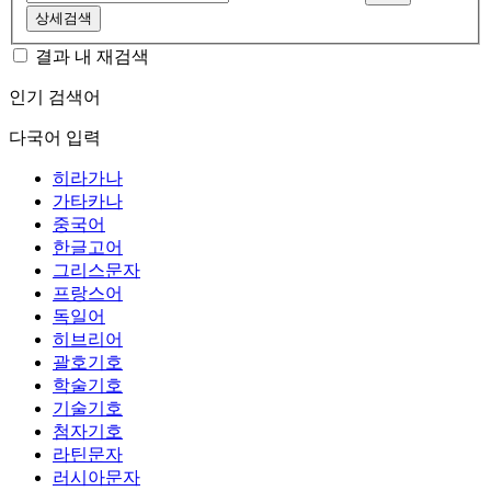
상세검색
결과 내 재검색
인기 검색어
다국어 입력
히라가나
가타카나
중국어
한글고어
그리스문자
프랑스어
독일어
히브리어
괄호기호
학술기호
기술기호
첨자기호
라틴문자
러시아문자