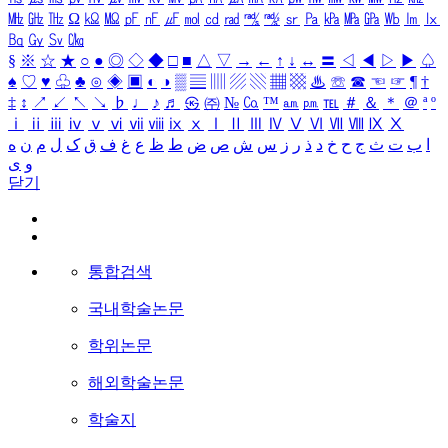
㎒
㎓
㎔
Ω
㏀
㏁
㎊
㎋
㎌
㏖
㏅
㎭
㎮
㎯
㏛
㎩
㎪
㎫
㎬
㏝
㏐
㏓
㏃
㏉
㏜
㏆
§
※
☆
★
○
●
◎
◇
◆
□
■
△
▽
→
←
↑
↓
↔
〓
◁
◀
▷
▶
♤
♠
♡
♥
♧
♣
⊙
◈
▣
◐
◑
▒
▤
▥
▨
▧
▦
▩
♨
☏
☎
☜
☞
¶
†
‡
↕
↗
↙
↖
↘
♭
♩
♪
♬
㉿
㈜
№
㏇
™
㏂
㏘
℡
＃
＆
＊
＠
ª
º
ⅰ
ⅱ
ⅲ
ⅳ
ⅴ
ⅵ
ⅶ
ⅷ
ⅸ
ⅹ
Ⅰ
Ⅱ
Ⅲ
Ⅳ
Ⅴ
Ⅵ
Ⅶ
Ⅷ
Ⅸ
Ⅹ
ا
ب
ت
ث
ج
ح
خ
د
ذ
ر
ز
س
ش
ص
ض
ط
ظ
ع
غ
ف
ق
ک
ل
م
ن
ه
و
ی
닫기
통합검색
국내학술논문
학위논문
해외학술논문
학술지