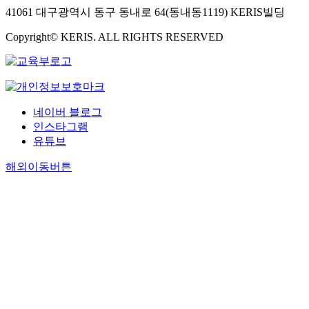
t
41061 대구광역시 동구 동내로 64(동내동1119) KERIS빌딩
h
y
Copyright© KERIS. ALL RIGHTS RESERVED
l
e
n
e
t
네이버 블로그
e
인스타그램
r
유튜브
e
p
해외이동버튼
h
t
h
a
l
a
t
e
(
P
E