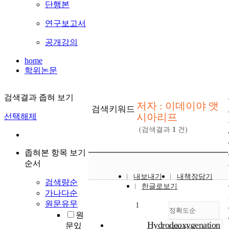
단행본
연구보고서
공개강의
home
학위논문
검색결과 좁혀 보기
저자 : 이데이야 앳
검색키워드
시아리프
선택해제
(검색결과
1
건)
좁혀본 항목 보기
순서
내보내기
내책장담기
검색량순
한글로보기
가나다순
원문유무
1
정확도순
원
Hydrodeoxygenation
문있
내림차순