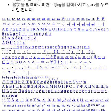
北京 을 입력하시려면
beijing
을 입력하시고 space를 누르
시면 됩니다.
ㅥ
ㅦ
ㅧ
ㅨ
ㅩ
ㅪ
ㅫ
ㅬ
ㅭ
ㅮ
ㅯ
ㅰ
ㅱ
ㅲ
ㅳ
ㅴ
ㅵ
ㅶ
ㅷ
ㅸ
ㅹ
ㅺ
ㅻ
ㅼ
ㅽ
ㅾ
ㅿ
ㆀ
ㆁ
ㆂ
ㆃ
ㆄ
ㆅ
ㆆ
ㆇ
ㆈ
ㆉ
ㆊ
ㆋ
ㆌ
ㆍ
ㆎ
Α
Β
Γ
Δ
Ε
Ζ
Η
Θ
Ι
Κ
Λ
Μ
Ν
Ξ
Ο
Π
Ρ
Σ
Τ
Υ
Φ
Χ
Ψ
Ω
α
β
γ
δ
ε
ζ
η
θ
ι
κ
λ
μ
ν
ξ
ο
π
ρ
σ
τ
υ
φ
χ
ψ
ω
á
à
Á
À
é
è
É
È
ç
Ç
ê
Ä
Ö
Ü
ä
ö
ü
ß
ְ
ֳ
ֲ
ֱ
ָ
ַ
ֵ
ֶ
ִ
ֹ
ּ
ֻ
ׂ
ׁ
ּ
ב
ה
נ
מ
צ
ת
ץ
ש
ד
ג
כ
ע
י
ח
ל
ך
ף
ק
ר
א
ט
ו
ן
ם
פ
‘
’
“
”
〔
〕
〈
〉
「
」
『
』
【
】
＂
（
）
［
］
｛
｝
±
×
÷
≠
≤
≥
∞
∴
♂
♀
∠
⊥
⌒
∂
∇
≡
≒
≪
≫
√
∽
∝
∵
∫
∬
∈
∋
⊆
⊇
⊂
⊃
∪
∩
∧
∨
￢
⇒
⇔
∀
∃
∮
∑
∏
＋
－
＜
＝
＞
、
。
·
‥
…
¨
〃
―
∥
＼
∼
´
～
ˇ
˘
˝
˚
˙
¸
˛
¡
¿
ː
！
＇
，
．
／
：
；
？
＾
＿
｀
｜
½
⅓
⅔
¼
¾
⅛
⅜
⅝
⅞
¹
²
³
⁴
ⁿ
₁
₂
₃
₄
Æ
Ð
Ħ
Ĳ
Ł
Ø
Œ
Þ
Ŧ
Ŋ
æ
đ
ð
ħ
ı
ĳ
ĸ
ŀ
ł
ø
œ
ß
þ
ŧ
ŋ
ŉ
А
Б
В
Г
Д
Е
Ё
Ж
З
И
Й
К
Л
М
Н
О
П
Р
С
Т
У
Ф
Х
Ц
Ч
Ш
Щ
Ъ
Ы
Ь
Э
Ю
Я
а
б
в
г
д
е
ё
ж
з
и
й
к
л
м
н
о
п
р
с
т
у
ф
х
ц
ч
ш
щ
ъ
ы
ь
э
ю
я
′
″
℃
Å
￠
￡
￥
¤
℉
‰
＄
％
Ｆ
￦
㎕
㎖
㎗
ℓ
㎘
㏄
㎣
㎤
㎥
㎦
㎙
㎚
㎛
㎜
㎝
㎞
㎟
㎠
㎡
㎢
㏊
㎍
㎎
㎏
㏏
㎈
㎉
㏈
㎧
㎨
㎰
㎱
㎲
㎳
㎴
㎵
㎶
㎷
㎸
㎹
㎀
㎁
㎂
㎃
㎄
㎺
㎻
㎽
㎾
㎿
㎐
㎑