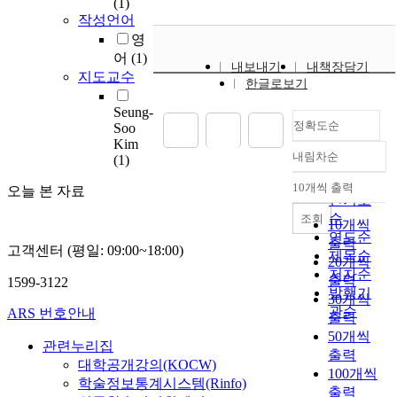
r
(1)
작성언어
l
d
영
w
어
(1)
내보내기
내책장담기
i
지도교수
한글로보기
d
e
Seung-
정확도순
i
Soo
Kim
n
내림차순
(1)
c
정확도
r
순
10개씩 출력
오늘 본 자료
내림차순
e
인기도
a
순
조회
10개씩
s
연도순
출력
고객센터 (평일: 09:00~18:00)
e
제목순
20개씩
o
저자순
출력
1599-3122
f
발행기
30개씩
p
관순
ARS 번호안내
출력
l
50개씩
a
관련누리집
출력
s
대학공개강의(KOCW)
100개씩
t
학술정보통계시스템(Rinfo)
출력
i