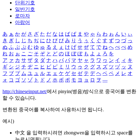
단위기호
일반기호
로마자
아랍어
あ
ぁ
か
が
さ
ざ
た
だ
な
は
ば
ぱ
ま
や
ゃ
ら
わ
ゎ
ん
い
ぃ
き
ぎ
し
じ
ち
ぢ
に
ひ
び
ぴ
み
り
う
ぅ
く
ぐ
す
ず
つ
づ
っ
ぬ
ふ
ぶ
ぷ
む
ゆ
ゅ
る
え
ぇ
け
げ
せ
ぜ
て
で
ね
へ
べ
ぺ
め
れ
お
ぉ
こ
ご
そ
ぞ
と
ど
の
ほ
ぼ
ぽ
も
よ
ょ
ろ
を
ア
ァ
カ
サ
ザ
タ
ダ
ナ
ハ
バ
パ
マ
ヤ
ャ
ラ
ワ
ヮ
ン
イ
ィ
キ
ギ
シ
ジ
チ
ヂ
ニ
ヒ
ビ
ピ
ミ
リ
ウ
ゥ
ク
グ
ス
ズ
ツ
ヅ
ッ
ヌ
フ
ブ
プ
ム
ユ
ュ
ル
エ
ェ
ケ
ゲ
セ
ゼ
テ
デ
ヘ
ベ
ペ
メ
レ
オ
ォ
コ
ゴ
ソ
ゾ
ト
ド
ノ
ホ
ボ
ポ
モ
ヨ
ョ
ロ
ヲ
―
http://chineseinput.net/
에서 pinyin(병음)방식으로 중국어를 변환
할 수 있습니다.
변환된 중국어를 복사하여 사용하시면 됩니다.
예시)
中文 을 입력하시려면
zhongwen
을 입력하시고 space를
누르시면됩니다.