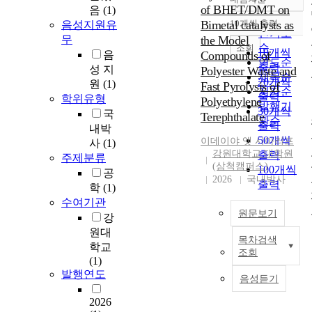
정확도
of BHET/DMT on
음
(1)
순
Bimetal catalysts as
10개씩 출력
음성지원유
내림차순
인기도
무
the Model
순
조회
10개씩
음
Compounds of
연도순
출력
성 지
Polyester Waste and
제목순
20개씩
원
(1)
Fast Pyrolysis of
저자순
출력
학위유형
Polyethylene
발행기
30개씩
국
Terephthalate
관순
출력
내박
50개씩
이데이야
앳
시아리프
사
(1)
강원대학교 대학원
출력
주제분류
(삼척캠퍼스)
100개씩
공
2026
국내박사
출력
학
(1)
수여기관
원문보기
강
원대
목차검색
T
학교
조회
h
(1)
e
발행연도
음성듣기
w
o
2026