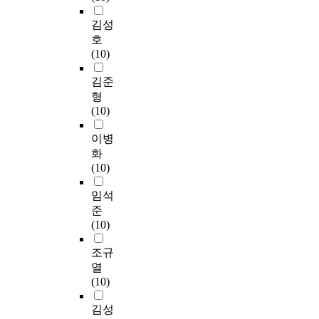
김성
호
(10)
김준
형
(10)
이병
화
(10)
임석
준
(10)
조규
열
(10)
김성