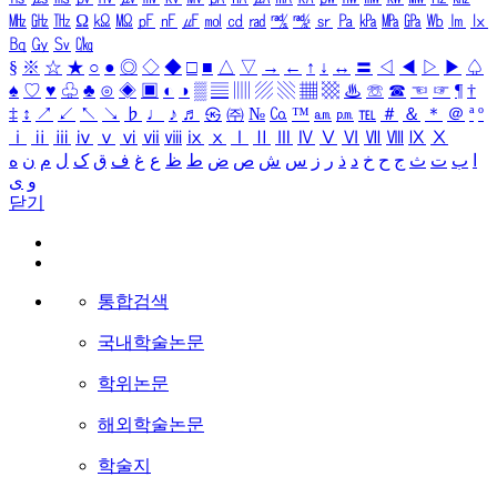
㎒
㎓
㎔
Ω
㏀
㏁
㎊
㎋
㎌
㏖
㏅
㎭
㎮
㎯
㏛
㎩
㎪
㎫
㎬
㏝
㏐
㏓
㏃
㏉
㏜
㏆
§
※
☆
★
○
●
◎
◇
◆
□
■
△
▽
→
←
↑
↓
↔
〓
◁
◀
▷
▶
♤
♠
♡
♥
♧
♣
⊙
◈
▣
◐
◑
▒
▤
▥
▨
▧
▦
▩
♨
☏
☎
☜
☞
¶
†
‡
↕
↗
↙
↖
↘
♭
♩
♪
♬
㉿
㈜
№
㏇
™
㏂
㏘
℡
＃
＆
＊
＠
ª
º
ⅰ
ⅱ
ⅲ
ⅳ
ⅴ
ⅵ
ⅶ
ⅷ
ⅸ
ⅹ
Ⅰ
Ⅱ
Ⅲ
Ⅳ
Ⅴ
Ⅵ
Ⅶ
Ⅷ
Ⅸ
Ⅹ
ا
ب
ت
ث
ج
ح
خ
د
ذ
ر
ز
س
ش
ص
ض
ط
ظ
ع
غ
ف
ق
ک
ل
م
ن
ه
و
ی
닫기
통합검색
국내학술논문
학위논문
해외학술논문
학술지