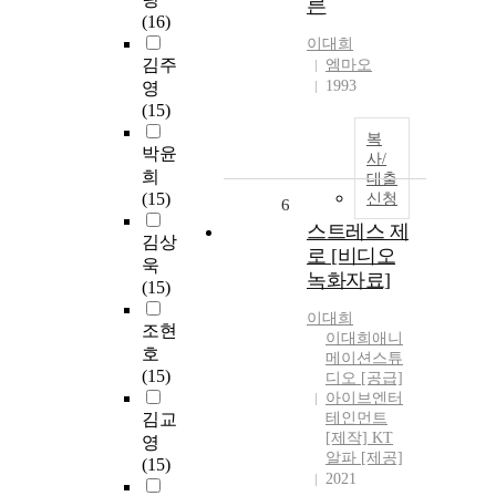
른
(16)
이대희
김주
엠마오
1993
영
(15)
복
박윤
사/
희
대출
(15)
신청
6
스트레스 제
김상
로 [비디오
욱
녹화자료]
(15)
이대희
조현
이대희애니
호
메이션스튜
(15)
디오 [공급]
아이브엔터
김교
테인먼트
[제작] KT
영
알파 [제공]
(15)
2021