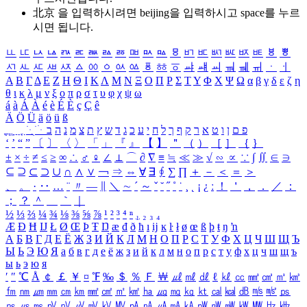
北京 을 입력하시려면
beijing
을 입력하시고 space를 누르
시면 됩니다.
ㅥ
ㅦ
ㅧ
ㅨ
ㅩ
ㅪ
ㅫ
ㅬ
ㅭ
ㅮ
ㅯ
ㅰ
ㅱ
ㅲ
ㅳ
ㅴ
ㅵ
ㅶ
ㅷ
ㅸ
ㅹ
ㅺ
ㅻ
ㅼ
ㅽ
ㅾ
ㅿ
ㆀ
ㆁ
ㆂ
ㆃ
ㆄ
ㆅ
ㆆ
ㆇ
ㆈ
ㆉ
ㆊ
ㆋ
ㆌ
ㆍ
ㆎ
Α
Β
Γ
Δ
Ε
Ζ
Η
Θ
Ι
Κ
Λ
Μ
Ν
Ξ
Ο
Π
Ρ
Σ
Τ
Υ
Φ
Χ
Ψ
Ω
α
β
γ
δ
ε
ζ
η
θ
ι
κ
λ
μ
ν
ξ
ο
π
ρ
σ
τ
υ
φ
χ
ψ
ω
á
à
Á
À
é
è
É
È
ç
Ç
ê
Ä
Ö
Ü
ä
ö
ü
ß
ְ
ֳ
ֲ
ֱ
ָ
ַ
ֵ
ֶ
ִ
ֹ
ּ
ֻ
ׂ
ׁ
ּ
ב
ה
נ
מ
צ
ת
ץ
ש
ד
ג
כ
ע
י
ח
ל
ך
ף
ק
ר
א
ט
ו
ן
ם
פ
‘
’
“
”
〔
〕
〈
〉
「
」
『
』
【
】
＂
（
）
［
］
｛
｝
±
×
÷
≠
≤
≥
∞
∴
♂
♀
∠
⊥
⌒
∂
∇
≡
≒
≪
≫
√
∽
∝
∵
∫
∬
∈
∋
⊆
⊇
⊂
⊃
∪
∩
∧
∨
￢
⇒
⇔
∀
∃
∮
∑
∏
＋
－
＜
＝
＞
、
。
·
‥
…
¨
〃
―
∥
＼
∼
´
～
ˇ
˘
˝
˚
˙
¸
˛
¡
¿
ː
！
＇
，
．
／
：
；
？
＾
＿
｀
｜
½
⅓
⅔
¼
¾
⅛
⅜
⅝
⅞
¹
²
³
⁴
ⁿ
₁
₂
₃
₄
Æ
Ð
Ħ
Ĳ
Ł
Ø
Œ
Þ
Ŧ
Ŋ
æ
đ
ð
ħ
ı
ĳ
ĸ
ŀ
ł
ø
œ
ß
þ
ŧ
ŋ
ŉ
А
Б
В
Г
Д
Е
Ё
Ж
З
И
Й
К
Л
М
Н
О
П
Р
С
Т
У
Ф
Х
Ц
Ч
Ш
Щ
Ъ
Ы
Ь
Э
Ю
Я
а
б
в
г
д
е
ё
ж
з
и
й
к
л
м
н
о
п
р
с
т
у
ф
х
ц
ч
ш
щ
ъ
ы
ь
э
ю
я
′
″
℃
Å
￠
￡
￥
¤
℉
‰
＄
％
Ｆ
￦
㎕
㎖
㎗
ℓ
㎘
㏄
㎣
㎤
㎥
㎦
㎙
㎚
㎛
㎜
㎝
㎞
㎟
㎠
㎡
㎢
㏊
㎍
㎎
㎏
㏏
㎈
㎉
㏈
㎧
㎨
㎰
㎱
㎲
㎳
㎴
㎵
㎶
㎷
㎸
㎹
㎀
㎁
㎂
㎃
㎄
㎺
㎻
㎽
㎾
㎿
㎐
㎑