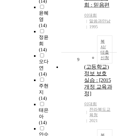
(14)
희 : 믿음편
윤혜
이대희
영
말씀과만남
(14)
1995
정윤
복
희
사/
(14)
대출
신청
9
오다
(고등학교)
연
정보 보호
(14)
실습 : [2015
주현
개정 교육과
지
정]
(14)
이대희
전라북도교
태은
육청
아
2021
(14)
안수
복