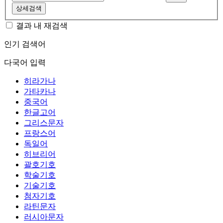
상세검색
결과 내 재검색
인기 검색어
다국어 입력
히라가나
가타카나
중국어
한글고어
그리스문자
프랑스어
독일어
히브리어
괄호기호
학술기호
기술기호
첨자기호
라틴문자
러시아문자