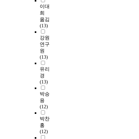
이대
희
옮김
(13)
강원
연구
원
(13)
유리
경
(13)
박승
용
(12)
박찬
홍
(12)