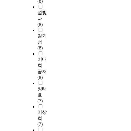
(8)
설빛
나
(8)
길기
범
(8)
이대
희
공저
(8)
정태
호
(7)
이상
희
(7)