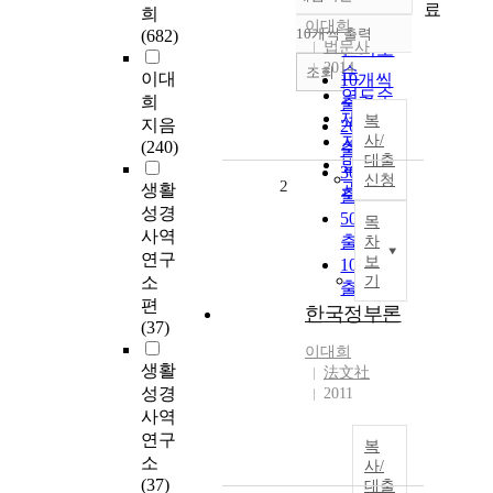
정확도
료
희
순
이대희
10개씩 출력
(682)
내림차순
법문사
인기도
2014
순
조회
이대
10개씩
연도순
희
출력
제목순
복
지음
20개씩
저자순
사/
(240)
출력
대출
발행기
30개씩
신청
2
관순
생활
출력
성경
50개씩
목
사역
출력
차
연구
보
100개씩
소
기
출력
편
한국정부론
(37)
이대희
생활
法文社
성경
2011
사역
연구
복
소
사/
(37)
대출