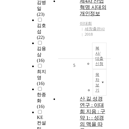
제4차 산업
김병
혁명 시대의
일
개인정보
(23)
이대희
김호
세창출판사
섭
2018
(22)
김용
복
사/
삼
대출
(16)
신청
5
최지
목
영
차
(16)
보
기
한종
산 길 성경
화
연구 : 이대
(16)
희 지음 : 구
KE
약 1: : 성경
컨설
의 맥을 따
팅