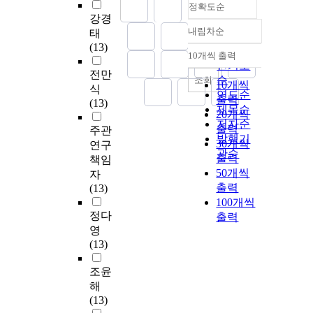
정확도순
강경
내림차순
태
정확도
(13)
순
10개씩 출력
내림차순
인기도
전만
순
조회
10개씩
식
연도순
출력
(13)
제목순
20개씩
저자순
출력
주관
발행기
30개씩
연구
관순
출력
책임
50개씩
자
출력
(13)
100개씩
정다
출력
영
(13)
조윤
해
(13)