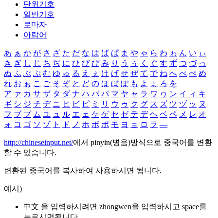
단위기호
일반기호
로마자
아랍어
あ
ぁ
か
が
さ
ざ
た
だ
な
は
ば
ぱ
ま
や
ゃ
ら
わ
ゎ
ん
い
ぃ
き
ぎ
し
じ
ち
ぢ
に
ひ
び
ぴ
み
り
う
ぅ
く
ぐ
す
ず
つ
づ
っ
ぬ
ふ
ぶ
ぷ
む
ゆ
ゅ
る
え
ぇ
け
げ
せ
ぜ
て
で
ね
へ
べ
ぺ
め
れ
お
ぉ
こ
ご
そ
ぞ
と
ど
の
ほ
ぼ
ぽ
も
よ
ょ
ろ
を
ア
ァ
カ
サ
ザ
タ
ダ
ナ
ハ
バ
パ
マ
ヤ
ャ
ラ
ワ
ヮ
ン
イ
ィ
キ
ギ
シ
ジ
チ
ヂ
ニ
ヒ
ビ
ピ
ミ
リ
ウ
ゥ
ク
グ
ス
ズ
ツ
ヅ
ッ
ヌ
フ
ブ
プ
ム
ユ
ュ
ル
エ
ェ
ケ
ゲ
セ
ゼ
テ
デ
ヘ
ベ
ペ
メ
レ
オ
ォ
コ
ゴ
ソ
ゾ
ト
ド
ノ
ホ
ボ
ポ
モ
ヨ
ョ
ロ
ヲ
―
http://chineseinput.net/
에서 pinyin(병음)방식으로 중국어를 변환
할 수 있습니다.
변환된 중국어를 복사하여 사용하시면 됩니다.
예시)
中文 을 입력하시려면
zhongwen
을 입력하시고 space를
누르시면됩니다.