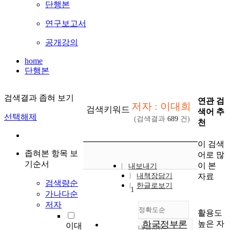
단행본
연구보고서
공개강의
home
단행본
검색결과 좁혀 보기
연관 검
저자 : 이대희
검색키워드
색어 추
선택해제
(검색결과
689
건)
천
이 검색
좁혀본 항목 보
어로 많
기순서
이 본
내보내기
자료
내책장담기
검색량순
한글로보기
1
가나다순
저자
정확도순
활용도
높은 자
한국정부론
이대
내림차순