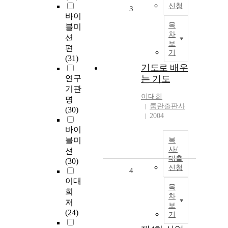
신청
3
바이
목
블미
차
션
보
편
기
(31)
기도로 배우
연구
는 기도
기관
이대희
명
쿰란출판사
(30)
2004
바이
블미
복
사/
션
대출
(30)
신청
4
이대
목
희
차
저
보
(24)
기