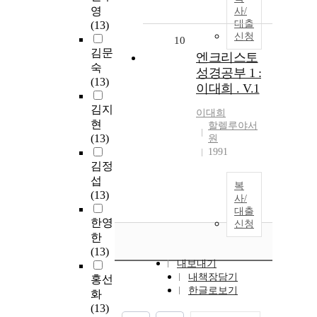
영
사/
대출
(13)
신청
10
김문
엔크리스토
숙
성경공부 1 :
(13)
이대희 . V.1
김지
이대희
현
할렐루야서
(13)
원
1991
김정
섭
복
(13)
사/
대출
한영
신청
한
(13)
내보내기
내책장담기
홍선
한글로보기
화
(13)