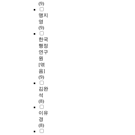
(9)
맹지
영
(9)
한국
행정
연구
원
[엮
음]
(9)
김완
석
(8)
이유
경
(8)