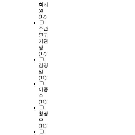
최지
원
(12)
주관
연구
기관
명
(12)
김영
일
(11)
이종
수
(11)
황영
주
(11)