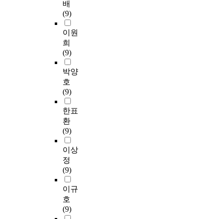
배
(9)
이원
희
(9)
박양
호
(9)
한표
환
(9)
이상
정
(9)
이규
호
(9)