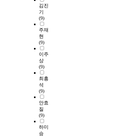
김진
기
(9)
주재
현
(9)
이주
상
(9)
최흥
석
(9)
안효
질
(9)
하미
승