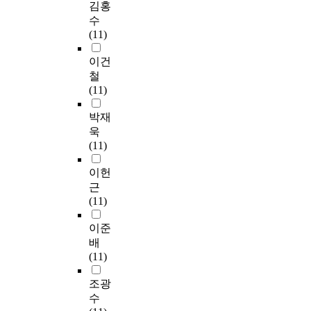
김홍
수
(11)
이건
철
(11)
박재
욱
(11)
이헌
근
(11)
이준
배
(11)
조광
수