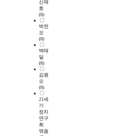
신재
호
(8)
박천
오
(8)
박태
일
(8)
김원
오
(8)
21세
기
정치
연구
회
엮음