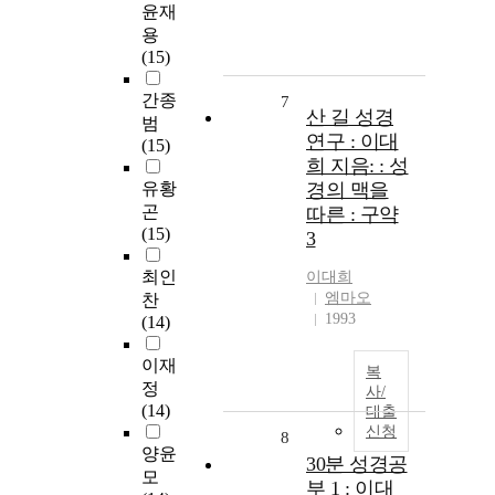
윤재
용
(15)
간종
7
산 길 성경
범
연구 : 이대
(15)
희 지음: : 성
유황
경의 맥을
곤
따른 : 구약
(15)
3
최인
이대희
엠마오
찬
1993
(14)
이재
복
정
사/
(14)
대출
신청
8
양윤
30분 성경공
모
부 1 : 이대