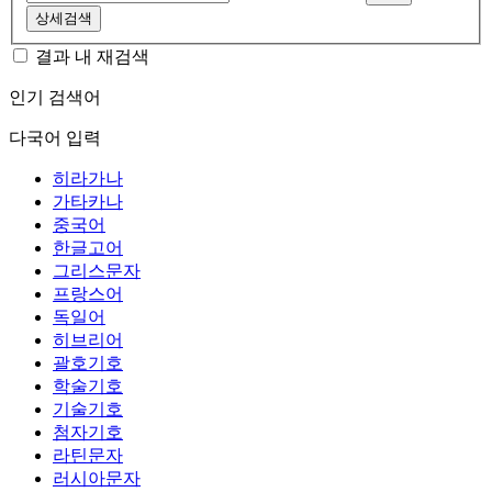
상세검색
결과 내 재검색
인기 검색어
다국어 입력
히라가나
가타카나
중국어
한글고어
그리스문자
프랑스어
독일어
히브리어
괄호기호
학술기호
기술기호
첨자기호
라틴문자
러시아문자