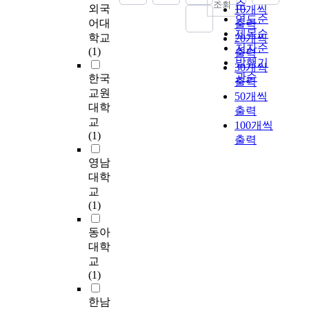
a
사
순
e
조회
도
n
i
외국
10개씩
성
에
n
항
o
연도순
사
o
b
어대
출력
을
나
u
에
b
,
제목순
l
u
학교
20개씩
조
타
f
따
j
전
저자순
o
t
(1)
출력
기
나
a
라
e
도
g
발행기
e
30개씩
에
는
c
결
c
사
i
관순
d
한국
출력
회
교
t
정
t
)
c
d
교원
50개씩
복
사
u
화
i
과
a
e
대학
함
문
출력
r
과
v
교
l
n
교
과
화
100개씩
e
정
e
회
l
i
(1)
동
의
출력
d
을
s
학
e
a
시
특
u
진
교
v
l
영남
에
성
s
행
o
교
e
o
대학
토
을
i
하
f
사
l
f
교
사
규
n
였
t
1
.
s
(1)
유
명
g
다
h
2
A
e
출
하
K
.
e
4
s
r
동아
을
였
o
모
p
명
a
v
대학
방
다
r
든
r
(
r
i
교
지
.
e
시
e
중
e
c
(1)
하
조
a
편
s
고
s
e
고
사
n
에
e
등
u
)
한남
경
장
w
대
n
부