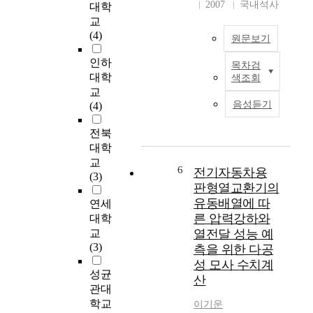
곡
2007
국내석사
로
대학
관
야
의
청
교
된
토
영
소
(4)
서
원문보기
양
향
년
비
유
을
들
인하
스
목차검
실
본
알
을
대학
들
색조회
을
연
아
대
교
이
방
구
보
하
음성듣기
(4)
인
지
는
는
는
터
하
실
것
교
전북
넷
고
업
이
회
대학
을
,
계
다
의
통
교
경
고
6
전기자동차용
.
지
해
(3)
관
등
판형열교환기의
도
손
미
학
자
유동배열에 따
연세
쉽
를
교
재
(
른 압력강하와
게
대학
조
교
료
목
사
교
열전달 성능 예
기
사
및
사
용
(3)
측을 위한 다공
에
들
방
,
할
성 모사 수치계
회
의
법
강
수
성균
산
복
일
:
도
있
관대
시
상
변
사
는
학교
이기운
킬
행
연
,