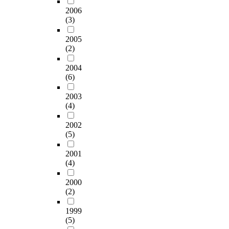
d
t
에
e
S
는
동
2006
e
결
i
대
v
서
(3)
방
교
c
과
o
하
e
버
안
과
r
:
n
여
l
,
2005
이
중
e
재
f
조
o
N
(2)
모
심
a
료
o
사
p
T
색
및
s
는
r
해
m
P
2004
되
전
e
실
t
보
e
(6)
서
어
문
d
리
h
았
n
버
야
․
t
콘
e
다
2003
t
,
도
인
i
복
(4)
p
.
s
I
로
문
m
제
r
연
t
o
건
교
e
2002
법
e
구
r
T
설
과
(5)
d
에
s
의
a
기
이
중
e
서
s
결
t
기
환
심
2001
p
변
u
과
e
등
(4)
경
의
e
연
r
교
g
을
에
공
n
적
e
회
y
악
2000
대
동
d
합
d
의
,
용
(2)
한
체
e
도
r
청
w
한
부
성
n
에
o
소
i
다
1999
정
)
t
유
p
년
t
(5)
.
적
에
l
의
상