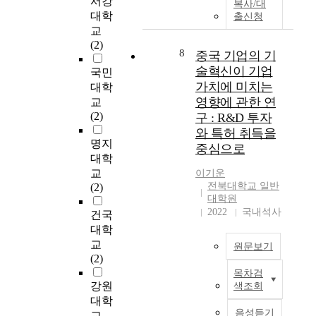
서강
신
로
복사/대
대
n
설
하
대학
설
수
출신청
주
g
문
게
교
및
행
를
e
조
사
(2)
확
된
스
r
사
8
용
중국 기업의 기
장
질
캔
i
하
할
술혁신이 기업
국민
공
적
하
s
여
수
가치에 미치는
대학
사
연
여
a
상
있
영향에 관한 연
로
구
교
부
n
담
게
인
이
(2)
구 : R&D 투자
분
i
현
되
해
다
와 특허 취득을
결
m
황
었
명지
비
.
중심으로
정
p
을
지
탈
이
대학
화
o
파
만
면
목
교
이기운
블
r
악
개
의
적
전북대학교 일반
(2)
록
t
하
인
대학원
수
을
과
a
고
정
2022
국내석사
가
위
건국
완
n
,
보
급
해
대학
전
t
상
,
증
,
교
결
원문보기
c
담
금
함
본
(2)
정
o
교
융
과
연
목차검
화
m
육
C
정
동
구
강원
색조회
블
p
현
h
보
시
는
대학
록
o
황
i
등
에
(
음성듣기
교