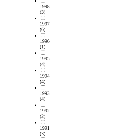
h
공
인
적
y
한
a
담
1998
t
격
견
용
a
영
(3)
n
의
e
자
해
되
s
향
d
활
c
입
를
는
s
1997
을
h
성
h
장
줄
내
(6)
i
미
e
화
n
에
일
용
m
치
a
를
o
서
수
을
1996
i
지
t
위
l
악
(1)
있
정
l
않
t
하
o
성
을
리
a
았
r
여
g
코
1995
것
분
r
지
a
다
i
드
(4)
이
석
p
만
n
음
c
배
다
하
a
,
s
과
a
포
1994
.
였
t
삼
f
같
l
(4)
를
일
다
t
중
e
이
i
통
반
.
e
스
r
제
1993
n
해
적
연
r
캔
(4)
p
안
n
좀
으
구
n
에
e
하
o
비
로
결
.
1992
서
r
였
v
P
도
과
(2)
p
유
f
다
a
C
로
로
H
의
o
첫
t
를
비
서
1991
o
한
r
째
i
수
(3)
탈
,
f
영
m
.
o
집