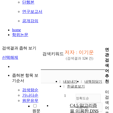
단행본
연구보고서
공개강의
home
학위논문
검색결과 좁혀 보기
연
저자 : 이기운
검색키워드
관
선택해제
(검색결과
124
건)
검
색
어
좁혀본 항목 보
추
기순서
천
내보내기
내책장담기
한글로보기
검색량순
이
가나다순
1
검
정확도순
원문유무
색
C4.5 알고리즘
내림차순
어
정확도
을 이용한 DNS
원문