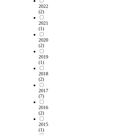
m
t
소
s
봇
다
한
s
2022
c
e
등
e
넷
.
적
(2)
f
o
x
의
p
(
이
응
e
r
c
상
r
B
러
태
2021
r
r
h
담
o
o
(1)
한
도
m
e
a
의
b
t
문
,
e
c
n
현
l
n
2020
제
교
n
t
g
황
e
e
(2)
에
사
t
i
e
을
m
t
대
전
e
o
r
살
s
)
2019
해
문
d
n
.
펴
,
(1)
을
서
성
a
을
I
보
C
이
도
,
n
수
n
았
2018
h
용
로
심
d
행
(2)
t
고
i
하
비
리
a
하
h
,
n
지
탈
적
g
2017
였
e
상
a
만
면
보
(7)
e
다
담
h
D
을
상
d
.
p
교
a
R
보
성
2016
a
모
r
육
s
D
(2)
다
,
t
든
e
현
a
o
자
승
2
통
s
황
n
S
2015
연
진
5
계
e
파
n
공
(1)
친
지
℃
적
n
악
o
격