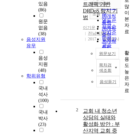
로
순
있음
트래픽 기반
10개씩 출력
내림차순
많
인기도
(86)
DRDoS 탐지 기
이
순
조회
10개씩
법
본
연도순
원문
출력
자
제목순
없음
이기운
20개씩
료
저자순
(38)
전남대학교
출력
발행기
음성지원
2017
국내석사
30개씩
관순
유무
출력
활
50개씩
원문보기
음성
용
출력
지원
도
목차검
100개씩
전
(48)
색조회
높
출력
세
학위유형
은
계
음성듣기
자
적
국내
료
으
석사
로
(100)
인
터
2
교회 내 청소년
국내
넷
상담의 실태와
박사
사
활성화 방안 : 부
(23)
용
산지역 교회 중
이