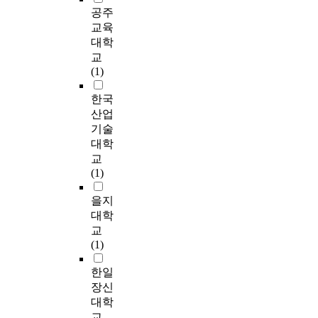
c
a
가
데
e
공주
e
w
대
o
l
하
,
c
d
교육
a
상
n
o
면
선
o
A
r
대학
으
t
f
,
행
n
N
r
로
교
i
s
공
연
t
O
a
한
(1)
n
e
법
구
e
V
n
것
u
r
마
로
n
A
g
한국
이
e
v
다
부
t
로
e
다
산업
d
i
다
터
s
분
m
.
기술
d
c
른
추
,
석
e
본
e
대학
e
녹
출
p
하
n
연
v
교
)
화
한
H
였
t
구
e
(1)
공
식
교
a
고
,
를
l
격
물
사
n
,
a
통
o
을지
모
들
문
d
F
n
하
p
대학
델
을
화
s
i
d
여
m
이
교
사
의
a
s
교
e
지
(1)
용
특
l
h
n
회
n
속
함
성
i
e
u
지
t
한일
적
으
(
n
r
m
도
o
으
장신
로
구
i
’
b
자
f
로
대학
써
성
t
s
e
들
t
증
교