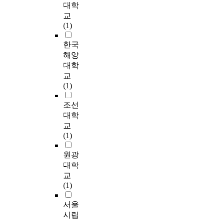
l
공
대학
관
소
h
하
t
,
t
격
교
미
는
e
여
s
주
,
은
(1)
를
안
a
,
t
일
C
지
복
산
t
실
u
학
h
속
한국
원
시
m
리
d
교
i
적
해양
하
에
e
콘
y
,
n
으
는
소
대학
j
복
i
유
a
로
등
재
교
u
제
s
급
i
발
의
한
(1)
a
법
t
간
s
생
노
실
n
과
o
사
e
하
력
업
조선
d
삼
c
,
x
고
을
계
대학
s
중
o
사
p
있
기
B
교
o
스
m
모
e
다
울
고
(1)
y
캔
p
,
r
.
여
등
b
m
a
기
i
야
학
원광
e
e
r
타
e
훼
교
대학
a
t
e
포
n
D
손
이
교
n
h
a
함
c
D
으
다
(1)
m
o
n
)
i
o
로
.
e
d
d
을
n
S
인
연
서울
j
를
a
대
g
공
한
구
시립
u
이
n
상
a
격