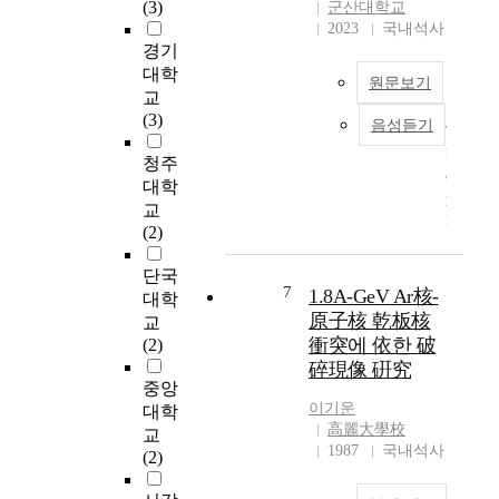
시
(3)
군산대학교
수
위
형
전
대
2023
국내석사
있
분
태
도
가
경기
다
석
에
사
되
대학
.
을
원문보기
따
,
었
교
현
통
라
사
다
(3)
재
한
음성듣기
직
T
모
.
국
교
선
h
,
인
청주
내
사
형
e
간
터
대학
에
문
태
p
사
넷
교
서
화
와
l
,
을
(2)
는
의
곡
a
주
이
각
특
선
t
일
용
단국
종
성
형
e
학
7
해
1.8A-GeV Ar核-
대학
국
을
태
h
교
다
原子核 乾板核
교
도
알
로
e
교
양
衝突에 依한 破
(2)
와
아
제
a
사
한
碎現像 硏究
고
보
작
t
)
서
중앙
속
려
된
e
를
비
이기운
대학
도
는
티
x
대
스
高麗大學校
교
로
목
타
c
상
를
1987
국내석사
(2)
등
적
늄
h
으
편
의
으
지
a
로
리