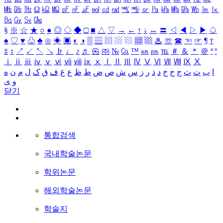
㎒
㎓
㎔
Ω
㏀
㏁
㎊
㎋
㎌
㏖
㏅
㎭
㎮
㎯
㏛
㎩
㎪
㎫
㎬
㏝
㏐
㏓
㏃
㏉
㏜
㏆
§
※
☆
★
○
●
◎
◇
◆
□
■
△
▽
→
←
↑
↓
↔
〓
◁
◀
▷
▶
♤
♠
♡
♥
♧
♣
⊙
◈
▣
◐
◑
▒
▤
▥
▨
▧
▦
▩
♨
☏
☎
☜
☞
¶
†
‡
↕
↗
↙
↖
↘
♭
♩
♪
♬
㉿
㈜
№
㏇
™
㏂
㏘
℡
＃
＆
＊
＠
ª
º
ⅰ
ⅱ
ⅲ
ⅳ
ⅴ
ⅵ
ⅶ
ⅷ
ⅸ
ⅹ
Ⅰ
Ⅱ
Ⅲ
Ⅳ
Ⅴ
Ⅵ
Ⅶ
Ⅷ
Ⅸ
Ⅹ
ا
ب
ت
ث
ج
ح
خ
د
ذ
ر
ز
س
ش
ص
ض
ط
ظ
ع
غ
ف
ق
ک
ل
م
ن
ه
و
ی
닫기
통합검색
국내학술논문
학위논문
해외학술논문
학술지