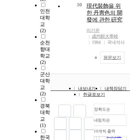
면
하
t
2
t
10
소
現代裝飾을 위
i
한
은
여
u
)
o
인천
지
s
한 丹靑色의 開
위
적
정
d
.
f
를
대학
a
협
發에 관한 硏究
절
리
y
부
e
정
교
c
적
한
하
,
분
l
하
(2)
c
이기운
인
공
였
w
결
e
고
成均館大學校
o
사
법
고
h
정
c
있
순천
1984
국내석사
m
이
으
,
e
화
t
는
향대
p
버
로
(
a
블
r
교
a
학교
공
원문보기
녹
2
t
록
i
회
n
(2)
격
화
)
d
은
c
의
i
중
하
교
o
절
v
교
군산
e
에
여
사
e
삭
e
역
d
대학
D
훼
들
n
가
h
자
b
교
D
내보내기
내책장담기
손
의
j
공
i
5
y
(2)
o
한글로보기
되
일
a
이
c
3
l
S
기
상
n
후
l
명
o
경북
(
이
적
정확도순
g
제
e
(
w
대학
d
전
교
w
조
s
목
t
i
교
내림차순
의
육
정확도
a
사
.
사
e
s
(1)
종
행
s
순
권
T
,
c
t
10개씩 출력
내림차순
다
위
m
인기도
고
h
강
h
한국
r
양
속