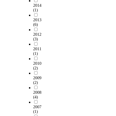
화
향
f
유
t
을
u
은
2014
적
성
o
의
s
통
n
(1)
인
이
,
r
성
t
하
c
터
고
입
7
은
u
여
2013
e
넷
생
시
0
신
(6)
d
상
d
에
태
위
d
뢰
y
담
a
노
적
주
a
2012
구
,
전
n
출
으
의
(3)
y
간
n
문
i
된
로
교
s
9
u
성
n
정
바
육
2011
,
5
m
을
n
상
(1)
람
현
w
%
e
키
o
적
직
실
e
수
r
우
v
인
2010
한
에
r
준
i
기
a
서
(2)
방
대
e
에
c
위
t
비
향
한
s
서
a
한
i
스
2009
으
순
l
분
l
요
o
(2)
를
로
응
i
석
s
구
n
제
복
성
g
하
i
는
2008
-
공
원
,
h
였
(4)
m
무
l
중
시
동
t
다
u
엇
e
인
킬
학
l
2007
.
l
인
d
D
수
년
(1)
y
a
지
d
N
있
․