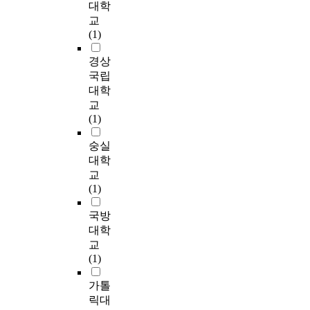
주
자
a
대학
용
a
으
s
은
변
는
n
교
해
l
로
e
공
환
해
d
(1)
서
y
조
r
격
경
당
i
협
z
사
i
자
의
학
t
경상
면
e
하
e
를
영
교
s
국립
,
t
였
s
추
향
에
q
설
대학
h
다
o
적
을
재
u
면
e
교
.
f
하
최
직
a
,
h
(1)
부
h
기
소
하
l
근
e
산
i
어
화
는
i
심
숭실
a
과
g
렵
할
내
t
면
t
대학
인
h
고
수
부
y
,
근
교
p
,
있
관
c
원
t
에
(1)
o
피
다
찰
h
심
r
소
l
해
(
자
a
면
a
국방
재
l
자
小
로
r
에
n
하
대학
u
입
橋
서
a
대
s
고
교
t
장
,
,
c
하
f
있
(1)
i
에
1
참
t
여
e
는
o
서
9
여
e
절
r
1
가톨
n
방
9
관
r
대
a
7
릭대
,
어
5
찰
i