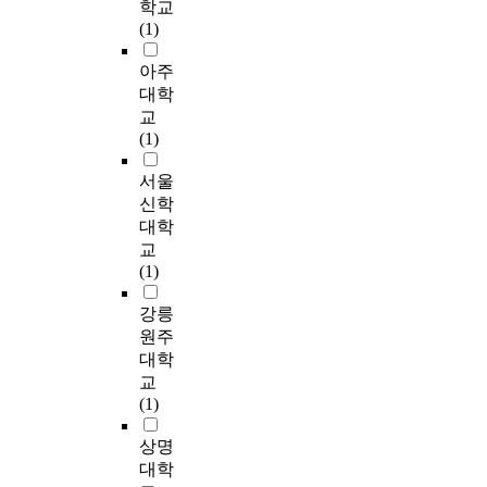
변
n
0
h
학교
하
;
법
s
연
d
여
i
(1)
기
김
과
t
간
p
개
g
어
,
면
i
격
r
교
아주
h
려
1
접
c
을
e
회
e
대학
운
9
법
s
측
s
의
n
교
점
9
을
a
정
s
1
e
(1)
때
8
활
c
하
u
7
r
문
;
용
c
였
r
0
g
서울
에
이
하
o
다
e
교
y
신학
대
,
여
r
.
d
회
c
표
대학
2
동
d
이
r
지
o
적
교
0
료
i
때
o
도
n
인
(1)
0
교
n
,
p
자
s
사
5
사
g
삼
p
들
u
이
강릉
)
들
t
중
e
을
m
버
원주
.
로
o
스
r
대
p
공
대학
아
부
m
캔
f
상
t
격
교
직
터
i
m
o
으
i
이
(1)
까
연
x
e
r
로
o
되
지
구
i
t
m
청
n
었
상명
국
자
n
h
a
소
a
다
대학
내
료
g
o
n
년
n
.