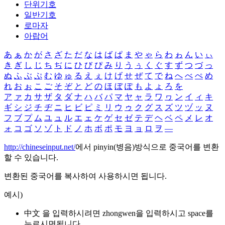
단위기호
일반기호
로마자
아랍어
あ
ぁ
か
が
さ
ざ
た
だ
な
は
ば
ぱ
ま
や
ゃ
ら
わ
ゎ
ん
い
ぃ
き
ぎ
し
じ
ち
ぢ
に
ひ
び
ぴ
み
り
う
ぅ
く
ぐ
す
ず
つ
づ
っ
ぬ
ふ
ぶ
ぷ
む
ゆ
ゅ
る
え
ぇ
け
げ
せ
ぜ
て
で
ね
へ
べ
ぺ
め
れ
お
ぉ
こ
ご
そ
ぞ
と
ど
の
ほ
ぼ
ぽ
も
よ
ょ
ろ
を
ア
ァ
カ
サ
ザ
タ
ダ
ナ
ハ
バ
パ
マ
ヤ
ャ
ラ
ワ
ヮ
ン
イ
ィ
キ
ギ
シ
ジ
チ
ヂ
ニ
ヒ
ビ
ピ
ミ
リ
ウ
ゥ
ク
グ
ス
ズ
ツ
ヅ
ッ
ヌ
フ
ブ
プ
ム
ユ
ュ
ル
エ
ェ
ケ
ゲ
セ
ゼ
テ
デ
ヘ
ベ
ペ
メ
レ
オ
ォ
コ
ゴ
ソ
ゾ
ト
ド
ノ
ホ
ボ
ポ
モ
ヨ
ョ
ロ
ヲ
―
http://chineseinput.net/
에서 pinyin(병음)방식으로 중국어를 변환
할 수 있습니다.
변환된 중국어를 복사하여 사용하시면 됩니다.
예시)
中文 을 입력하시려면
zhongwen
을 입력하시고 space를
누르시면됩니다.