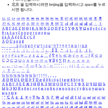
北京 을 입력하시려면
beijing
을 입력하시고 space를 누르
시면 됩니다.
ㅥ
ㅦ
ㅧ
ㅨ
ㅩ
ㅪ
ㅫ
ㅬ
ㅭ
ㅮ
ㅯ
ㅰ
ㅱ
ㅲ
ㅳ
ㅴ
ㅵ
ㅶ
ㅷ
ㅸ
ㅹ
ㅺ
ㅻ
ㅼ
ㅽ
ㅾ
ㅿ
ㆀ
ㆁ
ㆂ
ㆃ
ㆄ
ㆅ
ㆆ
ㆇ
ㆈ
ㆉ
ㆊ
ㆋ
ㆌ
ㆍ
ㆎ
Α
Β
Γ
Δ
Ε
Ζ
Η
Θ
Ι
Κ
Λ
Μ
Ν
Ξ
Ο
Π
Ρ
Σ
Τ
Υ
Φ
Χ
Ψ
Ω
α
β
γ
δ
ε
ζ
η
θ
ι
κ
λ
μ
ν
ξ
ο
π
ρ
σ
τ
υ
φ
χ
ψ
ω
á
à
Á
À
é
è
É
È
ç
Ç
ê
Ä
Ö
Ü
ä
ö
ü
ß
ְ
ֳ
ֲ
ֱ
ָ
ַ
ֵ
ֶ
ִ
ֹ
ּ
ֻ
ׂ
ׁ
ּ
ב
ה
נ
מ
צ
ת
ץ
ש
ד
ג
כ
ע
י
ח
ל
ך
ף
ק
ר
א
ט
ו
ן
ם
פ
‘
’
“
”
〔
〕
〈
〉
「
」
『
』
【
】
＂
（
）
［
］
｛
｝
±
×
÷
≠
≤
≥
∞
∴
♂
♀
∠
⊥
⌒
∂
∇
≡
≒
≪
≫
√
∽
∝
∵
∫
∬
∈
∋
⊆
⊇
⊂
⊃
∪
∩
∧
∨
￢
⇒
⇔
∀
∃
∮
∑
∏
＋
－
＜
＝
＞
、
。
·
‥
…
¨
〃
―
∥
＼
∼
´
～
ˇ
˘
˝
˚
˙
¸
˛
¡
¿
ː
！
＇
，
．
／
：
；
？
＾
＿
｀
｜
½
⅓
⅔
¼
¾
⅛
⅜
⅝
⅞
¹
²
³
⁴
ⁿ
₁
₂
₃
₄
Æ
Ð
Ħ
Ĳ
Ł
Ø
Œ
Þ
Ŧ
Ŋ
æ
đ
ð
ħ
ı
ĳ
ĸ
ŀ
ł
ø
œ
ß
þ
ŧ
ŋ
ŉ
А
Б
В
Г
Д
Е
Ё
Ж
З
И
Й
К
Л
М
Н
О
П
Р
С
Т
У
Ф
Х
Ц
Ч
Ш
Щ
Ъ
Ы
Ь
Э
Ю
Я
а
б
в
г
д
е
ё
ж
з
и
й
к
л
м
н
о
п
р
с
т
у
ф
х
ц
ч
ш
щ
ъ
ы
ь
э
ю
я
′
″
℃
Å
￠
￡
￥
¤
℉
‰
＄
％
Ｆ
￦
㎕
㎖
㎗
ℓ
㎘
㏄
㎣
㎤
㎥
㎦
㎙
㎚
㎛
㎜
㎝
㎞
㎟
㎠
㎡
㎢
㏊
㎍
㎎
㎏
㏏
㎈
㎉
㏈
㎧
㎨
㎰
㎱
㎲
㎳
㎴
㎵
㎶
㎷
㎸
㎹
㎀
㎁
㎂
㎃
㎄
㎺
㎻
㎽
㎾
㎿
㎐
㎑