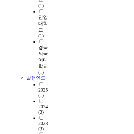
이
원
y
L
r
의
h
가
(1)
질
간
o
S
o
전
e
하
적
의
f
D
f
문
e
고
안양
인
인
w
w
p
상
c
있
대학
경
간
h
i
l
담
o
다
교
관
관
e
t
a
자
n
.
(1)
을
계
a
h
t
의
o
D
형
,
t
b
e
유
m
D
경북
성
교
d
o
s
무
y
o
외국
하
사
o
n
o
,
.
S
어대
여
들
e
e
f
상
T
공
학교
보
의
n
f
t
담
o
격
(1)
기
실
j
e
h
시
a
은
발행연도
에
용
a
r
e
의
d
좀
흉
적
n
r
p
애
d
비
2025
한
교
g
o
l
로
r
P
(1)
문
육
,
n
a
사
e
C
제
관
w
i
t
항
s
로
2024
점
,
h
-
e
,
s
(3)
이
이
변
i
H
h
상
t
루
나
화
c
o
e
담
2023
h
어
타
에
h
l
(3)
a
장
e
진
난
대
i