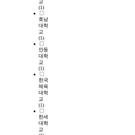
교
에
를
r
d
c
상
d
최
(1)
서
수
a
는
e
담
m
근
는
집
t
각
a
과
a
D
호남
비
하
i
면
c
관
s
D
대학
탈
였
o
에
c
련
s
o
교
면
다
o
대
o
하
i
S
(1)
의
.
f
하
r
여
v
공
토
자
m
여
d
조
e
격
안동
질
료
e
5
i
사
o
에
대학
별
수
j
개
n
를
v
서
교
로
집
u
의
g
한
e
발
(1)
녹
기
w
절
t
것
r
전
화
간
a
단
o
이
p
된
한국
공
은
s
면
t
다
r
D
체육
법
총
i
에
h
.
o
R
대학
을
1
n
서
e
부
d
D
획
년
교
v
변
산
u
o
일
9
(1)
e
연
t
성
c
S
적
개
s
적
h
시
t
(
한세
으
월
t
합
e
화
i
d
로
이
대학
i
도
r
운
o
i
적
었
교
g
평
m
동
n
s
용
다