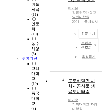
시
스
예술
행
들
이기운
체육
되
이
강릉원주대학교
(11)
고
등
일반대학원
있
장
2024
국내석사
인문
는
하
학
청
였
(10)
원문보기
소
다
년
.
목차검
농수
목
상
온
색조회
해양
적
담
라
(8)
:
활
인
음성듣기
수여기관
이
동
민
연
에
원
고려
구
대
처
대학
의
하
리
교
목
여
4
도로비탈면 시
,
(10)
적
실
인
험시공식물 생
은
태
터
육모니터링
동국
리
를
넷
대학
튬
파
뱅
이기운
교
디
악
전북대학교 환경
킹
(8)
실
하
대학원
,