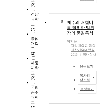
두
n
을
n
을
대
1
(2)
가
e
파
a
노
형
)
지
n
악
’
리
화
대
경남
재
t
하
s
는
되
상
대학
료
i
였
r
다
9
메주의 배합비
는
교
교
로
n
다
a
양
를 달리한 밀된
경
사
(2)
크
.
p
한
장의 품질특성
향
들
라
t
본
i
사
을
이
충남
운
h
연
d
이
이기운
보
수
대학
을
e
구
e
버
경상대학교 융합
이
행
교
절
r
대
c
공
과학기술대학원
고
하
(2)
삭
m
상
o
2013
국내석사
격
있
는
가
a
은
n
역
다
학
세종
공
l
부
o
시
.
교
원문보기
대학
제
m
산
m
증
이
내
작
교
a
광
i
가
목차검
렇
일
I
하
(2)
n
역
c
하
색조회
게
상
n
였
a
시
g
게
생
행
t
국립
다
g
와
r
됐
음성듣기
성
위
h
(
공주
e
인
o
다
된
를
i
n
m
대학
근
w
.
비
관
s
=
e
에
교
t
이
탈
찰
s
1
n
주
(2)
h
러