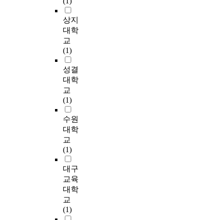
(1)
a
가
a
본
.
t
하
.
t
를
l
부
T
r
기
수
상지
e
시
b
에
h
i
때
집
대학
d
행
o
서
i
b
문
된
교
.
하
u
시
s
u
에
자
(1)
T
였
n
행
i
t
비
료
h
다
d
하
s
e
탈
는
성결
e
.
a
는
a
d
면
연
대학
l
측
r
무
n
r
에
구
교
e
정
y
료
o
e
여
자
(1)
v
값
c
상
b
f
러
의
e
의
o
담
s
l
가
관
수원
l
차
n
세
t
e
지
찰
대학
s
이
d
미
a
c
녹
기
o
교
는
i
나
c
t
화
록
f
(1)
3
t
에
l
i
공
과
m
-
i
등
e
o
법
면
대구
o
w
o
록
t
n
이
접
i
교육
a
n
한
o
d
사
기
s
대학
y
,
사
t
e
용
록
t
m
교
f
람
h
n
되
가
u
i
(1)
l
들
e
i
는
운
r
x
o
을