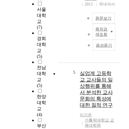
리
2012
국내석사
고
온
서울
케
활
라
대학
이
성
인
원문보기
트
교
화
쇼
크
(7)
방
핑
목차검
비
라
안
,
색조회
탈
경희
운
을
온
면
의
대학
제
음성듣기
라
은
변
교
시
인
안
연
(5)
하
광
정
적
고
고
과
합
전남
자
등
녹
5
실업계 고등학
도
대학
하
일
화
에
교 교사들의 일
는
교
상
가
대
것
(5)
상행위를 통해
생
적
한
이
서 분석한 교사
활
절
재
한양
다
에
문화의 특성에
하
료
.
대학
밀
대한 질적 연구
게
와
실
교
접
이
변
질
(4)
하
이기운
루
연
적
가톨릭대학교 교
게
어
만
으
부산
육대학원
연
져