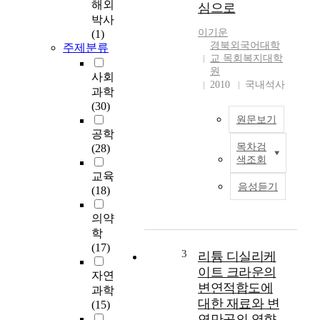
해외
심으로
대
박사
중
이기운
(1)
화
경북외국어대학
주제분류
됨
교 목회복지대학
에
원
사회
따
2010
국내석사
과학
라
(30)
인
원문보기
터
공학
넷
목차검
(28)
본
을
색조회
연
기
교육
구
반
음성듣기
(18)
의
으
목
로
의약
적
하
학
은
는
(17)
교
3
다
리튬 디실리케
회
양
이트 크라운의
자연
내
한
변연적합도에
과학
에
서
대한 재료와 변
(15)
서
비
연만곡의 영향