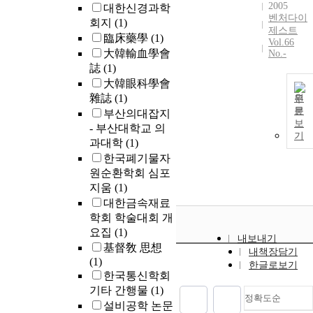
2005
대한신경과학
벤처다이
회지
(1)
제스트
臨床藥學
(1)
Vol.66
大韓輸血學會
No.-
誌
(1)
大韓眼科學會
雜誌
(1)
원
문
부산의대잡지
보
- 부산대학교 의
기
과대학
(1)
한국폐기물자
원순환학회 심포
지움
(1)
대한금속재료
학회 학술대회 개
요집
(1)
내보내기
基督敎 思想
내책장담기
(1)
한글로보기
한국통신학회
기타 간행물
(1)
정확도순
설비공학 논문