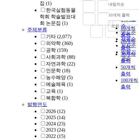
집
(1)
내림차순
정확도
한국실험동물
순
10개씩 출력
학회 학술발표대
내림차
인기도
회 논문집
(1)
순
조회
10개씩
주제분류
연도순
출력
기타
(2,077)
제목순
20개씩
의약학
(360)
저자순
출력
공학
(159)
발행기
30개씩
사회과학
(88)
관순
출력
자연과학
(22)
50개씩
인문학
(18)
출력
농수해양
(5)
100개씩
예술체육
(1)
출력
교육
(1)
복합학
(1)
발행연도
2026
(12)
2025
(14)
2024
(23)
2023
(24)
2022
(15)