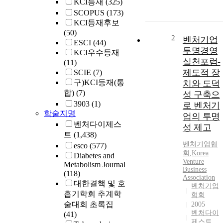
KCI등재
(325)
SCOPUS
(173)
KCI등재후보
(50)
2
벤처기업
ESCI
(44)
투명경영
KCI우수등재
실천포럼-
(11)
제도적 장
SCIE
(7)
구)KCI등재(통
치와 도덕
합)
(7)
성 구축으
3903
(1)
로 벤처기
학술지명
업의 투명
벤처다이제스
성 제고
트
(1,438)
벤처
기업
협
esco
(577)
회
,
Korea
Diabetes and
Venture
Metabolism Journal
Business
(118)
Association
대한결핵 및 호
벤처기업
흡기학회 추계학
협회
술대회 초록집
2005
벤처다이
(41)
제스트