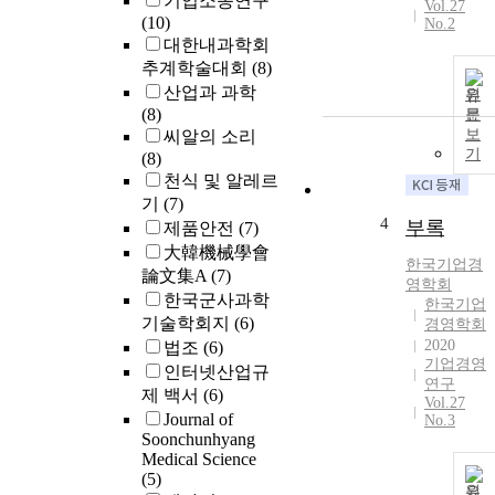
기업소송연구
Vol.27
(10)
No.2
대한내과학회
추계학술대회
(8)
산업과 과학
원
(8)
문
보
씨알의 소리
기
(8)
천식 및 알레르
기
(7)
4
부록
제품안전
(7)
大韓機械學會
한국
기업
경
論文集A
(7)
영학회
한국군사과학
한국기업
기술학회지
(6)
경영학회
2020
법조
(6)
기업경영
인터넷산업규
연구
제 백서
(6)
Vol.27
Journal of
No.3
Soonchunhyang
Medical Science
(5)
원