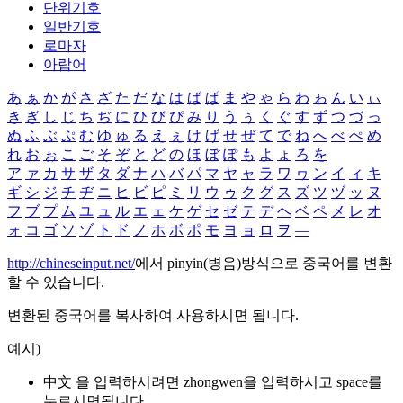
단위기호
일반기호
로마자
아랍어
あ
ぁ
か
が
さ
ざ
た
だ
な
は
ば
ぱ
ま
や
ゃ
ら
わ
ゎ
ん
い
ぃ
き
ぎ
し
じ
ち
ぢ
に
ひ
び
ぴ
み
り
う
ぅ
く
ぐ
す
ず
つ
づ
っ
ぬ
ふ
ぶ
ぷ
む
ゆ
ゅ
る
え
ぇ
け
げ
せ
ぜ
て
で
ね
へ
べ
ぺ
め
れ
お
ぉ
こ
ご
そ
ぞ
と
ど
の
ほ
ぼ
ぽ
も
よ
ょ
ろ
を
ア
ァ
カ
サ
ザ
タ
ダ
ナ
ハ
バ
パ
マ
ヤ
ャ
ラ
ワ
ヮ
ン
イ
ィ
キ
ギ
シ
ジ
チ
ヂ
ニ
ヒ
ビ
ピ
ミ
リ
ウ
ゥ
ク
グ
ス
ズ
ツ
ヅ
ッ
ヌ
フ
ブ
プ
ム
ユ
ュ
ル
エ
ェ
ケ
ゲ
セ
ゼ
テ
デ
ヘ
ベ
ペ
メ
レ
オ
ォ
コ
ゴ
ソ
ゾ
ト
ド
ノ
ホ
ボ
ポ
モ
ヨ
ョ
ロ
ヲ
―
http://chineseinput.net/
에서 pinyin(병음)방식으로 중국어를 변환
할 수 있습니다.
변환된 중국어를 복사하여 사용하시면 됩니다.
예시)
中文 을 입력하시려면
zhongwen
을 입력하시고 space를
누르시면됩니다.