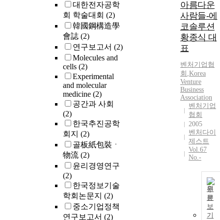
아름다운
대한전자공학
회 학술대회
(2)
사람들-에
韓國鋼構造學
코솔루션
會誌
(2)
황종식 대
연구보고서
(2)
표
Molecules and
벤처
기업
협
cells
(2)
회
,
Korea
Experimental
Venture
and molecular
Business
medicine
(2)
Association
공간과 사회
벤처기업
(2)
협회
한국추진공학
2005
벤처다이
회지
(2)
제스트
골板紙包裝ㆍ
Vol.67
物流
(2)
No.-
윤리경영연구
(2)
한국정보기술
원
학회논문지
(2)
문
중소기업정책
보
기
연구보고서
(2)