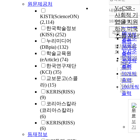
원문제공처
V+CSR -
내림차순
정확도
사회적 기
KISTI(ScienceON)
순
10개씩 출력
업을 지원
(2,114)
내림차
인기도
한국학술정보
하는 미국
순
조회
10개씩
(KISS)
(252)
'스콜 재단'
연도순
누리미디어
출력
제목순
벤처
기업
협
(DBpia)
(132)
20개씩
저자순
회
학술교육원
출력
벤처기업
발행기
(eArticle)
(74)
30개씩
협회
관순
한국연구재단
출력
2009
(KCI)
(35)
50개씩
벤처다이
교보문고(스콜
제스트
출력
라)
(15)
Vol.137
100개씩
No.-
KERIS(RISS)
출력
(9)
코리아스칼라
(코리아스칼라)
원
문
(6)
보
KERIS(RISS)
기
(6)
등재정보