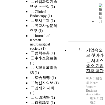
산업과학기술
연구 논문집
(1)
원
Clinical
문
Endoscopy
(1)
보
도시문제
(1)
기
유교사상문화
연구
(1)
Journal of
Korean
neurosurgical
society
(1)
10
기업속으
법학논총
(1)
로 찾아가
中小企業論集
는 서비스
(1)
중소 기업
大韓血液學會
진흥 공단
誌
(1)
綜合 醫學
(1)
벤처
기업
협
녹십자의보
(1)
회
,
Korea
Venture
경제와 사회
Business
(1)
Association
江原法學
(1)
벤처기업
首善論集
(1)
협회