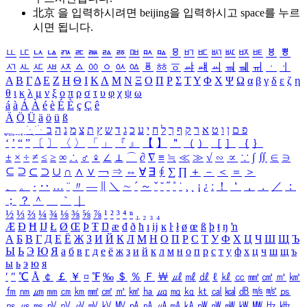
北京 을 입력하시려면
beijing
을 입력하시고 space를 누르
시면 됩니다.
ㅥ
ㅦ
ㅧ
ㅨ
ㅩ
ㅪ
ㅫ
ㅬ
ㅭ
ㅮ
ㅯ
ㅰ
ㅱ
ㅲ
ㅳ
ㅴ
ㅵ
ㅶ
ㅷ
ㅸ
ㅹ
ㅺ
ㅻ
ㅼ
ㅽ
ㅾ
ㅿ
ㆀ
ㆁ
ㆂ
ㆃ
ㆄ
ㆅ
ㆆ
ㆇ
ㆈ
ㆉ
ㆊ
ㆋ
ㆌ
ㆍ
ㆎ
Α
Β
Γ
Δ
Ε
Ζ
Η
Θ
Ι
Κ
Λ
Μ
Ν
Ξ
Ο
Π
Ρ
Σ
Τ
Υ
Φ
Χ
Ψ
Ω
α
β
γ
δ
ε
ζ
η
θ
ι
κ
λ
μ
ν
ξ
ο
π
ρ
σ
τ
υ
φ
χ
ψ
ω
á
à
Á
À
é
è
É
È
ç
Ç
ê
Ä
Ö
Ü
ä
ö
ü
ß
ְ
ֳ
ֲ
ֱ
ָ
ַ
ֵ
ֶ
ִ
ֹ
ּ
ֻ
ׂ
ׁ
ּ
ב
ה
נ
מ
צ
ת
ץ
ש
ד
ג
כ
ע
י
ח
ל
ך
ף
ק
ר
א
ט
ו
ן
ם
פ
‘
’
“
”
〔
〕
〈
〉
「
」
『
』
【
】
＂
（
）
［
］
｛
｝
±
×
÷
≠
≤
≥
∞
∴
♂
♀
∠
⊥
⌒
∂
∇
≡
≒
≪
≫
√
∽
∝
∵
∫
∬
∈
∋
⊆
⊇
⊂
⊃
∪
∩
∧
∨
￢
⇒
⇔
∀
∃
∮
∑
∏
＋
－
＜
＝
＞
、
。
·
‥
…
¨
〃
―
∥
＼
∼
´
～
ˇ
˘
˝
˚
˙
¸
˛
¡
¿
ː
！
＇
，
．
／
：
；
？
＾
＿
｀
｜
½
⅓
⅔
¼
¾
⅛
⅜
⅝
⅞
¹
²
³
⁴
ⁿ
₁
₂
₃
₄
Æ
Ð
Ħ
Ĳ
Ł
Ø
Œ
Þ
Ŧ
Ŋ
æ
đ
ð
ħ
ı
ĳ
ĸ
ŀ
ł
ø
œ
ß
þ
ŧ
ŋ
ŉ
А
Б
В
Г
Д
Е
Ё
Ж
З
И
Й
К
Л
М
Н
О
П
Р
С
Т
У
Ф
Х
Ц
Ч
Ш
Щ
Ъ
Ы
Ь
Э
Ю
Я
а
б
в
г
д
е
ё
ж
з
и
й
к
л
м
н
о
п
р
с
т
у
ф
х
ц
ч
ш
щ
ъ
ы
ь
э
ю
я
′
″
℃
Å
￠
￡
￥
¤
℉
‰
＄
％
Ｆ
￦
㎕
㎖
㎗
ℓ
㎘
㏄
㎣
㎤
㎥
㎦
㎙
㎚
㎛
㎜
㎝
㎞
㎟
㎠
㎡
㎢
㏊
㎍
㎎
㎏
㏏
㎈
㎉
㏈
㎧
㎨
㎰
㎱
㎲
㎳
㎴
㎵
㎶
㎷
㎸
㎹
㎀
㎁
㎂
㎃
㎄
㎺
㎻
㎽
㎾
㎿
㎐
㎑