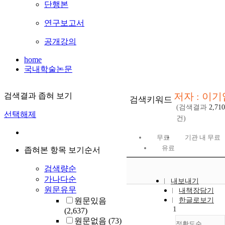
단행본
연구보고서
공개강의
home
국내학술논문
저자 : 이기
검색결과 좁혀 보기
검색키워드
(검색결과
2,710
선택해제
건)
무료
기관 내 무료
유료
좁혀본 항목 보기순서
검색량순
가나다순
내보내기
원문유무
내책장담기
원문있음
한글로보기
1
(2,637)
원문없음
(73)
정확도순