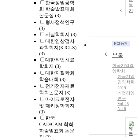
한국정밀공학
보
회 학술발표대회
기
논문집
(3)
형사정책연구
(3)
지질학회지
(3)
대한임상검사
과학회지(KJCLS)
(3)
6
부록
대한작업치료
한국
기업
경
학회지
(3)
영학회
대한지질학회
한국기업
학술대회
(3)
경영학회
전기전자재료
2019
학회논문지
(3)
기업경영
연구
마이크로전자
Vol.26
및 패키징학회지
No.6
(3)
한국
CAD/CAM 학회
원
학술발표회 논문
문