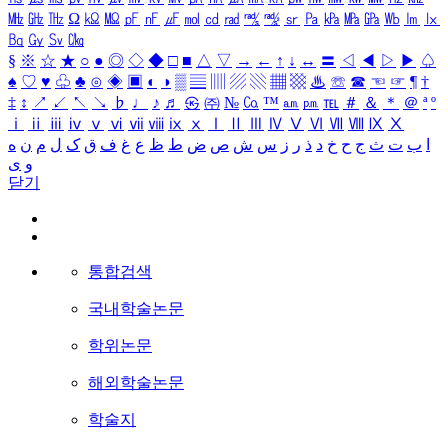
㎒
㎓
㎔
Ω
㏀
㏁
㎊
㎋
㎌
㏖
㏅
㎭
㎮
㎯
㏛
㎩
㎪
㎫
㎬
㏝
㏐
㏓
㏃
㏉
㏜
㏆
§
※
☆
★
○
●
◎
◇
◆
□
■
△
▽
→
←
↑
↓
↔
〓
◁
◀
▷
▶
♤
♠
♡
♥
♧
♣
⊙
◈
▣
◐
◑
▒
▤
▥
▨
▧
▦
▩
♨
☏
☎
☜
☞
¶
†
‡
↕
↗
↙
↖
↘
♭
♩
♪
♬
㉿
㈜
№
㏇
™
㏂
㏘
℡
＃
＆
＊
＠
ª
º
ⅰ
ⅱ
ⅲ
ⅳ
ⅴ
ⅵ
ⅶ
ⅷ
ⅸ
ⅹ
Ⅰ
Ⅱ
Ⅲ
Ⅳ
Ⅴ
Ⅵ
Ⅶ
Ⅷ
Ⅸ
Ⅹ
ا
ب
ت
ث
ج
ح
خ
د
ذ
ر
ز
س
ش
ص
ض
ط
ظ
ع
غ
ف
ق
ک
ل
م
ن
ه
و
ی
닫기
통합검색
국내학술논문
학위논문
해외학술논문
학술지