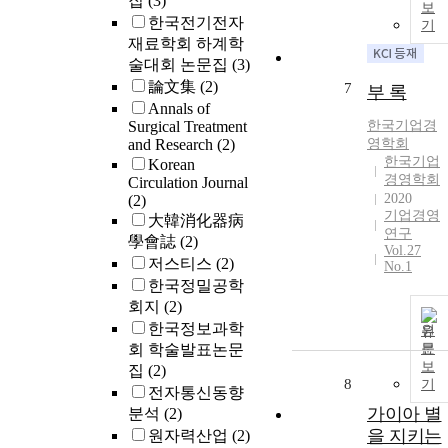
집
(3)
보
한국전기전자
기
재료학회 하계학
술대회 논문집
(3)
論文集
(2)
7
부 록
Annals of
Surgical Treatment
한국
기업
경
and Research
(2)
영학회
한국기업
Korean
경영학회
Circulation Journal
2020
(2)
기업경영
大韓消化器病
연구
學會誌
(2)
Vol.27
저스티스
(2)
No.1
한국정밀공학
회지
(2)
한국정보과학
원
회 학술발표논문
문
보
집
(2)
8
기
전자통신동향
가이아 별
분석
(2)
을 지키는
원자력산업
(2)