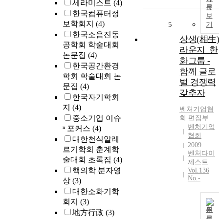
세라미스트
(4)
문
한국컴퓨터정
보
보학회지
(4)
5
기
한국소음진동
상생(相生)
공학회 학술대회
라운지_한
논문집
(4)
화그룹 -
한국공간환경
함께 글로
학회 학술대회 논
벌 경쟁력
문집
(4)
갖추자
한국자기학회
지
(4)
벤처
기업
협
중소기업 이슈
회 편집부
벤처기업
ⁿ 포커스
(4)
협회
대한천식알레
2009
르기학회 춘계학
벤처다이
술대회 초록집
(4)
제스트
핵의학 분자영
Vol.136
No.-
상
(3)
대한소화기학
회지
(3)
원
地方行政
(3)
문