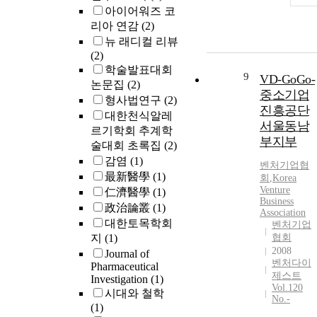
아이어워즈 코
리아 연감
(2)
뉴 래디컬 리뷰
(2)
학술발표대회
9
VD-GoGo-
논문집
(2)
중소기업
형사법연구
(2)
진흥공단
대한천식알레
서울동남
르기학회 추계학
부지부
술대회 초록집
(2)
감염
(1)
벤처
기업
협
最新醫學
(1)
회
,
Korea
Venture
仁濟醫學
(1)
Business
政治論叢
(1)
Association
대한토목학회
벤처기업
지
(1)
협회
2008
Journal of
벤처다이
Pharmaceutical
제스트
Investigation
(1)
Vol.120
시대와 철학
No.-
(1)