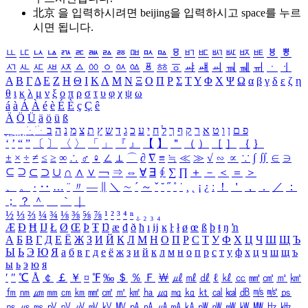
北京 을 입력하시려면
beijing
을 입력하시고 space를 누르
시면 됩니다.
ㅥ
ㅦ
ㅧ
ㅨ
ㅩ
ㅪ
ㅫ
ㅬ
ㅭ
ㅮ
ㅯ
ㅰ
ㅱ
ㅲ
ㅳ
ㅴ
ㅵ
ㅶ
ㅷ
ㅸ
ㅹ
ㅺ
ㅻ
ㅼ
ㅽ
ㅾ
ㅿ
ㆀ
ㆁ
ㆂ
ㆃ
ㆄ
ㆅ
ㆆ
ㆇ
ㆈ
ㆉ
ㆊ
ㆋ
ㆌ
ㆍ
ㆎ
Α
Β
Γ
Δ
Ε
Ζ
Η
Θ
Ι
Κ
Λ
Μ
Ν
Ξ
Ο
Π
Ρ
Σ
Τ
Υ
Φ
Χ
Ψ
Ω
α
β
γ
δ
ε
ζ
η
θ
ι
κ
λ
μ
ν
ξ
ο
π
ρ
σ
τ
υ
φ
χ
ψ
ω
á
à
Á
À
é
è
É
È
ç
Ç
ê
Ä
Ö
Ü
ä
ö
ü
ß
ְ
ֳ
ֲ
ֱ
ָ
ַ
ֵ
ֶ
ִ
ֹ
ּ
ֻ
ׂ
ׁ
ּ
ב
ה
נ
מ
צ
ת
ץ
ש
ד
ג
כ
ע
י
ח
ל
ך
ף
ק
ר
א
ט
ו
ן
ם
פ
‘
’
“
”
〔
〕
〈
〉
「
」
『
』
【
】
＂
（
）
［
］
｛
｝
±
×
÷
≠
≤
≥
∞
∴
♂
♀
∠
⊥
⌒
∂
∇
≡
≒
≪
≫
√
∽
∝
∵
∫
∬
∈
∋
⊆
⊇
⊂
⊃
∪
∩
∧
∨
￢
⇒
⇔
∀
∃
∮
∑
∏
＋
－
＜
＝
＞
、
。
·
‥
…
¨
〃
―
∥
＼
∼
´
～
ˇ
˘
˝
˚
˙
¸
˛
¡
¿
ː
！
＇
，
．
／
：
；
？
＾
＿
｀
｜
½
⅓
⅔
¼
¾
⅛
⅜
⅝
⅞
¹
²
³
⁴
ⁿ
₁
₂
₃
₄
Æ
Ð
Ħ
Ĳ
Ł
Ø
Œ
Þ
Ŧ
Ŋ
æ
đ
ð
ħ
ı
ĳ
ĸ
ŀ
ł
ø
œ
ß
þ
ŧ
ŋ
ŉ
А
Б
В
Г
Д
Е
Ё
Ж
З
И
Й
К
Л
М
Н
О
П
Р
С
Т
У
Ф
Х
Ц
Ч
Ш
Щ
Ъ
Ы
Ь
Э
Ю
Я
а
б
в
г
д
е
ё
ж
з
и
й
к
л
м
н
о
п
р
с
т
у
ф
х
ц
ч
ш
щ
ъ
ы
ь
э
ю
я
′
″
℃
Å
￠
￡
￥
¤
℉
‰
＄
％
Ｆ
￦
㎕
㎖
㎗
ℓ
㎘
㏄
㎣
㎤
㎥
㎦
㎙
㎚
㎛
㎜
㎝
㎞
㎟
㎠
㎡
㎢
㏊
㎍
㎎
㎏
㏏
㎈
㎉
㏈
㎧
㎨
㎰
㎱
㎲
㎳
㎴
㎵
㎶
㎷
㎸
㎹
㎀
㎁
㎂
㎃
㎄
㎺
㎻
㎽
㎾
㎿
㎐
㎑