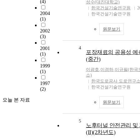
(4)
성수(대진대학교)
한국건설기술연구원
2
2004
한국건설기술연구원
(1)
원문보기
2002
(3)
4
2001
포장재료의 공용성 예측
(1)
(중간)
1999
이광호
,
이경하
,
이규필(한국
(1)
소)
한국도로공사 도로연구
1997
한국건설기술연구원
(2)
오늘 본 자료
원문보기
5
노후터널 안전관리 및
(II)(2차년도)