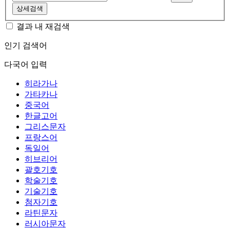
상세검색
결과 내 재검색
인기 검색어
다국어 입력
히라가나
가타카나
중국어
한글고어
그리스문자
프랑스어
독일어
히브리어
괄호기호
학술기호
기술기호
첨자기호
라틴문자
러시아문자