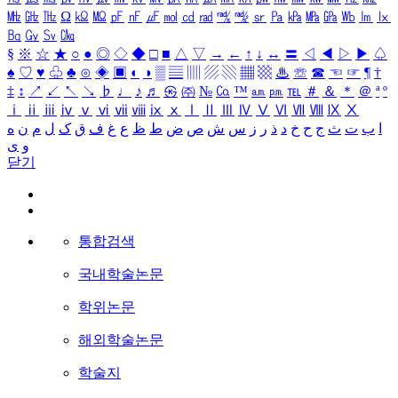
㎒
㎓
㎔
Ω
㏀
㏁
㎊
㎋
㎌
㏖
㏅
㎭
㎮
㎯
㏛
㎩
㎪
㎫
㎬
㏝
㏐
㏓
㏃
㏉
㏜
㏆
§
※
☆
★
○
●
◎
◇
◆
□
■
△
▽
→
←
↑
↓
↔
〓
◁
◀
▷
▶
♤
♠
♡
♥
♧
♣
⊙
◈
▣
◐
◑
▒
▤
▥
▨
▧
▦
▩
♨
☏
☎
☜
☞
¶
†
‡
↕
↗
↙
↖
↘
♭
♩
♪
♬
㉿
㈜
№
㏇
™
㏂
㏘
℡
＃
＆
＊
＠
ª
º
ⅰ
ⅱ
ⅲ
ⅳ
ⅴ
ⅵ
ⅶ
ⅷ
ⅸ
ⅹ
Ⅰ
Ⅱ
Ⅲ
Ⅳ
Ⅴ
Ⅵ
Ⅶ
Ⅷ
Ⅸ
Ⅹ
ا
ب
ت
ث
ج
ح
خ
د
ذ
ر
ز
س
ش
ص
ض
ط
ظ
ع
غ
ف
ق
ک
ل
م
ن
ه
و
ی
닫기
통합검색
국내학술논문
학위논문
해외학술논문
학술지