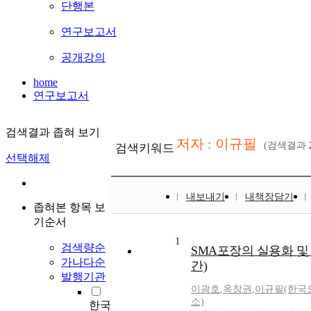
단행본
연구보고서
공개강의
home
연구보고서
검색결과 좁혀 보기
저자 : 이규필
(검색결과
검색키워드
선택해제
내보내기
내책장담기
좁혀본 항목 보
기순서
1
검색량순
SMA포장의 실용화 및 
가나다순
간)
발행기관
이광호
,
옥창권
,
이규필(한국
소)
한국