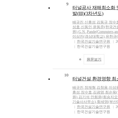
9
터널공사 재해최소화 
발(III)(3차년도)
배규진
,
신휴성
,
김동규
,
장수
성호
,
신동인
,
윤동준(한국건
원)
,
G.N.
,
Pande(Computers
,
an
이상진(경상대학교)
,
유한규
한국건설기술연구원
2
한국건설기술연구원
원문보기
10
터널건설 환경영향 최소
배규진
,
정재형
,
김창용
,
이성
휴성
,
장수호
,
김광염
,
최순욱
원)
,
김기석
,
안희윤(희송지오
기술사사무소)
,
함세영(부산
한국건설기술연구원
2
한국건설기술연구원