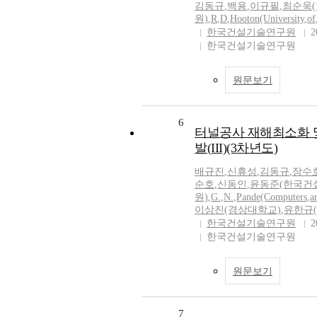
김동규
,
백용
,
이규필
,
최순욱
원)
,
R
,
D
,
Hooton(University
,
of
한국건설기술연구원
2
한국건설기술연구원
원문보기
6
터널공사 재해최소화 
발(III)(3차년도)
배규진
,
신휴성
,
김동규
,
장수
순호
,
신동인
,
윤동준(한국건
원)
,
G.
,
N.
,
Pande(Computers
,
a
이상진(경상대학교)
,
유한규
한국건설기술연구원
2
한국건설기술연구원
원문보기
7