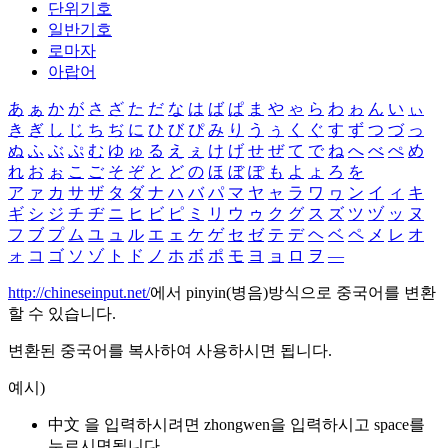
단위기호
일반기호
로마자
아랍어
あ
ぁ
か
が
さ
ざ
た
だ
な
は
ば
ぱ
ま
や
ゃ
ら
わ
ゎ
ん
い
ぃ
き
ぎ
し
じ
ち
ぢ
に
ひ
び
ぴ
み
り
う
ぅ
く
ぐ
す
ず
つ
づ
っ
ぬ
ふ
ぶ
ぷ
む
ゆ
ゅ
る
え
ぇ
け
げ
せ
ぜ
て
で
ね
へ
べ
ぺ
め
れ
お
ぉ
こ
ご
そ
ぞ
と
ど
の
ほ
ぼ
ぽ
も
よ
ょ
ろ
を
ア
ァ
カ
サ
ザ
タ
ダ
ナ
ハ
バ
パ
マ
ヤ
ャ
ラ
ワ
ヮ
ン
イ
ィ
キ
ギ
シ
ジ
チ
ヂ
ニ
ヒ
ビ
ピ
ミ
リ
ウ
ゥ
ク
グ
ス
ズ
ツ
ヅ
ッ
ヌ
フ
ブ
プ
ム
ユ
ュ
ル
エ
ェ
ケ
ゲ
セ
ゼ
テ
デ
ヘ
ベ
ペ
メ
レ
オ
ォ
コ
ゴ
ソ
ゾ
ト
ド
ノ
ホ
ボ
ポ
モ
ヨ
ョ
ロ
ヲ
―
http://chineseinput.net/
에서 pinyin(병음)방식으로 중국어를 변환
할 수 있습니다.
변환된 중국어를 복사하여 사용하시면 됩니다.
예시)
中文 을 입력하시려면
zhongwen
을 입력하시고 space를
누르시면됩니다.