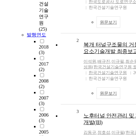
한국도로공사 도로연구
건설
한국건설기술연구원
기술
연구
원문보기
원
(25)
발행연도
2
복개 터널구조물의 거
2018
요소기술개발 최종보고
(3)
이석원
,
배규진
,
이규필
,
최순
2017
성원(한국건설기술연구원
,
(2)
한국건설기술연구원
2
한국건설기술연구원
2008
(2)
원문보기
2007
(3)
3
2006
노후터널 안전관리 및
(3)
개발(III)
2005
김동규
,
정호섭
,
이규필(한국