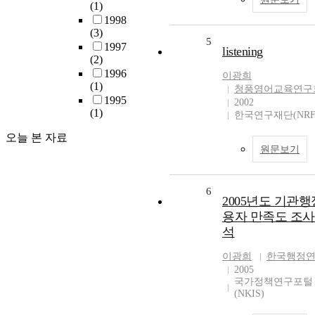
(1)
1998
(3)
5
1997
listening
(2)
1996
이광희
(1)
청풍영어교육연구
1995
2002
(1)
한국연구재단(NRF
오늘 본 자료
원문보기
6
2005년도 기관
용자 만족도 조사
석
이광희
한국행정
2005
국가정책연구포털
(NKIS)