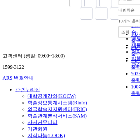
내림차순
정
순
10개씩 출력
내
인
순
조회
10
연
출
제
20
저
출
고객센터 (평일: 09:00~18:00)
발
30
관
1599-3122
출
50
ARS 번호안내
출
10
관련누리집
출
대학공개강의(KOCW)
학술정보통계시스템(Rinfo)
외국학술지지원센터(FRIC)
학술관계분석서비스(SAM)
사서커뮤니티
기관회원
지식나눔(LOOK)