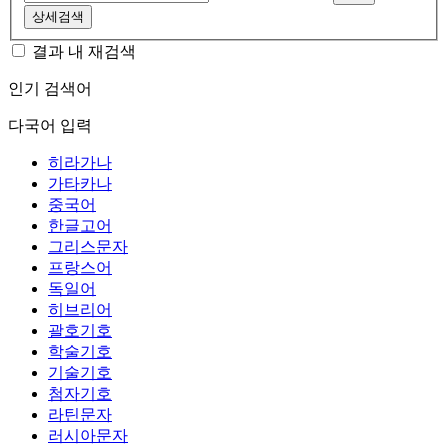
상세검색
결과 내 재검색
인기 검색어
다국어 입력
히라가나
가타카나
중국어
한글고어
그리스문자
프랑스어
독일어
히브리어
괄호기호
학술기호
기술기호
첨자기호
라틴문자
러시아문자