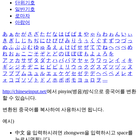
단위기호
일반기호
로마자
아랍어
あ
ぁ
か
が
さ
ざ
た
だ
な
は
ば
ぱ
ま
や
ゃ
ら
わ
ゎ
ん
い
ぃ
き
ぎ
し
じ
ち
ぢ
に
ひ
び
ぴ
み
り
う
ぅ
く
ぐ
す
ず
つ
づ
っ
ぬ
ふ
ぶ
ぷ
む
ゆ
ゅ
る
え
ぇ
け
げ
せ
ぜ
て
で
ね
へ
べ
ぺ
め
れ
お
ぉ
こ
ご
そ
ぞ
と
ど
の
ほ
ぼ
ぽ
も
よ
ょ
ろ
を
ア
ァ
カ
サ
ザ
タ
ダ
ナ
ハ
バ
パ
マ
ヤ
ャ
ラ
ワ
ヮ
ン
イ
ィ
キ
ギ
シ
ジ
チ
ヂ
ニ
ヒ
ビ
ピ
ミ
リ
ウ
ゥ
ク
グ
ス
ズ
ツ
ヅ
ッ
ヌ
フ
ブ
プ
ム
ユ
ュ
ル
エ
ェ
ケ
ゲ
セ
ゼ
テ
デ
ヘ
ベ
ペ
メ
レ
オ
ォ
コ
ゴ
ソ
ゾ
ト
ド
ノ
ホ
ボ
ポ
モ
ヨ
ョ
ロ
ヲ
―
http://chineseinput.net/
에서 pinyin(병음)방식으로 중국어를 변환
할 수 있습니다.
변환된 중국어를 복사하여 사용하시면 됩니다.
예시)
中文 을 입력하시려면
zhongwen
을 입력하시고 space를
누르시면됩니다.