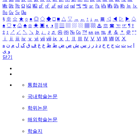
㎒
㎓
㎔
Ω
㏀
㏁
㎊
㎋
㎌
㏖
㏅
㎭
㎮
㎯
㏛
㎩
㎪
㎫
㎬
㏝
㏐
㏓
㏃
㏉
㏜
㏆
§
※
☆
★
○
●
◎
◇
◆
□
■
△
▽
→
←
↑
↓
↔
〓
◁
◀
▷
▶
♤
♠
♡
♥
♧
♣
⊙
◈
▣
◐
◑
▒
▤
▥
▨
▧
▦
▩
♨
☏
☎
☜
☞
¶
†
‡
↕
↗
↙
↖
↘
♭
♩
♪
♬
㉿
㈜
№
㏇
™
㏂
㏘
℡
＃
＆
＊
＠
ª
º
ⅰ
ⅱ
ⅲ
ⅳ
ⅴ
ⅵ
ⅶ
ⅷ
ⅸ
ⅹ
Ⅰ
Ⅱ
Ⅲ
Ⅳ
Ⅴ
Ⅵ
Ⅶ
Ⅷ
Ⅸ
Ⅹ
ا
ب
ت
ث
ج
ح
خ
د
ذ
ر
ز
س
ش
ص
ض
ط
ظ
ع
غ
ف
ق
ک
ل
م
ن
ه
و
ی
닫기
통합검색
국내학술논문
학위논문
해외학술논문
학술지