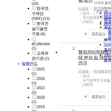
용 방안
순
10개씩 출력
(24)
내
인
한국연
이광희
한국행정
순
조회
10
구재단
2019
연
국가정책연구포털
(NRF)
(13)
출
제
(NKIS)
한국건
20
저
설기술연
출
발
구원
(8)
원문보기
30
관
출
dCollection
50
(1)
2
출
행정관리역량평가
교육유
10
태 분석 및 개선
관기관
(1)
출
연구
발행연도
2025
이광희
한국행정
(1)
2014
2024
국가정책연구포털
(1)
(NKIS)
2022
(2)
원문보기
2020
(1)
2019