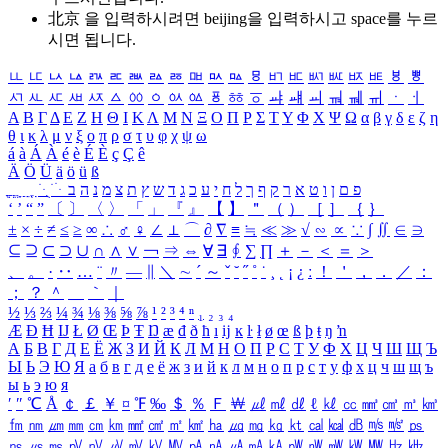
北京 을 입력하시려면
beijing
을 입력하시고 space를 누르
시면 됩니다.
ㅥ
ㅦ
ㅧ
ㅨ
ㅩ
ㅪ
ㅫ
ㅬ
ㅭ
ㅮ
ㅯ
ㅰ
ㅱ
ㅲ
ㅳ
ㅴ
ㅵ
ㅶ
ㅷ
ㅸ
ㅹ
ㅺ
ㅻ
ㅼ
ㅽ
ㅾ
ㅿ
ㆀ
ㆁ
ㆂ
ㆃ
ㆄ
ㆅ
ㆆ
ㆇ
ㆈ
ㆉ
ㆊ
ㆋ
ㆌ
ㆍ
ㆎ
Α
Β
Γ
Δ
Ε
Ζ
Η
Θ
Ι
Κ
Λ
Μ
Ν
Ξ
Ο
Π
Ρ
Σ
Τ
Υ
Φ
Χ
Ψ
Ω
α
β
γ
δ
ε
ζ
η
θ
ι
κ
λ
μ
ν
ξ
ο
π
ρ
σ
τ
υ
φ
χ
ψ
ω
á
à
Á
À
é
è
É
È
ç
Ç
ê
Ä
Ö
Ü
ä
ö
ü
ß
ְ
ֳ
ֲ
ֱ
ָ
ַ
ֵ
ֶ
ִ
ֹ
ּ
ֻ
ׂ
ׁ
ּ
ב
ה
נ
מ
צ
ת
ץ
ש
ד
ג
כ
ע
י
ח
ל
ך
ף
ק
ר
א
ט
ו
ן
ם
פ
‘
’
“
”
〔
〕
〈
〉
「
」
『
』
【
】
＂
（
）
［
］
｛
｝
±
×
÷
≠
≤
≥
∞
∴
♂
♀
∠
⊥
⌒
∂
∇
≡
≒
≪
≫
√
∽
∝
∵
∫
∬
∈
∋
⊆
⊇
⊂
⊃
∪
∩
∧
∨
￢
⇒
⇔
∀
∃
∮
∑
∏
＋
－
＜
＝
＞
、
。
·
‥
…
¨
〃
―
∥
＼
∼
´
～
ˇ
˘
˝
˚
˙
¸
˛
¡
¿
ː
！
＇
，
．
／
：
；
？
＾
＿
｀
｜
½
⅓
⅔
¼
¾
⅛
⅜
⅝
⅞
¹
²
³
⁴
ⁿ
₁
₂
₃
₄
Æ
Ð
Ħ
Ĳ
Ł
Ø
Œ
Þ
Ŧ
Ŋ
æ
đ
ð
ħ
ı
ĳ
ĸ
ŀ
ł
ø
œ
ß
þ
ŧ
ŋ
ŉ
А
Б
В
Г
Д
Е
Ё
Ж
З
И
Й
К
Л
М
Н
О
П
Р
С
Т
У
Ф
Х
Ц
Ч
Ш
Щ
Ъ
Ы
Ь
Э
Ю
Я
а
б
в
г
д
е
ё
ж
з
и
й
к
л
м
н
о
п
р
с
т
у
ф
х
ц
ч
ш
щ
ъ
ы
ь
э
ю
я
′
″
℃
Å
￠
￡
￥
¤
℉
‰
＄
％
Ｆ
￦
㎕
㎖
㎗
ℓ
㎘
㏄
㎣
㎤
㎥
㎦
㎙
㎚
㎛
㎜
㎝
㎞
㎟
㎠
㎡
㎢
㏊
㎍
㎎
㎏
㏏
㎈
㎉
㏈
㎧
㎨
㎰
㎱
㎲
㎳
㎴
㎵
㎶
㎷
㎸
㎹
㎀
㎁
㎂
㎃
㎄
㎺
㎻
㎽
㎾
㎿
㎐
㎑