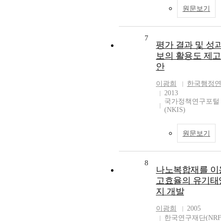
원문보기
7
평가 결과 및 성
보의 활용도 제고
안
이광희
한국행정
2013
국가정책연구포털
(NKIS)
원문보기
8
나노복합재를 이
고효율의 유기태
지 개발
이광희
2005
한국연구재단(NRF