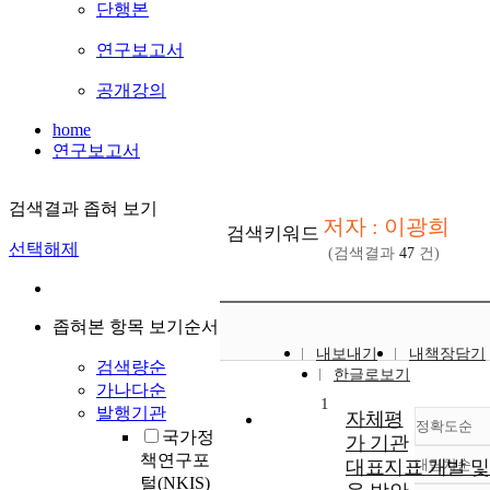
단행본
연구보고서
공개강의
home
연구보고서
검색결과 좁혀 보기
저자 : 이광희
검색키워드
선택해제
(검색결과
47
건)
좁혀본 항목 보기순서
내보내기
내책장담기
검색량순
한글로보기
가나다순
1
발행기관
자체평
정확도순
국가정
가 기관
책연구포
대표지표 개발 및
내림차순
정
털(NKIS)